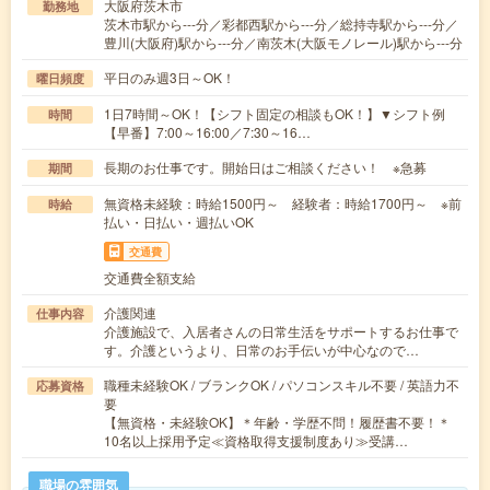
大阪府茨木市
勤務地
茨木市駅から---分／彩都西駅から---分／総持寺駅から---分／
豊川(大阪府)駅から---分／南茨木(大阪モノレール)駅から---分
平日のみ週3日～OK！
曜日頻度
1日7時間～OK！【シフト固定の相談もOK！】▼シフト例
時間
【早番】7:00～16:00／7:30～16…
長期のお仕事です。開始日はご相談ください！ ※急募
期間
無資格未経験：時給1500円～ 経験者：時給1700円～ ※前
時給
払い・日払い・週払いOK
交通費
交通費全額支給
介護関連
仕事内容
介護施設で、入居者さんの日常生活をサポートするお仕事で
す。介護というより、日常のお手伝いが中心なので…
職種未経験OK / ブランクOK / パソコンスキル不要 / 英語力不
応募資格
要
【無資格・未経験OK】＊年齢・学歴不問！履歴書不要！＊
10名以上採用予定≪資格取得支援制度あり≫受講…
職場の雰囲気