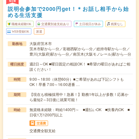
NEW
説明会参加で2000円get！＊お話し相手から始
める生活支援
職種未経験OK
交通費別途支給あり
土日祝日が休み
残業なし
WEB登録OK
派遣
大阪府茨木市
勤務地
茨木市駅から---分／彩都西駅から---分／総持寺駅から---分／
豊川(大阪府)駅から---分／南茨木(大阪モノレール)駅から---分
週2日～OK ■曜日固定の相談OK！ ■希望の曜日があればご相
曜日頻度
談ください！
9:00～18:00（休憩60分）■ご希望があれば下記シフトも
時間
OK！早番 7:00～16:00遅番 …
【現在も積極採用中！急募！】勤務1年以上が多数！応募か
期間
ら最短2～3日後に就業可能！
無資格未経験：時給1400円～ ■週払いOK ■扶養内OK ■
時給
日収1万1200円以上
交通費
交通費全額支給