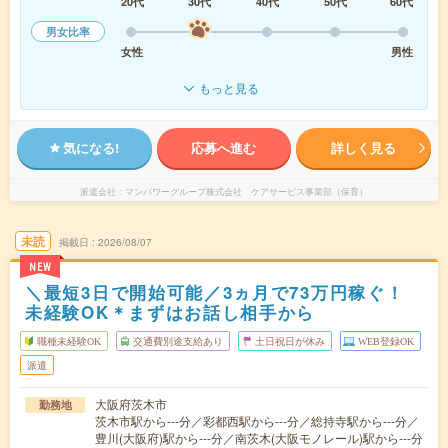
20代
30代
40代
50代
60代
男女比率
女性
男性
もっと見る
気になる!
応募へ進む
詳しく見る
派遣会社
マンパワーグループ株式会社 ケアサービス事業部（保育）
未読
掲載日
2026/08/07
NEW
＼最短3日で開始可能／3ヵ月で73万円稼ぐ！
未経験OK＊まずはお話し相手から
職種未経験OK
交通費別途支給あり
土日祝日が休み
WEB登録OK
派遣
大阪府茨木市
勤務地
茨木市駅から---分／彩都西駅から---分／総持寺駅から---分／
豊川(大阪府)駅から---分／南茨木(大阪モノレール)駅から---分