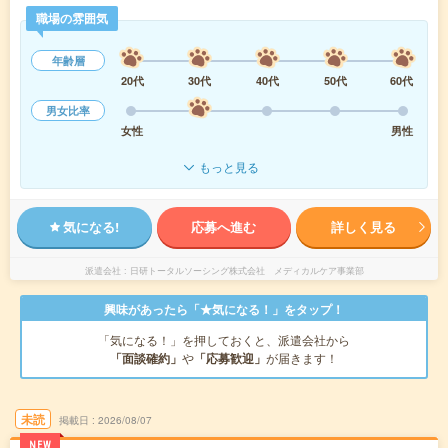
職場の雰囲気
年齢層
20代
30代
40代
50代
60代
男女比率
女性
男性
もっと見る
気になる!
応募へ進む
詳しく見る
派遣会社
日研トータルソーシング株式会社 メディカルケア事業部
興味があったら「★気になる！」をタップ！
「気になる！」を押しておくと、派遣会社から
「面談確約」
や
「応募歓迎」
が届きます！
未読
掲載日
2026/08/07
NEW