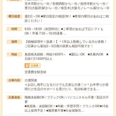
茨木市駅から---分／彩都西駅から---分／総持寺駅から---分／
豊川(大阪府)駅から---分／南茨木(大阪モノレール)駅から---分
週2日～OK ■曜日固定の相談OK！ ■希望の曜日があればご相
曜日頻度
談ください！
9:00～18:00（休憩60分）■ご希望があれば下記シフトも
時間
OK！早番 7:00～16:00遅番 …
【積極採用中！急募！】＊1年以上勤務している方が多数！
期間
ご応募から最短2～3日後の就業も相談可能です！
無資格未経験：時給1400円～ ■週払いOK ■扶養内OK ■
時給
日収1万1200円以上
交通費
交通費全額支給
介護関連
仕事内容
≪お話し相手になるだけでも立派な介護！≫＊お年寄りが昼
間だけ生活のサポートを受けたり、気分転換できる…
職種未経験OK / ブランクOK / パソコンスキル不要 / 英語力不
応募資格
要
■無資格・未経験OK！■年齢・学歴不問！ブランクOK!■10名
以上採用予定！■履歴書不要■社会保険完…