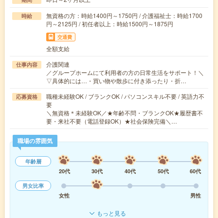
無資格の方：時給1400円～1750円 / 介護福祉士：時給1700
時給
円～2125円 / 初任者以上：時給1500円～1875円
交通費
全額支給
介護関連
仕事内容
／グループホームにて利用者の方の日常生活をサポート！＼
▽具体的には…・買い物や散歩に付き添ったり・折…
職種未経験OK / ブランクOK / パソコンスキル不要 / 英語力不
応募資格
要
＼無資格＊未経験OK／★年齢不問・ブランクOK★履歴書不
要・来社不要（電話登録OK）★社会保険完備＼…
職場の雰囲気
年齢層
20代
30代
40代
50代
60代
男女比率
女性
男性
もっと見る