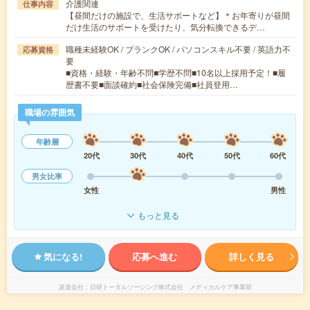
介護関連
仕事内容
【昼間だけの施設で、生活サポートなど】＊お年寄りが昼間
だけ生活のサポートを受けたり、気分転換できるデ…
職種未経験OK / ブランクOK / パソコンスキル不要 / 英語力不
応募資格
要
■資格・経験・年齢不問■学歴不問■10名以上採用予定！■履
歴書不要■面談確約■社会保険完備■社員登用…
職場の雰囲気
年齢層
20代
30代
40代
50代
60代
男女比率
女性
男性
もっと見る
気になる!
応募へ進む
詳しく見る
派遣会社
日研トータルソーシング株式会社 メディカルケア事業部