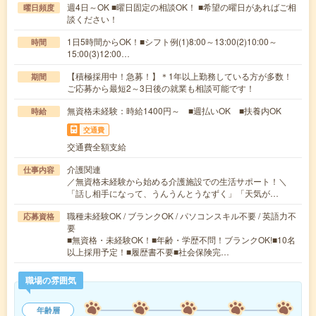
週4日～OK ■曜日固定の相談OK！ ■希望の曜日があればご相
曜日頻度
談ください！
1日5時間からOK！■シフト例(1)8:00～13:00(2)10:00～
時間
15:00(3)12:00…
【積極採用中！急募！】＊1年以上勤務している方が多数！
期間
ご応募から最短2～3日後の就業も相談可能です！
無資格未経験：時給1400円～ ■週払いOK ■扶養内OK
時給
交通費
交通費全額支給
介護関連
仕事内容
／無資格未経験から始める介護施設での生活サポート！＼
「話し相手になって、うんうんとうなずく」「天気が…
職種未経験OK / ブランクOK / パソコンスキル不要 / 英語力不
応募資格
要
■無資格・未経験OK！■年齢・学歴不問！ブランクOK!■10名
以上採用予定！■履歴書不要■社会保険完…
職場の雰囲気
年齢層