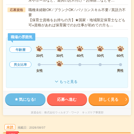
職種未経験OK / ブランクOK / パソコンスキル不要 / 英語力不
応募資格
要
【保育士資格をお持ちの方】★国家・地域限定保育士なども
可※資格があれば保育園でのお仕事が初めての方も…
職場の雰囲気
年齢層
20代
30代
40代
50代
60代
男女比率
女性
男性
もっと見る
気になる!
応募へ進む
詳しく見る
派遣会社
株式会社ウィルオブ・ワーク キッズケア事業部
未読
掲載日
2026/08/07