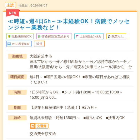
未読
掲載日
2026/08/07
NEW
≪時短×週4日5h～≫未経験OK！病院でメッセ
ンジャー業務など！
職種未経験OK
交通費別途支給あり
土日祝日が休み
残業なし
WEB登録OK
派遣
大阪府茨木市
勤務地
茨木市駅から---分／彩都西駅から---分／総持寺駅から---分／
豊川(大阪府)駅から---分／南茨木(大阪モノレール)駅から---分
週4日～ ■曜日固定の相談OK！ ■希望の曜日があればご相談
曜日頻度
ください！
1日5時間からOK！■シフト例(1)8:00～13:00(2)10:00～
時間
15:00(3)12:00…
【現在も積極採用中！急募！】■2カ月～
期間
無資格未経験：時給1350円～ ■週払いOK ■扶養内OK
時給
交通費
交通費全額支給