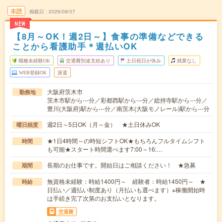
未読
掲載日
2026/08/07
NEW
【8月～OK！週2日～】食事の準備などできる
ことから看護助手＊週払いOK
職種未経験OK
交通費別途支給あり
土日祝日が休み
残業なし
WEB登録OK
派遣
大阪府茨木市
勤務地
茨木市駅から---分／彩都西駅から---分／総持寺駅から---分／
豊川(大阪府)駅から---分／南茨木(大阪モノレール)駅から---分
週2日～5日OK（月～金） ★土日休みOK
曜日頻度
★1日4時間～の時短シフトOK★もちろんフルタイムシフト
時間
も可能★スタート時間選べます7:00～16:…
長期のお仕事です。開始日はご相談ください！ ★急募
期間
無資格未経験：時給1400円～ 経験者：時給1450円～ ★
時給
日払い／週払い制度あり（月払いも選べます）※稼働開始時
は手続き完了次第のお支払いとなります。
交通費