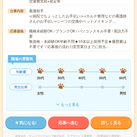
交通費支給※規定有
看護助手
仕事内容
≪病院でちょっとしたお手伝い≫○カルテ整理などの看護師
さんのお手伝い○シーツの交換やベッドメイキング…
職種未経験OK / ブランクOK / パソコンスキル不要 / 英語力不
応募資格
要
無資格・未経験OK年齢不問★10名以上採用予定★履歴書は
不要です▽応募後の流れ1)翌営業日までに担当…
職場の雰囲気
年齢層
20代
30代
40代
50代
60代
男女比率
女性
男性
もっと見る
気になる!
応募へ進む
詳しく見る
派遣会社
マンパワーグループ株式会社 ケアサービス事業部 （医療福祉介護関連）