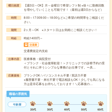
【週3日～OK】月～金曜日で希望シフト制 ※徐々に勤務回数
曜日頻度
を増やしていくことも可能です！（最初は週3日からなど）
8:00～17:009:00～18:00など※ご希望の時間帯をご相談くだ
時間
さい。
2ヶ月～OK ※スタート日はお気軽にご相談ください！
期間
時給1400円～
時給
交通費
交通費規定内支給
医療事務・病院受付
仕事内容
＜ブランク・社会復帰歓迎！＞クリニックでの診察予約の受
付とそれに伴うシンプルな事務のお仕事です。ー具…
ブランクOK / パソコンスキル不要 / 英語力不要
応募資格
※履歴書不要・来社不要で電話相談もOK！少しでも気になる
方は是非応募をお待ちしております！＼応募後の…
職場の雰囲気
年齢層
20代
30代
40代
50代
60代