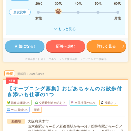
20代
30代
40代
50代
60代
男女比率
女性
男性
もっと見る
気になる!
応募へ進む
詳しく見る
派遣会社
日研トータルソーシング株式会社 メディカルケア事業部
未読
掲載日
2026/08/06
NEW
【オープニング募集】おばあちゃんのお散歩付
き添いも仕事の1つ
職種未経験OK
交通費別途支給あり
土日祝日が休み
残業なし
WEB登録OK
派遣
大阪府茨木市
勤務地
茨木市駅から---分／彩都西駅から---分／総持寺駅から---分／
豊川(大阪府)駅から---分／南茨木(大阪モノレール)駅から---分