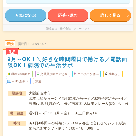
気になる!
応募へ進む
詳しく見る
派遣会社
株式会社ニッソーネット
未読
掲載日
2026/08/07
NEW
8月～OK！＼好きな時間曜日で働ける／電話面
談OK！病院での生活サポ
職種未経験OK
交通費別途支給あり
土日祝日が休み
残業なし
WEB登録OK
派遣
大阪府茨木市
勤務地
茨木市駅から---分／彩都西駅から---分／総持寺駅から---分／
豊川(大阪府)駅から---分／南茨木(大阪モノレール)駅から---分
週2日～5日OK（月～金） ★土日休みOK
曜日頻度
★1日4時間～の時短シフトOK★都合に合わせてシフトが決
時間
められますシフト例：7：00～16：009：…