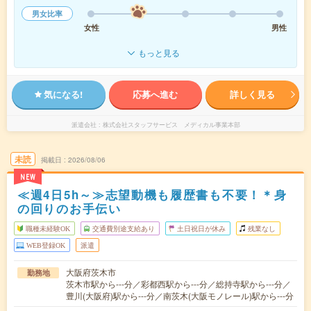
男女比率
女性
男性
もっと見る
気になる!
応募へ進む
詳しく見る
派遣会社
株式会社スタッフサービス メディカル事業本部
未読
掲載日
2026/08/06
NEW
≪週4日5h～≫志望動機も履歴書も不要！＊身
の回りのお手伝い
職種未経験OK
交通費別途支給あり
土日祝日が休み
残業なし
WEB登録OK
派遣
大阪府茨木市
勤務地
茨木市駅から---分／彩都西駅から---分／総持寺駅から---分／
豊川(大阪府)駅から---分／南茨木(大阪モノレール)駅から---分