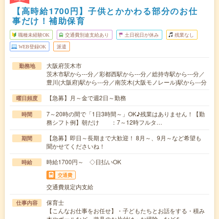
【高時給1700円】子供とかかわる部分のお仕
事だけ！補助保育
職種未経験OK
交通費別途支給あり
土日祝日が休み
残業なし
WEB登録OK
派遣
大阪府茨木市
勤務地
茨木市駅から---分／彩都西駅から---分／総持寺駅から---分／
豊川(大阪府)駅から---分／南茨木(大阪モノレール)駅から---分
【急募】月～金で週2日～勤務
曜日頻度
7～20時の間で「1日3時間～」OK♪残業はありません！【勤
時間
務シフト例】朝だけ ：7～12時フルタ…
【急募】即日～長期まで大歓迎！ 8月～、9月～など希望も
期間
聞かせてくださいね！
時給1700円～ ◇日払いOK
時給
交通費
交通費規定内支給
保育士
仕事内容
【こんなお仕事をお任せ】・子どもたちとお話をする・積み
木やボールなど、遊具のお片付け・お掃除…などを…