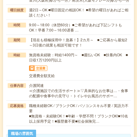
週2日～OK ■曜日固定の相談OK！ ■希望の曜日があればご相
曜日頻度
談ください！
9:00～18:00（休憩60分）■ご希望があれば下記シフトも
時間
OK！早番 7:00～16:00遅番 …
【現在も積極採用中！急募！】2カ月～ ■ご応募から最短2
期間
～3日後の就業も相談可能です！
無資格未経験：時給1400円～ ■週払いOK ■扶養内OK ■
時給
日収1万1200円以上
交通費
交通費全額支給
介護関連
仕事内容
≪介護施設での生活サポート≫▽具体的なお仕事は…・食事
の配膳や食事中の見守り・トイレやお風呂のサポー…
職種未経験OK / ブランクOK / パソコンスキル不要 / 英語力不
応募資格
要
■無資格・未経験OK！■年齢・学歴不問！ブランクOK!■10名
以上採用予定！■履歴書不要■社会保険完…
職場の雰囲気