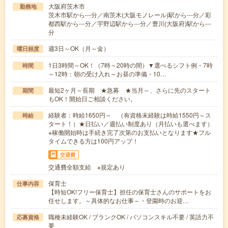
大阪府茨木市
勤務地
茨木市駅から---分／南茨木(大阪モノレール)駅から---分／彩
都西駅から---分／宇野辺駅から---分／豊川(大阪府)駅から---
分
週3日～OK（月～金）
曜日頻度
1日3時間～OK！（7時～20時の間）▼選べるシフト例・7時
時間
～12時：朝の受け入れ～お昼の準備・10…
最短2ヶ月～長期 ★急募 ★当月～、さらに先のスタート
期間
もOK！開始日ご相談ください。
経験者：時給1650円～ （有資格未経験は時給1550円～ス
時給
タート！）★日払い／週払い制度あり（月払いも選べます）
※稼働開始時は手続き完了次第のお支払いとなります★フル
タイムできる方は100円アップ！
交通費
交通費全額支給 ※規定あり
保育士
仕事内容
【時短OK!フリー保育士】担任の保育士さんのサポートをお
任せします。～具体的なお仕事～・登園時のお迎…
職種未経験OK / ブランクOK / パソコンスキル不要 / 英語力不
応募資格
要