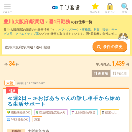
メニュー
気になる!
ログイン
検索
豊川(大阪府)駅周辺
×
週4日勤務
のお仕事一覧
豊川(大阪府)駅の派遣のお仕事情報です。
オフィスワーク・事務系
、
営業・販売・サー
ビス系
、
クリエイティブ系
などのお仕事を取り揃えています。週4日勤務の条件の他
に、
交通費別途支給あり
、
職種未経験OK
、
友だちと一緒の応募OK
などのこだわり条
件も取り揃えています。
条件の変更
豊川(大阪府)駅周辺 / 週4日勤務
34
1,439
全
件
平均時給:
円
時給順
新着順
未読
掲載日
2026/08/07
NEW
≪週2日～≫おばあちゃんの話し相手から始め
る生活サポート
職種未経験OK
交通費別途支給あり
土日祝日が休み
残業なし
WEB登録OK
派遣
大阪府茨木市
勤務地