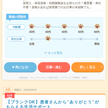
保育士・保母資格・幼稚園教諭をお持ちの方＊履歴書・来社
不要＊資格があれば保育園でのお仕事が未経験でも…
職場の雰囲気
年齢層
20代
30代
40代
50代
60代
男女比率
女性
男性
もっと見る
気になる!
応募へ進む
詳しく見る
派遣会社
マンパワーグループ株式会社 ケアサービス事業部（保育）
未読
掲載日
2026/08/05
NEW
【ブランクOK】患者さんから”ありがとう”が
もらえる生活サポート