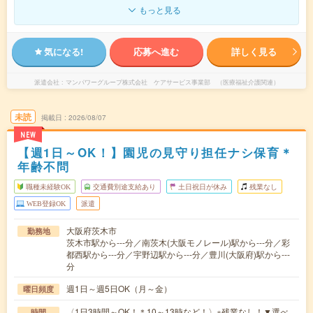
もっと見る
気になる!
応募へ進む
詳しく見る
派遣会社
マンパワーグループ株式会社 ケアサービス事業部 （医療福祉介護関連）
未読
掲載日
2026/08/07
NEW
【週1日～OK！】園児の見守り担任ナシ保育＊
年齢不問
職種未経験OK
交通費別途支給あり
土日祝日が休み
残業なし
WEB登録OK
派遣
大阪府茨木市
勤務地
茨木市駅から---分／南茨木(大阪モノレール)駅から---分／彩
都西駅から---分／宇野辺駅から---分／豊川(大阪府)駅から---
分
週1日～週5日OK（月～金）
曜日頻度
〈1日3時間～OK！＊10～13時など！〉※残業なし！▼選べ
時間