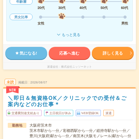
年齢層
20代
30代
40代
50代
60代
男女比率
女性
男性
もっと見る
気になる!
応募へ進む
詳しく見る
派遣会社
株式会社ニッソーネット
未読
掲載日
2026/08/07
NEW
＼即日＆無資格OK／クリニックでの受付＆ご
案内などのお仕事＊
交通費別途支給あり
土日祝日が休み
WEB登録OK
派遣
大阪府茨木市
勤務地
茨木市駅から---分／彩都西駅から---分／総持寺駅から---分／
豊川(大阪府)駅から---分／南茨木(大阪モノレール)駅から---分