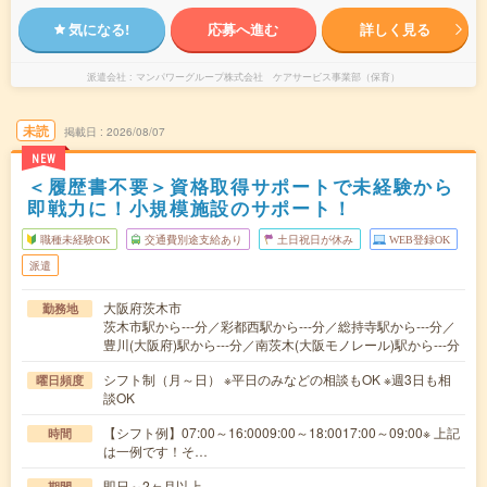
気になる!
応募へ進む
詳しく見る
派遣会社
マンパワーグループ株式会社 ケアサービス事業部（保育）
未読
掲載日
2026/08/07
NEW
＜履歴書不要＞資格取得サポートで未経験から
即戦力に！小規模施設のサポート！
職種未経験OK
交通費別途支給あり
土日祝日が休み
WEB登録OK
派遣
大阪府茨木市
勤務地
茨木市駅から---分／彩都西駅から---分／総持寺駅から---分／
豊川(大阪府)駅から---分／南茨木(大阪モノレール)駅から---分
シフト制（月～日） ※平日のみなどの相談もOK ※週3日も相
曜日頻度
談OK
【シフト例】07:00～16:0009:00～18:0017:00～09:00※ 上記
時間
は一例です！そ…
即日～2ヶ月以上
期間