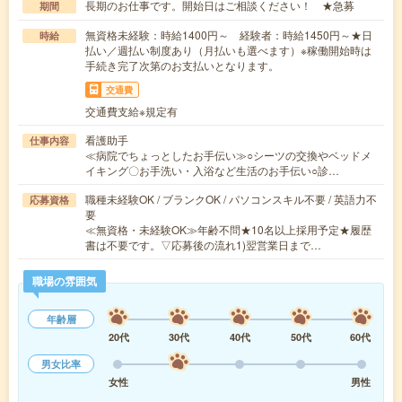
長期のお仕事です。開始日はご相談ください！ ★急募
期間
無資格未経験：時給1400円～ 経験者：時給1450円～★日
時給
払い／週払い制度あり（月払いも選べます）※稼働開始時は
手続き完了次第のお支払いとなります。
交通費
交通費支給※規定有
看護助手
仕事内容
≪病院でちょっとしたお手伝い≫○シーツの交換やベッドメ
イキング〇お手洗い・入浴など生活のお手伝い○診…
職種未経験OK / ブランクOK / パソコンスキル不要 / 英語力不
応募資格
要
≪無資格・未経験OK≫年齢不問★10名以上採用予定★履歴
書は不要です。▽応募後の流れ1)翌営業日まで…
職場の雰囲気
年齢層
20代
30代
40代
50代
60代
男女比率
女性
男性