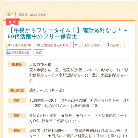
未読
掲載日
2026/08/07
NEW
【午後からフリータイム！】電話応対なし＊～
60代活躍中のフリー保育士
職種未経験OK
交通費別途支給あり
土日祝日が休み
残業なし
WEB登録OK
派遣
大阪府茨木市
勤務地
茨木市駅から---分／南茨木(大阪モノレール)駅から---分／彩
都西駅から---分／宇野辺駅から---分／豊川(大阪府)駅から---
分
週3日～OK（月～金）
曜日頻度
1日3時間～OK！（7時～20時の間）▼選べるシフト例・7時
時間
～12時：朝の受け入れ～お昼の準備・10…
最短2ヶ月～長期 ★急募 ★当月～、さらに先のスタート
期間
もOK！開始日ご相談ください。
経験者：時給1650円～ （有資格未経験は時給1550円～ス
時給
タート！）★日払い／週払い制度あり（月払いも選べます）