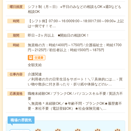
シフト制（月～日） ※平日のみなどの相談もOK ※週3なども
曜日頻度
相談OK
【シフト例】07:00～16:0009:00～18:0017:00～09:00※ 上記
時間
は一例です！そ…
即日～2ヶ月以上 ■開始日の相談OK！
期間
無資格の方：時給1400円～1750円 / 介護福祉士：時給1700
時給
円～2125円 / 初任者以上：時給1500円～1875円
交通費
全額支給
介護関連
仕事内容
／利用者の方の日常生活をサポート！＼▽具体的には…・買
い物や散歩に付き添ったり・折り紙や体操などのレ…
職種未経験OK / ブランクOK / パソコンスキル不要 / 英語力不
応募資格
要
＼無資格＊未経験OK／★年齢不問・ブランクOK★履歴書不
要・来社不要（電話登録OK）★社会保険完備＼…
職場の雰囲気