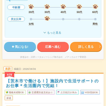
年齢層
20代
30代
40代
50代
60代
男女比率
女性
男性
もっと見る
気になる!
応募へ進む
詳しく見る
派遣会社
日研トータルソーシング株式会社 メディカルケア事業部
未読
掲載日
2026/08/06
NEW
【茨木市で働ける！】施設内で生活サポートの
お仕事＊生活圏内で完結！
職種未経験OK
交通費別途支給あり
土日祝日が休み
WEB登録OK
派遣