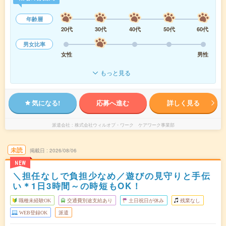
年齢層
20代
30代
40代
50代
60代
男女比率
女性
男性
もっと見る
気になる!
応募へ進む
詳しく見る
派遣会社
株式会社ウィルオブ・ワーク ケアワーク事業部
未読
掲載日
2026/08/06
NEW
＼担任なしで負担少なめ／遊びの見守りと手伝
い＊1日3時間～の時短もOK！
職種未経験OK
交通費別途支給あり
土日祝日が休み
残業なし
WEB登録OK
派遣