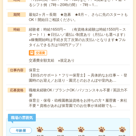
るシフト例（7時～20時の間）・7時～1…
最短2ヶ月～長期 ★急募 ★8月～、さらに先のスタートも
期間
OK！開始日ご相談ください。
経験者：時給1650円～ （有資格未経験は時給1550円～ス
時給
タート！）★日払い／週払い制度あり（月払いも選べます）
※稼働開始時は手続き完了次第のお支払いとなります★フル
タイムできる方は100円アップ！
交通費
交通費全額支給 ※規定あり
保育士
仕事内容
【担任のサポート＊フリー保育士】～具体的なお仕事～・登
園時のお迎え／お送り・園児とのおさんぽや室内あ…
職種未経験OK / ブランクOK / パソコンスキル不要 / 英語力不
応募資格
要
保育士・保母・幼稚園教諭資格をお持ちの方＊履歴書・来社
不要＊資格があれば保育園でのお仕事が未経験でも…
職場の雰囲気
年齢層