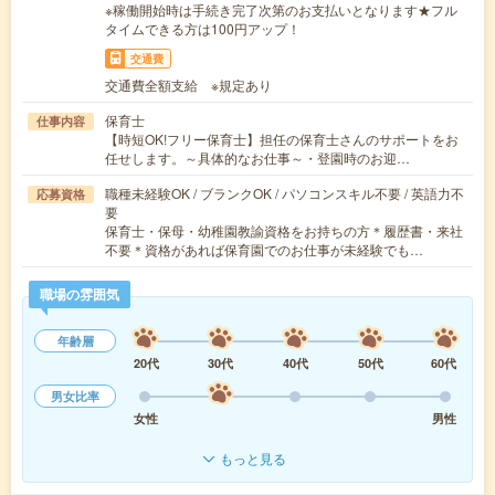
※稼働開始時は手続き完了次第のお支払いとなります★フル
タイムできる方は100円アップ！
交通費
交通費全額支給 ※規定あり
保育士
仕事内容
【時短OK!フリー保育士】担任の保育士さんのサポートをお
任せします。～具体的なお仕事～・登園時のお迎…
職種未経験OK / ブランクOK / パソコンスキル不要 / 英語力不
応募資格
要
保育士・保母・幼稚園教諭資格をお持ちの方＊履歴書・来社
不要＊資格があれば保育園でのお仕事が未経験でも…
職場の雰囲気
年齢層
20代
30代
40代
50代
60代
男女比率
女性
男性
もっと見る