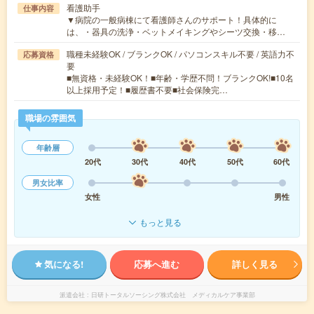
看護助手
仕事内容
▼病院の一般病棟にて看護師さんのサポート！具体的に
は、・器具の洗浄・ベットメイキングやシーツ交換・移…
職種未経験OK / ブランクOK / パソコンスキル不要 / 英語力不
応募資格
要
■無資格・未経験OK！■年齢・学歴不問！ブランクOK!■10名
以上採用予定！■履歴書不要■社会保険完…
職場の雰囲気
年齢層
20代
30代
40代
50代
60代
男女比率
女性
男性
もっと見る
気になる!
応募へ進む
詳しく見る
派遣会社
日研トータルソーシング株式会社 メディカルケア事業部