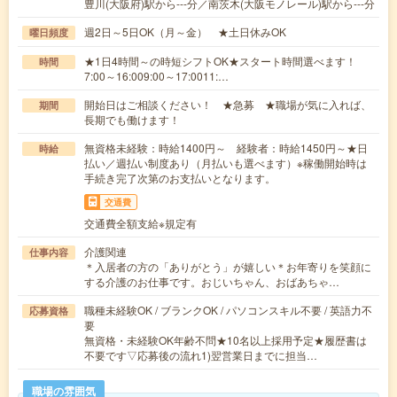
豊川(大阪府)駅から---分／南茨木(大阪モノレール)駅から---分
週2日～5日OK（月～金） ★土日休みOK
曜日頻度
★1日4時間～の時短シフトOK★スタート時間選べます！
時間
7:00～16:009:00～17:0011:…
開始日はご相談ください！ ★急募 ★職場が気に入れば、
期間
長期でも働けます！
無資格未経験：時給1400円～ 経験者：時給1450円～★日
時給
払い／週払い制度あり（月払いも選べます）※稼働開始時は
手続き完了次第のお支払いとなります。
交通費
交通費全額支給※規定有
介護関連
仕事内容
＊入居者の方の「ありがとう」が嬉しい＊お年寄りを笑顔に
する介護のお仕事です。おじいちゃん、おばあちゃ…
職種未経験OK / ブランクOK / パソコンスキル不要 / 英語力不
応募資格
要
無資格・未経験OK年齢不問★10名以上採用予定★履歴書は
不要です▽応募後の流れ1)翌営業日までに担当…
職場の雰囲気