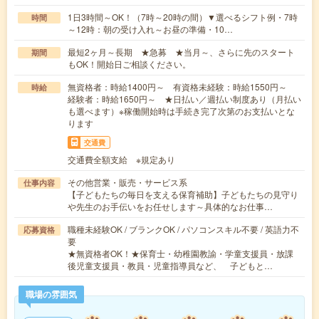
1日3時間～OK！（7時～20時の間）▼選べるシフト例・7時
時間
～12時：朝の受け入れ～お昼の準備・10…
最短2ヶ月～長期 ★急募 ★当月～、さらに先のスタート
期間
もOK！開始日ご相談ください。
無資格者：時給1400円～ 有資格未経験：時給1550円～
時給
経験者：時給1650円～ ★日払い／週払い制度あり（月払い
も選べます）※稼働開始時は手続き完了次第のお支払いとな
ります
交通費
交通費全額支給 ※規定あり
その他営業・販売・サービス系
仕事内容
【子どもたちの毎日を支える保育補助】子どもたちの見守り
や先生のお手伝いをお任せします～具体的なお仕事…
職種未経験OK / ブランクOK / パソコンスキル不要 / 英語力不
応募資格
要
★無資格者OK！★保育士・幼稚園教諭・学童支援員・放課
後児童支援員・教員・児童指導員など、 子どもと…
職場の雰囲気