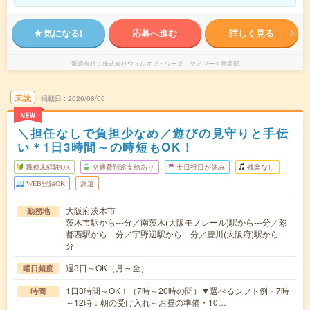
気になる!
応募へ進む
詳しく見る
派遣会社
株式会社ウィルオブ・ワーク ケアワーク事業部
未読
掲載日
2026/08/06
NEW
＼担任なしで負担少なめ／遊びの見守りと手伝
い＊1日3時間～の時短もOK！
職種未経験OK
交通費別途支給あり
土日祝日が休み
残業なし
WEB登録OK
派遣
大阪府茨木市
勤務地
茨木市駅から---分／南茨木(大阪モノレール)駅から---分／彩
都西駅から---分／宇野辺駅から---分／豊川(大阪府)駅から---
分
週3日～OK（月～金）
曜日頻度
1日3時間～OK！（7時～20時の間）▼選べるシフト例・7時
時間
～12時：朝の受け入れ～お昼の準備・10…