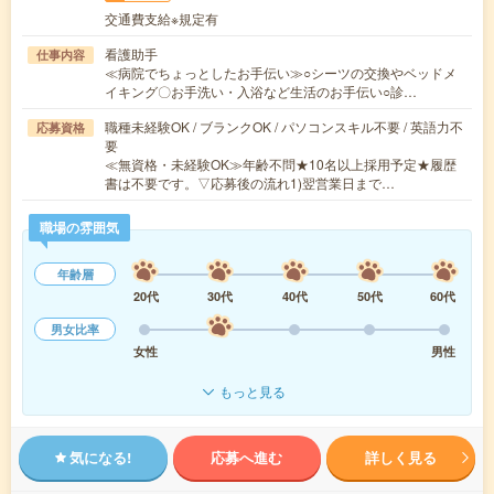
交通費支給※規定有
看護助手
仕事内容
≪病院でちょっとしたお手伝い≫○シーツの交換やベッドメ
イキング〇お手洗い・入浴など生活のお手伝い○診…
職種未経験OK / ブランクOK / パソコンスキル不要 / 英語力不
応募資格
要
≪無資格・未経験OK≫年齢不問★10名以上採用予定★履歴
書は不要です。▽応募後の流れ1)翌営業日まで…
職場の雰囲気
年齢層
20代
30代
40代
50代
60代
男女比率
女性
男性
もっと見る
気になる!
応募へ進む
詳しく見る