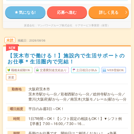
気になる!
応募へ進む
詳しく見る
派遣会社
マンパワーグループ株式会社 ケアサービス事業部（保育）
未読
掲載日
2026/08/06
NEW
【茨木市で働ける！】施設内で生活サポートの
お仕事＊生活圏内で完結！
職種未経験OK
交通費別途支給あり
土日祝日が休み
WEB登録OK
派遣
大阪府茨木市
勤務地
茨木市駅から---分／彩都西駅から---分／総持寺駅から---分／
豊川(大阪府)駅から---分／南茨木(大阪モノレール)駅から---分
平日のみ週3日～OK！
曜日頻度
1日7時間～OK！【シフト固定の相談もOK！】▼シフト例
時間
【早番】7:00～16:00／7:30～16…
長期のお仕事です。開始日はご相談ください！ ※急募
期間