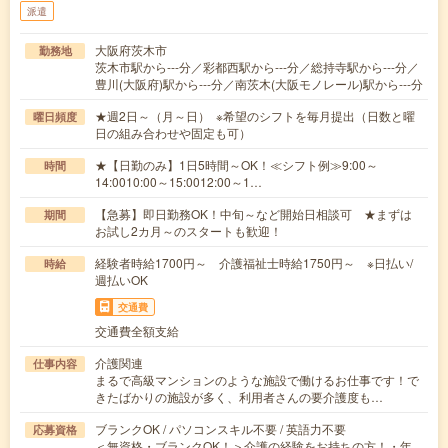
派遣
大阪府茨木市
勤務地
茨木市駅から---分／彩都西駅から---分／総持寺駅から---分／
豊川(大阪府)駅から---分／南茨木(大阪モノレール)駅から---分
★週2日～（月～日） ※希望のシフトを毎月提出（日数と曜
曜日頻度
日の組み合わせや固定も可）
★【日勤のみ】1日5時間～OK！≪シフト例≫9:00～
時間
14:0010:00～15:0012:00～1…
【急募】即日勤務OK！中旬～など開始日相談可 ★まずは
期間
お試し2カ月～のスタートも歓迎！
経験者時給1700円～ 介護福祉士時給1750円～ ※日払い/
時給
週払いOK
交通費
交通費全額支給
介護関連
仕事内容
まるで高級マンションのような施設で働けるお仕事です！で
きたばかりの施設が多く、利用者さんの要介護度も…
ブランクOK / パソコンスキル不要 / 英語力不要
応募資格
＜無資格・ブランクOK！＞介護の経験をお持ちの方！・年