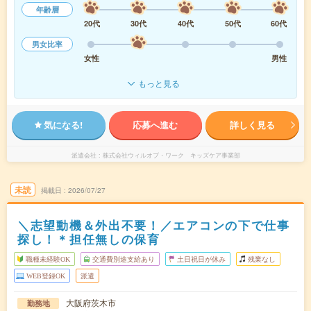
年齢層
20代
30代
40代
50代
60代
男女比率
女性
男性
もっと見る
気になる!
応募へ進む
詳しく見る
派遣会社
株式会社ウィルオブ・ワーク キッズケア事業部
未読
掲載日
2026/07/27
＼志望動機＆外出不要！／エアコンの下で仕事
探し！＊担任無しの保育
職種未経験OK
交通費別途支給あり
土日祝日が休み
残業なし
WEB登録OK
派遣
大阪府茨木市
勤務地