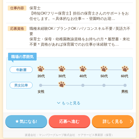
保育士
仕事内容
【時短OK!フリー保育士】担任の保育士さんのサポートをお
任せします。～具体的なお仕事～・登園時のお迎…
職種未経験OK / ブランクOK / パソコンスキル不要 / 英語力不
応募資格
要
保育士・保母・幼稚園教諭資格をお持ちの方＊履歴書・来社
不要＊資格があれば保育園でのお仕事が未経験でも…
職場の雰囲気
年齢層
20代
30代
40代
50代
60代
男女比率
女性
男性
もっと見る
気になる!
応募へ進む
詳しく見る
派遣会社
マンパワーグループ株式会社 ケアサービス事業部（保育）