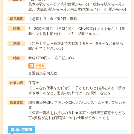
茨木市駅から---分／彩都西駅から---分／総持寺駅から---分／
豊川(大阪府)駅から---分／南茨木(大阪モノレール)駅から---分
【急募】月～金で週2日～勤務
曜日頻度
7～20時の間で「1日3時間～」OK♪残業はありません！【勤
時間
務シフト例】朝だけ ：7～12時フルタ…
【急募】即日～長期まで大歓迎！ 8月～、9月～など希望も
期間
聞かせてくださいね！
時給1700円～ ◇日払いOK
時給
交通費
交通費規定内支給
保育士
仕事内容
【こんなお仕事をお任せ】・子どもたちとお話をする・積み
木やボールなど、遊具のお片付け・お掃除…などを…
職種未経験OK / ブランクOK / パソコンスキル不要 / 英語力不
応募資格
要
【保育士資格をお持ちの方】★国家・地域限定保育士なども
可※資格があれば保育園でのお仕事が初めての方も…
職場の雰囲気