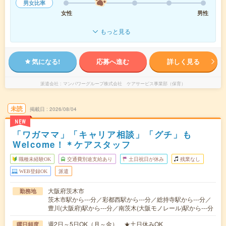
男女比率
女性
男性
もっと見る
気になる!
応募へ進む
詳しく見る
派遣会社
マンパワーグループ株式会社 ケアサービス事業部（保育）
未読
掲載日
2026/08/04
NEW
「ワガママ」「キャリア相談」「グチ」も
Welcome！＊ケアスタッフ
職種未経験OK
交通費別途支給あり
土日祝日が休み
残業なし
WEB登録OK
派遣
大阪府茨木市
勤務地
茨木市駅から---分／彩都西駅から---分／総持寺駅から---分／
豊川(大阪府)駅から---分／南茨木(大阪モノレール)駅から---分
週2日～5日OK（月～金） ★土日休みOK
曜日頻度