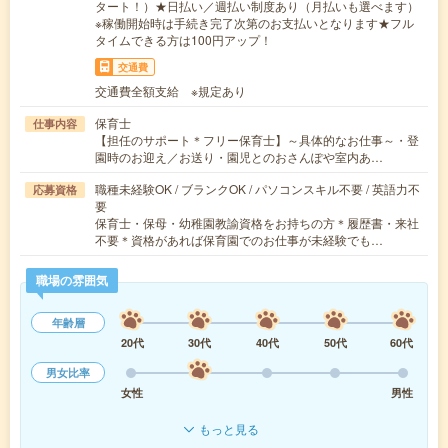
タート！）★日払い／週払い制度あり（月払いも選べます）
※稼働開始時は手続き完了次第のお支払いとなります★フル
タイムできる方は100円アップ！
交通費
交通費全額支給 ※規定あり
保育士
仕事内容
【担任のサポート＊フリー保育士】～具体的なお仕事～・登
園時のお迎え／お送り・園児とのおさんぽや室内あ…
職種未経験OK / ブランクOK / パソコンスキル不要 / 英語力不
応募資格
要
保育士・保母・幼稚園教諭資格をお持ちの方＊履歴書・来社
不要＊資格があれば保育園でのお仕事が未経験でも…
職場の雰囲気
年齢層
20代
30代
40代
50代
60代
男女比率
女性
男性
もっと見る