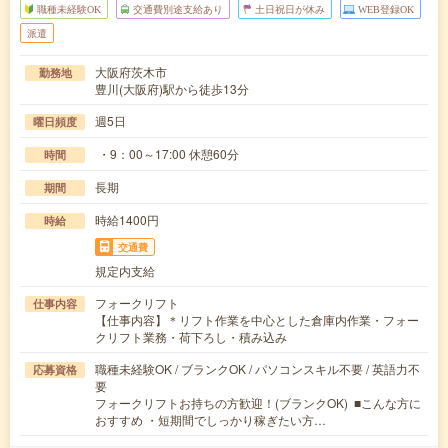
職種未経験OK
交通費別途支給あり
土日祝日が休み
WEB登録OK
派遣
大阪府茨木市
勤務地
豊川(大阪府)駅から徒歩13分
週5日
曜日頻度
・9：00～17:00 休憩60分
時間
長期
期間
時給1400円
時給
交通費
規定内支給
フォークリフト
仕事内容
【仕事内容】＊リフト作業を中心とした倉庫内作業・フォー
クリフト業務・荷下ろし・積み込み
職種未経験OK / ブランクOK / パソコンスキル不要 / 英語力不
応募資格
要
フォークリフトお持ちの方歓迎！(ブランクOK) ■こんな方に
おすすめ ・短期間でしっかり稼ぎたい方…