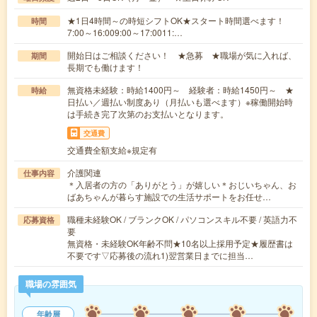
★1日4時間～の時短シフトOK★スタート時間選べます！
時間
7:00～16:009:00～17:0011:…
開始日はご相談ください！ ★急募 ★職場が気に入れば、
期間
長期でも働けます！
無資格未経験：時給1400円～ 経験者：時給1450円～ ★
時給
日払い／週払い制度あり（月払いも選べます）※稼働開始時
は手続き完了次第のお支払いとなります。
交通費
交通費全額支給※規定有
介護関連
仕事内容
＊入居者の方の「ありがとう」が嬉しい＊おじいちゃん、お
ばあちゃんが暮らす施設での生活サポートをお任せ…
職種未経験OK / ブランクOK / パソコンスキル不要 / 英語力不
応募資格
要
無資格・未経験OK年齢不問★10名以上採用予定★履歴書は
不要です▽応募後の流れ1)翌営業日までに担当…
職場の雰囲気
年齢層