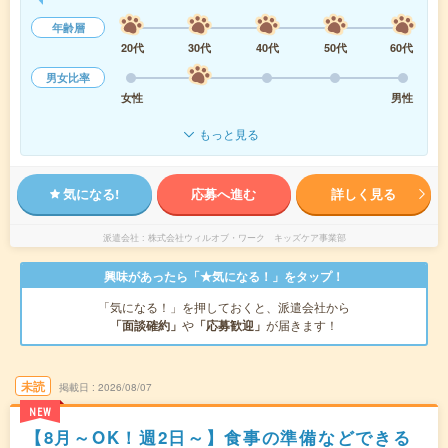
年齢層
20代
30代
40代
50代
60代
男女比率
女性
男性
もっと見る
気になる!
応募へ進む
詳しく見る
派遣会社
株式会社ウィルオブ・ワーク キッズケア事業部
興味があったら「★気になる！」をタップ！
「気になる！」を押しておくと、派遣会社から
「面談確約」
や
「応募歓迎」
が届きます！
未読
掲載日
2026/08/07
NEW
【8月～OK！週2日～】食事の準備などできる