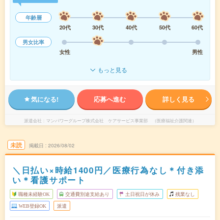
年齢層
20代
30代
40代
50代
60代
男女比率
女性
男性
もっと見る
気になる!
応募へ進む
詳しく見る
派遣会社
マンパワーグループ株式会社 ケアサービス事業部 （医療福祉介護関連）
未読
掲載日
2026/08/02
＼日払い×時給1400円／医療行為なし＊付き添
い＊看護サポート
職種未経験OK
交通費別途支給あり
土日祝日が休み
残業なし
WEB登録OK
派遣