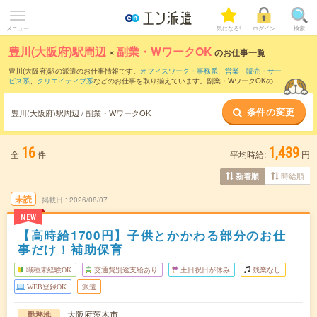
メニュー
気になる!
ログイン
検索
豊川(大阪府)駅周辺
×
副業・WワークOK
のお仕事一覧
豊川(大阪府)駅の派遣のお仕事情報です。
オフィスワーク・事務系
、
営業・販売・サー
ビス系
、
クリエイティブ系
などのお仕事を取り揃えています。副業・WワークOKの条
件の他に、
交通費別途支給あり
、
職種未経験OK
、
友だちと一緒の応募OK
などのこだ
わり条件も取り揃えています。
条件の変更
豊川(大阪府)駅周辺 / 副業・WワークOK
16
1,439
全
件
平均時給:
円
時給順
新着順
未読
掲載日
2026/08/07
NEW
【高時給1700円】子供とかかわる部分のお仕
事だけ！補助保育
職種未経験OK
交通費別途支給あり
土日祝日が休み
残業なし
WEB登録OK
派遣
大阪府茨木市
勤務地