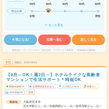
20代
30代
40代
50代
60代
男女比率
女性
男性
もっと見る
気になる!
応募へ進む
詳しく見る
派遣会社
マンパワーグループ株式会社 ケアサービス事業部 （医療福祉介護関連）
未読
掲載日
2026/08/03
【8月～OK！週2日～】ホテルライクな高齢者
マンションで生活サポート＊時短OK
職種未経験OK
交通費別途支給あり
土日祝日が休み
残業なし
WEB登録OK
派遣
大阪府茨木市
勤務地
茨木市駅から---分／彩都西駅から---分／総持寺駅から---分／