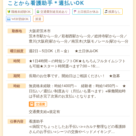
ことから看護助手＊週払いOK
職種未経験OK
交通費別途支給あり
土日祝日が休み
残業なし
WEB登録OK
派遣
大阪府茨木市
勤務地
茨木市駅から---分／彩都西駅から---分／総持寺駅から---分／
豊川(大阪府)駅から---分／南茨木(大阪モノレール)駅から---分
週2日～5日OK（月～金） ★土日休みOK
曜日頻度
★1日4時間～の時短シフトOK★もちろんフルタイムシフト
時間
も可能★スタート時間選べます7:00～16:…
長期のお仕事です。開始日はご相談ください！ ★急募
期間
無資格未経験：時給1400円～ 経験者：時給1450円～ ★
時給
日払い／週払い制度あり（月払いも選べます）※稼働開始時
は手続き完了次第のお支払いとなります。
交通費
交通費支給※規定有
看護助手
仕事内容
≪病院でちょっとしたお手伝い≫○カルテ整理などの看護師
さんのお手伝い○シーツの交換やベッドメイキング…