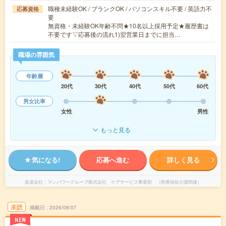
職種未経験OK / ブランクOK / パソコンスキル不要 / 英語力不
応募資格
要
無資格・未経験OK年齢不問★10名以上採用予定★履歴書は
不要です▽応募後の流れ1)翌営業日までに担当…
職場の雰囲気
年齢層
20代
30代
40代
50代
60代
男女比率
女性
男性
もっと見る
気になる!
応募へ進む
詳しく見る
派遣会社
マンパワーグループ株式会社 ケアサービス事業部 （医療福祉介護関連）
未読
掲載日
2026/08/07
NEW