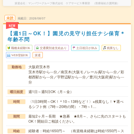
派遣会社
マンパワーグループ株式会社 ケアサービス事業部 （医療福祉介護関連）
未読
掲載日
2026/08/07
NEW
【週1日～OK！】園児の見守り担任ナシ保育＊
年齢不問
職種未経験OK
交通費別途支給あり
土日祝日が休み
残業なし
WEB登録OK
派遣
大阪府茨木市
勤務地
茨木市駅から---分／南茨木(大阪モノレール)駅から---分／彩
都西駅から---分／宇野辺駅から---分／豊川(大阪府)駅から---
分
週1日～週5日OK（月～金）
曜日頻度
〈1日3時間～OK！＊10～13時など！〉※残業なし！▼選べ
時間
るシフト例（7時～20時の間）・7時～1…
最短2ヶ月～長期 ★急募 ★8月～、さらに先のスタートも
期間
OK！開始日ご相談ください。
経験者：時給1650円～ （有資格未経験は時給1550円～ス
時給