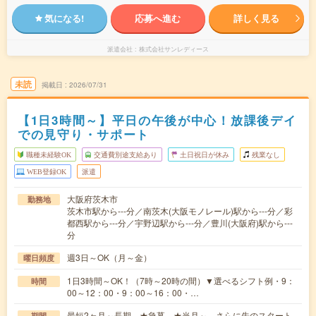
気になる!
応募へ進む
詳しく見る
派遣会社
株式会社サンレディース
未読
掲載日
2026/07/31
【1日3時間～】平日の午後が中心！放課後デイ
での見守り・サポート
職種未経験OK
交通費別途支給あり
土日祝日が休み
残業なし
WEB登録OK
派遣
大阪府茨木市
勤務地
茨木市駅から---分／南茨木(大阪モノレール)駅から---分／彩
都西駅から---分／宇野辺駅から---分／豊川(大阪府)駅から---
分
週3日～OK（月～金）
曜日頻度
1日3時間～OK！（7時～20時の間）▼選べるシフト例・9：
時間
00～12：00・9：00～16：00・…
最短2ヶ月～長期 ★急募 ★当月～、さらに先のスタート
期間