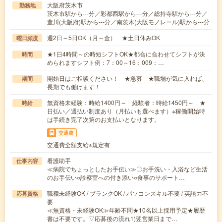
大阪府茨木市
勤務地
茨木市駅から---分／彩都西駅から---分／総持寺駅から---分／
豊川(大阪府)駅から---分／南茨木(大阪モノレール)駅から---分
週2日～5日OK（月～金） ★土日休みOK
曜日頻度
★1日4時間～の時短シフトOK★都合に合わせてシフトが決
時間
められますシフト例：7：00～16：009：…
開始日はご相談ください！ ★急募 ★職場が気に入れば、
期間
長期でも働けます！
無資格未経験：時給1400円～ 経験者：時給1450円～ ★
時給
日払い／週払い制度あり（月払いも選べます）※稼働開始時
は手続き完了次第のお支払いとなります。
交通費
交通費全額支給※規定有
看護助手
仕事内容
≪病院でちょっとしたお手伝い≫〇お手洗い・入浴など生活
のお手伝い○診察室への付き添い○食事のサポート…
職種未経験OK / ブランクOK / パソコンスキル不要 / 英語力不
応募資格
要
≪無資格・未経験OK≫年齢不問★10名以上採用予定★履歴
書は不要です。▽応募後の流れ1)翌営業日まで…