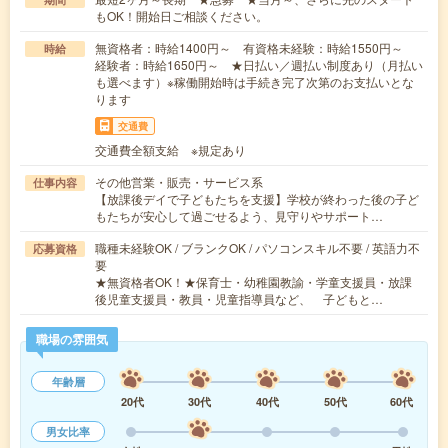
もOK！開始日ご相談ください。
無資格者：時給1400円～ 有資格未経験：時給1550円～
時給
経験者：時給1650円～ ★日払い／週払い制度あり（月払い
も選べます）※稼働開始時は手続き完了次第のお支払いとな
ります
交通費
交通費全額支給 ※規定あり
その他営業・販売・サービス系
仕事内容
【放課後デイで子どもたちを支援】学校が終わった後の子ど
もたちが安心して過ごせるよう、見守りやサポート…
職種未経験OK / ブランクOK / パソコンスキル不要 / 英語力不
応募資格
要
★無資格者OK！★保育士・幼稚園教諭・学童支援員・放課
後児童支援員・教員・児童指導員など、 子どもと…
職場の雰囲気
年齢層
20代
30代
40代
50代
60代
男女比率