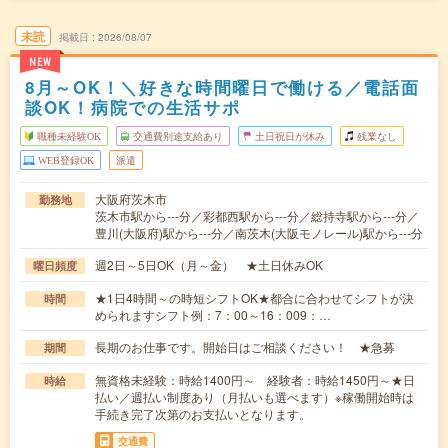
未読
掲載日
2026/08/07
NEW
8月～OK！＼好きな時間曜日で働ける／電話面
談OK！病院での生活サポ
職種未経験OK
交通費別途支給あり
土日祝日が休み
残業なし
WEB登録OK
派遣
大阪府茨木市
勤務地
茨木市駅から---分／彩都西駅から---分／総持寺駅から---分／
豊川(大阪府)駅から---分／南茨木(大阪モノレール)駅から---分
週2日～5日OK（月～金） ★土日休みOK
曜日頻度
★1日4時間～の時短シフトOK★都合に合わせてシフトが決
時間
められますシフト例：7：00～16：009：…
長期のお仕事です。開始日はご相談ください！ ★急募
期間
無資格未経験：時給1400円～ 経験者：時給1450円～★日
時給
払い／週払い制度あり（月払いも選べます）※稼働開始時は
手続き完了次第のお支払いとなります。
交通費