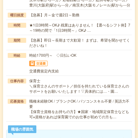
豊川(大阪府)駅から---分／南茨木(大阪モノレール)駅から---分
【急募】月～金で週2日～勤務
曜日頻度
★1日3時間～OK♪ 残業はありません！ 【選べるシフト例】7
時間
～19時の間で「1日3時間～」OK♪ …
【急募】即日～長期まで大歓迎！ まずは、希望を聞かせてく
期間
ださいね！
時給1700円～ ◇日払いOK
時給
交通費
交通費規定内支給
保育士
仕事内容
＼保育士さんのサポート／担任を持たれている保育士さんの
サポートをお願いいたします！▽具体的には…・園…
職種未経験OK / ブランクOK / パソコンスキル不要 / 英語力不
応募資格
要
【保育士資格をお持ちの方】★国家・地域限定保育士なども
可※資格があれば保育園でのお仕事が初めての方も…
職場の雰囲気