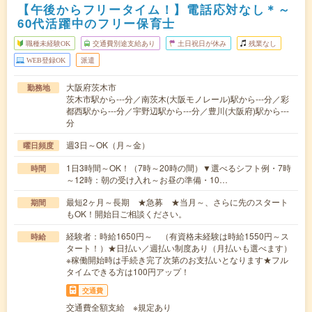
【午後からフリータイム！】電話応対なし＊～
60代活躍中のフリー保育士
職種未経験OK
交通費別途支給あり
土日祝日が休み
残業なし
WEB登録OK
派遣
大阪府茨木市
勤務地
茨木市駅から---分／南茨木(大阪モノレール)駅から---分／彩
都西駅から---分／宇野辺駅から---分／豊川(大阪府)駅から---
分
週3日～OK（月～金）
曜日頻度
1日3時間～OK！（7時～20時の間）▼選べるシフト例・7時
時間
～12時：朝の受け入れ～お昼の準備・10…
最短2ヶ月～長期 ★急募 ★当月～、さらに先のスタート
期間
もOK！開始日ご相談ください。
経験者：時給1650円～ （有資格未経験は時給1550円～ス
時給
タート！）★日払い／週払い制度あり（月払いも選べます）
※稼働開始時は手続き完了次第のお支払いとなります★フル
タイムできる方は100円アップ！
交通費
交通費全額支給 ※規定あり