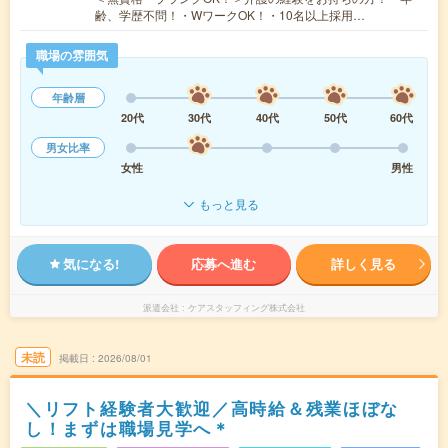
齢、学歴不問！・WワークOK！・10名以上採用…
職場の雰囲気
年齢層
20代
30代
40代
50代
60代
男女比率
女性
男性
もっと見る
気になる!
応募へ進む
詳しく見る
派遣会社
ケアスタッフィング株式会社
未読
掲載日
2026/08/01
＼リフト経験者大歓迎／高時給＆残業ほぼな
し！まずは職場見学へ＊