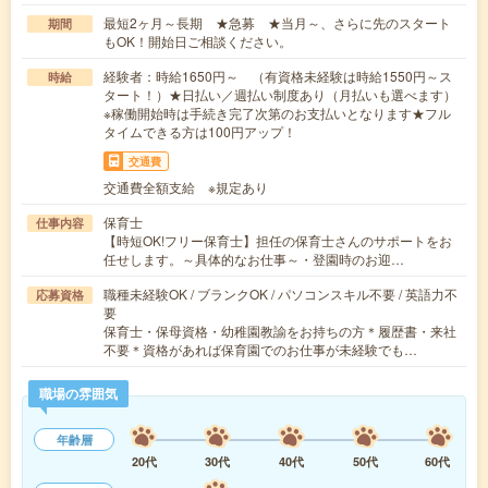
最短2ヶ月～長期 ★急募 ★当月～、さらに先のスタート
期間
もOK！開始日ご相談ください。
経験者：時給1650円～ （有資格未経験は時給1550円～ス
時給
タート！）★日払い／週払い制度あり（月払いも選べます）
※稼働開始時は手続き完了次第のお支払いとなります★フル
タイムできる方は100円アップ！
交通費
交通費全額支給 ※規定あり
保育士
仕事内容
【時短OK!フリー保育士】担任の保育士さんのサポートをお
任せします。～具体的なお仕事～・登園時のお迎…
職種未経験OK / ブランクOK / パソコンスキル不要 / 英語力不
応募資格
要
保育士・保母資格・幼稚園教諭をお持ちの方＊履歴書・来社
不要＊資格があれば保育園でのお仕事が未経験でも…
職場の雰囲気
年齢層
20代
30代
40代
50代
60代