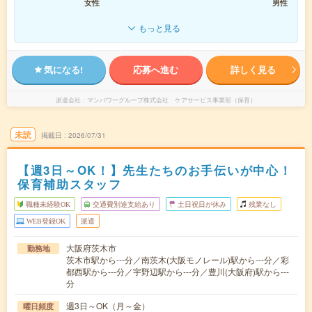
女性
男性
もっと見る
気になる!
応募へ進む
詳しく見る
派遣会社
マンパワーグループ株式会社 ケアサービス事業部（保育）
未読
掲載日
2026/07/31
【週3日～OK！】先生たちのお手伝いが中心！
保育補助スタッフ
職種未経験OK
交通費別途支給あり
土日祝日が休み
残業なし
WEB登録OK
派遣
大阪府茨木市
勤務地
茨木市駅から---分／南茨木(大阪モノレール)駅から---分／彩
都西駅から---分／宇野辺駅から---分／豊川(大阪府)駅から---
分
週3日～OK（月～金）
曜日頻度