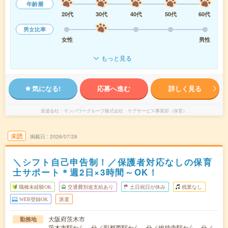
年齢層
20代
30代
40代
50代
60代
男女比率
女性
男性
もっと見る
気になる!
応募へ進む
詳しく見る
派遣会社
マンパワーグループ株式会社 ケアサービス事業部（保育）
未読
掲載日
2026/07/28
＼シフト自己申告制！／保護者対応なしの保育
士サポート＊週2日×3時間～OK！
職種未経験OK
交通費別途支給あり
土日祝日が休み
残業なし
WEB登録OK
派遣
大阪府茨木市
勤務地
茨木市駅から---分／彩都西駅から---分／総持寺駅から---分／