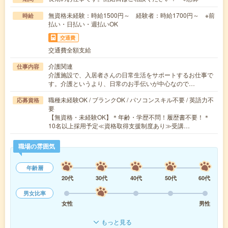
無資格未経験：時給1500円～ 経験者：時給1700円～ ※前
時給
払い・日払い・週払いOK
交通費
交通費全額支給
介護関連
仕事内容
介護施設で、入居者さんの日常生活をサポートするお仕事で
す。介護というより、日常のお手伝いが中心なので…
職種未経験OK / ブランクOK / パソコンスキル不要 / 英語力不
応募資格
要
【無資格・未経験OK】＊年齢・学歴不問！履歴書不要！＊
10名以上採用予定≪資格取得支援制度あり≫受講…
職場の雰囲気
年齢層
20代
30代
40代
50代
60代
男女比率
女性
男性
もっと見る