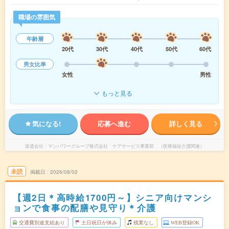
職場の雰囲気
年齢層
20代
30代
40代
50代
60代
男女比率
女性
男性
もっと見る
気になる!
応募へ進む
詳しく見る
派遣会社
マンパワーグループ株式会社 ケアサービス事業部 （医療福祉介護関連）
未読
掲載日
2026/08/02
【週2日＊高時給1700円～】シニア向けマンシ
ョンで食事の配膳や見守り＊介護
交通費別途支給あり
土日祝日が休み
残業なし
WEB登録OK