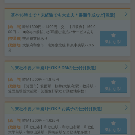
基本16時まで＊未経験でも大丈夫＊書類作成など[派遣]
給 与
時給1300円～1400円＋交 【月収例】169,0
00円～ ■給与の前払いが可能な速払いサービスあり
交通費
交通費支給あり
気になる!
勤務地
大阪府和泉市 南海泉北線 和泉中央駅バス5
分
＼来社不要／単発1日OK＊DMの仕分け[派遣]
給 与
時給1,500円～1,875円
勤務地
【箕面市】箕面駅・桜井(大阪府)駅・牧落駅・
気になる!
箕面船場阪大前駅・箕面萱野駅など勤務地多数！
＼来社不要／単発1日OK＊お菓子の仕分け[派遣]
給 与
時給1,200円～1,625円
勤務地
【和歌山市】和歌山駅・和歌山市駅・和歌山
気になる!
大学前駅・和歌山港駅・岡崎前駅など勤務地多数！