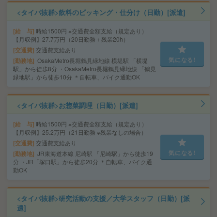
<タイパ抜群>飲料のピッキング・仕分け（日勤）[派遣]
給 与
時給1500円 ※交通費全額支給（規定あり）
【月収例】27.7万円（20日勤務＋残業20h）
交通費
交通費支給あり
気になる!
勤務地
OsakaMetro長堀鶴見緑地線 横堤駅 「横堤
駅」から徒歩8分 ・OsakaMetro長堀鶴見緑地線 「鶴見
緑地駅」から徒歩10分 ＊自転車、バイク通勤OK
<タイパ抜群>お惣菜調理（日勤）[派遣]
給 与
時給1500円 ※交通費全額支給（規定あり）
【月収例】25.2万円（21日勤務 ※残業なしの場合）
交通費
交通費支給あり
気になる!
勤務地
JR東海道本線 尼崎駅 「尼崎駅」から徒歩19
分 ・JR「塚口駅」から徒歩20分 ＊自転車、バイク通
勤OK
<タイパ抜群>研究活動の支援／大学スタッフ（日勤）[派
遣]