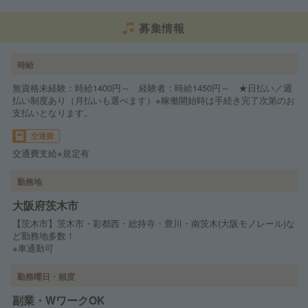
募集情報
時給
無資格未経験：時給1400円～ 経験者：時給1450円～ ★日払い／週
払い制度あり（月払いも選べます）※稼働開始時は手続き完了次第のお
支払いとなります。
交通費
交通費支給※規定有
勤務地
大阪府茨木市
【茨木市】茨木市・彩都西・総持寺・豊川・南茨木(大阪モノレール)な
ど勤務地多数！
※車通勤可
勤務曜日・頻度
副業・WワークOK