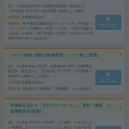
給 与
時給2200円 ※交通費全額支給（規定あり）
【月収例】30.8万円（20日勤務 ※残業なしの場合）
交通費
交通費支給あり
勤務地
神戸電鉄公園都市線 ウッディタウン中央駅 ウ
気になる!
ッディタウン中央駅から民間バス20分 ・JR新三田駅か
ら民間バス20分 ・JR三田駅から民間バス20分 ※バス停
関西学院大学から徒歩2分 ＊、、
<タイパ抜群>病院の設備管理（シフト制）[派遣]
給 与
基本時給1700円・深夜時給2125円 ※交通費全
額支給（規定あり） 【月収例】27.2万円（10日勤務＋
深夜20h ※残業なしの場合）
気になる!
交通費
交通費支給あり
勤務地
京阪本線 天満橋駅 「天満橋駅」から徒歩6分
中国語を活かす「ポロラルフローレン」受付・接客 心
斎橋路面店[派遣]
給 与
時給1500円～1600円 ※ご経験・スキルによ
り考慮致します スマホでかんたんに前払いで給与が受