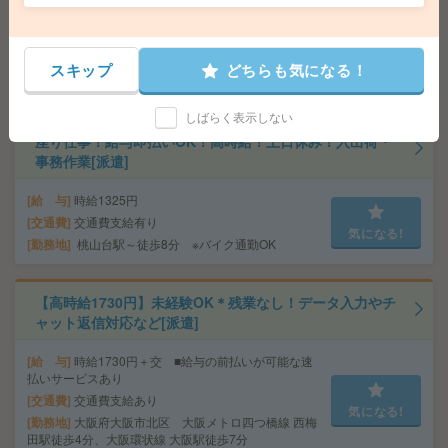
給 与
時給1600円＋交 【月収例】316,000円～ ■
給与の前払いが可能な速払いサービスあり
交通費
交通費支給あり
気になる!
勤務地
大阪府大阪市中央区 大阪メトロ御堂筋線 心
スキップ
どちらも気になる！
斎橋駅徒歩7分、大阪メトロ御堂筋線 本町駅徒歩7分
しばらく表示しない
座り仕事！給与即払いOK！高時給！土日休み！入出荷・
事務作業[派遣]
給 与
時給1325円
交通費
交通費支給有り
気になる!
勤務地
桃山台駅～徒歩8分 ※バイク通勤OK
【高時給1730円】未経験OK＊残業なし！データ入力やチ
ャット返信対応など[派遣]
給 与
時給1730円＋交 ■給与の前払いが可能な速
払いサービスあり
交通費
交通費支給あり
気になる!
勤務地
大阪府大阪市北区 大阪メトロ四つ橋線 西梅
田駅徒歩4分、大阪環状線 大阪駅徒歩7分