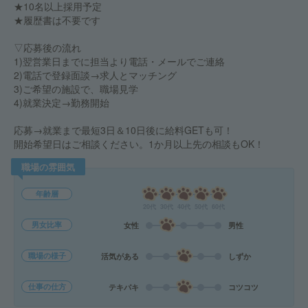
★10名以上採用予定
★履歴書は不要です
▽応募後の流れ
1)翌営業日までに担当より電話・メールでご連絡
2)電話で登録面談→求人とマッチング
3)ご希望の施設で、職場見学
4)就業決定→勤務開始
応募→就業まで最短3日＆10日後に給料GETも可！
開始希望日はご相談ください。1か月以上先の相談もOK！
職場の雰囲気
年齢層
20代
30代
40代
50代
60代
男女比率
女性
男性
職場の様子
活気がある
しずか
仕事の仕方
テキパキ
コツコツ