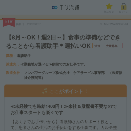
気になる!
ログイン
NEW
掲載日
2026/08/07
No.MNPWW829666-04
【8月～OK！週2日～】食事の準備などでき
ることから看護助手＊週払いOK
派遣
大量募集！
職種
看護助手
派遣先
≪勤務地が選べる≫病院でのお仕事です。
派遣会社
マンパワーグループ株式会社 ケアサービス事業部 （医療福
祉介護関連）
ここがポイント！
≪未経験でも時給1400円！≫来社＆履歴書不要なので
お仕事スタートも楽々です
【あくまでお手伝いから】看護師さんのサポート役とし
て、患者さんの生活のお手伝いをする仕事です。カルテ整