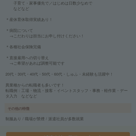
子育て・家事優先で／はじめは日数少なめで
などなど
＊産休育休取得実績あり！
＊病院について
→こだわりは担当にお申し付けください！
＊各種社会保険完備
＊直接雇用への切り替え
→ご希望があれば調整可能です
20代・30代・40代・50代・60代・しゅふ・未経験も活躍中！
異業種からの転職者も多いです！
転職例：工場・物流・接客・イベントスタッフ・事務・軽作業・デー
タ入力 などなど
その他の特徴
制服あり / 職場が禁煙 / 派遣社員が多数就業