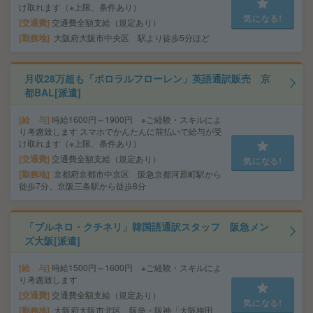
け取れます（※上限、条件あり）
気になる!
交通費
交通費全額支給（規定あり）
勤務地
大阪府大阪市中央区 駅より徒歩5分ほど
月収28万超も「ポロラルフローレン」英語通訳販売 京
都BAL[派遣]
給 与
時給1600円～1900円 ※ご経験・スキルによ
り考慮致します スマホでかんたんに前払いで給与が受
け取れます（※上限、条件あり）
交通費
交通費全額支給（規定あり）
気になる!
勤務地
京都府京都市中京区 阪急京都河原町駅から
徒歩7分、京阪三条駅から徒歩8分
「ブルネロ・クチネリ」韓国語通訳スタッフ 阪急メン
ズ大阪[派遣]
給 与
時給1500円～1600円 ※ご経験・スキルによ
り考慮致します
交通費
交通費全額支給（規定あり）
気になる!
勤務地
大阪府大阪市北区 阪急・阪神「大阪梅田