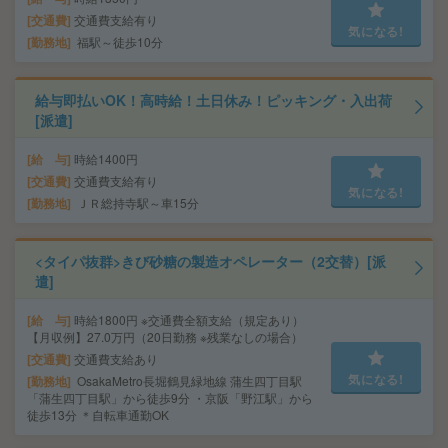
交通費
交通費支給有り
気になる!
勤務地
福駅～徒歩10分
給与即払いOK！高時給！土日休み！ピッキング・入出荷
[派遣]
給 与
時給1400円
交通費
交通費支給有り
気になる!
勤務地
ＪＲ総持寺駅～車15分
<タイパ抜群>きび砂糖の製造オペレーター（2交替）[派
遣]
給 与
時給1800円 ※交通費全額支給（規定あり）
【月収例】27.0万円（20日勤務 ※残業なしの場合）
交通費
交通費支給あり
気になる!
勤務地
OsakaMetro長堀鶴見緑地線 蒲生四丁目駅
「蒲生四丁目駅」から徒歩9分 ・京阪「野江駅」から
徒歩13分 ＊自転車通勤OK