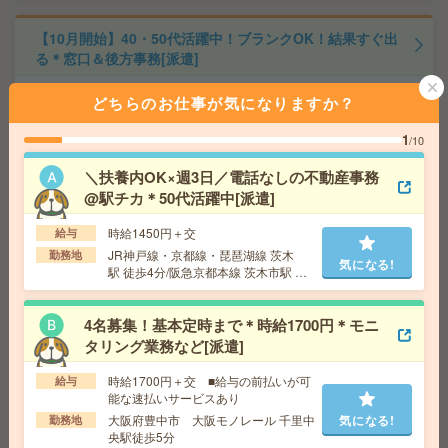
【10月開始】40・50代活躍中！ブランクOK！結果すぐ出
る＊窓口＆後方事務[派遣]
給 与
時給1600円 月収例 240,000円
どちらのお仕事が気になりますか？
交通費
全額支給
気になる!
1
/10
勤務地
高槻市駅徒歩2分 ※自転車通勤もOK！事前に
ご相談ください！
＼扶養内OK×週3日／電話なしの不動産事務
@駅チカ＊50代活躍中[派遣]
【16時までの時短！】未経験OK！伝票入力などカンタン
時給1450円＋交
給与
事務！貝塚[派遣]
JR神戸線・京都線・琵琶湖線 茨木
勤務地
気になる!
駅 徒歩4分/阪急京都本線 茨木市駅 バ
給 与
時給1400円 月収例 168,000円
ス8分＋徒歩2分
交通費
全額支給
気になる!
勤務地
泉佐野駅車15分、熊取駅車14分 ※車通勤O
4名募集！基本定時まで＊時給1700円＊モニ
K！駐車場代も無料！
タリング業務など[派遣]
時給1700円＋交 ■給与の前払いが可
給与
＼8名募集／未経験OK！大手企業＊健康診断結果データ
能な速払いサービスあり
チェック等[派遣]
大阪府豊中市 大阪モノレール 千里中
気になる!
勤務地
央駅徒歩5分