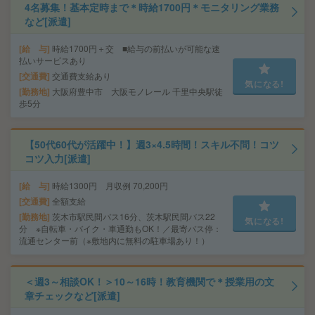
4名募集！基本定時まで＊時給1700円＊モニタリング業務
など[派遣]
給 与
時給1700円＋交 ■給与の前払いが可能な速
払いサービスあり
交通費
交通費支給あり
気になる!
勤務地
大阪府豊中市 大阪モノレール 千里中央駅徒
歩5分
【50代60代が活躍中！】週3×4.5時間！スキル不問！コツ
コツ入力[派遣]
給 与
時給1300円 月収例 70,200円
交通費
全額支給
勤務地
茨木市駅民間バス16分、茨木駅民間バス22
気になる!
分 ※自転車・バイク・車通勤もOK！／最寄バス停：
流通センター前（※敷地内に無料の駐車場あり！）
＜週3～相談OK！＞10～16時！教育機関で＊授業用の文
章チェックなど[派遣]