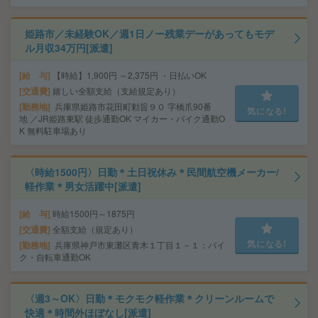
姫路市／未経験OK／週1日ノー残業デーがあってもモデ
ル月収34万円[派遣]
給 与
【時給】1,900円 ～2,375円 ・日払いOK
交通費
嬉しい全額支給（支給規定あり）
勤務地
兵庫県姫路市花田町勅旨９０ 字橋爪90番
気になる!
地 ／JR姫路東駅 徒歩通勤OK マイカー・バイク通勤O
K 無料駐車場あり
〈時給1500円〉日勤＊土日祝休み＊民間航空機メーカー/
軽作業＊男女活躍中[派遣]
給 与
時給1500円～1875円
交通費
全額支給（規定あり）
気になる!
勤務地
兵庫県神戸市東灘区青木１丁目１－１：バイ
ク・自転車通勤OK
〈週3～OK〉日勤＊モクモク軽作業＊クリーンルームで
快適＊時間外ほぼなし[派遣]