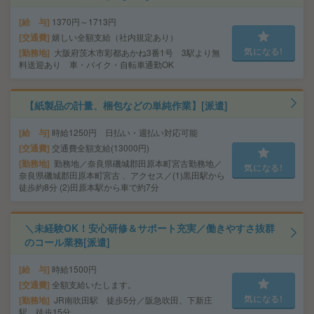
給 与
1370円～1713円
交通費
嬉しい全額支給（社内規定あり）
気になる!
勤務地
大阪府茨木市彩都あかね3番1号 3駅より無
料送迎あり 車・バイク・自転車通勤OK
【紙製品の計量、梱包などの単純作業】[派遣]
給 与
時給1250円 日払い・週払い対応可能
交通費
交通費全額支給(13000円)
勤務地
勤務地／奈良県磯城郡田原本町宮古勤務地／
気になる!
奈良県磯城郡田原本町宮古 、アクセス／(1)黒田駅から
徒歩約8分 (2)田原本駅から車で約7分
＼未経験OK！安心研修＆サポート充実／働きやすさ抜群
のコール業務[派遣]
給 与
時給1500円
交通費
全額支給いたします。
気になる!
勤務地
JR南吹田駅 徒歩5分／阪急吹田、下新庄
駅 徒歩15分