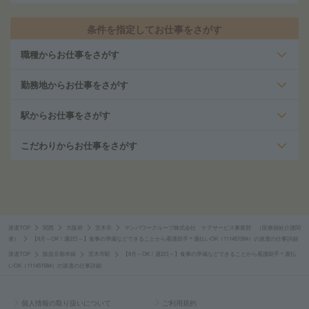
条件を指定してお仕事をさがす
職種からお仕事をさがす
勤務地からお仕事をさがす
駅からお仕事をさがす
こだわりからお仕事をさがす
派遣TOP
関西
大阪府
茨木市
マンパワーグループ株式会社 ケアサービス事業部 （医療福祉介護関
連）
【8月～OK！週2日～】食事の準備などできることから看護助手＊週払いOK（111451584）の派遣の仕事詳細
派遣TOP
阪急京都本線
茨木市駅
【8月～OK！週2日～】食事の準備などできることから看護助手＊週払
いOK（111451584）の派遣の仕事詳細
個人情報の取り扱いについて
ご利用規約