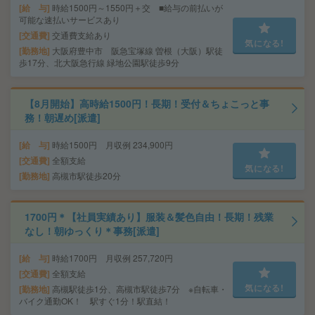
給 与
時給1500円～1550円＋交 ■給与の前払いが
可能な速払いサービスあり
交通費
交通費支給あり
気になる!
勤務地
大阪府豊中市 阪急宝塚線 曽根（大阪）駅徒
歩17分、北大阪急行線 緑地公園駅徒歩9分
【8月開始】高時給1500円！長期！受付＆ちょこっと事
務！朝遅め[派遣]
給 与
時給1500円 月収例 234,900円
交通費
全額支給
気になる!
勤務地
高槻市駅徒歩20分
1700円＊【社員実績あり】服装＆髪色自由！長期！残業
なし！朝ゆっくり＊事務[派遣]
給 与
時給1700円 月収例 257,720円
交通費
全額支給
気になる!
勤務地
高槻駅徒歩1分、高槻市駅徒歩7分 ※自転車・
バイク通勤OK！ 駅すぐ1分！駅直結！