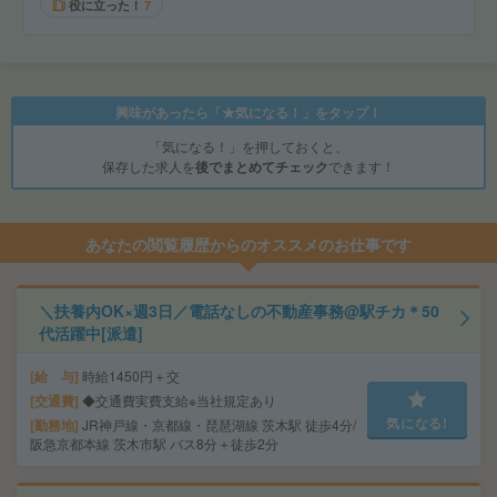
役に立った！
7
興味があったら「★気になる！」をタップ！
「気になる！」を押しておくと、
保存した求人を
後でまとめてチェック
できます！
あなたの閲覧履歴からのオススメのお仕事です
＼扶養内OK×週3日／電話なしの不動産事務@駅チカ＊50
代活躍中[派遣]
給 与
時給1450円＋交
交通費
◆交通費実費支給※当社規定あり
気になる!
勤務地
JR神戸線・京都線・琵琶湖線 茨木駅 徒歩4分/
阪急京都本線 茨木市駅 バス8分＋徒歩2分