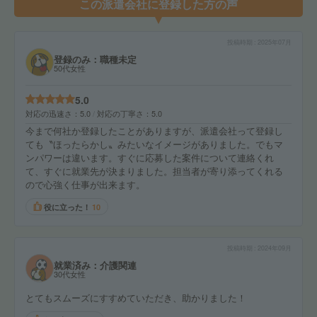
この派遣会社に登録した方の声
投稿時期
2025年07月
登録のみ：職種未定
50代女性
5.0
対応の迅速さ
5.0
対応の丁寧さ
5.0
今まで何社か登録したことがありますが、派遣会社って登録し
ても〝ほったらかし〟みたいなイメージがありました。でもマ
ンパワーは違います。すぐに応募した案件について連絡くれ
て、すぐに就業先が決まりました。担当者が寄り添ってくれる
ので心強く仕事が出来ます。
役に立った！
10
投稿時期
2024年09月
就業済み：介護関連
30代女性
とてもスムーズにすすめていただき、助かりました！