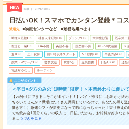
NEW
掲載日
2026/08/09
日払いOK！スマホでカンタン登録＊コ
■物流センターなど ■勤務地選べます
派遣先
職種未経験OK
社会人未経験OK
ブランクOK
大学生歓迎
既卒第二
友達と一緒OK
OA不要
英語不要
履歴書不要
40～50代活躍
6
週1OK
土日祝休
朝10時以降スタート
5ｈ以内OK
午後のみOK
副業・WワークOK
交費支給
駅歩5分
服装自由
日払いOK
週払
電話対応なし
ルーティン
ここがポイント！
＜平日×夕方のみの“短時間”限定！＞本業終わりに働い
【○○帰りにできる…そこがポイント！】バイト帰りに…お出かけ終わ
ちゃいませんか？職場はたくさん用意しているので、あなたの帰り道
働き方！】急遽シフトが変更になって暇になっちゃった！乗り換えの
でも飲み会1回分くらいの収入に！日払いだから、お給料が好きなと
ま…
つづきを見る