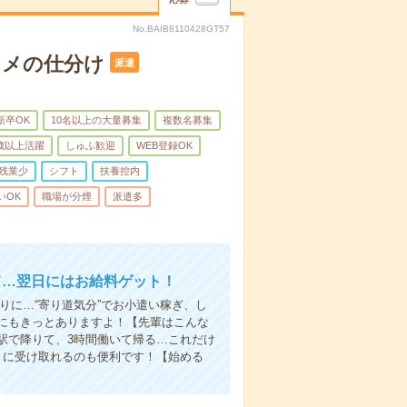
No.BAIB8110428GT57
スメの仕分け
派遣
新卒OK
10名以上の大量募集
複数名募集
0歳以上活躍
しゅふ歓迎
WEB登録OK
残業少
シフト
扶養控内
いOK
職場が分煙
派遣多
て…翌日にはお給料ゲット！
りに…“寄り道気分”でお小遣い稼ぎ、し
にもきっとありますよ！【先輩はこんな
駅で降りて、3時間働いて帰る…これだけ
きに受け取れるのも便利です！【始める