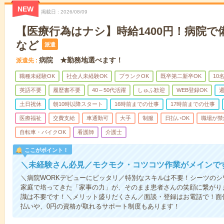
NEW
掲載日
2026/08/09
【医療行為はナシ】時給1400円！病院
など
派遣
病院 ★勤務地選べます！
派遣先
職種未経験OK
社会人未経験OK
ブランクOK
既卒第二新卒OK
10
英語不要
履歴書不要
40～50代活躍
しゅふ歓迎
WEB登録OK
週
土日祝休
朝10時以降スタート
16時前までの仕事
17時前までの仕事
医療福祉
交費支給
車通勤可
大手
制服
日払いOK
職場が禁
自転車・バイクOK
看護師
介護士
ここがポイント！
＼未経験さん必見／モクモク・コツコツ作業がメインで
＼病院WORKデビューにピッタリ／特別なスキルは不要！シーツの
家庭で培ってきた「家事の力」が、そのまま患者さんの笑顔に繋がり
識は不要です！＼メリット盛りだくさん／面談・登録はお電話で！面
払いや、0円の資格が取れるサポート制度もあります！