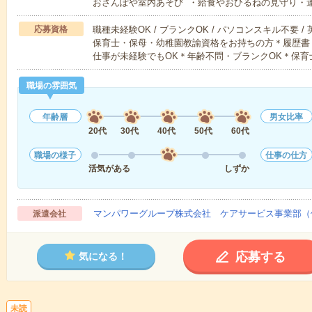
おさんぽや室内あそび ・給食やおひるねの見守り・
応募資格
職種未経験OK / ブランクOK / パソコンスキル不要 /
保育士・保母・幼稚園教諭資格をお持ちの方＊履歴書
仕事が未経験でもOK＊年齢不問・ブランクOK＊保育
職場の雰囲気
年齢層
男女比率
20代
30代
40代
50代
60代
職場の様子
仕事の仕方
活気がある
しずか
マンパワーグループ株式会社 ケアサービス事業部（
派遣会社
応募する
気になる！
未読