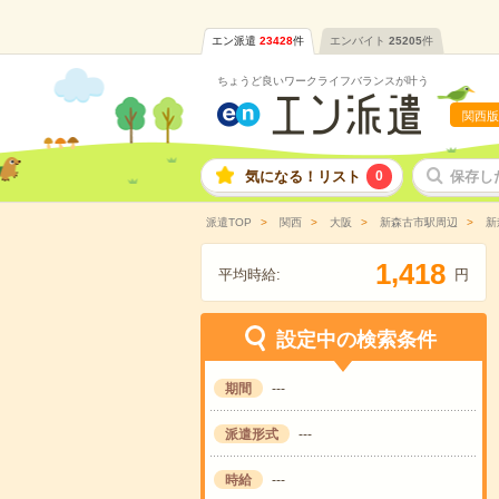
エン派遣
23428
件
エンバイト
25205
件
ちょうど良いワークライフバランスが叶う
関西版
気になる！リスト
0
保存し
派遣TOP
関西
大阪
新森古市駅周辺
新
,
1
4
1
8
平均時給:
円
設定中の検索条件
期間
---
派遣形式
---
時給
---