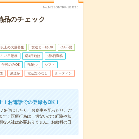
No.NISSONTRK-1BJ216
で備品のチェック
名以上の大量募集
友達と一緒OK
OA不要
2～3日勤務
週4日勤務
週5日勤務
午後のみOK
残業少
シフト
煙
派遣多
電話対応なし
ルーティン
す！お電話での登録もOK！
シワを伸ばしたり、お食事を配ったり。ご
ます！医療行為は一切ないので経験や知
倒な来社は必要ありません。お給料の日