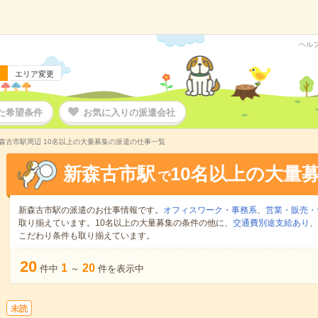
ヘル
エリア変更
た希望条件
お気に入りの派遣会社
森古市駅周辺 10名以上の大量募集の派遣の仕事一覧
新森古市駅
10名以上の大量
で
新森古市駅の派遣のお仕事情報です。
オフィスワーク・事務系
、
営業・販売・
取り揃えています。10名以上の大量募集の条件の他に、
交通費別途支給あり
、
こだわり条件も取り揃えています。
20
1
20
件中
～
件を表示中
未読