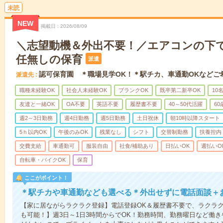
未読
NEW
掲載日
2026/08/09
＼志望動機＆外出不要！／エアコンの下
任無しの保育
派遣
認可保育園 ＊職場見学OK！＊駅チカ、車通勤OKなどご
派遣先
職種未経験OK
社会人未経験OK
ブランクOK
既卒第二新卒OK
10
友達と一緒OK
OA不要
英語不要
履歴書不要
40～50代活躍
6
週2～3日勤務
週4日勤務
週5日勤務
土日祝休
朝10時以降スタート
5ｈ以内OK
午後のみOK
残業なし
シフト
交替制勤務
扶養控内
交費支給
車通勤可
服装自由
社食/補助あり
日払いOK
週払いO
自転車・バイクOK
保育
ここがポイント！
＊駅チカや車通勤なども選べる＊外出せずに電話面談＋
【家に居ながらラクラク登録】電話登録OK＆履歴書不要で、ラクラ
も可能！】週3日～1日3時間からでOK！勤務時間、勤務曜日など働