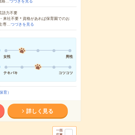
連絡…
つづきを見る
 英語力不要
・来社不要＊資格があれば保育園でのお
士専…
つづきを見る
女性
男性
テキパキ
コツコツ
保育）
詳しく見る
一括
応募