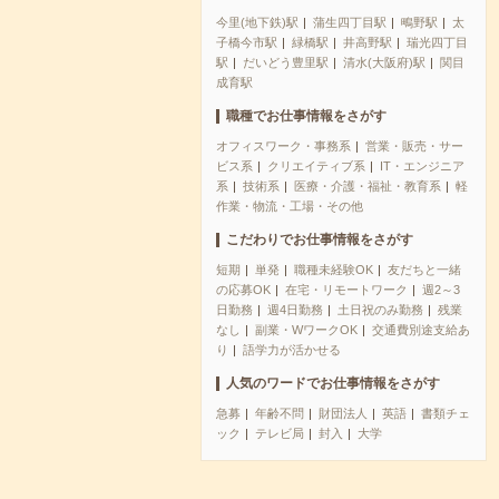
今里(地下鉄)駅
蒲生四丁目駅
鴫野駅
太
子橋今市駅
緑橋駅
井高野駅
瑞光四丁目
駅
だいどう豊里駅
清水(大阪府)駅
関目
成育駅
職種でお仕事情報をさがす
オフィスワーク・事務系
営業・販売・サー
ビス系
クリエイティブ系
IT・エンジニア
系
技術系
医療・介護・福祉・教育系
軽
作業・物流・工場・その他
こだわりでお仕事情報をさがす
短期
単発
職種未経験OK
友だちと一緒
の応募OK
在宅・リモートワーク
週2～3
日勤務
週4日勤務
土日祝のみ勤務
残業
なし
副業・WワークOK
交通費別途支給あ
り
語学力が活かせる
人気のワードでお仕事情報をさがす
急募
年齢不問
財団法人
英語
書類チェ
ック
テレビ局
封入
大学