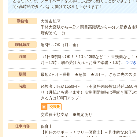
どもないので、プライベートを大事にしながら働くことができます！
間×高時給でタイパよく働けてQOLも上がります！
勤務地
大阪市旭区
千林大宮駅から---分／関目高殿駅から---分／新森古市駅
府)駅から---分
曜日頻度
週3日～OK（月～金）
時間
〈1日3時間～OK！＊10～13時など！〉※残業なし！
時～12時：朝の受け入れ～お昼の準備・10時…
つづき
期間
最短2ヶ月～長期 ★急募 ★8月～、さらに先のスタ
時給
経験者：時給1650円～ （有資格未経験は時給155
り（月払いも選べます）※稼働開始時は手続き完了次
きる方は100円アップ！
交通費
交通費全額支給 ※規定あり
仕事内容
保育士
【担任のサポート＊フリー保育士】～具体的なお仕事