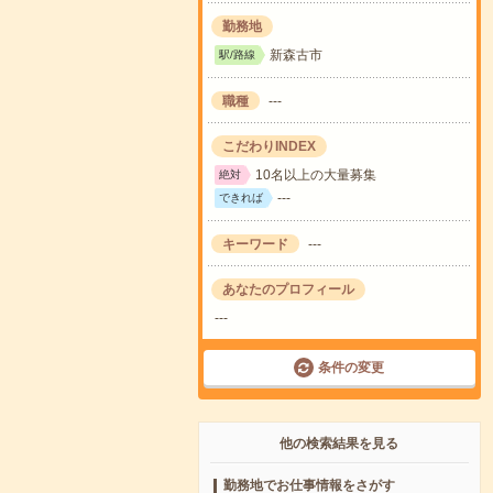
勤務地
新森古市
駅/路線
職種
---
こだわりINDEX
10名以上の大量募集
絶対
---
できれば
キーワード
---
あなたのプロフィール
---
条件の変更
他の検索結果を見る
勤務地でお仕事情報をさがす