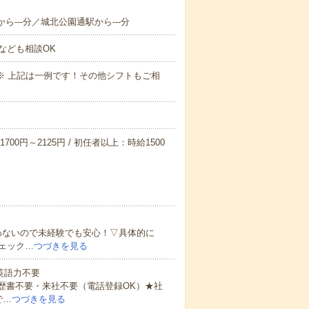
ら---分／城北公園通駅から---分
なども相談OK
～09:00※ 上記は一例です！その他シフトもご相
700円～2125円 / 初任者以上：時給1500
わないので未経験でも安心！▽具体的に
ェック…
つづきを見る
 英語力不要
歴書不要・来社不要（電話登録OK）★社
で…
つづきを見る