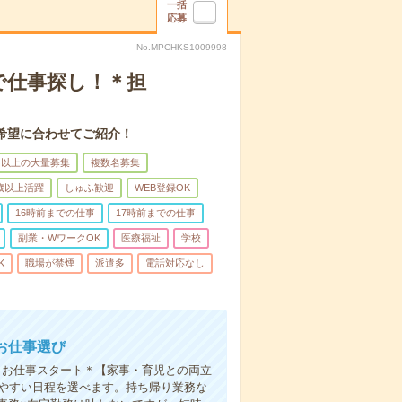
一括
応募
No.MPCHKS1009998
で仕事探し！＊担
希望に合わせてご紹介！
名以上の大量募集
複数名募集
0歳以上活躍
しゅふ歓迎
WEB登録OK
16時前までの仕事
17時前までの仕事
副業・WワークOK
医療福祉
学校
K
職場が禁煙
派遣多
電話対応なし
お仕事選び
クお仕事スタート＊【家事・育児との両立
きやすい日程を選べます。持ち帰り業務な