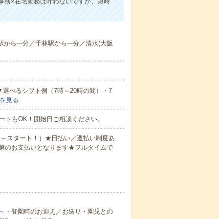
事務×在宅勤務は叶わないですが、短時
から---分／千林駅から---分／清水(大阪
▼選べるシフト例（7時～20時の間）・7
を見る
ートもOK！開始日ご相談ください。
0円～スタート！）★日払い／週払い制度あ
第のお支払いとなります★フルタイムで
～・登園時のお迎え／お送り・園児との