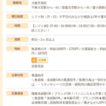
勤務地
大阪市旭区
千林大宮駅から---分／新森古市駅から---分／森小路駅か
曜日頻度
シフト制（月～日）※平日のみなどの相談もOK※週3
時間
【シフト例】07:00～16:0009:00～18:0017:00
談ください！
期間
即日～2ヶ月以上
時給
無資格の方：時給1400円～1750円 / 介護福祉士：時給1
円～1875円
交通費
全額支給
仕事内容
看護助手
＼無資格・未経験OKの看護助手／医療行為は一切行
は…・リネンやシーツの交換・病院内の備品管理やチ
応募資格
職種未経験OK / ブランクOK / パソコンスキル不要 /
＼無資格＊未経験OK／★年齢不問・ブランクOK★履
会保険完備＼資格取得支援制度あり／働きながら0円