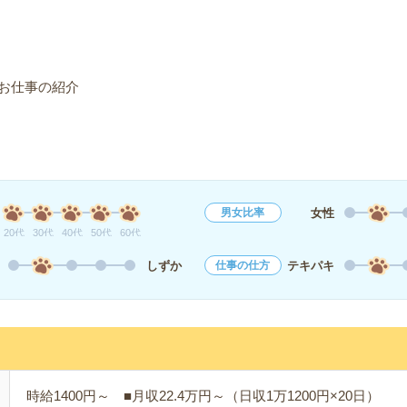
お仕事の紹介
女性
男女比率
20代
30代
40代
50代
60代
しずか
テキパキ
仕事の仕方
時給1400円～ ■月収22.4万円～（日収1万1200円×20日）