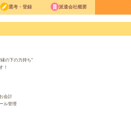
選考・登録
派遣会社概要
縁の下の力持ち”
す！
お会計
ール管理