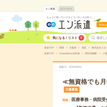
エン派遣
エンバイト
ちょうど良いワークライフバランスが叶う
関東版
気になる！リスト
0
保存し
派遣TOP
関西
大阪府
旭区
株式会社スタ
派遣TOP
OsakaMetro谷町線
関目高殿駅
≪無
掲載日
2026
/
08
/
03
≪無資格でも月
大量募集
医療事務・病院受
職種