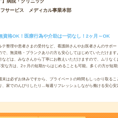
す】病院・クリニック
ッフサービス メディカル事業本部
無資格OK！医療行為や介助は一切なし！2ヶ月～OK
ルテ整理や患者さまの受付など、看護師さんやお医者さんのサポー
ので、無資格・ブランクありの方も安心してはじめていただけます
方などは、みなさんから丁寧にお教えいただけますので、ムリなく
と不安な方は、2ヶ月の短期からはじめることも可能。多くの方が短
週末は必ずお休みですから、プライベートの時間もしっかり取るこ
り、家でのんびりしたり…毎週リフレッシュしながら働ける安心安