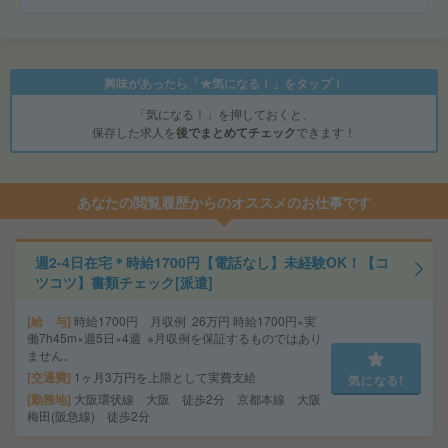
興味があったら「★気になる！」をタップ！
「気になる！」を押しておくと、
保存した求人を
後でまとめてチェック
できます！
あなたの閲覧履歴からのオススメのお仕事です
週2-4日在宅＊時給1700円【電話なし】未経験OK！【コ
ツコツ】書類チェック[派遣]
給 与
時給1700円 月収例 26万円 時給1700円×実
働7h45m×週5日×4週 ※月収例を保証するものではあり
ません。
交通費
1ヶ月3万円を上限として実費支給
気になる!
勤務地
大阪環状線 大阪 徒歩2分 京都本線 大阪
梅田(阪急線) 徒歩2分