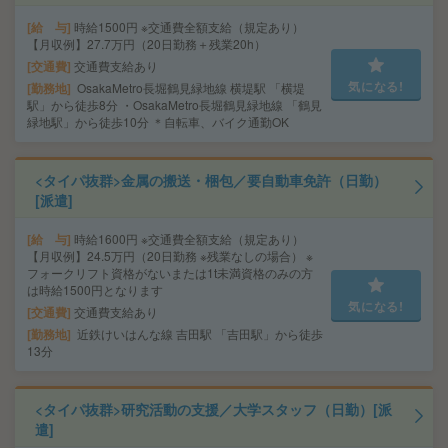
給 与
時給1500円 ※交通費全額支給（規定あり）
【月収例】27.7万円（20日勤務＋残業20h）
交通費
交通費支給あり
気になる!
勤務地
OsakaMetro長堀鶴見緑地線 横堤駅 「横堤
駅」から徒歩8分 ・OsakaMetro長堀鶴見緑地線 「鶴見
緑地駅」から徒歩10分 ＊自転車、バイク通勤OK
<タイパ抜群>金属の搬送・梱包／要自動車免許（日勤）
[派遣]
給 与
時給1600円 ※交通費全額支給（規定あり）
【月収例】24.5万円（20日勤務 ※残業なしの場合） ※
フォークリフト資格がないまたは1t未満資格のみの方
は時給1500円となります
気になる!
交通費
交通費支給あり
勤務地
近鉄けいはんな線 吉田駅 「吉田駅」から徒歩
13分
<タイパ抜群>研究活動の支援／大学スタッフ（日勤）[派
遣]