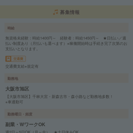
募集情報
時給
無資格未経験：時給1400円～ 経験者：時給1450円～ ★日払い／週
払い制度あり（月払いも選べます）※稼働開始時は手続き完了次第のお
支払いとなります。
交通費
交通費支給※規定有
勤務地
大阪市旭区
【大阪市旭区】千林大宮・新森古市・森小路など勤務地多数！
※車通勤可
勤務曜日・頻度
副業・WワークOK
週2日～5日OK（月～金） ★土日休みOK