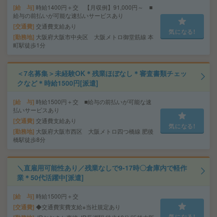
給 与
時給1400円＋交 【月収例】91,000円～ ■
給与の前払いが可能な速払いサービスあり
交通費
交通費支給あり
気になる!
勤務地
大阪府大阪市中央区 大阪メトロ御堂筋線 本
町駅徒歩1分
＜7名募集＞未経験OK＊残業ほぼなし＊審査書類チェッ
クなど＊時給1500円[派遣]
給 与
時給1500円＋交 ■給与の前払いが可能な速
払いサービスあり
交通費
交通費支給あり
気になる!
勤務地
大阪府大阪市西区 大阪メトロ四つ橋線 肥後
橋駅徒歩8分
＼直雇用可能性あり／残業なしで9-17時〇倉庫内で軽作
業＊50代活躍中[派遣]
給 与
時給1500円＋交
交通費
◆交通費実費支給※当社規定あり
気になる!