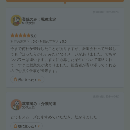
投稿時期
2025年07月
登録のみ：職種未定
50代女性
5.0
対応の迅速さ
5.0
対応の丁寧さ
5.0
今まで何社か登録したことがありますが、派遣会社って登録し
ても〝ほったらかし〟みたいなイメージがありました。でもマ
ンパワーは違います。すぐに応募した案件について連絡くれ
て、すぐに就業先が決まりました。担当者が寄り添ってくれる
ので心強く仕事が出来ます。
役に立った！
10
投稿時期
2024年09月
就業済み：介護関連
30代女性
とてもスムーズにすすめていただき、助かりました！
役に立った！
7