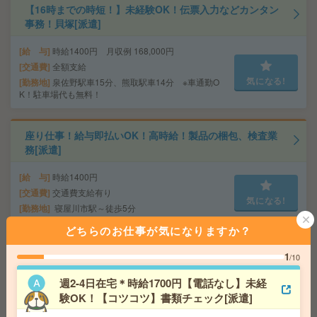
【16時までの時短！】未経験OK！伝票入力などカンタン
事務！貝塚[派遣]
給 与
時給1400円 月収例 168,000円
交通費
全額支給
気になる!
勤務地
泉佐野駅車15分、熊取駅車14分 ※車通勤O
K！駐車場代も無料！
座り仕事！給与即払いOK！高時給！製品の梱包、検査業
務[派遣]
給 与
時給1400円
交通費
交通費支給有り
気になる!
勤務地
寝屋川市駅～徒歩5分
どちらのお仕事が気になりますか？
＜日数・時間相談ください！＞出戸駅すぐ！お休みもと
1
/10
りやすい＊注文の発注入力メイン[派遣]
週2-4日在宅＊時給1700円【電話なし】未経
給 与
時給1640円 月収例 262,400円
験OK！【コツコツ】書類チェック[派遣]
交通費
全額支給
気になる!