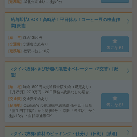
勤務地
城北公園通駅～徒歩9分
給与即払いOK！高時給！平日休み！コーヒー豆の検査作
業[派遣]
給 与
時給1350円
交通費
交通費支給有り
気になる!
勤務地
福駅～徒歩10分
<タイパ抜群>きび砂糖の製造オペレーター（2交替）[派
遣]
給 与
時給1800円 ※交通費全額支給（規定あり）
【月収例】27.0万円（20日勤務 ※残業なしの場合）
交通費
交通費支給あり
気になる!
勤務地
OsakaMetro長堀鶴見緑地線 蒲生四丁目駅
「蒲生四丁目駅」から徒歩9分 ・京阪「野江駅」から
徒歩13分 ＊自転車通勤OK
<タイパ抜群>飲料のピッキング・仕分け（日勤）[派遣]