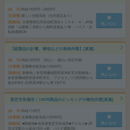
給 与
時給1600円～2000円
交通費
嬉しい全額支給（社内規定あり）
勤務地
兵庫県明石市魚住町清水１１０６－４：JR魚
気になる!
住駅・山陽東二見駅から無料送迎あり/車・バイク・自
転車通勤OK
【紙製品の計量、梱包などの単純作業】[派遣]
給 与
時給1250円 日払い・週払い対応可能
交通費
交通費全額支給(13000円)
勤務地
勤務地／奈良県磯城郡田原本町宮古勤務地／
気になる!
奈良県磯城郡田原本町宮古 、アクセス／(1)黒田駅から
徒歩約8分 (2)田原本駅から車で約7分
香芝市良福寺｜100均商品のピッキングや梱包作業[派遣]
給 与
時給1150円
交通費
交通費全額支給(13000円)
気になる!
勤務地
■勤務地■ 奈良県香芝市良福寺■アクセス■ JR
五位堂駅から徒歩15分 ※車、バイク通勤OK