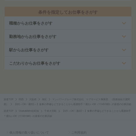
条件を指定してお仕事をさがす
職種からお仕事をさがす
勤務地からお仕事をさがす
駅からお仕事をさがす
こだわりからお仕事をさがす
派遣TOP
関西
大阪府
旭区
マンパワーグループ株式会社 ケアサービス事業部 （医療福祉介護関
連）
【8月～OK！週2日～】食事の準備などできることから看護助手＊週払いOK（111451583）の派遣の仕事詳細
派遣TOP
OsakaMetro谷町線
千林大宮駅
【8月～OK！週2日～】食事の準備などできることから看護助手
＊週払いOK（111451583）の派遣の仕事詳細
個人情報の取り扱いについて
ご利用規約