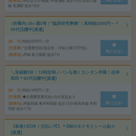
勤務地
JRおおさか東線 JR長瀬駅 徒歩10分/近鉄大阪
線 長瀬駅 徒歩16分
<扶養内>3h×週3等！*臨床研究事務*！高時給2200円～＊
50代活躍中[派遣]
給 与
時給2200円＋交
交通費
*交通費支給(規定有・月額上限3万円迄)
気になる!
勤務地
JR線 新大阪駅 徒歩7分
＼未経験OK！15時定時／パンを焼くカンタン作業！@岸
和田＊50代活躍中[派遣]
給 与
時給1450円＋交
交通費
◆交通費実費支給※当社規定あり
気になる!
勤務地
JR阪和線 東岸和田駅 徒歩12分/南海本線 岸和
田駅 徒歩17分
《単発1日OK！日払い可》＊DMのモクモクシール貼り
[派遣]