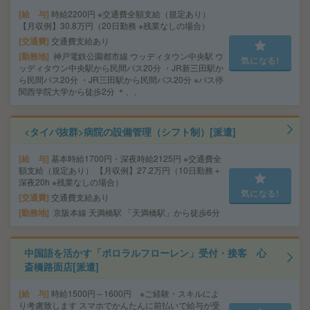
給 与
時給2200円 ※交通費全額支給（規定あり）
【月収例】30.8万円（20日勤務 ※残業なしの場合）
交通費
交通費支給あり
勤務地
神戸電鉄公園都市線 ウッディタウン中央駅 ウ
気になる!
ッディタウン中央駅から民間バス20分 ・JR新三田駅か
ら民間バス20分 ・JR三田駅から民間バス20分 ※バス停
関西学院大学から徒歩2分 ＊、、
<タイパ抜群>病院の設備管理（シフト制）[派遣]
給 与
基本時給1700円・深夜時給2125円 ※交通費全
額支給（規定あり） 【月収例】27.2万円（10日勤務＋
深夜20h ※残業なしの場合）
気になる!
交通費
交通費支給あり
勤務地
京阪本線 天満橋駅 「天満橋駅」から徒歩6分
中国語を活かす「ポロラルフローレン」受付・接客 心
斎橋路面店[派遣]
給 与
時給1500円～1600円 ※ご経験・スキルによ
り考慮致します スマホでかんたんに前払いで給与が受