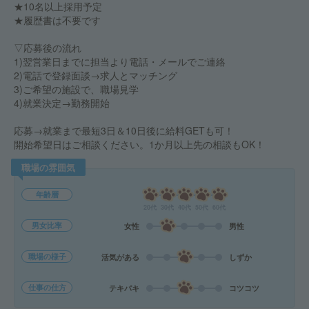
★10名以上採用予定
★履歴書は不要です
▽応募後の流れ
1)翌営業日までに担当より電話・メールでご連絡
2)電話で登録面談→求人とマッチング
3)ご希望の施設で、職場見学
4)就業決定→勤務開始
応募→就業まで最短3日＆10日後に給料GETも可！
開始希望日はご相談ください。1か月以上先の相談もOK！
職場の雰囲気
年齢層
20代
30代
40代
50代
60代
男女比率
女性
男性
職場の様子
活気がある
しずか
仕事の仕方
テキパキ
コツコツ