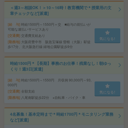
＜週3～相談OK！＞10～16時！教育機関で＊授業用の文
章チェックなど[派遣]
給 与
時給1500円～1550円＋交 ■給与の前払いが
可能な速払いサービスあり
交通費
交通費支給あり
気になる!
勤務地
大阪府豊中市 阪急宝塚線 曽根（大阪）駅徒
歩17分、北大阪急行線 緑地公園駅徒歩9分
時給1500円＊【長期】事務のお仕事！残業なし！朝ゆっ
くり！週3日[派遣]
給 与
時給1500円～1550円 月収例 90,000円～93,
000円
交通費
全額支給
気になる!
勤務地
八尾南駅徒歩22分 ※自転車・バイク・車
4名募集！基本定時まで＊時給1700円＊モニタリング業務
など[派遣]