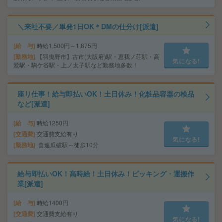
＼来社不要／単発1日OK＊DMの仕分け[派遣]
給 与
時給1,500円～1,875円
勤務地
【羽曳野市】古市(大阪府)駅・恵我ノ荘駅・高
気になる!
鷲駅・駒ケ谷駅・上ノ太子駅など勤務地多数！
座り仕事！給与即払いOK！土日休み！化粧品容器の検品
など[派遣]
給 与
時給1250円
交通費
交通費支給有り
気になる!
勤務地
喜連瓜破駅～徒歩10分
給与即払いOK！高時給！土日休み！ピッキング・運搬作
業[派遣]
給 与
時給1400円
交通費
交通費支給有り
気になる!