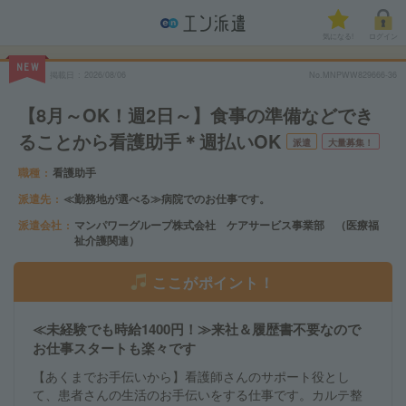
気になる!
ログイン
NEW
掲載日
2026/08/06
No.MNPWW829666-36
【8月～OK！週2日～】食事の準備などでき
ることから看護助手＊週払いOK
派遣
大量募集！
職種
看護助手
派遣先
≪勤務地が選べる≫病院でのお仕事です。
派遣会社
マンパワーグループ株式会社 ケアサービス事業部 （医療福
祉介護関連）
ここがポイント！
≪未経験でも時給1400円！≫来社＆履歴書不要なので
お仕事スタートも楽々です
【あくまでお手伝いから】看護師さんのサポート役とし
て、患者さんの生活のお手伝いをする仕事です。カルテ整