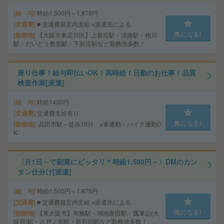
給 与
時給1,500円～1,875円
交通費
■ 交通費規定内支給 ※派遣先による
気になる!
勤務地
【大阪市東淀川区】上新庄駅・淡路駅・相川
駅・だいどう豊里駅・下新庄駅など勤務地多数！
座り仕事！給与即払いOK！高時給！日勤のお仕事！品質
検査作業[派遣]
給 与
時給1430円
交通費
交通費支給有り
気になる!
勤務地
高田市駅～徒歩10分 ※車通勤・バイク通勤O
K
〈月1日～で副業にピッタリ＊時給1,500円～〉DMのカン
タン仕分け[派遣]
給 与
時給1,500円～1,875円
交通費
■ 交通費規定内支給 ※派遣先による
気になる!
勤務地
【東大阪市】布施駅・鴻池新田駅・瓢箪山(大
阪府)駅・八戸ノ里駅・新石切駅など勤務地多数！