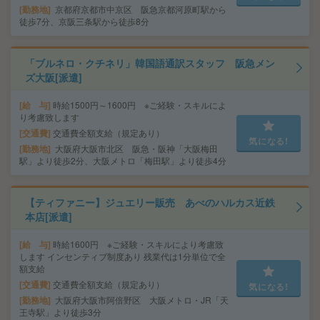
勤務地
京都府京都市中京区 阪急京都河原町駅から
徒歩7分、京阪三条駅から徒歩8分
「ブルネロ・クチネリ」韓国語通訳スタッフ 阪急メン
ズ大阪[派遣]
給 与
時給1500円～1600円 ※ご経験・スキルによ
り考慮致します
交通費
交通費全額支給（規定あり）
気になる!
勤務地
大阪府大阪市北区 阪急・阪神「大阪梅田
駅」より徒歩2分、大阪メトロ「梅田駅」より徒歩4分
【ティファニー】ジュエリー販売 あべのハルカス近鉄
本店[派遣]
給 与
時給1600円 ※ご経験・スキルにより考慮致
します インセンティブ制度あり 残業代は1分単位で全
額支給
交通費
交通費全額支給（規定あり）
気になる!
勤務地
大阪府大阪市阿倍野区 大阪メトロ・JR「天
王寺駅」より徒歩3分