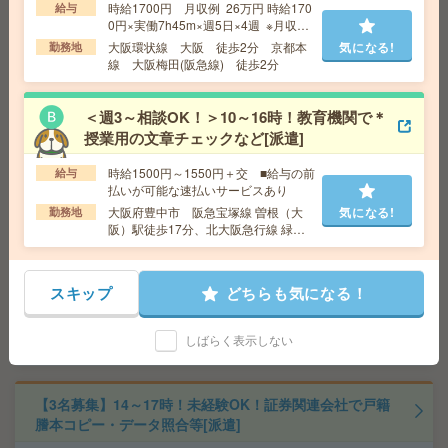
勤務地
出戸駅徒歩1分、加美駅徒歩25分
時給1700円 月収例 26万円 時給170
給与
0円×実働7h45m×週5日×4週 ※月収例
を保証するものではありません。
大阪環状線 大阪 徒歩2分 京都本
気になる!
勤務地
線 大阪梅田(阪急線) 徒歩2分
時給1640円＊【出戸駅すぐ】長期〇サポート業務！残業
なし！土日祝休み[派遣]
＜週3～相談OK！＞10～16時！教育機関で＊
給 与
時給1640円 月収例 262,400円
授業用の文章チェックなど[派遣]
交通費
全額支給
気になる!
勤務地
出戸駅徒歩1分、加美駅徒歩25分
時給1500円～1550円＋交 ■給与の前
給与
払いが可能な速払いサービスあり
大阪府豊中市 阪急宝塚線 曽根（大
気になる!
勤務地
【週2日～＆土日休】料理の手伝いなど少人数の施設で自
阪）駅徒歩17分、北大阪急行線 緑地
立を支援[派遣]
公園駅徒歩9分
給 与
時給1600円～ ■週払いOK
スキップ
どちらも気になる！
交通費
交通費全額支給
気になる!
勤務地
【大阪市城東区】京橋(大阪府)・蒲生四丁目・
しばらく表示しない
鴫野・関目・野江など勤務地多数！
【3名募集】14～17時！未経験OK！証券関連会社で戸籍
謄本コピー・データ照合等[派遣]