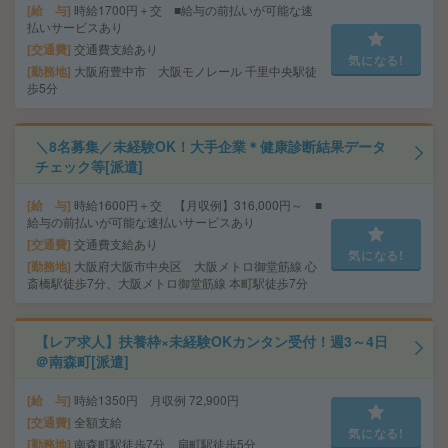
給 与
時給1700円＋交 ■給与の前払いが可能な速
払いサービスあり
交通費
交通費支給あり
気になる!
勤務地
大阪府豊中市 大阪モノレール 千里中央駅徒
歩5分
＼8名募集／未経験OK！大手企業＊健康診断結果データ
チェック等[派遣]
給 与
時給1600円＋交 【月収例】316,000円～ ■
給与の前払いが可能な速払いサービスあり
交通費
交通費支給あり
気になる!
勤務地
大阪府大阪市中央区 大阪メトロ御堂筋線 心
斎橋駅徒歩7分、大阪メトロ御堂筋線 本町駅徒歩7分
【レア求人】扶養枠×未経験OKカンタン受付！週3～4日
＠南森町[派遣]
給 与
時給1350円 月収例 72,900円
交通費
全額支給
気になる!
勤務地
南森町駅徒歩7分、扇町駅徒歩5分