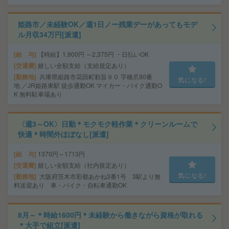
姫路市／未経験OK／週1日ノー残業デーがあってもモデ
ル月収34万円[派遣]
給 与
【時給】1,900円 ～2,375円 ・日払いOK
交通費
嬉しい全額支給（支給規定あり）
勤務地
兵庫県姫路市花田町勅旨９０ 字橋爪90番
気になる!
地 ／JR姫路東駅 徒歩通勤OK マイカー・バイク通勤O
K 無料駐車場あり
〈週3～OK〉日勤＊モクモク軽作業＊クリーンルームで
快適＊時間外ほぼなし[派遣]
給 与
1370円～1713円
交通費
嬉しい全額支給（社内規定あり）
気になる!
勤務地
大阪府茨木市彩都あかね3番1号 3駅より無
料送迎あり 車・バイク・自転車通勤OK
8月～＊時給1600円＊未経験から働きながら資格が取れる
＊大手で組立[派遣]