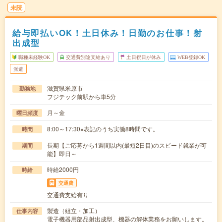
未読
給与即払いOK！土日休み！日勤のお仕事！射
出成型
職種未経験OK
交通費別途支給あり
土日祝日が休み
WEB登録OK
派遣
滋賀県米原市
勤務地
フジテック前駅から車5分
月～金
曜日頻度
8:00～17:30※表記のうち実働8時間です。
時間
長期【ご応募から1週間以内(最短2日目)のスピード就業が可
期間
能】即日～
時給2000円
時給
交通費
交通費支給有り
製造（組立・加工）
仕事内容
電子機器用部品射出成型、機器の解体業務をお願いします。