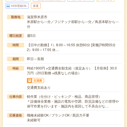
WEB登録OK
派遣
滋賀県米原市
勤務地
米原駅から---分／フジテック前駅から---分／鳥居本駅から---
分
週5日
曜日頻度
【日中の勤務】1）8:00～16:55 休憩60分 [実働]7時間55分
時間
2）9:00～17:55 休…
即日～長期
期間
時給1900円 ※交通費全額支給（規定あり） 【月収例】30.0
時給
万円（20日勤務 ※残業なしの場合）
交通費
交通費支給あり
軽作業（仕分け・ピッキング・検品、商品管理）
仕事内容
＊設備保全業務・施設の電気や空調、防災設備などの管理や
保守作業を行います・施設内を巡回して不具合がな…
職種未経験OK / ブランクOK / 英語力不要
応募資格
未経験可