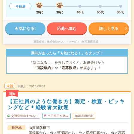
年齢層
20代
30代
40代
50代
60代
気になる!
応募へ進む
詳しく見る
派遣会社
株式会社テクノ・サービス（無期雇用派遣）
興味があったら「★気になる！」をタップ！
「気になる！」を押しておくと、派遣会社から
「面談確約」
や
「応募歓迎」
が届きます！
未読
掲載日
2026/08/07
NEW
【正社員のような働き方】測定・検査・ピッキ
ングなど＊経験者大歓迎
交通費別途支給あり
土日祝日が休み
無期雇用派遣
滋賀県彦根市
勤務地
彦根駅から---分／河瀬駅から---分／彦根口駅から---分／高宮