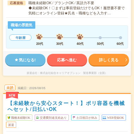
職種未経験OK / ブランクOK / 英語力不要
応募資格
◆未経験OK！〇まずは事前登録だけでもOK！履歴書不要で
気軽にオンライン登録★氏名・職種などを入力す…
職場の雰囲気
年齢層
20代
30代
40代
50代
60代
気になる!
応募へ進む
詳しく見る
派遣会社
株式会社綜合キャリアオプション 製造事業部（全国）
未読
掲載日
2026/08/05
NEW
【未経験から安心スタート！】ポリ容器を機械
へセット/日払いOK
職種未経験OK
交通費別途支給あり
土日祝日が休み
WEB登録OK
派遣