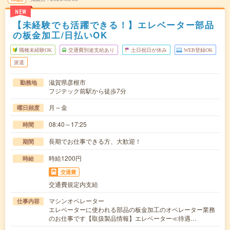
NEW
【未経験でも活躍できる！】エレベーター部品
の板金加工/日払いOK
職種未経験OK
交通費別途支給あり
土日祝日が休み
WEB登録OK
派遣
滋賀県彦根市
勤務地
フジテック前駅から徒歩7分
月～金
曜日頻度
08:40～17:25
時間
長期でお仕事できる方、大歓迎！
期間
時給1200円
時給
交通費
交通費規定内支給
マシンオペレーター
仕事内容
エレベーターに使われる部品の板金加工のオペレーター業務
のお仕事です【取扱製品情報】エレベーター≪待遇…