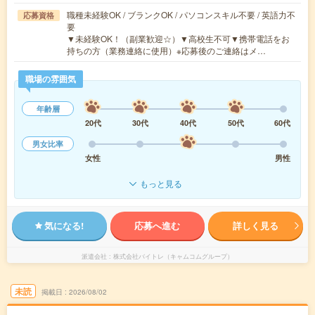
職種未経験OK / ブランクOK / パソコンスキル不要 / 英語力不
応募資格
要
▼未経験OK！（副業歓迎☆）▼高校生不可▼携帯電話をお
持ちの方（業務連絡に使用）※応募後のご連絡はメ…
職場の雰囲気
年齢層
20代
30代
40代
50代
60代
男女比率
女性
男性
もっと見る
気になる!
応募へ進む
詳しく見る
派遣会社
株式会社バイトレ（キャムコムグループ）
未読
掲載日
2026/08/02