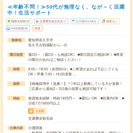
≪年齢不問！≫50代が無理なく、なが～く活躍
中！生活サポート
職種未経験OK
交通費別途支給あり
土日祝日が休み
残業なし
WEB登録OK
派遣
愛知県長久手市
勤務地
長久手古戦場駅から---分
週3日～（週2日～も相談OK） ■曜日固定の相談OK！ ■希望
曜日頻度
の曜日があればご相談ください！
9:00～18:00（休憩60分）■ご希望があれば下記シフトも
時間
OK！早番 7:00～16:00遅番 …
【積極採用中！急募！】＊1年以上勤務している方が多数！
期間
ご応募から最短2～3日後の就業も相談可能です！
無資格未経験：時給1450円～ ■週払いOK ■扶養内OK ■
時給
日収1万1600円以上
交通費
交通費全額支給
介護関連
仕事内容
＜無資格・未経験OK！お話相手などの生活支援＞ 施設にい