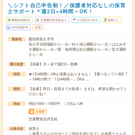
＼シフト自己申告制！／保護者対応なしの保育
士サポート＊週2日×4時間～OK！
職種未経験OK
交通費別途支給あり
土日祝日が休み
残業なし
WEB登録OK
派遣
愛知県長久手市
勤務地
長久手古戦場駅から---分／杁ケ池公園駅から---分／はなみず
き通駅から---分／愛・地球博記念公園駅から---分／芸大通駅
から---分
【急募】月～金で週2日～勤務
曜日頻度
★1日4時間～OK♪ 残業はありません！ 【選べるシフト例】7
時間
～19時の間で「1日4時間～」OK♪ …
【急募】即日～長期まで大歓迎！ まずは、希望を聞かせてく
期間
ださいね！
時給1500～1600円 ◇日払いOK
時給
交通費
交通費規定内支給
保育士
仕事内容
＼保育士さんのサポート／担任を持たれている保育士さんの