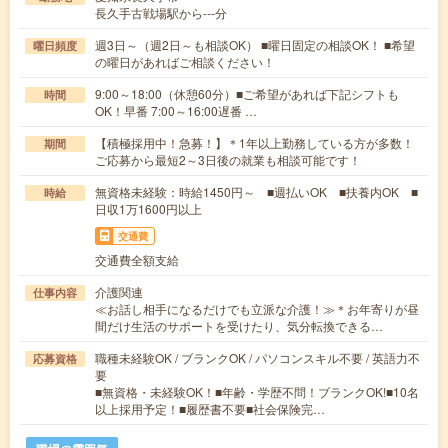
長久手古戦場駅から---分
週3日～（週2日～も相談OK） ■曜日固定の相談OK！ ■希望
曜日頻度
の曜日があればご相談ください！
9:00～18:00（休憩60分）■ご希望があれば下記シフトも
時間
OK！早番 7:00～16:00遅番 …
【積極採用中！急募！】＊1年以上勤務している方が多数！
期間
ご応募から最短2～3日後の就業も相談可能です！
無資格未経験：時給1450円～ ■週払いOK ■扶養内OK ■
時給
日収1万1600円以上
交通費
交通費全額支給
介護関連
仕事内容
≪お話し相手になるだけでも立派な介護！≫＊お年寄りが昼
間だけ生活のサポートを受けたり、気分転換できる…
職種未経験OK / ブランクOK / パソコンスキル不要 / 英語力不
応募資格
要
■無資格・未経験OK！■年齢・学歴不問！ブランクOK!■10名
以上採用予定！■履歴書不要■社会保険完…