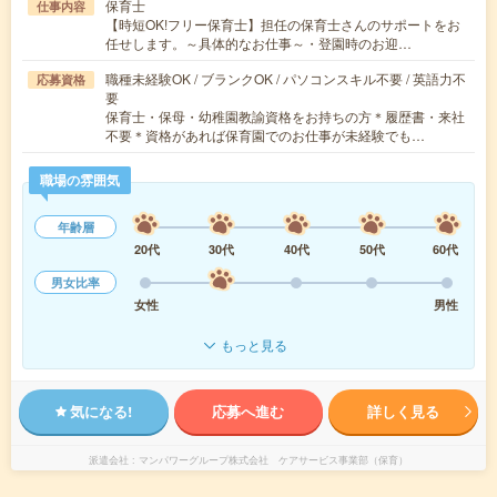
保育士
仕事内容
【時短OK!フリー保育士】担任の保育士さんのサポートをお
任せします。～具体的なお仕事～・登園時のお迎…
職種未経験OK / ブランクOK / パソコンスキル不要 / 英語力不
応募資格
要
保育士・保母・幼稚園教諭資格をお持ちの方＊履歴書・来社
不要＊資格があれば保育園でのお仕事が未経験でも…
職場の雰囲気
年齢層
20代
30代
40代
50代
60代
男女比率
女性
男性
もっと見る
気になる!
応募へ進む
詳しく見る
派遣会社
マンパワーグループ株式会社 ケアサービス事業部（保育）