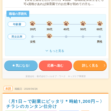
可※資格があれば保育園でのお仕事が初めての方も…
職場の雰囲気
年齢層
20代
30代
40代
50代
60代
男女比率
女性
男性
もっと見る
気になる!
応募へ進む
詳しく見る
派遣会社
株式会社ウィルオブ・ワーク キッズケア事業部
未読
掲載日
2026/06/26
〈月1日～で副業にピッタリ＊時給1,200円～〉
チラシのカンタン仕分け