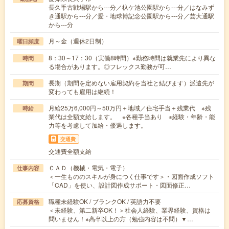
長久手古戦場駅から---分／杁ケ池公園駅から---分／はなみず
き通駅から---分／愛・地球博記念公園駅から---分／芸大通駅
から---分
月～金（週休2日制）
曜日頻度
8：30～17：30（実働8時間）※勤務時間は就業先により異な
時間
る場合があります。◎フレックス勤務が可…
長期（期間を定めない雇用契約を当社と結びます）派遣先が
期間
変わっても雇用は継続！
月給25万6,000円～50万円＋地域／住宅手当＋残業代 ※残
時給
業代は全額支給します。 ※各種手当あり ※経験・年齢・能
力等を考慮して加給・優遇します。
交通費
交通費全額支給
ＣＡＤ（機械・電気・電子）
仕事内容
＜一生もののスキルが身につく仕事です＞・図面作成ソフト
「CAD」を使い、設計図作成サポート・図面修正…
職種未経験OK / ブランクOK / 英語力不要
応募資格
＜未経験、第二新卒OK！＞社会人経験、業界経験、資格は
問いません！※高卒以上の方（勉強内容は不問）▼…