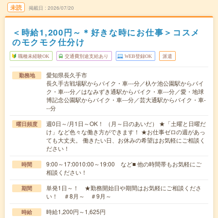
未読
掲載日
2026/07/20
＜時給1,200円～＊好きな時にお仕事＞コスメ
のモクモク仕分け
職種未経験OK
交通費別途支給あり
WEB登録OK
派遣
愛知県長久手市
勤務地
長久手古戦場駅からバイク・車---分／杁ケ池公園駅からバイ
ク・車---分／はなみずき通駅からバイク・車---分／愛・地球
博記念公園駅からバイク・車---分／芸大通駅からバイク・車-
--分
週0日～/月1日～OK！ （月～日のあいだ） ★「土曜と日曜だ
曜日頻度
け」など色々な働き方ができます！ ★お仕事ゼロの週があっ
ても大丈夫。 働きたい日、お休みの希望はお気軽にご相談く
ださい！
9:00～17:0010:00～19:00 など■ 他の時間帯もお気軽にご
時間
相談ください！
単発1日～！ ★勤務開始日や期間はお気軽にご相談くださ
期間
い！ ＃8月～ ＃9月～
時給1,200円～1,625円
時給