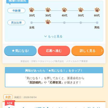
職場の雰囲気
年齢層
20代
30代
40代
50代
60代
男女比率
女性
男性
もっと見る
気になる!
応募へ進む
詳しく見る
派遣会社
日研トータルソーシング株式会社 メディカルケア事業部
興味があったら「★気になる！」をタップ！
「気になる！」を押しておくと、派遣会社から
「面談確約」
や
「応募歓迎」
が届きます！
未読
掲載日
2026/08/04
NEW