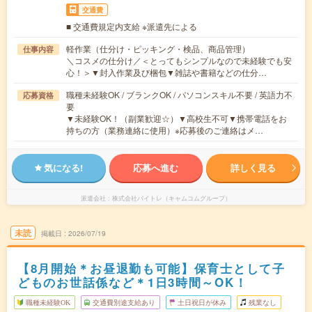
交通費
■ 交通費規定内支給 ※派遣先による
軽作業（仕分け・ピッキング・検品、商品管理）
仕事内容
＼コスメの仕分け／＜とってもシンプルなので未経験でも安
心！＞▼封入作業及び梱包▼雑誌や書籍などの仕分…
職種未経験OK / ブランクOK / パソコンスキル不要 / 英語力不
応募資格
要
▼未経験OK！（副業歓迎☆）▼高校生不可▼携帯電話をお
持ちの方（業務連絡に使用）※応募後のご連絡はメ…
気になる!
応募へ進む
詳しく見る
派遣会社
株式会社バイトレ（キャムコムグループ）
未読
掲載日
2026/07/19
【8月開始＊お昼退勤も可能】保育士として子
どものお世話係など＊1日3時間～OK！
職種未経験OK
交通費別途支給あり
土日祝日が休み
残業なし