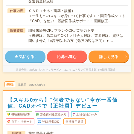
交通費全額支給
ＣＡＤ（土木・建築・設備）
仕事内容
＜一生もののスキルが身につく仕事です＞・図面作成ソフト
「CAD」を使い、設計図作成サポート・図面修正…
職種未経験OK / ブランクOK / 英語力不要
応募資格
＜未経験、第二新卒OK！＞社会人経験、業界経験、資格は
問いません！※高卒以上の方（勉強内容は不問）▼…
気になる!
応募へ進む
詳しく見る
派遣会社
株式会社スタッフサービス エンジニアリング事業本部（無期雇用派遣）
未読
掲載日
2026/08/01
【スキル0から】“何者でもない”今が一番価
値。CADオペで【正社員】デビュー
職種未経験OK
交通費別途支給あり
土日祝日が休み
在宅・リモート
WEB登録OK
無期雇用派遣
愛知県長久手市
勤務地