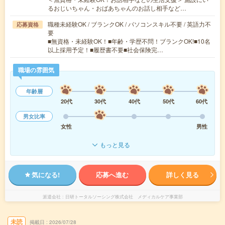
るおじいちゃん・おばあちゃんのお話し相手など…
職種未経験OK / ブランクOK / パソコンスキル不要 / 英語力不
応募資格
要
■無資格・未経験OK！■年齢・学歴不問！ブランクOK!■10名
以上採用予定！■履歴書不要■社会保険完…
職場の雰囲気
年齢層
20代
30代
40代
50代
60代
男女比率
女性
男性
もっと見る
気になる!
応募へ進む
詳しく見る
派遣会社
日研トータルソーシング株式会社 メディカルケア事業部
未読
掲載日
2026/07/28