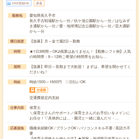
WEB登録OK
派遣
愛知県長久手市
勤務地
長久手古戦場駅から---分／杁ケ池公園駅から---分／はなみず
き通駅から---分／愛・地球博記念公園駅から---分／芸大通駅
から---分
【急募】月～金で週2日～勤務
曜日頻度
★1日3時間～OK♪残業はありません！【勤務シフト例】人気
時間
の時間帯：9～12時ご希望の時間帯をお知ら…
【急募】即日～長期まで大歓迎！ まずは、希望を聞かせてく
期間
ださいね！
時給1500～1600円 ◇日払いOK
時給
交通費
交通費規定内支給
保育士
仕事内容
＼保育士さんのサポート／保育士さんのお手伝いをメインに
お任せ！▽具体的には…・園児と一緒に遊んだり・…
職種未経験OK / ブランクOK / パソコンスキル不要 / 英語力不
応募資格
要
【保育士資格をお持ちの方】★国家・地域限定保育士なども