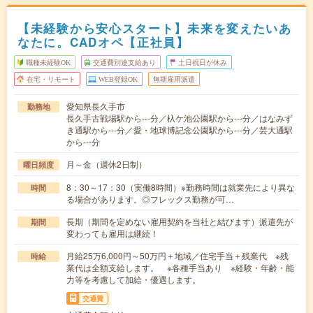
【未経験から安心スタート】未来を変えたいあ
なたに。CADオペ【正社員】
職種未経験OK
交通費別途支給あり
土日祝日が休み
在宅・リモート
WEB登録OK
無期雇用派遣
愛知県長久手市
勤務地
長久手古戦場駅から---分／杁ケ池公園駅から---分／はなみず
き通駅から---分／愛・地球博記念公園駅から---分／芸大通駅
から---分
月～金（週休2日制）
曜日頻度
8：30～17：30（実働8時間）※勤務時間は就業先により異な
時間
る場合があります。◎フレックス勤務が可…
長期（期間を定めない雇用契約を当社と結びます）派遣先が
期間
変わっても雇用は継続！
月給25万6,000円～50万円＋地域／住宅手当＋残業代 ※残
時給
業代は全額支給します。 ※各種手当あり ※経験・年齢・能
力等を考慮して加給・優遇します。
交通費