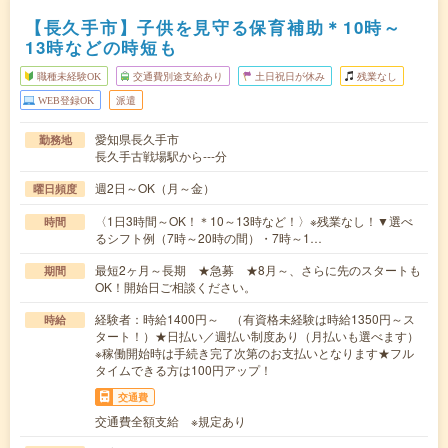
【長久手市】子供を見守る保育補助＊10時～
13時などの時短も
職種未経験OK
交通費別途支給あり
土日祝日が休み
残業なし
WEB登録OK
派遣
愛知県長久手市
勤務地
長久手古戦場駅から---分
週2日～OK（月～金）
曜日頻度
〈1日3時間～OK！＊10～13時など！〉※残業なし！▼選べ
時間
るシフト例（7時～20時の間）・7時～1…
最短2ヶ月～長期 ★急募 ★8月～、さらに先のスタートも
期間
OK！開始日ご相談ください。
経験者：時給1400円～ （有資格未経験は時給1350円～ス
時給
タート！）★日払い／週払い制度あり（月払いも選べます）
※稼働開始時は手続き完了次第のお支払いとなります★フル
タイムできる方は100円アップ！
交通費
交通費全額支給 ※規定あり