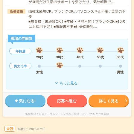
が昼間だけ生活のサポートを受けたり、気分転換で…
職種未経験OK / ブランクOK / パソコンスキル不要 / 英語力不
応募資格
要
■無資格・未経験OK！■年齢・学歴不問！ブランクOK!■10名
以上採用予定！■履歴書不要■社会保険完…
職場の雰囲気
年齢層
20代
30代
40代
50代
60代
男女比率
女性
男性
もっと見る
気になる!
応募へ進む
詳しく見る
派遣会社
日研トータルソーシング株式会社 メディカルケア事業部
未読
掲載日
2026/07/30