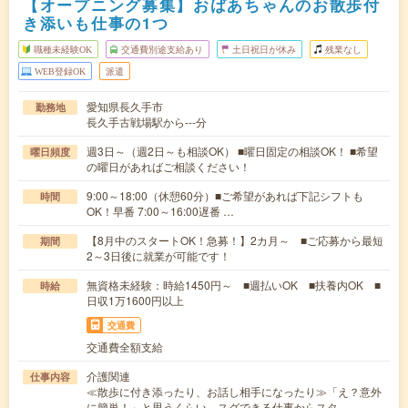
【オープニング募集】おばあちゃんのお散歩付
き添いも仕事の1つ
職種未経験OK
交通費別途支給あり
土日祝日が休み
残業なし
WEB登録OK
派遣
愛知県長久手市
勤務地
長久手古戦場駅から---分
週3日～（週2日～も相談OK） ■曜日固定の相談OK！ ■希望
曜日頻度
の曜日があればご相談ください！
9:00～18:00（休憩60分）■ご希望があれば下記シフトも
時間
OK！早番 7:00～16:00遅番 …
【8月中のスタートOK！急募！】2カ月～ ■ご応募から最短
期間
2～3日後に就業が可能です！
無資格未経験：時給1450円～ ■週払いOK ■扶養内OK ■
時給
日収1万1600円以上
交通費
交通費全額支給
介護関連
仕事内容
≪散歩に付き添ったり、お話し相手になったり≫「え？意外
に簡単！」と思うくらい、スグできる仕事からスタ…