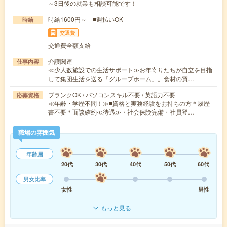
～3日後の就業も相談可能です！
時給1600円～ ■週払いOK
時給
交通費
交通費全額支給
介護関連
仕事内容
≪少人数施設での生活サポート≫お年寄りたちが自立を目指
して集団生活を送る「グループホーム」。食材の買…
ブランクOK / パソコンスキル不要 / 英語力不要
応募資格
≪年齢・学歴不問！≫■資格と実務経験をお持ちの方＊履歴
書不要＊面談確約≪待遇≫・社会保険完備・社員登…
職場の雰囲気
年齢層
20代
30代
40代
50代
60代
男女比率
女性
男性
もっと見る