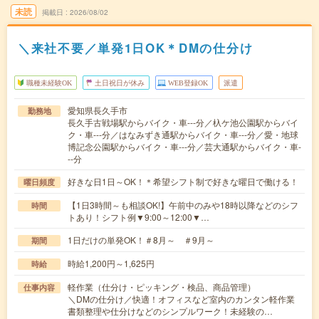
未読
掲載日
2026/08/02
＼来社不要／単発1日OK＊DMの仕分け
職種未経験OK
土日祝日が休み
WEB登録OK
派遣
愛知県長久手市
勤務地
長久手古戦場駅からバイク・車---分／杁ケ池公園駅からバイ
ク・車---分／はなみずき通駅からバイク・車---分／愛・地球
博記念公園駅からバイク・車---分／芸大通駅からバイク・車-
--分
好きな日1日～OK！＊希望シフト制で好きな曜日で働ける！
曜日頻度
【1日3時間～も相談OK!】午前中のみや18時以降などのシフ
時間
トあり！シフト例▼9:00～12:00▼…
1日だけの単発OK！＃8月～ ＃9月～
期間
時給1,200円～1,625円
時給
軽作業（仕分け・ピッキング・検品、商品管理）
仕事内容
＼DMの仕分け／快適！オフィスなど室内のカンタン軽作業
書類整理や仕分けなどのシンプルワーク！未経験の…