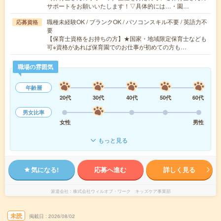
サポートをお願いいたします！▽具体的には…・園…
職種未経験OK / ブランクOK / パソコンスキル不要 / 英語力不
応募資格
要
【保育士資格をお持ちの方】★国家・地域限定保育士なども
可※資格があれば保育園でのお仕事が初めての方も…
職場の雰囲気
年齢層
20代
30代
40代
50代
60代
男女比率
女性
男性
もっと見る
気になる!
応募へ進む
詳しく見る
派遣会社
株式会社ウィルオブ・ワーク キッズケア事業部
未読
掲載日
2026/08/02