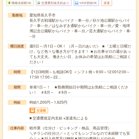
職種未経験OK
交通費別途支給あり
WEB登録OK
派遣
愛知県長久手市
勤務地
長久手古戦場駅からバイク・車---分／杁ケ池公園駅からバイ
ク・車---分／はなみずき通駅からバイク・車---分／愛・地球
博記念公園駅からバイク・車---分／芸大通駅からバイク・車-
--分
週0日～/月1日～OK！ （月～日のあいだ） ★「土曜と日曜だ
曜日頻度
け」など色々な働き方ができます！ ★お仕事ゼロの週があっ
ても大丈夫。 働きたい日、お休みの希望はお気軽にご相談く
ださい！
【1日3時間～も相談OK!】＜シフト例＞9:00～12:0012:00～
時間
17:00 17:00～22…
単発1日～！ ★勤務開始日や期間はお気軽にご相談くださ
期間
い！ ＃8月～ ＃9月～
時給1,200円～1,625円
時給
交通費
■ 交通費規定内支給 ※派遣先による
軽作業（仕分け・ピッキング・検品、商品管理）
仕事内容
＼チラシの仕分け／＜とってもシンプルなので未経験でも安
心！＞▼封入作業及び梱包▼雑誌や書籍などの仕分…