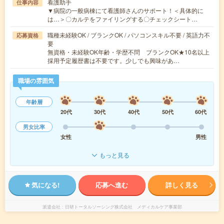
看護助手
仕事内容
▼病院の一般病棟にて看護師さんのサポート！＜具体的に
は…＞〇カルテをファイリングする〇チェックシート…
職種未経験OK / ブランクOK / パソコンスキル不要 / 英語力不
応募資格
要
無資格・未経験OK年齢・学歴不問 ブランクOK★10名以上
採用予定履歴書は不要です。少しでも興味があ…
職場の雰囲気
年齢層
20代
30代
40代
50代
60代
男女比率
女性
男性
もっと見る
気になる!
応募へ進む
詳しく見る
派遣会社
日研トータルソーシング株式会社 メディカルケア事業部