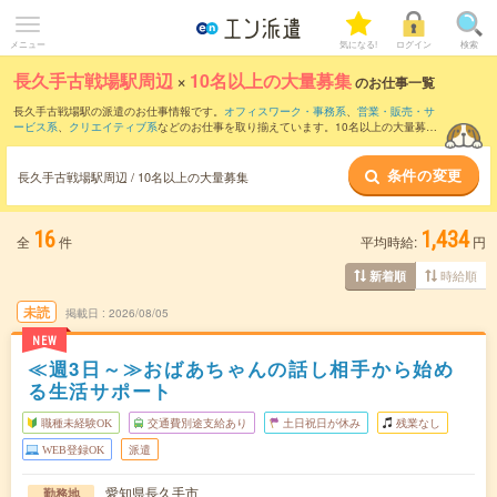
メニュー
気になる!
ログイン
検索
長久手古戦場駅周辺
×
10名以上の大量募集
のお仕事一覧
長久手古戦場駅の派遣のお仕事情報です。
オフィスワーク・事務系
、
営業・販売・サ
ービス系
、
クリエイティブ系
などのお仕事を取り揃えています。10名以上の大量募集
の条件の他に、
交通費別途支給あり
、
職種未経験OK
、
友だちと一緒の応募OK
などの
こだわり条件も取り揃えています。
条件の変更
長久手古戦場駅周辺 / 10名以上の大量募集
16
1,434
全
件
平均時給:
円
時給順
新着順
未読
掲載日
2026/08/05
NEW
≪週3日～≫おばあちゃんの話し相手から始め
る生活サポート
職種未経験OK
交通費別途支給あり
土日祝日が休み
残業なし
WEB登録OK
派遣
愛知県長久手市
勤務地