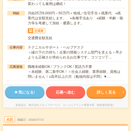
変わっても雇用は継続！
月給25万6,000円～50万円＋地域／住宅手当＋残業代 ※残
時給
業代は全額支給します。 ※各種手当あり ※経験・年齢・能
力等を考慮して加給・優遇します。
交通費
交通費全額支給
テクニカルサポート・ヘルプデスク
仕事内容
＜縁の下の力持ち！企業の情報システム部門を支える＞早さ
よりも正確さが求められるお仕事です。コツコツ丁…
職種未経験OK / ブランクOK / 英語力不要
応募資格
＜未経験、第二新卒OK！＞社会人経験、業界経験、資格は
問いません！※高卒以上の方（勉強内容は不問）▼…
気になる!
応募へ進む
詳しく見る
派遣会社
株式会社スタッフサービス エンジニアリング事業本部（無期雇用派遣）
未読
掲載日
2026/07/31