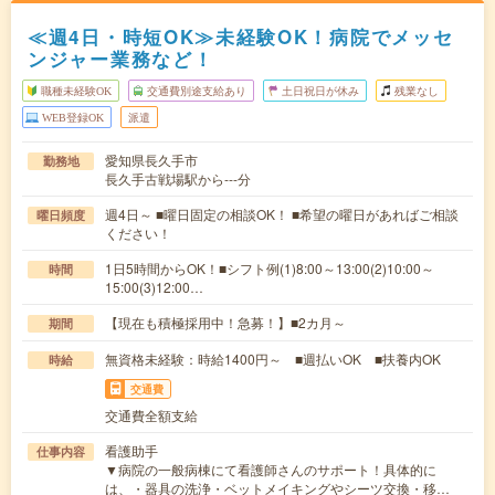
≪週4日・時短OK≫未経験OK！病院でメッセ
ンジャー業務など！
職種未経験OK
交通費別途支給あり
土日祝日が休み
残業なし
WEB登録OK
派遣
愛知県長久手市
勤務地
長久手古戦場駅から---分
週4日～ ■曜日固定の相談OK！ ■希望の曜日があればご相談
曜日頻度
ください！
1日5時間からOK！■シフト例(1)8:00～13:00(2)10:00～
時間
15:00(3)12:00…
【現在も積極採用中！急募！】■2カ月～
期間
無資格未経験：時給1400円～ ■週払いOK ■扶養内OK
時給
交通費
交通費全額支給
看護助手
仕事内容
▼病院の一般病棟にて看護師さんのサポート！具体的に
は、・器具の洗浄・ベットメイキングやシーツ交換・移…