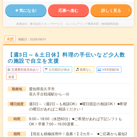
気になる!
応募へ進む
詳しく見る
派遣会社
株式会社スタッフサービス エンジニアリング事業本部（無期雇用派遣）
未読
掲載日
2026/08/01
【週3日～＆土日休】料理の手伝いなど少人数
の施設で自立を支援
交通費別途支給あり
土日祝日が休み
残業なし
WEB登録OK
派遣
愛知県長久手市
勤務地
長久手古戦場駅から---分
週3日～（週2日～も相談OK） ■曜日固定の相談OK！ ■希望
曜日頻度
の曜日があればご相談ください！
9:00～18:00（休憩60分）■ご希望があれば下記シフトも
時間
OK！早番 7:00～16:00遅番 …
【現在も積極採用中！急募！】2カ月～ ■ご応募から最短2
期間