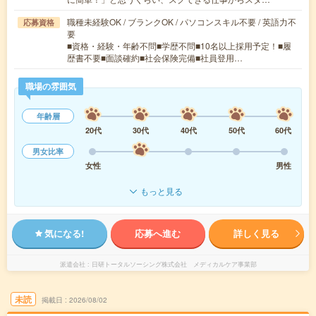
職種未経験OK / ブランクOK / パソコンスキル不要 / 英語力不
応募資格
要
■資格・経験・年齢不問■学歴不問■10名以上採用予定！■履
歴書不要■面談確約■社会保険完備■社員登用…
職場の雰囲気
年齢層
20代
30代
40代
50代
60代
男女比率
女性
男性
もっと見る
気になる!
応募へ進む
詳しく見る
派遣会社
日研トータルソーシング株式会社 メディカルケア事業部
未読
掲載日
2026/08/02