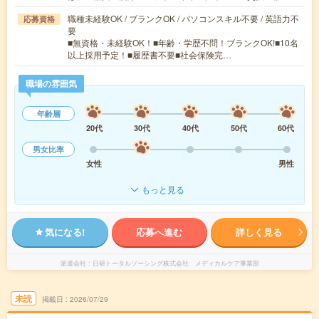
職種未経験OK / ブランクOK / パソコンスキル不要 / 英語力不
応募資格
要
■無資格・未経験OK！■年齢・学歴不問！ブランクOK!■10名
以上採用予定！■履歴書不要■社会保険完…
職場の雰囲気
年齢層
20代
30代
40代
50代
60代
男女比率
女性
男性
もっと見る
気になる!
応募へ進む
詳しく見る
派遣会社
日研トータルソーシング株式会社 メディカルケア事業部
未読
掲載日
2026/07/29