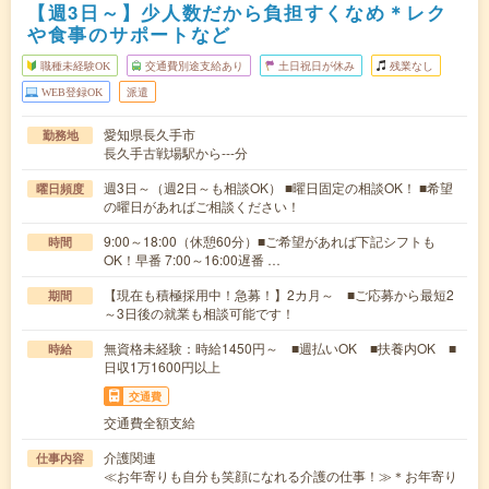
【週3日～】少人数だから負担すくなめ＊レク
や食事のサポートなど
職種未経験OK
交通費別途支給あり
土日祝日が休み
残業なし
WEB登録OK
派遣
愛知県長久手市
勤務地
長久手古戦場駅から---分
週3日～（週2日～も相談OK） ■曜日固定の相談OK！ ■希望
曜日頻度
の曜日があればご相談ください！
9:00～18:00（休憩60分）■ご希望があれば下記シフトも
時間
OK！早番 7:00～16:00遅番 …
【現在も積極採用中！急募！】2カ月～ ■ご応募から最短2
期間
～3日後の就業も相談可能です！
無資格未経験：時給1450円～ ■週払いOK ■扶養内OK ■
時給
日収1万1600円以上
交通費
交通費全額支給
介護関連
仕事内容
≪お年寄りも自分も笑顔になれる介護の仕事！≫＊お年寄り