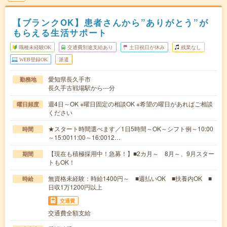
【ブランクOK】患者さんから”ありがとう”が
もらえる生活サポート
職種未経験OK
交通費別途支給あり
土日祝日が休み
残業なし
WEB登録OK
派遣
愛知県長久手市
勤務地
長久手古戦場駅から---分
週4日～OK ※曜日固定の相談OK ※希望の曜日があればご相談
曜日頻度
ください
★スタート時間選べます／1日5時間～OK～シフト例～10:00
時間
～15:0011:00～16:0012…
【現在も積極採用中！急募！】■2カ月～ 8月～、9月スター
期間
トもOK！
無資格未経験：時給1400円～ ■週払いOK ■扶養内OK ■
時給
日収1万1200円以上
交通費
交通費全額支給