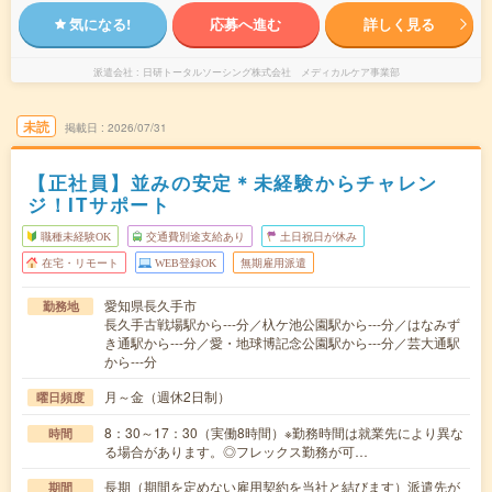
気になる!
応募へ進む
詳しく見る
派遣会社
日研トータルソーシング株式会社 メディカルケア事業部
未読
掲載日
2026/07/31
【正社員】並みの安定＊未経験からチャレン
ジ！ITサポート
職種未経験OK
交通費別途支給あり
土日祝日が休み
在宅・リモート
WEB登録OK
無期雇用派遣
愛知県長久手市
勤務地
長久手古戦場駅から---分／杁ケ池公園駅から---分／はなみず
き通駅から---分／愛・地球博記念公園駅から---分／芸大通駅
から---分
月～金（週休2日制）
曜日頻度
8：30～17：30（実働8時間）※勤務時間は就業先により異な
時間
る場合があります。◎フレックス勤務が可…
長期（期間を定めない雇用契約を当社と結びます）派遣先が
期間