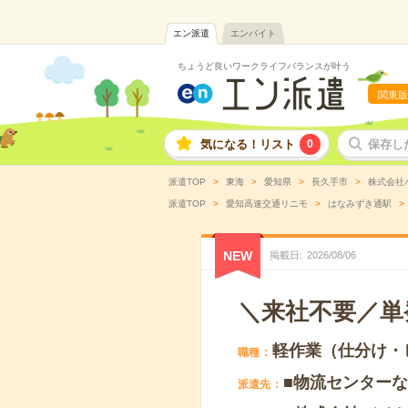
エン派遣
エンバイト
ちょうど良いワークライフバランスが叶う
関東版
気になる！リスト
0
保存し
派遣TOP
東海
愛知県
長久手市
株式会社
派遣TOP
愛知高速交通リニモ
はなみずき通駅
NEW
掲載日
2026
/
08
/
06
＼来社不要／単
軽作業（仕分け・
職種
■物流センター
派遣先