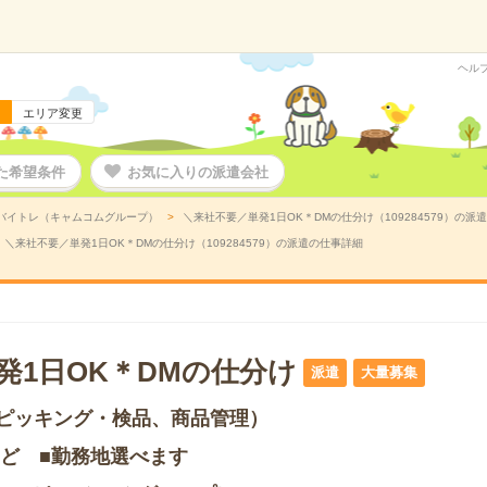
ヘル
エリア変更
た希望条件
お気に入りの派遣会社
バイトレ（キャムコムグループ）
＼来社不要／単発1日OK＊DMの仕分け（109284579）の派
＼来社不要／単発1日OK＊DMの仕分け（109284579）の派遣の仕事詳細
発1日OK＊DMの仕分け
派遣
大量募集
ピッキング・検品、商品管理）
など ■勤務地選べます