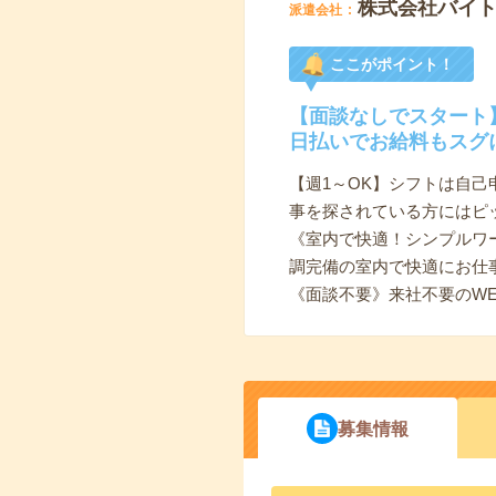
株式会社バイ
派遣会社
ここがポイント！
【面談なしでスタート
日払いでお給料もスグ
【週1～OK】シフトは自
事を探されている方にはピ
《室内で快適！シンプルワ
調完備の室内で快適にお仕
《面談不要》来社不要のW
募集情報