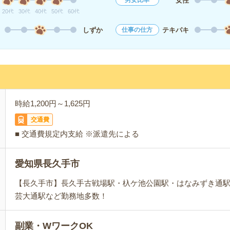
女性
男女比率
20代
30代
40代
50代
60代
しずか
テキパキ
仕事の仕方
時給1,200円～1,625円
交通費
■ 交通費規定内支給 ※派遣先による
愛知県長久手市
【長久手市】長久手古戦場駅・杁ケ池公園駅・はなみずき通
芸大通駅など勤務地多数！
副業・WワークOK