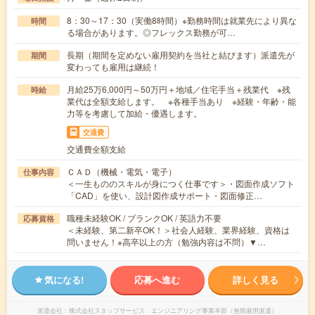
8：30～17：30（実働8時間）※勤務時間は就業先により異な
時間
る場合があります。◎フレックス勤務が可…
長期（期間を定めない雇用契約を当社と結びます）派遣先が
期間
変わっても雇用は継続！
月給25万6,000円～50万円＋地域／住宅手当＋残業代 ※残
時給
業代は全額支給します。 ※各種手当あり ※経験・年齢・能
力等を考慮して加給・優遇します。
交通費
交通費全額支給
ＣＡＤ（機械・電気・電子）
仕事内容
＜一生もののスキルが身につく仕事です＞・図面作成ソフト
「CAD」を使い、設計図作成サポート・図面修正…
職種未経験OK / ブランクOK / 英語力不要
応募資格
＜未経験、第二新卒OK！＞社会人経験、業界経験、資格は
問いません！※高卒以上の方（勉強内容は不問）▼…
気になる!
応募へ進む
詳しく見る
派遣会社
株式会社スタッフサービス エンジニアリング事業本部（無期雇用派遣）