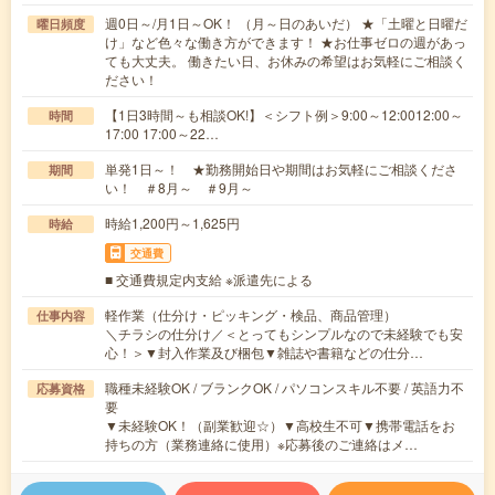
週0日～/月1日～OK！ （月～日のあいだ） ★「土曜と日曜だ
曜日頻度
け」など色々な働き方ができます！ ★お仕事ゼロの週があっ
ても大丈夫。 働きたい日、お休みの希望はお気軽にご相談く
ださい！
【1日3時間～も相談OK!】＜シフト例＞9:00～12:0012:00～
時間
17:00 17:00～22…
単発1日～！ ★勤務開始日や期間はお気軽にご相談くださ
期間
い！ ＃8月～ ＃9月～
時給1,200円～1,625円
時給
交通費
■ 交通費規定内支給 ※派遣先による
軽作業（仕分け・ピッキング・検品、商品管理）
仕事内容
＼チラシの仕分け／＜とってもシンプルなので未経験でも安
心！＞▼封入作業及び梱包▼雑誌や書籍などの仕分…
職種未経験OK / ブランクOK / パソコンスキル不要 / 英語力不
応募資格
要
▼未経験OK！（副業歓迎☆）▼高校生不可▼携帯電話をお
持ちの方（業務連絡に使用）※応募後のご連絡はメ…