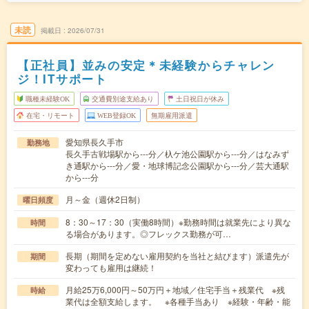
未読
掲載日
2026/07/31
【正社員】並みの安定＊未経験からチャレン
ジ！ITサポート
職種未経験OK
交通費別途支給あり
土日祝日が休み
在宅・リモート
WEB登録OK
無期雇用派遣
愛知県長久手市
勤務地
長久手古戦場駅から---分／杁ケ池公園駅から---分／はなみず
き通駅から---分／愛・地球博記念公園駅から---分／芸大通駅
から---分
月～金（週休2日制）
曜日頻度
8：30～17：30（実働8時間）※勤務時間は就業先により異な
時間
る場合があります。◎フレックス勤務が可…
長期（期間を定めない雇用契約を当社と結びます）派遣先が
期間
変わっても雇用は継続！
月給25万6,000円～50万円＋地域／住宅手当＋残業代 ※残
時給
業代は全額支給します。 ※各種手当あり ※経験・年齢・能