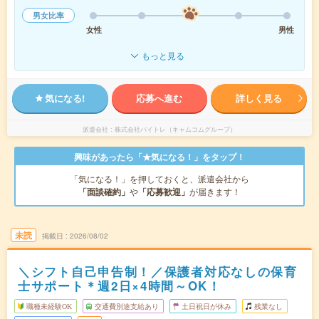
男女比率
女性
男性
もっと見る
気になる!
応募へ進む
詳しく見る
派遣会社
株式会社バイトレ（キャムコムグループ）
興味があったら「★気になる！」をタップ！
「気になる！」を押しておくと、派遣会社から
「面談確約」
や
「応募歓迎」
が届きます！
未読
掲載日
2026/08/02
＼シフト自己申告制！／保護者対応なしの保育
士サポート＊週2日×4時間～OK！
職種未経験OK
交通費別途支給あり
土日祝日が休み
残業なし