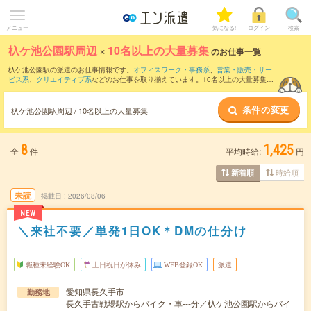
メニュー
気になる!
ログイン
検索
杁ケ池公園駅周辺
×
10名以上の大量募集
のお仕事一覧
杁ケ池公園駅の派遣のお仕事情報です。
オフィスワーク・事務系
、
営業・販売・サー
ビス系
、
クリエイティブ系
などのお仕事を取り揃えています。10名以上の大量募集の
条件の他に、
交通費別途支給あり
、
職種未経験OK
、
友だちと一緒の応募OK
などのこ
だわり条件も取り揃えています。
条件の変更
杁ケ池公園駅周辺 / 10名以上の大量募集
8
1,425
全
件
平均時給:
円
時給順
新着順
未読
掲載日
2026/08/06
NEW
＼来社不要／単発1日OK＊DMの仕分け
職種未経験OK
土日祝日が休み
WEB登録OK
派遣
愛知県長久手市
勤務地
長久手古戦場駅からバイク・車---分／杁ケ池公園駅からバイ