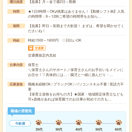
【急募】月～金で週2日～勤務
曜日頻度
★1日3時間～OK♪残業はありません！【勤務シフト例】人気
時間
の時間帯：9～12時ご希望の時間帯をお知ら…
【急募】即日～長期まで大歓迎！ まずは、希望を聞かせてく
期間
ださいね！
時給1500～1600円 ◇日払いOK
時給
交通費
交通費規定内支給
保育士
仕事内容
＼保育士さんのサポート／保育士さんのお手伝いをメインに
お任せ！▽具体的には…・園児と一緒に遊んだり・…
職種未経験OK / ブランクOK / パソコンスキル不要 / 英語力不
応募資格
要
【保育士資格をお持ちの方】★国家・地域限定保育士なども
可※資格があれば保育園でのお仕事が初めての方も…
職場の雰囲気
年齢層
20代
30代
40代
50代
60代