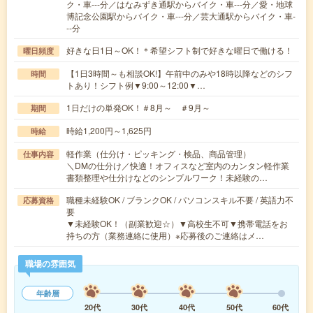
ク・車---分／はなみずき通駅からバイク・車---分／愛・地球
博記念公園駅からバイク・車---分／芸大通駅からバイク・車-
--分
好きな日1日～OK！＊希望シフト制で好きな曜日で働ける！
曜日頻度
【1日3時間～も相談OK!】午前中のみや18時以降などのシフ
時間
トあり！シフト例▼9:00～12:00▼…
1日だけの単発OK！＃8月～ ＃9月～
期間
時給1,200円～1,625円
時給
軽作業（仕分け・ピッキング・検品、商品管理）
仕事内容
＼DMの仕分け／快適！オフィスなど室内のカンタン軽作業
書類整理や仕分けなどのシンプルワーク！未経験の…
職種未経験OK / ブランクOK / パソコンスキル不要 / 英語力不
応募資格
要
▼未経験OK！（副業歓迎☆）▼高校生不可▼携帯電話をお
持ちの方（業務連絡に使用）※応募後のご連絡はメ…
職場の雰囲気
年齢層
20代
30代
40代
50代
60代