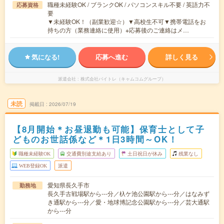
職種未経験OK / ブランクOK / パソコンスキル不要 / 英語力不
応募資格
要
▼未経験OK！（副業歓迎☆）▼高校生不可▼携帯電話をお
持ちの方（業務連絡に使用）※応募後のご連絡はメ…
気になる!
応募へ進む
詳しく見る
派遣会社
株式会社バイトレ（キャムコムグループ）
未読
掲載日
2026/07/19
【8月開始＊お昼退勤も可能】保育士として子
どものお世話係など＊1日3時間～OK！
職種未経験OK
交通費別途支給あり
土日祝日が休み
残業なし
WEB登録OK
派遣
愛知県長久手市
勤務地
長久手古戦場駅から---分／杁ケ池公園駅から---分／はなみず
き通駅から---分／愛・地球博記念公園駅から---分／芸大通駅
から---分