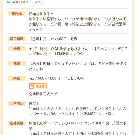
WEB登録OK
派遣
愛知県長久手市
勤務地
長久手古戦場駅から---分／杁ケ池公園駅から---分／はなみず
き通駅から---分／愛・地球博記念公園駅から---分／芸大通駅
から---分
【急募】月～金で週2日～勤務
曜日頻度
★1日4時間～OK♪ 残業はありません！ 【選べるシフト例】7
時間
～19時の間で「1日4時間～」OK♪ …
【急募】即日～長期まで大歓迎！ まずは、希望を聞かせてく
期間
ださいね！
時給1500～1600円 ◇日払いOK
時給
交通費
交通費規定内支給
保育士
仕事内容
＼保育士さんのサポート／担任を持たれている保育士さんの
サポートをお願いいたします！▽具体的には…・園…
職種未経験OK / ブランクOK / パソコンスキル不要 / 英語力不
応募資格
要
【保育士資格をお持ちの方】★国家・地域限定保育士なども