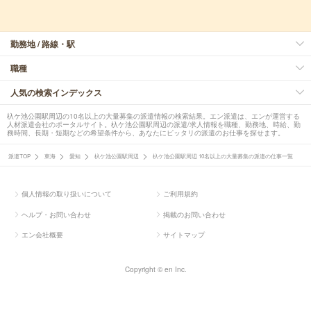
勤務地 / 路線・駅
職種
人気の検索インデックス
杁ケ池公園駅周辺の10名以上の大量募集の派遣情報の検索結果。エン派遣は、エンが運営する
人材派遣会社のポータルサイト。杁ケ池公園駅周辺の派遣/求人情報を職種、勤務地、時給、勤
務時間、長期・短期などの希望条件から、あなたにピッタリの派遣のお仕事を探せます。
派遣TOP
東海
愛知
杁ケ池公園駅周辺
杁ケ池公園駅周辺 10名以上の大量募集の派遣の仕事一覧
個人情報の取り扱いについて
ご利用規約
ヘルプ・お問い合わせ
掲載のお問い合わせ
エン会社概要
サイトマップ
Copyright © en Inc.