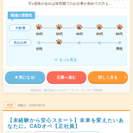
可※資格があれば保育園でのお仕事が初めての方も…
職場の雰囲気
年齢層
20代
30代
40代
50代
60代
男女比率
女性
男性
もっと見る
気になる!
応募へ進む
詳しく見る
派遣会社
株式会社ウィルオブ・ワーク キッズケア事業部
未読
掲載日
2026/08/02
【未経験から安心スタート】未来を変えたいあ
なたに。CADオペ【正社員】