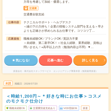
力等を考慮して加給・優遇します。
交通費
交通費全額支給
テクニカルサポート・ヘルプデスク
仕事内容
＜縁の下の力持ち！企業の情報システム部門を支える＞早さ
よりも正確さが求められるお仕事です。コツコツ丁…
職種未経験OK / ブランクOK / 英語力不要
応募資格
＜未経験、第二新卒OK！＞社会人経験、業界経験、資格は
問いません！※高卒以上の方（勉強内容は不問）▼…
気になる!
応募へ進む
詳しく見る
派遣会社
株式会社スタッフサービス エンジニアリング事業本部（無期雇用派遣）
未読
掲載日
2026/07/20
＜時給1,200円～＊好きな時にお仕事＞コスメ
のモクモク仕分け
職種未経験OK
交通費別途支給あり
WEB登録OK
派遣