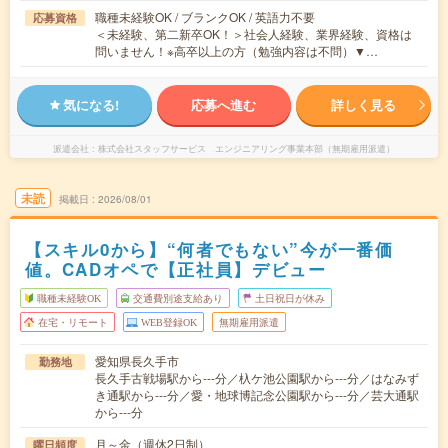
職種未経験OK / ブランクOK / 英語力不要
応募資格
＜未経験、第二新卒OK！＞社会人経験、業界経験、資格は
問いません！※高卒以上の方（勉強内容は不問）▼…
気になる!
応募へ進む
詳しく見る
派遣会社
株式会社スタッフサービス エンジニアリング事業本部（無期雇用派遣）
未読
掲載日
2026/08/01
【スキル0から】“何者でもない”今が一番価
値。CADオペで【正社員】デビュー
職種未経験OK
交通費別途支給あり
土日祝日が休み
在宅・リモート
WEB登録OK
無期雇用派遣
愛知県長久手市
勤務地
長久手古戦場駅から---分／杁ケ池公園駅から---分／はなみず
き通駅から---分／愛・地球博記念公園駅から---分／芸大通駅
から---分
月～金（週休2日制）
曜日頻度