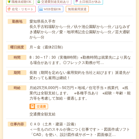
職種未経験OK
交通費別途支給あり
土日祝日が休み
在宅・リモート
WEB登録OK
無期雇用派遣
愛知県長久手市
勤務地
長久手古戦場駅から---分／杁ケ池公園駅から---分／はなみず
き通駅から---分／愛・地球博記念公園駅から---分／芸大通駅
から---分
月～金（週休2日制）
曜日頻度
8：30～17：30（実働8時間）※勤務時間は就業先により異な
時間
る場合があります。◎フレックス勤務が可…
長期（期間を定めない雇用契約を当社と結びます）派遣先が
期間
変わっても雇用は継続！
月給25万6,000円～50万円＋地域／住宅手当＋残業代 ※残
時給
業代は全額支給します。 ※各種手当あり ※経験・年齢・能
力等を考慮して加給・優遇します。
交通費
交通費全額支給
ＣＡＤ（土木・建築・設備）
仕事内容
＜一生もののスキルが身につく仕事です＞・図面作成ソフト
「CAD」を使い、設計図作成サポート・図面修正…