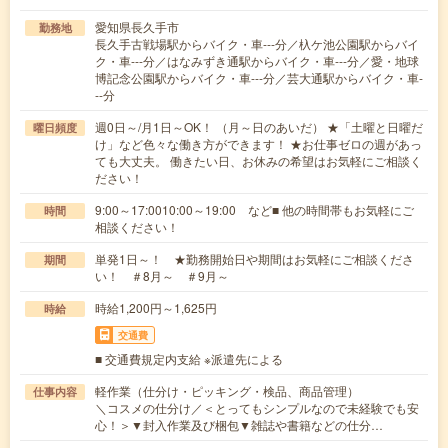
愛知県長久手市
勤務地
長久手古戦場駅からバイク・車---分／杁ケ池公園駅からバイ
ク・車---分／はなみずき通駅からバイク・車---分／愛・地球
博記念公園駅からバイク・車---分／芸大通駅からバイク・車-
--分
週0日～/月1日～OK！ （月～日のあいだ） ★「土曜と日曜だ
曜日頻度
け」など色々な働き方ができます！ ★お仕事ゼロの週があっ
ても大丈夫。 働きたい日、お休みの希望はお気軽にご相談く
ださい！
9:00～17:0010:00～19:00 など■ 他の時間帯もお気軽にご
時間
相談ください！
単発1日～！ ★勤務開始日や期間はお気軽にご相談くださ
期間
い！ ＃8月～ ＃9月～
時給1,200円～1,625円
時給
交通費
■ 交通費規定内支給 ※派遣先による
軽作業（仕分け・ピッキング・検品、商品管理）
仕事内容
＼コスメの仕分け／＜とってもシンプルなので未経験でも安
心！＞▼封入作業及び梱包▼雑誌や書籍などの仕分…