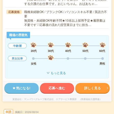
する介護のお仕事です。おじいちゃん、おばあちゃ…
職種未経験OK / ブランクOK / パソコンスキル不要 / 英語力不
応募資格
要
無資格・未経験OK年齢不問★10名以上採用予定★履歴書は
不要です▽応募後の流れ1)翌営業日までに担当…
職場の雰囲気
年齢層
20代
30代
40代
50代
60代
男女比率
女性
男性
もっと見る
気になる!
応募へ進む
詳しく見る
派遣会社
マンパワーグループ株式会社 ケアサービス事業部 （医療福祉介護関連）
未読
掲載日
2026/08/04