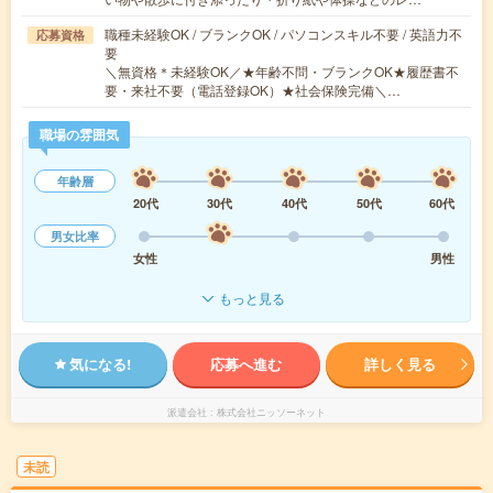
職種未経験OK / ブランクOK / パソコンスキル不要 / 英語力不
応募資格
要
＼無資格＊未経験OK／★年齢不問・ブランクOK★履歴書不
要・来社不要（電話登録OK）★社会保険完備＼…
職場の雰囲気
年齢層
20代
30代
40代
50代
60代
男女比率
女性
男性
もっと見る
気になる!
応募へ進む
詳しく見る
派遣会社
株式会社ニッソーネット
未読