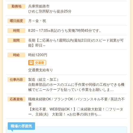
兵庫県姫路市
勤務地
ひめじ別所駅から徒歩25分
月～金・祝
曜日頻度
8:20～17:05※表記のうち実働7時間45分です。
時間
長期【ご応募から1週間以内(最短2日目)のスピード就業が可
期間
能】即日～
時給1200円
時給
交通費
交通費支給有り
製造（組立・加工）
仕事内容
自動車部品のホースのゴムに手作業や同様の工程ができる機
械でビニールテープを貼っていく作業をお願いしま…
職種未経験OK / ブランクOK / パソコンスキル不要 / 英語力不
応募資格
要
【来社不要、WEB登録OK！】〇未経験大歓迎！〇フリータ
ー、主婦(夫) 大歓迎！ ※お仕事の掛け持ち…
職場の雰囲気