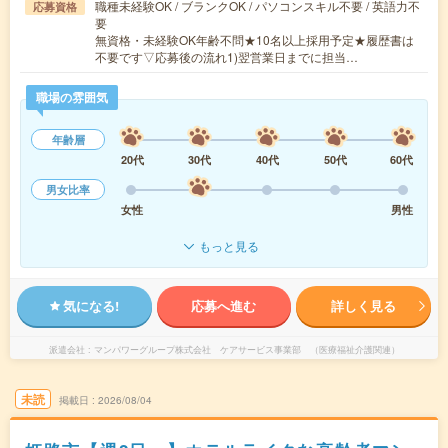
職種未経験OK / ブランクOK / パソコンスキル不要 / 英語力不
応募資格
要
無資格・未経験OK年齢不問★10名以上採用予定★履歴書は
不要です▽応募後の流れ1)翌営業日までに担当…
職場の雰囲気
年齢層
20代
30代
40代
50代
60代
男女比率
女性
男性
もっと見る
気になる!
応募へ進む
詳しく見る
派遣会社
マンパワーグループ株式会社 ケアサービス事業部 （医療福祉介護関連）
未読
掲載日
2026/08/04