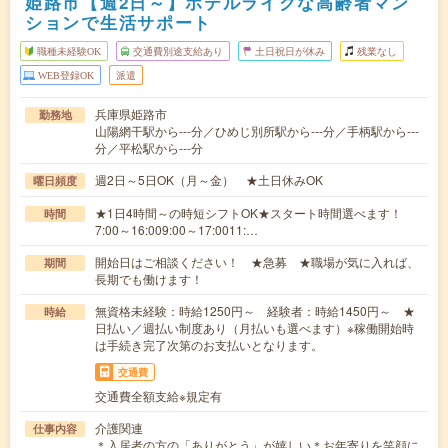
姫路市【週2日～】ホテルライクな高齢者マン
ションで生活サポート
職種未経験OK
交通費別途支給あり
土日祝日が休み
残業なし
WEB登録OK
派遣
兵庫県姫路市
勤務地
山陽網干駅から---分／ひめじ別所駅から---分／手柄駅から---
分／平松駅から---分
週2日～5日OK（月～金） ★土日休みOK
曜日頻度
★1日4時間～の時短シフトOK★スタート時間選べます！
時間
7:00～16:009:00～17:0011:…
開始日はご相談ください！ ★急募 ★職場が気に入れば、
期間
長期でも働けます！
無資格未経験：時給1250円～ 経験者：時給1450円～ ★
時給
日払い／週払い制度あり（月払いも選べます）※稼働開始時
は手続き完了次第のお支払いとなります。
交通費
交通費全額支給※規定有
介護関連
仕事内容
＊入居者の方の「ありがとう」が嬉しい＊お年寄りを笑顔に