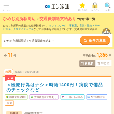
メニュー
気になる!
ログイン
検索
ひめじ別所駅周辺
×
交通費別途支給あり
のお仕事一覧
ひめじ別所駅の派遣のお仕事情報です。
オフィスワーク・事務系
、
営業・販売・サー
ビス系
、
クリエイティブ系
などのお仕事を取り揃えています。交通費別途支給ありの
条件の他に、
職種未経験OK
、
友だちと一緒の応募OK
、
残業なし
などのこだわり条件
も取り揃えています。
条件の変更
ひめじ別所駅周辺 / 交通費別途支給あり
11
1,355
全
件
平均時給:
円
時給順
新着順
未読
掲載日
2026/08/08
NEW
＜医療行為はナシ＞時給1400円！病院で備品
のチェックなど
職種未経験OK
交通費別途支給あり
土日祝日が休み
WEB登録OK
派遣
兵庫県姫路市
勤務地