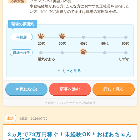
ブランクOK / 英語力不要
応募資格
事務職経験がある方<こんな方におすすめ正社員を目指した
い方→紹介予定派遣なのでまずは職場の雰囲気を確…
職場の雰囲気
年齢層
20代
30代
40代
50代
60代
職場の様子
活気がある
しずか
もっと見る
気になる!
応募へ進む
詳しく見る
派遣会社
マンパワーグループ株式会社
未読
掲載日
2026/07/29
3ヵ月で73万円稼ぐ！未経験OK＊おばあちゃん