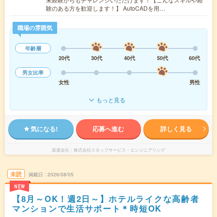
験のある方を歓迎します！】 AutoCADを用…
職場の雰囲気
年齢層
20代
30代
40代
50代
60代
男女比率
女性
男性
もっと見る
気になる!
応募へ進む
詳しく見る
派遣会社
株式会社スタッフサービス・エンジニアリング
未読
掲載日
2026/08/05
NEW
【8月～OK！週2日～】ホテルライクな高齢者
マンションで生活サポート＊時短OK