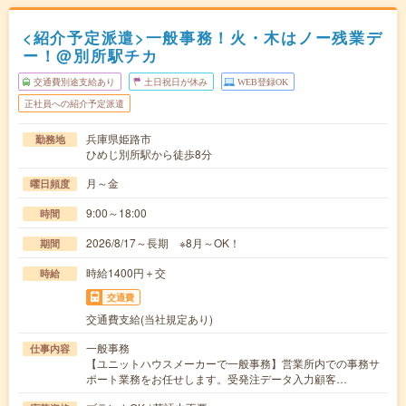
<紹介予定派遣>一般事務！火・木はノー残業デ
ー！@別所駅チカ
交通費別途支給あり
土日祝日が休み
WEB登録OK
正社員への紹介予定派遣
兵庫県姫路市
勤務地
ひめじ別所駅から徒歩8分
月～金
曜日頻度
9:00～18:00
時間
2026/8/17～長期 ※8月～OK！
期間
時給1400円＋交
時給
交通費
交通費支給(当社規定あり)
一般事務
仕事内容
【ユニットハウスメーカーで一般事務】営業所内での事務サ
ポート業務をお任せします。受発注データ入力顧客…