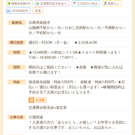
職種未経験OK
交通費別途支給あり
土日祝日が休み
残業なし
WEB登録OK
派遣
兵庫県姫路市
勤務地
山陽網干駅から---分／ひめじ別所駅から---分／手柄駅から---
分／平松駅から---分
週2日～5日OK（月～金） ★土日休みOK
曜日頻度
★1日4時間～の時短シフトOK★スタート時間選べます！
時間
7:00～16:009:00～17:0011:…
開始日はご相談ください！ ★急募 ★職場が気に入れば、
期間
長期でも働けます！
無資格未経験：時給1250円～ 経験者：時給1450円～★日
時給
払い／週払い制度あり（月払いも選べます）※稼働開始時は
手続き完了次第のお支払いとなります。
交通費
交通費全額支給※規定有
介護関連
仕事内容
＊入居者の方の「ありがとう」が嬉しい＊お年寄りを笑顔に
する介護のお仕事です。おじいちゃん、おばあちゃ…