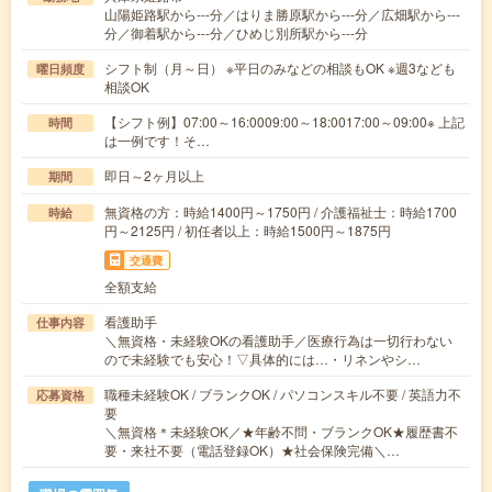
山陽姫路駅から---分／はりま勝原駅から---分／広畑駅から---
分／御着駅から---分／ひめじ別所駅から---分
シフト制（月～日） ※平日のみなどの相談もOK ※週3なども
曜日頻度
相談OK
【シフト例】07:00～16:0009:00～18:0017:00～09:00※ 上記
時間
は一例です！そ…
即日～2ヶ月以上
期間
無資格の方：時給1400円～1750円 / 介護福祉士：時給1700
時給
円～2125円 / 初任者以上：時給1500円～1875円
交通費
全額支給
看護助手
仕事内容
＼無資格・未経験OKの看護助手／医療行為は一切行わない
ので未経験でも安心！▽具体的には…・リネンやシ…
職種未経験OK / ブランクOK / パソコンスキル不要 / 英語力不
応募資格
要
＼無資格＊未経験OK／★年齢不問・ブランクOK★履歴書不
要・来社不要（電話登録OK）★社会保険完備＼…