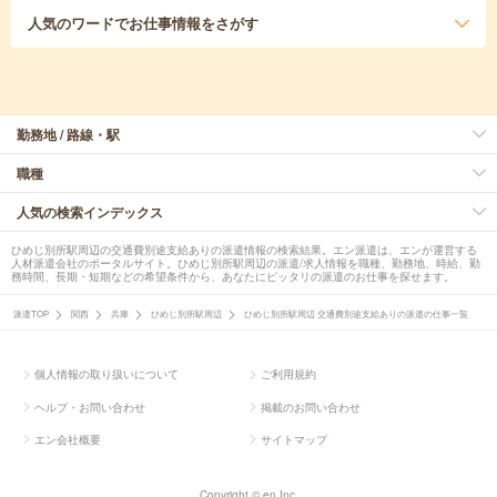
人気のワード
でお仕事情報をさがす
勤務地 / 路線・駅
職種
人気の検索インデックス
ひめじ別所駅周辺の交通費別途支給ありの派遣情報の検索結果。エン派遣は、エンが運営する
人材派遣会社のポータルサイト。ひめじ別所駅周辺の派遣/求人情報を職種、勤務地、時給、勤
務時間、長期・短期などの希望条件から、あなたにピッタリの派遣のお仕事を探せます。
派遣TOP
関西
兵庫
ひめじ別所駅周辺
ひめじ別所駅周辺 交通費別途支給ありの派遣の仕事一覧
個人情報の取り扱いについて
ご利用規約
ヘルプ・お問い合わせ
掲載のお問い合わせ
エン会社概要
サイトマップ
Copyright © en Inc.