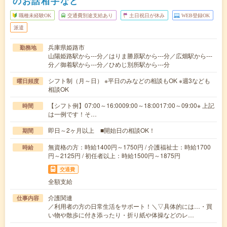
のお話相手など
職種未経験OK
交通費別途支給あり
土日祝日が休み
WEB登録OK
派遣
兵庫県姫路市
勤務地
山陽姫路駅から---分／はりま勝原駅から---分／広畑駅から---
分／御着駅から---分／ひめじ別所駅から---分
シフト制（月～日） ※平日のみなどの相談もOK ※週3なども
曜日頻度
相談OK
【シフト例】07:00～16:0009:00～18:0017:00～09:00※ 上記
時間
は一例です！そ…
即日～2ヶ月以上 ■開始日の相談OK！
期間
無資格の方：時給1400円～1750円 / 介護福祉士：時給1700
時給
円～2125円 / 初任者以上：時給1500円～1875円
交通費
全額支給
介護関連
仕事内容
／利用者の方の日常生活をサポート！＼▽具体的には…・買
い物や散歩に付き添ったり・折り紙や体操などのレ…