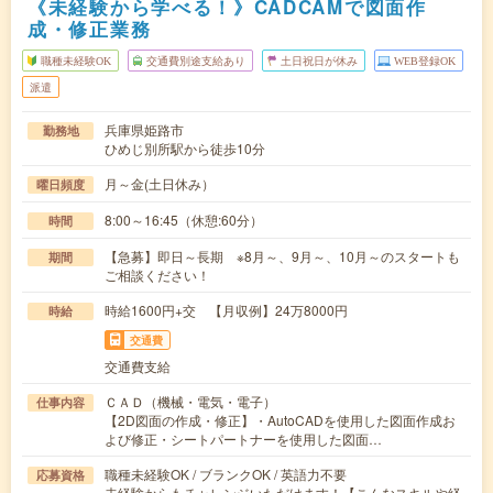
《未経験から学べる！》CADCAMで図面作
成・修正業務
職種未経験OK
交通費別途支給あり
土日祝日が休み
WEB登録OK
派遣
兵庫県姫路市
勤務地
ひめじ別所駅から徒歩10分
月～金(土日休み）
曜日頻度
8:00～16:45（休憩:60分）
時間
【急募】即日～長期 ※8月～、9月～、10月～のスタートも
期間
ご相談ください！
時給1600円+交 【月収例】24万8000円
時給
交通費
交通費支給
ＣＡＤ（機械・電気・電子）
仕事内容
【2D図面の作成・修正】・AutoCADを使用した図面作成お
よび修正・シートパートナーを使用した図面…
職種未経験OK / ブランクOK / 英語力不要
応募資格
未経験からもチャレンジいただけます！【こんなスキルや経