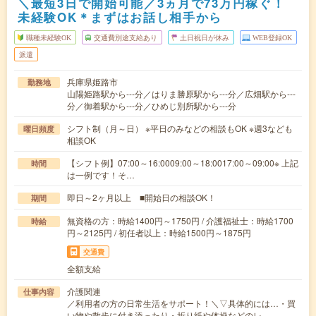
＼最短3日で開始可能／3ヵ月で73万円稼ぐ！
未経験OK＊まずはお話し相手から
職種未経験OK
交通費別途支給あり
土日祝日が休み
WEB登録OK
派遣
兵庫県姫路市
勤務地
山陽姫路駅から---分／はりま勝原駅から---分／広畑駅から---
分／御着駅から---分／ひめじ別所駅から---分
シフト制（月～日） ※平日のみなどの相談もOK ※週3なども
曜日頻度
相談OK
【シフト例】07:00～16:0009:00～18:0017:00～09:00※ 上記
時間
は一例です！そ…
即日～2ヶ月以上 ■開始日の相談OK！
期間
無資格の方：時給1400円～1750円 / 介護福祉士：時給1700
時給
円～2125円 / 初任者以上：時給1500円～1875円
交通費
全額支給
介護関連
仕事内容
／利用者の方の日常生活をサポート！＼▽具体的には…・買
い物や散歩に付き添ったり・折り紙や体操などのレ…