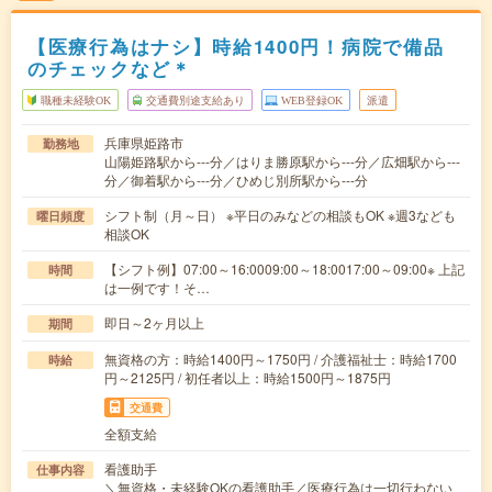
【医療行為はナシ】時給1400円！病院で備品
のチェックなど＊
職種未経験OK
交通費別途支給あり
WEB登録OK
派遣
兵庫県姫路市
勤務地
山陽姫路駅から---分／はりま勝原駅から---分／広畑駅から---
分／御着駅から---分／ひめじ別所駅から---分
シフト制（月～日） ※平日のみなどの相談もOK ※週3なども
曜日頻度
相談OK
【シフト例】07:00～16:0009:00～18:0017:00～09:00※ 上記
時間
は一例です！そ…
即日～2ヶ月以上
期間
無資格の方：時給1400円～1750円 / 介護福祉士：時給1700
時給
円～2125円 / 初任者以上：時給1500円～1875円
交通費
全額支給
看護助手
仕事内容
＼無資格・未経験OKの看護助手／医療行為は一切行わない