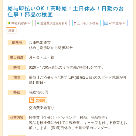
給与即払いOK！高時給！土日休み！日勤のお
仕事！部品の検査
職種未経験OK
交通費別途支給あり
土日祝日が休み
WEB登録OK
派遣
兵庫県姫路市
勤務地
ひめじ別所駅から徒歩25分
月～金・土・祝
曜日頻度
8:20～17:05※表記のうち実働7時間45分です。
時間
長期【ご応募から1週間以内(最短2日目)のスピード就業が可
期間
能】即日～
時給1200円
時給
交通費
交通費支給有り
軽作業（仕分け・ピッキング・検品、商品管理）
仕事内容
製品を検圧機にかけて目視検査、キャップを付ける作業をお
願いします。(派遣)日休み、土曜企業カレンダー…