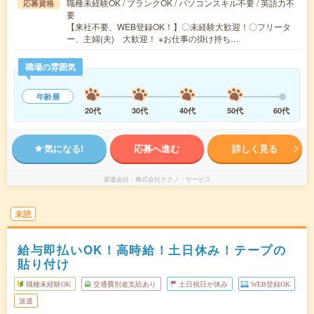
職種未経験OK / ブランクOK / パソコンスキル不要 / 英語力不
応募資格
要
【来社不要、WEB登録OK！】〇未経験大歓迎！〇フリータ
ー、主婦(夫) 大歓迎！ ※お仕事の掛け持ち…
職場の雰囲気
年齢層
20代
30代
40代
50代
60代
気になる!
応募へ進む
詳しく見る
派遣会社
株式会社テクノ・サービス
未読
給与即払いOK！高時給！土日休み！テープの
貼り付け
職種未経験OK
交通費別途支給あり
土日祝日が休み
WEB登録OK
派遣