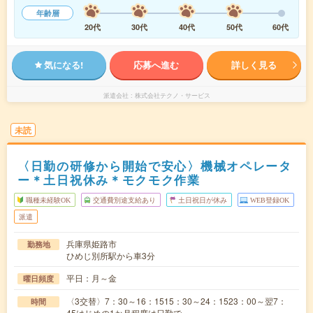
年齢層
20代
30代
40代
50代
60代
気になる!
応募へ進む
詳しく見る
派遣会社
株式会社テクノ・サービス
未読
〈日勤の研修から開始で安心〉機械オペレータ
ー＊土日祝休み＊モクモク作業
職種未経験OK
交通費別途支給あり
土日祝日が休み
WEB登録OK
派遣
兵庫県姫路市
勤務地
ひめじ別所駅から車3分
平日：月～金
曜日頻度
〈3交替〉7：30～16：1515：30～24：1523：00～翌7：
時間
45はじめの1か月程度は日勤で…