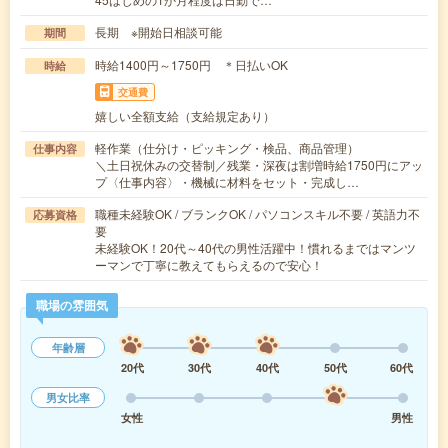
長期 ※開始日相談可能
期間
時給1400円～1750円 ＊日払いOK
時給
交通費
嬉しい全額支給（支給規定あり）
軽作業（仕分け・ピッキング・検品、商品管理）
仕事内容
＼土日祝休みの交替制／残業・深夜は割増時給1750円にアッ
プ〈仕事内容〉・機械に材料をセット・完成し…
職種未経験OK / ブランクOK / パソコンスキル不要 / 英語力不
応募資格
要
未経験OK！20代～40代の男性活躍中！慣れるまではマンツ
ーマンで丁寧に教えてもらえるので安心！
職場の雰囲気
年齢層
20代
30代
40代
50代
60代
男女比率
女性
男性