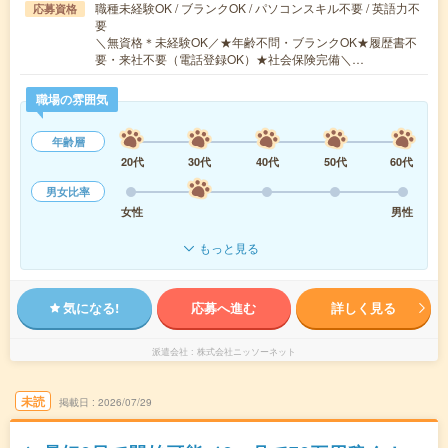
職種未経験OK / ブランクOK / パソコンスキル不要 / 英語力不
応募資格
要
＼無資格＊未経験OK／★年齢不問・ブランクOK★履歴書不
要・来社不要（電話登録OK）★社会保険完備＼…
職場の雰囲気
年齢層
20代
30代
40代
50代
60代
男女比率
女性
男性
もっと見る
気になる!
応募へ進む
詳しく見る
派遣会社
株式会社ニッソーネット
未読
掲載日
2026/07/29