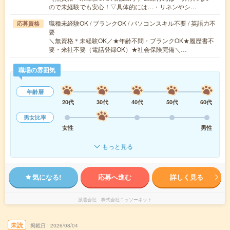
ので未経験でも安心！▽具体的には…・リネンやシ…
職種未経験OK / ブランクOK / パソコンスキル不要 / 英語力不
応募資格
要
＼無資格＊未経験OK／★年齢不問・ブランクOK★履歴書不
要・来社不要（電話登録OK）★社会保険完備＼…
職場の雰囲気
年齢層
20代
30代
40代
50代
60代
男女比率
女性
男性
もっと見る
気になる!
応募へ進む
詳しく見る
派遣会社
株式会社ニッソーネット
未読
掲載日
2026/08/04