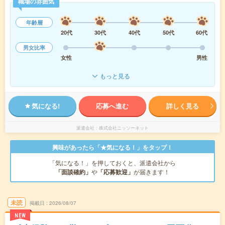
職場の雰囲気
年齢層
20代
30代
40代
50代
60代
男女比率
女性
男性
もっと見る
気になる!
応募へ進む
詳しく見る
派遣会社
株式会社ニッソーネット
興味があったら「★気になる！」をタップ！
「気になる！」を押しておくと、派遣会社から
「面談確約」
や
「応募歓迎」
が届きます！
未読
掲載日
2026/08/07
NEW