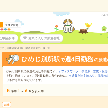
ヘル
エリア変更
た希望条件
お気に入りの派遣会社
ひめじ別所駅周辺 週4日勤務の派遣の仕事一覧
ひめじ別所駅
週4日勤務
で
の派遣
ひめじ別所駅の派遣のお仕事情報です。
オフィスワーク・事務系
、
営業・販売
を取り揃えています。週4日勤務の条件の他に、
交通費別途支給あり
、
職種未
り条件も取り揃えています。
6
1
6
件中
～
件を表示中
未読