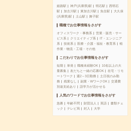
姫路駅
神戸(兵庫県)駅
明石駅
西明石
駅
加古川駅
東加古川駅
魚住駅
大久保
(兵庫県)駅
土山駅
舞子駅
職種でお仕事情報をさがす
オフィスワーク・事務系
営業・販売・サー
ビス系
クリエイティブ系
IT・エンジニア
系
技術系
医療・介護・福祉・教育系
軽
作業・物流・工場・その他
こだわりでお仕事情報をさがす
短期
単発
職種未経験OK
10名以上の大
量募集
友だちと一緒の応募OK
在宅・リモ
ートワーク
週2～3日勤務
土日祝のみ勤
務
残業なし
副業・WワークOK
交通費
別途支給あり
語学力が活かせる
人気のワードでお仕事情報をさがす
急募
年齢不問
財団法人
英語
書類チェ
ック
テレビ局
封入
大学