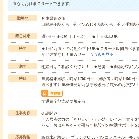
間なくお仕事スタートできます。
勤務地
兵庫県姫路市
山陽網干駅から---分／ひめじ別所駅から---分／手柄駅か
曜日頻度
週2日～5日OK（月～金） ★土日休みOK
時間
★1日4時間～の時短シフトOK★スタート時間選べます！7:00～1
など残業なし！※Wワー…
つづきを見る
期間
開始日はご相談ください！ ★急募 ★職場が気に入
時給
無資格未経験：時給1250円～ 経験者：時給1450
選べます）※稼働開始時は手続き完了次第のお支払い
交通費
交通費全額支給※規定有
仕事内容
介護関連
＊入居者の方の「ありがとう」が嬉しい＊お年寄りを
ゃん、おばあちゃんが暮らす施設での生活サポートを
応募資格
職種未経験OK / ブランクOK / パソコンスキル不要 /