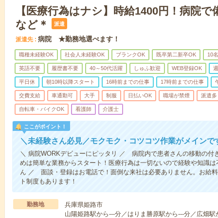
【医療行為はナシ】時給1400円！病院
など＊
派遣
病院 ★勤務地選べます！
派遣先
職種未経験OK
社会人未経験OK
ブランクOK
既卒第二新卒OK
10
英語不要
履歴書不要
40～50代活躍
しゅふ歓迎
WEB登録OK
週
平日休
朝10時以降スタート
16時前までの仕事
17時前までの仕事
交費支給
車通勤可
大手
制服
日払いOK
職場が禁煙
派遣多
自転車・バイクOK
看護師
介護士
ここがポイント！
＼未経験さん必見／モクモク・コツコツ作業がメインで
＼ 病院WORKデビューにピッタリ ／ 病院内で患者さんの移動の
めは簡単な業務からスタート！医療行為は一切ないので経験や知識は
ん ／ 面談・登録はお電話で！面倒な来社は必要ありません。お給料
ト制度もあります！
勤務地
兵庫県姫路市
山陽姫路駅から---分／はりま勝原駅から---分／広畑駅