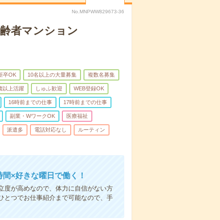
No.MNPWW829673-36
高齢者マンション
新卒OK
10名以上の大量募集
複数名募集
0歳以上活躍
しゅふ歓迎
WEB登録OK
16時前までの仕事
17時前までの仕事
副業・WワークOK
医療福祉
派遣多
電話対応なし
ルーティン
時間×好きな曜日で働く！
立度が高めなので、体力に自信がない方
ひとつでお仕事紹介まで可能なので、手