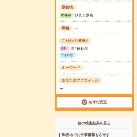
勤務地
ひめじ別所
駅/路線
職種
---
こだわりINDEX
週4日勤務
絶対
---
できれば
キーワード
---
あなたのプロフィール
---
条件の変更
他の検索結果を見る
勤務地でお仕事情報をさがす