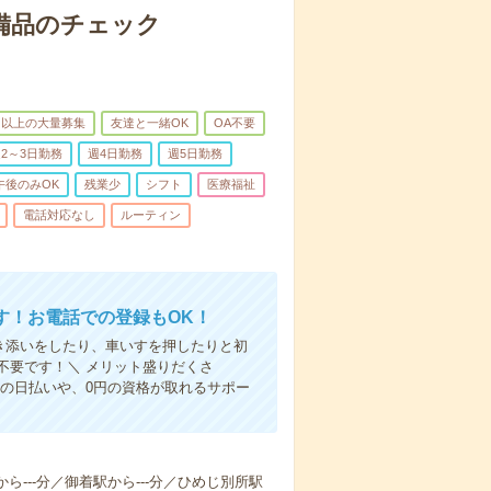
で備品のチェック
名以上の大量募集
友達と一緒OK
OA不要
2～3日勤務
週4日勤務
週5日勤務
午後のみOK
残業少
シフト
医療福祉
電話対応なし
ルーティン
す！お電話での登録もOK！
付き添いをしたり、車いすを押したりと初
不要です！＼ メリット盛りだくさ
の日払いや、0円の資格が取れるサポー
から---分／御着駅から---分／ひめじ別所駅