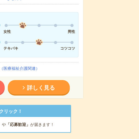
女性
男性
テキパキ
コツコツ
（医療福祉介護関連）
詳しく見る
クリック！
」
や
「応募歓迎」
が届きます！