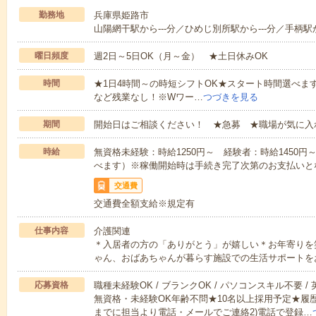
勤務地
兵庫県姫路市
山陽網干駅から---分／ひめじ別所駅から---分／手柄駅か
曜日頻度
週2日～5日OK（月～金） ★土日休みOK
時間
★1日4時間～の時短シフトOK★スタート時間選べます！7:00～1
など残業なし！※Wワー…
つづきを見る
期間
開始日はご相談ください！ ★急募 ★職場が気に入
時給
無資格未経験：時給1250円～ 経験者：時給1450
べます）※稼働開始時は手続き完了次第のお支払いと
交通費
交通費全額支給※規定有
仕事内容
介護関連
＊入居者の方の「ありがとう」が嬉しい＊お年寄りを
ゃん、おばあちゃんが暮らす施設での生活サポートを
応募資格
職種未経験OK / ブランクOK / パソコンスキル不要 /
無資格・未経験OK年齢不問★10名以上採用予定★履
までに担当より電話・メールでご連絡2)電話で登録…