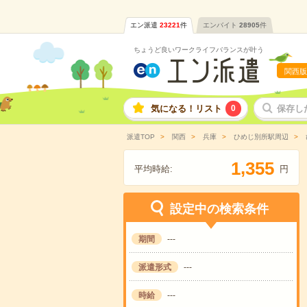
エン派遣
23221
件
エンバイト
28905
件
ちょうど良いワークライフバランスが叶う
関西版
気になる！リスト
0
保存し
派遣TOP
関西
兵庫
ひめじ別所駅周辺
,
1
3
5
5
平均時給:
円
設定中の検索条件
期間
---
派遣形式
---
時給
---