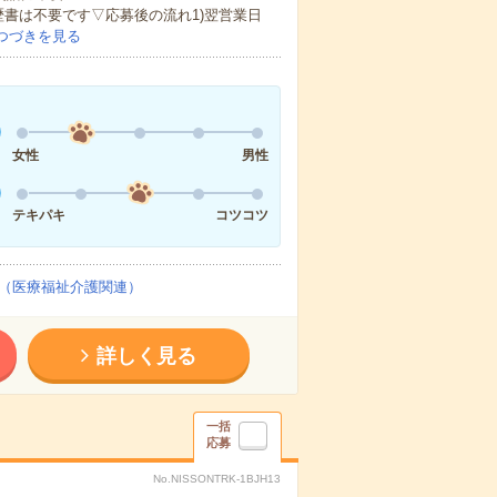
歴書は不要です▽応募後の流れ1)翌営業日
つづきを見る
女性
男性
テキパキ
コツコツ
（医療福祉介護関連）
詳しく見る
一括
応募
No.NISSONTRK-1BJH13