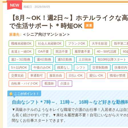
NEW
掲載日
2026/08/05
【8月～OK！週2日～】ホテルライクな
で生活サポート＊時短OK
派遣
＜シニア向けマンション＞
派遣先
職種未経験OK
社会人未経験OK
ブランクOK
大学生歓迎
既卒第二
友達と一緒OK
OA不要
英語不要
履歴書不要
40～50代活躍
6
週2～3日勤務
週4日勤務
週5日勤務
土日祝休
朝10時以降スタート
5ｈ以内OK
午後のみOK
残業なし
シフト
交替制勤務
扶養控内
交費支給
車通勤可
服装自由
日払いOK
週払いOK
職場が禁煙
自転車・バイクOK
看護師
介護士
ここがポイント！
自由なシフト＊7時～、11時～、16時～など好きな勤務
▼高級ホテルのようなキレイな職場で介護のお仕事！入居者さんは自
も長く続けやすいです。▼来社＆履歴書不要！自宅にいながらスマホ
間なくお仕事スタートできます。