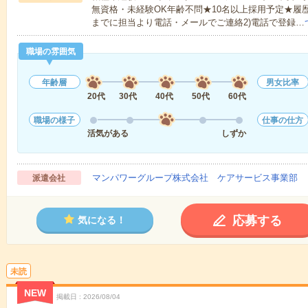
無資格・未経験OK年齢不問★10名以上採用予定★履
までに担当より電話・メールでご連絡2)電話で登録…
職場の雰囲気
年齢層
男女比率
20代
30代
40代
50代
60代
職場の様子
仕事の仕方
活気がある
しずか
マンパワーグループ株式会社 ケアサービス事業部 
派遣会社
応募する
気になる！
未読
NEW
掲載日
2026/08/04