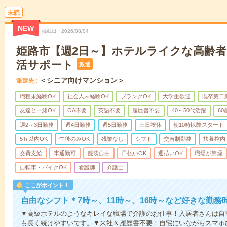
未読
NEW
掲載日
2026/08/04
姫路市【週2日～】ホテルライクな高齢
活サポート
派遣
＜シニア向けマンション＞
派遣先
職種未経験OK
社会人未経験OK
ブランクOK
大学生歓迎
既卒第二
友達と一緒OK
OA不要
英語不要
履歴書不要
40～50代活躍
6
週2～3日勤務
週4日勤務
週5日勤務
土日祝休
朝10時以降スタート
5ｈ以内OK
午後のみOK
残業なし
シフト
交替制勤務
扶養控内
交費支給
車通勤可
服装自由
日払いOK
週払いOK
職場が禁煙
自転車・バイクOK
看護師
介護士
ここがポイント！
自由なシフト＊7時～、11時～、16時～など好きな勤務
▼高級ホテルのようなキレイな職場で介護のお仕事！入居者さんは自
も長く続けやすいです。▼来社＆履歴書不要！自宅にいながらスマホ