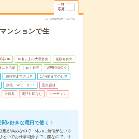
一括
応募
No.MNPWW829673-36
者マンションで生
新卒OK
10名以上の大量募集
複数名募集
0歳以上活躍
しゅふ歓迎
WEB登録OK
16時前までの仕事
17時前までの仕事
副業・WワークOK
医療福祉
派遣多
電話対応なし
ルーティン
時間×好きな曜日で働く！
立度が高めなので、体力に自信がない方
ひとつでお仕事紹介まで可能なので、手