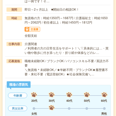
は一例です！そ…
即日～2ヶ月以上 ■開始日の相談OK！
期間
無資格の方：時給1350円～1687円 / 介護福祉士：時給1650
時給
円～2062円 / 初任者以上：時給1450円～1812円
交通費
全額支給
介護関連
仕事内容
／利用者の方の日常生活をサポート！＼▽具体的には…・買
い物や散歩に付き添ったり・折り紙や体操などのレ…
職種未経験OK / ブランクOK / パソコンスキル不要 / 英語力不
応募資格
要
＼無資格＊未経験OK／★年齢不問・ブランクOK★履歴書不
要・来社不要（電話登録OK）★社会保険完備＼…
職場の雰囲気
年齢層
20代
30代
40代
50代
60代
男女比率
女性
男性