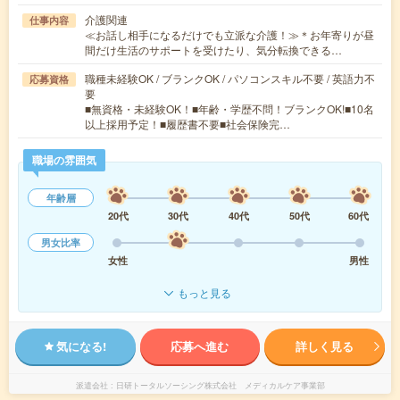
介護関連
仕事内容
≪お話し相手になるだけでも立派な介護！≫＊お年寄りが昼
間だけ生活のサポートを受けたり、気分転換できる…
職種未経験OK / ブランクOK / パソコンスキル不要 / 英語力不
応募資格
要
■無資格・未経験OK！■年齢・学歴不問！ブランクOK!■10名
以上採用予定！■履歴書不要■社会保険完…
職場の雰囲気
年齢層
20代
30代
40代
50代
60代
男女比率
女性
男性
もっと見る
気になる!
応募へ進む
詳しく見る
派遣会社
日研トータルソーシング株式会社 メディカルケア事業部