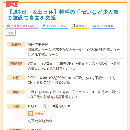
NEW
【週3日～＆土日休】料理の手伝いなど少人数
の施設で自立を支援
交通費別途支給あり
土日祝日が休み
残業なし
WEB登録OK
派遣
福岡市中央区
勤務地
薬院駅から---分／六本松駅から---分／赤坂(福岡県)駅から---
分／桜坂駅から---分
週3日～（週2日～も相談OK） ■曜日固定の相談OK！ ■希望
曜日頻度
の曜日があればご相談ください！
9:00～18:00（休憩60分）■ご希望があれば下記シフトも
時間
OK！早番 7:00～16:00遅番 …
【現在も積極採用中！急募！】2カ月～ ■ご応募から最短2
期間
～3日後の就業も相談可能です！
時給1350円～ ■週払いOK
時給
交通費
交通費全額支給
介護関連