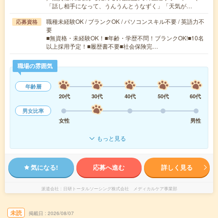
「話し相手になって、うんうんとうなずく」「天気が…
職種未経験OK / ブランクOK / パソコンスキル不要 / 英語力不
応募資格
要
■無資格・未経験OK！■年齢・学歴不問！ブランクOK!■10名
以上採用予定！■履歴書不要■社会保険完…
職場の雰囲気
年齢層
20代
30代
40代
50代
60代
男女比率
女性
男性
もっと見る
気になる!
応募へ進む
詳しく見る
派遣会社
日研トータルソーシング株式会社 メディカルケア事業部
未読
掲載日
2026/08/07