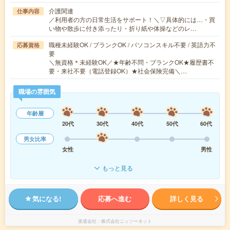
介護関連
仕事内容
／利用者の方の日常生活をサポート！＼▽具体的には…・買
い物や散歩に付き添ったり・折り紙や体操などのレ…
職種未経験OK / ブランクOK / パソコンスキル不要 / 英語力不
応募資格
要
＼無資格＊未経験OK／★年齢不問・ブランクOK★履歴書不
要・来社不要（電話登録OK）★社会保険完備＼…
職場の雰囲気
年齢層
20代
30代
40代
50代
60代
男女比率
女性
男性
もっと見る
気になる!
応募へ進む
詳しく見る
派遣会社
株式会社ニッソーネット