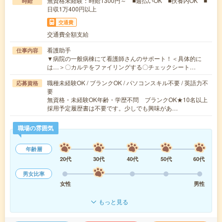
無資格未経験：時給1300円～ ■週払いOK ■扶養内OK ■
時給
日収1万400円以上
交通費
交通費全額支給
看護助手
仕事内容
▼病院の一般病棟にて看護師さんのサポート！＜具体的に
は…＞〇カルテをファイリングする〇チェックシート…
職種未経験OK / ブランクOK / パソコンスキル不要 / 英語力不
応募資格
要
無資格・未経験OK年齢・学歴不問 ブランクOK★10名以上
採用予定履歴書は不要です。少しでも興味があ…
職場の雰囲気
年齢層
20代
30代
40代
50代
60代
男女比率
女性
男性
もっと見る