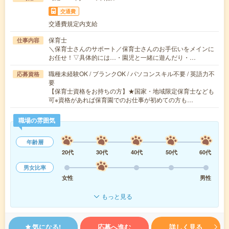
交通費
交通費規定内支給
保育士
仕事内容
＼保育士さんのサポート／保育士さんのお手伝いをメインに
お任せ！▽具体的には…・園児と一緒に遊んだり・…
職種未経験OK / ブランクOK / パソコンスキル不要 / 英語力不
応募資格
要
【保育士資格をお持ちの方】★国家・地域限定保育士なども
可※資格があれば保育園でのお仕事が初めての方も…
職場の雰囲気
年齢層
20代
30代
40代
50代
60代
男女比率
女性
男性
もっと見る
気になる!
応募へ進む
詳しく見る