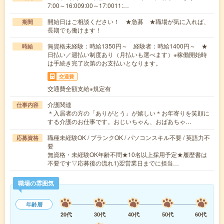
7:00～16:009:00～17:0011:…
開始日はご相談ください！ ★急募 ★職場が気に入れば、
期間
長期でも働けます！
無資格未経験：時給1350円～ 経験者：時給1400円～ ★
時給
日払い／週払い制度あり（月払いも選べます）※稼働開始時
は手続き完了次第のお支払いとなります。
交通費
交通費全額支給※規定有
介護関連
仕事内容
＊入居者の方の「ありがとう」が嬉しい＊お年寄りを笑顔に
する介護のお仕事です。おじいちゃん、おばあちゃ…
職種未経験OK / ブランクOK / パソコンスキル不要 / 英語力不
応募資格
要
無資格・未経験OK年齢不問★10名以上採用予定★履歴書は
不要です▽応募後の流れ1)翌営業日までに担当…
職場の雰囲気
年齢層
20代
30代
40代
50代
60代