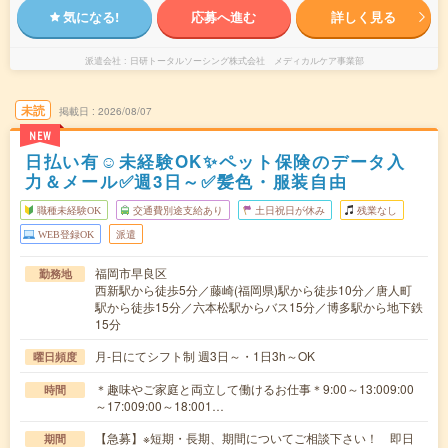
気になる!
応募へ進む
詳しく見る
派遣会社
日研トータルソーシング株式会社 メディカルケア事業部
未読
掲載日
2026/08/07
NEW
日払い有☺未経験OK✨ペット保険のデータ入
力＆メール✅週3日～✅髪色・服装自由
職種未経験OK
交通費別途支給あり
土日祝日が休み
残業なし
WEB登録OK
派遣
福岡市早良区
勤務地
西新駅から徒歩5分／藤崎(福岡県)駅から徒歩10分／唐人町
駅から徒歩15分／六本松駅からバス15分／博多駅から地下鉄
15分
月-日にてシフト制 週3日～・1日3h～OK
曜日頻度
＊趣味やご家庭と両立して働けるお仕事＊9:00～13:009:00
時間
～17:009:00～18:001…
【急募】※短期・長期、期間についてご相談下さい！ 即日
期間