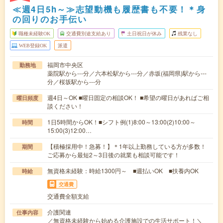
≪週4日5h～≫志望動機も履歴書も不要！＊身
の回りのお手伝い
職種未経験OK
交通費別途支給あり
土日祝日が休み
残業なし
WEB登録OK
派遣
福岡市中央区
勤務地
薬院駅から---分／六本松駅から---分／赤坂(福岡県)駅から---
分／桜坂駅から---分
週4日～OK ■曜日固定の相談OK！ ■希望の曜日があればご相
曜日頻度
談ください！
1日5時間からOK！■シフト例(1)8:00～13:00(2)10:00～
時間
15:00(3)12:00…
【積極採用中！急募！】＊1年以上勤務している方が多数！
期間
ご応募から最短2～3日後の就業も相談可能です！
無資格未経験：時給1300円～ ■週払いOK ■扶養内OK
時給
交通費
交通費全額支給
介護関連
仕事内容
／無資格未経験から始める介護施設での生活サポート！＼