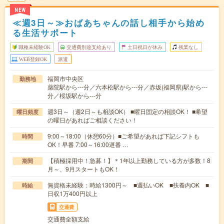
NEW
≪週3日～≫おばあちゃんの話し相手から始め
る生活サポート
職種未経験OK
交通費別途支給あり
土日祝日が休み
残業なし
WEB登録OK
派遣
福岡市中央区
勤務地
薬院駅から---分／六本松駅から---分／赤坂(福岡県)駅から---
分／桜坂駅から---分
週3日～（週2日～も相談OK） ■曜日固定の相談OK！ ■希望
曜日頻度
の曜日があればご相談ください！
9:00～18:00（休憩60分）■ご希望があれば下記シフトも
時間
OK！早番 7:00～16:00遅番 …
【積極採用中！急募！】＊1年以上勤務している方が多数！8
期間
月～、9月スタートもOK！
無資格未経験：時給1300円～ ■週払いOK ■扶養内OK ■
時給
日収1万400円以上
交通費
交通費全額支給