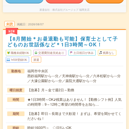
派遣会社
株式会社グルージョブ 福岡支店
未読
掲載日
2026/08/07
NEW
【8月開始＊お昼退勤も可能】保育士として子
どものお世話係など＊1日3時間～OK！
職種未経験OK
交通費別途支給あり
土日祝日が休み
残業なし
WEB登録OK
派遣
福岡市中央区
勤務地
西鉄福岡駅から---分／天神南駅から---分／六本松駅から---分
／大濠公園駅から---分／薬院大通駅から---分
【急募】月～金で週2日～勤務
曜日頻度
★1日3時間～OK♪残業はありません！【勤務シフト例】人気
時間
の時間帯：9～12時ご希望の時間帯をお知ら…
【急募】即日～長期まで大歓迎！ まずは、希望を聞かせてく
期間
ださいね！
時給1600円～ ◇日払いOK
時給