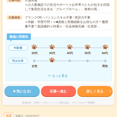
仕事内容
≪少人数施設での生活サポート≫お年寄りたちが自立を目指
して集団生活を送る「グループホーム」。食材の買…
ブランクOK / パソコンスキル不要 / 英語力不要
応募資格
≪年齢・学歴不問！≫■資格と実務経験をお持ちの方＊履歴
書不要＊面談確約≪待遇≫・社会保険完備・社員登…
職場の雰囲気
年齢層
20代
30代
40代
50代
60代
男女比率
女性
男性
もっと見る
気になる!
応募へ進む
詳しく見る
派遣会社
日研トータルソーシング株式会社 メディカルケア事業部
未読
掲載日
2026/08/07