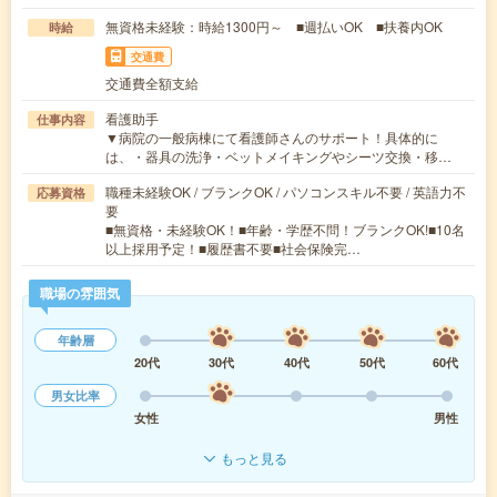
無資格未経験：時給1300円～ ■週払いOK ■扶養内OK
時給
交通費
交通費全額支給
看護助手
仕事内容
▼病院の一般病棟にて看護師さんのサポート！具体的に
は、・器具の洗浄・ベットメイキングやシーツ交換・移…
職種未経験OK / ブランクOK / パソコンスキル不要 / 英語力不
応募資格
要
■無資格・未経験OK！■年齢・学歴不問！ブランクOK!■10名
以上採用予定！■履歴書不要■社会保険完…
職場の雰囲気
年齢層
20代
30代
40代
50代
60代
男女比率
女性
男性
もっと見る