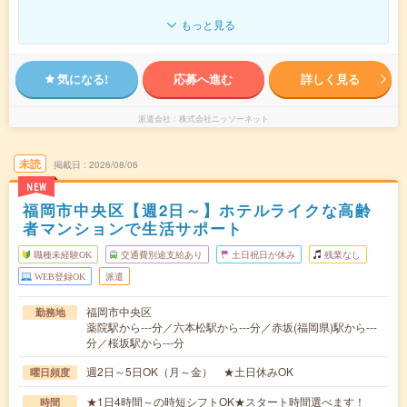
もっと見る
気になる!
応募へ進む
詳しく見る
派遣会社
株式会社ニッソーネット
未読
掲載日
2026/08/06
NEW
福岡市中央区【週2日～】ホテルライクな高齢
者マンションで生活サポート
職種未経験OK
交通費別途支給あり
土日祝日が休み
残業なし
WEB登録OK
派遣
福岡市中央区
勤務地
薬院駅から---分／六本松駅から---分／赤坂(福岡県)駅から---
分／桜坂駅から---分
週2日～5日OK（月～金） ★土日休みOK
曜日頻度
★1日4時間～の時短シフトOK★スタート時間選べます！
時間