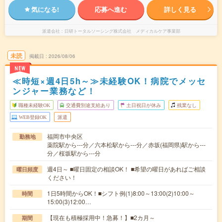
気になる!
応募へ進む
詳しく見る
派遣会社
日研トータルソーシング株式会社 メディカルケア事業部
未読
掲載日
2026/08/06
NEW
≪時短×週4日5h～≫未経験OK！病院でメッセ
ンジャー業務など！
職種未経験OK
交通費別途支給あり
土日祝日が休み
残業なし
WEB登録OK
派遣
福岡市中央区
勤務地
薬院駅から---分／六本松駅から---分／赤坂(福岡県)駅から---
分／桜坂駅から---分
週4日～ ■曜日固定の相談OK！ ■希望の曜日があればご相談
曜日頻度
ください！
1日5時間からOK！■シフト例(1)8:00～13:00(2)10:00～
時間
15:00(3)12:00…
【現在も積極採用中！急募！】■2カ月～
期間