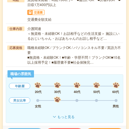
日収1万400円以上
交通費
交通費全額支給
介護関連
仕事内容
＜無資格・未経験OK！お話相手などの生活支援＞ 施設にい
るおじいちゃん・おばあちゃんのお話し相手など…
職種未経験OK / ブランクOK / パソコンスキル不要 / 英語力不
応募資格
要
■無資格・未経験OK！■年齢・学歴不問！ブランクOK!■10名
以上採用予定！■履歴書不要■社会保険完…
職場の雰囲気
年齢層
20代
30代
40代
50代
60代
男女比率
女性
男性
もっと見る