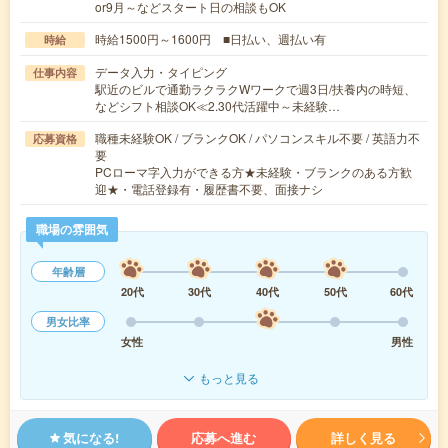
or9月～などスタート日の相談もOK
時給1500円～1600円 ■日払い、週払い有
時給
データ入力・タイピング
仕事内容
駅近のビルで通勤ラクラクWワークで週3日/扶養内の時短、
などシフト相談OK≪2.30代活躍中～未経験…
職種未経験OK / ブランクOK / パソコンスキル不要 / 英語力不
応募資格
要
PCローマ字入力ができる方★未経験・ブランクのある方歓
迎★・電話登録有・履歴書不要、面接ナシ
職場の雰囲気
年齢層
20代
30代
40代
50代
60代
男女比率
女性
男性
もっと見る
気になる!
応募へ進む
詳しく見る