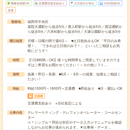
職種未経験OK
交通費別途支給あり
土日祝日が休み
WEB登録OK
派遣
福岡市中央区
勤務地
薬院大通駅から徒歩5分／唐人町駅から徒歩5分／渡辺通駅か
ら徒歩5分／六本松駅から徒歩5分／大濠公園駅から徒歩5分
月曜～日曜の間で週4日～ ■土日祝休みもOK 「平日のみ希
曜日頻度
望！」 「できれば土日祝のみで！」 といったご相談もお気
軽にどうぞ！
【1日8時間～OK】様々な時間帯をご用意していますのでま
時間
ずはご希望をお聞かせください！＜その他シフト…
急募！即日～長期 ■8月～・9月～の就業、短期もご相談く
期間
ださい！
時給1500円～1600円＋交通費 ■昇給あり ■日・週払いOK
時給
交通費
交通費支給あり ※当社規定による
テレマーケティング・テレフォンオペレーター・コールセン
仕事内容
ター
≪＊シンプル＊問合せ対応やデータ入力≫マニュアルを確認
しながらお仕事が進められます。▼仕事例・データ…