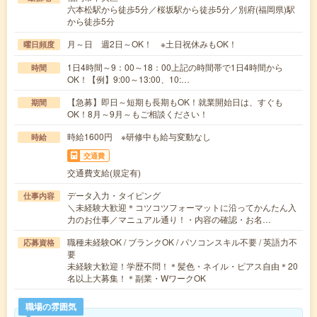
六本松駅から徒歩5分／桜坂駅から徒歩5分／別府(福岡県)駅
から徒歩5分
月～日 週2日～OK！ ※土日祝休みもOK！
曜日頻度
1日4時間～9：00～18：00上記の時間帯で1日4時間から
時間
OK！【例】9:00～13:00、10:…
【急募】即日～短期も長期もOK！就業開始日は、すぐも
期間
OK！8月～9月～もご相談ください！
時給1600円 ※研修中も給与変動なし
時給
交通費
交通費支給(規定有)
データ入力・タイピング
仕事内容
＼未経験大歓迎＊コツコツフォーマットに沿ってかんたん入
力のお仕事／マニュアル通り！・内容の確認・お名…
職種未経験OK / ブランクOK / パソコンスキル不要 / 英語力不
応募資格
要
未経験大歓迎！学歴不問！＊髪色・ネイル・ピアス自由＊20
名以上大募集！＊副業・WワークOK
職場の雰囲気