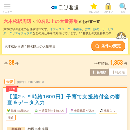
メニュー
気になる!
ログイン
検索
六本松駅周辺
×
10名以上の大量募集
のお仕事一覧
六本松駅の派遣のお仕事情報です。
オフィスワーク・事務系
、
営業・販売・サービス
系
、
クリエイティブ系
などのお仕事を取り揃えています。10名以上の大量募集の条件
の他に、
交通費別途支給あり
、
職種未経験OK
、
友だちと一緒の応募OK
などのこだわ
り条件も取り揃えています。
条件の変更
六本松駅周辺 / 10名以上の大量募集
38
1,353
全
件
平均時給:
円
時給順
新着順
未読
掲載日
2026/08/08
NEW
【週2～＊時給1600円】子育て支援給付金の審
査＆データ入力
職種未経験OK
交通費別途支給あり
土日祝日が休み
残業なし
派遣
福岡市中央区
勤務地