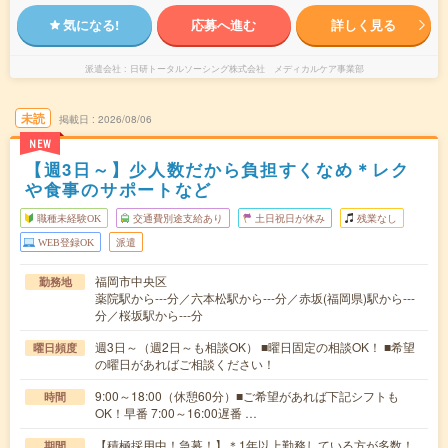
気になる!
応募へ進む
詳しく見る
派遣会社
日研トータルソーシング株式会社 メディカルケア事業部
未読
掲載日
2026/08/06
NEW
【週3日～】少人数だから負担すくなめ＊レク
や食事のサポートなど
職種未経験OK
交通費別途支給あり
土日祝日が休み
残業なし
WEB登録OK
派遣
福岡市中央区
勤務地
薬院駅から---分／六本松駅から---分／赤坂(福岡県)駅から---
分／桜坂駅から---分
週3日～（週2日～も相談OK） ■曜日固定の相談OK！ ■希望
曜日頻度
の曜日があればご相談ください！
9:00～18:00（休憩60分）■ご希望があれば下記シフトも
時間
OK！早番 7:00～16:00遅番 …
【積極採用中！急募！】＊1年以上勤務している方が多数！
期間