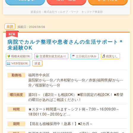
派遣会社
株式会社ウィルオブ・ワーク キッズケア事業部
未読
掲載日
2026/08/06
NEW
病院でカルテ整理や患者さんの生活サポート＊
未経験OK
職種未経験OK
交通費別途支給あり
土日祝日が休み
残業なし
WEB登録OK
派遣
福岡市中央区
勤務地
薬院駅から---分／六本松駅から---分／赤坂(福岡県)駅から---
分／桜坂駅から---分
週3日～（週2日～も相談OK） ■曜日固定の相談OK！ ■希望
曜日頻度
の曜日があればご相談ください！
★スタート時間選べます～シフト例～7:00～16:009:00～
時間
18:0011:00～20:00など…
【現在も積極採用中！急募！】■2カ月～
期間