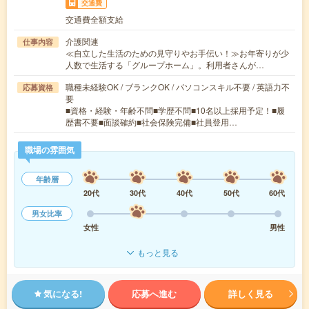
交通費
交通費全額支給
介護関連
仕事内容
≪自立した生活のための見守りやお手伝い！≫お年寄りが少
人数で生活する「グループホーム」。利用者さんが…
職種未経験OK / ブランクOK / パソコンスキル不要 / 英語力不
応募資格
要
■資格・経験・年齢不問■学歴不問■10名以上採用予定！■履
歴書不要■面談確約■社会保険完備■社員登用…
職場の雰囲気
年齢層
20代
30代
40代
50代
60代
男女比率
女性
男性
もっと見る
気になる!
応募へ進む
詳しく見る