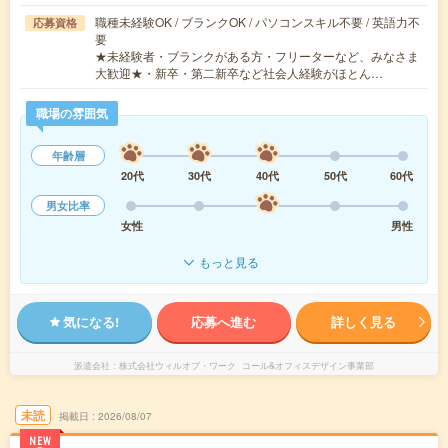
職種未経験OK / ブランクOK / パソコンスキル不要 / 英語力不
応募資格
要
★未経験者・ブランクがある方・フリーターなど、みなさま
大歓迎★・新卒・第二新卒など社会人経験がほとん…
職場の雰囲気
年齢層
20代
30代
40代
50代
60代
男女比率
女性
男性
もっと見る
気になる!
応募へ進む
詳しく見る
派遣会社
株式会社ウィルオブ・ワーク コール&オフィスデザイン事業部
未読
掲載日
2026/08/07
NEW