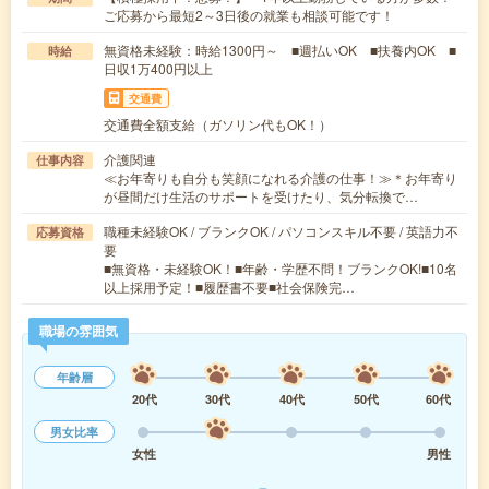
ご応募から最短2～3日後の就業も相談可能です！
無資格未経験：時給1300円～ ■週払いOK ■扶養内OK ■
時給
日収1万400円以上
交通費
交通費全額支給（ガソリン代もOK！）
介護関連
仕事内容
≪お年寄りも自分も笑顔になれる介護の仕事！≫＊お年寄り
が昼間だけ生活のサポートを受けたり、気分転換で…
職種未経験OK / ブランクOK / パソコンスキル不要 / 英語力不
応募資格
要
■無資格・未経験OK！■年齢・学歴不問！ブランクOK!■10名
以上採用予定！■履歴書不要■社会保険完…
職場の雰囲気
年齢層
20代
30代
40代
50代
60代
男女比率
女性
男性