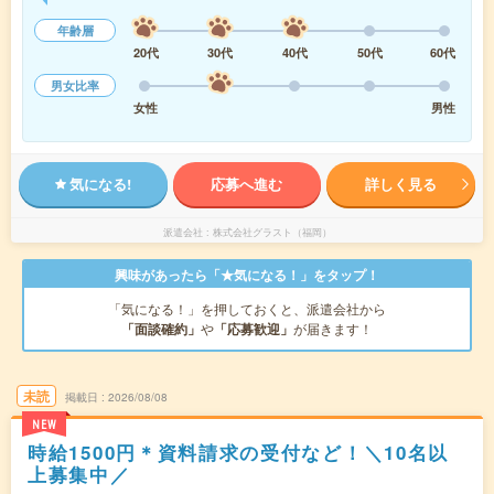
年齢層
20代
30代
40代
50代
60代
男女比率
女性
男性
気になる!
応募へ進む
詳しく見る
派遣会社
株式会社グラスト（福岡）
興味があったら「★気になる！」をタップ！
「気になる！」を押しておくと、派遣会社から
「面談確約」
や
「応募歓迎」
が届きます！
未読
掲載日
2026/08/08
NEW
時給1500円＊資料請求の受付など！＼10名以
上募集中／