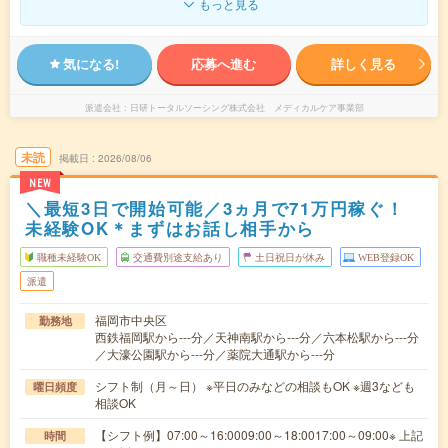
もっと見る
気になる!
応募へ進む
詳しく見る
派遣会社
日研トータルソーシング株式会社 メディカルケア事業部
未読
掲載日
2026/08/06
NEW
＼最短3日で開始可能／3ヵ月で71万円稼ぐ！
未経験OK＊まずはお話し相手から
職種未経験OK
交通費別途支給あり
土日祝日が休み
WEB登録OK
派遣
福岡市中央区
勤務地
西鉄福岡駅から---分／天神南駅から---分／六本松駅から---分
／大濠公園駅から---分／薬院大通駅から---分
シフト制（月～日） ※平日のみなどの相談もOK ※週3なども
曜日頻度
相談OK
【シフト例】07:00～16:0009:00～18:0017:00～09:00※ 上記
時間