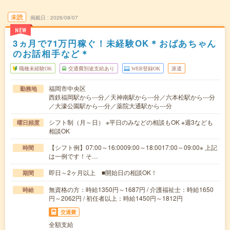
未読
掲載日
2026/08/07
NEW
3ヵ月で71万円稼ぐ！未経験OK＊おばあちゃん
のお話相手など＊
職種未経験OK
交通費別途支給あり
WEB登録OK
派遣
福岡市中央区
勤務地
西鉄福岡駅から---分／天神南駅から---分／六本松駅から---分
／大濠公園駅から---分／薬院大通駅から---分
シフト制（月～日） ※平日のみなどの相談もOK ※週3なども
曜日頻度
相談OK
【シフト例】07:00～16:0009:00～18:0017:00～09:00※ 上記
時間
は一例です！そ…
即日～2ヶ月以上 ■開始日の相談OK！
期間
無資格の方：時給1350円～1687円 / 介護福祉士：時給1650
時給
円～2062円 / 初任者以上：時給1450円～1812円
交通費
全額支給