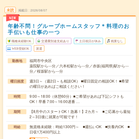
未読
掲載日
2026/08/07
NEW
年齢不問！グループホームスタッフ＊料理のお
手伝いも仕事の一つ
職種未経験OK
交通費別途支給あり
土日祝日が休み
残業なし
WEB登録OK
派遣
福岡市中央区
勤務地
薬院駅から---分／六本松駅から---分／赤坂(福岡県)駅から---
分／桜坂駅から---分
週3日～（週2日～も相談OK） ■曜日固定の相談OK！ ■希望
曜日頻度
の曜日があればご相談ください！
9:00～18:00（休憩60分）■ご希望があれば下記シフトも
時間
OK！早番 7:00～16:00遅番 …
【8月中のスタートOK！急募！】2カ月～ ■ご応募から最短
期間
2～3日後に就業が可能です！
無資格未経験：時給1300円～ ■週払いOK ■扶養内OK ■
時給
日収1万400円以上