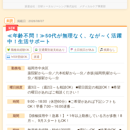
派遣会社
日研トータルソーシング株式会社 メディカルケア事業部
未読
掲載日
2026/08/07
NEW
≪年齢不問！≫50代が無理なく、なが～く活躍
中！生活サポート
職種未経験OK
交通費別途支給あり
土日祝日が休み
残業なし
WEB登録OK
派遣
福岡市中央区
勤務地
薬院駅から---分／六本松駅から---分／赤坂(福岡県)駅から---
分／桜坂駅から---分
週3日～（週2日～も相談OK） ■曜日固定の相談OK！ ■希望
曜日頻度
の曜日があればご相談ください！
9:00～18:00（休憩60分）■ご希望があれば下記シフトも
時間
OK！早番 7:00～16:00遅番 …
【積極採用中！急募！】＊1年以上勤務している方が多数！8
期間
月～、9月スタートもOK！
無資格未経験：時給1300円～ ■週払いOK ■扶養内OK ■
時給