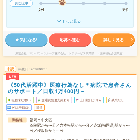
男女比率
女性
男性
もっと見る
気になる!
応募へ進む
詳しく見る
派遣会社
マンパワーグループ株式会社 ケアサービス事業部 （医療福祉介護関連）
未読
掲載日
2026/08/05
NEW
《50代活躍中》医療行為なし＊病院で患者さん
のサポート／日収1万400円～
職種未経験OK
交通費別途支給あり
土日祝日が休み
残業なし
WEB登録OK
派遣
福岡市中央区
勤務地
薬院駅から---分／六本松駅から---分／赤坂(福岡県)駅から---
分／桜坂駅から---分