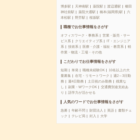
博多駅
天神南駅
薬院駅
渡辺通駅
櫛田
神社前駅
薬院大通駅
橋本(福岡県)駅
六
本松駅
野芥駅
桜坂駅
職種でお仕事情報をさがす
オフィスワーク・事務系
営業・販売・サー
ビス系
クリエイティブ系
IT・エンジニア
系
技術系
医療・介護・福祉・教育系
軽
作業・物流・工場・その他
こだわりでお仕事情報をさがす
短期
単発
職種未経験OK
10名以上の大
量募集
在宅・リモートワーク
週2～3日勤
務
週4日勤務
土日祝のみ勤務
残業な
し
副業・WワークOK
交通費別途支給あ
り
語学力が活かせる
人気のワードでお仕事情報をさがす
急募
年齢不問
財団法人
英語
書類チェ
ック
テレビ局
封入
大学