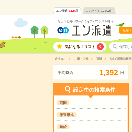
エン派遣
7424
件
エンバイト
12362
件
ちょうど良いワークライフバランスが叶う
九州・
気になる！リスト
0
保存し
派遣TOP
九州・沖縄
福岡
茶山(福岡県)駅周
,
1
3
9
2
平均時給:
円
設定中の検索条件
期間
---
派遣形式
---
時給
---