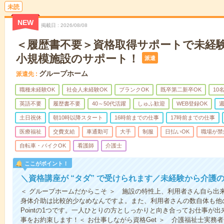
未読
NEW
掲載日
2026/08/08
＜履歴書不要＞資格取得サポートで未経
小規模施設のサポート！
派遣
グループホーム
派遣先
職種未経験OK
社会人未経験OK
ブランクOK
既卒第二新卒OK
10
英語不要
履歴書不要
40～50代活躍
しゅふ歓迎
WEB登録OK
週
土日祝休
朝10時以降スタート
16時前までの仕事
17時前までの仕事
医療福祉
交費支給
車通勤可
大手
制服
日払いOK
職場が禁
自転車・バイクOK
看護師
介護士
ここがポイント！
＼資格講座が “タダ” で受けられます／未経験から介護
＜ グループホームだからこそ ＞ 施設の特性上、利用者さん自ら出
身体介助は比較的少なめなんですよ。また、利用者さんの数自体も他
Pointの1つです。一人ひとりの方としっかりと向き合ってお仕事が
事をお約束します！＜ お仕事しながら資格Get ＞ 介護福祉士実務