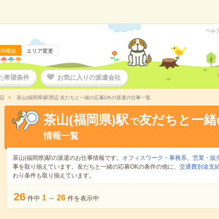
ヘル
沖縄版
エリア変更
た希望条件
お気に入りの派遣会社
辺
茶山(福岡県)駅周辺 友だちと一緒の応募OKの派遣の仕事一覧
茶山(福岡県)駅
友だちと一緒
で
情報一覧
茶山(福岡県)駅の派遣のお仕事情報です。
オフィスワーク・事務系
、
営業・販
事を取り揃えています。友だちと一緒の応募OKの条件の他に、
交通費別途支
わり条件も取り揃えています。
26
1
26
件中
～
件を表示中