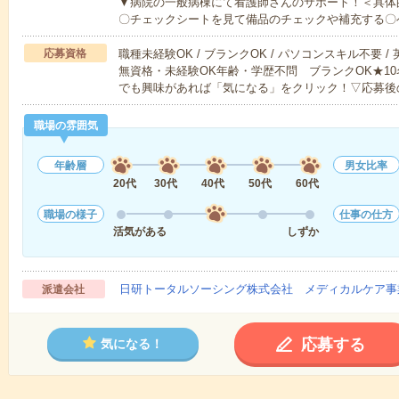
▼病院の一般病棟にて看護師さんのサポート！＜具体
〇チェックシートを見て備品のチェックや補充する〇
応募資格
職種未経験OK / ブランクOK / パソコンスキル不要 /
無資格・未経験OK年齢・学歴不問 ブランクOK★1
でも興味があれば「気になる」をクリック！▽応募後
職場の雰囲気
年齢層
男女比率
20代
30代
40代
50代
60代
職場の様子
仕事の仕方
活気がある
しずか
日研トータルソーシング株式会社 メディカルケア事
派遣会社
応募する
気になる！