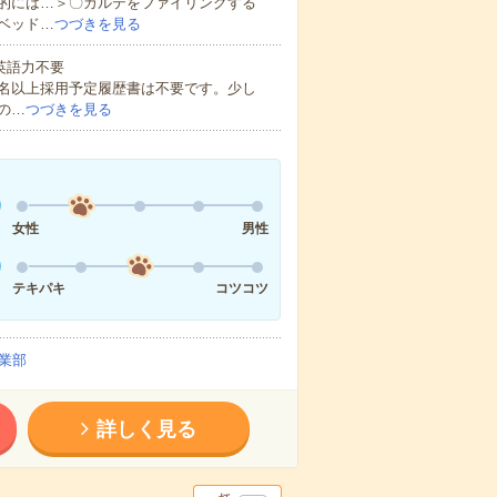
的には…＞〇カルテをファイリングする
ベッド…
つづきを見る
 英語力不要
0名以上採用予定履歴書は不要です。少し
の…
つづきを見る
女性
男性
テキパキ
コツコツ
業部
詳しく見る