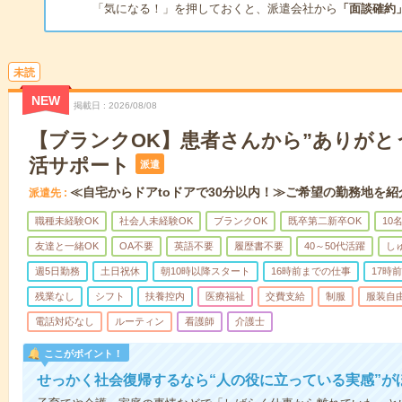
「気になる！」を押しておくと、派遣会社から
「面談確約
未読
NEW
掲載日
2026/08/08
【ブランクOK】患者さんから”ありがと
活サポート
派遣
≪自宅からドアtoドアで30分以内！≫ご希望の勤務地を紹
派遣先
職種未経験OK
社会人未経験OK
ブランクOK
既卒第二新卒OK
10
友達と一緒OK
OA不要
英語不要
履歴書不要
40～50代活躍
し
週5日勤務
土日祝休
朝10時以降スタート
16時前までの仕事
17時
残業なし
シフト
扶養控内
医療福祉
交費支給
制服
服装自
電話対応なし
ルーティン
看護師
介護士
ここがポイント！
せっかく社会復帰するなら“人の役に立っている実感”が