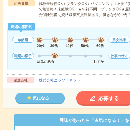
応募資格
職種未経験OK / ブランクOK / パソコンスキル不要 /
＼無資格＊未経験OK／★年齢不問・ブランクOK★履
会保険完備＼資格取得支援制度あり／働きながら0円
職場の雰囲気
年齢層
男女比率
20代
30代
40代
50代
60代
職場の様子
仕事の仕方
活気がある
しずか
株式会社ニッソーネット
派遣会社
応募する
気になる！
興味があったら「★気になる！」を