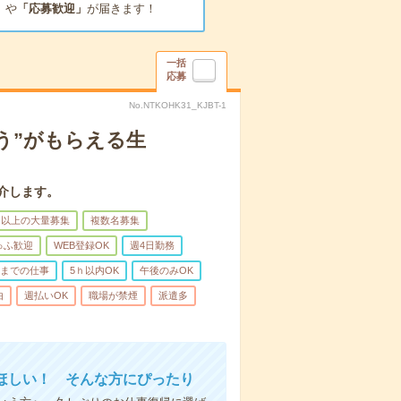
」
や
「応募歓迎」
が届きます！
一括
応募
No.NTKOHK31_KJBT-1
う”がもらえる生
介します。
名以上の大量募集
複数名募集
ゅふ歓迎
WEB登録OK
週4日勤務
前までの仕事
5ｈ以内OK
午後のみOK
由
週払いOK
職場が禁煙
派遣多
ほしい！ そんな方にぴったり