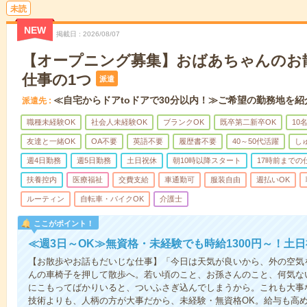
未読
NEW
掲載日
2026/08/07
【オープニング募集】おばあちゃんのお
仕事の1つ
派遣
≪自宅からドアtoドアで30分以内！≫ご希望の勤務地を紹
派遣先
職種未経験OK
社会人未経験OK
ブランクOK
既卒第二新卒OK
10
友達と一緒OK
OA不要
英語不要
履歴書不要
40～50代活躍
し
週4日勤務
週5日勤務
土日祝休
朝10時以降スタート
17時前までの
扶養控内
医療福祉
交費支給
車通勤可
服装自由
週払いOK
ルーティン
自転車・バイクOK
介護士
ここがポイント！
≪週3日～OK≫無資格・未経験でも時給1300円～！土
【お散歩やお話もだいじな仕事】「今日は天気が良いから、外の空気
んの車椅子を押して散歩へ。若い頃のこと、お孫さんのこと、何気な
にこもってばかりいると、ついふさぎ込んでしまうから。これも大事
技術よりも、人柄の方が大事だから、未経験・無資格OK。給与も高