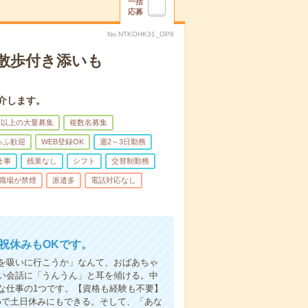
一括
応募
No.NTKOHK31_OP9
散歩付き添いも
介します。
名以上の大量募集
複数名募集
ゅふ歓迎
WEB登録OK
週2～3日勤務
仕事
残業なし
シフト
交替制勤務
職場が禁煙
派遣多
電話対応なし
日祝休みもOKです。
を吸いに行こうか」なんて、おばあちゃ
い会話に「うんうん」と耳を傾ける。中
な仕事の1つです。【資格も経験も不要】
めで土日休みにもできる。そして、「あな