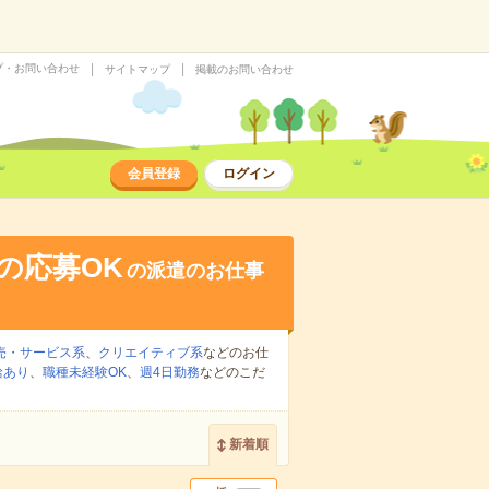
プ・お問い合わせ
サイトマップ
掲載のお問い合わせ
会員登録
ログイン
の応募OK
の派遣のお仕事
売・サービス系
、
クリエイティブ系
などのお仕
給あり
、
職種未経験OK
、
週4日勤務
などのこだ
新着順