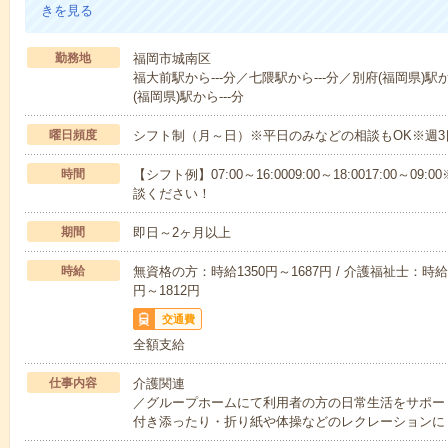
きを見る
勤務地
福岡市城南区
福大前駅から---分／七隈駅から---分／別府(福岡県)駅か
(福岡県)駅から---分
曜日頻度
シフト制（月～日）※平日のみなどの相談もOK※週3
時間
【シフト例】07:00～16:0009:00～18:0017:00
談ください！
期間
即日～2ヶ月以上
時給
無資格の方：時給1350円～1687円 / 介護福祉士：時給1
円～1812円
交通費
全額支給
仕事内容
介護関連
／グループホームにて利用者の方の日常生活をサポー
付き添ったり・折り紙や体操などのレクレーションに