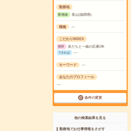
勤務地
茶山(福岡県)
駅/路線
職種
---
こだわりINDEX
友だちと一緒の応募OK
絶対
---
できれば
キーワード
---
あなたのプロフィール
---
条件の変更
他の検索結果を見る
勤務地でお仕事情報をさがす