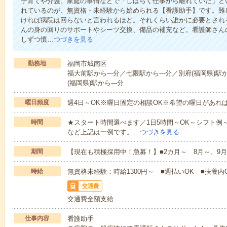
子育てや介護、家庭の事情などで「しばらく仕事から離れていた」と
れているのが、無資格・未経験から始められる【看護助手】です。難
ければ病院は回らないと言われるほど。それくらい誰かに必要とされ
んの身の回りのサポートやシーツ交換、備品の補充など。看護師さん
しずつ慣…
つづきを見る
勤務地
福岡市城南区
福大前駅から---分／七隈駅から---分／別府(福岡県)駅か
(福岡県)駅から---分
曜日頻度
週4日～OK※曜日固定の相談OK※希望の曜日があれ
時間
★スタート時間選べます／1日5時間～OK～シフト例～10:00～1
など上記は一例です。…
つづきを見る
期間
【現在も積極採用中！急募！】■2カ月～ 8月～、9月
時給
無資格未経験：時給1300円～ ■週払いOK ■扶養内O
交通費
交通費全額支給
仕事内容
看護助手