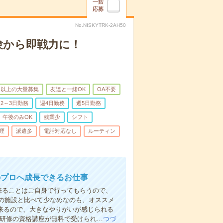
一括
応募
No.NISKYTRK-2AH50
験から即戦力に！
名以上の大量募集
友達と一緒OK
OA不要
2～3日勤務
週4日勤務
週5日勤務
午後のみOK
残業少
シフト
煙
派遣多
電話対応なし
ルーティン
のプロへ成長できるお仕事
来ることはご自身で行ってもらうので、
の施設と比べて少なめなのも、オススメ
出来るので、大きなやりがいが感じられる
者研修の資格講座が無料で受けられ…
つづ