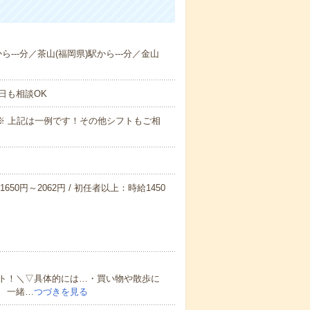
ら---分／茶山(福岡県)駅から---分／金山
日も相談OK
～09:00※ 上記は一例です！その他シフトもご相
650円～2062円 / 初任者以上：時給1450
ト！＼▽具体的には…・買い物や散歩に
 一緒…
つづきを見る