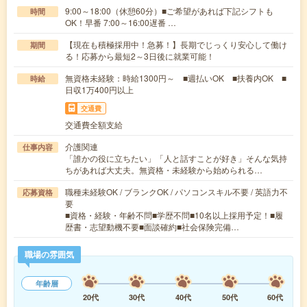
9:00～18:00（休憩60分）■ご希望があれば下記シフトも
時間
OK！早番 7:00～16:00遅番 …
【現在も積極採用中！急募！】長期でじっくり安心して働け
期間
る！応募から最短2～3日後に就業可能！
無資格未経験：時給1300円～ ■週払いOK ■扶養内OK ■
時給
日収1万400円以上
交通費
交通費全額支給
介護関連
仕事内容
「誰かの役に立ちたい」「人と話すことが好き」そんな気持
ちがあれば大丈夫。無資格・未経験から始められる…
職種未経験OK / ブランクOK / パソコンスキル不要 / 英語力不
応募資格
要
■資格・経験・年齢不問■学歴不問■10名以上採用予定！■履
歴書・志望動機不要■面談確約■社会保険完備…
職場の雰囲気
年齢層
20代
30代
40代
50代
60代