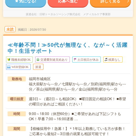
気になる!
応募へ進む
詳しく見る
派遣会社
日研トータルソーシング株式会社 メディカルケア事業部
未読
掲載日
2026/07/30
≪年齢不問！≫50代が無理なく、なが～く活躍
中！生活サポート
職種未経験OK
交通費別途支給あり
土日祝日が休み
残業なし
WEB登録OK
派遣
福岡市城南区
勤務地
福大前駅から---分／七隈駅から---分／別府(福岡県)駅から---
分／茶山(福岡県)駅から---分／金山(福岡県)駅から---分
週3日～（週2日～も相談OK） ■曜日固定の相談OK！ ■希望
曜日頻度
の曜日があればご相談ください！
9:00～18:00（休憩60分）■ご希望があれば下記シフトも
時間
OK！早番 7:00～16:00遅番 …
【積極採用中！急募！】＊1年以上勤務している方が多数！
期間
ご応募から最短2～3日後の就業も相談可能です！