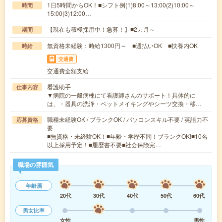
1日5時間からOK！■シフト例(1)8:00～13:00(2)10:00～
時間
15:00(3)12:00…
【現在も積極採用中！急募！】■2カ月～
期間
無資格未経験：時給1300円～ ■週払いOK ■扶養内OK
時給
交通費
交通費全額支給
看護助手
仕事内容
▼病院の一般病棟にて看護師さんのサポート！具体的に
は、・器具の洗浄・ベットメイキングやシーツ交換・移…
職種未経験OK / ブランクOK / パソコンスキル不要 / 英語力不
応募資格
要
■無資格・未経験OK！■年齢・学歴不問！ブランクOK!■10名
以上採用予定！■履歴書不要■社会保険完…
職場の雰囲気
年齢層
20代
30代
40代
50代
60代
男女比率
女性
男性