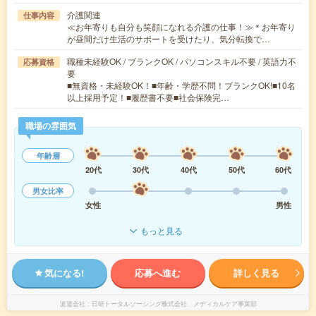
介護関連
仕事内容
≪お年寄りも自分も笑顔になれる介護の仕事！≫＊お年寄り
が昼間だけ生活のサポートを受けたり、気分転換で…
職種未経験OK / ブランクOK / パソコンスキル不要 / 英語力不
応募資格
要
■無資格・未経験OK！■年齢・学歴不問！ブランクOK!■10名
以上採用予定！■履歴書不要■社会保険完…
職場の雰囲気
年齢層
20代
30代
40代
50代
60代
男女比率
女性
男性
もっと見る
気になる!
応募へ進む
詳しく見る
派遣会社
日研トータルソーシング株式会社 メディカルケア事業部