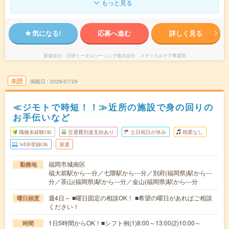
もっと見る
気になる!
応募へ進む
詳しく見る
派遣会社
日研トータルソーシング株式会社 メディカルケア事業部
未読
掲載日
2026/07/29
≪ジモトで時短！！≫近所の施設で身の回りの
お手伝いなど
職種未経験OK
交通費別途支給あり
土日祝日が休み
残業なし
WEB登録OK
派遣
福岡市城南区
勤務地
福大前駅から---分／七隈駅から---分／別府(福岡県)駅から---
分／茶山(福岡県)駅から---分／金山(福岡県)駅から---分
週4日～ ■曜日固定の相談OK！ ■希望の曜日があればご相談
曜日頻度
ください！
1日5時間からOK！■シフト例(1)8:00～13:00(2)10:00～
時間