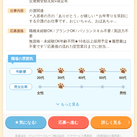
交通費全額支給※規定有
介護関連
仕事内容
＊入居者の方の「ありがとう」が嬉しい＊お年寄りを笑顔に
する介護のお仕事です。おじいちゃん、おばあちゃ…
職種未経験OK / ブランクOK / パソコンスキル不要 / 英語力不
応募資格
要
無資格・未経験OK年齢不問★10名以上採用予定★履歴書は
不要です▽応募後の流れ1)翌営業日までに担当…
職場の雰囲気
年齢層
20代
30代
40代
50代
60代
男女比率
女性
男性
もっと見る
気になる!
応募へ進む
詳しく見る
派遣会社
マンパワーグループ株式会社 ケアサービス事業部 （医療福祉介護関連）