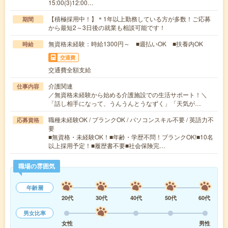
15:00(3)12:00…
【積極採用中！】＊1年以上勤務している方が多数！ご応募
期間
から最短2～3日後の就業も相談可能です！
無資格未経験：時給1300円～ ■週払いOK ■扶養内OK
時給
交通費
交通費全額支給
介護関連
仕事内容
／無資格未経験から始める介護施設での生活サポート！＼
「話し相手になって、うんうんとうなずく」「天気が…
職種未経験OK / ブランクOK / パソコンスキル不要 / 英語力不
応募資格
要
■無資格・未経験OK！■年齢・学歴不問！ブランクOK!■10名
以上採用予定！■履歴書不要■社会保険完…
職場の雰囲気
年齢層
20代
30代
40代
50代
60代
男女比率
女性
男性