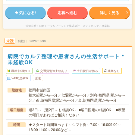
気になる!
応募へ進む
詳しく見る
派遣会社
日研トータルソーシング株式会社 メディカルケア事業部
未読
掲載日
2026/07/30
病院でカルテ整理や患者さんの生活サポート＊
未経験OK
職種未経験OK
交通費別途支給あり
土日祝日が休み
残業なし
WEB登録OK
派遣
福岡市城南区
勤務地
福大前駅から---分／七隈駅から---分／別府(福岡県)駅から---
分／茶山(福岡県)駅から---分／金山(福岡県)駅から---分
週3日～（週2日～も相談OK） ■曜日固定の相談OK！ ■希望
曜日頻度
の曜日があればご相談ください！
★スタート時間選べます～シフト例～7:00～16:009:00～
時間
18:0011:00～20:00など…