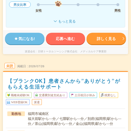
男女比率
女性
男性
もっと見る
気になる!
応募へ進む
詳しく見る
派遣会社
日研トータルソーシング株式会社 メディカルケア事業部
未読
掲載日
2026/07/26
【ブランクOK】患者さんから”ありがとう”が
もらえる生活サポート
職種未経験OK
交通費別途支給あり
土日祝日が休み
残業なし
WEB登録OK
派遣
福岡市城南区
勤務地
福大前駅から---分／七隈駅から---分／別府(福岡県)駅から---
分／茶山(福岡県)駅から---分／金山(福岡県)駅から---分