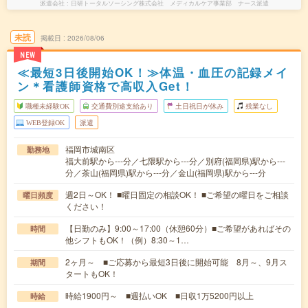
派遣会社
日研トータルソーシング株式会社 メディカルケア事業部 ナース派遣
未読
掲載日
2026/08/06
NEW
≪最短3日後開始OK！≫体温・血圧の記録メイ
ン＊看護師資格で高収入Get！
職種未経験OK
交通費別途支給あり
土日祝日が休み
残業なし
WEB登録OK
派遣
福岡市城南区
勤務地
福大前駅から---分／七隈駅から---分／別府(福岡県)駅から---
分／茶山(福岡県)駅から---分／金山(福岡県)駅から---分
週2日～OK！ ■曜日固定の相談OK！ ■ご希望の曜日をご相談
曜日頻度
ください！
【日勤のみ】9:00～17:00（休憩60分）■ご希望があればその
時間
他シフトもOK！（例）8:30～1…
2ヶ月～ ■ご応募から最短3日後に開始可能 8月～、9月ス
期間
タートもOK！
時給1900円～ ■週払いOK ■日収1万5200円以上
時給