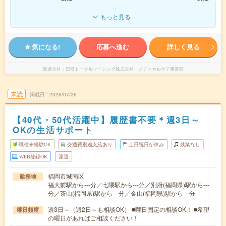
もっと見る
気になる!
応募へ進む
詳しく見る
派遣会社
日研トータルソーシング株式会社 メディカルケア事業部
未読
掲載日
2026/07/26
【40代・50代活躍中】履歴書不要＊週3日～
OKの生活サポート
職種未経験OK
交通費別途支給あり
土日祝日が休み
残業なし
WEB登録OK
派遣
福岡市城南区
勤務地
福大前駅から---分／七隈駅から---分／別府(福岡県)駅から---
分／茶山(福岡県)駅から---分／金山(福岡県)駅から---分
週3日～（週2日～も相談OK） ■曜日固定の相談OK！ ■希望
曜日頻度
の曜日があればご相談ください！