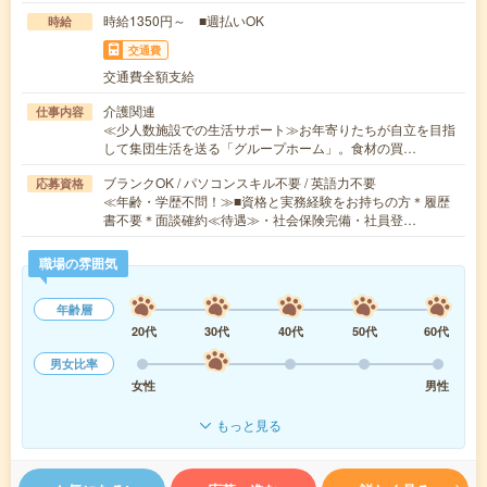
時給1350円～ ■週払いOK
時給
交通費
交通費全額支給
介護関連
仕事内容
≪少人数施設での生活サポート≫お年寄りたちが自立を目指
して集団生活を送る「グループホーム」。食材の買…
ブランクOK / パソコンスキル不要 / 英語力不要
応募資格
≪年齢・学歴不問！≫■資格と実務経験をお持ちの方＊履歴
書不要＊面談確約≪待遇≫・社会保険完備・社員登…
職場の雰囲気
年齢層
20代
30代
40代
50代
60代
男女比率
女性
男性
もっと見る