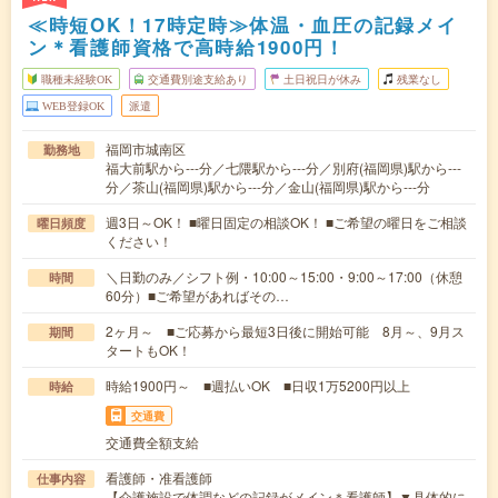
≪時短OK！17時定時≫体温・血圧の記録メイ
ン＊看護師資格で高時給1900円！
職種未経験OK
交通費別途支給あり
土日祝日が休み
残業なし
WEB登録OK
派遣
福岡市城南区
勤務地
福大前駅から---分／七隈駅から---分／別府(福岡県)駅から---
分／茶山(福岡県)駅から---分／金山(福岡県)駅から---分
週3日～OK！ ■曜日固定の相談OK！ ■ご希望の曜日をご相談
曜日頻度
ください！
＼日勤のみ／シフト例・10:00～15:00・9:00～17:00（休憩
時間
60分）■ご希望があればその…
2ヶ月～ ■ご応募から最短3日後に開始可能 8月～、9月ス
期間
タートもOK！
時給1900円～ ■週払いOK ■日収1万5200円以上
時給
交通費
交通費全額支給
看護師・准看護師
仕事内容
【介護施設で体調などの記録がメイン＊看護師】▼具体的に