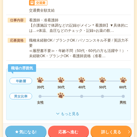
交通費
交通費全額支給
看護師・准看護師
仕事内容
【介護施設で体調などの記録がメイン＊看護師】▼具体的に
は…○体温、血圧などのチェック・記録○お薬の飲…
職種未経験OK / ブランクOK / パソコンスキル不要 / 英語力不
応募資格
要
≪履歴書不要≫・年齢不問（50代・60代の方も活躍中！）・
未経験OK・ブランクOK・看護師資格（准看…
職場の雰囲気
年齢層
20代
30代
40代
50代
60代
男女比率
女性
男性
もっと見る
気になる!
応募へ進む
詳しく見る