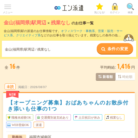
メニュー
気になる!
ログイン
検索
金山(福岡県)駅周辺
×
残業なし
のお仕事一覧
金山(福岡県)駅の派遣のお仕事情報です。
オフィスワーク・事務系
、
営業・販売・サー
ビス系
、
クリエイティブ系
などのお仕事を取り揃えています。残業なしの条件の他
に、
交通費別途支給あり
、
職種未経験OK
、
友だちと一緒の応募OK
などのこだわり条
件も取り揃えています。
条件の変更
金山(福岡県)駅周辺 / 残業なし
16
1,416
全
件
平均時給:
円
時給順
新着順
未読
掲載日
2026/08/07
NEW
【オープニング募集】おばあちゃんのお散歩付
き添いも仕事の1つ
職種未経験OK
交通費別途支給あり
土日祝日が休み
残業なし
WEB登録OK
派遣
福岡市城南区
勤務地