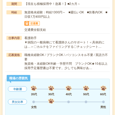
【現在も積極採用中！急募！】■2カ月～
期間
無資格未経験：時給1300円～ ■週払いOK ■扶養内OK ■
時給
日収1万400円以上
交通費
交通費全額支給
看護助手
仕事内容
▼病院の一般病棟にて看護師さんのサポート！＜具体的に
は…＞〇カルテをファイリングする〇チェックシート…
職種未経験OK / ブランクOK / パソコンスキル不要 / 英語力不
応募資格
要
無資格・未経験OK年齢・学歴不問 ブランクOK★10名以上
採用予定履歴書は不要です。少しでも興味があ…
職場の雰囲気
年齢層
20代
30代
40代
50代
60代
男女比率
女性
男性