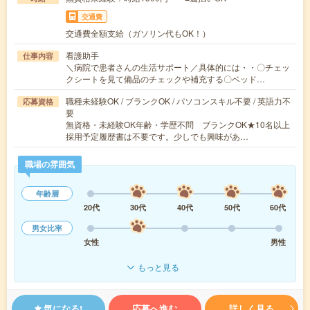
交通費
交通費全額支給（ガソリン代もOK！）
看護助手
仕事内容
＼病院で患者さんの生活サポート／具体的には・・〇チェッ
クシートを見て備品のチェックや補充する〇ベッド…
職種未経験OK / ブランクOK / パソコンスキル不要 / 英語力不
応募資格
要
無資格・未経験OK年齢・学歴不問 ブランクOK★10名以上
採用予定履歴書は不要です。少しでも興味があ…
職場の雰囲気
年齢層
20代
30代
40代
50代
60代
男女比率
女性
男性
もっと見る
気になる!
応募へ進む
詳しく見る