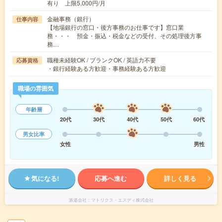
有り 上限5,000円/月
金融事務（銀行）
仕事内容
【地場銀行の窓口・後方事務のお仕事です】窓口業
務・・・ 預金・振込・税金などの受付、その処理後方事
務…
職種未経験OK / ブランクOK / 英語力不要
応募資格
・銀行経験ある方歓迎・事務経験ある方歓迎
職場の雰囲気
年齢層
20代
30代
40代
50代
60代
男女比率
女性
男性
気になる!
応募へ進む
詳しく見る
派遣会社
マトリクス・エスディ株式会社