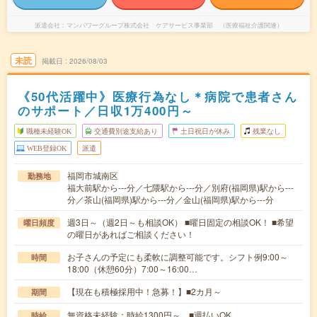
派遣会社
マンパワーグループ株式会社 ケアサービス事業部 （医療福祉介護関連）
未読
掲載日
2026/08/03
《50代活躍中》医療行為なし＊病院で患者さん
のサポート／日収1万400円～
職種未経験OK
交通費別途支給あり
土日祝日が休み
残業なし
WEB登録OK
派遣
福岡市城南区
勤務地
福大前駅から---分／七隈駅から---分／別府(福岡県)駅から---
分／茶山(福岡県)駅から---分／金山(福岡県)駅から---分
週3日～（週2日～も相談OK） ■曜日固定の相談OK！ ■希望
曜日頻度
の曜日があればご相談ください！
お子さんの予定にも柔軟に調整可能です。シフト例9:00～
時間
18:00（休憩60分）7:00～16:00…
【現在も積極採用中！急募！】■2カ月～
期間
無資格未経験：時給1300円～ ■週払いOK
時給