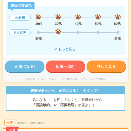
職場の雰囲気
年齢層
20代
30代
40代
50代
60代
男女比率
女性
男性
もっと見る
気になる!
応募へ進む
詳しく見る
派遣会社
日研トータルソーシング株式会社 メディカルケア事業部
興味があったら「★気になる！」をタップ！
「気になる！」を押しておくと、派遣会社から
「面談確約」
や
「応募歓迎」
が届きます！
未読
掲載日
2026/08/07
NEW