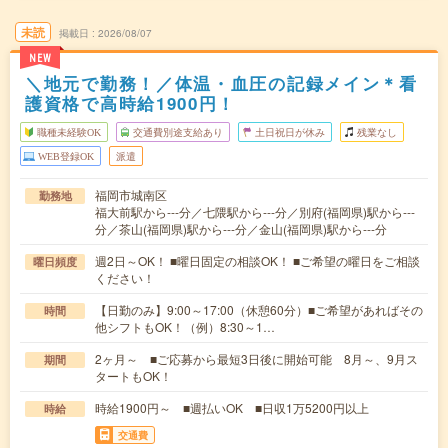
未読
掲載日
2026/08/07
NEW
＼地元で勤務！／体温・血圧の記録メイン＊看
護資格で高時給1900円！
職種未経験OK
交通費別途支給あり
土日祝日が休み
残業なし
WEB登録OK
派遣
福岡市城南区
勤務地
福大前駅から---分／七隈駅から---分／別府(福岡県)駅から---
分／茶山(福岡県)駅から---分／金山(福岡県)駅から---分
週2日～OK！ ■曜日固定の相談OK！ ■ご希望の曜日をご相談
曜日頻度
ください！
【日勤のみ】9:00～17:00（休憩60分）■ご希望があればその
時間
他シフトもOK！（例）8:30～1…
2ヶ月～ ■ご応募から最短3日後に開始可能 8月～、9月ス
期間
タートもOK！
時給1900円～ ■週払いOK ■日収1万5200円以上
時給
交通費