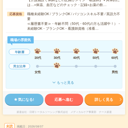
は…○体温、血圧などのチェック・記録○お薬の飲…
職種未経験OK / ブランクOK / パソコンスキル不要 / 英語力不
応募資格
要
≪履歴書不要≫・年齢不問（50代・60代の方も活躍中！）・
未経験OK・ブランクOK・看護師資格（准看…
職場の雰囲気
年齢層
20代
30代
40代
50代
60代
男女比率
女性
男性
もっと見る
気になる!
応募へ進む
詳しく見る
派遣会社
日研トータルソーシング株式会社 メディカルケア事業部 ナース派遣
未読
掲載日
2026/08/07