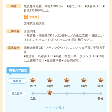
無資格未経験：時給1300円～ ■週払いOK ■扶養内OK ■
時給
日収1万400円以上
交通費
交通費全額支給
介護関連
仕事内容
＜無資格・未経験OK！お話相手などの生活支援＞ 施設にい
るおじいちゃん・おばあちゃんのお話し相手など…
職種未経験OK / ブランクOK / パソコンスキル不要 / 英語力不
応募資格
要
■無資格・未経験OK！■年齢・学歴不問！ブランクOK!■10名
以上採用予定！■履歴書不要■社会保険完…
職場の雰囲気
年齢層
20代
30代
40代
50代
60代
男女比率
女性
男性
もっと見る