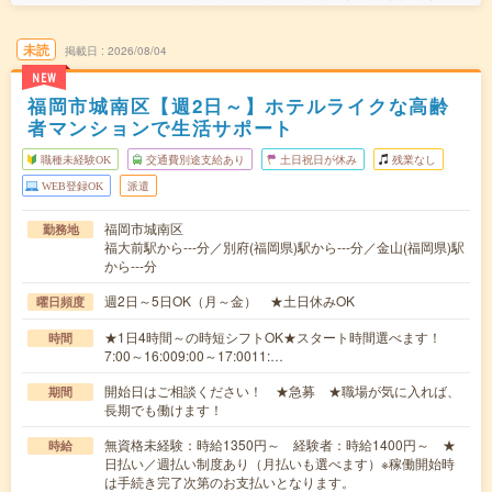
未読
掲載日
2026/08/04
NEW
福岡市城南区【週2日～】ホテルライクな高齢
者マンションで生活サポート
職種未経験OK
交通費別途支給あり
土日祝日が休み
残業なし
WEB登録OK
派遣
福岡市城南区
勤務地
福大前駅から---分／別府(福岡県)駅から---分／金山(福岡県)駅
から---分
週2日～5日OK（月～金） ★土日休みOK
曜日頻度
★1日4時間～の時短シフトOK★スタート時間選べます！
時間
7:00～16:009:00～17:0011:…
開始日はご相談ください！ ★急募 ★職場が気に入れば、
期間
長期でも働けます！
無資格未経験：時給1350円～ 経験者：時給1400円～ ★
時給
日払い／週払い制度あり（月払いも選べます）※稼働開始時
は手続き完了次第のお支払いとなります。