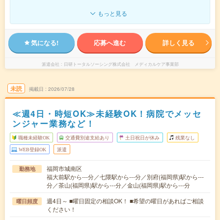
もっと見る
気になる!
応募へ進む
詳しく見る
派遣会社
日研トータルソーシング株式会社 メディカルケア事業部
未読
掲載日
2026/07/28
≪週4日・時短OK≫未経験OK！病院でメッセ
ンジャー業務など！
職種未経験OK
交通費別途支給あり
土日祝日が休み
残業なし
WEB登録OK
派遣
福岡市城南区
勤務地
福大前駅から---分／七隈駅から---分／別府(福岡県)駅から---
分／茶山(福岡県)駅から---分／金山(福岡県)駅から---分
週4日～ ■曜日固定の相談OK！ ■希望の曜日があればご相談
曜日頻度
ください！