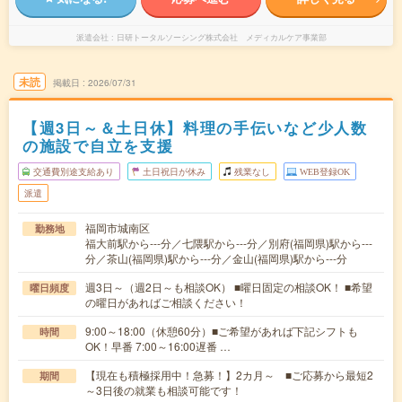
派遣会社
日研トータルソーシング株式会社 メディカルケア事業部
未読
掲載日
2026/07/31
【週3日～＆土日休】料理の手伝いなど少人数
の施設で自立を支援
交通費別途支給あり
土日祝日が休み
残業なし
WEB登録OK
派遣
福岡市城南区
勤務地
福大前駅から---分／七隈駅から---分／別府(福岡県)駅から---
分／茶山(福岡県)駅から---分／金山(福岡県)駅から---分
週3日～（週2日～も相談OK） ■曜日固定の相談OK！ ■希望
曜日頻度
の曜日があればご相談ください！
9:00～18:00（休憩60分）■ご希望があれば下記シフトも
時間
OK！早番 7:00～16:00遅番 …
【現在も積極採用中！急募！】2カ月～ ■ご応募から最短2
期間
～3日後の就業も相談可能です！