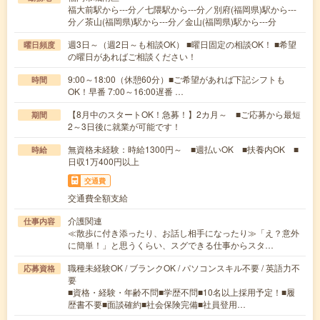
福大前駅から---分／七隈駅から---分／別府(福岡県)駅から---
分／茶山(福岡県)駅から---分／金山(福岡県)駅から---分
週3日～（週2日～も相談OK） ■曜日固定の相談OK！ ■希望
曜日頻度
の曜日があればご相談ください！
9:00～18:00（休憩60分）■ご希望があれば下記シフトも
時間
OK！早番 7:00～16:00遅番 …
【8月中のスタートOK！急募！】2カ月～ ■ご応募から最短
期間
2～3日後に就業が可能です！
無資格未経験：時給1300円～ ■週払いOK ■扶養内OK ■
時給
日収1万400円以上
交通費
交通費全額支給
介護関連
仕事内容
≪散歩に付き添ったり、お話し相手になったり≫「え？意外
に簡単！」と思うくらい、スグできる仕事からスタ…
職種未経験OK / ブランクOK / パソコンスキル不要 / 英語力不
応募資格
要
■資格・経験・年齢不問■学歴不問■10名以上採用予定！■履
歴書不要■面談確約■社会保険完備■社員登用…