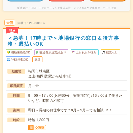
派遣会社
日研トータルソーシング株式会社 メディカルケア事業部 ナース派遣
未読
掲載日
2026/08/05
NEW
＜急募！17時まで＞地場銀行の窓口＆後方事
務・週払いOK
職種未経験OK
交通費別途支給あり
土日祝日が休み
残業なし
WEB登録OK
派遣
福岡市城南区
勤務地
金山(福岡県)駅から徒歩1分
月～金
曜日頻度
9：00～17：00(休憩60分、実働7時間)※16：00まで働きた
時間
いなど、時間の相談可
即日～長期のお仕事です＊8月～9月～でも相談OK！
期間
時給 1,200円
時給
交通費