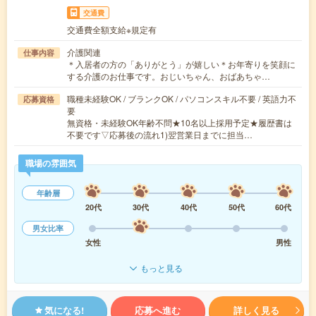
交通費
交通費全額支給※規定有
介護関連
仕事内容
＊入居者の方の「ありがとう」が嬉しい＊お年寄りを笑顔に
する介護のお仕事です。おじいちゃん、おばあちゃ…
職種未経験OK / ブランクOK / パソコンスキル不要 / 英語力不
応募資格
要
無資格・未経験OK年齢不問★10名以上採用予定★履歴書は
不要です▽応募後の流れ1)翌営業日までに担当…
職場の雰囲気
年齢層
20代
30代
40代
50代
60代
男女比率
女性
男性
もっと見る
気になる!
応募へ進む
詳しく見る