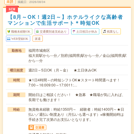
未読
掲載日
2026/08/04
NEW
【8月～OK！週2日～】ホテルライクな高齢者
マンションで生活サポート＊時短OK
職種未経験OK
交通費別途支給あり
土日祝日が休み
残業なし
WEB登録OK
派遣
福岡市城南区
勤務地
福大前駅から---分／別府(福岡県)駅から---分／金山(福岡県)駅
から---分
週2日～5日OK（月～金） ★土日休みOK
曜日頻度
★1日4時間～の時短シフトOK★スタート時間選べます！
時間
7:00～16:009:00～17:0011:…
開始日はご相談ください！ ★急募 ★職場が気に入れば、
期間
長期でも働けます！
無資格未経験：時給1350円～ 経験者：時給1400円～★日
時給
払い／週払い制度あり（月払いも選べます）※稼働開始時は
手続き完了次第のお支払いとなります。
交通費