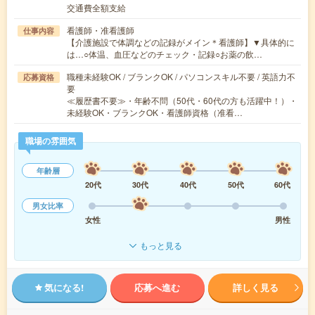
交通費全額支給
看護師・准看護師
仕事内容
【介護施設で体調などの記録がメイン＊看護師】▼具体的に
は…○体温、血圧などのチェック・記録○お薬の飲…
職種未経験OK / ブランクOK / パソコンスキル不要 / 英語力不
応募資格
要
≪履歴書不要≫・年齢不問（50代・60代の方も活躍中！）・
未経験OK・ブランクOK・看護師資格（准看…
職場の雰囲気
年齢層
20代
30代
40代
50代
60代
男女比率
女性
男性
もっと見る
気になる!
応募へ進む
詳しく見る