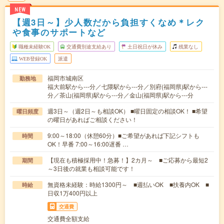
NEW
【週3日～】少人数だから負担すくなめ＊レク
や食事のサポートなど
職種未経験OK
交通費別途支給あり
土日祝日が休み
残業なし
WEB登録OK
派遣
福岡市城南区
勤務地
福大前駅から---分／七隈駅から---分／別府(福岡県)駅から---
分／茶山(福岡県)駅から---分／金山(福岡県)駅から---分
週3日～（週2日～も相談OK） ■曜日固定の相談OK！ ■希望
曜日頻度
の曜日があればご相談ください！
9:00～18:00（休憩60分）■ご希望があれば下記シフトも
時間
OK！早番 7:00～16:00遅番 …
【現在も積極採用中！急募！】2カ月～ ■ご応募から最短2
期間
～3日後の就業も相談可能です！
無資格未経験：時給1300円～ ■週払いOK ■扶養内OK ■
時給
日収1万400円以上
交通費
交通費全額支給