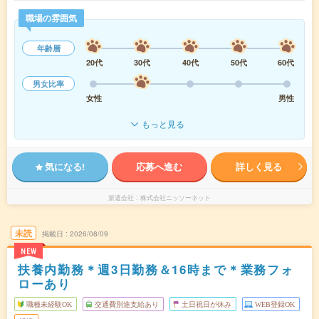
職場の雰囲気
年齢層
20代
30代
40代
50代
60代
男女比率
女性
男性
もっと見る
気になる!
応募へ進む
詳しく見る
派遣会社
株式会社ニッソーネット
未読
掲載日
2026/08/09
NEW
扶養内勤務＊週3日勤務＆16時まで＊業務フォ
ローあり
職種未経験OK
交通費別途支給あり
土日祝日が休み
WEB登録OK