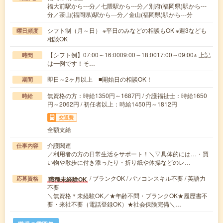
福大前駅から---分／七隈駅から---分／別府(福岡県)駅から---
分／茶山(福岡県)駅から---分／金山(福岡県)駅から---分
シフト制（月～日） ※平日のみなどの相談もOK ※週3なども
曜日頻度
相談OK
【シフト例】07:00～16:0009:00～18:0017:00～09:00※ 上記
時間
は一例です！そ…
即日～2ヶ月以上 ■開始日の相談OK！
期間
無資格の方：時給1350円～1687円 / 介護福祉士：時給1650
時給
円～2062円 / 初任者以上：時給1450円～1812円
交通費
全額支給
介護関連
仕事内容
／利用者の方の日常生活をサポート！＼▽具体的には…・買
い物や散歩に付き添ったり・折り紙や体操などのレ…
/ ブランクOK / パソコンスキル不要 / 英語力
職種未経験OK
応募資格
不要
＼無資格＊未経験OK／★年齢不問・ブランクOK★履歴書不
要・来社不要（電話登録OK）★社会保険完備＼…