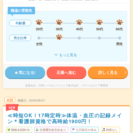
職場の雰囲気
年齢層
20代
30代
40代
50代
60代
男女比率
女性
男性
もっと見る
気になる!
応募へ進む
詳しく見る
派遣会社
日研トータルソーシング株式会社 メディカルケア事業部
未読
掲載日
2026/08/07
NEW
≪時短OK！17時定時≫体温・血圧の記録メイ
ン＊看護師資格で高時給1900円！
職種未経験OK
交通費別途支給あり
土日祝日が休み
残業なし