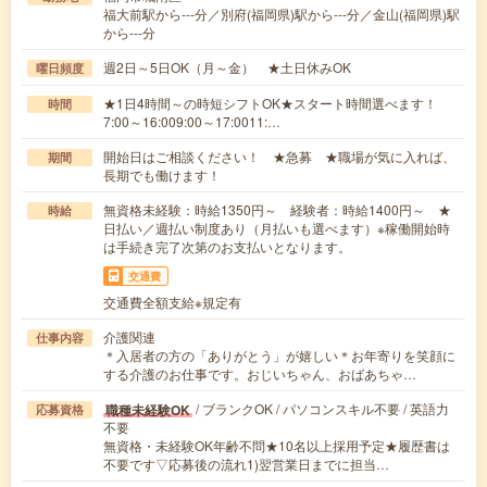
福大前駅から---分／別府(福岡県)駅から---分／金山(福岡県)駅
から---分
週2日～5日OK（月～金） ★土日休みOK
曜日頻度
★1日4時間～の時短シフトOK★スタート時間選べます！
時間
7:00～16:009:00～17:0011:…
開始日はご相談ください！ ★急募 ★職場が気に入れば、
期間
長期でも働けます！
無資格未経験：時給1350円～ 経験者：時給1400円～ ★
時給
日払い／週払い制度あり（月払いも選べます）※稼働開始時
は手続き完了次第のお支払いとなります。
交通費
交通費全額支給※規定有
介護関連
仕事内容
＊入居者の方の「ありがとう」が嬉しい＊お年寄りを笑顔に
する介護のお仕事です。おじいちゃん、おばあちゃ…
/ ブランクOK / パソコンスキル不要 / 英語力
職種未経験OK
応募資格
不要
無資格・未経験OK年齢不問★10名以上採用予定★履歴書は
不要です▽応募後の流れ1)翌営業日までに担当…