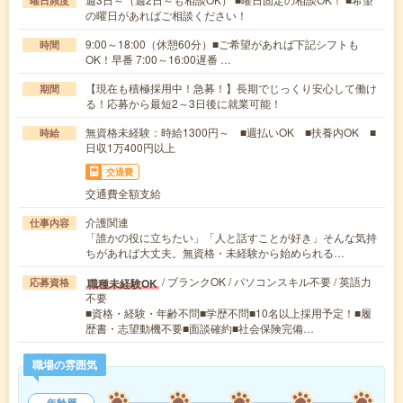
曜日頻度
の曜日があればご相談ください！
9:00～18:00（休憩60分）■ご希望があれば下記シフトも
時間
OK！早番 7:00～16:00遅番 …
【現在も積極採用中！急募！】長期でじっくり安心して働け
期間
る！応募から最短2～3日後に就業可能！
無資格未経験：時給1300円～ ■週払いOK ■扶養内OK ■
時給
日収1万400円以上
交通費
交通費全額支給
介護関連
仕事内容
「誰かの役に立ちたい」「人と話すことが好き」そんな気持
ちがあれば大丈夫。無資格・未経験から始められる…
/ ブランクOK / パソコンスキル不要 / 英語力
職種未経験OK
応募資格
不要
■資格・経験・年齢不問■学歴不問■10名以上採用予定！■履
歴書・志望動機不要■面談確約■社会保険完備…
職場の雰囲気
年齢層