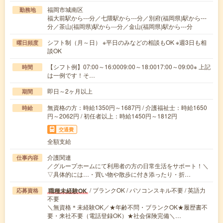
福岡市城南区
勤務地
福大前駅から---分／七隈駅から---分／別府(福岡県)駅から---
分／茶山(福岡県)駅から---分／金山(福岡県)駅から---分
シフト制（月～日） ※平日のみなどの相談もOK ※週3日も相
曜日頻度
談OK
【シフト例】07:00～16:0009:00～18:0017:00～09:00※ 上記
時間
は一例です！そ…
即日～2ヶ月以上
期間
無資格の方：時給1350円～1687円 / 介護福祉士：時給1650
時給
円～2062円 / 初任者以上：時給1450円～1812円
交通費
全額支給
介護関連
仕事内容
／グループホームにて利用者の方の日常生活をサポート！＼
▽具体的には…・買い物や散歩に付き添ったり・折…
/ ブランクOK / パソコンスキル不要 / 英語力
職種未経験OK
応募資格
不要
＼無資格＊未経験OK／★年齢不問・ブランクOK★履歴書不
要・来社不要（電話登録OK）★社会保険完備＼…