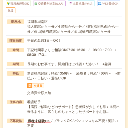
職種未経験OK
交通費別途支給あり
土日祝日が休み
WEB登録OK
派遣
福岡市城南区
勤務地
福大前駅から---分／七隈駅から---分／別府(福岡県)駅から---
分／茶山(福岡県)駅から---分／金山(福岡県)駅から---分
平日のみ週3日～OK！
曜日頻度
下記時間帯よりご相談OK07:30-16:30 / 08:00-17:00 /
時間
08:30-17:3…
長期のお仕事です。開始日はご相談ください！ ※急募
期間
無資格未経験：時給1350円～ 経験者：時給1400円～ ※前
時給
払い・日払い・週払いOK
交通費
交通費全額支給
看護助手
仕事内容
【病院で移動などのサポート】患者様が少しでも早く退院出
来るように、暮らしのちょっとしたサポートをお願…
/ ブランクOK / パソコンスキル不要 / 英語力
職種未経験OK
応募資格
不要