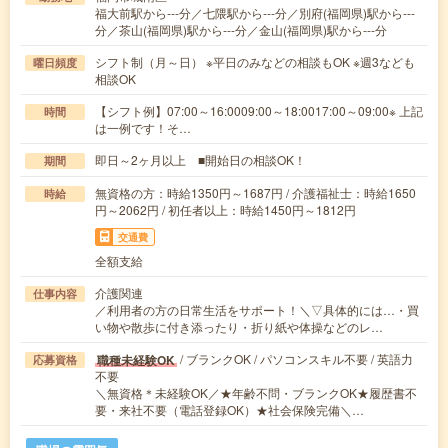
福大前駅から---分／七隈駅から---分／別府(福岡県)駅から---
分／茶山(福岡県)駅から---分／金山(福岡県)駅から---分
シフト制（月～日） ※平日のみなどの相談もOK ※週3なども
曜日頻度
相談OK
【シフト例】07:00～16:0009:00～18:0017:00～09:00※ 上記
時間
は一例です！そ…
即日～2ヶ月以上 ■開始日の相談OK！
期間
無資格の方：時給1350円～1687円 / 介護福祉士：時給1650
時給
円～2062円 / 初任者以上：時給1450円～1812円
交通費
全額支給
介護関連
仕事内容
／利用者の方の日常生活をサポート！＼▽具体的には…・買
い物や散歩に付き添ったり・折り紙や体操などのレ…
/ ブランクOK / パソコンスキル不要 / 英語力
職種未経験OK
応募資格
不要
＼無資格＊未経験OK／★年齢不問・ブランクOK★履歴書不
要・来社不要（電話登録OK）★社会保険完備＼…