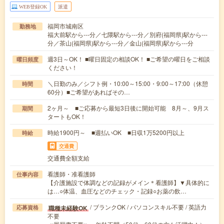
WEB登録OK
派遣
福岡市城南区
勤務地
福大前駅から---分／七隈駅から---分／別府(福岡県)駅から---
分／茶山(福岡県)駅から---分／金山(福岡県)駅から---分
週3日～OK！ ■曜日固定の相談OK！ ■ご希望の曜日をご相談
曜日頻度
ください！
＼日勤のみ／シフト例・10:00～15:00・9:00～17:00（休憩
時間
60分）■ご希望があればその…
2ヶ月～ ■ご応募から最短3日後に開始可能 8月～、9月ス
期間
タートもOK！
時給1900円～ ■週払いOK ■日収1万5200円以上
時給
交通費
交通費全額支給
看護師・准看護師
仕事内容
【介護施設で体調などの記録がメイン＊看護師】▼具体的に
は…○体温、血圧などのチェック・記録○お薬の飲…
/ ブランクOK / パソコンスキル不要 / 英語力
職種未経験OK
応募資格
不要