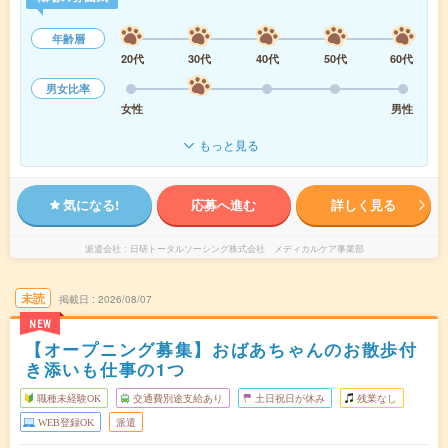
年齢層
20代
30代
40代
50代
60代
男女比率
女性
男性
もっと見る
気になる!
応募へ進む
詳しく見る
派遣会社
日研トータルソーシング株式会社 メディカルケア事業部
未読
掲載日
2026/08/07
NEW
【オープニング募集】おばあちゃんのお散歩付
き添いも仕事の1つ
職種未経験OK
交通費別途支給あり
土日祝日が休み
残業なし
WEB登録OK
派遣