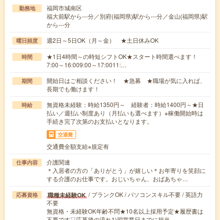
福岡市城南区
勤務地
福大前駅から---分／別府(福岡県)駅から---分／金山(福岡県)駅
から---分
週2日～5日OK（月～金） ★土日休みOK
曜日頻度
★1日4時間～の時短シフトOK★スタート時間選べます！
時間
7:00～16:009:00～17:0011:…
開始日はご相談ください！ ★急募 ★職場が気に入れば、
期間
長期でも働けます！
無資格未経験：時給1350円～ 経験者：時給1400円～★日
時給
払い／週払い制度あり（月払いも選べます）※稼働開始時は
手続き完了次第のお支払いとなります。
交通費
交通費全額支給※規定有
介護関連
仕事内容
＊入居者の方の「ありがとう」が嬉しい＊お年寄りを笑顔に
する介護のお仕事です。おじいちゃん、おばあちゃ…
/ ブランクOK / パソコンスキル不要 / 英語力
職種未経験OK
応募資格
不要
無資格・未経験OK年齢不問★10名以上採用予定★履歴書は
不要です▽応募後の流れ1)翌営業日までに担当…