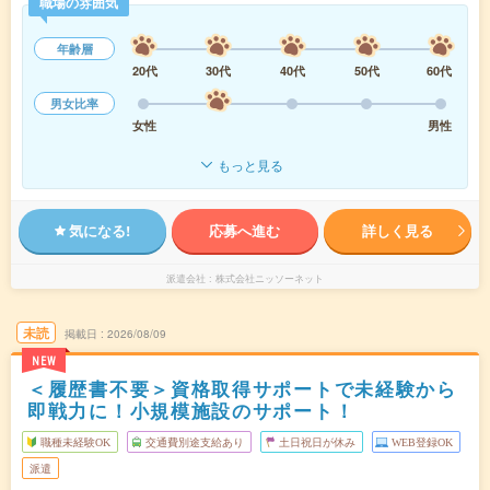
職場の雰囲気
年齢層
20代
30代
40代
50代
60代
男女比率
女性
男性
もっと見る
気になる!
応募へ進む
詳しく見る
派遣会社
株式会社ニッソーネット
未読
掲載日
2026/08/09
NEW
＜履歴書不要＞資格取得サポートで未経験から
即戦力に！小規模施設のサポート！
職種未経験OK
交通費別途支給あり
土日祝日が休み
WEB登録OK
派遣