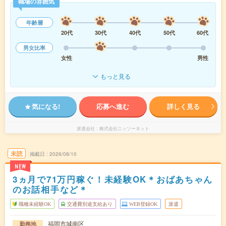
職場の雰囲気
年齢層
20代
30代
40代
50代
60代
男女比率
女性
男性
もっと見る
気になる!
応募へ進む
詳しく見る
派遣会社
株式会社ニッソーネット
未読
掲載日
2026/08/10
NEW
3ヵ月で71万円稼ぐ！未経験OK＊おばあちゃん
のお話相手など＊
職種未経験OK
交通費別途支給あり
WEB登録OK
派遣
福岡市城南区
勤務地