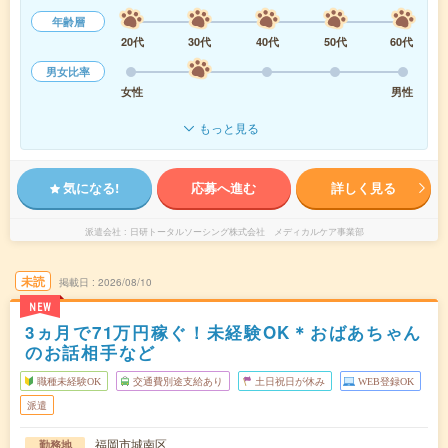
年齢層
20代
30代
40代
50代
60代
男女比率
女性
男性
もっと見る
気になる!
応募へ進む
詳しく見る
派遣会社
日研トータルソーシング株式会社 メディカルケア事業部
未読
掲載日
2026/08/10
NEW
3ヵ月で71万円稼ぐ！未経験OK＊おばあちゃん
のお話相手など
職種未経験OK
交通費別途支給あり
土日祝日が休み
WEB登録OK
派遣
福岡市城南区
勤務地