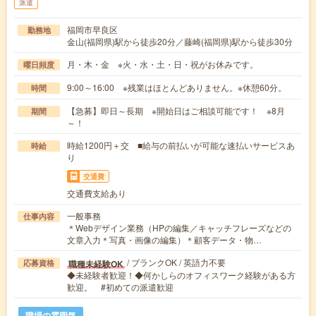
派遣
福岡市早良区
勤務地
金山(福岡県)駅から徒歩20分／藤崎(福岡県)駅から徒歩30分
月・木・金 ※火・水・土・日・祝がお休みです。
曜日頻度
9:00～16:00 ※残業はほとんどありません。※休憩60分。
時間
【急募】即日～長期 ※開始日はご相談可能です！ ※8月
期間
～！
時給1200円＋交 ■給与の前払いが可能な速払いサービスあ
時給
り
交通費
交通費支給あり
一般事務
仕事内容
＊Webデザイン業務（HPの編集／キャッチフレーズなどの
文章入力＊写真・画像の編集）＊顧客データ・物…
/ ブランクOK / 英語力不要
職種未経験OK
応募資格
◆未経験者歓迎！◆何かしらのオフィスワーク経験がある方
歓迎。 #初めての派遣歓迎
職場の雰囲気