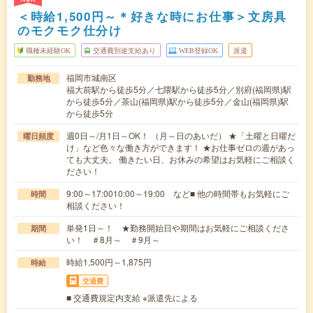
＜時給1,500円～＊好きな時にお仕事＞文房具
のモクモク仕分け
職種未経験OK
交通費別途支給あり
WEB登録OK
派遣
福岡市城南区
勤務地
福大前駅から徒歩5分／七隈駅から徒歩5分／別府(福岡県)駅
から徒歩5分／茶山(福岡県)駅から徒歩5分／金山(福岡県)駅
から徒歩5分
週0日～/月1日～OK！ （月～日のあいだ） ★「土曜と日曜だ
曜日頻度
け」など色々な働き方ができます！ ★お仕事ゼロの週があっ
ても大丈夫。 働きたい日、お休みの希望はお気軽にご相談く
ださい！
9:00～17:0010:00～19:00 など■ 他の時間帯もお気軽にご
時間
相談ください！
単発1日～！ ★勤務開始日や期間はお気軽にご相談くださ
期間
い！ ＃8月～ ＃9月～
時給1,500円～1,875円
時給
交通費
■ 交通費規定内支給 ※派遣先による