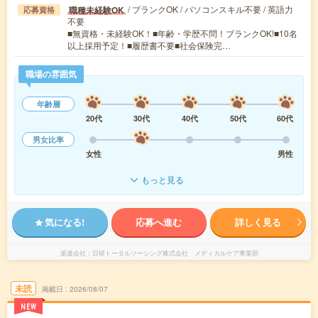
/ ブランクOK / パソコンスキル不要 / 英語力
職種未経験OK
応募資格
不要
■無資格・未経験OK！■年齢・学歴不問！ブランクOK!■10名
以上採用予定！■履歴書不要■社会保険完…
職場の雰囲気
年齢層
20代
30代
40代
50代
60代
男女比率
女性
男性
もっと見る
気になる!
応募へ進む
詳しく見る
派遣会社
日研トータルソーシング株式会社 メディカルケア事業部
未読
掲載日
2026/08/07
NEW