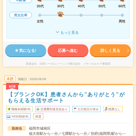
20代
30代
40代
50代
60代
男女比率
女性
男性
もっと見る
気になる!
応募へ進む
詳しく見る
派遣会社
日研トータルソーシング株式会社 メディカルケア事業部
未読
掲載日
2026/08/08
NEW
【ブランクOK】患者さんから”ありがとう”が
もらえる生活サポート
職種未経験OK
交通費別途支給あり
土日祝日が休み
残業なし
WEB登録OK
派遣
福岡市城南区
勤務地
福大前駅から---分／七隈駅から---分／別府(福岡県)駅から---