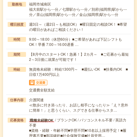
福岡市城南区
勤務地
福大前駅から---分／七隈駅から---分／別府(福岡県)駅から---
分／茶山(福岡県)駅から---分／金山(福岡県)駅から---分
週3日～（週2日～も相談OK） ■曜日固定の相談OK！ ■希望
曜日頻度
の曜日があればご相談ください！
9:00～18:00（休憩60分）■ご希望があれば下記シフトも
時間
OK！早番 7:00～16:00遅番 …
【8月中のスタートOK！急募！】2カ月～ ■ご応募から最短
期間
2～3日後に就業が可能です！
無資格未経験：時給1300円～ ■週払いOK ■扶養内OK ■
時給
日収1万400円以上
交通費
交通費全額支給
介護関連
仕事内容
≪散歩に付き添ったり、お話し相手になったり≫「え？意外
に簡単！」と思うくらい、スグできる仕事からスタ…
/ ブランクOK / パソコンスキル不要 / 英語力
職種未経験OK
応募資格
不要
■資格・経験・年齢不問■学歴不問■10名以上採用予定！■履
歴書不要■面談確約■社会保険完備■社員登用…