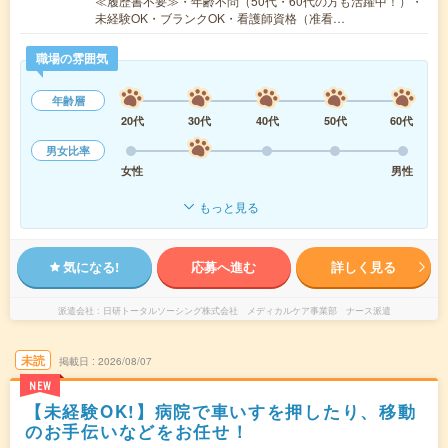
≪履歴書不要≫・年齢不問（50代・60代の方も活躍中！）・
未経験OK・ブランクOK・看護師資格（准看…
職場の雰囲気
年齢層
20代
30代
40代
50代
60代
男女比率
女性
男性
もっと見る
気になる!
応募へ進む
詳しく見る
派遣会社
日研トータルソーシング株式会社 メディカルケア事業部 ナース派遣
未読
掲載日
2026/08/07
NEW
【未経験OK!】病院で車いすを押したり、移動
のお手伝いなどをお任せ！