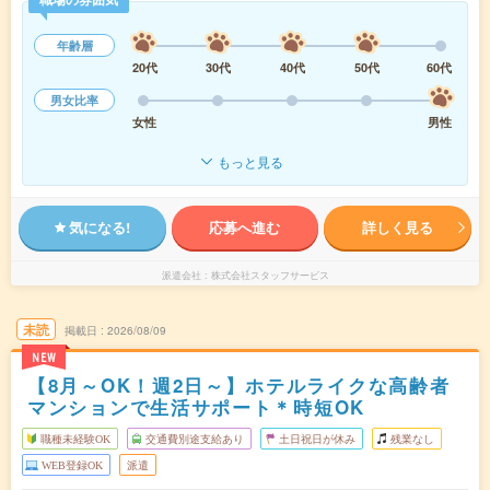
年齢層
20代
30代
40代
50代
60代
男女比率
女性
男性
もっと見る
気になる!
応募へ進む
詳しく見る
派遣会社
株式会社スタッフサービス
未読
掲載日
2026/08/09
NEW
【8月～OK！週2日～】ホテルライクな高齢者
マンションで生活サポート＊時短OK
職種未経験OK
交通費別途支給あり
土日祝日が休み
残業なし
WEB登録OK
派遣