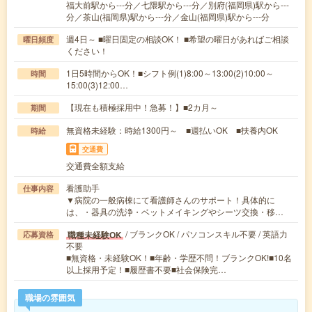
福大前駅から---分／七隈駅から---分／別府(福岡県)駅から---
分／茶山(福岡県)駅から---分／金山(福岡県)駅から---分
週4日～ ■曜日固定の相談OK！ ■希望の曜日があればご相談
曜日頻度
ください！
1日5時間からOK！■シフト例(1)8:00～13:00(2)10:00～
時間
15:00(3)12:00…
【現在も積極採用中！急募！】■2カ月～
期間
無資格未経験：時給1300円～ ■週払いOK ■扶養内OK
時給
交通費
交通費全額支給
看護助手
仕事内容
▼病院の一般病棟にて看護師さんのサポート！具体的に
は、・器具の洗浄・ベットメイキングやシーツ交換・移…
/ ブランクOK / パソコンスキル不要 / 英語力
職種未経験OK
応募資格
不要
■無資格・未経験OK！■年齢・学歴不問！ブランクOK!■10名
以上採用予定！■履歴書不要■社会保険完…
職場の雰囲気