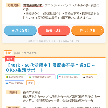
/ ブランクOK / パソコンスキル不要 / 英語力
職種未経験OK
応募資格
不要
▼未経験OK！（副業歓迎☆）▼高校生不可▼携帯電話をお
持ちの方（業務連絡に使用）※応募後のご連絡はメ…
気になる!
応募へ進む
詳しく見る
派遣会社
株式会社バイトレ（キャムコムグループ）
未読
掲載日
2026/08/08
NEW
【40代・50代活躍中】履歴書不要＊週3日～
OKの生活サポート
職種未経験OK
交通費別途支給あり
土日祝日が休み
残業なし
WEB登録OK
派遣
福岡市城南区
勤務地
福大前駅から---分／七隈駅から---分／別府(福岡県)駅から---
分／茶山(福岡県)駅から---分／金山(福岡県)駅から---分
週3日～（週2日～も相談OK） ■曜日固定の相談OK！ ■希望