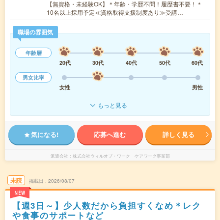
【無資格・未経験OK】＊年齢・学歴不問！履歴書不要！＊
10名以上採用予定≪資格取得支援制度あり≫受講…
職場の雰囲気
年齢層
20代
30代
40代
50代
60代
男女比率
女性
男性
もっと見る
気になる!
応募へ進む
詳しく見る
派遣会社
株式会社ウィルオブ・ワーク ケアワーク事業部
未読
掲載日
2026/08/07
NEW
【週3日～】少人数だから負担すくなめ＊レク
や食事のサポートなど