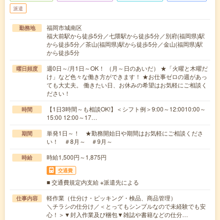
派遣
福岡市城南区
勤務地
福大前駅から徒歩5分／七隈駅から徒歩5分／別府(福岡県)駅
から徒歩5分／茶山(福岡県)駅から徒歩5分／金山(福岡県)駅
から徒歩5分
週0日～/月1日～OK！ （月～日のあいだ） ★「火曜と木曜だ
曜日頻度
け」など色々な働き方ができます！ ★お仕事ゼロの週があっ
ても大丈夫。 働きたい日、お休みの希望はお気軽にご相談く
ださい！
【1日3時間～も相談OK!】＜シフト例＞9:00～12:0010:00～
時間
15:00 12:00～17…
単発1日～！ ★勤務開始日や期間はお気軽にご相談くださ
期間
い！ ＃8月～ ＃9月～
時給1,500円～1,875円
時給
交通費
■ 交通費規定内支給 ※派遣先による
軽作業（仕分け・ピッキング・検品、商品管理）
仕事内容
＼チラシの仕分け／＜とってもシンプルなので未経験でも安
心！＞▼封入作業及び梱包▼雑誌や書籍などの仕分…