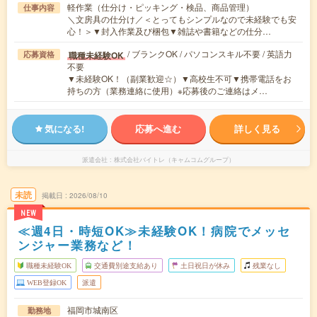
軽作業（仕分け・ピッキング・検品、商品管理）
仕事内容
＼文房具の仕分け／＜とってもシンプルなので未経験でも安
心！＞▼封入作業及び梱包▼雑誌や書籍などの仕分…
/ ブランクOK / パソコンスキル不要 / 英語力
職種未経験OK
応募資格
不要
▼未経験OK！（副業歓迎☆）▼高校生不可▼携帯電話をお
持ちの方（業務連絡に使用）※応募後のご連絡はメ…
気になる!
応募へ進む
詳しく見る
派遣会社
株式会社バイトレ（キャムコムグループ）
未読
掲載日
2026/08/10
NEW
≪週4日・時短OK≫未経験OK！病院でメッセ
ンジャー業務など！
職種未経験OK
交通費別途支給あり
土日祝日が休み
残業なし
WEB登録OK
派遣
福岡市城南区
勤務地