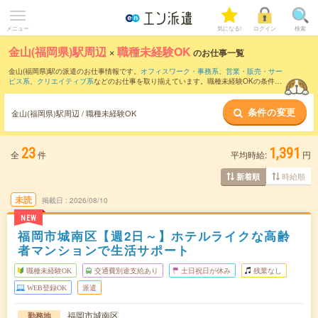
メニュー
気になる!
ログイン
検索
金山(福岡県)駅周辺
×
職種未経験OK
のお仕事一覧
金山(福岡県)駅の派遣のお仕事情報です。
オフィスワーク・事務系
、
営業・販売・サー
ビス系
、
クリエイティブ系
などのお仕事を取り揃えています。職種未経験OKの条件の
他に、
交通費別途支給あり
、
友だちと一緒の応募OK
、
週4日勤務
などのこだわり条件
も取り揃えています。
条件の変更
金山(福岡県)駅周辺 / 職種未経験OK
23
1,391
全
件
平均時給:
円
時給順
新着順
未読
掲載日
2026/08/10
NEW
福岡市城南区【週2日～】ホテルライクな高齢
者マンションで生活サポート
職種未経験OK
交通費別途支給あり
土日祝日が休み
残業なし
WEB登録OK
派遣
福岡市城南区
勤務地