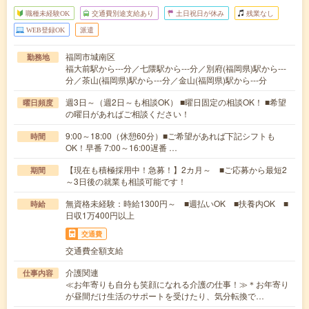
職種未経験OK
交通費別途支給あり
土日祝日が休み
残業なし
WEB登録OK
派遣
福岡市城南区
勤務地
福大前駅から---分／七隈駅から---分／別府(福岡県)駅から---
分／茶山(福岡県)駅から---分／金山(福岡県)駅から---分
週3日～（週2日～も相談OK） ■曜日固定の相談OK！ ■希望
曜日頻度
の曜日があればご相談ください！
9:00～18:00（休憩60分）■ご希望があれば下記シフトも
時間
OK！早番 7:00～16:00遅番 …
【現在も積極採用中！急募！】2カ月～ ■ご応募から最短2
期間
～3日後の就業も相談可能です！
無資格未経験：時給1300円～ ■週払いOK ■扶養内OK ■
時給
日収1万400円以上
交通費
交通費全額支給
介護関連
仕事内容
≪お年寄りも自分も笑顔になれる介護の仕事！≫＊お年寄り
が昼間だけ生活のサポートを受けたり、気分転換で…