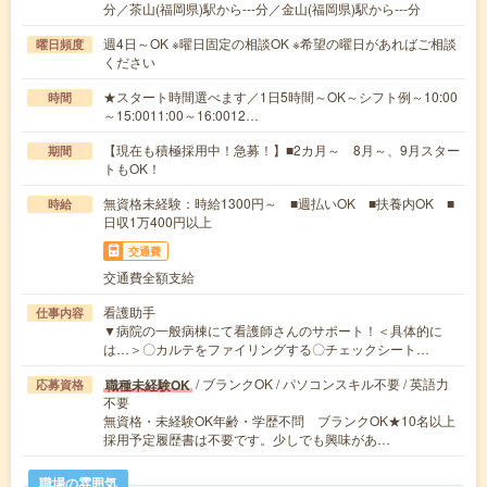
分／茶山(福岡県)駅から---分／金山(福岡県)駅から---分
週4日～OK ※曜日固定の相談OK ※希望の曜日があればご相談
曜日頻度
ください
★スタート時間選べます／1日5時間～OK～シフト例～10:00
時間
～15:0011:00～16:0012…
【現在も積極採用中！急募！】■2カ月～ 8月～、9月スター
期間
トもOK！
無資格未経験：時給1300円～ ■週払いOK ■扶養内OK ■
時給
日収1万400円以上
交通費
交通費全額支給
看護助手
仕事内容
▼病院の一般病棟にて看護師さんのサポート！＜具体的に
は…＞〇カルテをファイリングする〇チェックシート…
/ ブランクOK / パソコンスキル不要 / 英語力
職種未経験OK
応募資格
不要
無資格・未経験OK年齢・学歴不問 ブランクOK★10名以上
採用予定履歴書は不要です。少しでも興味があ…
職場の雰囲気