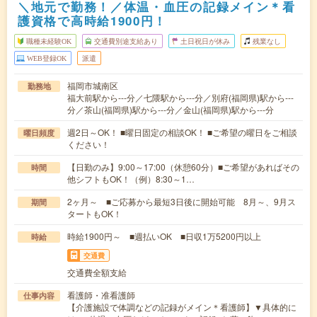
＼地元で勤務！／体温・血圧の記録メイン＊看
護資格で高時給1900円！
職種未経験OK
交通費別途支給あり
土日祝日が休み
残業なし
WEB登録OK
派遣
福岡市城南区
勤務地
福大前駅から---分／七隈駅から---分／別府(福岡県)駅から---
分／茶山(福岡県)駅から---分／金山(福岡県)駅から---分
週2日～OK！ ■曜日固定の相談OK！ ■ご希望の曜日をご相談
曜日頻度
ください！
【日勤のみ】9:00～17:00（休憩60分）■ご希望があればその
時間
他シフトもOK！（例）8:30～1…
2ヶ月～ ■ご応募から最短3日後に開始可能 8月～、9月ス
期間
タートもOK！
時給1900円～ ■週払いOK ■日収1万5200円以上
時給
交通費
交通費全額支給
看護師・准看護師
仕事内容
【介護施設で体調などの記録がメイン＊看護師】▼具体的に