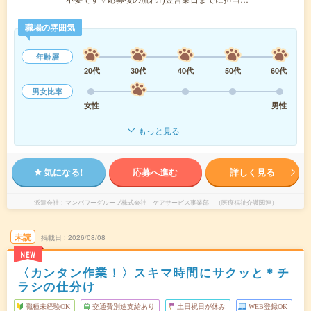
職場の雰囲気
年齢層
20代
30代
40代
50代
60代
男女比率
女性
男性
もっと見る
気になる!
応募へ進む
詳しく見る
派遣会社
マンパワーグループ株式会社 ケアサービス事業部 （医療福祉介護関連）
未読
掲載日
2026/08/08
NEW
〈カンタン作業！〉スキマ時間にサクッと＊チ
ラシの仕分け
職種未経験OK
交通費別途支給あり
土日祝日が休み
WEB登録OK