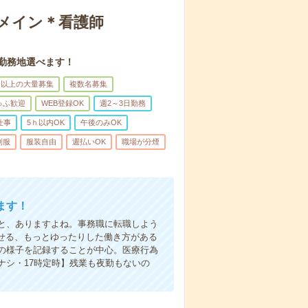
録メイン＊看護師
。勤務地選べます！
名以上の大量募集
複数名募集
ゅふ歓迎
WEB登録OK
週2～3日勤務
仕事
5ｈ以内OK
午後のみOK
制服
服装自由
週払いOK
職場が分煙
ます！
と、ありますよね。事務職に転職しよう
かせる、もっとゆったりした働き方がある
の様子を記録することが中心。医療行為
ナシ・17時定時】残業も夜勤もないの