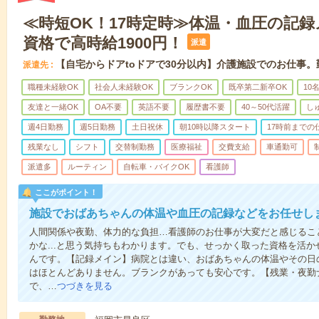
≪時短OK！17時定時≫体温・血圧の記
資格で高時給1900円！
派遣
【自宅からドアtoドアで30分以内】介護施設でのお仕事
派遣先
職種未経験OK
社会人未経験OK
ブランクOK
既卒第二新卒OK
10
友達と一緒OK
OA不要
英語不要
履歴書不要
40～50代活躍
し
週4日勤務
週5日勤務
土日祝休
朝10時以降スタート
17時前までの
残業なし
シフト
交替制勤務
医療福祉
交費支給
車通勤可
派遣多
ルーティン
自転車・バイクOK
看護師
ここがポイント！
施設でおばあちゃんの体温や血圧の記録などをお任せし
人間関係や夜勤、体力的な負担…看護師のお仕事が大変だと感じるこ
かな...と思う気持ちもわかります。でも、せっかく取った資格を活
んです。【記録メイン】病院とは違い、おばあちゃんの体温やその日
はほとんどありません。ブランクがあっても安心です。【残業・夜勤
で、…
つづきを見る