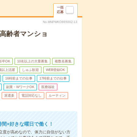
一括
応募
No.MNPWKO865002-13
な高齢者マンショ
新卒OK
10名以上の大量募集
複数名募集
0歳以上活躍
しゅふ歓迎
WEB登録OK
16時前までの仕事
17時前までの仕事
副業・WワークOK
医療福祉
派遣多
電話対応なし
ルーティン
時間×好きな曜日で働く！
立度が高めなので、体力に自信がない方