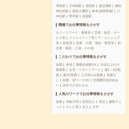
博多駅
天神南駅
薬院駅
渡辺通駅
櫛田
神社前駅
薬院大通駅
橋本(福岡県)駅
六
本松駅
野芥駅
桜坂駅
職種でお仕事情報をさがす
オフィスワーク・事務系
営業・販売・サー
ビス系
クリエイティブ系
IT・エンジニア
系
技術系
医療・介護・福祉・教育系
軽
作業・物流・工場・その他
こだわりでお仕事情報をさがす
短期
単発
職種未経験OK
10名以上の大
量募集
在宅・リモートワーク
週2～3日勤
務
週4日勤務
土日祝のみ勤務
残業な
し
副業・WワークOK
交通費別途支給あ
り
語学力が活かせる
人気のワードでお仕事情報をさがす
急募
年齢不問
財団法人
英語
書類チェ
ック
テレビ局
封入
大学