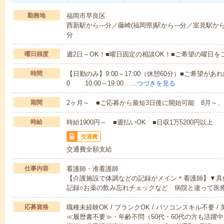
勤務地
福岡市早良区
西新駅から---分／藤崎(福岡県)駅から---分／室見駅から-
分
曜日頻度
週2日～OK！■曜日固定の相談OK！■ご希望の曜日を
時間
【日勤のみ】9:00～17:00（休憩60分）■ご希望があれ
0 10:00～19:00 …
つづきを見る
期間
2ヶ月～ ■ご応募から最短3日後に開始可能 8月～、
時給
時給1900円～ ■週払いOK ■日収1万5200円以上
交通費
交通費全額支給
仕事内容
看護師・准看護師
【介護施設で体調などの記録がメイン＊看護師】▼具
記録○お薬の飲み忘れチェックなど 病院と違って医
応募資格
職種未経験OK / ブランクOK / パソコンスキル不要 /
≪履歴書不要≫・年齢不問（50代・60代の方も活躍