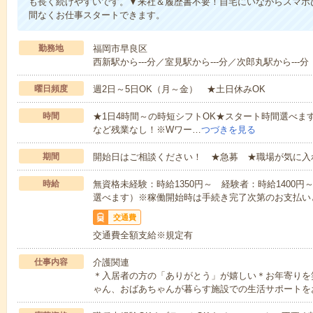
も長く続けやすいです。▼来社＆履歴書不要！自宅にいながらスマホ
間なくお仕事スタートできます。
勤務地
福岡市早良区
西新駅から---分／室見駅から---分／次郎丸駅から---分
曜日頻度
週2日～5日OK（月～金） ★土日休みOK
時間
★1日4時間～の時短シフトOK★スタート時間選べます！7:00～1
など残業なし！※Wワー…
つづきを見る
期間
開始日はご相談ください！ ★急募 ★職場が気に入
時給
無資格未経験：時給1350円～ 経験者：時給1400
選べます）※稼働開始時は手続き完了次第のお支払い
交通費
交通費全額支給※規定有
仕事内容
介護関連
＊入居者の方の「ありがとう」が嬉しい＊お年寄りを
ゃん、おばあちゃんが暮らす施設での生活サポートを