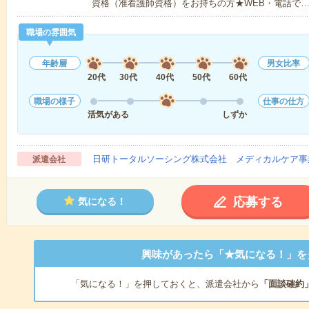
資格（准看護師資格）をお持ちの方★WEB・電話で
職場の雰囲気
年齢層
男女比率
20代
30代
40代
50代
60代
職場の様子
仕事の仕方
活気がある
しずか
日研トータルソーシング株式会社 メディカルケア事
派遣会社
応募する
気になる！
興味があったら「★気になる！」を
「気になる！」を押しておくと、派遣会社から
「面談確約