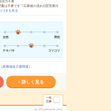
 英語力不要
歴書は不要です▽応募後の流れ1)翌営業日
つづきを見る
女性
男性
テキパキ
コツコツ
（医療福祉介護関連）
詳しく見る
一括
応募
No.NTKONHHK09_KM-1