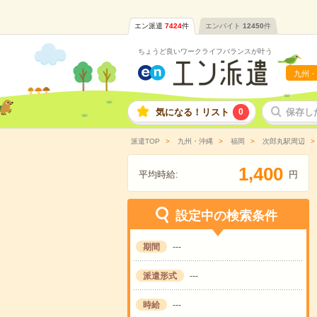
エン派遣
7424
件
エンバイト
12450
件
ちょうど良いワークライフバランスが叶う
九州・
気になる！リスト
0
保存し
派遣TOP
九州・沖縄
福岡
次郎丸駅周辺
,
1
4
0
0
平均時給:
円
設定中の検索条件
期間
---
派遣形式
---
時給
---