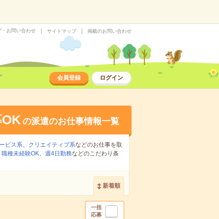
プ・お問い合わせ
サイトマップ
掲載のお問い合わせ
会員登録
ログイン
OK
の派遣のお仕事情報一覧
ービス系
、
クリエイティブ系
などのお仕事を取
、
職種未経験OK
、
週4日勤務
などのこだわり条
新着順
一括
応募