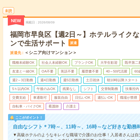
未読
NEW
掲載日
2026/08/09
福岡市早良区【週2日～】ホテルライク
ンで生活サポート
派遣
＜シニア向けマンション＞
派遣先
職種未経験OK
社会人未経験OK
ブランクOK
大学生歓迎
既卒第二
友達と一緒OK
OA不要
英語不要
履歴書不要
40～50代活躍
6
週2～3日勤務
週4日勤務
週5日勤務
土日祝休
朝10時以降スタート
5ｈ以内OK
午後のみOK
残業なし
シフト
交替制勤務
扶養控内
交費支給
車通勤可
服装自由
日払いOK
週払いOK
職場が禁煙
自転車・バイクOK
看護師
介護士
ここがポイント！
自由なシフト＊7時～、11時～、16時～など好きな勤務
▼高級ホテルのようなキレイな職場で介護のお仕事！入居者さんは自