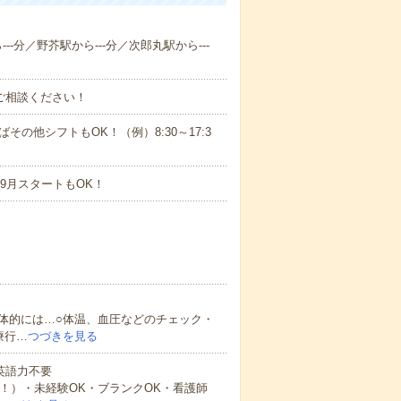
--分／野芥駅から---分／次郎丸駅から---
ご相談ください！
ばその他シフトもOK！（例）8:30～17:3
9月スタートもOK！
体的には…○体温、血圧などのチェック・
療行…
つづきを見る
 英語力不要
中！）・未経験OK・ブランクOK・看護師