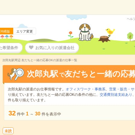
ヘル
沖縄版
エリア変更
た希望条件
お気に入りの派遣会社
次郎丸駅周辺 友だちと一緒の応募OKの派遣の仕事一覧
次郎丸駅
友だちと一緒の応募
で
次郎丸駅の派遣のお仕事情報です。
オフィスワーク・事務系
、
営業・販売・サ
り揃えています。友だちと一緒の応募OKの条件の他に、
交通費別途支給あり
件も取り揃えています。
32
1
30
件中
～
件を表示中
未読