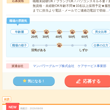
応募資格
職種未経験OK / ブランクOK / パソコンスキル不要 /
無資格・未経験OK年齢不問★10名以上採用予定★履
までに担当より電話・メールでご連絡2)電話で登録…
職場の雰囲気
年齢層
男女比率
20代
30代
40代
50代
60代
職場の様子
仕事の仕方
活気がある
しずか
マンパワーグループ株式会社 ケアサービス事業部 
派遣会社
応募する
気になる！
未読
NEW
掲載日
2026/08/09