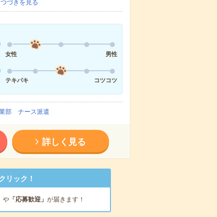
…
つづきを見る
女性
男性
テキパキ
コツコツ
業部 ナース派遣
詳しく見る
クリック！
」
や
「応募歓迎」
が届きます！