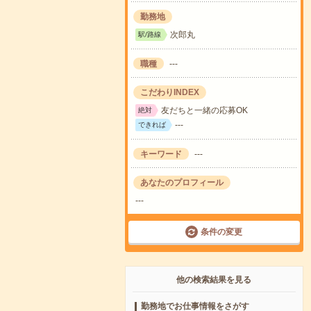
勤務地
次郎丸
駅/路線
職種
---
こだわりINDEX
友だちと一緒の応募OK
絶対
---
できれば
キーワード
---
あなたのプロフィール
---
条件の変更
他の検索結果を見る
勤務地でお仕事情報をさがす