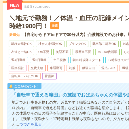
NEW
掲載日
2026/08/09
＼地元で勤務！／体温・血圧の記録メイ
時給1900円！
派遣
【自宅からドアtoドアで30分以内】介護施設でのお仕事
派遣先
職種未経験OK
社会人未経験OK
ブランクOK
既卒第二新卒OK
10
友達と一緒OK
OA不要
英語不要
履歴書不要
40～50代活躍
し
週4日勤務
週5日勤務
土日祝休
朝10時以降スタート
17時前までの
医療福祉
交費支給
車通勤可
制服
服装自由
週払いOK
職場
自転車・バイクOK
看護師
ここがポイント！
「自転車で通える範囲」の施設でおばあちゃんの体温や
地元でお仕事をお探しの方、必見です！職場はあなたのご自宅の近くに
ロ以内」「自転車で通える範囲」などお近くの職場を紹介します。【
んの体温やその日の様子を記録することが中心。医療行為はほとんど
す。【残業・夜勤ナシ・17時定時】残業も夜勤もないので、夕方か
え…
つづきを見る