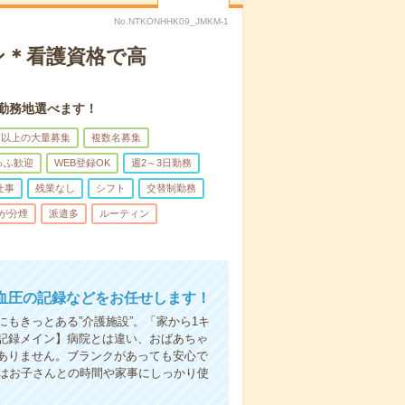
No.NTKONHHK09_JMKM-1
ン＊看護資格で高
。勤務地選べます！
名以上の大量募集
複数名募集
ゅふ歓迎
WEB登録OK
週2～3日勤務
仕事
残業なし
シフト
交替制勤務
が分煙
派遣多
ルーティン
血圧の記録などをお任せします！
もきっとある”介護施設”。「家から1キ
記録メイン】病院とは違い、おばあちゃ
ありません。ブランクがあっても安心で
らはお子さんとの時間や家事にしっかり使