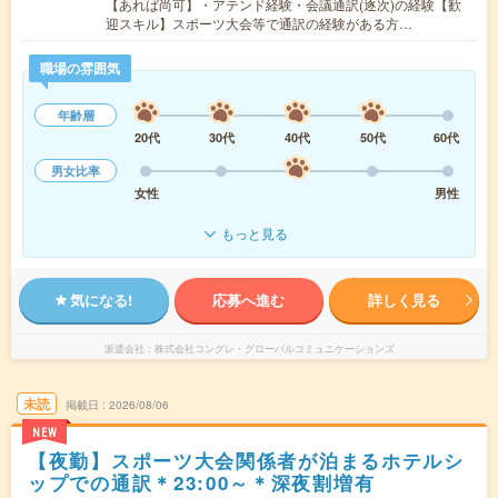
【あれば尚可】・アテンド経験・会議通訳(逐次)の経験【歓
迎スキル】スポーツ大会等で通訳の経験がある方…
職場の雰囲気
年齢層
20代
30代
40代
50代
60代
男女比率
女性
男性
もっと見る
気になる!
応募へ進む
詳しく見る
派遣会社
株式会社コングレ・グローバルコミュニケーションズ
未読
掲載日
2026/08/06
NEW
【夜勤】スポーツ大会関係者が泊まるホテルシ
ップでの通訳＊23:00～＊深夜割増有