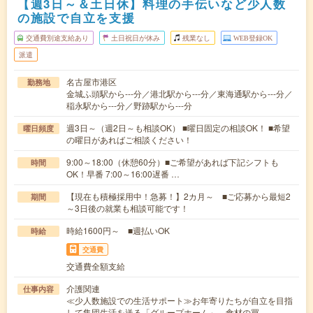
【週3日～＆土日休】料理の手伝いなど少人数
の施設で自立を支援
交通費別途支給あり
土日祝日が休み
残業なし
WEB登録OK
派遣
名古屋市港区
勤務地
金城ふ頭駅から---分／港北駅から---分／東海通駅から---分／
稲永駅から---分／野跡駅から---分
週3日～（週2日～も相談OK） ■曜日固定の相談OK！ ■希望
曜日頻度
の曜日があればご相談ください！
9:00～18:00（休憩60分）■ご希望があれば下記シフトも
時間
OK！早番 7:00～16:00遅番 …
【現在も積極採用中！急募！】2カ月～ ■ご応募から最短2
期間
～3日後の就業も相談可能です！
時給1600円～ ■週払いOK
時給
交通費
交通費全額支給
介護関連
仕事内容
≪少人数施設での生活サポート≫お年寄りたちが自立を目指
して集団生活を送る「グループホーム」。食材の買…