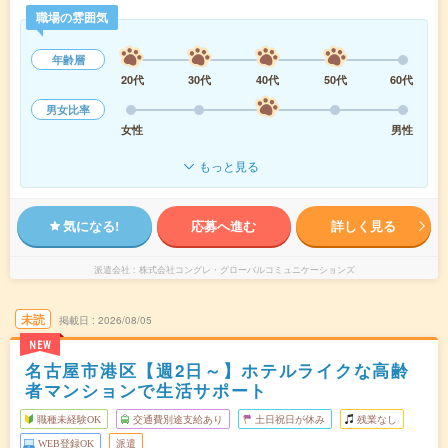
職場の雰囲気
年齢層
20代
30代
40代
50代
60代
男女比率
女性
男性
もっと見る
気になる!
応募へ進む
詳しく見る
派遣会社
株式会社コングレ・グローバルコミュニケーションズ
未読
掲載日
2026/08/05
NEW
名古屋市港区【週2日～】ホテルライクな高齢
者マンションで生活サポート
職種未経験OK
交通費別途支給あり
土日祝日が休み
残業なし
WEB登録OK
派遣