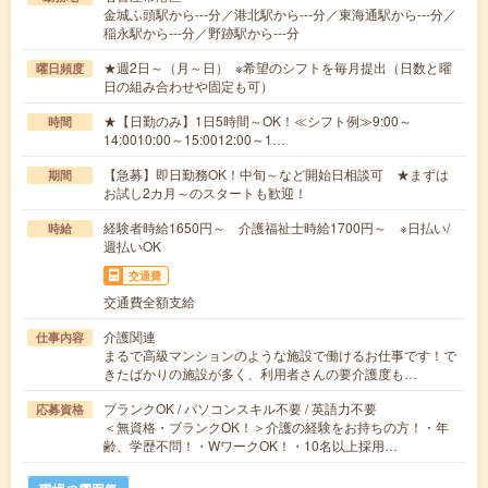
金城ふ頭駅から---分／港北駅から---分／東海通駅から---分／
稲永駅から---分／野跡駅から---分
★週2日～（月～日） ※希望のシフトを毎月提出（日数と曜
曜日頻度
日の組み合わせや固定も可）
★【日勤のみ】1日5時間～OK！≪シフト例≫9:00～
時間
14:0010:00～15:0012:00～1…
【急募】即日勤務OK！中旬～など開始日相談可 ★まずは
期間
お試し2カ月～のスタートも歓迎！
経験者時給1650円～ 介護福祉士時給1700円～ ※日払い/
時給
週払いOK
交通費
交通費全額支給
介護関連
仕事内容
まるで高級マンションのような施設で働けるお仕事です！で
きたばかりの施設が多く、利用者さんの要介護度も…
ブランクOK / パソコンスキル不要 / 英語力不要
応募資格
＜無資格・ブランクOK！＞介護の経験をお持ちの方！・年
齢、学歴不問！・WワークOK！・10名以上採用…