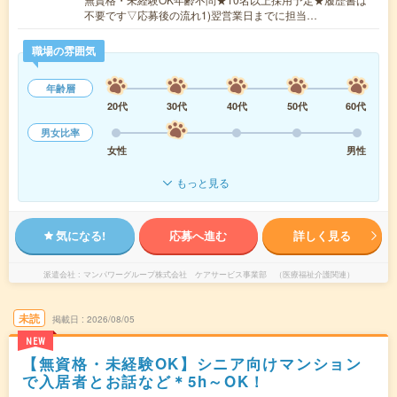
不要です▽応募後の流れ1)翌営業日までに担当…
職場の雰囲気
年齢層
20代
30代
40代
50代
60代
男女比率
女性
男性
もっと見る
気になる!
応募へ進む
詳しく見る
派遣会社
マンパワーグループ株式会社 ケアサービス事業部 （医療福祉介護関連）
未読
掲載日
2026/08/05
NEW
【無資格・未経験OK】シニア向けマンション
で入居者とお話など＊5h～OK！