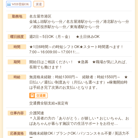
WEB登録OK
派遣
名古屋市港区
勤務地
金城ふ頭駅から---分／名古屋港駅から---分／港北駅から---分
／港区役所駅から---分／東海通駅から---分
週2日～5日OK（月～金） ★土日休みOK
曜日頻度
★1日6時間～の時短シフトOK★スタート時間選べます！
時間
7:00～16:009:00～17:0011:…
開始日はご相談ください！ ★急募 ★職場が気に入れば、
期間
長期でも働けます！
無資格未経験：時給1300円～ 経験者：時給1550円～ ★
時給
日払い／週払い制度あり（月払いも選べます）※稼働開始時
は手続き完了次第のお支払いとなります。
交通費
交通費全額支給※規定有
介護関連
仕事内容
＊入居者の方の「ありがとう」が嬉しい＊おじいちゃん、お
ばあちゃんが暮らす施設での生活サポートをお任せ…
職種未経験OK / ブランクOK / パソコンスキル不要 / 英語力不
応募資格