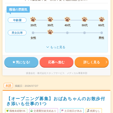
職場の雰囲気
年齢層
20代
30代
40代
50代
60代
男女比率
女性
男性
もっと見る
気になる!
応募へ進む
詳しく見る
派遣会社
株式会社スタッフサービス メディカル事業本部
未読
掲載日
2026/07/27
【オープニング募集】おばあちゃんのお散歩付
き添いも仕事の1つ
職種未経験OK
交通費別途支給あり
土日祝日が休み
残業なし