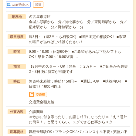
WEB登録OK
派遣
名古屋市港区
勤務地
金城ふ頭駅から---分／港北駅から---分／東海通駅から---分／
稲永駅から---分／野跡駅から---分
週3日～（週2日～も相談OK） ■曜日固定の相談OK！ ■希望
曜日頻度
の曜日があればご相談ください！
9:00～18:00（休憩60分）■ご希望があれば下記シフトも
時間
OK！早番 7:00～16:00遅番 …
【8月中のスタートOK！急募！】2カ月～ ■ご応募から最短
期間
2～3日後に就業が可能です！
無資格未経験：時給1450円～ ■週払いOK ■扶養内OK ■
時給
日収1万1600円以上
交通費
交通費全額支給
介護関連
仕事内容
≪散歩に付き添ったり、お話し相手になったり≫「え？意外
に簡単！」と思うくらい、スグできる仕事からスタ…
職種未経験OK / ブランクOK / パソコンスキル不要 / 英語力不
応募資格