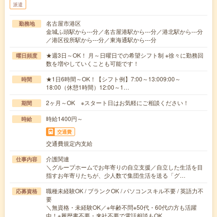
派遣
名古屋市港区
勤務地
金城ふ頭駅から---分／名古屋港駅から---分／港北駅から---分
／港区役所駅から---分／東海通駅から---分
★週3日～OK！ 月～日曜日での希望シフト制 ※徐々に勤務回
曜日頻度
数を増やしていくことも可能です！
★1日6時間～OK！【シフト例】7:00～13:009:00～
時間
18:00（休憩1時間）12:00～1…
2ヶ月～OK ※スタート日はお気軽にご相談ください！
期間
時給1400円～
時給
交通費
交通費規定内支給
介護関連
仕事内容
＼グループホームでお年寄りの自立支援／自立した生活を目
指すお年寄りたちが、少人数で集団生活を送る「グ…
職種未経験OK / ブランクOK / パソコンスキル不要 / 英語力不
応募資格
要
＼無資格・未経験OK／※年齢不問※50代・60代の方も活躍
中！※履歴書不要・来社不要で電話相談もOK…