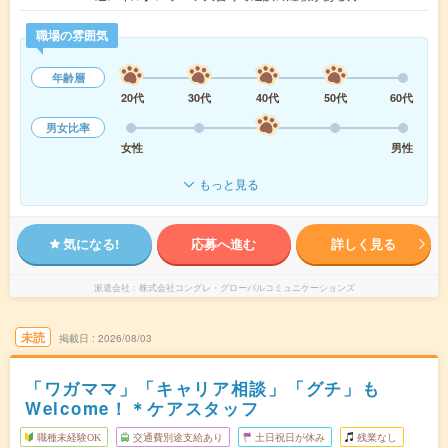
職場の雰囲気
年齢層
20代
30代
40代
50代
60代
男女比率
女性
男性
もっと見る
気になる!
応募へ進む
詳しく見る
派遣会社
株式会社コングレ・グローバルコミュニケーションズ
未読
掲載日
2026/08/03
「ワガママ」「キャリア相談」「グチ」も
Welcome！＊ケアスタッフ
職種未経験OK
交通費別途支給あり
土日祝日が休み
残業なし