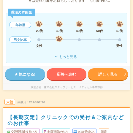
方は是非応募をお待ちしております！＼応募後の…
職場の雰囲気
年齢層
20代
30代
40代
50代
60代
男女比率
女性
男性
もっと見る
気になる!
応募へ進む
詳しく見る
派遣会社
株式会社スタッフサービス メディカル事業本部
未読
掲載日
2026/07/20
【長期安定】クリニックでの受付＆ご案内など
のお仕事
交通費別途支給あり
土日祝日が休み
WEB登録OK
派遣