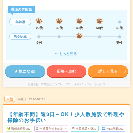
職場の雰囲気
年齢層
20代
30代
40代
50代
60代
男女比率
女性
男性
もっと見る
気になる!
応募へ進む
詳しく見る
派遣会社
株式会社コングレ・グローバルコミュニケーションズ
未読
掲載日
2026/07/31
【年齢不問】週3日～OK！少人数施設で料理や
掃除のお手伝い
職種未経験OK
交通費別途支給あり
土日祝日が休み
WEB登録OK