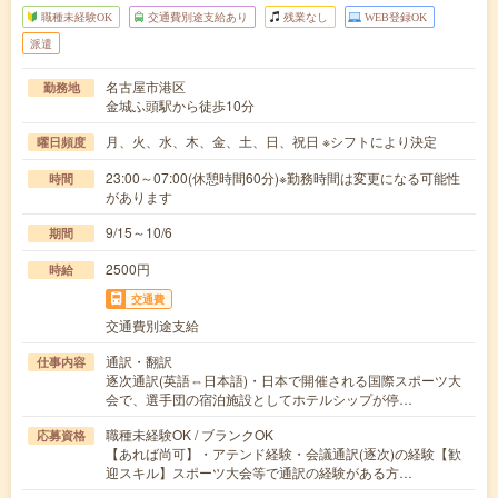
職種未経験OK
交通費別途支給あり
残業なし
WEB登録OK
派遣
名古屋市港区
勤務地
金城ふ頭駅から徒歩10分
月、火、水、木、金、土、日、祝日 ※シフトにより決定
曜日頻度
23:00～07:00(休憩時間60分)※勤務時間は変更になる可能性
時間
があります
9/15～10/6
期間
2500円
時給
交通費
交通費別途支給
通訳・翻訳
仕事内容
逐次通訳(英語⇔日本語)・日本で開催される国際スポーツ大
会で、選手団の宿泊施設としてホテルシップが停…
職種未経験OK / ブランクOK
応募資格
【あれば尚可】・アテンド経験・会議通訳(逐次)の経験【歓
迎スキル】スポーツ大会等で通訳の経験がある方…