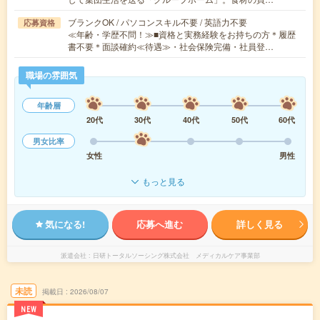
ブランクOK / パソコンスキル不要 / 英語力不要
応募資格
≪年齢・学歴不問！≫■資格と実務経験をお持ちの方＊履歴
書不要＊面談確約≪待遇≫・社会保険完備・社員登…
職場の雰囲気
年齢層
20代
30代
40代
50代
60代
男女比率
女性
男性
もっと見る
気になる!
応募へ進む
詳しく見る
派遣会社
日研トータルソーシング株式会社 メディカルケア事業部
未読
掲載日
2026/08/07
NEW