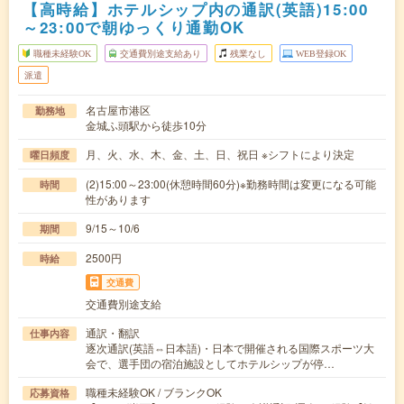
【高時給】ホテルシップ内の通訳(英語)15:00
～23:00で朝ゆっくり通勤OK
職種未経験OK
交通費別途支給あり
残業なし
WEB登録OK
派遣
名古屋市港区
勤務地
金城ふ頭駅から徒歩10分
月、火、水、木、金、土、日、祝日 ※シフトにより決定
曜日頻度
(2)15:00～23:00(休憩時間60分)※勤務時間は変更になる可能
時間
性があります
9/15～10/6
期間
2500円
時給
交通費
交通費別途支給
通訳・翻訳
仕事内容
逐次通訳(英語⇔日本語)・日本で開催される国際スポーツ大
会で、選手団の宿泊施設としてホテルシップが停…
職種未経験OK / ブランクOK
応募資格