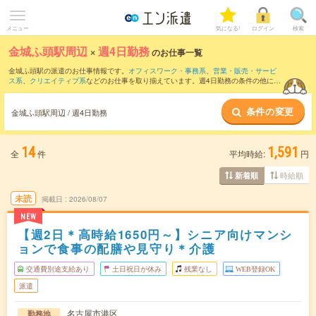
メニュー
気になる!
ログイン
検索
金城ふ頭駅周辺
×
週4日勤務
のお仕事一覧
金城ふ頭駅の派遣のお仕事情報です。
オフィスワーク・事務系
、
営業・販売・サービ
ス系
、
クリエイティブ系
などのお仕事を取り揃えています。週4日勤務の条件の他に、
交通費別途支給あり
、
職種未経験OK
、
友だちと一緒の応募OK
などのこだわり条件も
取り揃えています。
条件の変更
金城ふ頭駅周辺 / 週4日勤務
14
1,591
全
件
平均時給:
円
時給順
新着順
未読
掲載日
2026/08/07
NEW
【週2日＊高時給1650円～】シニア向けマンシ
ョンで食事の配膳や見守り＊介護
交通費別途支給あり
土日祝日が休み
残業なし
WEB登録OK
派遣
名古屋市港区
勤務地