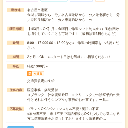
名古屋市港区
勤務地
金城ふ頭駅から---分／名古屋港駅から---分／港北駅から---分
／港区役所駅から---分／東海通駅から---分
【週3日～OK】月～金曜日で希望シフト制 ※徐々に勤務回数
曜日頻度
を増やしていくことも可能です！（最初は週3日からなど）
8:00～17:009:00～18:00など※ご希望の時間帯をご相談くだ
時間
さい。
2ヶ月～OK ※スタート日はお気軽にご相談ください！
期間
時給1300円～
時給
交通費
交通費規定内支給
医療事務・病院受付
仕事内容
＜ブランク・社会復帰歓迎！＞クリニックでの診察予約の受
付とそれに伴うシンプルな事務のお仕事です。ー具…
ブランクOK / パソコンスキル不要 / 英語力不要
応募資格
※履歴書不要・来社不要で電話相談もOK！少しでも気になる
方は是非応募をお待ちしております！＼応募後の…