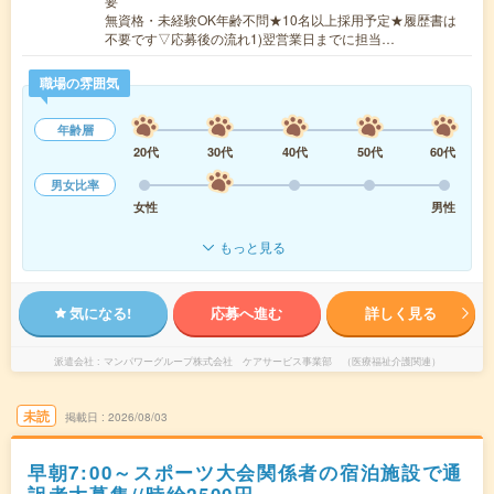
要
無資格・未経験OK年齢不問★10名以上採用予定★履歴書は
不要です▽応募後の流れ1)翌営業日までに担当…
職場の雰囲気
年齢層
20代
30代
40代
50代
60代
男女比率
女性
男性
もっと見る
気になる!
応募へ進む
詳しく見る
派遣会社
マンパワーグループ株式会社 ケアサービス事業部 （医療福祉介護関連）
未読
掲載日
2026/08/03
早朝7:00～スポーツ大会関係者の宿泊施設で通