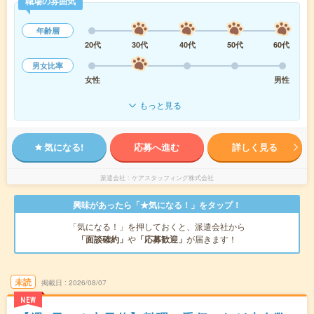
職場の雰囲気
年齢層
20代
30代
40代
50代
60代
男女比率
女性
男性
もっと見る
気になる!
応募へ進む
詳しく見る
派遣会社
ケアスタッフィング株式会社
興味があったら「★気になる！」をタップ！
「気になる！」を押しておくと、派遣会社から
「面談確約」
や
「応募歓迎」
が届きます！
未読
掲載日
2026/08/07
NEW