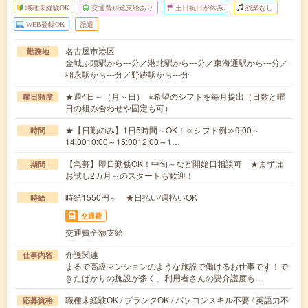
職種未経験OK
交通費別途支給あり
土日祝日が休み
残業なし
WEB登録OK
派遣
名古屋市港区
勤務地
金城ふ頭駅から---分／港北駅から---分／東海通駅から---分／
稲永駅から---分／野跡駅から---分
★週4日～（月～日） ※希望のシフトを毎月提出（日数と曜
曜日頻度
日の組み合わせや固定も可）
★【日勤のみ】1日5時間～OK！≪シフト例≫9:00～
時間
14:0010:00～15:0012:00～1…
【急募】即日勤務OK！中旬～など開始日相談可 ★まずは
期間
お試し2カ月～のスタートも歓迎！
時給1550円～ ★日払い/週払いOK
時給
交通費
交通費全額支給
介護関連
仕事内容
まるで高級マンションのような施設で働けるお仕事です！で
きたばかりの施設が多く、利用者さんの要介護度も…
職種未経験OK / ブランクOK / パソコンスキル不要 / 英語力不
応募資格