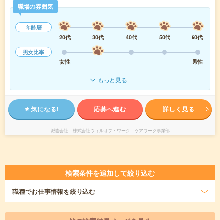
職場の雰囲気
年齢層
20代
30代
40代
50代
60代
男女比率
女性
男性
もっと見る
気になる!
応募へ進む
詳しく見る
派遣会社
株式会社ウィルオブ・ワーク ケアワーク事業部
検索条件を追加して絞り込む
職種
でお仕事情報を絞り込む