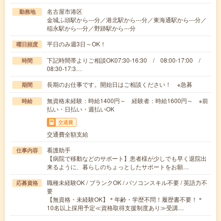
名古屋市港区
勤務地
金城ふ頭駅から---分／港北駅から---分／東海通駅から---分／
稲永駅から---分／野跡駅から---分
平日のみ週3日～OK！
曜日頻度
下記時間帯よりご相談OK07:30-16:30 / 08:00-17:00 /
時間
08:30-17:3…
長期のお仕事です。開始日はご相談ください！ ※急募
期間
無資格未経験：時給1400円～ 経験者：時給1600円～ ※前
時給
払い・日払い・週払いOK
交通費
交通費全額支給
看護助手
仕事内容
【病院で移動などのサポート】患者様が少しでも早く退院出
来るように、暮らしのちょっとしたサポートをお願…
職種未経験OK / ブランクOK / パソコンスキル不要 / 英語力不
応募資格
要
【無資格・未経験OK】＊年齢・学歴不問！履歴書不要！＊
10名以上採用予定≪資格取得支援制度あり≫受講…