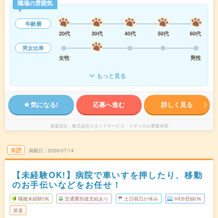
職場の雰囲気
年齢層
20代
30代
40代
50代
60代
男女比率
女性
男性
もっと見る
気になる!
応募へ進む
詳しく見る
派遣会社
株式会社スタッフサービス メディカル事業本部
未読
掲載日
2026/07/14
【未経験OK!】病院で車いすを押したり、移動
のお手伝いなどをお任せ！
職種未経験OK
交通費別途支給あり
土日祝日が休み
WEB登録OK
派遣