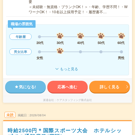
要
＜未経験・無資格・ブランクOK！＞・年齢、学歴不問！・W
ワークOK！・10名以上採用予定！・履歴書不…
職場の雰囲気
年齢層
20代
30代
40代
50代
60代
男女比率
女性
男性
もっと見る
気になる!
応募へ進む
詳しく見る
派遣会社
ケアスタッフィング株式会社
未読
掲載日
2026/08/04
時給2500円＊国際スポーツ大会 ホテルシッ