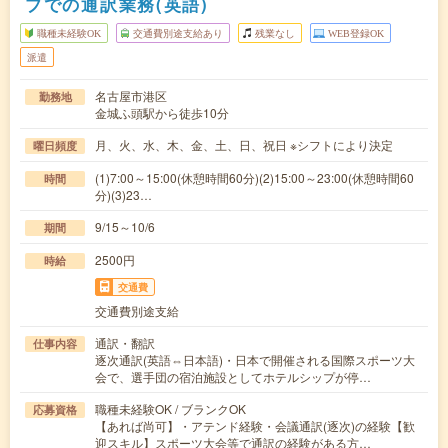
プでの通訳業務(英語)
職種未経験OK
交通費別途支給あり
残業なし
WEB登録OK
派遣
名古屋市港区
勤務地
金城ふ頭駅から徒歩10分
月、火、水、木、金、土、日、祝日 ※シフトにより決定
曜日頻度
(1)7:00～15:00(休憩時間60分)(2)15:00～23:00(休憩時間60
時間
分)(3)23…
9/15～10/6
期間
2500円
時給
交通費
交通費別途支給
通訳・翻訳
仕事内容
逐次通訳(英語⇔日本語)・日本で開催される国際スポーツ大
会で、選手団の宿泊施設としてホテルシップが停…
職種未経験OK / ブランクOK
応募資格
【あれば尚可】・アテンド経験・会議通訳(逐次)の経験【歓
迎スキル】スポーツ大会等で通訳の経験がある方…