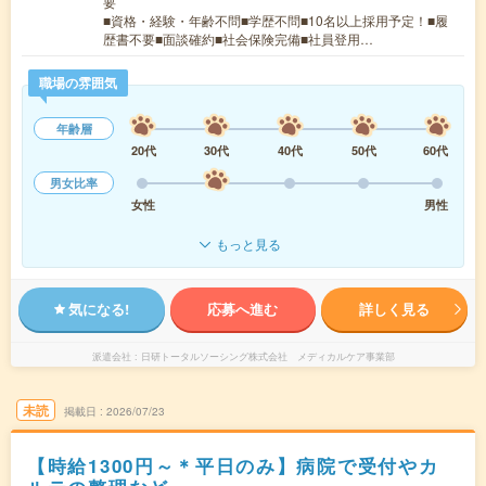
要
■資格・経験・年齢不問■学歴不問■10名以上採用予定！■履
歴書不要■面談確約■社会保険完備■社員登用…
職場の雰囲気
年齢層
20代
30代
40代
50代
60代
男女比率
女性
男性
もっと見る
気になる!
応募へ進む
詳しく見る
派遣会社
日研トータルソーシング株式会社 メディカルケア事業部
未読
掲載日
2026/07/23
【時給1300円～＊平日のみ】病院で受付やカ