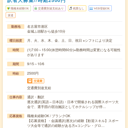
訳者大募集//時給2500円
職種未経験OK
交通費別途支給あり
残業なし
WEB登録OK
派遣
名古屋市港区
勤務地
金城ふ頭駅から徒歩10分
月、火、水、木、金、土、日、祝日 ※シフトにより決定
曜日頻度
(1)7:00～15:00(休憩時間60分)※勤務時間は変更になる可能性
時間
があります
9/15～10/6
期間
2500円
時給
交通費
交通費別途支給
通訳・翻訳
仕事内容
逐次通訳(英語⇔日本語)・日本で開催される国際スポーツ大
会で、選手団の宿泊施設としてホテルシップが停…
職種未経験OK / ブランクOK
応募資格
【応募資格】・会議通訳(逐次)の経験【歓迎スキル】スポー
ツ大会等で通訳の経験がある方※コングレ・グロ…