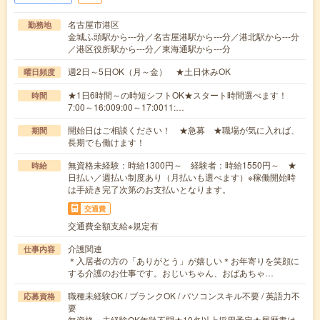
名古屋市港区
勤務地
金城ふ頭駅から---分／名古屋港駅から---分／港北駅から---分
／港区役所駅から---分／東海通駅から---分
週2日～5日OK（月～金） ★土日休みOK
曜日頻度
★1日6時間～の時短シフトOK★スタート時間選べます！
時間
7:00～16:009:00～17:0011:…
開始日はご相談ください！ ★急募 ★職場が気に入れば、
期間
長期でも働けます！
無資格未経験：時給1300円～ 経験者：時給1550円～ ★
時給
日払い／週払い制度あり（月払いも選べます）※稼働開始時
は手続き完了次第のお支払いとなります。
交通費
交通費全額支給※規定有
介護関連
仕事内容
＊入居者の方の「ありがとう」が嬉しい＊お年寄りを笑顔に
する介護のお仕事です。おじいちゃん、おばあちゃ…
職種未経験OK / ブランクOK / パソコンスキル不要 / 英語力不
応募資格
要
無資格・未経験OK年齢不問★10名以上採用予定★履歴書は