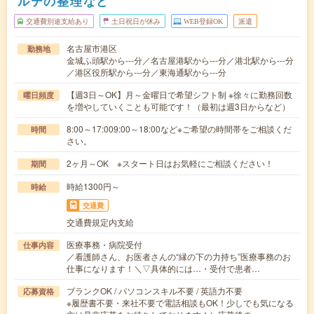
ルテの整理など
交通費別途支給あり
土日祝日が休み
WEB登録OK
派遣
名古屋市港区
勤務地
金城ふ頭駅から---分／名古屋港駅から---分／港北駅から---分
／港区役所駅から---分／東海通駅から---分
【週3日～OK】月～金曜日で希望シフト制 ※徐々に勤務回数
曜日頻度
を増やしていくことも可能です！（最初は週3日からなど）
8:00～17:009:00～18:00など※ご希望の時間帯をご相談くだ
時間
さい。
2ヶ月～OK ※スタート日はお気軽にご相談ください！
期間
時給1300円～
時給
交通費
交通費規定内支給
医療事務・病院受付
仕事内容
／看護師さん、お医者さんの“縁の下の力持ち”医療事務のお
仕事になります！＼▽具体的には…・受付で患者…
ブランクOK / パソコンスキル不要 / 英語力不要
応募資格
※履歴書不要・来社不要で電話相談もOK！少しでも気になる