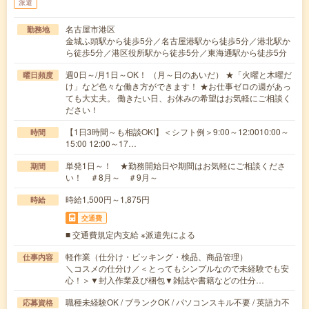
派遣
名古屋市港区
勤務地
金城ふ頭駅から徒歩5分／名古屋港駅から徒歩5分／港北駅か
ら徒歩5分／港区役所駅から徒歩5分／東海通駅から徒歩5分
週0日～/月1日～OK！ （月～日のあいだ） ★「火曜と木曜だ
曜日頻度
け」など色々な働き方ができます！ ★お仕事ゼロの週があっ
ても大丈夫。 働きたい日、お休みの希望はお気軽にご相談く
ださい！
【1日3時間～も相談OK!】＜シフト例＞9:00～12:0010:00～
時間
15:00 12:00～17…
単発1日～！ ★勤務開始日や期間はお気軽にご相談くださ
期間
い！ ＃8月～ ＃9月～
時給1,500円～1,875円
時給
交通費
■ 交通費規定内支給 ※派遣先による
軽作業（仕分け・ピッキング・検品、商品管理）
仕事内容
＼コスメの仕分け／＜とってもシンプルなので未経験でも安
心！＞▼封入作業及び梱包▼雑誌や書籍などの仕分…
職種未経験OK / ブランクOK / パソコンスキル不要 / 英語力不
応募資格