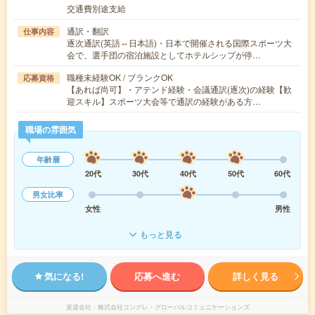
交通費別途支給
通訳・翻訳
仕事内容
逐次通訳(英語⇔日本語)・日本で開催される国際スポーツ大
会で、選手団の宿泊施設としてホテルシップが停…
職種未経験OK / ブランクOK
応募資格
【あれば尚可】・アテンド経験・会議通訳(逐次)の経験【歓
迎スキル】スポーツ大会等で通訳の経験がある方…
職場の雰囲気
年齢層
20代
30代
40代
50代
60代
男女比率
女性
男性
もっと見る
気になる!
応募へ進む
詳しく見る
派遣会社
株式会社コングレ・グローバルコミュニケーションズ