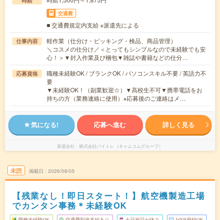
時給
交通費
■ 交通費規定内支給 ※派遣先による
軽作業（仕分け・ピッキング・検品、商品管理）
仕事内容
＼コスメの仕分け／＜とってもシンプルなので未経験でも安
心！＞▼封入作業及び梱包▼雑誌や書籍などの仕分…
職種未経験OK / ブランクOK / パソコンスキル不要 / 英語力不
応募資格
要
▼未経験OK！（副業歓迎☆）▼高校生不可▼携帯電話をお
持ちの方（業務連絡に使用）※応募後のご連絡はメ…
気になる!
応募へ進む
詳しく見る
派遣会社
株式会社バイトレ（キャムコムグループ）
未読
掲載日
2026/08/05
【残業なし！即日スタート！】航空機製造工場
でカンタン事務＊未経験OK
職種未経験OK
交通費別途支給あり
土日祝日が休み
WEB登録OK