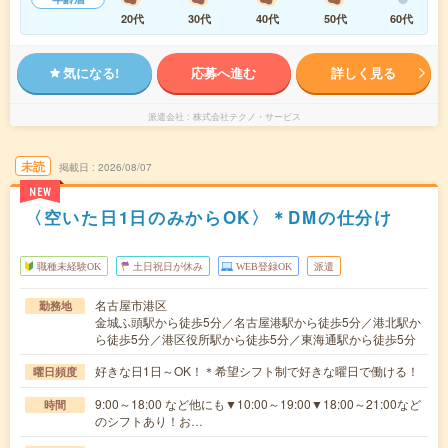
20代
30代
40代
50代
60代
気になる!
応募へ進む
詳しく見る
派遣会社
株式会社テクノ・サービス
未読
掲載日
2026/08/07
NEW
〈空いた日1日のみからOK〉＊DMの仕分け
職種未経験OK
土日祝日が休み
WEB登録OK
派遣
名古屋市港区
勤務地
金城ふ頭駅から徒歩5分／名古屋港駅から徒歩5分／港北駅か
ら徒歩5分／港区役所駅から徒歩5分／東海通駅から徒歩5分
好きな日1日～OK！＊希望シフト制で好きな曜日で働ける！
曜日頻度
9:00～18:00 など他にも▼10:00～19:00▼18:00～21:00など
時間
のシフトあり！お…