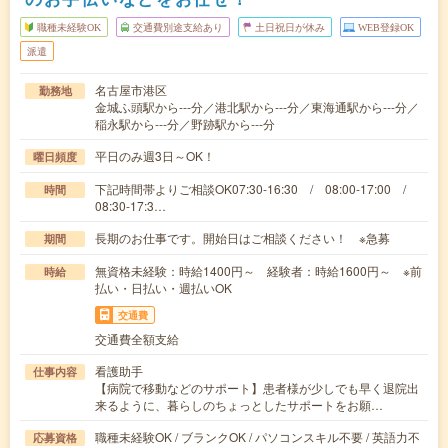
職種未経験OK
交通費別途支給あり
土日祝日が休み
WEB登録OK
派遣
名古屋市港区
勤務地
金城ふ頭駅から---分／港北駅から---分／東海通駅から---分／
稲永駅から---分／野跡駅から---分
平日のみ週3日～OK！
曜日頻度
下記時間帯よりご相談OK07:30-16:30 / 08:00-17:00 /
時間
08:30-17:3…
長期のお仕事です。開始日はご相談ください！ ※急募
期間
無資格未経験：時給1400円～ 経験者：時給1600円～ ※前
時給
払い・日払い・週払いOK
交通費
交通費全額支給
看護助手
仕事内容
【病院で移動などのサポート】患者様が少しでも早く退院出
来るように、暮らしのちょっとしたサポートをお願…
職種未経験OK / ブランクOK / パソコンスキル不要 / 英語力不
応募資格