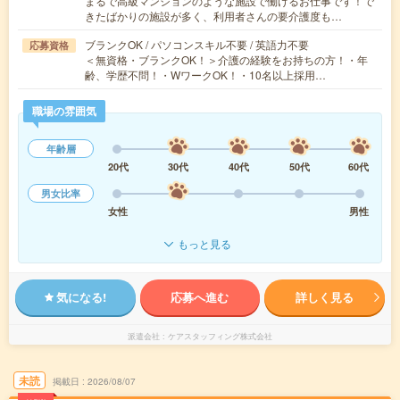
まるで高級マンションのような施設で働けるお仕事です！で
きたばかりの施設が多く、利用者さんの要介護度も…
ブランクOK / パソコンスキル不要 / 英語力不要
応募資格
＜無資格・ブランクOK！＞介護の経験をお持ちの方！・年
齢、学歴不問！・WワークOK！・10名以上採用…
職場の雰囲気
年齢層
20代
30代
40代
50代
60代
男女比率
女性
男性
もっと見る
気になる!
応募へ進む
詳しく見る
派遣会社
ケアスタッフィング株式会社
未読
掲載日
2026/08/07