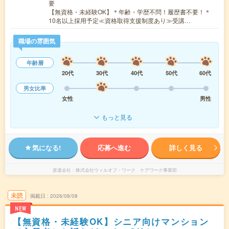
要
【無資格・未経験OK】＊年齢・学歴不問！履歴書不要！＊
10名以上採用予定≪資格取得支援制度あり≫受講…
職場の雰囲気
年齢層
20代
30代
40代
50代
60代
男女比率
女性
男性
もっと見る
気になる!
応募へ進む
詳しく見る
派遣会社
株式会社ウィルオブ・ワーク ケアワーク事業部
未読
掲載日
2026/08/08
NEW
【無資格・未経験OK】シニア向けマンション