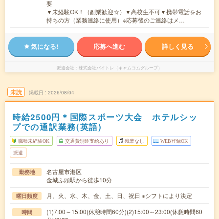
要
▼未経験OK！（副業歓迎☆）▼高校生不可▼携帯電話をお
持ちの方（業務連絡に使用）※応募後のご連絡はメ…
気になる!
応募へ進む
詳しく見る
派遣会社
株式会社バイトレ（キャムコムグループ）
未読
掲載日
2026/08/04
時給2500円＊国際スポーツ大会 ホテルシッ
プでの通訳業務(英語)
職種未経験OK
交通費別途支給あり
残業なし
WEB登録OK
派遣
名古屋市港区
勤務地
金城ふ頭駅から徒歩10分
月、火、水、木、金、土、日、祝日 ※シフトにより決定
曜日頻度
(1)7:00～15:00(休憩時間60分)(2)15:00～23:00(休憩時間60
時間