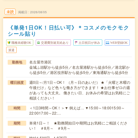
未読
掲載日
2026/08/05
《単発1日OK！日払い可》＊コスメのモクモク
シール貼り
職種未経験OK
交通費別途支給あり
土日祝日が休み
WEB登録OK
派遣
名古屋市港区
勤務地
金城ふ頭駅から徒歩5分／名古屋港駅から徒歩5分／港北駅か
ら徒歩5分／港区役所駅から徒歩5分／東海通駅から徒歩5分
週0日～/月1日～OK！ （月～日のあいだ） ★「火曜と木曜の
曜日頻度
午後だけ」など色々な働き方ができます！ ★お仕事ゼロの週
があっても大丈夫。 働きたい日、お休みの希望はお気軽にご
相談ください！
＜1日3時間～OK！＞▼ 例えば… ▼15:00～18:0015:00～
時間
22:0017:00～22:…
単発1日～！ ★勤務開始日や期間はお気軽にご相談くださ
期間
い！ ＃8月～ ＃9月～
時給1,500円～1,875円