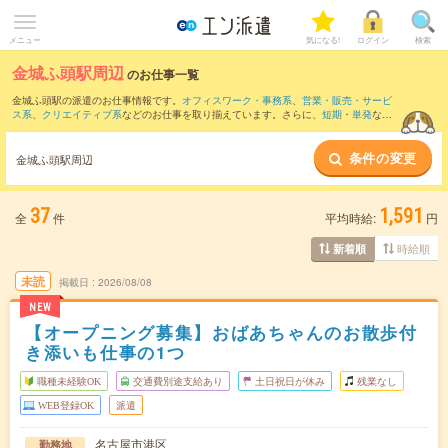
メニュー
気になる!
ログイン
検索
金城ふ頭駅周辺
のお仕事一覧
金城ふ頭駅の派遣のお仕事情報です。
オフィスワーク・事務系
、
営業・販売・サービ
ス系
、
クリエイティブ系
などのお仕事を取り揃えています。さらに、
短期
・
単発
など
の期間や、
職種未経験OK
などのこだわり条件で絞り込んでいただけます。
条件の変更
また、
野跡駅
など近隣駅のお仕事もご確認いただけます。
金城ふ頭駅周辺
37
1,591
全
件
平均時給:
円
時給順
新着順
未読
掲載日
2026/08/08
NEW
【オープニング募集】おばあちゃんのお散歩付
き添いも仕事の1つ
職種未経験OK
交通費別途支給あり
土日祝日が休み
残業なし
WEB登録OK
派遣
名古屋市港区
勤務地