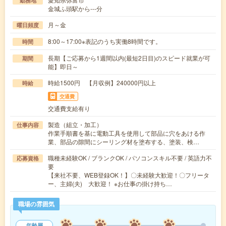
勤務地
金城ふ頭駅から---分
月～金
曜日頻度
8:00～17:00※表記のうち実働8時間です。
時間
長期【ご応募から1週間以内(最短2日目)のスピード就業が可
期間
能】即日～
時給1500円 【月収例】240000円以上
時給
交通費
交通費支給有り
製造（組立・加工）
仕事内容
作業手順書を基に電動工具を使用して部品に穴をあける作
業、部品の隙間にシーリング材を塗布する、塗装、検…
職種未経験OK / ブランクOK / パソコンスキル不要 / 英語力不
応募資格
要
【来社不要、WEB登録OK！】〇未経験大歓迎！〇フリータ
ー、主婦(夫) 大歓迎！ ※お仕事の掛け持ち…
職場の雰囲気
年齢層