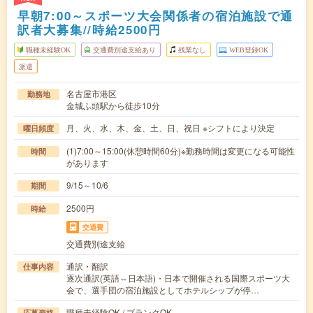
早朝7:00～スポーツ大会関係者の宿泊施設で通
訳者大募集//時給2500円
職種未経験OK
交通費別途支給あり
残業なし
WEB登録OK
派遣
名古屋市港区
勤務地
金城ふ頭駅から徒歩10分
月、火、水、木、金、土、日、祝日 ※シフトにより決定
曜日頻度
(1)7:00～15:00(休憩時間60分)※勤務時間は変更になる可能性
時間
があります
9/15～10/6
期間
2500円
時給
交通費
交通費別途支給
通訳・翻訳
仕事内容
逐次通訳(英語⇔日本語)・日本で開催される国際スポーツ大
会で、選手団の宿泊施設としてホテルシップが停…
職種未経験OK / ブランクOK
応募資格