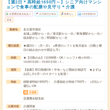
【週2日＊高時給1650円～】シニア向けマンシ
ョンで食事の配膳や見守り＊介護
交通費別途支給あり
土日祝日が休み
残業なし
WEB登録OK
派遣
名古屋市港区
勤務地
金城ふ頭駅から---分／港北駅から---分／東海通駅から---分／
稲永駅から---分／野跡駅から---分
★週2日～（月～日） ※希望のシフトを毎月提出（日数と曜
曜日頻度
日の組み合わせや固定も可）
★【日勤のみ】1日5時間～OK！≪シフト例≫9:00～
時間
14:0010:00～15:0012:00～1…
【急募】即日勤務OK！中旬～など開始日相談可 ★まずは
期間
お試し2カ月～のスタートも歓迎！
経験者時給1650円～ 介護福祉士時給1700円～ ※日払い/
時給
週払いOK
交通費
交通費全額支給
介護関連
仕事内容