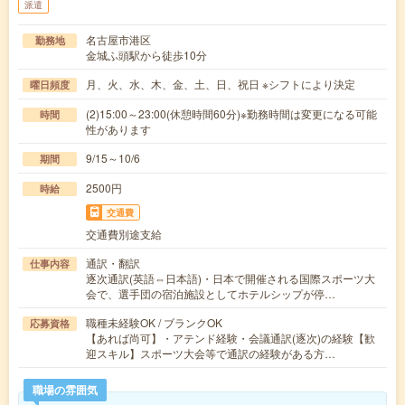
派遣
名古屋市港区
勤務地
金城ふ頭駅から徒歩10分
月、火、水、木、金、土、日、祝日 ※シフトにより決定
曜日頻度
(2)15:00～23:00(休憩時間60分)※勤務時間は変更になる可能
時間
性があります
9/15～10/6
期間
2500円
時給
交通費
交通費別途支給
通訳・翻訳
仕事内容
逐次通訳(英語⇔日本語)・日本で開催される国際スポーツ大
会で、選手団の宿泊施設としてホテルシップが停…
職種未経験OK / ブランクOK
応募資格
【あれば尚可】・アテンド経験・会議通訳(逐次)の経験【歓
迎スキル】スポーツ大会等で通訳の経験がある方…
職場の雰囲気