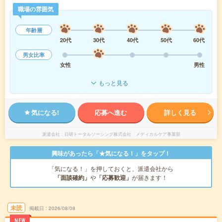
職場の雰囲気
年齢層
20代
30代
40代
50代
60代
男女比率
女性
男性
もっと見る
気になる!
応募へ進む
詳しく見る
派遣会社
日研トータルソーシング株式会社 メディカルケア事業部
興味があったら「★気になる！」をタップ！
「気になる！」を押しておくと、派遣会社から
「面談確約」
や
「応募歓迎」
が届きます！
未読
掲載日
2026/08/08
NEW