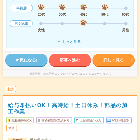
年齢層
20代
30代
40代
50代
60代
男女比率
女性
男性
もっと見る
気になる!
応募へ進む
詳しく見る
派遣会社
株式会社コングレ・グローバルコミュニケーションズ
未読
給与即払いOK！高時給！土日休み！部品の加
工作業
職種未経験OK
交通費別途支給あり
土日祝日が休み
WEB登録OK
派遣
愛知県弥富市