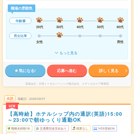
職場の雰囲気
年齢層
20代
30代
40代
50代
60代
男女比率
女性
男性
もっと見る
気になる!
応募へ進む
詳しく見る
派遣会社
日研トータルソーシング株式会社 メディカルケア事業部
未読
掲載日
2026/08/07
NEW
【高時給】ホテルシップ内の通訳(英語)15:00
～23:00で朝ゆっくり通勤OK
職種未経験OK
交通費別途支給あり
残業なし
WEB登録OK