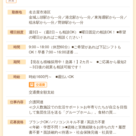
派遣
名古屋市港区
勤務地
金城ふ頭駅から---分／港北駅から---分／東海通駅から---分／
稲永駅から---分／野跡駅から---分
週3日～（週2日～も相談OK） ■曜日固定の相談OK！ ■希望
曜日頻度
の曜日があればご相談ください！
9:00～18:00（休憩60分）■ご希望があれば下記シフトも
時間
OK！早番 7:00～16:00遅番 …
【現在も積極採用中！急募！】2カ月～ ■ご応募から最短2
期間
～3日後の就業も相談可能です！
時給1600円～ ■週払いOK
時給
交通費
交通費全額支給
介護関連
仕事内容
≪少人数施設での生活サポート≫お年寄りたちが自立を目指
して集団生活を送る「グループホーム」。食材の買…
ブランクOK / パソコンスキル不要 / 英語力不要
応募資格
≪年齢・学歴不問！≫■資格と実務経験をお持ちの方＊履歴
書不要＊面談確約≪待遇≫・社会保険完備・社員登…