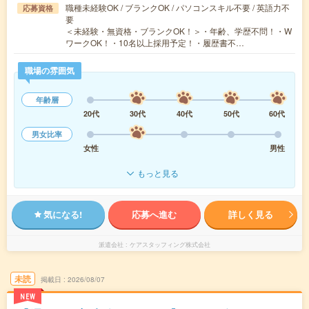
職種未経験OK / ブランクOK / パソコンスキル不要 / 英語力不
応募資格
要
＜未経験・無資格・ブランクOK！＞・年齢、学歴不問！・W
ワークOK！・10名以上採用予定！・履歴書不…
職場の雰囲気
年齢層
20代
30代
40代
50代
60代
男女比率
女性
男性
もっと見る
気になる!
応募へ進む
詳しく見る
派遣会社
ケアスタッフィング株式会社
未読
掲載日
2026/08/07
NEW