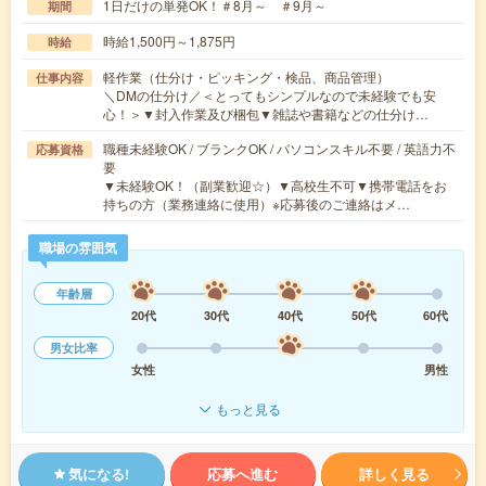
1日だけの単発OK！＃8月～ ＃9月～
期間
時給1,500円～1,875円
時給
軽作業（仕分け・ピッキング・検品、商品管理）
仕事内容
＼DMの仕分け／＜とってもシンプルなので未経験でも安
心！＞▼封入作業及び梱包▼雑誌や書籍などの仕分け…
職種未経験OK / ブランクOK / パソコンスキル不要 / 英語力不
応募資格
要
▼未経験OK！（副業歓迎☆）▼高校生不可▼携帯電話をお
持ちの方（業務連絡に使用）※応募後のご連絡はメ…
職場の雰囲気
年齢層
20代
30代
40代
50代
60代
男女比率
女性
男性
もっと見る
気になる!
応募へ進む
詳しく見る