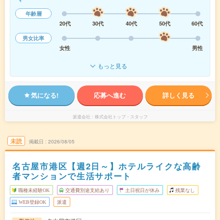
年齢層
20代
30代
40代
50代
60代
男女比率
女性
男性
もっと見る
気になる!
応募へ進む
詳しく見る
派遣会社
株式会社トップ・スタッフ
未読
掲載日
2026/08/05
名古屋市港区【週2日～】ホテルライクな高齢
者マンションで生活サポート
職種未経験OK
交通費別途支給あり
土日祝日が休み
残業なし
WEB登録OK
派遣