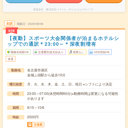
派遣会社
株式会社バイトレ（キャムコムグループ）
未読
掲載日
2026/08/06
NEW
【夜勤】スポーツ大会関係者が泊まるホテルシ
ップでの通訳＊23:00～＊深夜割増有
職種未経験OK
交通費別途支給あり
残業なし
WEB登録OK
派遣
名古屋市港区
勤務地
金城ふ頭駅から徒歩10分
月、火、水、木、金、土、日、祝日 ※シフトにより決定
曜日頻度
23:00～07:00(休憩時間60分)※勤務時間は変更になる可能性
時間
があります
9/15～10/6
期間
2500円
時給
交通費