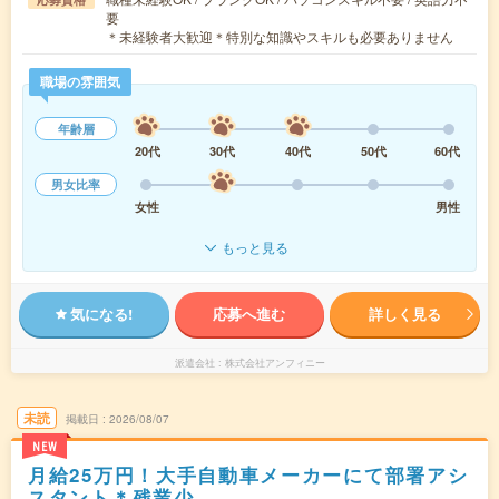
要
＊未経験者大歓迎＊特別な知識やスキルも必要ありません
職場の雰囲気
年齢層
20代
30代
40代
50代
60代
男女比率
女性
男性
もっと見る
気になる!
応募へ進む
詳しく見る
派遣会社
株式会社アンフィニー
未読
掲載日
2026/08/07
NEW
月給25万円！大手自動車メーカーにて部署アシ
スタント＊残業少