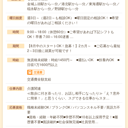
金城ふ頭駅から---分／港北駅から---分／東海通駅から---分／
稲永駅から---分／野跡駅から---分
週3日～（週2日～も相談OK） ■曜日固定の相談OK！ ■希望
曜日頻度
の曜日があればご相談ください！
9:00～18:00（休憩60分）■ご希望があれば下記シフトも
時間
OK！早番 7:00～16:00遅番 …
【8月中のスタートOK！急募！】2カ月～ ■ご応募から最短
期間
2～3日後に就業が可能です！
無資格未経験：時給1450円～ ■週払いOK ■扶養内OK ■
時給
日収1万1600円以上
交通費
交通費全額支給
介護関連
仕事内容
≪散歩に付き添ったり、お話し相手になったり≫「え？意外
に簡単！」と思うくらい、スグできる仕事からスタ…
職種未経験OK / ブランクOK / パソコンスキル不要 / 英語力不
応募資格
要
■資格・経験・年齢不問■学歴不問■10名以上採用予定！■履
歴書不要■面談確約■社会保険完備■社員登用…