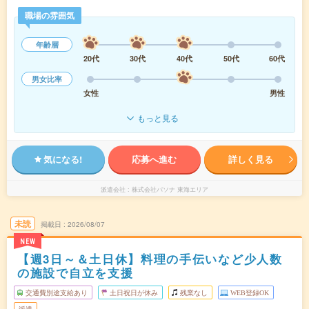
職場の雰囲気
年齢層
20代
30代
40代
50代
60代
男女比率
女性
男性
もっと見る
気になる!
応募へ進む
詳しく見る
派遣会社
株式会社パソナ 東海エリア
未読
掲載日
2026/08/07
NEW
【週3日～＆土日休】料理の手伝いなど少人数
の施設で自立を支援
交通費別途支給あり
土日祝日が休み
残業なし
WEB登録OK