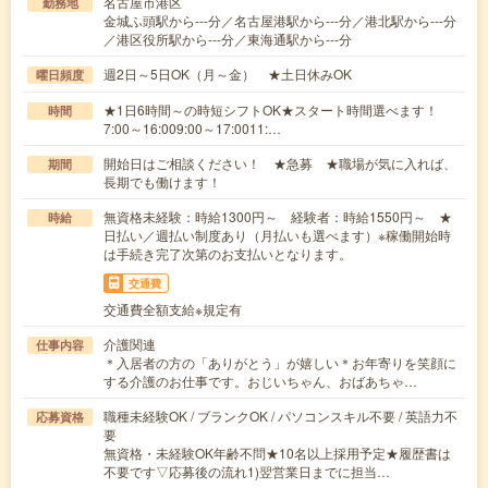
名古屋市港区
勤務地
金城ふ頭駅から---分／名古屋港駅から---分／港北駅から---分
／港区役所駅から---分／東海通駅から---分
週2日～5日OK（月～金） ★土日休みOK
曜日頻度
★1日6時間～の時短シフトOK★スタート時間選べます！
時間
7:00～16:009:00～17:0011:…
開始日はご相談ください！ ★急募 ★職場が気に入れば、
期間
長期でも働けます！
無資格未経験：時給1300円～ 経験者：時給1550円～ ★
時給
日払い／週払い制度あり（月払いも選べます）※稼働開始時
は手続き完了次第のお支払いとなります。
交通費
交通費全額支給※規定有
介護関連
仕事内容
＊入居者の方の「ありがとう」が嬉しい＊お年寄りを笑顔に
する介護のお仕事です。おじいちゃん、おばあちゃ…
職種未経験OK / ブランクOK / パソコンスキル不要 / 英語力不
応募資格
要
無資格・未経験OK年齢不問★10名以上採用予定★履歴書は
不要です▽応募後の流れ1)翌営業日までに担当…