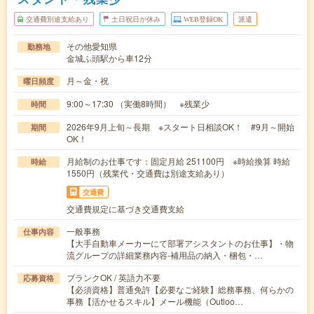
交通費別途支給あり
土日祝日が休み
WEB登録OK
派遣
その他愛知県
勤務地
金城ふ頭駅から車12分
月～金・祝
曜日頻度
9:00～17:30 （実働8時間） ※残業少
時間
2026年9月上旬～長期 ※スタート日相談OK！ #9月～開始
期間
OK！
月給制のお仕事です：固定月給 251100円 ※時給換算 時給
時給
1550円（残業代・交通費は別途支給あり）
交通費
交通費規定に基づき交通費支給
一般事務
仕事内容
【大手自動車メーカーにて部署アシスタントのお仕事】・物
流グループの詳細業務内容-補用品の納入・梱包・…
ブランクOK / 英語力不要
応募資格
【必須資格】普通免許【必要なご経験】総務事務、何らかの
事務【活かせるスキル】メール機能（Outloo…