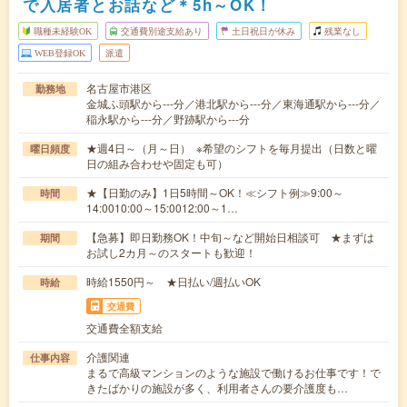
で入居者とお話など＊5h～OK！
職種未経験OK
交通費別途支給あり
土日祝日が休み
残業なし
WEB登録OK
派遣
名古屋市港区
勤務地
金城ふ頭駅から---分／港北駅から---分／東海通駅から---分／
稲永駅から---分／野跡駅から---分
★週4日～（月～日） ※希望のシフトを毎月提出（日数と曜
曜日頻度
日の組み合わせや固定も可）
★【日勤のみ】1日5時間～OK！≪シフト例≫9:00～
時間
14:0010:00～15:0012:00～1…
【急募】即日勤務OK！中旬～など開始日相談可 ★まずは
期間
お試し2カ月～のスタートも歓迎！
時給1550円～ ★日払い/週払いOK
時給
交通費
交通費全額支給
介護関連
仕事内容
まるで高級マンションのような施設で働けるお仕事です！で
きたばかりの施設が多く、利用者さんの要介護度も…