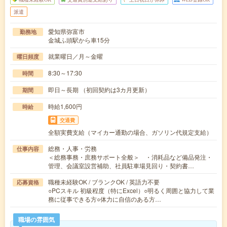
派遣
愛知県弥富市
勤務地
金城ふ頭駅から車15分
就業曜日／月～金曜
曜日頻度
8:30～17:30
時間
即日～長期 （初回契約は3カ月更新）
期間
時給1,600円
時給
交通費
全額実費支給（マイカー通勤の場合、ガソリン代規定支給）
総務・人事・労務
仕事内容
＜総務事務・庶務サポート全般＞ ・消耗品など備品発注・
管理、会議室設営補助、社員駐車場見回り・契約書…
職種未経験OK / ブランクOK / 英語力不要
応募資格
○PCスキル 初級程度（特にExcel）○明るく周囲と協力して業
務に従事できる方○体力に自信のある方…
職場の雰囲気