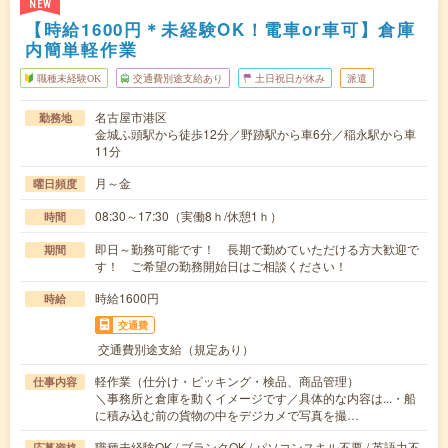
NEW
【時給1600円＊未経験OK！電車or車可】倉庫
内簡単軽作業
職種未経験OK
交通費別途支給あり
土日祝日が休み
派遣
名古屋市港区
勤務地
金城ふ頭駅から徒歩12分／野跡駅から車6分／稲永駅から車
11分
月～金
曜日頻度
08:30～17:30（実働8ｈ/休憩1ｈ）
時間
即日～勤務可能です！ 長期で勤めていただける方大歓迎で
期間
す！ ご希望の勤務開始日はご相談ください！
時給1600円
時給
交通費
交通費別途支給（規定あり）
軽作業（仕分け・ピッキング・検品、商品管理）
仕事内容
＼事務所と倉庫を動くイメージです／具体的な内容は...・船
に積み込む前の貨物の中をデジカメで写真を撮…
職種未経験OK / ブランクOK / パソコンスキル不要 / 英語力不
応募資格