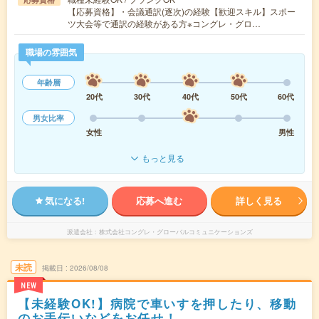
【応募資格】・会議通訳(逐次)の経験【歓迎スキル】スポー
ツ大会等で通訳の経験がある方※コングレ・グロ…
職場の雰囲気
年齢層
20代
30代
40代
50代
60代
男女比率
女性
男性
もっと見る
気になる!
応募へ進む
詳しく見る
派遣会社
株式会社コングレ・グローバルコミュニケーションズ
未読
掲載日
2026/08/08
NEW
【未経験OK!】病院で車いすを押したり、移動
のお手伝いなどをお任せ！