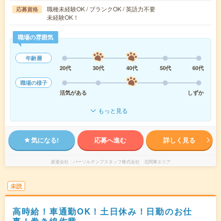
職種未経験OK / ブランクOK / 英語力不要
応募資格
未経験OK！
職場の雰囲気
年齢層
20代
30代
40代
50代
60代
職場の様子
活気がある
しずか
もっと見る
気になる!
応募へ進む
詳しく見る
派遣会社
パーソルテンプスタッフ株式会社 北関東エリア
未読
高時給！車通勤OK！土日休み！日勤のお仕