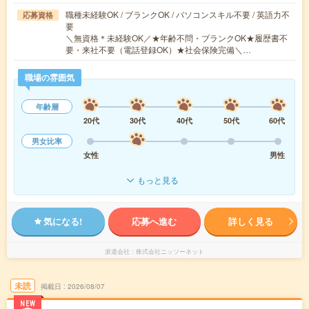
職種未経験OK / ブランクOK / パソコンスキル不要 / 英語力不
応募資格
要
＼無資格＊未経験OK／★年齢不問・ブランクOK★履歴書不
要・来社不要（電話登録OK）★社会保険完備＼…
職場の雰囲気
年齢層
20代
30代
40代
50代
60代
男女比率
女性
男性
もっと見る
気になる!
応募へ進む
詳しく見る
派遣会社
株式会社ニッソーネット
未読
掲載日
2026/08/07
NEW