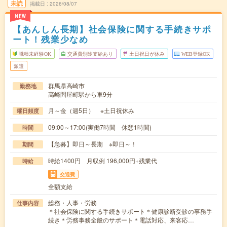
未読
掲載日
2026/08/07
NEW
【あんしん長期】社会保険に関する手続きサポ
ート！残業少なめ
職種未経験OK
交通費別途支給あり
土日祝日が休み
WEB登録OK
派遣
群馬県高崎市
勤務地
高崎問屋町駅から車9分
月～金（週5日） ※土日祝休み
曜日頻度
09:00～17:00(実働7時間 休憩1時間)
時間
【急募】即日～長期 ※即日～！
期間
時給1400円 月収例 196,000円+残業代
時給
交通費
全額支給
総務・人事・労務
仕事内容
＊社会保険に関する手続きサポート＊健康診断受診の事務手
続き＊労務事務全般のサポート＊電話対応、来客応…