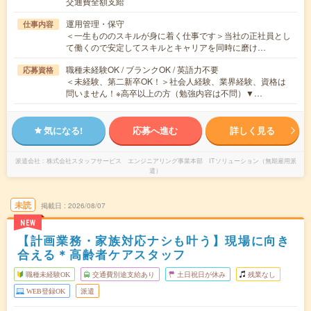
交通費全額支給
運用管理・保守
仕事内容
＜一生もののスキルが身に着く仕事です＞当社の正社員とし
て働くので安定してスキルとキャリアを同時に磨け…
職種未経験OK / ブランクOK / 英語力不要
応募資格
＜未経験、第二新卒OK！＞社会人経験、業界経験、資格は
問いません！※高卒以上の方（勉強内容は不問）▼…
気になる!
応募へ進む
詳しく見る
派遣会社
株式会社スタッフサービス エンジニアリング事業本部 ITソリューション（無期雇用派
遣）
未読
掲載日
2026/08/07
NEW
【計画業務・家族対応ナシも叶う】現場に向き
合える＊高齢者ケアスタッフ
職種未経験OK
交通費別途支給あり
土日祝日が休み
残業なし
WEB登録OK
派遣