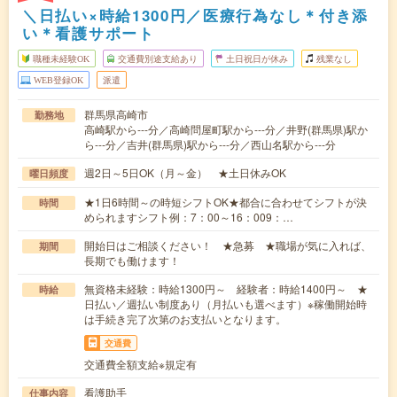
＼日払い×時給1300円／医療行為なし＊付き添
い＊看護サポート
職種未経験OK
交通費別途支給あり
土日祝日が休み
残業なし
WEB登録OK
派遣
群馬県高崎市
勤務地
高崎駅から---分／高崎問屋町駅から---分／井野(群馬県)駅か
ら---分／吉井(群馬県)駅から---分／西山名駅から---分
週2日～5日OK（月～金） ★土日休みOK
曜日頻度
★1日6時間～の時短シフトOK★都合に合わせてシフトが決
時間
められますシフト例：7：00～16：009：…
開始日はご相談ください！ ★急募 ★職場が気に入れば、
期間
長期でも働けます！
無資格未経験：時給1300円～ 経験者：時給1400円～ ★
時給
日払い／週払い制度あり（月払いも選べます）※稼働開始時
は手続き完了次第のお支払いとなります。
交通費
交通費全額支給※規定有
看護助手
仕事内容