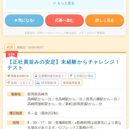
もっと見る
気になる!
応募へ進む
詳しく見る
派遣会社
日研トータルソーシング株式会社 メディカルケア事業部
未読
掲載日
2026/08/07
NEW
【正社員並みの安定】未経験からチャレンジ！
テスト
職種未経験OK
交通費別途支給あり
土日祝日が休み
在宅・リモート
WEB登録OK
無期雇用派遣
群馬県高崎市
勤務地
高崎駅から---分／北高崎駅から---分／群馬八幡駅から---分／
高崎問屋町駅から---分／新町(群馬県)駅から---分
月～金（週休2日制）
曜日頻度
8：30～17：30（実働8時間）※勤務時間は就業先により異な
時間
る場合があります。◎フレックス勤務が可…