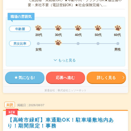
要・来社不要（電話登録OK）★社会保険完備＼…
職場の雰囲気
年齢層
20代
30代
40代
50代
60代
男女比率
女性
男性
もっと見る
気になる!
応募へ進む
詳しく見る
派遣会社
株式会社ニッソーネット
未読
掲載日
2026/08/07
NEW
【高崎市緑町】車通勤OK！駐車場敷地内あ
り！期間限定！事務