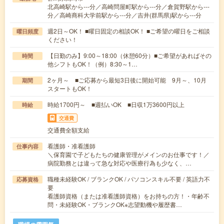
北高崎駅から---分／高崎問屋町駅から---分／倉賀野駅から---
分／高崎商科大学前駅から---分／吉井(群馬県)駅から---分
週2日～OK！ ■曜日固定の相談OK！ ■ご希望の曜日をご相談
曜日頻度
ください！
【日勤のみ】9:00～18:00（休憩60分）■ご希望があればその
時間
他シフトもOK！（例）8:30～1…
2ヶ月～ ■ご応募から最短3日後に開始可能 9月～、10月
期間
スタートもOK！
時給1700円～ ■週払いOK ■日収1万3600円以上
時給
交通費
交通費全額支給
看護師・准看護師
仕事内容
＼保育園で子どもたちの健康管理がメインのお仕事です！／
病院勤務とは違って急な対応や医療行為も少なく、…
職種未経験OK / ブランクOK / パソコンスキル不要 / 英語力不
応募資格
要
看護師資格（または准看護師資格）をお持ちの方！・年齢不
問・未経験OK・ブランクOK※志望動機や履歴書…