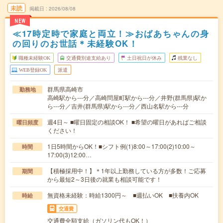
未読
掲載日
2026/08/08
NEW
≪17時定時で家庭と両立！≫おばあちゃんの身
の回りのお世話＊未経験OK！
職種未経験OK
交通費別途支給あり
土日祝日が休み
残業なし
WEB登録OK
派遣
群馬県高崎市
勤務地
高崎駅から---分／高崎問屋町駅から---分／井野(群馬県)駅か
ら---分／吉井(群馬県)駅から---分／西山名駅から---分
週4日～ ■曜日固定の相談OK！ ■希望の曜日があればご相談
曜日頻度
ください！
1日5時間からOK！■シフト例(1)8:00～17:00(2)10:00～
時間
17:00(3)12:00…
【積極採用中！】＊1年以上勤務している方が多数！ご応募
期間
から最短2～3日後の就業も相談可能です！
無資格未経験：時給1300円～ ■週払いOK ■扶養内OK
時給
交通費
交通費全額支給（ガソリン代もOK！）