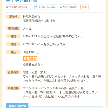
事！巻き線作業
交通費別途支給あり
土日祝日が休み
WEB登録OK
派遣
群馬県高崎市
勤務地
高崎問屋町駅から車15分
月～金
曜日頻度
8:30～17:15※表記のうち実働7時間45分です。
時間
2026/10/5～1ヶ月以上3ヶ月未満
期間
時給1300円
時給
交通費
交通費支給有り
製造（組立・加工）
仕事内容
ワイヤ巻き線機にボビンをセット、スイッチ入れる、巻き終
わったらリールを箱に入れる作業をお願いします。…
ブランクOK / パソコンスキル不要 / 英語力不要
応募資格
【来社不要、WEB登録OK！】〇製造経験がある方〇フリー
ター、主婦(夫) 大歓迎！ ※お仕事の掛け持…
職場の雰囲気