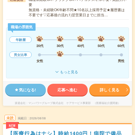
要
無資格・未経験OK年齢不問★10名以上採用予定★履歴書は
不要です▽応募後の流れ1)翌営業日までに担当…
職場の雰囲気
年齢層
20代
30代
40代
50代
60代
男女比率
女性
男性
もっと見る
気になる!
応募へ進む
詳しく見る
派遣会社
マンパワーグループ株式会社 ケアサービス事業部 （医療福祉介護関連）
未読
掲載日
2026/08/08
NEW
【医療行為はナシ】時給1400円！病院で備品