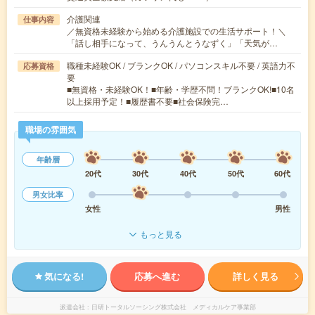
介護関連
仕事内容
／無資格未経験から始める介護施設での生活サポート！＼
「話し相手になって、うんうんとうなずく」「天気が…
職種未経験OK / ブランクOK / パソコンスキル不要 / 英語力不
応募資格
要
■無資格・未経験OK！■年齢・学歴不問！ブランクOK!■10名
以上採用予定！■履歴書不要■社会保険完…
職場の雰囲気
年齢層
20代
30代
40代
50代
60代
男女比率
女性
男性
もっと見る
気になる!
応募へ進む
詳しく見る
派遣会社
日研トータルソーシング株式会社 メディカルケア事業部