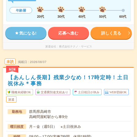
年齢層
20代
30代
40代
50代
60代
気になる!
応募へ進む
詳しく見る
派遣会社
株式会社テクノ・サービス
未読
掲載日
2026/08/07
NEW
【あんしん長期】残業少なめ！17時定時！土日
祝休み＊事務
職種未経験OK
交通費別途支給あり
土日祝日が休み
WEB登録OK
派遣
群馬県高崎市
勤務地
高崎問屋町駅から車9分
月～金（週5日） ※土日祝休み
曜日頻度
09:00～17:00(実働7時間 休憩1時間)
時間