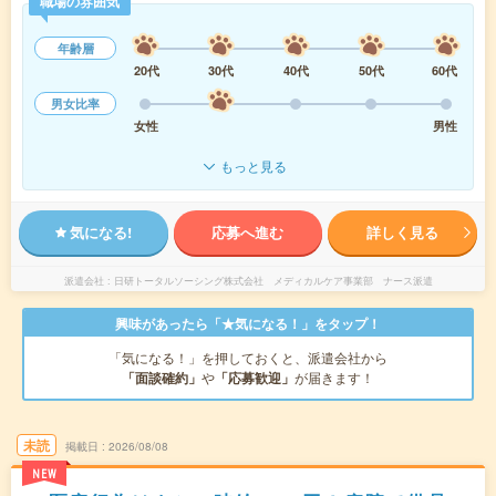
職場の雰囲気
年齢層
20代
30代
40代
50代
60代
男女比率
女性
男性
もっと見る
気になる!
応募へ進む
詳しく見る
派遣会社
日研トータルソーシング株式会社 メディカルケア事業部 ナース派遣
興味があったら「★気になる！」をタップ！
「気になる！」を押しておくと、派遣会社から
「面談確約」
や
「応募歓迎」
が届きます！
未読
掲載日
2026/08/08
NEW