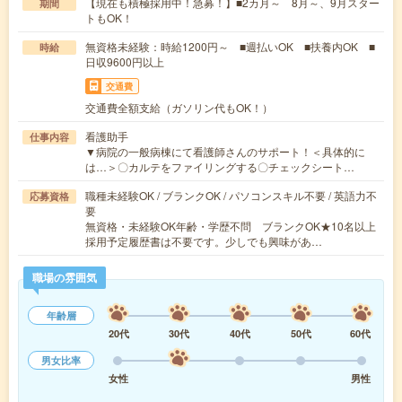
【現在も積極採用中！急募！】■2カ月～ 8月～、9月スター
期間
トもOK！
無資格未経験：時給1200円～ ■週払いOK ■扶養内OK ■
時給
日収9600円以上
交通費
交通費全額支給（ガソリン代もOK！）
看護助手
仕事内容
▼病院の一般病棟にて看護師さんのサポート！＜具体的に
は…＞〇カルテをファイリングする〇チェックシート…
職種未経験OK / ブランクOK / パソコンスキル不要 / 英語力不
応募資格
要
無資格・未経験OK年齢・学歴不問 ブランクOK★10名以上
採用予定履歴書は不要です。少しでも興味があ…
職場の雰囲気
年齢層
20代
30代
40代
50代
60代
男女比率
女性
男性