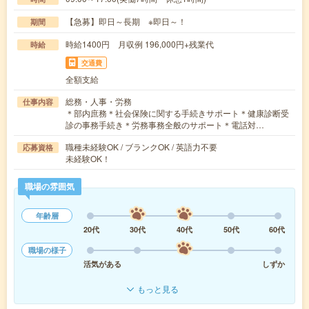
【急募】即日～長期 ※即日～！
期間
時給1400円 月収例 196,000円+残業代
時給
交通費
全額支給
総務・人事・労務
仕事内容
＊部内庶務＊社会保険に関する手続きサポート＊健康診断受
診の事務手続き＊労務事務全般のサポート＊電話対…
職種未経験OK / ブランクOK / 英語力不要
応募資格
未経験OK！
職場の雰囲気
年齢層
20代
30代
40代
50代
60代
職場の様子
活気がある
しずか
もっと見る