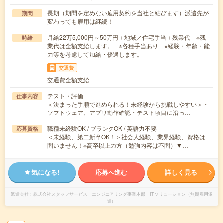
長期（期間を定めない雇用契約を当社と結びます）派遣先が
期間
変わっても雇用は継続！
月給22万5,000円～50万円＋地域／住宅手当＋残業代 ※残
時給
業代は全額支給します。 ※各種手当あり ※経験・年齢・能
力等を考慮して加給・優遇します。
交通費
交通費全額支給
テスト・評価
仕事内容
＜決まった手順で進められる！未経験から挑戦しやすい＞・
ソフトウェア、アプリ動作確認・テスト項目に沿っ…
職種未経験OK / ブランクOK / 英語力不要
応募資格
＜未経験、第二新卒OK！＞社会人経験、業界経験、資格は
問いません！※高卒以上の方（勉強内容は不問）▼…
気になる!
応募へ進む
詳しく見る
派遣会社
株式会社スタッフサービス エンジニアリング事業本部 ITソリューション（無期雇用派
遣）