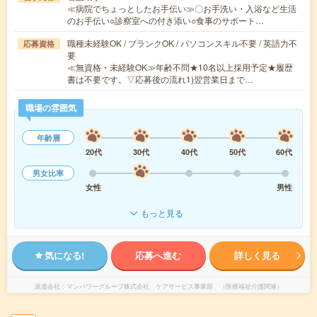
≪病院でちょっとしたお手伝い≫〇お手洗い・入浴など生活
のお手伝い○診察室への付き添い○食事のサポート…
職種未経験OK / ブランクOK / パソコンスキル不要 / 英語力不
応募資格
要
≪無資格・未経験OK≫年齢不問★10名以上採用予定★履歴
書は不要です。▽応募後の流れ1)翌営業日まで…
職場の雰囲気
年齢層
20代
30代
40代
50代
60代
男女比率
女性
男性
もっと見る
気になる!
応募へ進む
詳しく見る
派遣会社
マンパワーグループ株式会社 ケアサービス事業部 （医療福祉介護関連）