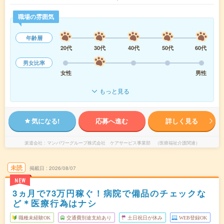
職場の雰囲気
年齢層
20代
30代
40代
50代
60代
男女比率
女性
男性
もっと見る
気になる!
応募へ進む
詳しく見る
派遣会社
マンパワーグループ株式会社 ケアサービス事業部 （医療福祉介護関連）
未読
掲載日
2026/08/07
NEW
3ヵ月で73万円稼ぐ！病院で備品のチェックな
ど＊医療行為はナシ
職種未経験OK
交通費別途支給あり
土日祝日が休み
WEB登録OK