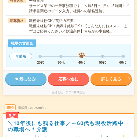
一般事務
仕事内容
サービス業での一般事務職です。＼週3日＊1日4～5時間！／
請求書関連のデータ入力、社員への業務連絡、…
職種未経験OK / 英語力不要
応募資格
職種未経験OK！業界未経験OK！【こんな方におススメ！ま
ずはご応募ください／歓迎条件】何らかの事務経…
職場の雰囲気
年齢層
20代
30代
40代
50代
60代
気になる!
応募へ進む
詳しく見る
派遣会社
アデコ株式会社
未読
掲載日
2026/08/08
NEW
＼10年後にも残る仕事／～60代も現役活躍中
の職場へ＊介護