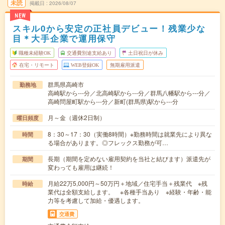
未読
掲載日
2026/08/07
NEW
スキル0から安定の正社員デビュー！残業少な
目＊大手企業で運用保守
職種未経験OK
交通費別途支給あり
土日祝日が休み
在宅・リモート
WEB登録OK
無期雇用派遣
群馬県高崎市
勤務地
高崎駅から---分／北高崎駅から---分／群馬八幡駅から---分／
高崎問屋町駅から---分／新町(群馬県)駅から---分
月～金（週休2日制）
曜日頻度
8：30～17：30（実働8時間）※勤務時間は就業先により異な
時間
る場合があります。◎フレックス勤務が可…
長期（期間を定めない雇用契約を当社と結びます）派遣先が
期間
変わっても雇用は継続！
月給22万5,000円～50万円＋地域／住宅手当＋残業代 ※残
時給
業代は全額支給します。 ※各種手当あり ※経験・年齢・能
力等を考慮して加給・優遇します。
交通費