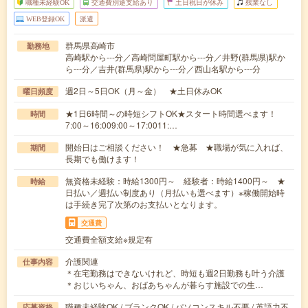
職種未経験OK
交通費別途支給あり
土日祝日が休み
残業なし
WEB登録OK
派遣
群馬県高崎市
勤務地
高崎駅から---分／高崎問屋町駅から---分／井野(群馬県)駅か
ら---分／吉井(群馬県)駅から---分／西山名駅から---分
週2日～5日OK（月～金） ★土日休みOK
曜日頻度
★1日6時間～の時短シフトOK★スタート時間選べます！
時間
7:00～16:009:00～17:0011:…
開始日はご相談ください！ ★急募 ★職場が気に入れば、
期間
長期でも働けます！
無資格未経験：時給1300円～ 経験者：時給1400円～ ★
時給
日払い／週払い制度あり（月払いも選べます）※稼働開始時
は手続き完了次第のお支払いとなります。
交通費
交通費全額支給※規定有
介護関連
仕事内容
＊在宅勤務はできないけれど、時短も週2日勤務も叶う介護
＊おじいちゃん、おばあちゃんが暮らす施設での生…
職種未経験OK / ブランクOK / パソコンスキル不要 / 英語力不
応募資格