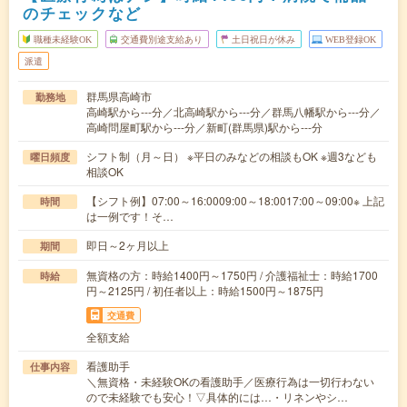
のチェックなど
職種未経験OK
交通費別途支給あり
土日祝日が休み
WEB登録OK
派遣
群馬県高崎市
勤務地
高崎駅から---分／北高崎駅から---分／群馬八幡駅から---分／
高崎問屋町駅から---分／新町(群馬県)駅から---分
シフト制（月～日） ※平日のみなどの相談もOK ※週3なども
曜日頻度
相談OK
【シフト例】07:00～16:0009:00～18:0017:00～09:00※ 上記
時間
は一例です！そ…
即日～2ヶ月以上
期間
無資格の方：時給1400円～1750円 / 介護福祉士：時給1700
時給
円～2125円 / 初任者以上：時給1500円～1875円
交通費
全額支給
看護助手
仕事内容
＼無資格・未経験OKの看護助手／医療行為は一切行わない
ので未経験でも安心！▽具体的には…・リネンやシ…