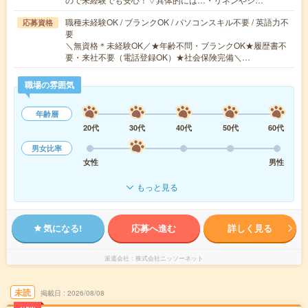
職種未経験OK / ブランクOK / パソコンスキル不要 / 英語力不
応募資格
要
＼無資格＊未経験OK／★年齢不問・ブランクOK★履歴書不
要・来社不要（電話登録OK）★社会保険完備＼…
職場の雰囲気
年齢層
20代
30代
40代
50代
60代
男女比率
女性
男性
もっと見る
気になる!
応募へ進む
詳しく見る
派遣会社
株式会社ニッソーネット
未読
掲載日
2026/08/08