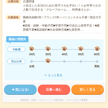
介護関連
仕事内容
≪自立した生活のための見守りやお手伝い！≫お年寄りが少
人数で生活する「グループホーム」。利用者さんが…
職種未経験OK / ブランクOK / パソコンスキル不要 / 英語力不
応募資格
要
■資格・経験・年齢不問■学歴不問■10名以上採用予定！■履
歴書不要■面談確約■社会保険完備■社員登用…
職場の雰囲気
年齢層
20代
30代
40代
50代
60代
男女比率
女性
男性
もっと見る
気になる!
応募へ進む
詳しく見る
派遣会社
日研トータルソーシング株式会社 メディカルケア事業部