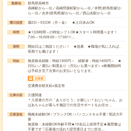
群馬県高崎市
勤務地
高崎駅から---分／高崎問屋町駅から---分／井野(群馬県)駅か
ら---分／吉井(群馬県)駅から---分／西山名駅から---分
週2日～5日OK（月～金） ★土日休みOK
曜日頻度
★1日6時間～の時短シフトOK★スタート時間選べます！
時間
7:00～16:009:00～17:0011:…
開始日はご相談ください！ ★急募 ★職場が気に入れば、
期間
長期でも働けます！
無資格未経験：時給1300円～ 経験者：時給1400円～ ★
時給
日払い／週払い制度あり（月払いも選べます）※稼働開始時
は手続き完了次第のお支払いとなります。
交通費
交通費全額支給※規定有
介護関連
仕事内容
＊入居者の方の「ありがとう」が嬉しい＊おじいちゃん、お
ばあちゃんが暮らす施設での生活サポートをお任せ…
職種未経験OK / ブランクOK / パソコンスキル不要 / 英語力不
応募資格
要
無資格・未経験OK年齢不問★10名以上採用予定★履歴書は
不要です▽応募後の流れ1)翌営業日までに担当…