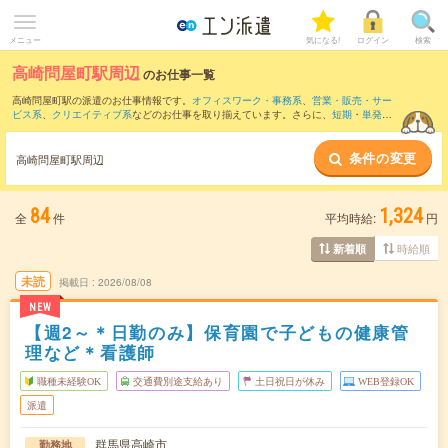
メニュー
気になる!
ログイン
検索
高崎問屋町駅周辺
のお仕事一覧
高崎問屋町駅の派遣のお仕事情報です。
オフィスワーク・事務系
、
営業・販売・サー
ビス系
、
クリエイティブ系
などのお仕事を取り揃えています。さらに、
短期
・
単発
な
どの期間や、
職種未経験OK
などのこだわり条件で絞り込んでいただけます。
条件の変更
また、
高崎駅
・
倉賀野駅
・
群馬総社駅
・
前橋駅
・
駒形駅
など近隣駅のお仕事もご確認
高崎問屋町駅周辺
いただけます。
84
1,324
全
件
平均時給:
円
時給順
新着順
未読
掲載日
2026/08/08
NEW
【週2～＊日勤のみ】保育園で子どもの健康管
理など＊看護師
職種未経験OK
交通費別途支給あり
土日祝日が休み
WEB登録OK
派遣
群馬県高崎市
勤務地