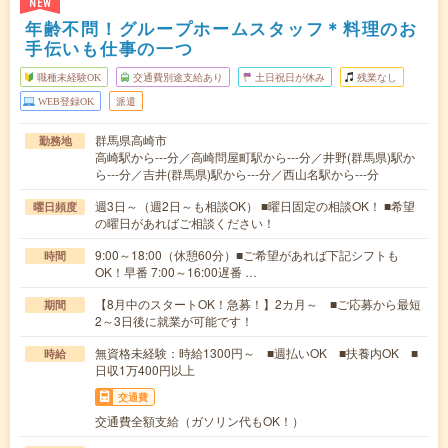
NEW
年齢不問！グループホームスタッフ＊料理のお
手伝いも仕事の一つ
職種未経験OK
交通費別途支給あり
土日祝日が休み
残業なし
WEB登録OK
派遣
群馬県高崎市
勤務地
高崎駅から---分／高崎問屋町駅から---分／井野(群馬県)駅か
ら---分／吉井(群馬県)駅から---分／西山名駅から---分
週3日～（週2日～も相談OK） ■曜日固定の相談OK！ ■希望
曜日頻度
の曜日があればご相談ください！
9:00～18:00（休憩60分）■ご希望があれば下記シフトも
時間
OK！早番 7:00～16:00遅番 …
【8月中のスタートOK！急募！】2カ月～ ■ご応募から最短
期間
2～3日後に就業が可能です！
無資格未経験：時給1300円～ ■週払いOK ■扶養内OK ■
時給
日収1万400円以上
交通費
交通費全額支給（ガソリン代もOK！）