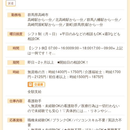
派遣
群馬県高崎市
勤務地
高崎駅から---分／北高崎駅から---分／群馬八幡駅から---分／
高崎問屋町駅から---分／新町(群馬県)駅から---分
シフト制（月～日） ※平日のみなどの相談もOK ※週3なども
曜日頻度
相談OK
【シフト例】07:00～16:0009:00～18:0017:00～09:00※ 上記
時間
は一例です！そ…
即日～2ヶ月以上 ■開始日の相談OK！
期間
無資格の方：時給1400円～1750円 / 介護福祉士：時給1700
時給
円～2125円 / 初任者以上：時給1500円～1875円
交通費
全額支給
看護助手
仕事内容
＼無資格・未経験OKの看護助手／医療行為は一切行わない
ので未経験でも安心！▽具体的には…・リネンやシ…
職種未経験OK / ブランクOK / パソコンスキル不要 / 英語力不
応募資格
要
＼無資格＊未経験OK／★年齢不問・ブランクOK★履歴書不