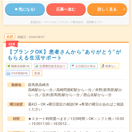
気になる!
応募へ進む
詳しく見る
派遣会社
パーソルテンプスタッフ株式会社 北関東エリア
未読
掲載日
2026/08/07
NEW
【ブランクOK】患者さんから”ありがとう”が
もらえる生活サポート
職種未経験OK
交通費別途支給あり
土日祝日が休み
残業なし
WEB登録OK
派遣
群馬県高崎市
勤務地
高崎駅から---分／高崎問屋町駅から---分／井野(群馬県)駅か
ら---分／吉井(群馬県)駅から---分／西山名駅から---分
週4日～OK ※曜日固定の相談OK ※希望の曜日があればご相談
曜日頻度
ください
★スタート時間選べます／1日5時間～OK～シフト例～10:00
時間
～15:0011:00～16:0012…