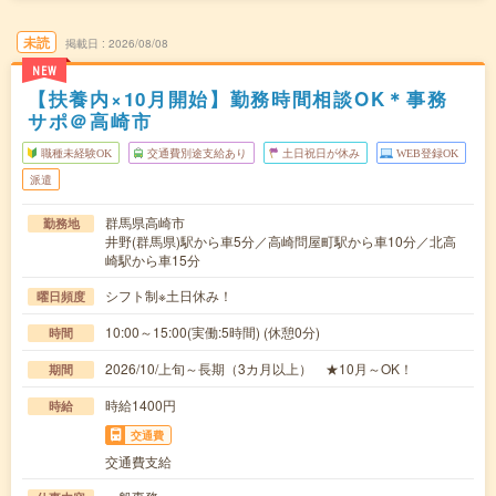
未読
掲載日
2026/08/08
NEW
【扶養内×10月開始】勤務時間相談OK＊事務
サポ＠高崎市
職種未経験OK
交通費別途支給あり
土日祝日が休み
WEB登録OK
派遣
群馬県高崎市
勤務地
井野(群馬県)駅から車5分／高崎問屋町駅から車10分／北高
崎駅から車15分
シフト制※土日休み！
曜日頻度
10:00～15:00(実働:5時間) (休憩0分)
時間
2026/10/上旬～長期（3カ月以上） ★10月～OK！
期間
時給1400円
時給
交通費
交通費支給