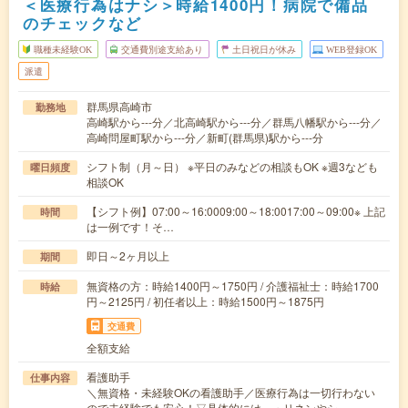
＜医療行為はナシ＞時給1400円！病院で備品
のチェックなど
職種未経験OK
交通費別途支給あり
土日祝日が休み
WEB登録OK
派遣
群馬県高崎市
勤務地
高崎駅から---分／北高崎駅から---分／群馬八幡駅から---分／
高崎問屋町駅から---分／新町(群馬県)駅から---分
シフト制（月～日） ※平日のみなどの相談もOK ※週3なども
曜日頻度
相談OK
【シフト例】07:00～16:0009:00～18:0017:00～09:00※ 上記
時間
は一例です！そ…
即日～2ヶ月以上
期間
無資格の方：時給1400円～1750円 / 介護福祉士：時給1700
時給
円～2125円 / 初任者以上：時給1500円～1875円
交通費
全額支給
看護助手
仕事内容
＼無資格・未経験OKの看護助手／医療行為は一切行わない
ので未経験でも安心！▽具体的には…・リネンやシ…