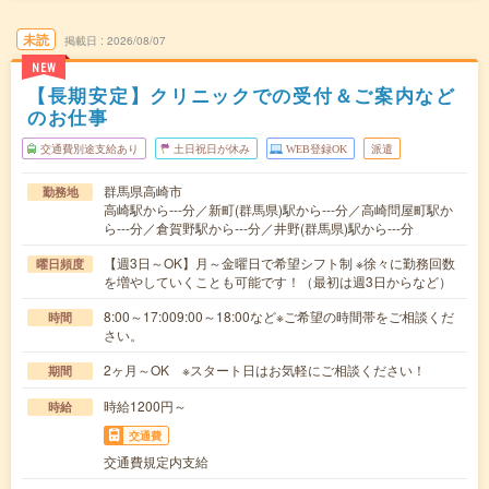
未読
掲載日
2026/08/07
NEW
【長期安定】クリニックでの受付＆ご案内など
のお仕事
交通費別途支給あり
土日祝日が休み
WEB登録OK
派遣
群馬県高崎市
勤務地
高崎駅から---分／新町(群馬県)駅から---分／高崎問屋町駅か
ら---分／倉賀野駅から---分／井野(群馬県)駅から---分
【週3日～OK】月～金曜日で希望シフト制 ※徐々に勤務回数
曜日頻度
を増やしていくことも可能です！（最初は週3日からなど）
8:00～17:009:00～18:00など※ご希望の時間帯をご相談くだ
時間
さい。
2ヶ月～OK ※スタート日はお気軽にご相談ください！
期間
時給1200円～
時給
交通費
交通費規定内支給