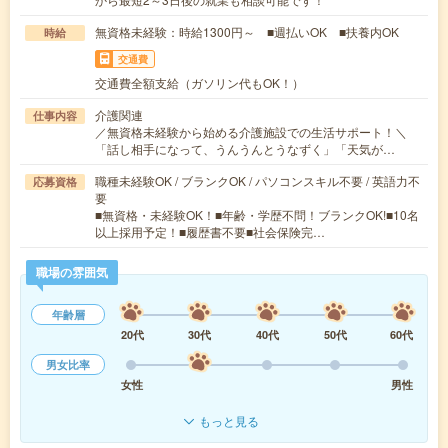
無資格未経験：時給1300円～ ■週払いOK ■扶養内OK
時給
交通費
交通費全額支給（ガソリン代もOK！）
介護関連
仕事内容
／無資格未経験から始める介護施設での生活サポート！＼
「話し相手になって、うんうんとうなずく」「天気が…
職種未経験OK / ブランクOK / パソコンスキル不要 / 英語力不
応募資格
要
■無資格・未経験OK！■年齢・学歴不問！ブランクOK!■10名
以上採用予定！■履歴書不要■社会保険完…
職場の雰囲気
年齢層
20代
30代
40代
50代
60代
男女比率
女性
男性
もっと見る