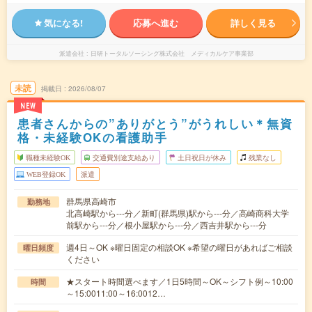
気になる!
応募へ進む
詳しく見る
派遣会社
日研トータルソーシング株式会社 メディカルケア事業部
未読
掲載日
2026/08/07
NEW
患者さんからの”ありがとう”がうれしい＊無資
格・未経験OKの看護助手
職種未経験OK
交通費別途支給あり
土日祝日が休み
残業なし
WEB登録OK
派遣
群馬県高崎市
勤務地
北高崎駅から---分／新町(群馬県)駅から---分／高崎商科大学
前駅から---分／根小屋駅から---分／西吉井駅から---分
週4日～OK ※曜日固定の相談OK ※希望の曜日があればご相談
曜日頻度
ください
★スタート時間選べます／1日5時間～OK～シフト例～10:00
時間
～15:0011:00～16:0012…