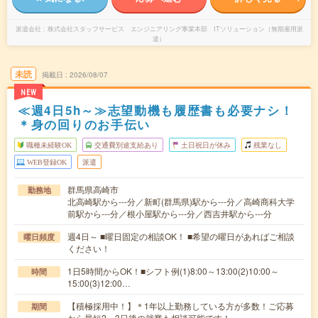
派遣会社
株式会社スタッフサービス エンジニアリング事業本部 ITソリューション（無期雇用派
遣）
未読
掲載日
2026/08/07
NEW
≪週4日5h～≫志望動機も履歴書も必要ナシ！
＊身の回りのお手伝い
職種未経験OK
交通費別途支給あり
土日祝日が休み
残業なし
WEB登録OK
派遣
群馬県高崎市
勤務地
北高崎駅から---分／新町(群馬県)駅から---分／高崎商科大学
前駅から---分／根小屋駅から---分／西吉井駅から---分
週4日～ ■曜日固定の相談OK！ ■希望の曜日があればご相談
曜日頻度
ください！
1日5時間からOK！■シフト例(1)8:00～13:00(2)10:00～
時間
15:00(3)12:00…
【積極採用中！】＊1年以上勤務している方が多数！ご応募
期間
から最短2～3日後の就業も相談可能です！