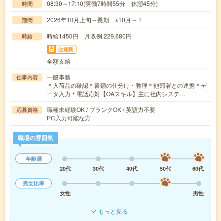
08:30～17:10(実働7時間55分 休憩45分)
時間
2026年10月上旬～長期 ※10月～！
期間
時給1450円 月収例 229,680円
時給
交通費
全額支給
一般事務
仕事内容
＊入荷品の確認＊書類の仕分け・整理＊他部署との連携＊デ
ータ入力＊電話応対【OAスキル】主に社内システ…
職種未経験OK / ブランクOK / 英語力不要
応募資格
PC入力可能な方
職場の雰囲気
年齢層
20代
30代
40代
50代
60代
男女比率
女性
男性
もっと見る