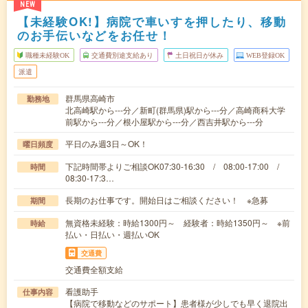
NEW
【未経験OK!】病院で車いすを押したり、移動
のお手伝いなどをお任せ！
職種未経験OK
交通費別途支給あり
土日祝日が休み
WEB登録OK
派遣
群馬県高崎市
勤務地
北高崎駅から---分／新町(群馬県)駅から---分／高崎商科大学
前駅から---分／根小屋駅から---分／西吉井駅から---分
平日のみ週3日～OK！
曜日頻度
下記時間帯よりご相談OK07:30-16:30 / 08:00-17:00 /
時間
08:30-17:3…
長期のお仕事です。開始日はご相談ください！ ※急募
期間
無資格未経験：時給1300円～ 経験者：時給1350円～ ※前
時給
払い・日払い・週払いOK
交通費
交通費全額支給
看護助手
仕事内容
【病院で移動などのサポート】患者様が少しでも早く退院出