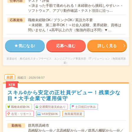
テスト・評価
仕事内容
＜決まった手順で進められる！未経験から挑戦しやすい＞・
ソフトウェア、アプリ動作確認・テスト項目に沿っ…
職種未経験OK / ブランクOK / 英語力不要
応募資格
＜未経験、第二新卒OK！＞社会人経験、業界経験、資格は
問いません！※高卒以上の方（勉強内容は不問）▼…
気になる!
応募へ進む
詳しく見る
派遣会社
株式会社スタッフサービス エンジニアリング事業本部 ITソリューション（無期雇用派
遣）
未読
掲載日
2026/08/07
NEW
スキル0から安定の正社員デビュー！残業少な
目＊大手企業で運用保守
職種未経験OK
交通費別途支給あり
土日祝日が休み
在宅・リモート
WEB登録OK
無期雇用派遣
群馬県高崎市
勤務地
高崎駅から---分／北高崎駅から---分／群馬八幡駅から---分／