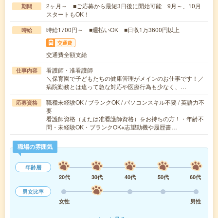
2ヶ月～ ■ご応募から最短3日後に開始可能 9月～、10月
期間
スタートもOK！
時給1700円～ ■週払いOK ■日収1万3600円以上
時給
交通費
交通費全額支給
看護師・准看護師
仕事内容
＼保育園で子どもたちの健康管理がメインのお仕事です！／
病院勤務とは違って急な対応や医療行為も少なく、…
職種未経験OK / ブランクOK / パソコンスキル不要 / 英語力不
応募資格
要
看護師資格（または准看護師資格）をお持ちの方！・年齢不
問・未経験OK・ブランクOK※志望動機や履歴書…
職場の雰囲気
年齢層
20代
30代
40代
50代
60代
男女比率
女性
男性