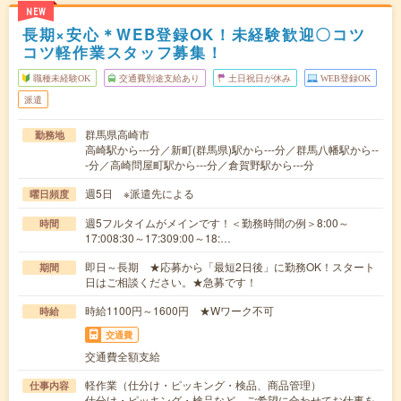
NEW
長期×安心＊WEB登録OK！未経験歓迎〇コツ
コツ軽作業スタッフ募集！
職種未経験OK
交通費別途支給あり
土日祝日が休み
WEB登録OK
派遣
群馬県高崎市
勤務地
高崎駅から---分／新町(群馬県)駅から---分／群馬八幡駅から--
-分／高崎問屋町駅から---分／倉賀野駅から---分
週5日 ※派遣先による
曜日頻度
週5フルタイムがメインです！＜勤務時間の例＞8:00～
時間
17:008:30～17:309:00～18:…
即日～長期 ★応募から「最短2日後」に勤務OK！スタート
期間
日はご相談ください。★急募です！
時給1100円～1600円 ★Wワーク不可
時給
交通費
交通費全額支給
軽作業（仕分け・ピッキング・検品、商品管理）
仕事内容
仕分け・ピッキング・検品など、ご希望に合わせてお仕事を