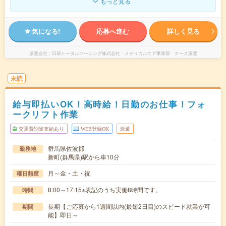
もっと見る
気になる!
応募へ進む
詳しく見る
派遣会社
日研トータルソーシング株式会社 メディカルケア事業部 ナース派遣
未読
給与即払いOK！高時給！日勤のお仕事！フォ
ークリフト作業
交通費別途支給あり
WEB登録OK
派遣
群馬県佐波郡
勤務地
新町(群馬県)駅から車10分
月～金・土・祝
曜日頻度
8:00～17:15※表記のうち実働8時間です。
時間
長期【ご応募から1週間以内(最短2日目)のスピード就業が可
期間
能】即日～