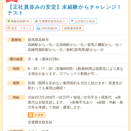
【正社員並みの安定】未経験からチャレンジ！
テスト
職種未経験OK
交通費別途支給あり
土日祝日が休み
在宅・リモート
WEB登録OK
無期雇用派遣
群馬県高崎市
勤務地
高崎駅から---分／北高崎駅から---分／群馬八幡駅から---分／
高崎問屋町駅から---分／新町(群馬県)駅から---分
月～金（週休2日制）
曜日頻度
8：30～17：30（実働8時間）※勤務時間は就業先により異な
時間
る場合があります。◎フレックス勤務が可…
長期（期間を定めない雇用契約を当社と結びます）派遣先が
期間
変わっても雇用は継続！
月給22万5,000円～50万円＋地域／住宅手当＋残業代 ※残
時給
業代は全額支給します。 ※各種手当あり ※経験・年齢・能
力等を考慮して加給・優遇します。
交通費
交通費全額支給