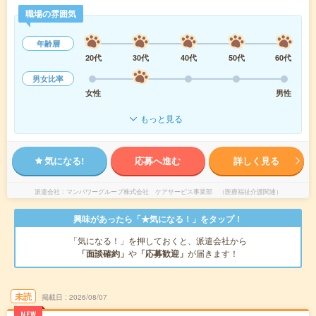
職場の雰囲気
年齢層
20代
30代
40代
50代
60代
男女比率
女性
男性
もっと見る
気になる!
応募へ進む
詳しく見る
派遣会社
マンパワーグループ株式会社 ケアサービス事業部 （医療福祉介護関連）
興味があったら「★気になる！」をタップ！
「気になる！」を押しておくと、派遣会社から
「面談確約」
や
「応募歓迎」
が届きます！
未読
掲載日
2026/08/07
NEW