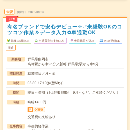
未読
掲載日
2026/08/06
NEW
有名ブランドで安心デビュー✧˖°未経験OKのコ
ツコツ作業＆データ入力✿車通勤OK
職種未経験OK
交通費別途支給あり
土日祝日が休み
WEB登録OK
派遣
群馬県藤岡市
勤務地
高崎駅から車25分／新町(群馬県)駅から車5分
就業曜日／月～金
曜日頻度
08:30-17:10(休憩60分)
時間
即日～長期（お盆明け開始、9月～など、ご相談ください）
期間
時給1400円
時給
交通費
交通費の支給あり
事務的軽作業
仕事内容