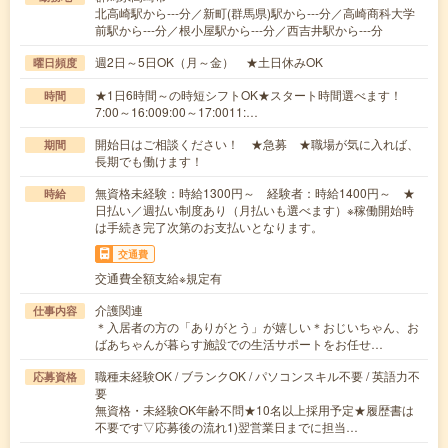
北高崎駅から---分／新町(群馬県)駅から---分／高崎商科大学
前駅から---分／根小屋駅から---分／西吉井駅から---分
週2日～5日OK（月～金） ★土日休みOK
曜日頻度
★1日6時間～の時短シフトOK★スタート時間選べます！
時間
7:00～16:009:00～17:0011:…
開始日はご相談ください！ ★急募 ★職場が気に入れば、
期間
長期でも働けます！
無資格未経験：時給1300円～ 経験者：時給1400円～ ★
時給
日払い／週払い制度あり（月払いも選べます）※稼働開始時
は手続き完了次第のお支払いとなります。
交通費
交通費全額支給※規定有
介護関連
仕事内容
＊入居者の方の「ありがとう」が嬉しい＊おじいちゃん、お
ばあちゃんが暮らす施設での生活サポートをお任せ…
職種未経験OK / ブランクOK / パソコンスキル不要 / 英語力不
応募資格
要
無資格・未経験OK年齢不問★10名以上採用予定★履歴書は
不要です▽応募後の流れ1)翌営業日までに担当…