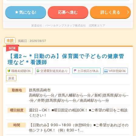
気になる!
応募へ進む
詳しく見る
派遣会社
パーソルテンプスタッフ株式会社 北関東エリア
未読
掲載日
2026/08/07
NEW
【週2～＊日勤のみ】保育園で子どもの健康管
理など＊看護師
職種未経験OK
交通費別途支給あり
土日祝日が休み
WEB登録OK
派遣
群馬県高崎市
勤務地
高崎駅から---分／群馬八幡駅から---分／新町(群馬県)駅から--
-分／井野(群馬県)駅から---分／南高崎駅から---分
週2日～OK！ ■曜日固定の相談OK！ ■ご希望の曜日をご相談
曜日頻度
ください！
【日勤のみ】9:00～18:00（休憩60分）■ご希望があればその
時間
他シフトもOK！（例）8:30～1…