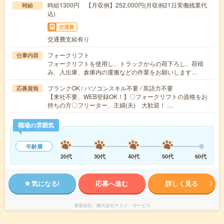
時給1300円 【月収例】252,000円(月収例21日実働残業代
時給
込)
交通費
交通費支給有り
フォークリフト
仕事内容
フォークリフトを使用し、トラックからの荷下ろし、荷積
み、入出庫、倉庫内の運搬などの作業をお願いします…
ブランクOK / パソコンスキル不要 / 英語力不要
応募資格
【来社不要、WEB登録OK！】〇フォークリフトの資格をお
持ちの方〇フリーター、主婦(夫) 大歓迎！ …
職場の雰囲気
年齢層
20代
30代
40代
50代
60代
気になる!
応募へ進む
詳しく見る
派遣会社
株式会社テクノ・サービス