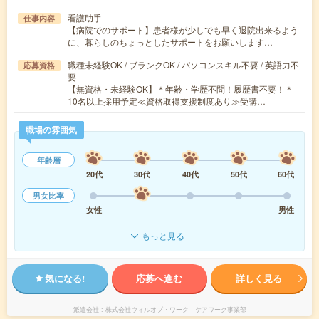
看護助手
仕事内容
【病院でのサポート】患者様が少しでも早く退院出来るよう
に、暮らしのちょっとしたサポートをお願いします…
職種未経験OK / ブランクOK / パソコンスキル不要 / 英語力不
応募資格
要
【無資格・未経験OK】＊年齢・学歴不問！履歴書不要！＊
10名以上採用予定≪資格取得支援制度あり≫受講…
職場の雰囲気
年齢層
20代
30代
40代
50代
60代
男女比率
女性
男性
もっと見る
気になる!
応募へ進む
詳しく見る
派遣会社
株式会社ウィルオブ・ワーク ケアワーク事業部