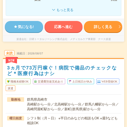
もっと見る
気になる!
応募へ進む
詳しく見る
派遣会社
日研トータルソーシング株式会社 メディカルケア事業部 ナース派遣
未読
掲載日
2026/08/07
NEW
3ヵ月で73万円稼ぐ！病院で備品のチェックな
ど＊医療行為はナシ
職種未経験OK
交通費別途支給あり
土日祝日が休み
WEB登録OK
派遣
群馬県高崎市
勤務地
高崎駅から---分／北高崎駅から---分／群馬八幡駅から---分／
高崎問屋町駅から---分／新町(群馬県)駅から---分
シフト制（月～日） ※平日のみなどの相談もOK ※週3なども
曜日頻度
相談OK