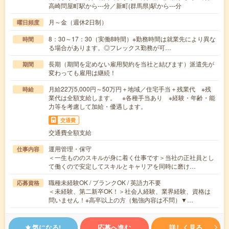
高崎問屋町駅から---分／新町(群馬県)駅から---分
月～金（週休2日制）
曜日頻度
8：30～17：30（実働8時間）※勤務時間は就業先により異な
時間
る場合があります。◎フレックス勤務が可…
長期（期間を定めない雇用契約を当社と結びます）派遣先が
期間
変わっても雇用は継続！
月給22万5,000円～50万円＋地域／住宅手当＋残業代 ※残
時給
業代は全額支給します。 ※各種手当あり ※経験・年齢・能
力等を考慮して加給・優遇します。
交通費
交通費全額支給
運用管理・保守
仕事内容
＜一生もののスキルが身に着く仕事です＞当社の正社員とし
て働くので安定してスキルとキャリアを同時に磨け…
職種未経験OK / ブランクOK / 英語力不要
応募資格
＜未経験、第二新卒OK！＞社会人経験、業界経験、資格は
問いません！※高卒以上の方（勉強内容は不問）▼…
気になる!
応募へ進む
詳しく見る