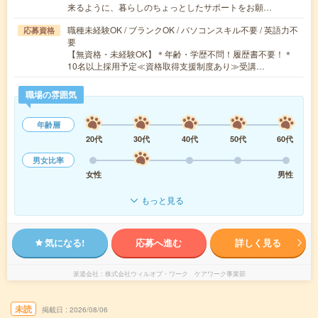
来るように、暮らしのちょっとしたサポートをお願…
職種未経験OK / ブランクOK / パソコンスキル不要 / 英語力不
応募資格
要
【無資格・未経験OK】＊年齢・学歴不問！履歴書不要！＊
10名以上採用予定≪資格取得支援制度あり≫受講…
職場の雰囲気
年齢層
20代
30代
40代
50代
60代
男女比率
女性
男性
もっと見る
気になる!
応募へ進む
詳しく見る
派遣会社
株式会社ウィルオブ・ワーク ケアワーク事業部
未読
掲載日
2026/08/06