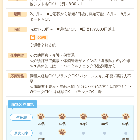
他シフトもOK！（例）8:30～1…
2ヶ月～ ■ご応募から最短3日後に開始可能 8月～、9月ス
期間
タートもOK！
時給1700円～ ■週払いOK ■日収1万3600円以上
時給
交通費
交通費全額支給
その他医療・介護・保育系
仕事内容
≪介護施設で健康・体調管理がメインの「看護師」のお仕事
≫▼具体的には…・バイタルチェック体温測定から…
職種未経験OK / ブランクOK / パソコンスキル不要 / 英語力不
応募資格
要
≪履歴書不要≫・年齢不問（50代・60代の方も活躍中！）・
WワークOK・未経験OK・ブランクOK・看…
職場の雰囲気
年齢層
20代
30代
40代
50代
60代
男女比率
女性
男性