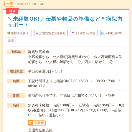
未読
掲載日
2026/08/07
NEW
＼未経験OK!／伝票や物品の準備など＊病院内
サポート
職種未経験OK
交通費別途支給あり
土日祝日が休み
WEB登録OK
派遣
群馬県高崎市
勤務地
北高崎駅から---分／新町(群馬県)駅から---分／高崎商科大学
前駅から---分／根小屋駅から---分／西吉井駅から---分
平日のみ週3日～OK！
曜日頻度
下記時間帯よりご相談OK07:30-16:30 / 08:00-17:00 /
時間
08:30-17:3…
長期のお仕事です。開始日はご相談ください！ ※急募
期間
無資格未経験：時給1300円～ 経験者：時給1350円～ ■月
時給
収例(週3日)：時給1300円×8H×12日＝12万4800円 ※前払
い・日払い・週払いOK
交通費
交通費全額支給