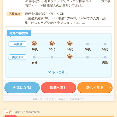
≪ 誰もが知る有名ブランドでコツコツ作業 ≫✳︎・・・お仕事
内容・・・✳︎☑ 筆記具の組立サンプル品…
職種未経験OK / ブランクOK
応募資格
【業務未経験OK】・PC操作（Word、Excelでの入力・編
集）がスムーズなかた ランスタッドは、…
職場の雰囲気
年齢層
20代
30代
40代
50代
60代
男女比率
女性
男性
もっと見る
気になる!
応募へ進む
詳しく見る
派遣会社
ランスタッド株式会社 北関東エリア
未読
掲載日
2026/08/06