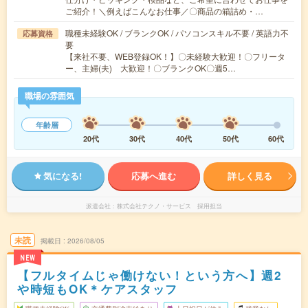
ご紹介！＼例えばこんなお仕事／〇商品の箱詰め・…
職種未経験OK / ブランクOK / パソコンスキル不要 / 英語力不
応募資格
要
【来社不要、WEB登録OK！】〇未経験大歓迎！〇フリータ
ー、主婦(夫) 大歓迎！〇ブランクOK〇週5…
職場の雰囲気
年齢層
20代
30代
40代
50代
60代
気になる!
応募へ進む
詳しく見る
派遣会社
株式会社テクノ・サービス 採用担当
未読
掲載日
2026/08/05
NEW
【フルタイムじゃ働けない！という方へ】週2
や時短もOK＊ケアスタッフ