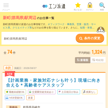
メニュー
気になる!
ログイン
検索
新町(群馬県)駅周辺
のお仕事一覧
新町(群馬県)駅の派遣のお仕事情報です。
オフィスワーク・事務系
、
営業・販売・サー
ビス系
、
クリエイティブ系
などのお仕事を取り揃えています。さらに、
短期
・
単発
な
どの期間や、
職種未経験OK
などのこだわり条件で絞り込んでいただけます。
条件の変更
また、
赤坂(群馬県)駅
・
伊勢崎駅
・
井野(群馬県)駅
・
片貝駅
・
上泉駅
など近隣駅のお仕
新町(群馬県)駅周辺
事もご確認いただけます。
74
1,324
全
件
平均時給:
円
時給順
新着順
未読
掲載日
2026/08/07
NEW
【計画業務・家族対応ナシも叶う】現場に向き
合える＊高齢者ケアスタッフ
職種未経験OK
交通費別途支給あり
土日祝日が休み
残業なし
WEB登録OK
派遣
群馬県高崎市
勤務地