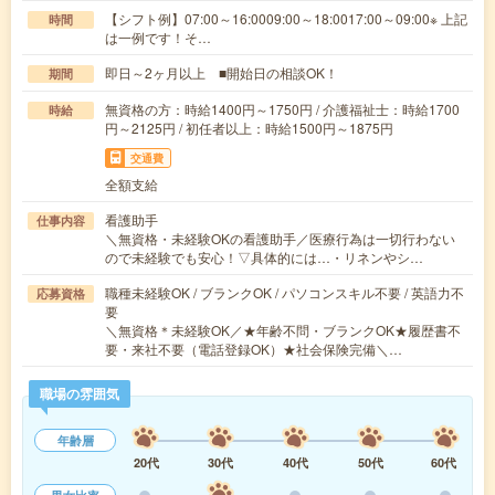
【シフト例】07:00～16:0009:00～18:0017:00～09:00※ 上記
時間
は一例です！そ…
即日～2ヶ月以上 ■開始日の相談OK！
期間
無資格の方：時給1400円～1750円 / 介護福祉士：時給1700
時給
円～2125円 / 初任者以上：時給1500円～1875円
交通費
全額支給
看護助手
仕事内容
＼無資格・未経験OKの看護助手／医療行為は一切行わない
ので未経験でも安心！▽具体的には…・リネンやシ…
職種未経験OK / ブランクOK / パソコンスキル不要 / 英語力不
応募資格
要
＼無資格＊未経験OK／★年齢不問・ブランクOK★履歴書不
要・来社不要（電話登録OK）★社会保険完備＼…
職場の雰囲気
年齢層
20代
30代
40代
50代
60代