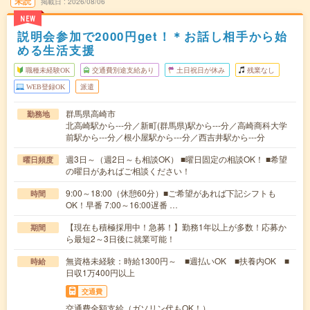
未読
掲載日
2026/08/06
NEW
説明会参加で2000円get！＊お話し相手から始
める生活支援
職種未経験OK
交通費別途支給あり
土日祝日が休み
残業なし
WEB登録OK
派遣
群馬県高崎市
勤務地
北高崎駅から---分／新町(群馬県)駅から---分／高崎商科大学
前駅から---分／根小屋駅から---分／西吉井駅から---分
週3日～（週2日～も相談OK） ■曜日固定の相談OK！ ■希望
曜日頻度
の曜日があればご相談ください！
9:00～18:00（休憩60分）■ご希望があれば下記シフトも
時間
OK！早番 7:00～16:00遅番 …
【現在も積極採用中！急募！】勤務1年以上が多数！応募か
期間
ら最短2～3日後に就業可能！
無資格未経験：時給1300円～ ■週払いOK ■扶養内OK ■
時給
日収1万400円以上
交通費
交通費全額支給（ガソリン代もOK！）