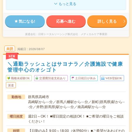
もっと見る
気になる!
応募へ進む
詳しく見る
派遣会社
日研トータルソーシング株式会社 メディカルケア事業部
未読
掲載日
2026/08/07
NEW
＼通勤ラッシュとはサヨナラ／介護施設で健康
管理中心のオシゴト
職種未経験OK
交通費別途支給あり
土日祝日が休み
WEB登録OK
派遣
群馬県高崎市
勤務地
高崎駅から---分／群馬八幡駅から---分／新町(群馬県)駅から--
-分／井野(群馬県)駅から---分／南高崎駅から---分
週2日～OK！ ■曜日固定の相談OK！ ■ご希望の曜日をご相談
曜日頻度
ください！
【日勤のみ】9:00～18:00（休憩60分）■ご希望があればその
時間