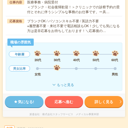
医療事務・病院受付
仕事内容
＜ブランク・社会復帰歓迎！＞クリニックでの診察予約の受
付とそれに伴うシンプルな事務のお仕事です。ー具…
ブランクOK / パソコンスキル不要 / 英語力不要
応募資格
※履歴書不要・来社不要で電話相談もOK！少しでも気になる
方は是非応募をお待ちしております！＼応募後の…
職場の雰囲気
年齢層
20代
30代
40代
50代
60代
男女比率
女性
男性
もっと見る
気になる!
応募へ進む
詳しく見る
派遣会社
株式会社スタッフサービス メディカル事業本部