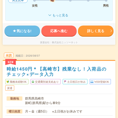
男女比率
女性
男性
もっと見る
気になる!
応募へ進む
詳しく見る
派遣会社
株式会社ニッソーネット
未読
掲載日
2026/08/07
NEW
時給1450円＊【高崎市】残業なし！入荷品の
チェック×データ入力
職種未経験OK
交通費別途支給あり
土日祝日が休み
WEB登録OK
派遣
群馬県高崎市
勤務地
新町(群馬県)駅から車9分
月～金（週5日） ※土日祝がお休みです
曜日頻度