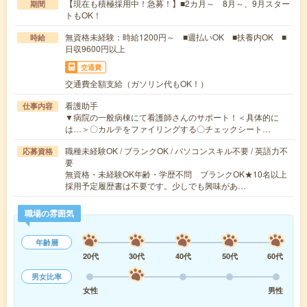
【現在も積極採用中！急募！】■2カ月～ 8月～、9月スター
期間
トもOK！
無資格未経験：時給1200円～ ■週払いOK ■扶養内OK ■
時給
日収9600円以上
交通費
交通費全額支給（ガソリン代もOK！）
看護助手
仕事内容
▼病院の一般病棟にて看護師さんのサポート！＜具体的に
は…＞〇カルテをファイリングする〇チェックシート…
職種未経験OK / ブランクOK / パソコンスキル不要 / 英語力不
応募資格
要
無資格・未経験OK年齢・学歴不問 ブランクOK★10名以上
採用予定履歴書は不要です。少しでも興味があ…
職場の雰囲気
年齢層
20代
30代
40代
50代
60代
男女比率
女性
男性