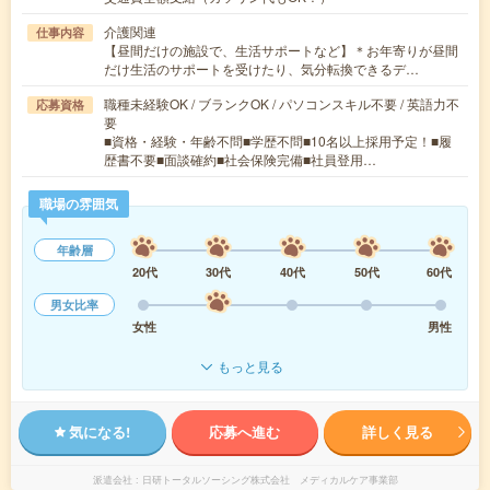
介護関連
仕事内容
【昼間だけの施設で、生活サポートなど】＊お年寄りが昼間
だけ生活のサポートを受けたり、気分転換できるデ…
職種未経験OK / ブランクOK / パソコンスキル不要 / 英語力不
応募資格
要
■資格・経験・年齢不問■学歴不問■10名以上採用予定！■履
歴書不要■面談確約■社会保険完備■社員登用…
職場の雰囲気
年齢層
20代
30代
40代
50代
60代
男女比率
女性
男性
もっと見る
気になる!
応募へ進む
詳しく見る
派遣会社
日研トータルソーシング株式会社 メディカルケア事業部