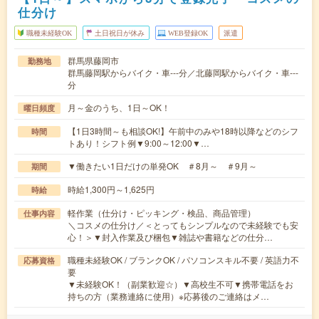
仕分け
職種未経験OK
土日祝日が休み
WEB登録OK
派遣
群馬県藤岡市
勤務地
群馬藤岡駅からバイク・車---分／北藤岡駅からバイク・車---
分
月～金のうち、1日～OK！
曜日頻度
【1日3時間～も相談OK!】午前中のみや18時以降などのシフ
時間
トあり！シフト例▼9:00～12:00▼…
▼働きたい1日だけの単発OK ＃8月～ ＃9月～
期間
時給1,300円～1,625円
時給
軽作業（仕分け・ピッキング・検品、商品管理）
仕事内容
＼コスメの仕分け／＜とってもシンプルなので未経験でも安
心！＞▼封入作業及び梱包▼雑誌や書籍などの仕分…
職種未経験OK / ブランクOK / パソコンスキル不要 / 英語力不
応募資格
要
▼未経験OK！（副業歓迎☆）▼高校生不可▼携帯電話をお
持ちの方（業務連絡に使用）※応募後のご連絡はメ…