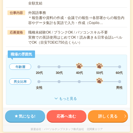
全額支給
外国語事務
仕事内容
＊報告書や資料の作成・会議での報告⇒各部署からの報告内
容やデータ集計を英語で入力・作成（Copilo…
職種未経験OK / ブランクOK / パソコンスキル不要
応募資格
実務での英語使用はじめてOK！読み書き＆日常会話レベル
でOK（目安TOEIC750点くらい）
職場の雰囲気
年齢層
20代
30代
40代
50代
60代
男女比率
女性
男性
もっと見る
気になる!
応募へ進む
詳しく見る
派遣会社
パーソルテンプスタッフ株式会社 北関東エリア