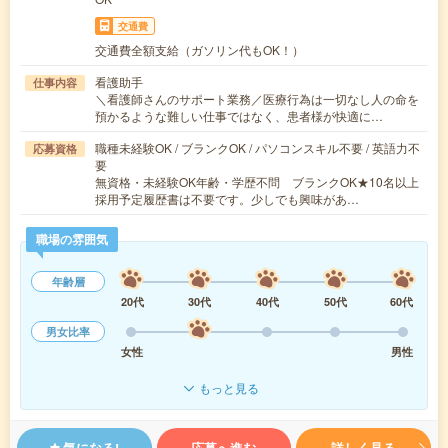
交通費
交通費全額支給（ガソリン代もOK！）
看護助手
仕事内容
＼看護師さんのサポート業務／医療行為は一切なし人の命を
預かるような難しい仕事ではなく、患者様が快適に…
職種未経験OK / ブランクOK / パソコンスキル不要 / 英語力不
応募資格
要
無資格・未経験OK年齢・学歴不問 ブランクOK★10名以上
採用予定履歴書は不要です。少しでも興味があ…
職場の雰囲気
年齢層
20代
30代
40代
50代
60代
男女比率
女性
男性
もっと見る
気になる!
応募へ進む
詳しく見る