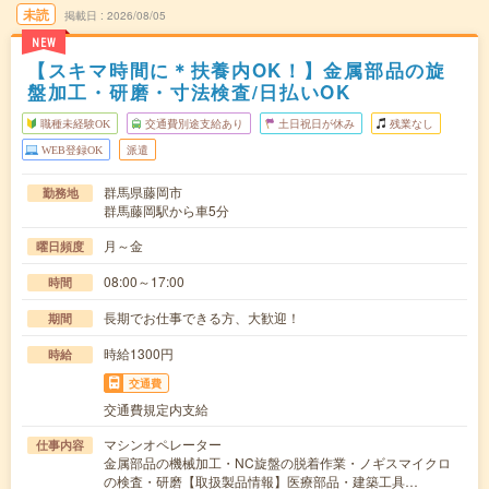
未読
掲載日
2026/08/05
NEW
【スキマ時間に＊扶養内OK！】金属部品の旋
盤加工・研磨・寸法検査/日払いOK
職種未経験OK
交通費別途支給あり
土日祝日が休み
残業なし
WEB登録OK
派遣
群馬県藤岡市
勤務地
群馬藤岡駅から車5分
月～金
曜日頻度
08:00～17:00
時間
長期でお仕事できる方、大歓迎！
期間
時給1300円
時給
交通費
交通費規定内支給
マシンオペレーター
仕事内容
金属部品の機械加工・NC旋盤の脱着作業・ノギスマイクロ
の検査・研磨【取扱製品情報】医療部品・建築工具…