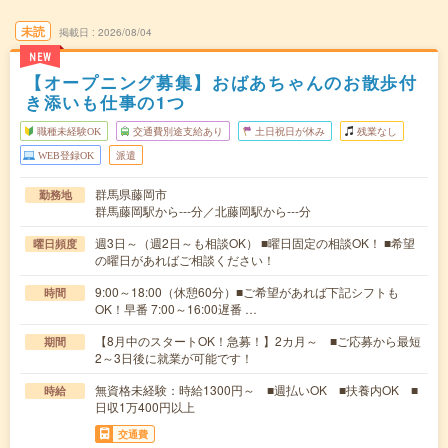
未読
掲載日
2026/08/04
NEW
【オープニング募集】おばあちゃんのお散歩付
き添いも仕事の1つ
職種未経験OK
交通費別途支給あり
土日祝日が休み
残業なし
WEB登録OK
派遣
群馬県藤岡市
勤務地
群馬藤岡駅から---分／北藤岡駅から---分
週3日～（週2日～も相談OK） ■曜日固定の相談OK！ ■希望
曜日頻度
の曜日があればご相談ください！
9:00～18:00（休憩60分）■ご希望があれば下記シフトも
時間
OK！早番 7:00～16:00遅番 …
【8月中のスタートOK！急募！】2カ月～ ■ご応募から最短
期間
2～3日後に就業が可能です！
無資格未経験：時給1300円～ ■週払いOK ■扶養内OK ■
時給
日収1万400円以上
交通費