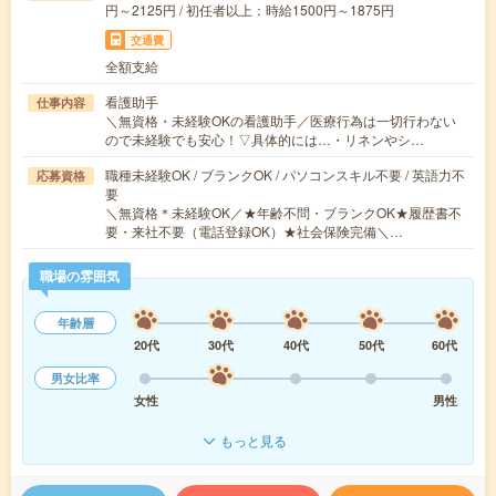
円～2125円 / 初任者以上：時給1500円～1875円
交通費
全額支給
看護助手
仕事内容
＼無資格・未経験OKの看護助手／医療行為は一切行わない
ので未経験でも安心！▽具体的には…・リネンやシ…
職種未経験OK / ブランクOK / パソコンスキル不要 / 英語力不
応募資格
要
＼無資格＊未経験OK／★年齢不問・ブランクOK★履歴書不
要・来社不要（電話登録OK）★社会保険完備＼…
職場の雰囲気
年齢層
20代
30代
40代
50代
60代
男女比率
女性
男性
もっと見る