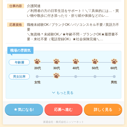
介護関連
仕事内容
／利用者の方の日常生活をサポート！＼▽具体的には…・買
い物や散歩に付き添ったり・折り紙や体操などのレ…
職種未経験OK / ブランクOK / パソコンスキル不要 / 英語力不
応募資格
要
＼無資格＊未経験OK／★年齢不問・ブランクOK★履歴書不
要・来社不要（電話登録OK）★社会保険完備＼…
職場の雰囲気
年齢層
20代
30代
40代
50代
60代
男女比率
女性
男性
もっと見る
気になる!
応募へ進む
詳しく見る
派遣会社
株式会社ニッソーネット