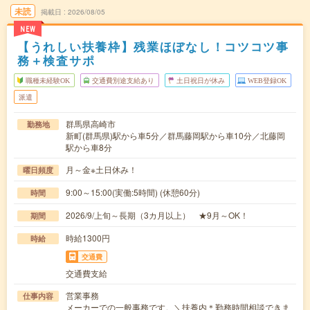
未読
掲載日
2026/08/05
NEW
【うれしい扶養枠】残業ほぼなし！コツコツ事
務＋検査サポ
職種未経験OK
交通費別途支給あり
土日祝日が休み
WEB登録OK
派遣
群馬県高崎市
勤務地
新町(群馬県)駅から車5分／群馬藤岡駅から車10分／北藤岡
駅から車8分
月～金※土日休み！
曜日頻度
9:00～15:00(実働:5時間) (休憩60分)
時間
2026/9/上旬～長期（3カ月以上） ★9月～OK！
期間
時給1300円
時給
交通費
交通費支給
営業事務
仕事内容
メーカーでの一般事務です。＼扶養内＊勤務時間相談できま