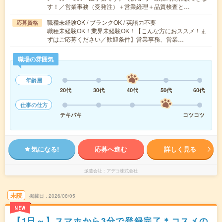
す！／営業事務（受発注）＋営業経理＋品質検査と…
職種未経験OK / ブランクOK / 英語力不要
応募資格
職種未経験OK！業界未経験OK！【こんな方におススメ！ま
ずはご応募ください／歓迎条件】営業事務、営業…
職場の雰囲気
年齢層
20代
30代
40代
50代
60代
仕事の仕方
テキパキ
コツコツ
気になる!
応募へ進む
詳しく見る
派遣会社
アデコ株式会社
未読
掲載日
2026/08/05
NEW
【1日～】スマホから3分で登録完了＊コスメの