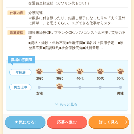
交通費全額支給（ガソリン代もOK！）
介護関連
仕事内容
≪散歩に付き添ったり、お話し相手になったり≫「え？意外
に簡単！」と思うくらい、スグできる仕事からスタ…
職種未経験OK / ブランクOK / パソコンスキル不要 / 英語力不
応募資格
要
■資格・経験・年齢不問■学歴不問■10名以上採用予定！■履
歴書不要■面談確約■社会保険完備■社員登用…
職場の雰囲気
年齢層
20代
30代
40代
50代
60代
男女比率
女性
男性
もっと見る
気になる!
応募へ進む
詳しく見る