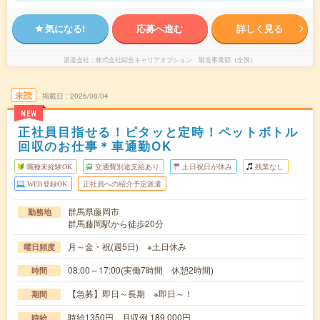
気になる!
応募へ進む
詳しく見る
派遣会社
株式会社綜合キャリアオプション 製造事業部（全国）
未読
掲載日
2026/08/04
NEW
正社員目指せる！ピタッと定時！ペットボトル
回収のお仕事＊車通勤OK
職種未経験OK
交通費別途支給あり
土日祝日が休み
残業なし
WEB登録OK
正社員への紹介予定派遣
群馬県藤岡市
勤務地
群馬藤岡駅から徒歩20分
月～金・祝(週5日) ※土日休み
曜日頻度
08:00～17:00(実働7時間 休憩2時間)
時間
【急募】即日～長期 ※即日～！
期間
時給1350円 月収例 189,000円
時給