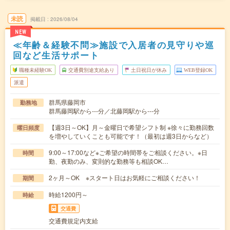
未読
掲載日
2026/08/04
NEW
≪年齢＆経験不問≫施設で入居者の見守りや巡
回など生活サポート
職種未経験OK
交通費別途支給あり
土日祝日が休み
WEB登録OK
派遣
群馬県藤岡市
勤務地
群馬藤岡駅から---分／北藤岡駅から---分
【週3日～OK】月～金曜日で希望シフト制 ※徐々に勤務回数
曜日頻度
を増やしていくことも可能です！（最初は週3日からなど）
9:00～17:00など※ご希望の時間帯をご相談ください。※日
時間
勤、夜勤のみ、変則的な勤務等も相談OK…
2ヶ月～OK ※スタート日はお気軽にご相談ください！
期間
時給1200円～
時給
交通費
交通費規定内支給