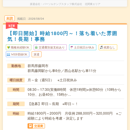
派遣会社
パーソルテンプスタッフ株式会社 北関東エリア
未読
掲載日
2026/08/04
NEW
【即日開始】時給1800円～！落ち着いた雰囲
気！長期！事務
職種未経験OK
交通費別途支給あり
土日祝日が休み
残業なし
WEB登録OK
派遣
群馬県藤岡市
勤務地
群馬藤岡駅から車6分／西山名駅から車11分
月～金（週5日） ※土日祝休み
曜日頻度
08:30～17:30(実働8時間 休憩1時間)※休憩60分（10時から
時間
10分、お昼40分、15時か…
【急募】即日～長期 ※即日～！
期間
時給1800円～2000円 月収例 288,000円～320,000円 ※ご
時給
経験により時給を考慮・決定します
交通費