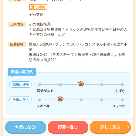
交通費
全額支給
その他技術系
仕事内容
＊資源ゴミ収集運搬＊トラックの運転や作業助手＊日報の入
力や書類の作成 など
職種未経験OK / ブランクOK / パソコンスキル不要 / 英語力不
応募資格
要
未経験OK！【選考ステップ】履歴書・職務経歴書による書
類選考→面接2回
職場の雰囲気
職場の様子
活気がある
しずか
仕事の仕方
テキパキ
コツコツ
気になる!
応募へ進む
詳しく見る