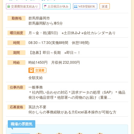
交通費別途支給あり
土日祝日が休み
WEB登録OK
派遣
群馬県藤岡市
勤務地
群馬藤岡駅から車5分
月～金・祝(週5日) ※土日休み♪ ※会社カレンダーあり
曜日頻度
08:30～17:30(実働8時間 休憩1時間)
時間
【急募】即日～長期 ※即日～！
期間
時給1450円 月収例 232,000円
時給
交通費
全額支給
一般事務
仕事内容
＊社内問い合わせの対応＊請求データの処理（SAP）＊備品
発注や備品管理＊他部署への荷物のお届け（重量…
英語力不要
応募資格
何かしらの事務経験がある方Excel基本操作が可能な方
職場の雰囲気