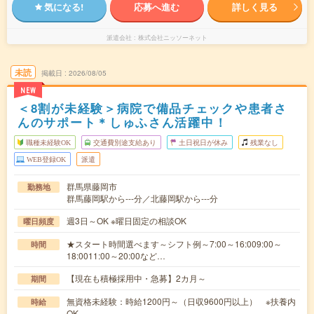
気になる!
応募へ進む
詳しく見る
派遣会社
株式会社ニッソーネット
未読
掲載日
2026/08/05
NEW
＜8割が未経験＞病院で備品チェックや患者さ
んのサポート＊しゅふさん活躍中！
職種未経験OK
交通費別途支給あり
土日祝日が休み
残業なし
WEB登録OK
派遣
群馬県藤岡市
勤務地
群馬藤岡駅から---分／北藤岡駅から---分
週3日～OK ※曜日固定の相談OK
曜日頻度
★スタート時間選べます～シフト例～7:00～16:009:00～
時間
18:0011:00～20:00など…
【現在も積極採用中・急募】2カ月～
期間
無資格未経験：時給1200円～（日収9600円以上） ※扶養内
時給
OK