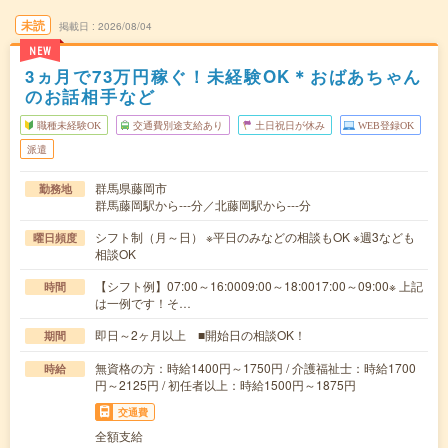
未読
掲載日
2026/08/04
NEW
3ヵ月で73万円稼ぐ！未経験OK＊おばあちゃん
のお話相手など
職種未経験OK
交通費別途支給あり
土日祝日が休み
WEB登録OK
派遣
群馬県藤岡市
勤務地
群馬藤岡駅から---分／北藤岡駅から---分
シフト制（月～日） ※平日のみなどの相談もOK ※週3なども
曜日頻度
相談OK
【シフト例】07:00～16:0009:00～18:0017:00～09:00※ 上記
時間
は一例です！そ…
即日～2ヶ月以上 ■開始日の相談OK！
期間
無資格の方：時給1400円～1750円 / 介護福祉士：時給1700
時給
円～2125円 / 初任者以上：時給1500円～1875円
交通費
全額支給