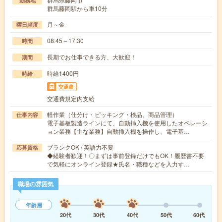
勤務地
群馬藤岡駅から車10分
月～金
曜日頻度
08:45～17:30
時間
長期でお仕事できる方、大歓迎！
期間
時給1400円
時給
交通費
交通費規定内支給
軽作業（仕分け・ピッキング・検品、商品管理）
仕事内容
電子基板製造ラインにて、自動挿入機を使用したオペレーシ
ョン業務【主な業務】自動挿入機を操作し、電子基…
ブランクOK / 英語力不要
応募資格
◆経験者歓迎！〇まずは事前登録だけでもOK！履歴書不要
で気軽にオンライン登録★氏名・職種などを入力す…
職場の雰囲気
年齢層
20代
30代
40代
50代
60代