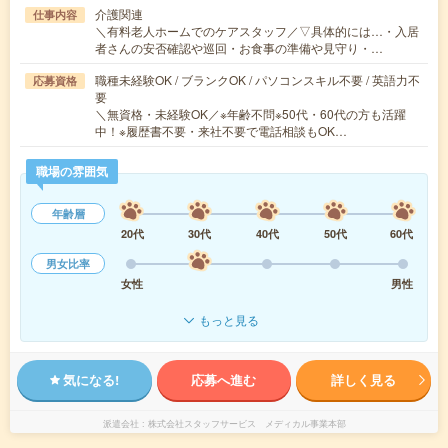
介護関連
仕事内容
＼有料老人ホームでのケアスタッフ／▽具体的には…・入居
者さんの安否確認や巡回・お食事の準備や見守り・…
職種未経験OK / ブランクOK / パソコンスキル不要 / 英語力不
応募資格
要
＼無資格・未経験OK／※年齢不問※50代・60代の方も活躍
中！※履歴書不要・来社不要で電話相談もOK…
職場の雰囲気
年齢層
20代
30代
40代
50代
60代
男女比率
女性
男性
もっと見る
気になる!
応募へ進む
詳しく見る
派遣会社
株式会社スタッフサービス メディカル事業本部