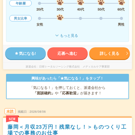
年齢層
20代
30代
40代
50代
60代
男女比率
女性
男性
もっと見る
気になる!
応募へ進む
詳しく見る
派遣会社
日研トータルソーシング株式会社 メディカルケア事業部
興味があったら「★気になる！」をタップ！
「気になる！」を押しておくと、派遣会社から
「面談確約」
や
「応募歓迎」
が届きます！
未読
掲載日
2026/08/06
NEW
藤岡＜月収23万円！残業なし！＞ものつくり工
場での事務のお仕事