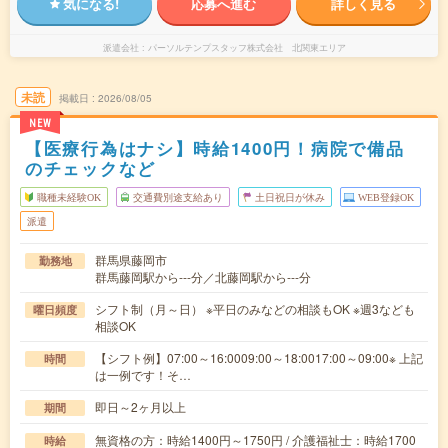
気になる!
応募へ進む
詳しく見る
派遣会社
パーソルテンプスタッフ株式会社 北関東エリア
未読
掲載日
2026/08/05
NEW
【医療行為はナシ】時給1400円！病院で備品
のチェックなど
職種未経験OK
交通費別途支給あり
土日祝日が休み
WEB登録OK
派遣
群馬県藤岡市
勤務地
群馬藤岡駅から---分／北藤岡駅から---分
シフト制（月～日） ※平日のみなどの相談もOK ※週3なども
曜日頻度
相談OK
【シフト例】07:00～16:0009:00～18:0017:00～09:00※ 上記
時間
は一例です！そ…
即日～2ヶ月以上
期間
無資格の方：時給1400円～1750円 / 介護福祉士：時給1700
時給