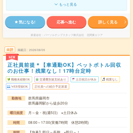
もっと見る
気になる!
応募へ進む
詳しく見る
派遣会社
パーソルテンプスタッフ株式会社 北関東エリア
未読
掲載日
2026/08/05
NEW
正社員前提＊【車通勤OK】ペットボトル回収
のお仕事！残業なし！17時台定時
職種未経験OK
交通費別途支給あり
土日祝日が休み
残業なし
WEB登録OK
正社員への紹介予定派遣
群馬県藤岡市
勤務地
群馬藤岡駅から徒歩20分
月～金・祝(週5日) ※土日休み
曜日頻度
08:00～17:00(実働7時間 休憩2時間)
時間
【急募】即日～長期 ※即日～！
期間