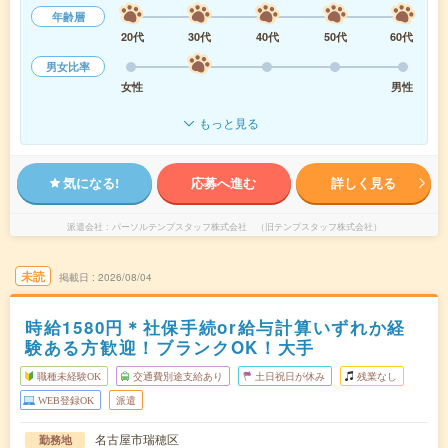
年齢層
20代
30代
40代
50代
60代
男女比率
女性
男性
もっと見る
気になる!
応募へ進む
詳しく見る
派遣会社
パーソルテンプスタッフ株式会社 （旧テンプスタッフ株式会社）
未読
掲載日
2026/08/04
時給1580円＊社保手続or給与計算いずれか経
験ある方歓迎！ブランクOK！大手
職種未経験OK
交通費別途支給あり
土日祝日が休み
残業なし
WEB登録OK
派遣
名古屋市瑞穂区
勤務地