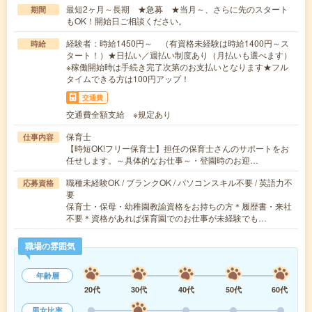
最短2ヶ月～長期 ★急募 ★当月～、さらに先のスタート
期間
もOK！開始日ご相談ください。
経験者：時給1450円～ （有資格未経験は時給1400円～ス
時給
タート！）★日払い／週払い制度あり（月払いも選べます）
※稼働開始時は手続き完了次第のお支払いとなります★フル
タイムできる方は100円アップ！
交通費
交通費全額支給 ※規定あり
保育士
仕事内容
【時短OK!フリー保育士】担任の保育士さんのサポートをお
任せします。～具体的なお仕事～・登園時のお迎…
職種未経験OK / ブランクOK / パソコンスキル不要 / 英語力不
応募資格
要
保育士・保母・幼稚園教諭資格をお持ちの方＊履歴書・来社
不要＊資格があれば保育園でのお仕事が未経験でも…
職場の雰囲気
年齢層
20代
30代
40代
50代
60代
男女比率