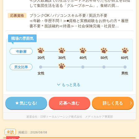
して集団生活を送る「グループホーム」。食材の買…
ブランクOK / パソコンスキル不要 / 英語力不要
応募資格
≪年齢・学歴不問！≫■資格と実務経験をお持ちの方＊履歴
書不要＊面談確約≪待遇≫・社会保険完備・社員登…
職場の雰囲気
年齢層
20代
30代
40代
50代
60代
男女比率
女性
男性
もっと見る
気になる!
応募へ進む
詳しく見る
派遣会社
日研トータルソーシング株式会社 メディカルケア事業部
未読
掲載日
2026/08/08