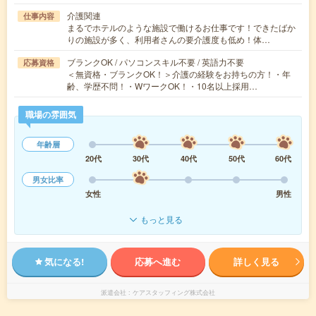
介護関連
仕事内容
まるでホテルのような施設で働けるお仕事です！できたばか
りの施設が多く、利用者さんの要介護度も低め！体…
ブランクOK / パソコンスキル不要 / 英語力不要
応募資格
＜無資格・ブランクOK！＞介護の経験をお持ちの方！・年
齢、学歴不問！・WワークOK！・10名以上採用…
職場の雰囲気
年齢層
20代
30代
40代
50代
60代
男女比率
女性
男性
もっと見る
気になる!
応募へ進む
詳しく見る
派遣会社
ケアスタッフィング株式会社