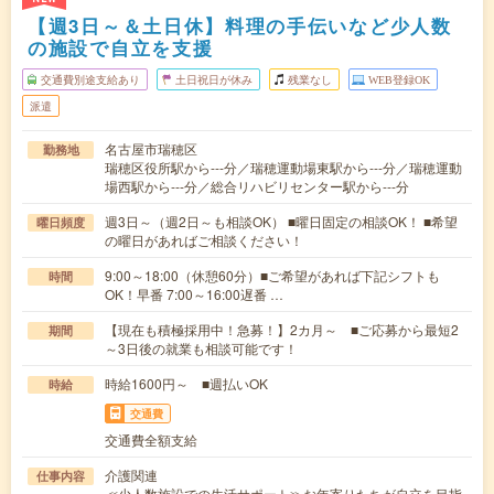
【週3日～＆土日休】料理の手伝いなど少人数
の施設で自立を支援
交通費別途支給あり
土日祝日が休み
残業なし
WEB登録OK
派遣
名古屋市瑞穂区
勤務地
瑞穂区役所駅から---分／瑞穂運動場東駅から---分／瑞穂運動
場西駅から---分／総合リハビリセンター駅から---分
週3日～（週2日～も相談OK） ■曜日固定の相談OK！ ■希望
曜日頻度
の曜日があればご相談ください！
9:00～18:00（休憩60分）■ご希望があれば下記シフトも
時間
OK！早番 7:00～16:00遅番 …
【現在も積極採用中！急募！】2カ月～ ■ご応募から最短2
期間
～3日後の就業も相談可能です！
時給1600円～ ■週払いOK
時給
交通費
交通費全額支給
介護関連
仕事内容
≪少人数施設での生活サポート≫お年寄りたちが自立を目指