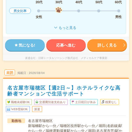
20代
30代
40代
50代
60代
男女比率
女性
男性
もっと見る
気になる!
応募へ進む
詳しく見る
派遣会社
日研トータルソーシング株式会社 メディカルケア事業部
未読
掲載日
2026/08/04
名古屋市瑞穂区【週2日～】ホテルライクな高
齢者マンションで生活サポート
職種未経験OK
交通費別途支給あり
土日祝日が休み
残業なし
WEB登録OK
派遣
名古屋市瑞穂区
勤務地
新瑞橋駅から---分／瑞穂区役所駅から---分／堀田(名鉄線)駅
から---分／瑞穂運動場東駅から---分／堀田(名古屋市営)駅か