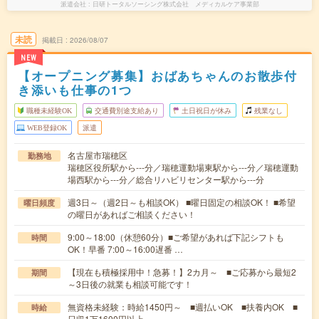
派遣会社
日研トータルソーシング株式会社 メディカルケア事業部
未読
掲載日
2026/08/07
NEW
【オープニング募集】おばあちゃんのお散歩付
き添いも仕事の1つ
職種未経験OK
交通費別途支給あり
土日祝日が休み
残業なし
WEB登録OK
派遣
名古屋市瑞穂区
勤務地
瑞穂区役所駅から---分／瑞穂運動場東駅から---分／瑞穂運動
場西駅から---分／総合リハビリセンター駅から---分
週3日～（週2日～も相談OK） ■曜日固定の相談OK！ ■希望
曜日頻度
の曜日があればご相談ください！
9:00～18:00（休憩60分）■ご希望があれば下記シフトも
時間
OK！早番 7:00～16:00遅番 …
【現在も積極採用中！急募！】2カ月～ ■ご応募から最短2
期間
～3日後の就業も相談可能です！
無資格未経験：時給1450円～ ■週払いOK ■扶養内OK ■
時給
日収1万1600円以上