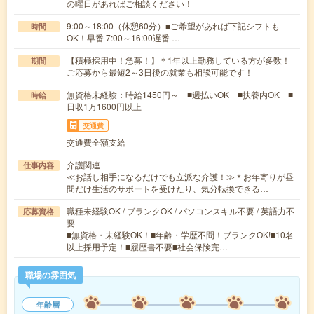
の曜日があればご相談ください！
9:00～18:00（休憩60分）■ご希望があれば下記シフトも
時間
OK！早番 7:00～16:00遅番 …
【積極採用中！急募！】＊1年以上勤務している方が多数！
期間
ご応募から最短2～3日後の就業も相談可能です！
無資格未経験：時給1450円～ ■週払いOK ■扶養内OK ■
時給
日収1万1600円以上
交通費
交通費全額支給
介護関連
仕事内容
≪お話し相手になるだけでも立派な介護！≫＊お年寄りが昼
間だけ生活のサポートを受けたり、気分転換できる…
職種未経験OK / ブランクOK / パソコンスキル不要 / 英語力不
応募資格
要
■無資格・未経験OK！■年齢・学歴不問！ブランクOK!■10名
以上採用予定！■履歴書不要■社会保険完…
職場の雰囲気
年齢層