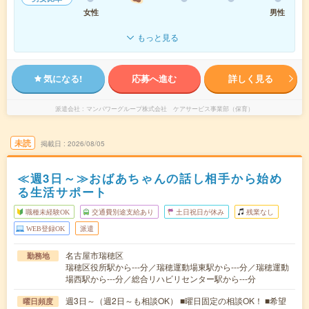
女性
男性
もっと見る
気になる!
応募へ進む
詳しく見る
派遣会社
マンパワーグループ株式会社 ケアサービス事業部（保育）
未読
掲載日
2026/08/05
≪週3日～≫おばあちゃんの話し相手から始め
る生活サポート
職種未経験OK
交通費別途支給あり
土日祝日が休み
残業なし
WEB登録OK
派遣
名古屋市瑞穂区
勤務地
瑞穂区役所駅から---分／瑞穂運動場東駅から---分／瑞穂運動
場西駅から---分／総合リハビリセンター駅から---分
週3日～（週2日～も相談OK） ■曜日固定の相談OK！ ■希望
曜日頻度