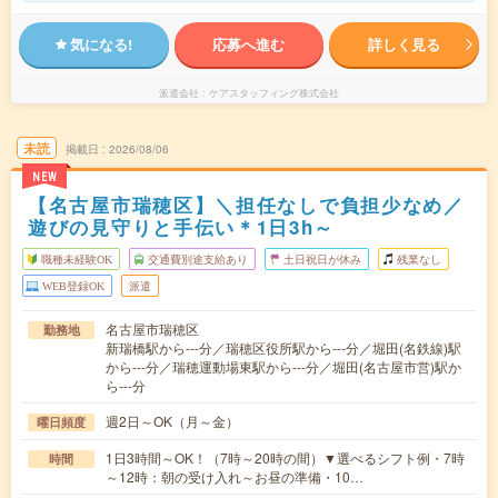
気になる!
応募へ進む
詳しく見る
派遣会社
ケアスタッフィング株式会社
未読
掲載日
2026/08/06
NEW
【名古屋市瑞穂区】＼担任なしで負担少なめ／
遊びの見守りと手伝い＊1日3h～
職種未経験OK
交通費別途支給あり
土日祝日が休み
残業なし
WEB登録OK
派遣
名古屋市瑞穂区
勤務地
新瑞橋駅から---分／瑞穂区役所駅から---分／堀田(名鉄線)駅
から---分／瑞穂運動場東駅から---分／堀田(名古屋市営)駅か
ら---分
週2日～OK（月～金）
曜日頻度
1日3時間～OK！（7時～20時の間）▼選べるシフト例・7時
時間
～12時：朝の受け入れ～お昼の準備・10…