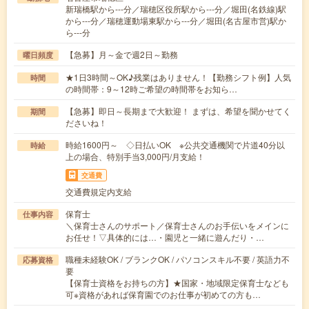
新瑞橋駅から---分／瑞穂区役所駅から---分／堀田(名鉄線)駅
から---分／瑞穂運動場東駅から---分／堀田(名古屋市営)駅か
ら---分
【急募】月～金で週2日～勤務
曜日頻度
★1日3時間～OK♪残業はありません！【勤務シフト例】人気
時間
の時間帯：9～12時ご希望の時間帯をお知ら…
【急募】即日～長期まで大歓迎！ まずは、希望を聞かせてく
期間
ださいね！
時給1600円～ ◇日払いOK ※公共交通機関で片道40分以
時給
上の場合、特別手当3,000円/月支給！
交通費
交通費規定内支給
保育士
仕事内容
＼保育士さんのサポート／保育士さんのお手伝いをメインに
お任せ！▽具体的には…・園児と一緒に遊んだり・…
職種未経験OK / ブランクOK / パソコンスキル不要 / 英語力不
応募資格
要
【保育士資格をお持ちの方】★国家・地域限定保育士なども
可※資格があれば保育園でのお仕事が初めての方も…