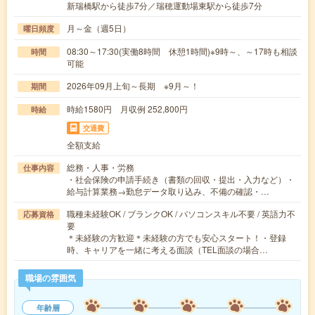
新瑞橋駅から徒歩7分／瑞穂運動場東駅から徒歩7分
月～金（週5日）
曜日頻度
08:30～17:30(実働8時間 休憩1時間)※9時～、～17時も相談
時間
可能
2026年09月上旬～長期 ※9月～！
期間
時給1580円 月収例 252,800円
時給
交通費
全額支給
総務・人事・労務
仕事内容
・社会保険の申請手続き（書類の回収・提出・入力など）・
給与計算業務→勤怠データ取り込み、不備の確認・…
職種未経験OK / ブランクOK / パソコンスキル不要 / 英語力不
応募資格
要
＊未経験の方歓迎＊未経験の方でも安心スタート！・登録
時、キャリアを一緒に考える面談（TEL面談の場合…
職場の雰囲気
年齢層