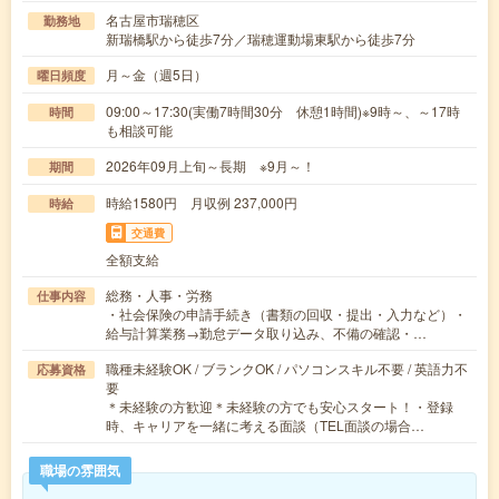
名古屋市瑞穂区
勤務地
新瑞橋駅から徒歩7分／瑞穂運動場東駅から徒歩7分
月～金（週5日）
曜日頻度
09:00～17:30(実働7時間30分 休憩1時間)※9時～、～17時
時間
も相談可能
2026年09月上旬～長期 ※9月～！
期間
時給1580円 月収例 237,000円
時給
交通費
全額支給
総務・人事・労務
仕事内容
・社会保険の申請手続き（書類の回収・提出・入力など）・
給与計算業務→勤怠データ取り込み、不備の確認・…
職種未経験OK / ブランクOK / パソコンスキル不要 / 英語力不
応募資格
要
＊未経験の方歓迎＊未経験の方でも安心スタート！・登録
時、キャリアを一緒に考える面談（TEL面談の場合…
職場の雰囲気