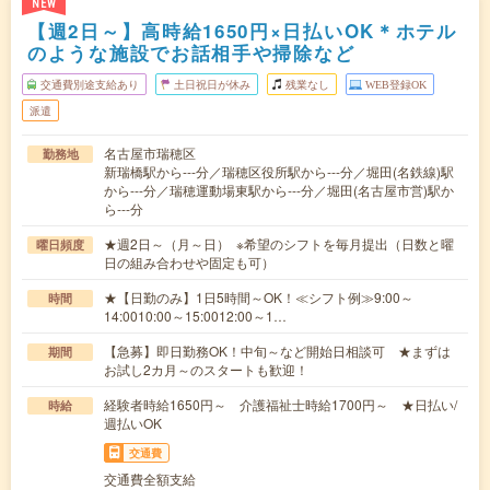
NEW
【週2日～】高時給1650円×日払いOK＊ホテル
のような施設でお話相手や掃除など
交通費別途支給あり
土日祝日が休み
残業なし
WEB登録OK
派遣
名古屋市瑞穂区
勤務地
新瑞橋駅から---分／瑞穂区役所駅から---分／堀田(名鉄線)駅
から---分／瑞穂運動場東駅から---分／堀田(名古屋市営)駅か
ら---分
★週2日～（月～日） ※希望のシフトを毎月提出（日数と曜
曜日頻度
日の組み合わせや固定も可）
★【日勤のみ】1日5時間～OK！≪シフト例≫9:00～
時間
14:0010:00～15:0012:00～1…
【急募】即日勤務OK！中旬～など開始日相談可 ★まずは
期間
お試し2カ月～のスタートも歓迎！
経験者時給1650円～ 介護福祉士時給1700円～ ★日払い/
時給
週払いOK
交通費
交通費全額支給