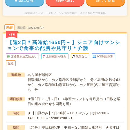
気になる!
応募へ進む
詳しく見る
派遣会社
日研トータルソーシング株式会社 メディカルケア事業部
未読
掲載日
2026/08/07
NEW
【週2日＊高時給1650円～】シニア向けマンシ
ョンで食事の配膳や見守り＊介護
交通費別途支給あり
土日祝日が休み
残業なし
WEB登録OK
派遣
名古屋市瑞穂区
勤務地
新瑞橋駅から---分／瑞穂区役所駅から---分／堀田(名鉄線)駅
から---分／瑞穂運動場東駅から---分／堀田(名古屋市営)駅か
ら---分
★週2日～（月～日） ※希望のシフトを毎月提出（日数と曜
曜日頻度
日の組み合わせや固定も可）
★【日勤のみ】1日5時間～OK！≪シフト例≫9:00～
時間
14:0010:00～15:0012:00～1…
【急募】即日勤務OK！中旬～など開始日相談可 ★まずは
期間