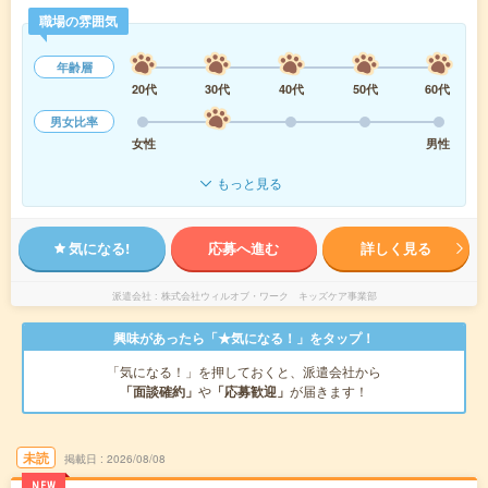
職場の雰囲気
年齢層
20代
30代
40代
50代
60代
男女比率
女性
男性
もっと見る
気になる!
応募へ進む
詳しく見る
派遣会社
株式会社ウィルオブ・ワーク キッズケア事業部
興味があったら「★気になる！」をタップ！
「気になる！」を押しておくと、派遣会社から
「面談確約」
や
「応募歓迎」
が届きます！
未読
掲載日
2026/08/08
NEW