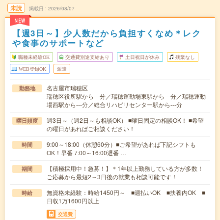
未読
掲載日
2026/08/07
NEW
【週3日～】少人数だから負担すくなめ＊レク
や食事のサポートなど
職種未経験OK
交通費別途支給あり
土日祝日が休み
残業なし
WEB登録OK
派遣
名古屋市瑞穂区
勤務地
瑞穂区役所駅から---分／瑞穂運動場東駅から---分／瑞穂運動
場西駅から---分／総合リハビリセンター駅から---分
週3日～（週2日～も相談OK） ■曜日固定の相談OK！ ■希望
曜日頻度
の曜日があればご相談ください！
9:00～18:00（休憩60分）■ご希望があれば下記シフトも
時間
OK！早番 7:00～16:00遅番 …
【積極採用中！急募！】＊1年以上勤務している方が多数！
期間
ご応募から最短2～3日後の就業も相談可能です！
無資格未経験：時給1450円～ ■週払いOK ■扶養内OK ■
時給
日収1万1600円以上
交通費