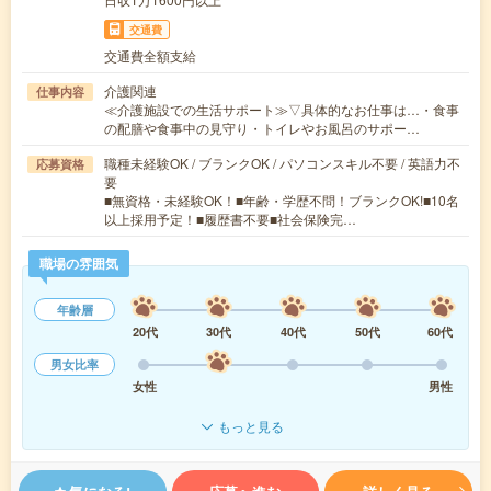
交通費
交通費全額支給
介護関連
仕事内容
≪介護施設での生活サポート≫▽具体的なお仕事は…・食事
の配膳や食事中の見守り・トイレやお風呂のサポー…
職種未経験OK / ブランクOK / パソコンスキル不要 / 英語力不
応募資格
要
■無資格・未経験OK！■年齢・学歴不問！ブランクOK!■10名
以上採用予定！■履歴書不要■社会保険完…
職場の雰囲気
年齢層
20代
30代
40代
50代
60代
男女比率
女性
男性
もっと見る