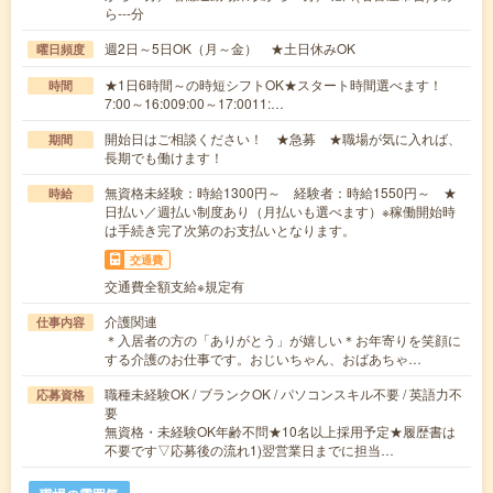
ら---分
週2日～5日OK（月～金） ★土日休みOK
曜日頻度
★1日6時間～の時短シフトOK★スタート時間選べます！
時間
7:00～16:009:00～17:0011:…
開始日はご相談ください！ ★急募 ★職場が気に入れば、
期間
長期でも働けます！
無資格未経験：時給1300円～ 経験者：時給1550円～ ★
時給
日払い／週払い制度あり（月払いも選べます）※稼働開始時
は手続き完了次第のお支払いとなります。
交通費
交通費全額支給※規定有
介護関連
仕事内容
＊入居者の方の「ありがとう」が嬉しい＊お年寄りを笑顔に
する介護のお仕事です。おじいちゃん、おばあちゃ…
職種未経験OK / ブランクOK / パソコンスキル不要 / 英語力不
応募資格
要
無資格・未経験OK年齢不問★10名以上採用予定★履歴書は
不要です▽応募後の流れ1)翌営業日までに担当…