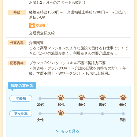
お試し2カ月～のスタートも歓迎！
経験者時給1650円～ 介護福祉士時給1700円～ ※日払い/
時給
週払いOK
交通費
交通費全額支給
介護関連
仕事内容
まるで高級マンションのような施設で働けるお仕事です！で
きたばかりの施設が多く、利用者さんの要介護度も…
ブランクOK / パソコンスキル不要 / 英語力不要
応募資格
＜無資格・ブランクOK！＞介護の経験をお持ちの方！・年
齢、学歴不問！・WワークOK！・10名以上採用…
職場の雰囲気
年齢層
20代
30代
40代
50代
60代
男女比率
女性
男性
もっと見る