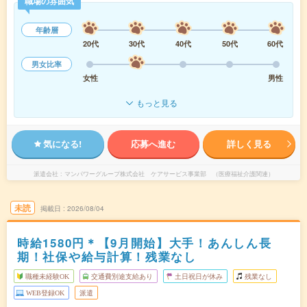
職場の雰囲気
年齢層
20代
30代
40代
50代
60代
男女比率
女性
男性
もっと見る
気になる!
応募へ進む
詳しく見る
派遣会社
マンパワーグループ株式会社 ケアサービス事業部 （医療福祉介護関連）
未読
掲載日
2026/08/04
時給1580円＊【9月開始】大手！あんしん長
期！社保や給与計算！残業なし
職種未経験OK
交通費別途支給あり
土日祝日が休み
残業なし
WEB登録OK
派遣