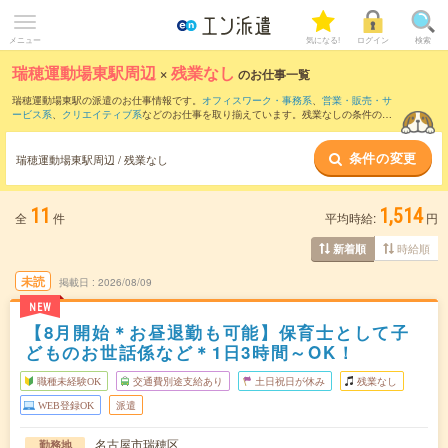
メニュー
気になる!
ログイン
検索
瑞穂運動場東駅周辺
×
残業なし
のお仕事一覧
瑞穂運動場東駅の派遣のお仕事情報です。
オフィスワーク・事務系
、
営業・販売・サ
ービス系
、
クリエイティブ系
などのお仕事を取り揃えています。残業なしの条件の他
に、
交通費別途支給あり
、
職種未経験OK
、
友だちと一緒の応募OK
などのこだわり条
件も取り揃えています。
条件の変更
瑞穂運動場東駅周辺 / 残業なし
11
1,514
全
件
平均時給:
円
時給順
新着順
未読
掲載日
2026/08/09
NEW
【8月開始＊お昼退勤も可能】保育士として子
どものお世話係など＊1日3時間～OK！
職種未経験OK
交通費別途支給あり
土日祝日が休み
残業なし
WEB登録OK
派遣
名古屋市瑞穂区
勤務地