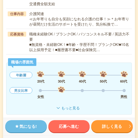
交通費全額支給
介護関連
仕事内容
≪お年寄りも自分も笑顔になれる介護の仕事！≫＊お年寄り
が昼間だけ生活のサポートを受けたり、気分転換で…
職種未経験OK / ブランクOK / パソコンスキル不要 / 英語力不
応募資格
要
■無資格・未経験OK！■年齢・学歴不問！ブランクOK!■10名
以上採用予定！■履歴書不要■社会保険完…
職場の雰囲気
年齢層
20代
30代
40代
50代
60代
男女比率
女性
男性
もっと見る
気になる!
応募へ進む
詳しく見る