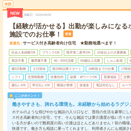
未読
NEW
掲載日
2026/08/08
【経験が活かせる】出勤が楽しみになる
施設でのお仕事！
派遣
サービス付き高齢者向け住宅 ★勤務地選べます！
派遣先
社会人未経験OK
ブランクOK
既卒第二新卒OK
10名以上の大量募集
英語不要
履歴書不要
40～50代活躍
60歳以上活躍
しゅふ歓迎
週5日勤務
土日祝休
朝10時以降スタート
16時前までの仕事
17時
シフト
交替制勤務
扶養控内
副業・WワークOK
医療福祉
交費
週払いOK
即日払いOK
職場が禁煙
派遣多
電話対応なし
ルー
ここがポイント！
働きやすさも、誇れる環境も。未経験から始めるラグジ
ホテルのような煌びやかな施設の入り口など、普段の生活を豪華にし
ス付き高齢者向け住宅」です。そんな施設では要介護度が低い方々が
いる方が多いので難易度の高い介護はほとんどありません！前の職場
快適です。働き方も相談に乗ってくれますし、利用者さんにも感謝さ