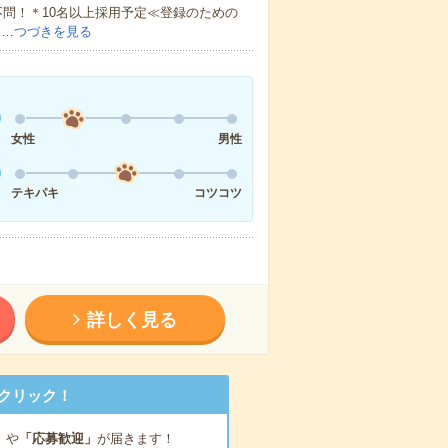
問！＊10名以上採用予定≪登録のための
案…
つづきを見る
女性
男性
テキパキ
コツコツ
詳しく見る
クリック！
」
や
「応募歓迎」
が届きます！