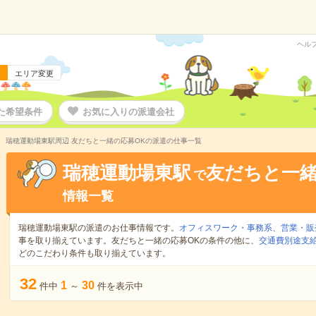
ヘル
エリア変更
た希望条件
お気に入りの派遣会社
瑞穂運動場東駅周辺 友だちと一緒の応募OKの派遣の仕事一覧
瑞穂運動場東駅
友だちと一緒
で
情報一覧
瑞穂運動場東駅の派遣のお仕事情報です。
オフィスワーク・事務系
、
営業・販
事を取り揃えています。友だちと一緒の応募OKの条件の他に、
交通費別途支
どのこだわり条件も取り揃えています。
32
1
30
件中
～
件を表示中