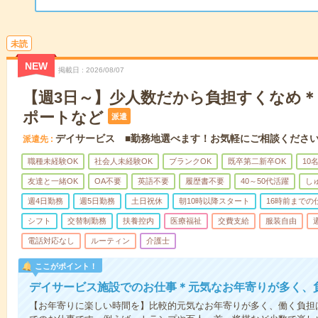
未読
NEW
掲載日
2026/08/07
【週3日～】少人数だから負担すくなめ
ポートなど
派遣
デイサービス ■勤務地選べます！お気軽にご相談くださ
派遣先
職種未経験OK
社会人未経験OK
ブランクOK
既卒第二新卒OK
10
友達と一緒OK
OA不要
英語不要
履歴書不要
40～50代活躍
し
週4日勤務
週5日勤務
土日祝休
朝10時以降スタート
16時前までの
シフト
交替制勤務
扶養控内
医療福祉
交費支給
服装自由
電話対応なし
ルーティン
介護士
ここがポイント！
デイサービス施設でのお仕事＊元気なお年寄りが多く、
【お年寄りに楽しい時間を】比較的元気なお年寄りが多く、働く負担