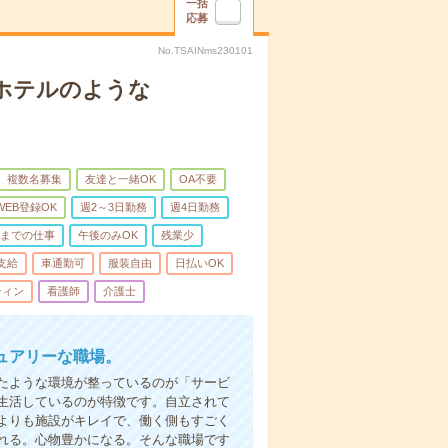
一括
応募
No.TSAINms230101
ホテルのような
複数名募集
友達と一緒OK
OA不要
WEB登録OK
週2～3日勤務
週4日勤務
前までの仕事
午後のみOK
残業少
支給
車通勤可
服装自由
日払いOK
ティン
看護師
介護士
ュアリーな職場。
たような環境が整っているのが「サービ
生活しているのが特徴です。自立されて
よりも施設がキレイで、働く側もすごく
れる。心物豊かになる。そんな職場です