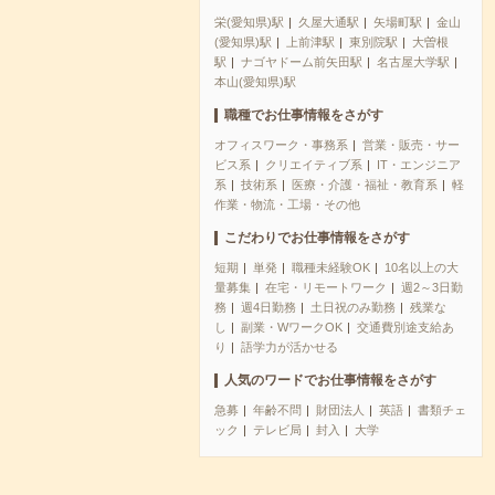
栄(愛知県)駅
久屋大通駅
矢場町駅
金山
(愛知県)駅
上前津駅
東別院駅
大曽根
駅
ナゴヤドーム前矢田駅
名古屋大学駅
本山(愛知県)駅
職種でお仕事情報をさがす
オフィスワーク・事務系
営業・販売・サー
ビス系
クリエイティブ系
IT・エンジニア
系
技術系
医療・介護・福祉・教育系
軽
作業・物流・工場・その他
こだわりでお仕事情報をさがす
短期
単発
職種未経験OK
10名以上の大
量募集
在宅・リモートワーク
週2～3日勤
務
週4日勤務
土日祝のみ勤務
残業な
し
副業・WワークOK
交通費別途支給あ
り
語学力が活かせる
人気のワードでお仕事情報をさがす
急募
年齢不問
財団法人
英語
書類チェ
ック
テレビ局
封入
大学