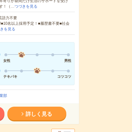
年寄りが昼間だけ生活のサポートを受け
す！（…
つづきを見る
 英語力不要
!■10名以上採用予定！■履歴書不要■社会
きを見る
女性
男性
テキパキ
コツコツ
業部
詳しく見る