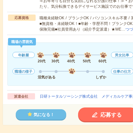
≪お年寄りも自分も笑顔になれる介護の仕事！≫＊お
たり、気分転換できるデイサービス施設でのお仕事で
応募資格
職種未経験OK / ブランクOK / パソコンスキル不要 /
■無資格・未経験OK！■年齢・学歴不問！ブランクOK
保険完備■社員登用あり（紹介予定派遣）★WE…
つづ
職場の雰囲気
年齢層
男女比率
20代
30代
40代
50代
60代
職場の様子
仕事の仕方
活気がある
しずか
日研トータルソーシング株式会社 メディカルケア事
派遣会社
応募する
気になる！