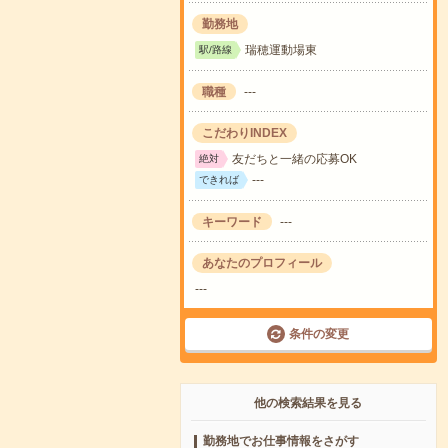
勤務地
瑞穂運動場東
駅/路線
職種
---
こだわりINDEX
友だちと一緒の応募OK
絶対
---
できれば
キーワード
---
あなたのプロフィール
---
条件の変更
他の検索結果を見る
勤務地でお仕事情報をさがす