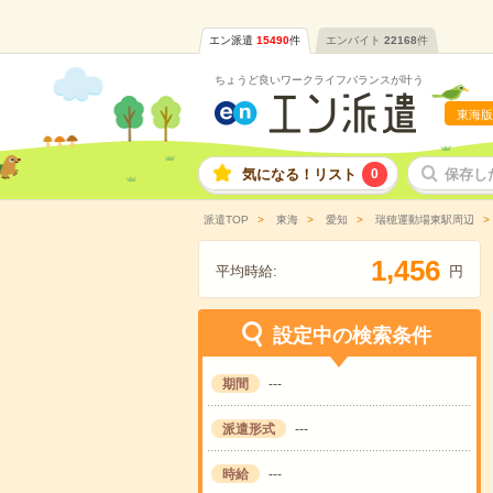
エン派遣
15490
件
エンバイト
22168
件
ちょうど良いワークライフバランスが叶う
東海版
気になる！リスト
0
保存し
派遣TOP
東海
愛知
瑞穂運動場東駅周辺
,
1
4
5
6
平均時給:
円
設定中の検索条件
期間
---
派遣形式
---
時給
---