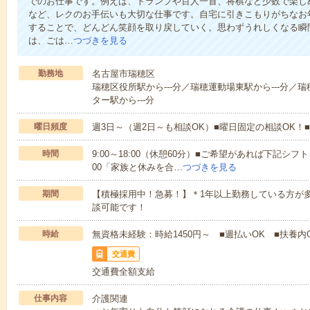
でのお仕事です。例えば、トランプや百人一首、将棋など少数で楽し
など、レクのお手伝いも大切な仕事です。自宅に引きこもりがちなお
することで、どんどん笑顔を取り戻していく。思わずうれしくなる瞬
は、ごは…
つづきを見る
勤務地
名古屋市瑞穂区
瑞穂区役所駅から---分／瑞穂運動場東駅から---分／
ター駅から---分
曜日頻度
週3日～（週2日～も相談OK）■曜日固定の相談OK
時間
9:00～18:00（休憩60分）■ご希望があれば下記シフトもOK
00「家族と休みを合…
つづきを見る
期間
【積極採用中！急募！】＊1年以上勤務している方が多
談可能です！
時給
無資格未経験：時給1450円～ ■週払いOK ■扶養内O
交通費
交通費全額支給
仕事内容
介護関連