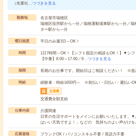
（先輩社…
つづきを見る
勤務地
名古屋市瑞穂区
瑞穂区役所駅から---分／瑞穂運動場東駅から---分／
ター駅から---分
曜日頻度
平日のみ週3日～OK！
時間
1日7時間～OK！【シフト固定の相談もOK！】▼シフト例【早
【中番】8:00～17:00／9…
つづきを見る
期間
長期のお仕事です。開始日はご相談ください！ ※急
時給
経験者：時給1650円～ ※前払い・日払い・週払いO
交通費
交通費全額支給
仕事内容
介護関連
日常の生活サポートをメインにお願いいたします。▼
はいい天気ですよ！」などの 気持ちのよい声がけを
応募資格
ブランクOK / パソコンスキル不要 / 英語力不要