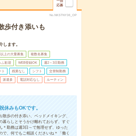
一括
応募
No.NKSTNY36_OP
散歩付き添いも
介します。
名以上の大量募集
複数名募集
ゅふ歓迎
WEB登録OK
週2～3日勤務
ート
残業なし
シフト
交替制勤務
派遣多
電話対応なし
ルーティン
日祝休みもOKです。
お散歩の付き添い、ベッドメイキング、
の暮らしとそうかけ離れておらず、すぐ
ん＊勤務は週3日～で無理せず、ゆった
ので、何でもご相談くださいね＊「働く