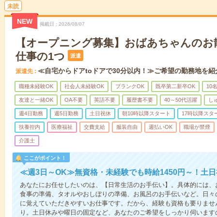
未読
NEW
掲載日
2026/08/07
【オープニング募集】おばあちゃんのお
仕事の1つ
派遣
≪自宅からドアtoドアで30分以内！≫ご希望の勤務地を紹
派遣先
職種未経験OK
社会人未経験OK
ブランクOK
既卒第二新卒OK
10
友達と一緒OK
OA不要
英語不要
履歴書不要
40～50代活躍
し
週4日勤務
週5日勤務
土日祝休
朝10時以降スタート
17時以降スタ
扶養控内
医療福祉
交費支給
服装自由
週払いOK
職場が禁煙
介護士
ここがポイント！
≪週3日～OK≫無資格・未経験でも時給1450円～！土
あなたにお任せしたいのは、【日常生活のお手伝い】。具体的には、
食事の準備、タオルやおしぼりの準備、お風呂のお手伝いなど。日々
に覚えていただきやすいお仕事です。だから、経験も資格も要りませ
り。土日休みや曜日の固定など、あなたのご希望をしっかり伺います