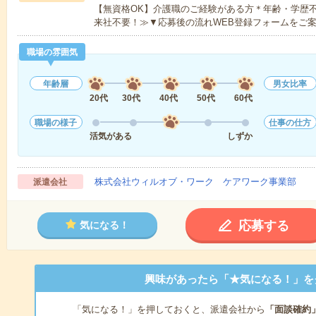
【無資格OK】介護職のご経験がある方＊年齢・学歴不
来社不要！≫▼応募後の流れWEB登録フォームをご
職場の雰囲気
年齢層
男女比率
20代
30代
40代
50代
60代
職場の様子
仕事の仕方
活気がある
しずか
株式会社ウィルオブ・ワーク ケアワーク事業部
派遣会社
応募する
気になる！
興味があったら「★気になる！」を
「気になる！」を押しておくと、派遣会社から
「面談確約