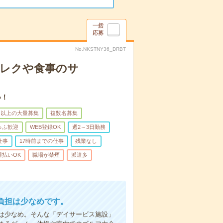
一括
応募
No.NKSTNY36_DRBT
＊レクや食事のサ
い！
名以上の大量募集
複数名募集
ゅふ歓迎
WEB登録OK
週2～3日勤務
仕事
17時前までの仕事
残業なし
週払いOK
職場が禁煙
派遣多
負担は少なめです。
は少なめ。そんな「デイサービス施設」