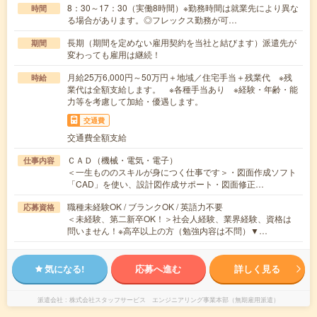
8：30～17：30（実働8時間）※勤務時間は就業先により異な
時間
る場合があります。◎フレックス勤務が可…
長期（期間を定めない雇用契約を当社と結びます）派遣先が
期間
変わっても雇用は継続！
月給25万6,000円～50万円＋地域／住宅手当＋残業代 ※残
時給
業代は全額支給します。 ※各種手当あり ※経験・年齢・能
力等を考慮して加給・優遇します。
交通費
交通費全額支給
ＣＡＤ（機械・電気・電子）
仕事内容
＜一生もののスキルが身につく仕事です＞・図面作成ソフト
「CAD」を使い、設計図作成サポート・図面修正…
職種未経験OK / ブランクOK / 英語力不要
応募資格
＜未経験、第二新卒OK！＞社会人経験、業界経験、資格は
問いません！※高卒以上の方（勉強内容は不問）▼…
気になる!
応募へ進む
詳しく見る
派遣会社
株式会社スタッフサービス エンジニアリング事業本部（無期雇用派遣）