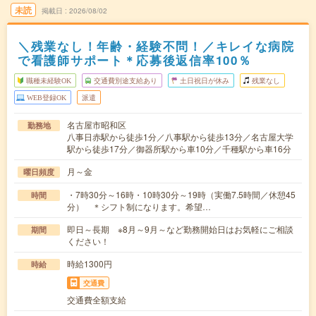
未読
掲載日
2026/08/02
＼残業なし！年齢・経験不問！／キレイな病院
で看護師サポート＊応募後返信率100％
職種未経験OK
交通費別途支給あり
土日祝日が休み
残業なし
WEB登録OK
派遣
名古屋市昭和区
勤務地
八事日赤駅から徒歩1分／八事駅から徒歩13分／名古屋大学
駅から徒歩17分／御器所駅から車10分／千種駅から車16分
月～金
曜日頻度
・7時30分～16時・10時30分～19時（実働7.5時間／休憩45
時間
分） ＊シフト制になります。希望…
即日～長期 ※8月～9月～など勤務開始日はお気軽にご相談
期間
ください！
時給1300円
時給
交通費
交通費全額支給