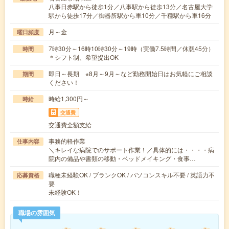
八事日赤駅から徒歩1分／八事駅から徒歩13分／名古屋大学
駅から徒歩17分／御器所駅から車10分／千種駅から車16分
月～金
曜日頻度
7時30分～16時10時30分～19時（実働7.5時間／休憩45分）
時間
＊シフト制、希望提出OK
即日～長期 ※8月～9月～など勤務開始日はお気軽にご相談
期間
ください！
時給1,300円～
時給
交通費
交通費全額支給
事務的軽作業
仕事内容
＼キレイな病院でのサポート作業！／具体的には・・・・病
院内の備品や書類の移動・ベッドメイキング・食事…
職種未経験OK / ブランクOK / パソコンスキル不要 / 英語力不
応募資格
要
未経験OK！
職場の雰囲気