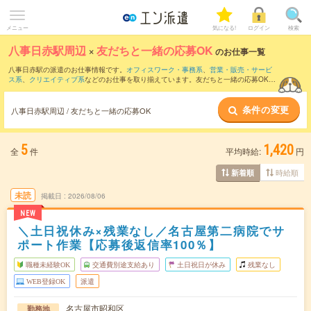
メニュー
気になる!
ログイン
検索
八事日赤駅周辺
×
友だちと一緒の応募OK
のお仕事一覧
八事日赤駅の派遣のお仕事情報です。
オフィスワーク・事務系
、
営業・販売・サービ
ス系
、
クリエイティブ系
などのお仕事を取り揃えています。友だちと一緒の応募OKの
条件の他に、
交通費別途支給あり
、
職種未経験OK
、
10名以上の大量募集
などのこだ
わり条件も取り揃えています。
条件の変更
八事日赤駅周辺 / 友だちと一緒の応募OK
5
1,420
全
件
平均時給:
円
時給順
新着順
未読
掲載日
2026/08/06
NEW
＼土日祝休み×残業なし／名古屋第二病院でサ
ポート作業【応募後返信率100％】
職種未経験OK
交通費別途支給あり
土日祝日が休み
残業なし
WEB登録OK
派遣
名古屋市昭和区
勤務地