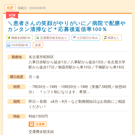
未読
掲載日
2026/08/05
NEW
＼患者さんの笑顔がやりがいに／病院で配膳や
カンタン清掃など＊応募後返信率100％
職種未経験OK
交通費別途支給あり
土日祝日が休み
残業なし
WEB登録OK
派遣
名古屋市昭和区
勤務地
八事日赤駅から徒歩1分／八事駅から徒歩13分／名古屋大学
駅から徒歩17分／御器所駅から車10分／千種駅から車16分
月～金
曜日頻度
・7時30分～16時・10時30分～19時（実働7.5時間／休憩45
時間
分） ＊シフト制になります。希望…
即日～長期 ※8月～9月～など勤務開始日はお気軽にご相談
期間
ください！
時給1300円
時給
交通費
交通費全額支給