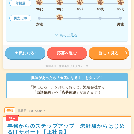
年齢層
20代
30代
40代
50代
60代
男女比率
女性
男性
もっと見る
気になる!
応募へ進む
詳しく見る
派遣会社
株式会社タスクフォース
興味があったら「★気になる！」をタップ！
「気になる！」を押しておくと、派遣会社から
「面談確約」
や
「応募歓迎」
が届きます！
未読
掲載日
2026/08/06
NEW
事務からのステップアップ！未経験からはじめ
るITサポート【正社員】