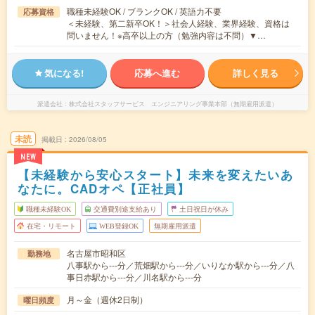
職種未経験OK / ブランクOK / 英語力不要
応募資格
＜未経験、第二新卒OK！＞社会人経験、業界経験、資格は
問いません！※高卒以上の方（勉強内容は不問）▼…
気になる!
応募へ進む
詳しく見る
派遣会社
株式会社スタッフサービス エンジニアリング事業本部（無期雇用派遣）
未読
掲載日
2026/08/05
NEW
【未経験から安心スタート】未来を変えたいあ
なたに。CADオペ【正社員】
職種未経験OK
交通費別途支給あり
土日祝日が休み
在宅・リモート
WEB登録OK
無期雇用派遣
名古屋市昭和区
勤務地
八事駅から---分／荒畑駅から---分／いりなか駅から---分／八
事日赤駅から---分／川名駅から---分
月～金（週休2日制）
曜日頻度