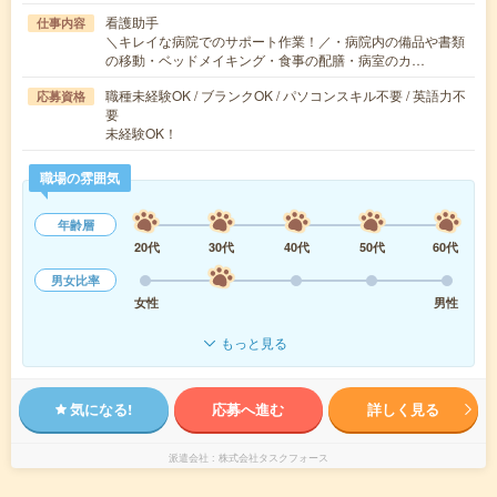
看護助手
仕事内容
＼キレイな病院でのサポート作業！／・病院内の備品や書類
の移動・ベッドメイキング・食事の配膳・病室のカ…
職種未経験OK / ブランクOK / パソコンスキル不要 / 英語力不
応募資格
要
未経験OK！
職場の雰囲気
年齢層
20代
30代
40代
50代
60代
男女比率
女性
男性
もっと見る
気になる!
応募へ進む
詳しく見る
派遣会社
株式会社タスクフォース