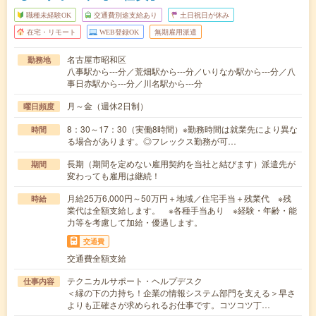
職種未経験OK
交通費別途支給あり
土日祝日が休み
在宅・リモート
WEB登録OK
無期雇用派遣
名古屋市昭和区
勤務地
八事駅から---分／荒畑駅から---分／いりなか駅から---分／八
事日赤駅から---分／川名駅から---分
月～金（週休2日制）
曜日頻度
8：30～17：30（実働8時間）※勤務時間は就業先により異な
時間
る場合があります。◎フレックス勤務が可…
長期（期間を定めない雇用契約を当社と結びます）派遣先が
期間
変わっても雇用は継続！
月給25万6,000円～50万円＋地域／住宅手当＋残業代 ※残
時給
業代は全額支給します。 ※各種手当あり ※経験・年齢・能
力等を考慮して加給・優遇します。
交通費
交通費全額支給
テクニカルサポート・ヘルプデスク
仕事内容
＜縁の下の力持ち！企業の情報システム部門を支える＞早さ
よりも正確さが求められるお仕事です。コツコツ丁…