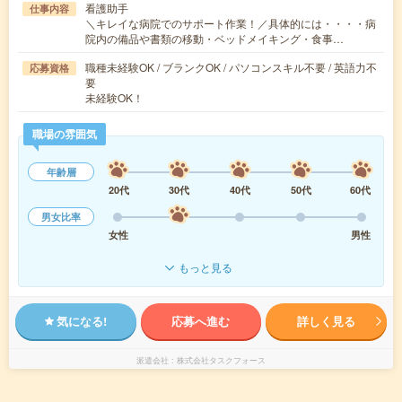
看護助手
仕事内容
＼キレイな病院でのサポート作業！／具体的には・・・・病
院内の備品や書類の移動・ベッドメイキング・食事…
職種未経験OK / ブランクOK / パソコンスキル不要 / 英語力不
応募資格
要
未経験OK！
職場の雰囲気
年齢層
20代
30代
40代
50代
60代
男女比率
女性
男性
もっと見る
気になる!
応募へ進む
詳しく見る
派遣会社
株式会社タスクフォース