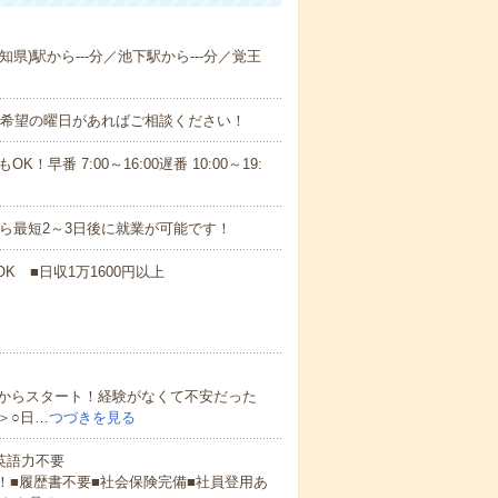
知県)駅から---分／池下駅から---分／覚王
！■希望の曜日があればご相談ください！
！早番 7:00～16:00遅番 10:00～19:
から最短2～3日後に就業が可能です！
K ■日収1万1600円以上
からスタート！経験がなくて不安だった
＞○日…
つづきを見る
 英語力不要
！■履歴書不要■社会保険完備■社員登用あ