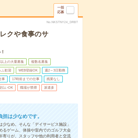
一括
応募
No.NKSTNY24_DRBT
＊レクや食事のサ
い！
名以上の大量募集
複数名募集
ゅふ歓迎
WEB登録OK
週2～3日勤務
仕事
17時前までの仕事
残業なし
週払いOK
職場が禁煙
派遣多
負担は少なめです。
は少なめ。そんな「デイサービス施設」
めるゲーム、体操や室内でのゴルフ大会
年寄りが、スタッフや他の利用者と交流