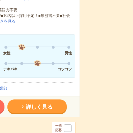
 英語力不要
!■10名以上採用予定！■履歴書不要■社会
きを見る
女性
男性
テキパキ
コツコツ
業部
詳しく見る
一括
応募