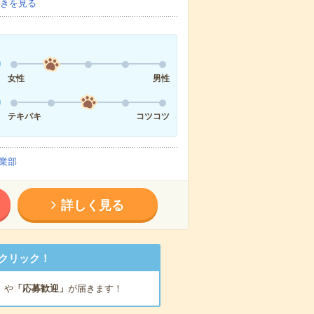
きを見る
女性
男性
テキパキ
コツコツ
業部
詳しく見る
クリック！
」
や
「応募歓迎」
が届きます！