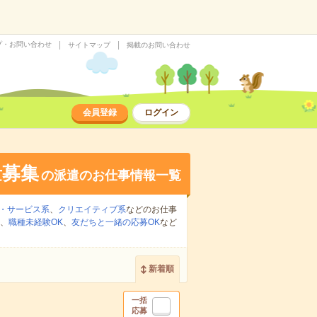
プ・お問い合わせ
サイトマップ
掲載のお問い合わせ
会員登録
ログイン
量募集
の派遣のお仕事情報一覧
・サービス系
、
クリエイティブ系
などのお仕事
、
職種未経験OK
、
友だちと一緒の応募OK
など
新着順
一括
応募