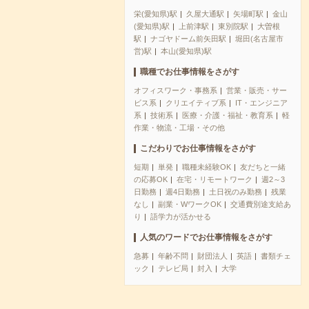
栄(愛知県)駅
久屋大通駅
矢場町駅
金山
(愛知県)駅
上前津駅
東別院駅
大曽根
駅
ナゴヤドーム前矢田駅
堀田(名古屋市
営)駅
本山(愛知県)駅
職種でお仕事情報をさがす
オフィスワーク・事務系
営業・販売・サー
ビス系
クリエイティブ系
IT・エンジニア
系
技術系
医療・介護・福祉・教育系
軽
作業・物流・工場・その他
こだわりでお仕事情報をさがす
短期
単発
職種未経験OK
友だちと一緒
の応募OK
在宅・リモートワーク
週2～3
日勤務
週4日勤務
土日祝のみ勤務
残業
なし
副業・WワークOK
交通費別途支給あ
り
語学力が活かせる
人気のワードでお仕事情報をさがす
急募
年齢不問
財団法人
英語
書類チェ
ック
テレビ局
封入
大学