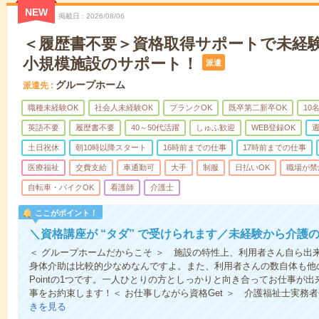
NEW
掲載日
2026/08/06
＜履歴書不要＞資格取得サポートで未経
小規模施設のサポート！
派遣
グループホーム
派遣先
職種未経験OK
社会人未経験OK
ブランクOK
既卒第二新卒OK
10
英語不要
履歴書不要
40～50代活躍
しゅふ歓迎
WEB登録OK
週
土日祝休
朝10時以降スタート
16時前までの仕事
17時前までの仕事
医療福祉
交費支給
車通勤可
大手
制服
日払いOK
職場が禁
自転車・バイクOK
看護師
介護士
ここがポイント！
＼資格講座が “タダ” で受けられます／未経験から介護
＜ グループホームだからこそ ＞ 施設の特性上、利用者さん自ら出
身体介助は比較的少なめなんですよ。また、利用者さんの数自体も他
Pointの1つです。一人ひとりの方としっかりと向き合ってお仕事が
事をお約束します！＜ お仕事しながら資格Get ＞ 介護福祉士実務
きを見る