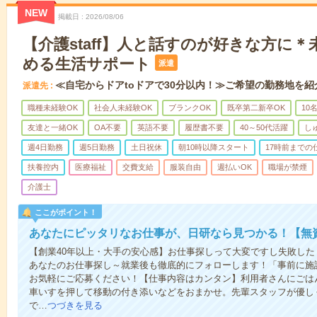
NEW
掲載日
2026/08/06
【介護staff】人と話すのが好きな方に
める生活サポート
派遣
≪自宅からドアtoドアで30分以内！≫ご希望の勤務地を紹
派遣先
職種未経験OK
社会人未経験OK
ブランクOK
既卒第二新卒OK
10
友達と一緒OK
OA不要
英語不要
履歴書不要
40～50代活躍
し
週4日勤務
週5日勤務
土日祝休
朝10時以降スタート
17時前までの
扶養控内
医療福祉
交費支給
服装自由
週払いOK
職場が禁煙
介護士
ここがポイント！
あなたにピッタリなお仕事が、日研なら見つかる！【無
【創業40年以上・大手の安心感】お仕事探しって大変ですし失敗したく
あなたのお仕事探し～就業後も徹底的にフォローします！「事前に施
お気軽にご応募ください！【仕事内容はカンタン】利用者さんにごは
車いすを押して移動の付き添いなどをおまかせ。先輩スタッフが優し
で…
つづきを見る