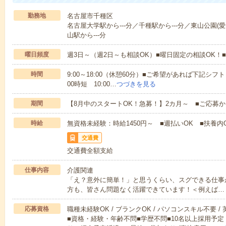
勤務地
名古屋市千種区
名古屋大学駅から---分／千種駅から---分／東山公園(愛
山駅から---分
曜日頻度
週3日～（週2日～も相談OK）■曜日固定の相談OK
時間
9:00～18:00（休憩60分）■ご希望があれば下記シフトもOK
00時短 10:00…
つづきを見る
期間
【8月中のスタートOK！急募！】2カ月～ ■ご応募
時給
無資格未経験：時給1450円～ ■週払いOK ■扶養内O
交通費
交通費全額支給
仕事内容
介護関連
「え？意外に簡単！」と思うくらい、スグできる仕事
方も、皆さん問題なく活躍できています！＜例えば…
応募資格
職種未経験OK / ブランクOK / パソコンスキル不要 /
■資格・経験・年齢不問■学歴不問■10名以上採用予定