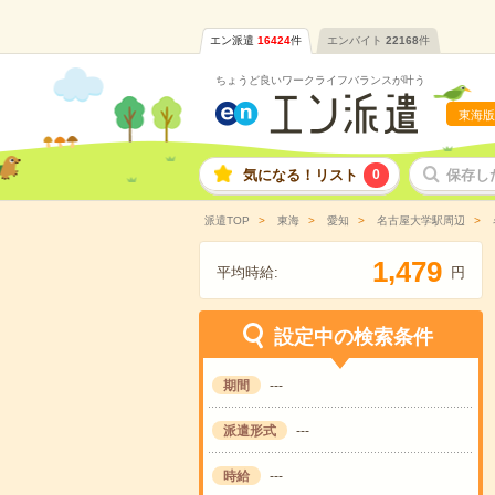
エン派遣
16424
件
エンバイト
22168
件
ちょうど良いワークライフバランスが叶う
東海版
気になる！リスト
0
保存し
派遣TOP
東海
愛知
名古屋大学駅周辺
,
1
4
7
9
平均時給:
円
設定中の検索条件
期間
---
派遣形式
---
時給
---