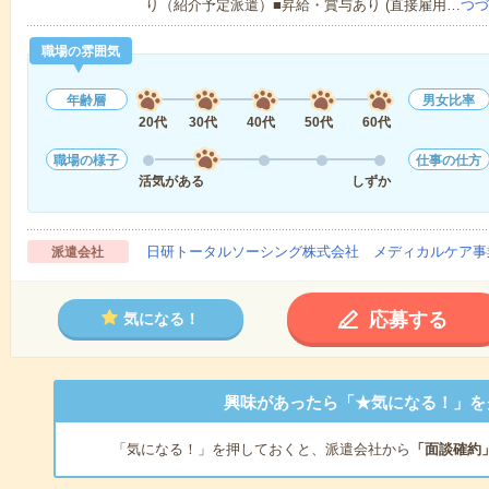
り（紹介予定派遣）■昇給・賞与あり (直接雇用…
つづ
職場の雰囲気
年齢層
男女比率
20代
30代
40代
50代
60代
職場の様子
仕事の仕方
活気がある
しずか
日研トータルソーシング株式会社 メディカルケア事
派遣会社
応募する
気になる！
興味があったら「★気になる！」を
「気になる！」を押しておくと、派遣会社から
「面談確約