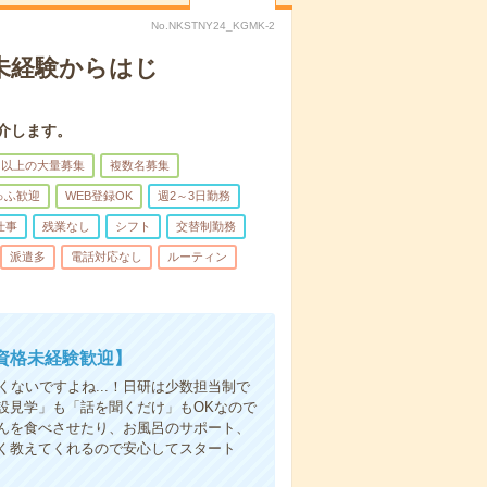
No.NKSTNY24_KGMK-2
＊未経験からはじ
介します。
名以上の大量募集
複数名募集
ゅふ歓迎
WEB登録OK
週2～3日勤務
仕事
残業なし
シフト
交替制勤務
派遣多
電話対応なし
ルーティン
資格未経験歓迎】
ないですよね...！日研は少数担当制で
設見学」も「話を聞くだけ」もOKなので
んを食べさせたり、お風呂のサポート、
く教えてくれるので安心してスタート