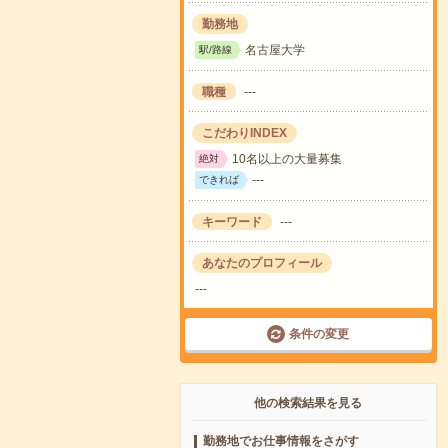
勤務地
名古屋大学
駅/路線
職種
---
こだわりINDEX
10名以上の大量募集
絶対
---
できれば
キーワード
---
あなたのプロフィール
---
条件の変更
他の検索結果を見る
勤務地でお仕事情報をさがす