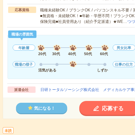
応募資格
職種未経験OK / ブランクOK / パソコンスキル不要 /
■無資格・未経験OK！■年齢・学歴不問！ブランクOK
保険完備■社員登用あり（紹介予定派遣）★WE…
つづ
職場の雰囲気
年齢層
男女比率
20代
30代
40代
50代
60代
職場の様子
仕事の仕方
活気がある
しずか
日研トータルソーシング株式会社 メディカルケア事
派遣会社
応募する
気になる！
未読