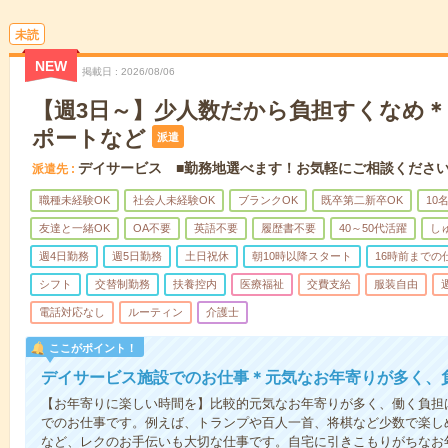
未読
NEW
掲載日
2026/08/06
【週3日～】少人数だから負担すくなめ
ポートなど
派遣
デイサービス ■勤務地選べます！お気軽にご相談くださ
派遣先
職種未経験OK
社会人未経験OK
ブランクOK
既卒第二新卒OK
10
友達と一緒OK
OA不要
英語不要
履歴書不要
40～50代活躍
し
週4日勤務
週5日勤務
土日祝休
朝10時以降スタート
16時前までの
シフト
交替制勤務
扶養控内
医療福祉
交費支給
服装自由
電話対応なし
ルーティン
介護士
ここがポイント！
デイサービス施設でのお仕事＊元気なお年寄りが多く、
【お年寄りに楽しい時間を】比較的元気なお年寄りが多く、働く負担
でのお仕事です。例えば、トランプや百人一首、将棋など少数で楽し
など、レクのお手伝いも大切な仕事です。自宅に引きこもりがちなお