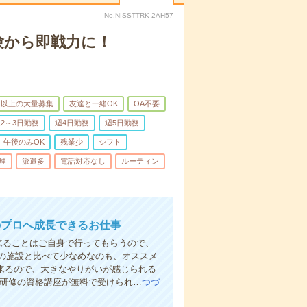
No.NISSTTRK-2AH57
験から即戦力に！
名以上の大量募集
友達と一緒OK
OA不要
2～3日勤務
週4日勤務
週5日勤務
午後のみOK
残業少
シフト
煙
派遣多
電話対応なし
ルーティン
のプロへ成長できるお仕事
来ることはご自身で行ってもらうので、
の施設と比べて少なめなのも、オススメ
出来るので、大きなやりがいが感じられる
者研修の資格講座が無料で受けられ…
つづ