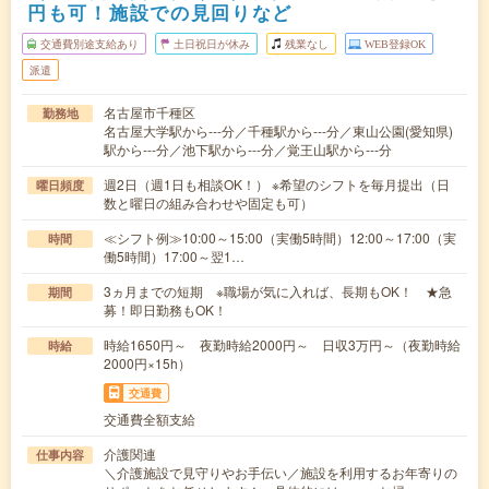
円も可！施設での見回りなど
交通費別途支給あり
土日祝日が休み
残業なし
WEB登録OK
派遣
名古屋市千種区
勤務地
名古屋大学駅から---分／千種駅から---分／東山公園(愛知県)
駅から---分／池下駅から---分／覚王山駅から---分
週2日（週1日も相談OK！） ※希望のシフトを毎月提出（日
曜日頻度
数と曜日の組み合わせや固定も可）
≪シフト例≫10:00～15:00（実働5時間）12:00～17:00（実
時間
働5時間）17:00～翌1…
3ヵ月までの短期 ※職場が気に入れば、長期もOK！ ★急
期間
募！即日勤務もOK！
時給1650円～ 夜勤時給2000円～ 日収3万円～（夜勤時給
時給
2000円×15h）
交通費
交通費全額支給
介護関連
仕事内容
＼介護施設で見守りやお手伝い／施設を利用するお年寄りの