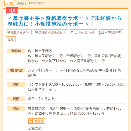
未読
掲載日
2026/08/06
NEW
＜履歴書不要＞資格取得サポートで未経験から
即戦力に！小規模施設のサポート！
職種未経験OK
交通費別途支給あり
土日祝日が休み
WEB登録OK
派遣
名古屋市千種区
勤務地
名古屋大学駅から---分／千種駅から---分／東山公園(愛知県)
駅から---分／池下駅から---分／覚王山駅から---分
シフト制（月～日） ※平日のみなどの相談もOK ※週3日も相
曜日頻度
談OK
【シフト例】07:00～16:0009:00～18:0017:00～09:00※ 上記
時間
は一例です！そ…
即日～2ヶ月以上
期間
無資格の方：時給1400円～1750円 / 介護福祉士：時給1700
時給
円～2125円 / 初任者以上：時給1500円～1875円
交通費
全額支給