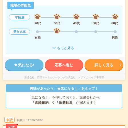
職場の雰囲気
年齢層
20代
30代
40代
50代
60代
男女比率
女性
男性
もっと見る
気になる!
応募へ進む
詳しく見る
派遣会社
日研トータルソーシング株式会社 メディカルケア事業部
興味があったら「★気になる！」をタップ！
「気になる！」を押しておくと、派遣会社から
「面談確約」
や
「応募歓迎」
が届きます！
未読
掲載日
2026/08/06
NEW