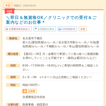
未読
掲載日
2026/08/06
NEW
＼即日＆無資格OK／クリニックでの受付＆ご
案内などのお仕事＊
交通費別途支給あり
土日祝日が休み
WEB登録OK
派遣
名古屋市千種区
勤務地
星ケ丘(愛知県)駅から---分／名古屋大学駅から---分／今池(愛
知県)駅から---分／千種駅から---分／本山(愛知県)駅から---分
【週3日～OK】月～金曜日で希望シフト制 ※徐々に勤務回数
曜日頻度
を増やしていくことも可能です！（最初は週3日からなど）
8:00～17:009:00～18:00など※ご希望の時間帯をご相談くだ
時間
さい。
2ヶ月～OK ※スタート日はお気軽にご相談ください！
期間
時給1300円～
時給
交通費
交通費規定内支給
医療事務・病院受付
仕事内容