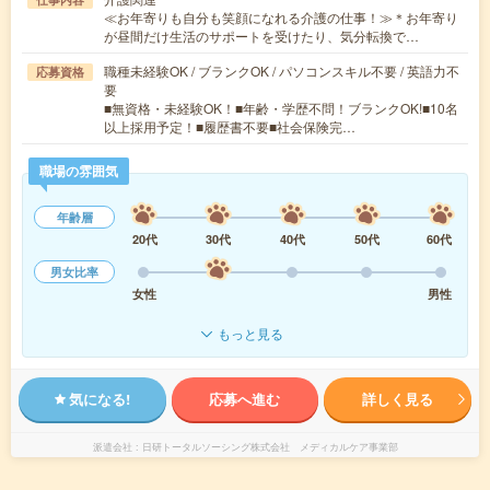
≪お年寄りも自分も笑顔になれる介護の仕事！≫＊お年寄り
が昼間だけ生活のサポートを受けたり、気分転換で…
職種未経験OK / ブランクOK / パソコンスキル不要 / 英語力不
応募資格
要
■無資格・未経験OK！■年齢・学歴不問！ブランクOK!■10名
以上採用予定！■履歴書不要■社会保険完…
職場の雰囲気
年齢層
20代
30代
40代
50代
60代
男女比率
女性
男性
もっと見る
気になる!
応募へ進む
詳しく見る
派遣会社
日研トータルソーシング株式会社 メディカルケア事業部