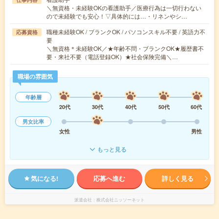
＼無資格・未経験OKの看護助手／医療行為は一切行わない
ので未経験でも安心！▽具体的には…・リネンやシ…
職種未経験OK / ブランクOK / パソコンスキル不要 / 英語力不
応募資格
要
＼無資格＊未経験OK／★年齢不問・ブランクOK★履歴書不
要・来社不要（電話登録OK）★社会保険完備＼…
職場の雰囲気
年齢層
20代
30代
40代
50代
60代
男女比率
女性
男性
もっと見る
気になる!
応募へ進む
詳しく見る
派遣会社
株式会社ニッソーネット