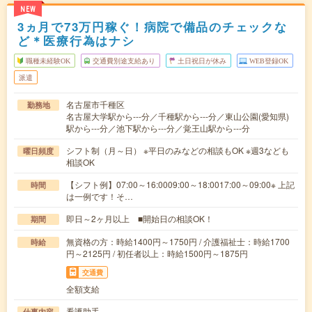
NEW
3ヵ月で73万円稼ぐ！病院で備品のチェックな
ど＊医療行為はナシ
職種未経験OK
交通費別途支給あり
土日祝日が休み
WEB登録OK
派遣
名古屋市千種区
勤務地
名古屋大学駅から---分／千種駅から---分／東山公園(愛知県)
駅から---分／池下駅から---分／覚王山駅から---分
シフト制（月～日） ※平日のみなどの相談もOK ※週3なども
曜日頻度
相談OK
【シフト例】07:00～16:0009:00～18:0017:00～09:00※ 上記
時間
は一例です！そ…
即日～2ヶ月以上 ■開始日の相談OK！
期間
無資格の方：時給1400円～1750円 / 介護福祉士：時給1700
時給
円～2125円 / 初任者以上：時給1500円～1875円
交通費
全額支給
看護助手
仕事内容