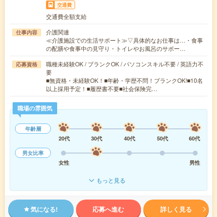
交通費
交通費全額支給
介護関連
仕事内容
≪介護施設での生活サポート≫▽具体的なお仕事は…・食事
の配膳や食事中の見守り・トイレやお風呂のサポー…
職種未経験OK / ブランクOK / パソコンスキル不要 / 英語力不
応募資格
要
■無資格・未経験OK！■年齢・学歴不問！ブランクOK!■10名
以上採用予定！■履歴書不要■社会保険完…
職場の雰囲気
年齢層
20代
30代
40代
50代
60代
男女比率
女性
男性
もっと見る
気になる!
応募へ進む
詳しく見る