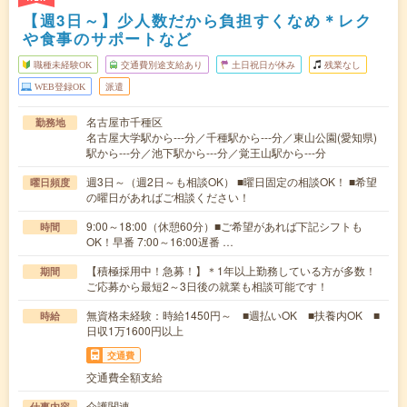
【週3日～】少人数だから負担すくなめ＊レク
や食事のサポートなど
職種未経験OK
交通費別途支給あり
土日祝日が休み
残業なし
WEB登録OK
派遣
名古屋市千種区
勤務地
名古屋大学駅から---分／千種駅から---分／東山公園(愛知県)
駅から---分／池下駅から---分／覚王山駅から---分
週3日～（週2日～も相談OK） ■曜日固定の相談OK！ ■希望
曜日頻度
の曜日があればご相談ください！
9:00～18:00（休憩60分）■ご希望があれば下記シフトも
時間
OK！早番 7:00～16:00遅番 …
【積極採用中！急募！】＊1年以上勤務している方が多数！
期間
ご応募から最短2～3日後の就業も相談可能です！
無資格未経験：時給1450円～ ■週払いOK ■扶養内OK ■
時給
日収1万1600円以上
交通費
交通費全額支給
介護関連
仕事内容