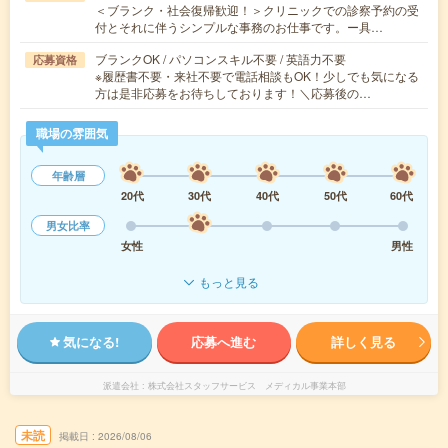
＜ブランク・社会復帰歓迎！＞クリニックでの診察予約の受
付とそれに伴うシンプルな事務のお仕事です。ー具…
ブランクOK / パソコンスキル不要 / 英語力不要
応募資格
※履歴書不要・来社不要で電話相談もOK！少しでも気になる
方は是非応募をお待ちしております！＼応募後の…
職場の雰囲気
年齢層
20代
30代
40代
50代
60代
男女比率
女性
男性
もっと見る
気になる!
応募へ進む
詳しく見る
派遣会社
株式会社スタッフサービス メディカル事業本部
未読
掲載日
2026/08/06