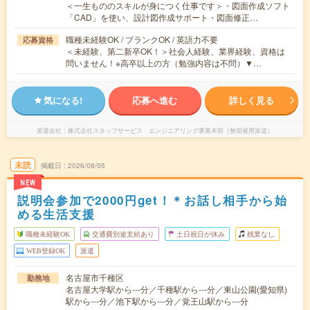
＜一生もののスキルが身につく仕事です＞・図面作成ソフト
「CAD」を使い、設計図作成サポート・図面修正…
職種未経験OK / ブランクOK / 英語力不要
応募資格
＜未経験、第二新卒OK！＞社会人経験、業界経験、資格は
問いません！※高卒以上の方（勉強内容は不問）▼…
気になる!
応募へ進む
詳しく見る
派遣会社
株式会社スタッフサービス エンジニアリング事業本部（無期雇用派遣）
未読
掲載日
2026/08/05
NEW
説明会参加で2000円get！＊お話し相手から始
める生活支援
職種未経験OK
交通費別途支給あり
土日祝日が休み
残業なし
WEB登録OK
派遣
名古屋市千種区
勤務地
名古屋大学駅から---分／千種駅から---分／東山公園(愛知県)
駅から---分／池下駅から---分／覚王山駅から---分