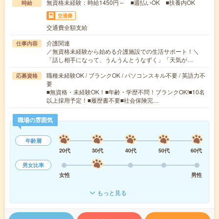
無資格未経験：時給1450円～ ■週払いOK ■扶養内OK
時給
交通費
交通費全額支給
介護関連
仕事内容
／無資格未経験から始める介護施設での生活サポート！＼
「話し相手になって、うんうんとうなずく」「天気が…
職種未経験OK / ブランクOK / パソコンスキル不要 / 英語力不
応募資格
要
■無資格・未経験OK！■年齢・学歴不問！ブランクOK!■10名
以上採用予定！■履歴書不要■社会保険完…
職場の雰囲気
年齢層
20代
30代
40代
50代
60代
男女比率
女性
男性
もっと見る