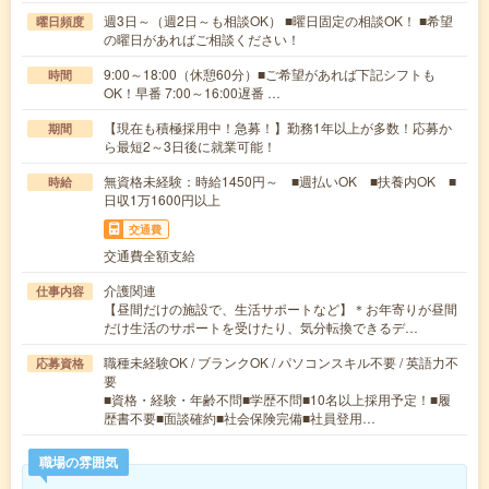
週3日～（週2日～も相談OK） ■曜日固定の相談OK！ ■希望
曜日頻度
の曜日があればご相談ください！
9:00～18:00（休憩60分）■ご希望があれば下記シフトも
時間
OK！早番 7:00～16:00遅番 …
【現在も積極採用中！急募！】勤務1年以上が多数！応募か
期間
ら最短2～3日後に就業可能！
無資格未経験：時給1450円～ ■週払いOK ■扶養内OK ■
時給
日収1万1600円以上
交通費
交通費全額支給
介護関連
仕事内容
【昼間だけの施設で、生活サポートなど】＊お年寄りが昼間
だけ生活のサポートを受けたり、気分転換できるデ…
職種未経験OK / ブランクOK / パソコンスキル不要 / 英語力不
応募資格
要
■資格・経験・年齢不問■学歴不問■10名以上採用予定！■履
歴書不要■面談確約■社会保険完備■社員登用…
職場の雰囲気