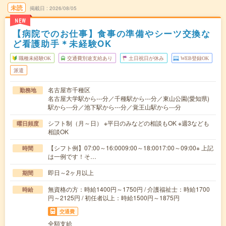
未読
掲載日
2026/08/05
NEW
【病院でのお仕事】食事の準備やシーツ交換な
ど看護助手＊未経験OK
職種未経験OK
交通費別途支給あり
土日祝日が休み
WEB登録OK
派遣
名古屋市千種区
勤務地
名古屋大学駅から---分／千種駅から---分／東山公園(愛知県)
駅から---分／池下駅から---分／覚王山駅から---分
シフト制（月～日） ※平日のみなどの相談もOK ※週3なども
曜日頻度
相談OK
【シフト例】07:00～16:0009:00～18:0017:00～09:00※ 上記
時間
は一例です！そ…
即日～2ヶ月以上
期間
無資格の方：時給1400円～1750円 / 介護福祉士：時給1700
時給
円～2125円 / 初任者以上：時給1500円～1875円
交通費
全額支給