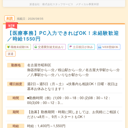
派遣会社
株式会社スタッフサービス メディカル事業本部
未読
掲載日
2026/08/05
NEW
【医療事務】PC入力できればOK！未経験歓迎
／時給1550円
職種未経験OK
交通費別途支給あり
土日祝日が休み
WEB登録OK
派遣
名古屋市昭和区
勤務地
御器所駅から---分／桜山駅から---分／名古屋大学駅から---分
／八事駅から---分／いりなか駅から---分
週2日～週5日（月～土） ※扶養内も相談OK！日曜・祝日は
曜日頻度
基本お休みとなります！
■勤務時間（例）(1)09：00～18：00 (2)08：30～12：
時間
00(3)09：00～12：3…
【急募】勤務期間・時期に関しましては、お気軽にご相談く
期間
ださい※8月～、9月～スタートもOK！
時給：1,400円～1,550円
時給