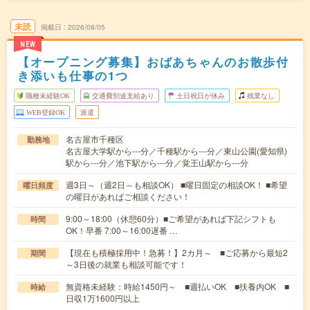
未読
掲載日
2026/08/05
NEW
【オープニング募集】おばあちゃんのお散歩付
き添いも仕事の1つ
職種未経験OK
交通費別途支給あり
土日祝日が休み
残業なし
WEB登録OK
派遣
名古屋市千種区
勤務地
名古屋大学駅から---分／千種駅から---分／東山公園(愛知県)
駅から---分／池下駅から---分／覚王山駅から---分
週3日～（週2日～も相談OK） ■曜日固定の相談OK！ ■希望
曜日頻度
の曜日があればご相談ください！
9:00～18:00（休憩60分）■ご希望があれば下記シフトも
時間
OK！早番 7:00～16:00遅番 …
【現在も積極採用中！急募！】2カ月～ ■ご応募から最短2
期間
～3日後の就業も相談可能です！
無資格未経験：時給1450円～ ■週払いOK ■扶養内OK ■
時給
日収1万1600円以上