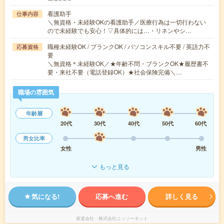
看護助手
仕事内容
＼無資格・未経験OKの看護助手／医療行為は一切行わない
ので未経験でも安心！▽具体的には…・リネンやシ…
職種未経験OK / ブランクOK / パソコンスキル不要 / 英語力不
応募資格
要
＼無資格＊未経験OK／★年齢不問・ブランクOK★履歴書不
要・来社不要（電話登録OK）★社会保険完備＼…
職場の雰囲気
年齢層
20代
30代
40代
50代
60代
男女比率
女性
男性
もっと見る
気になる!
応募へ進む
詳しく見る
派遣会社
株式会社ニッソーネット