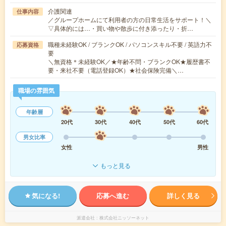
介護関連
仕事内容
／グループホームにて利用者の方の日常生活をサポート！＼
▽具体的には…・買い物や散歩に付き添ったり・折…
職種未経験OK / ブランクOK / パソコンスキル不要 / 英語力不
応募資格
要
＼無資格＊未経験OK／★年齢不問・ブランクOK★履歴書不
要・来社不要（電話登録OK）★社会保険完備＼…
職場の雰囲気
年齢層
20代
30代
40代
50代
60代
男女比率
女性
男性
もっと見る
気になる!
応募へ進む
詳しく見る
派遣会社
株式会社ニッソーネット