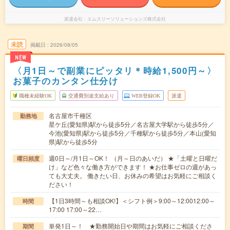
派遣会社
エムスリーソリューションズ株式会社
未読
掲載日
2026/08/05
NEW
〈月1日～で副業にピッタリ＊時給1,500円～〉
お菓子のカンタン仕分け
職種未経験OK
交通費別途支給あり
WEB登録OK
派遣
名古屋市千種区
勤務地
星ケ丘(愛知県)駅から徒歩5分／名古屋大学駅から徒歩5分／
今池(愛知県)駅から徒歩5分／千種駅から徒歩5分／本山(愛知
県)駅から徒歩5分
週0日～/月1日～OK！ （月～日のあいだ） ★「土曜と日曜だ
曜日頻度
け」など色々な働き方ができます！ ★お仕事ゼロの週があっ
ても大丈夫。 働きたい日、お休みの希望はお気軽にご相談く
ださい！
【1日3時間～も相談OK!】＜シフト例＞9:00～12:0012:00～
時間
17:00 17:00～22…
単発1日～！ ★勤務開始日や期間はお気軽にご相談くださ
期間