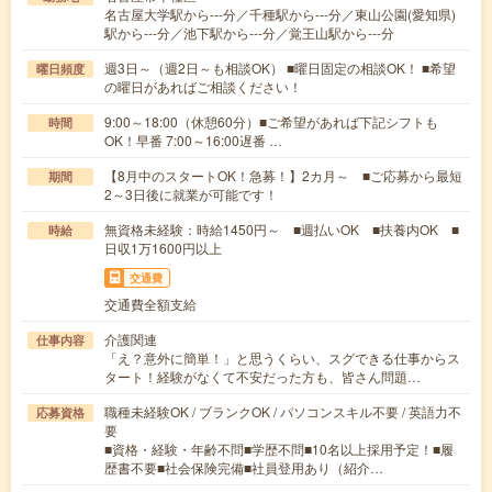
名古屋大学駅から---分／千種駅から---分／東山公園(愛知県)
駅から---分／池下駅から---分／覚王山駅から---分
週3日～（週2日～も相談OK） ■曜日固定の相談OK！ ■希望
曜日頻度
の曜日があればご相談ください！
9:00～18:00（休憩60分）■ご希望があれば下記シフトも
時間
OK！早番 7:00～16:00遅番 …
【8月中のスタートOK！急募！】2カ月～ ■ご応募から最短
期間
2～3日後に就業が可能です！
無資格未経験：時給1450円～ ■週払いOK ■扶養内OK ■
時給
日収1万1600円以上
交通費
交通費全額支給
介護関連
仕事内容
「え？意外に簡単！」と思うくらい、スグできる仕事からス
タート！経験がなくて不安だった方も、皆さん問題…
職種未経験OK / ブランクOK / パソコンスキル不要 / 英語力不
応募資格
要
■資格・経験・年齢不問■学歴不問■10名以上採用予定！■履
歴書不要■社会保険完備■社員登用あり（紹介…