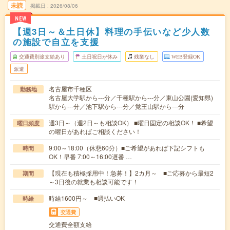
未読
掲載日
2026/08/06
NEW
【週3日～＆土日休】料理の手伝いなど少人数
の施設で自立を支援
交通費別途支給あり
土日祝日が休み
残業なし
WEB登録OK
派遣
名古屋市千種区
勤務地
名古屋大学駅から---分／千種駅から---分／東山公園(愛知県)
駅から---分／池下駅から---分／覚王山駅から---分
週3日～（週2日～も相談OK） ■曜日固定の相談OK！ ■希望
曜日頻度
の曜日があればご相談ください！
9:00～18:00（休憩60分）■ご希望があれば下記シフトも
時間
OK！早番 7:00～16:00遅番 …
【現在も積極採用中！急募！】2カ月～ ■ご応募から最短2
期間
～3日後の就業も相談可能です！
時給1600円～ ■週払いOK
時給
交通費
交通費全額支給