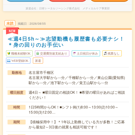
派遣会社
日研トータルソーシング株式会社 メディカルケア事業部
未読
掲載日
2026/08/05
NEW
≪週4日5h～≫志望動機も履歴書も必要ナシ！
＊身の回りのお手伝い
職種未経験OK
交通費別途支給あり
土日祝日が休み
残業なし
WEB登録OK
派遣
名古屋市千種区
勤務地
名古屋大学駅から---分／千種駅から---分／東山公園(愛知県)
駅から---分／池下駅から---分／覚王山駅から---分
週4日～ ■曜日固定の相談OK！ ■希望の曜日があればご相談
曜日頻度
ください！
1日5時間からOK！■シフト例(1)8:00～13:00(2)10:00～
時間
15:00(3)12:00…
【積極採用中！】＊1年以上勤務している方が多数！ご応募
期間
から最短2～3日後の就業も相談可能です！