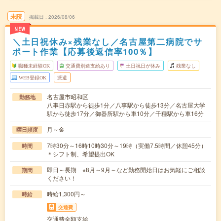
未読
掲載日
2026/08/06
NEW
＼土日祝休み×残業なし／名古屋第二病院でサ
ポート作業【応募後返信率100％】
職種未経験OK
交通費別途支給あり
土日祝日が休み
残業なし
WEB登録OK
派遣
名古屋市昭和区
勤務地
八事日赤駅から徒歩1分／八事駅から徒歩13分／名古屋大学
駅から徒歩17分／御器所駅から車10分／千種駅から車16分
月～金
曜日頻度
7時30分～16時10時30分～19時（実働7.5時間／休憩45分）
時間
＊シフト制、希望提出OK
即日～長期 ※8月～9月～など勤務開始日はお気軽にご相談
期間
ください！
時給1,300円～
時給
交通費
交通費全額支給