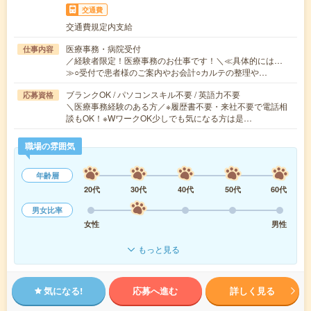
交通費
交通費規定内支給
医療事務・病院受付
仕事内容
／経験者限定！医療事務のお仕事です！＼≪具体的には…
≫○受付で患者様のご案内やお会計○カルテの整理や…
ブランクOK / パソコンスキル不要 / 英語力不要
応募資格
＼医療事務経験のある方／※履歴書不要・来社不要で電話相
談もOK！※WワークOK少しでも気になる方は是…
職場の雰囲気
年齢層
20代
30代
40代
50代
60代
男女比率
女性
男性
もっと見る
気になる!
応募へ進む
詳しく見る