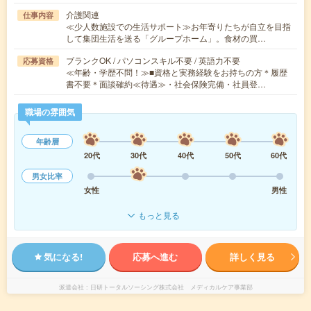
介護関連
仕事内容
≪少人数施設での生活サポート≫お年寄りたちが自立を目指
して集団生活を送る「グループホーム」。食材の買…
ブランクOK / パソコンスキル不要 / 英語力不要
応募資格
≪年齢・学歴不問！≫■資格と実務経験をお持ちの方＊履歴
書不要＊面談確約≪待遇≫・社会保険完備・社員登…
職場の雰囲気
年齢層
20代
30代
40代
50代
60代
男女比率
女性
男性
もっと見る
気になる!
応募へ進む
詳しく見る
派遣会社
日研トータルソーシング株式会社 メディカルケア事業部