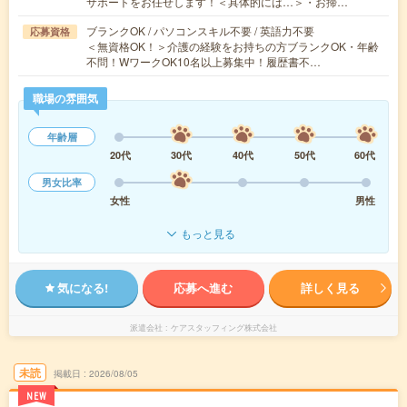
サポートをお任せします！＜具体的には…＞・お掃…
ブランクOK / パソコンスキル不要 / 英語力不要
応募資格
＜無資格OK！＞介護の経験をお持ちの方ブランクOK・年齢
不問！WワークOK10名以上募集中！履歴書不…
職場の雰囲気
年齢層
20代
30代
40代
50代
60代
男女比率
女性
男性
もっと見る
気になる!
応募へ進む
詳しく見る
派遣会社
ケアスタッフィング株式会社
未読
掲載日
2026/08/05
NEW