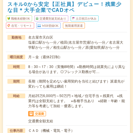
スキル0から安定【正社員】デビュー！残業少
な目＊大手企業でCADオペ
職種未経験OK
交通費別途支給あり
土日祝日が休み
在宅・リモート
WEB登録OK
無期雇用派遣
名古屋市天白区
勤務地
塩釜口駅から---分／植田(名古屋市営)駅から---分／名古屋大
学駅から---分／相生山駅から---分／原(愛知県)駅から---分
月～金（週休2日制）
曜日頻度
8：30～17：30（実働8時間）※勤務時間は就業先により異な
時間
る場合があります。◎フレックス勤務が可…
長期（期間を定めない雇用契約を当社と結びます）派遣先が
期間
変わっても雇用は継続！
月給25万6,000円～50万円＋地域／住宅手当＋残業代 ※残
時給
業代は全額支給します。 ※各種手当あり ※経験・年齢・能
力等を考慮して加給・優遇します。
交通費
交通費全額支給
ＣＡＤ（機械・電気・電子）
仕事内容