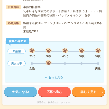
事務的軽作業
仕事内容
＼キレイな病院でのサポート作業！／具体的には・・・・病
院内の備品や書類の移動・ベッドメイキング・食事…
職種未経験OK / ブランクOK / パソコンスキル不要 / 英語力不
応募資格
要
未経験OK！
職場の雰囲気
年齢層
20代
30代
40代
50代
60代
男女比率
女性
男性
もっと見る
気になる!
応募へ進む
詳しく見る
派遣会社
株式会社タスクフォース