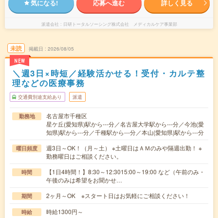
気になる!
応募へ進む
詳しく見る
派遣会社
日研トータルソーシング株式会社 メディカルケア事業部
未読
掲載日
2026/08/05
NEW
＼週3日×時短／経験活かせる！受付・カルテ整
理などの医療事務
交通費別途支給あり
派遣
名古屋市千種区
勤務地
星ケ丘(愛知県)駅から---分／名古屋大学駅から---分／今池(愛
知県)駅から---分／千種駅から---分／本山(愛知県)駅から---分
週3日～OK！（月～土） ※土曜日はＡＭのみや隔週出勤！ ※
曜日頻度
勤務曜日はご相談ください。
【1日4時間！】8:30～12:3015:00～19:00 など（午前のみ・
時間
午後のみは希望をお聞かせ…
2ヶ月～OK ※スタート日はお気軽にご相談ください！
期間
時給1300円～
時給