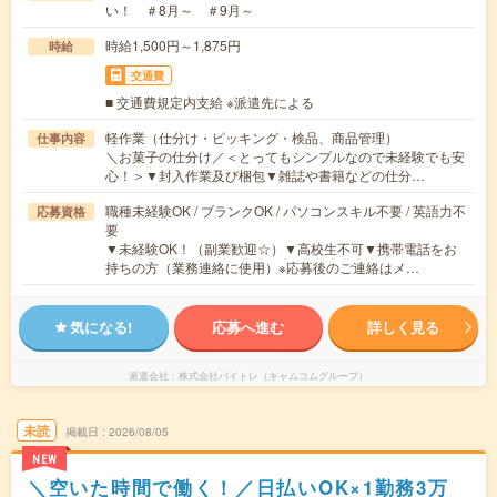
い！ ＃8月～ ＃9月～
時給1,500円～1,875円
時給
交通費
■ 交通費規定内支給 ※派遣先による
軽作業（仕分け・ピッキング・検品、商品管理）
仕事内容
＼お菓子の仕分け／＜とってもシンプルなので未経験でも安
心！＞▼封入作業及び梱包▼雑誌や書籍などの仕分…
職種未経験OK / ブランクOK / パソコンスキル不要 / 英語力不
応募資格
要
▼未経験OK！（副業歓迎☆）▼高校生不可▼携帯電話をお
持ちの方（業務連絡に使用）※応募後のご連絡はメ…
気になる!
応募へ進む
詳しく見る
派遣会社
株式会社バイトレ（キャムコムグループ）
未読
掲載日
2026/08/05
NEW
＼空いた時間で働く！／日払いOK×1勤務3万