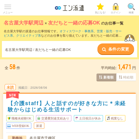
メニュー
気になる!
ログイン
検索
名古屋大学駅周辺
×
友だちと一緒の応募OK
のお仕事一覧
名古屋大学駅の派遣のお仕事情報です。
オフィスワーク・事務系
、
営業・販売・サー
ビス系
、
クリエイティブ系
などのお仕事を取り揃えています。友だちと一緒の応募OK
の条件の他に、
交通費別途支給あり
、
職種未経験OK
、
10名以上の大量募集
などのこ
だわり条件も取り揃えています。
条件の変更
名古屋大学駅周辺 / 友だちと一緒の応募OK
58
1,471
全
件
平均時給:
円
時給順
新着順
未読
掲載日
2026/08/06
NEW
【介護staff】人と話すのが好きな方に＊未経
験からはじめる生活サポート
職種未経験OK
交通費別途支給あり
土日祝日が休み
残業なし
WEB登録OK
派遣
名古屋市千種区
勤務地