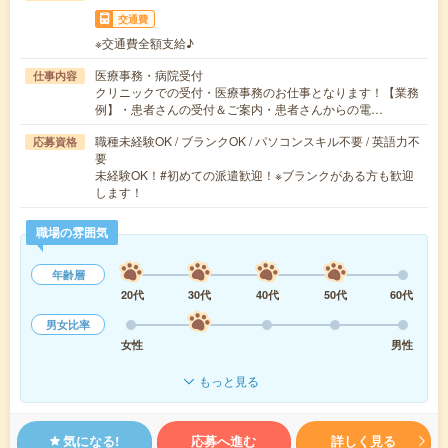
交通費
※交通費全額支給♪
医療事務・病院受付
仕事内容
クリニックでの受付・医療事務のお仕事となります！【業務
例】・患者さんの受付＆ご案内・患者さんからの電…
職種未経験OK / ブランクOK / パソコンスキル不要 / 英語力不
応募資格
要
未経験OK！#初めての派遣歓迎！※ブランクがある方も歓迎
します！
職場の雰囲気
年齢層
20代
30代
40代
50代
60代
男女比率
女性
男性
もっと見る
気になる!
応募へ進む
詳しく見る