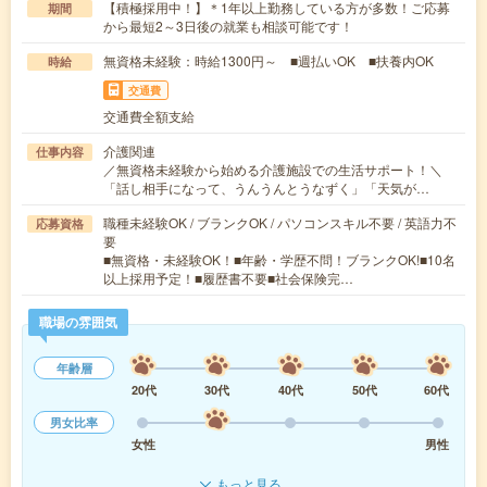
【積極採用中！】＊1年以上勤務している方が多数！ご応募
期間
から最短2～3日後の就業も相談可能です！
無資格未経験：時給1300円～ ■週払いOK ■扶養内OK
時給
交通費
交通費全額支給
介護関連
仕事内容
／無資格未経験から始める介護施設での生活サポート！＼
「話し相手になって、うんうんとうなずく」「天気が…
職種未経験OK / ブランクOK / パソコンスキル不要 / 英語力不
応募資格
要
■無資格・未経験OK！■年齢・学歴不問！ブランクOK!■10名
以上採用予定！■履歴書不要■社会保険完…
職場の雰囲気
年齢層
20代
30代
40代
50代
60代
男女比率
女性
男性
もっと見る