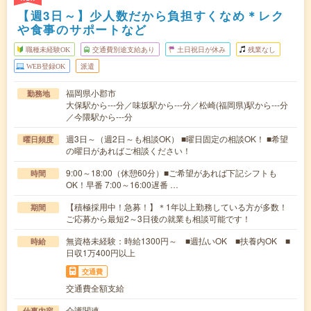
【週3日～】少人数だから負担すくなめ＊レク
や食事のサポートなど
職種未経験OK
交通費別途支給あり
土日祝日が休み
残業なし
WEB登録OK
派遣
福岡県小郡市
勤務地
大保駅から---分／味坂駅から---分／松崎(福岡県)駅から---分
／今隈駅から---分
週3日～（週2日～も相談OK） ■曜日固定の相談OK！ ■希望
曜日頻度
の曜日があればご相談ください！
9:00～18:00（休憩60分）■ご希望があれば下記シフトも
時間
OK！早番 7:00～16:00遅番 …
【積極採用中！急募！】＊1年以上勤務している方が多数！
期間
ご応募から最短2～3日後の就業も相談可能です！
無資格未経験：時給1300円～ ■週払いOK ■扶養内OK ■
時給
日収1万400円以上
交通費
交通費全額支給
介護関連
仕事内容