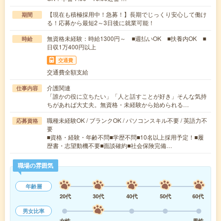
【現在も積極採用中！急募！】長期でじっくり安心して働け
期間
る！応募から最短2～3日後に就業可能！
無資格未経験：時給1300円～ ■週払いOK ■扶養内OK ■
時給
日収1万400円以上
交通費
交通費全額支給
介護関連
仕事内容
「誰かの役に立ちたい」「人と話すことが好き」そんな気持
ちがあれば大丈夫。無資格・未経験から始められる…
職種未経験OK / ブランクOK / パソコンスキル不要 / 英語力不
応募資格
要
■資格・経験・年齢不問■学歴不問■10名以上採用予定！■履
歴書・志望動機不要■面談確約■社会保険完備…
職場の雰囲気
年齢層
20代
30代
40代
50代
60代
男女比率
女性
男性