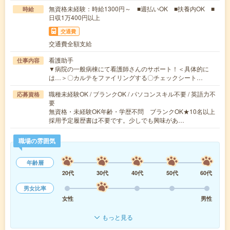
無資格未経験：時給1300円～ ■週払いOK ■扶養内OK ■
時給
日収1万400円以上
交通費
交通費全額支給
看護助手
仕事内容
▼病院の一般病棟にて看護師さんのサポート！＜具体的に
は…＞〇カルテをファイリングする〇チェックシート…
職種未経験OK / ブランクOK / パソコンスキル不要 / 英語力不
応募資格
要
無資格・未経験OK年齢・学歴不問 ブランクOK★10名以上
採用予定履歴書は不要です。少しでも興味があ…
職場の雰囲気
年齢層
20代
30代
40代
50代
60代
男女比率
女性
男性
もっと見る