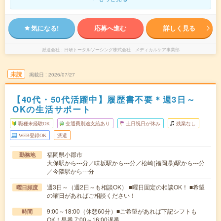
気になる!
応募へ進む
詳しく見る
派遣会社
日研トータルソーシング株式会社 メディカルケア事業部
未読
掲載日
2026/07/27
【40代・50代活躍中】履歴書不要＊週3日～
OKの生活サポート
職種未経験OK
交通費別途支給あり
土日祝日が休み
残業なし
WEB登録OK
派遣
福岡県小郡市
勤務地
大保駅から---分／味坂駅から---分／松崎(福岡県)駅から---分
／今隈駅から---分
週3日～（週2日～も相談OK） ■曜日固定の相談OK！ ■希望
曜日頻度
の曜日があればご相談ください！
9:00～18:00（休憩60分）■ご希望があれば下記シフトも
時間
OK！早番 7:00～16:00遅番 …