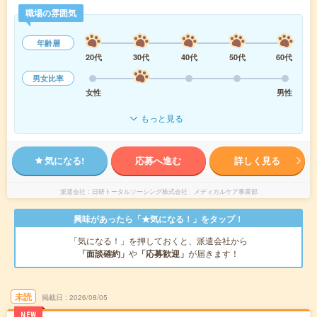
職場の雰囲気
年齢層
20代
30代
40代
50代
60代
男女比率
女性
男性
もっと見る
気になる!
応募へ進む
詳しく見る
派遣会社
日研トータルソーシング株式会社 メディカルケア事業部
興味があったら「★気になる！」をタップ！
「気になる！」を押しておくと、派遣会社から
「面談確約」
や
「応募歓迎」
が届きます！
未読
掲載日
2026/08/05
NEW