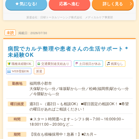
気になる!
応募へ進む
詳しく見る
派遣会社
日研トータルソーシング株式会社 メディカルケア事業部
未読
掲載日
2026/07/30
病院でカルテ整理や患者さんの生活サポート＊
未経験OK
職種未経験OK
交通費別途支給あり
土日祝日が休み
残業なし
WEB登録OK
派遣
福岡県小郡市
勤務地
大保駅から---分／味坂駅から---分／松崎(福岡県)駅から---分
／今隈駅から---分
週3日～（週2日～も相談OK） ■曜日固定の相談OK！ ■希望
曜日頻度
の曜日があればご相談ください！
★スタート時間選べます～シフト例～7:00～16:009:00～
時間
18:0011:00～20:00など…
【現在も積極採用中！急募！】■2カ月～
期間