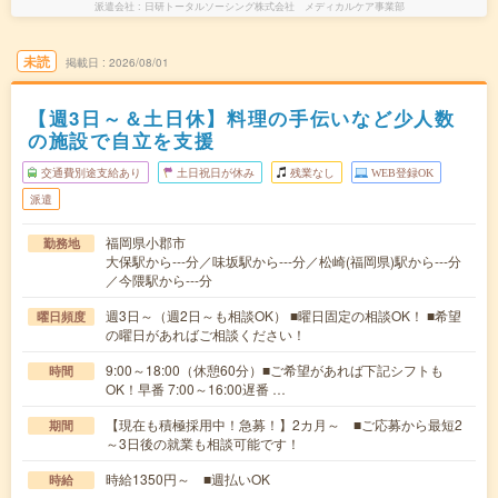
派遣会社
日研トータルソーシング株式会社 メディカルケア事業部
未読
掲載日
2026/08/01
【週3日～＆土日休】料理の手伝いなど少人数
の施設で自立を支援
交通費別途支給あり
土日祝日が休み
残業なし
WEB登録OK
派遣
福岡県小郡市
勤務地
大保駅から---分／味坂駅から---分／松崎(福岡県)駅から---分
／今隈駅から---分
週3日～（週2日～も相談OK） ■曜日固定の相談OK！ ■希望
曜日頻度
の曜日があればご相談ください！
9:00～18:00（休憩60分）■ご希望があれば下記シフトも
時間
OK！早番 7:00～16:00遅番 …
【現在も積極採用中！急募！】2カ月～ ■ご応募から最短2
期間
～3日後の就業も相談可能です！
時給1350円～ ■週払いOK
時給