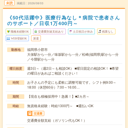
未読
掲載日
2026/08/03
《50代活躍中》医療行為なし＊病院で患者さん
のサポート／日収1万400円～
職種未経験OK
交通費別途支給あり
土日祝日が休み
残業なし
WEB登録OK
派遣
福岡県小郡市
勤務地
大保駅から---分／味坂駅から---分／松崎(福岡県)駅から---分
／今隈駅から---分
週3日～（週2日～も相談OK） ■曜日固定の相談OK！ ■希望
曜日頻度
の曜日があればご相談ください！
お子さんの予定にも柔軟に調整可能です。シフト例9:00～
時間
18:00（休憩60分）7:00～16:00…
【現在も積極採用中！急募！】■2カ月～
期間
無資格未経験：時給1300円～ ■週払いOK
時給
交通費
交通費全額支給（ガソリン代もOK！）