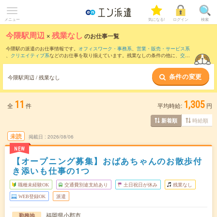
メニュー
気になる!
ログイン
検索
今隈駅周辺
×
残業なし
のお仕事一覧
今隈駅の派遣のお仕事情報です。
オフィスワーク・事務系
、
営業・販売・サービス系
、
クリエイティブ系
などのお仕事を取り揃えています。残業なしの条件の他に、
交通
費別途支給あり
、
職種未経験OK
、
友だちと一緒の応募OK
などのこだわり条件も取り
揃えています。
条件の変更
今隈駅周辺 / 残業なし
11
1,305
全
件
平均時給:
円
時給順
新着順
未読
掲載日
2026/08/06
NEW
【オープニング募集】おばあちゃんのお散歩付
き添いも仕事の1つ
職種未経験OK
交通費別途支給あり
土日祝日が休み
残業なし
WEB登録OK
派遣
福岡県小郡市
勤務地