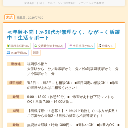
派遣会社
日研トータルソーシング株式会社 メディカルケア事業部
未読
掲載日
2026/07/30
≪年齢不問！≫50代が無理なく、なが～く活躍
中！生活サポート
職種未経験OK
交通費別途支給あり
土日祝日が休み
残業なし
WEB登録OK
派遣
福岡県小郡市
勤務地
大保駅から---分／味坂駅から---分／松崎(福岡県)駅から---分
／今隈駅から---分
週3日～（週2日～も相談OK） ■曜日固定の相談OK！ ■希望
曜日頻度
の曜日があればご相談ください！
9:00～18:00（休憩60分）■ご希望があれば下記シフトも
時間
OK！早番 7:00～16:00遅番 …
【積極採用中！急募！】＊1年以上勤務している方が多数！
期間
ご応募から最短2～3日後の就業も相談可能です！
無資格未経験：時給1300円～ ■週払いOK ■扶養内OK ■
時給