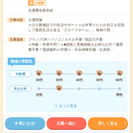
交通費
交通費全額支給
介護関連
仕事内容
≪少人数施設での生活サポート≫お年寄りたちが自立を目指
して集団生活を送る「グループホーム」。食材の買…
ブランクOK / パソコンスキル不要 / 英語力不要
応募資格
≪年齢・学歴不問！≫■資格と実務経験をお持ちの方＊履歴
書不要＊面談確約≪待遇≫・社会保険完備・社員登…
職場の雰囲気
年齢層
20代
30代
40代
50代
60代
男女比率
女性
男性
もっと見る
気になる!
応募へ進む
詳しく見る