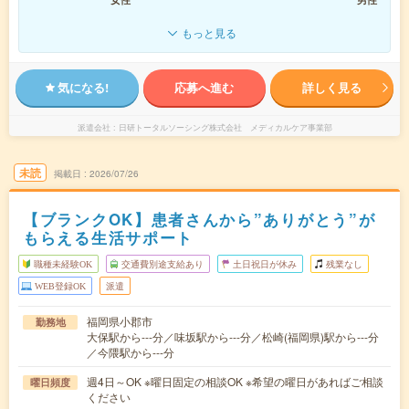
もっと見る
気になる!
応募へ進む
詳しく見る
派遣会社
日研トータルソーシング株式会社 メディカルケア事業部
未読
掲載日
2026/07/26
【ブランクOK】患者さんから”ありがとう”が
もらえる生活サポート
職種未経験OK
交通費別途支給あり
土日祝日が休み
残業なし
WEB登録OK
派遣
福岡県小郡市
勤務地
大保駅から---分／味坂駅から---分／松崎(福岡県)駅から---分
／今隈駅から---分
週4日～OK ※曜日固定の相談OK ※希望の曜日があればご相談
曜日頻度
ください