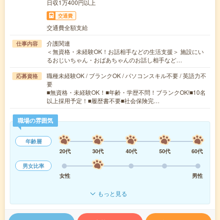
日収1万400円以上
交通費
交通費全額支給
介護関連
仕事内容
＜無資格・未経験OK！お話相手などの生活支援＞ 施設にい
るおじいちゃん・おばあちゃんのお話し相手など…
職種未経験OK / ブランクOK / パソコンスキル不要 / 英語力不
応募資格
要
■無資格・未経験OK！■年齢・学歴不問！ブランクOK!■10名
以上採用予定！■履歴書不要■社会保険完…
職場の雰囲気
年齢層
20代
30代
40代
50代
60代
男女比率
女性
男性
もっと見る