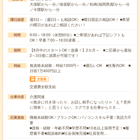
大保駅から---分／味坂駅から---分／松崎(福岡県)駅から---分
／今隈駅から---分
週3日～（週2日～も相談OK） ■曜日固定の相談OK！ ■希望
曜日頻度
の曜日があればご相談ください！
9:00～18:00（休憩60分）■ご希望があれば下記シフトも
時間
OK！早番 7:00～16:00遅番 …
【8月中のスタートOK！急募！】2カ月～ ■ご応募から最短
期間
2～3日後に就業が可能です！
無資格未経験：時給1300円～ ■週払いOK ■扶養内OK ■
時給
日収1万400円以上
交通費
交通費全額支給
介護関連
仕事内容
≪散歩に付き添ったり、お話し相手になったり≫「え？意外
に簡単！」と思うくらい、スグできる仕事からスタ…
職種未経験OK / ブランクOK / パソコンスキル不要 / 英語力不
応募資格
要
■資格・経験・年齢不問■学歴不問■10名以上採用予定！■履
歴書不要■面談確約■社会保険完備■社員登用…