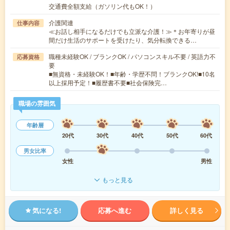
交通費全額支給（ガソリン代もOK！）
介護関連
仕事内容
≪お話し相手になるだけでも立派な介護！≫＊お年寄りが昼
間だけ生活のサポートを受けたり、気分転換できる…
職種未経験OK / ブランクOK / パソコンスキル不要 / 英語力不
応募資格
要
■無資格・未経験OK！■年齢・学歴不問！ブランクOK!■10名
以上採用予定！■履歴書不要■社会保険完…
職場の雰囲気
年齢層
20代
30代
40代
50代
60代
男女比率
女性
男性
もっと見る
気になる!
応募へ進む
詳しく見る