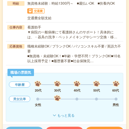
無資格未経験：時給1300円～ ■週払いOK ■扶養内OK
時給
交通費
交通費全額支給
看護助手
仕事内容
▼病院の一般病棟にて看護師さんのサポート！具体的に
は、・器具の洗浄・ベットメイキングやシーツ交換・移…
職種未経験OK / ブランクOK / パソコンスキル不要 / 英語力不
応募資格
要
■無資格・未経験OK！■年齢・学歴不問！ブランクOK!■10名
以上採用予定！■履歴書不要■社会保険完…
職場の雰囲気
年齢層
20代
30代
40代
50代
60代
男女比率
女性
男性
もっと見る