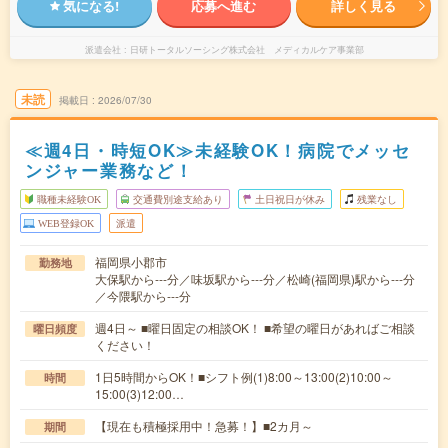
気になる!
応募へ進む
詳しく見る
派遣会社
日研トータルソーシング株式会社 メディカルケア事業部
未読
掲載日
2026/07/30
≪週4日・時短OK≫未経験OK！病院でメッセ
ンジャー業務など！
職種未経験OK
交通費別途支給あり
土日祝日が休み
残業なし
WEB登録OK
派遣
福岡県小郡市
勤務地
大保駅から---分／味坂駅から---分／松崎(福岡県)駅から---分
／今隈駅から---分
週4日～ ■曜日固定の相談OK！ ■希望の曜日があればご相談
曜日頻度
ください！
1日5時間からOK！■シフト例(1)8:00～13:00(2)10:00～
時間
15:00(3)12:00…
【現在も積極採用中！急募！】■2カ月～
期間