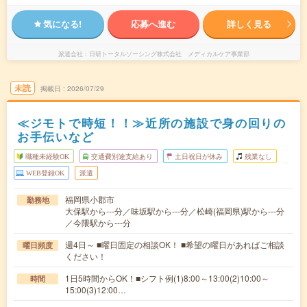
気になる!
応募へ進む
詳しく見る
派遣会社
日研トータルソーシング株式会社 メディカルケア事業部
未読
掲載日
2026/07/29
≪ジモトで時短！！≫近所の施設で身の回りの
お手伝いなど
職種未経験OK
交通費別途支給あり
土日祝日が休み
残業なし
WEB登録OK
派遣
福岡県小郡市
勤務地
大保駅から---分／味坂駅から---分／松崎(福岡県)駅から---分
／今隈駅から---分
週4日～ ■曜日固定の相談OK！ ■希望の曜日があればご相談
曜日頻度
ください！
1日5時間からOK！■シフト例(1)8:00～13:00(2)10:00～
時間
15:00(3)12:00…