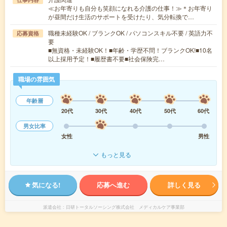
≪お年寄りも自分も笑顔になれる介護の仕事！≫＊お年寄り
が昼間だけ生活のサポートを受けたり、気分転換で…
職種未経験OK / ブランクOK / パソコンスキル不要 / 英語力不
応募資格
要
■無資格・未経験OK！■年齢・学歴不問！ブランクOK!■10名
以上採用予定！■履歴書不要■社会保険完…
職場の雰囲気
年齢層
20代
30代
40代
50代
60代
男女比率
女性
男性
もっと見る
気になる!
応募へ進む
詳しく見る
派遣会社
日研トータルソーシング株式会社 メディカルケア事業部