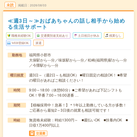
未読
掲載日
2026/08/03
≪週3日～≫おばあちゃんの話し相手から始め
る生活サポート
職種未経験OK
交通費別途支給あり
土日祝日が休み
残業なし
WEB登録OK
派遣
福岡県小郡市
勤務地
大保駅から---分／味坂駅から---分／松崎(福岡県)駅から---分
／今隈駅から---分
週3日～（週2日～も相談OK） ■曜日固定の相談OK！ ■希望
曜日頻度
の曜日があればご相談ください！
9:00～18:00（休憩60分）■ご希望があれば下記シフトも
時間
OK！早番 7:00～16:00遅番 …
【積極採用中！急募！】＊1年以上勤務している方が多数！
期間
ご応募から最短2～3日後の就業も相談可能です！
無資格未経験：時給1300円～ ■週払いOK ■扶養内OK ■
時給
日収1万400円以上
交通費