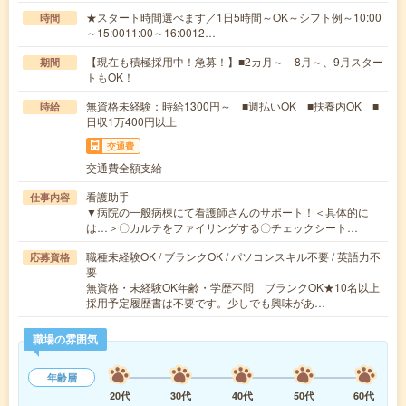
★スタート時間選べます／1日5時間～OK～シフト例～10:00
時間
～15:0011:00～16:0012…
【現在も積極採用中！急募！】■2カ月～ 8月～、9月スター
期間
トもOK！
無資格未経験：時給1300円～ ■週払いOK ■扶養内OK ■
時給
日収1万400円以上
交通費
交通費全額支給
看護助手
仕事内容
▼病院の一般病棟にて看護師さんのサポート！＜具体的に
は…＞〇カルテをファイリングする〇チェックシート…
職種未経験OK / ブランクOK / パソコンスキル不要 / 英語力不
応募資格
要
無資格・未経験OK年齢・学歴不問 ブランクOK★10名以上
採用予定履歴書は不要です。少しでも興味があ…
職場の雰囲気
年齢層
20代
30代
40代
50代
60代