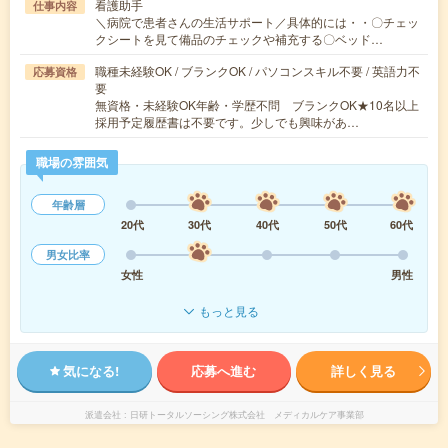
看護助手
仕事内容
＼病院で患者さんの生活サポート／具体的には・・〇チェッ
クシートを見て備品のチェックや補充する〇ベッド…
職種未経験OK / ブランクOK / パソコンスキル不要 / 英語力不
応募資格
要
無資格・未経験OK年齢・学歴不問 ブランクOK★10名以上
採用予定履歴書は不要です。少しでも興味があ…
職場の雰囲気
年齢層
20代
30代
40代
50代
60代
男女比率
女性
男性
もっと見る
気になる!
応募へ進む
詳しく見る
派遣会社
日研トータルソーシング株式会社 メディカルケア事業部