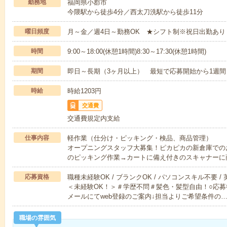
勤務地
福岡県小郡市
今隈駅から徒歩4分／西太刀洗駅から徒歩11分
曜日頻度
月～金／週4日～勤務OK ★シフト制※祝日出勤あり
時間
9:00～18:00(休憩1時間)8:30～17:30(休憩1時間)
期間
即日～長期（3ヶ月以上） 最短で応募開始から1週間
時給
時給1203円
交通費
交通費規定内支給
仕事内容
軽作業（仕分け・ピッキング・検品、商品管理）
オープニングスタッフ大募集！ピカピカの新倉庫での
のピッキング作業→カートに備え付きのスキャナーに
応募資格
職種未経験OK / ブランクOK / パソコンスキル不要 /
＜未経験OK！＞＃学歴不問＃髪色・髪型自由！○応募
メールにてweb登録のご案内↓担当よりご希望条件の
職場の雰囲気