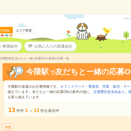
ヘル
沖縄版
エリア変更
た希望条件
お気に入りの派遣会社
今隈駅周辺 友だちと一緒の応募OKの派遣の仕事一覧
今隈駅
友だちと一緒の応募O
で
今隈駅の派遣のお仕事情報です。
オフィスワーク・事務系
、
営業・販売・サー
揃えています。友だちと一緒の応募OKの条件の他に、
交通費別途支給あり
、
も取り揃えています。
13
1
13
件中
～
件を表示中
未読