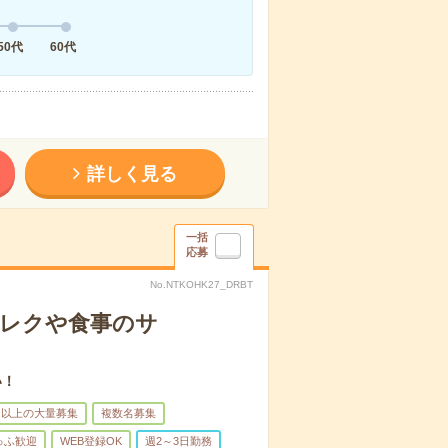
50代
60代
詳しく見る
一括
応募
No.NTKOHK27_DRBT
＊レクや食事のサ
い！
名以上の大量募集
複数名募集
ゅふ歓迎
WEB登録OK
週2～3日勤務