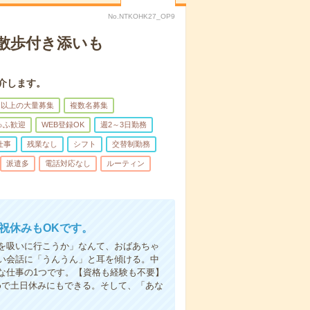
No.NTKOHK27_OP9
散歩付き添いも
介します。
名以上の大量募集
複数名募集
ゅふ歓迎
WEB登録OK
週2～3日勤務
仕事
残業なし
シフト
交替制勤務
派遣多
電話対応なし
ルーティン
日祝休みもOKです。
を吸いに行こうか」なんて、おばあちゃ
い会話に「うんうん」と耳を傾ける。中
な仕事の1つです。【資格も経験も不要】
めで土日休みにもできる。そして、「あな