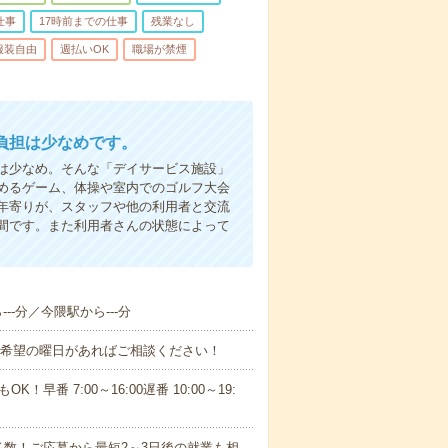
仕事
17時前までの仕事
残業なし
服装自由
週払いOK
職場が禁煙
負担は少なめです。
は少なめ。そんな「デイサービス施設」
めるゲーム、体操や室内でのゴルフ大会
年寄りが、スタッフや他の利用者と交流
間です。また利用者さんの状態によって
--分／今隈駅から---分
！■希望の曜日があればご相談ください！
！早番 7:00～16:00遅番 10:00～19:
数！ご応募から最短2～3日後の就業も相