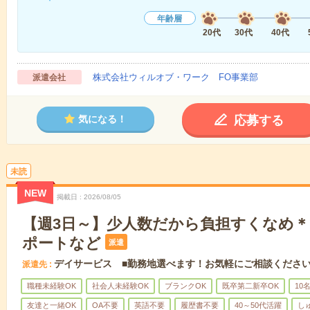
年齢層
20代
30代
40代
株式会社ウィルオブ・ワーク FO事業部
派遣会社
応募する
気になる！
未読
NEW
掲載日
2026/08/05
【週3日～】少人数だから負担すくなめ
ポートなど
派遣
デイサービス ■勤務地選べます！お気軽にご相談くださ
派遣先
職種未経験OK
社会人未経験OK
ブランクOK
既卒第二新卒OK
10
友達と一緒OK
OA不要
英語不要
履歴書不要
40～50代活躍
し