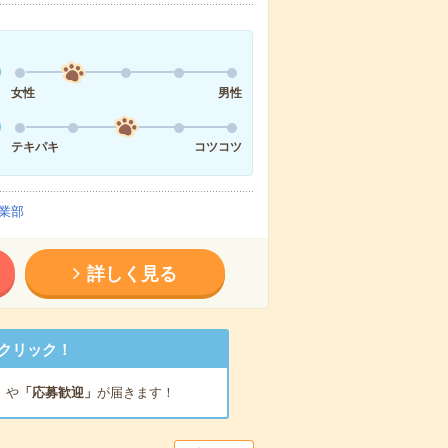
女性
男性
テキパキ
コツコツ
業部
詳しく見る
クリック！
」
や
「応募歓迎」
が届きます！