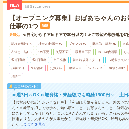
NEW
掲載日
2026/08/06
【オープニング募集】おばあちゃんのお
仕事の1つ
派遣
≪自宅からドアtoドアで30分以内！≫ご希望の勤務地を紹
派遣先
職種未経験OK
社会人未経験OK
ブランクOK
既卒第二新卒OK
10
友達と一緒OK
OA不要
英語不要
履歴書不要
40～50代活躍
し
週4日勤務
週5日勤務
土日祝休
朝10時以降スタート
17時前までの
扶養控内
医療福祉
交費支給
服装自由
週払いOK
職場が禁煙
介護士
ここがポイント！
≪週3日～OK≫無資格・未経験でも時給1300円～！土
【お散歩やお話もだいじな仕事】「今日は天気が良いから、外の空気
んの車椅子を押して散歩へ。若い頃のこと、お孫さんのこと、何気な
にこもってばかりいると、ついふさぎ込んでしまうから。これも大事
技術よりも、人柄の方が大事だから、未経験・無資格OK。給与も高
たが…
つづきを見る