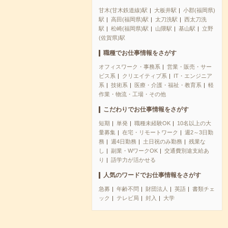
甘木(甘木鉄道線)駅
大板井駅
小郡(福岡県)
駅
高田(福岡県)駅
太刀洗駅
西太刀洗
駅
松崎(福岡県)駅
山隈駅
基山駅
立野
(佐賀県)駅
職種でお仕事情報をさがす
オフィスワーク・事務系
営業・販売・サー
ビス系
クリエイティブ系
IT・エンジニア
系
技術系
医療・介護・福祉・教育系
軽
作業・物流・工場・その他
こだわりでお仕事情報をさがす
短期
単発
職種未経験OK
10名以上の大
量募集
在宅・リモートワーク
週2～3日勤
務
週4日勤務
土日祝のみ勤務
残業な
し
副業・WワークOK
交通費別途支給あ
り
語学力が活かせる
人気のワードでお仕事情報をさがす
急募
年齢不問
財団法人
英語
書類チェ
ック
テレビ局
封入
大学