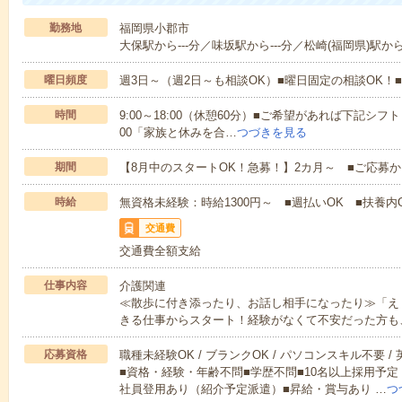
勤務地
福岡県小郡市
大保駅から---分／味坂駅から---分／松崎(福岡県)駅から-
曜日頻度
週3日～（週2日～も相談OK）■曜日固定の相談OK
時間
9:00～18:00（休憩60分）■ご希望があれば下記シフトもOK
00「家族と休みを合…
つづきを見る
期間
【8月中のスタートOK！急募！】2カ月～ ■ご応募
時給
無資格未経験：時給1300円～ ■週払いOK ■扶養内O
交通費
交通費全額支給
仕事内容
介護関連
≪散歩に付き添ったり、お話し相手になったり≫「え
きる仕事からスタート！経験がなくて不安だった方も
応募資格
職種未経験OK / ブランクOK / パソコンスキル不要 /
■資格・経験・年齢不問■学歴不問■10名以上採用予定
社員登用あり（紹介予定派遣）■昇給・賞与あり …
つ