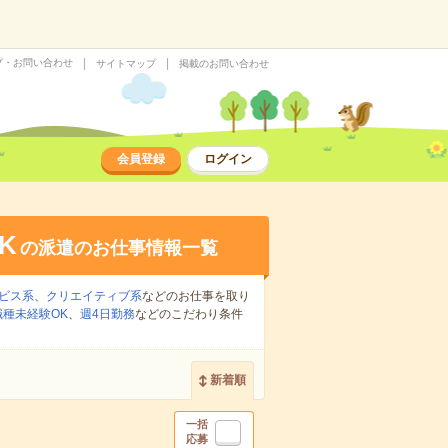
プ・お問い合わせ
サイトマップ
掲載のお問い合わせ
会員登録
ログイン
K
の派遣のお仕事情報一覧
ビス系
、
クリエイティブ系
などのお仕事を取り
職種未経験OK
、
週4日勤務
などのこだわり条件
新着順
一括
応募