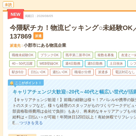
未読
NEW
掲載日
2026/08/05
今隈駅チカ！物流ピッキング○未経験OK／
137869
派遣
小郡市にある物流企業
派遣先
職種未経験OK
ブランクOK
既卒第二新卒OK
複数名募集
友達と一
40～50代活躍
WEB登録OK
週4日勤務
週5日勤務
土日祝休
シ
駅歩5分
日払いOK
週払いOK
職場が分煙
派遣多
電話対応なし
ここがポイント！
キャリアチェンジ大歓迎○20代～40代と幅広い世代が活
【キャリアチェンジ歓迎！】前職の経験は様々！アパレルや携帯の販
トのスタッフなど。様々な経歴のスタッフがものづくりワークデビュ
部資格取得費用は会社で負担）もあり、将来的なキャリアアップも○
給料は＜日払い＞が可能！年間休日120日以上！有給休暇でリフレッ
E…
つづきを見る