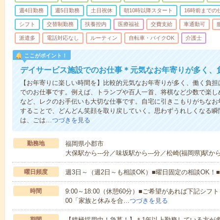
週4日勤務
週5日勤務
土日祝休
朝10時以降スタート
16時前までの
シフト
交替制勤務
扶養控内
医療福祉
交費支給
車通勤可
派遣多
電話対応なし
ルーティン
自転車・バイクOK
介護士
ここがポイント！
デイサービス施設でのお仕事＊元気なお年寄りが多く、
【お年寄りに楽しい時間を】比較的元気なお年寄りが多く、働く負担
でのお仕事です。例えば、トランプや百人一首、将棋など少数で楽し
など、レクのお手伝いも大切な仕事です。自宅に引きこもりがちなお
することで、どんどん笑顔を取り戻していく。思わずうれしくなる瞬
は、ごは…
つづきを見る
勤務地
福岡県小郡市
大保駅から---分／味坂駅から---分／松崎(福岡県)駅から-
曜日頻度
週3日～（週2日～も相談OK）■曜日固定の相談OK
時間
9:00～18:00（休憩60分）■ご希望があれば下記シフトもOK
00「家族と休みを合…
つづきを見る
期間
【積極採用中！急募！】＊1年以上勤務している方が多