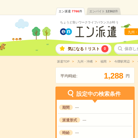
エン派遣
7766
件
エンバイト
12362
件
ちょうど良いワークライフバランスが叶う
九州・
気になる！リスト
0
保存し
派遣TOP
九州・沖縄
福岡
今隈駅周辺
,
1
2
8
8
平均時給:
円
設定中の検索条件
期間
---
派遣形式
---
時給
---