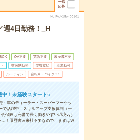
一括
応募
No.FAJKUfo400101
週4日勤務！_H
緒OK
OA不要
英語不要
履歴書不要
フト
交替制勤務
交費支給
車通勤可
ルーティン
自転車・バイクOK
躍中！未経験スタート○
売・車のディーラー・スーパーマーケッ
ーで活躍中！スキルアップ支援体制（一
社会保険も完備で長く働きやすい環境○お
シュ！履歴書＆来社不要なので、まずはW