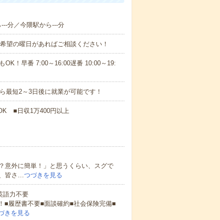
--分／今隈駅から---分
！■希望の曜日があればご相談ください！
！早番 7:00～16:00遅番 10:00～19:
から最短2～3日後に就業が可能です！
K ■日収1万400円以上
？意外に簡単！」と思うくらい、スグで
、皆さ…
つづきを見る
 英語力不要
！■履歴書不要■面談確約■社会保険完備■
づきを見る