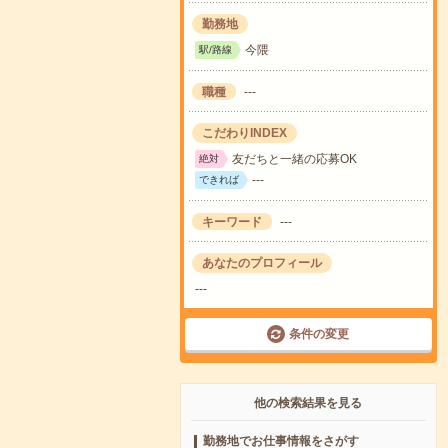
勤務地
今隈
駅/路線
職種
---
こだわりINDEX
友だちと一緒の応募OK
絶対
---
できれば
キーワード
---
あなたのプロフィール
---
条件の変更
他の検索結果を見る
勤務地でお仕事情報をさがす