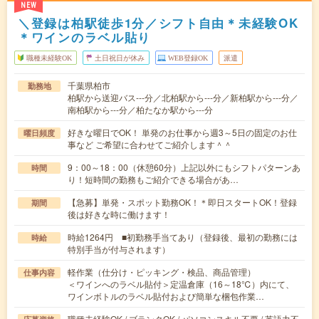
NEW
＼登録は柏駅徒歩1分／シフト自由＊未経験OK
＊ワインのラベル貼り
職種未経験OK
土日祝日が休み
WEB登録OK
派遣
千葉県柏市
勤務地
柏駅から送迎バス---分／北柏駅から---分／新柏駅から---分／
南柏駅から---分／柏たなか駅から---分
好きな曜日でOK！ 単発のお仕事から週3～5日の固定のお仕
曜日頻度
事など ご希望に合わせてご紹介します＾＾
9：00～18：00（休憩60分）上記以外にもシフトパターンあ
時間
り！短時間の勤務もご紹介できる場合があ…
【急募】単発・スポット勤務OK！＊即日スタートOK！登録
期間
後は好きな時に働けます！
時給1264円 ■初勤務手当てあり（登録後、最初の勤務には
時給
特別手当が付与されます）
軽作業（仕分け・ピッキング・検品、商品管理）
仕事内容
＜ワインへのラベル貼付＞定温倉庫（16～18℃）内にて、
ワインボトルのラベル貼付および簡単な梱包作業…
職種未経験OK / ブランクOK / パソコンスキル不要 / 英語力不