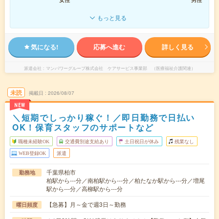
もっと見る
気になる!
応募へ進む
詳しく見る
派遣会社
マンパワーグループ株式会社 ケアサービス事業部 （医療福祉介護関連）
未読
掲載日
2026/08/07
NEW
＼短期でしっかり稼ぐ！／即日勤務で日払い
OK！保育スタッフのサポートなど
職種未経験OK
交通費別途支給あり
土日祝日が休み
残業なし
WEB登録OK
派遣
千葉県柏市
勤務地
柏駅から---分／南柏駅から---分／柏たなか駅から---分／増尾
駅から---分／高柳駅から---分
【急募】月～金で週3日～勤務
曜日頻度