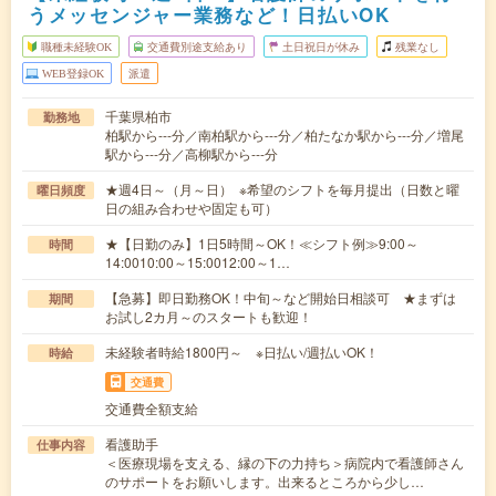
うメッセンジャー業務など！日払いOK
職種未経験OK
交通費別途支給あり
土日祝日が休み
残業なし
WEB登録OK
派遣
千葉県柏市
勤務地
柏駅から---分／南柏駅から---分／柏たなか駅から---分／増尾
駅から---分／高柳駅から---分
★週4日～（月～日） ※希望のシフトを毎月提出（日数と曜
曜日頻度
日の組み合わせや固定も可）
★【日勤のみ】1日5時間～OK！≪シフト例≫9:00～
時間
14:0010:00～15:0012:00～1…
【急募】即日勤務OK！中旬～など開始日相談可 ★まずは
期間
お試し2カ月～のスタートも歓迎！
未経験者時給1800円～ ※日払い/週払いOK！
時給
交通費
交通費全額支給
看護助手
仕事内容
＜医療現場を支える、縁の下の力持ち＞病院内で看護師さん
のサポートをお願いします。出来るところから少し…