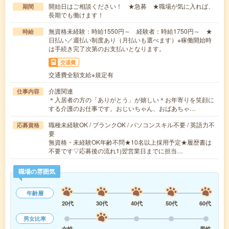
開始日はご相談ください！ ★急募 ★職場が気に入れば、
期間
長期でも働けます！
無資格未経験：時給1550円～ 経験者：時給1750円～ ★
時給
日払い／週払い制度あり（月払いも選べます）※稼働開始時
は手続き完了次第のお支払いとなります。
交通費
交通費全額支給※規定有
介護関連
仕事内容
＊入居者の方の「ありがとう」が嬉しい＊お年寄りを笑顔に
する介護のお仕事です。おじいちゃん、おばあちゃ…
職種未経験OK / ブランクOK / パソコンスキル不要 / 英語力不
応募資格
要
無資格・未経験OK年齢不問★10名以上採用予定★履歴書は
不要です▽応募後の流れ1)翌営業日までに担当…
職場の雰囲気
年齢層
20代
30代
40代
50代
60代
男女比率
女性
男性