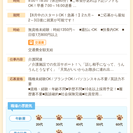
9:00～18:00（休憩60分）■ご希望があれば下記シフトも
時間
OK！早番 7:00～16:00遅番 …
【8月中のスタートOK！急募！】2カ月～ ■ご応募から最短
期間
2～3日後に就業が可能です！
無資格未経験：時給1350円～ ■週払いOK ■扶養内OK ■
時給
日収1万800円以上
交通費
交通費全額支給
介護関連
仕事内容
／介護施設での生活サポート！＼「話し相手になって、うん
うんとうなずく」「天気がいいからお散歩に連れ出…
職種未経験OK / ブランクOK / パソコンスキル不要 / 英語力不
応募資格
要
■資格・経験・年齢不問■学歴不問■10名以上採用予定！■履
歴書不要■面談確約■社会保険完備■社員登用…
職場の雰囲気
年齢層
20代
30代
40代
50代
60代