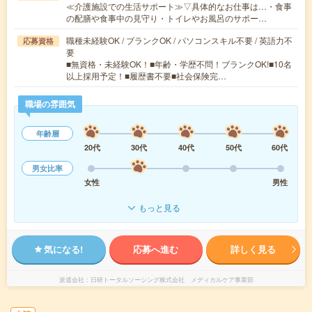
≪介護施設での生活サポート≫▽具体的なお仕事は…・食事
の配膳や食事中の見守り・トイレやお風呂のサポー…
職種未経験OK / ブランクOK / パソコンスキル不要 / 英語力不
応募資格
要
■無資格・未経験OK！■年齢・学歴不問！ブランクOK!■10名
以上採用予定！■履歴書不要■社会保険完…
職場の雰囲気
年齢層
20代
30代
40代
50代
60代
男女比率
女性
男性
もっと見る
気になる!
応募へ進む
詳しく見る
派遣会社
日研トータルソーシング株式会社 メディカルケア事業部