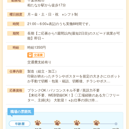
勤務地
柏たなか駅から徒歩17分
月～金・土・日・祝 ※シフト制
曜日頻度
21:00～6:00※表記のうち実働8時間です。
時間
長期【ご応募から1週間以内(最短2日目)のスピード就業が可
期間
能】即日～
時給1350円
時給
交通費
交通費支給有り
製造（組立・加工）
仕事内容
印刷が終わったチラシやポスターを規定の大きさにロボット
か手動で切断・包装・箱詰、切断後、チラシやポス…
ブランクOK / パソコンスキル不要 / 英語力不要
応募資格
【来社不要、WEB登録OK！】〇工場経験のある方〇フリー
ター、主婦(夫) 大歓迎！ ※お仕事の掛け持…
職場の雰囲気
年齢層