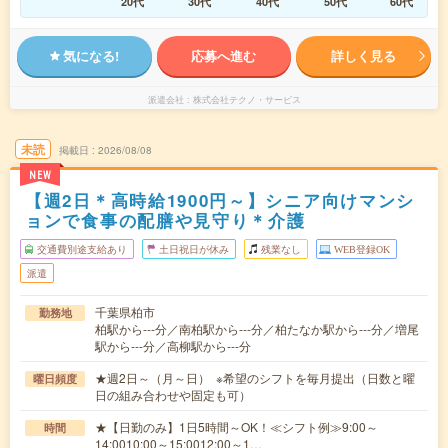
20代
30代
40代
50代
60代
気になる!
応募へ進む
詳しく見る
派遣会社
株式会社テクノ・サービス
未読
掲載日
2026/08/08
NEW
【週2日＊高時給1900円～】シニア向けマンシ
ョンで食事の配膳や見守り＊介護
交通費別途支給あり
土日祝日が休み
残業なし
WEB登録OK
派遣
千葉県柏市
勤務地
柏駅から---分／南柏駅から---分／柏たなか駅から---分／増尾
駅から---分／高柳駅から---分
★週2日～（月～日） ※希望のシフトを毎月提出（日数と曜
曜日頻度
日の組み合わせや固定も可）
★【日勤のみ】1日5時間～OK！≪シフト例≫9:00～
時間
14:0010:00～15:0012:00～1…