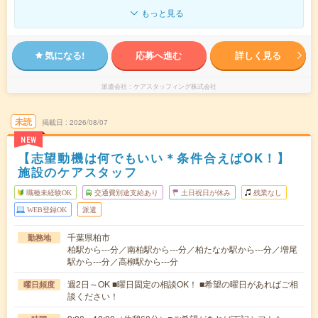
もっと見る
気になる!
応募へ進む
詳しく見る
派遣会社
ケアスタッフィング株式会社
未読
掲載日
2026/08/07
NEW
【志望動機は何でもいい＊条件合えばOK！】
施設のケアスタッフ
職種未経験OK
交通費別途支給あり
土日祝日が休み
残業なし
WEB登録OK
派遣
千葉県柏市
勤務地
柏駅から---分／南柏駅から---分／柏たなか駅から---分／増尾
駅から---分／高柳駅から---分
週2日～OK ■曜日固定の相談OK！ ■希望の曜日があればご相
曜日頻度
談ください！