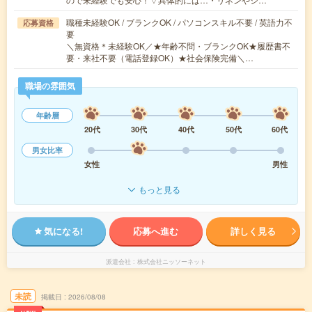
職種未経験OK / ブランクOK / パソコンスキル不要 / 英語力不
応募資格
要
＼無資格＊未経験OK／★年齢不問・ブランクOK★履歴書不
要・来社不要（電話登録OK）★社会保険完備＼…
職場の雰囲気
年齢層
20代
30代
40代
50代
60代
男女比率
女性
男性
もっと見る
気になる!
応募へ進む
詳しく見る
派遣会社
株式会社ニッソーネット
未読
掲載日
2026/08/08