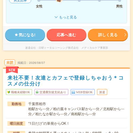
男女比率
女性
男性
もっと見る
気になる!
応募へ進む
詳しく見る
派遣会社
日研トータルソーシング株式会社 メディカルケア事業部
未読
掲載日
2026/08/07
NEW
来社不要！友達とカフェで登録しちゃおう＊コ
スメの仕分け
職種未経験OK
交通費別途支給あり
WEB登録OK
派遣
千葉県柏市
勤務地
柏駅から---分／柏の葉キャンパス駅から---分／北柏駅から---
分／柏たなか駅から---分／南柏駅から---分
“1日だけ”の単発からOK！
曜日頻度
希望の時間帯を選べます！＜シフト例：5時間～＞8：00～