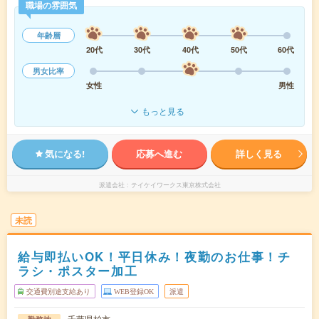
職場の雰囲気
年齢層
20代
30代
40代
50代
60代
男女比率
女性
男性
もっと見る
気になる!
応募へ進む
詳しく見る
派遣会社
テイケイワークス東京株式会社
未読
給与即払いOK！平日休み！夜勤のお仕事！チ
ラシ・ポスター加工
交通費別途支給あり
WEB登録OK
派遣
千葉県柏市