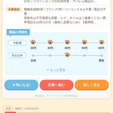
のポップコーンカップの出荷作業・アパレル商品の…
職種未経験OK / ブランクOK / パソコンスキル不要 / 英語力不
応募資格
要
高校生は不可過度な染髪、ヒゲ、ネイルはご遠慮ください携
帯電話をお持ちの方（連絡に必要なため）【雇用契…
職場の雰囲気
年齢層
20代
30代
40代
50代
60代
男女比率
女性
男性
もっと見る
気になる!
応募へ進む
詳しく見る
派遣会社
テイケイワークス東京株式会社
未読
掲載日
2026/08/08