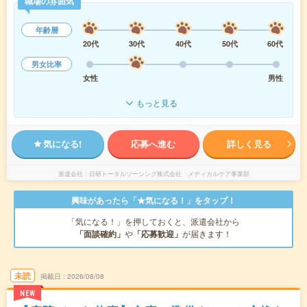
職場の雰囲気
年齢層
20代
30代
40代
50代
60代
男女比率
女性
男性
もっと見る
気になる!
応募へ進む
詳しく見る
派遣会社
日研トータルソーシング株式会社 メディカルケア事業部
興味があったら「★気になる！」をタップ！
「気になる！」を押しておくと、派遣会社から
「面談確約」
や
「応募歓迎」
が届きます！
未読
掲載日
2026/08/08
NEW