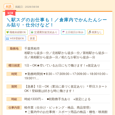
未読
掲載日
2026/08/08
NEW
＼駅スグのお仕事も！／倉庫内でかんたんシー
ル貼り・仕分けなど！
職種未経験OK
交通費別途支給あり
土日祝日が休み
残業なし
WEB登録OK
派遣
千葉県柏市
勤務地
柏駅から徒歩---分／北柏駅から徒歩---分／新柏駅から徒歩---
分／南柏駅から徒歩---分／柏たなか駅から徒歩---分
1日～OK★空いているお日にちで働けます！※規定あり
曜日頻度
▼勤務時間例▼8:30～17:309:00～17:009:00～18:0010:00～
時間
19:0011…
【急募】1日～OK（業法に基づく規定あり）＊即日スタート
期間
OK！登録後は好きな時に働けます！
時給1333円～ ■初勤務手当あり ※規定による
時給
軽作業（仕分け・ピッキング・検品、商品管理）
仕事内容
▼ご案内中のお仕事例・スポーツ用品の検品・梱包・映画館