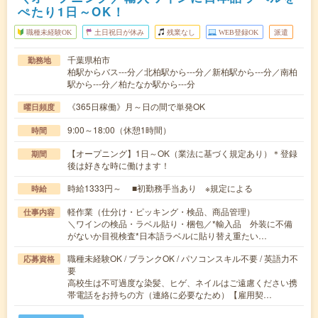
ぺたり1日～OK！
職種未経験OK
土日祝日が休み
残業なし
WEB登録OK
派遣
千葉県柏市
勤務地
柏駅からバス---分／北柏駅から---分／新柏駅から---分／南柏
駅から---分／柏たなか駅から---分
《365日稼働》月～日の間で単発OK
曜日頻度
9:00～18:00（休憩1時間）
時間
【オープニング】1日～OK（業法に基づく規定あり）＊登録
期間
後は好きな時に働けます！
時給1333円～ ■初勤務手当あり ※規定による
時給
軽作業（仕分け・ピッキング・検品、商品管理）
仕事内容
＼ワインの検品・ラベル貼り・梱包／*輸入品 外装に不備
がないか目視検査*日本語ラベルに貼り替え重たい…
職種未経験OK / ブランクOK / パソコンスキル不要 / 英語力不
応募資格
要
高校生は不可過度な染髪、ヒゲ、ネイルはご遠慮ください携
帯電話をお持ちの方（連絡に必要なため）【雇用契…