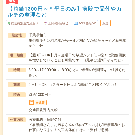
NEW
【時給1300円～＊平日のみ】病院で受付やカ
ルテの整理など
交通費別途支給あり
土日祝日が休み
WEB登録OK
派遣
千葉県柏市
勤務地
柏の葉キャンパス駅から---分／柏たなか駅から---分／新柏駅
から---分
【週3日～OK】月～金曜日で希望シフト制 ※徐々に勤務回数
曜日頻度
を増やしていくことも可能です！（最初は週3日からなど）
8:00～17:009:00～18:00など※ご希望の時間帯をご相談くだ
時間
さい。
2ヶ月～OK ※スタート日はお気軽にご相談ください！
期間
時給1300円～
時給
交通費
交通費規定内支給
医療事務・病院受付
仕事内容
／看護師さん、お医者さんの“縁の下の力持ち”医療事務のお
仕事になります！＼▽具体的には…・受付で患者…