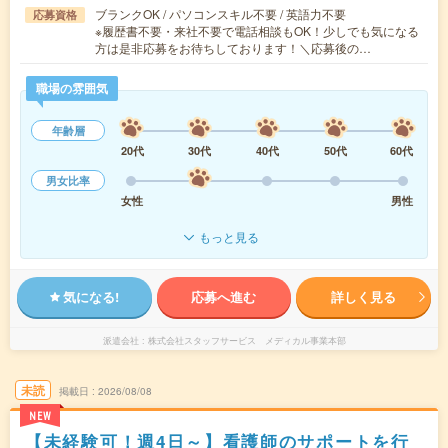
ブランクOK / パソコンスキル不要 / 英語力不要
応募資格
※履歴書不要・来社不要で電話相談もOK！少しでも気になる
方は是非応募をお待ちしております！＼応募後の…
職場の雰囲気
年齢層
20代
30代
40代
50代
60代
男女比率
女性
男性
もっと見る
気になる!
応募へ進む
詳しく見る
派遣会社
株式会社スタッフサービス メディカル事業本部
未読
掲載日
2026/08/08
NEW
【未経験可！週4日～】看護師のサポートを行