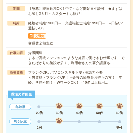
【急募】即日勤務OK！中旬～など開始日相談可 ★まずは
期間
お試し2カ月～のスタートも歓迎！
経験者時給1900円～ 介護福祉士時給1950円～ ※日払い/
時給
週払いOK
交通費
交通費全額支給
介護関連
仕事内容
まるで高級マンションのような施設で働けるお仕事です！で
きたばかりの施設が多く、利用者さんの要介護度も…
ブランクOK / パソコンスキル不要 / 英語力不要
応募資格
＜無資格・ブランクOK！＞介護の経験をお持ちの方！・年
齢、学歴不問！・WワークOK！・10名以上採用…
職場の雰囲気
年齢層
20代
30代
40代
50代
60代
男女比率
女性
男性