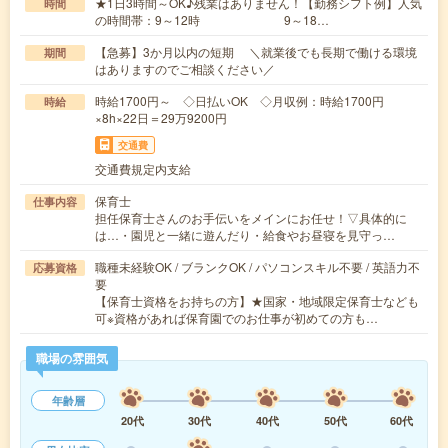
★1日3時間～OK♪残業はありません！【勤務シフト例】人気
時間
の時間帯：9～12時 9～18…
【急募】3か月以内の短期 ＼就業後でも長期で働ける環境
期間
はありますのでご相談ください／
時給1700円～ ◇日払いOK ◇月収例：時給1700円
時給
×8h×22日＝29万9200円
交通費
交通費規定内支給
保育士
仕事内容
担任保育士さんのお手伝いをメインにお任せ！▽具体的に
は…・園児と一緒に遊んだり・給食やお昼寝を見守っ…
職種未経験OK / ブランクOK / パソコンスキル不要 / 英語力不
応募資格
要
【保育士資格をお持ちの方】★国家・地域限定保育士なども
可※資格があれば保育園でのお仕事が初めての方も…
職場の雰囲気
年齢層
20代
30代
40代
50代
60代