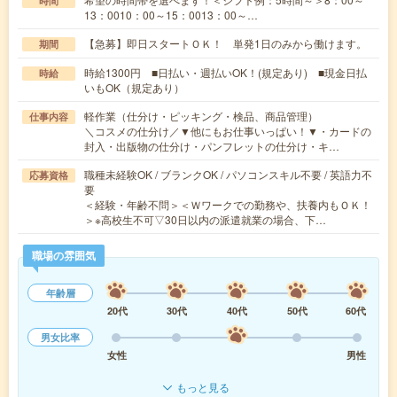
時間
13：0010：00～15：0013：00～…
【急募】即日スタートＯＫ！ 単発1日のみから働けます。
期間
時給1300円 ■日払い・週払いOK！(規定あり) ■現金日払
時給
いもOK（規定あり）
軽作業（仕分け・ピッキング・検品、商品管理）
仕事内容
＼コスメの仕分け／▼他にもお仕事いっぱい！▼・カードの
封入・出版物の仕分け・パンフレットの仕分け・キ…
職種未経験OK / ブランクOK / パソコンスキル不要 / 英語力不
応募資格
要
＜経験・年齢不問＞＜Ｗワークでの勤務や、扶養内もＯＫ！
＞※高校生不可▽30日以内の派遣就業の場合、下…
職場の雰囲気
年齢層
20代
30代
40代
50代
60代
男女比率
女性
男性
もっと見る