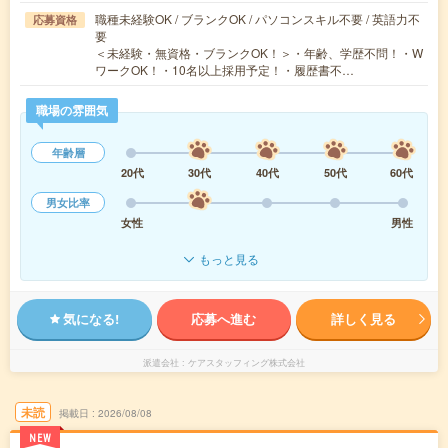
職種未経験OK / ブランクOK / パソコンスキル不要 / 英語力不
応募資格
要
＜未経験・無資格・ブランクOK！＞・年齢、学歴不問！・W
ワークOK！・10名以上採用予定！・履歴書不…
職場の雰囲気
年齢層
20代
30代
40代
50代
60代
男女比率
女性
男性
もっと見る
気になる!
応募へ進む
詳しく見る
派遣会社
ケアスタッフィング株式会社
未読
掲載日
2026/08/08
NEW