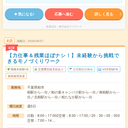
気になる!
応募へ進む
詳しく見る
派遣会社
株式会社マイワーク
未読
掲載日
2026/08/07
NEW
【力仕事＆残業ほぼナシ！】未経験から挑戦で
きるモノづくりワーク
職種未経験OK
交通費別途支給あり
土日祝日が休み
WEB登録OK
無期雇用派遣
千葉県柏市
勤務地
柏駅から---分／柏の葉キャンパス駅から---分／南柏駅から---
分／北柏駅から---分／柏たなか駅から---分
週5日
曜日頻度
日勤：8:00～17:002交替：8:30～17:00／20：30～05：003
時間
交替：7:00～14…