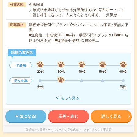
介護関連
仕事内容
／無資格未経験から始める介護施設での生活サポート！＼
「話し相手になって、うんうんとうなずく」「天気が…
職種未経験OK / ブランクOK / パソコンスキル不要 / 英語力不
応募資格
要
■無資格・未経験OK！■年齢・学歴不問！ブランクOK!■10名
以上採用予定！■履歴書不要■社会保険完…
職場の雰囲気
年齢層
20代
30代
40代
50代
60代
男女比率
女性
男性
もっと見る
気になる!
応募へ進む
詳しく見る
派遣会社
日研トータルソーシング株式会社 メディカルケア事業部