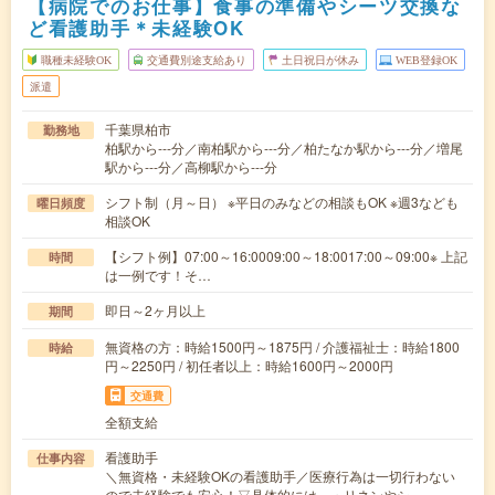
【病院でのお仕事】食事の準備やシーツ交換な
ど看護助手＊未経験OK
職種未経験OK
交通費別途支給あり
土日祝日が休み
WEB登録OK
派遣
千葉県柏市
勤務地
柏駅から---分／南柏駅から---分／柏たなか駅から---分／増尾
駅から---分／高柳駅から---分
シフト制（月～日） ※平日のみなどの相談もOK ※週3なども
曜日頻度
相談OK
【シフト例】07:00～16:0009:00～18:0017:00～09:00※ 上記
時間
は一例です！そ…
即日～2ヶ月以上
期間
無資格の方：時給1500円～1875円 / 介護福祉士：時給1800
時給
円～2250円 / 初任者以上：時給1600円～2000円
交通費
全額支給
看護助手
仕事内容
＼無資格・未経験OKの看護助手／医療行為は一切行わない
ので未経験でも安心！▽具体的には…・リネンやシ…