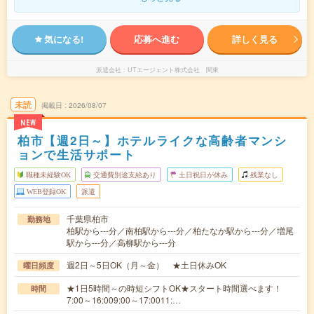
気になる!
応募へ進む
詳しく見る
派遣会社
UTエージェント株式会社 関東
未読
掲載日
2026/08/07
NEW
柏市【週2日～】ホテルライクな高齢者マンシ
ョンで生活サポート
職種未経験OK
交通費別途支給あり
土日祝日が休み
残業なし
WEB登録OK
派遣
千葉県柏市
勤務地
柏駅から---分／南柏駅から---分／柏たなか駅から---分／増尾
駅から---分／高柳駅から---分
週2日～5日OK（月～金） ★土日休みOK
曜日頻度
★1日5時間～の時短シフトOK★スタート時間選べます！
時間
7:00～16:009:00～17:0011:…