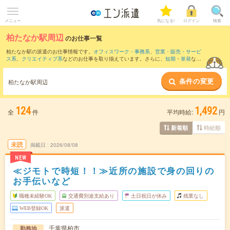
メニュー
気になる!
ログイン
検索
柏たなか駅周辺
のお仕事一覧
柏たなか駅の派遣のお仕事情報です。
オフィスワーク・事務系
、
営業・販売・サービ
ス系
、
クリエイティブ系
などのお仕事を取り揃えています。さらに、
短期
・
単発
など
の期間や、
職種未経験OK
などのこだわり条件で絞り込んでいただけます。
条件の変更
また、
柏駅
・
柏の葉キャンパス駅
・
北柏駅
・
南柏駅
・
新松戸駅
など近隣駅のお仕事も
柏たなか駅周辺
ご確認いただけます。
124
1,492
全
件
平均時給:
円
時給順
新着順
未読
掲載日
2026/08/08
NEW
≪ジモトで時短！！≫近所の施設で身の回りの
お手伝いなど
職種未経験OK
交通費別途支給あり
土日祝日が休み
残業なし
WEB登録OK
派遣
千葉県柏市
勤務地