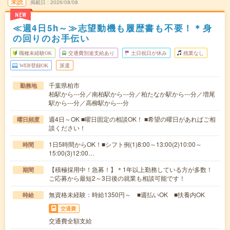
未読
掲載日
2026/08/08
NEW
≪週4日5h～≫志望動機も履歴書も不要！＊身
の回りのお手伝い
職種未経験OK
交通費別途支給あり
土日祝日が休み
残業なし
WEB登録OK
派遣
千葉県柏市
勤務地
柏駅から---分／南柏駅から---分／柏たなか駅から---分／増尾
駅から---分／高柳駅から---分
週4日～OK ■曜日固定の相談OK！ ■希望の曜日があればご相
曜日頻度
談ください！
1日5時間からOK！■シフト例(1)8:00～13:00(2)10:00～
時間
15:00(3)12:00…
【積極採用中！急募！】＊1年以上勤務している方が多数！
期間
ご応募から最短2～3日後の就業も相談可能です！
無資格未経験：時給1350円～ ■週払いOK ■扶養内OK
時給
交通費
交通費全額支給