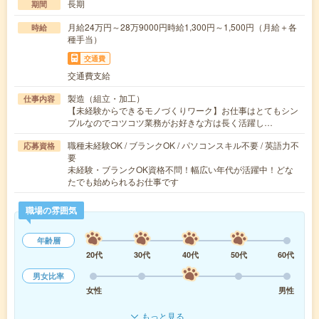
長期
期間
月給24万円～28万9000円時給1,300円～1,500円（月給＋各
時給
種手当）
交通費
交通費支給
製造（組立・加工）
仕事内容
【未経験からできるモノづくりワーク】お仕事はとてもシン
プルなのでコツコツ業務がお好きな方は長く活躍し…
職種未経験OK / ブランクOK / パソコンスキル不要 / 英語力不
応募資格
要
未経験・ブランクOK資格不問！幅広い年代が活躍中！どな
たでも始められるお仕事です
職場の雰囲気
年齢層
20代
30代
40代
50代
60代
男女比率
女性
男性
もっと見る