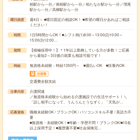
柏駅から---分／南柏駅から---分／柏たなか駅から---分／増尾
駅から---分／高柳駅から---分
週4日～ ■曜日固定の相談OK！ ■希望の曜日があればご相談
曜日頻度
ください！
1日5時間からOK！■シフト例(1)8:00～13:00(2)10:00～
時間
15:00(3)12:00…
【積極採用中！】＊1年以上勤務している方が多数！ご応募
期間
から最短2～3日後の就業も相談可能です！
無資格未経験：時給1350円～ ■週払いOK ■扶養内OK
時給
交通費
交通費全額支給
介護関連
仕事内容
／無資格未経験から始める介護施設での生活サポート！＼
「話し相手になって、うんうんとうなずく」「天気が…
職種未経験OK / ブランクOK / パソコンスキル不要 / 英語力不
応募資格
要
■無資格・未経験OK！■年齢・学歴不問！ブランクOK!■10名
以上採用予定！■履歴書不要■社会保険完…