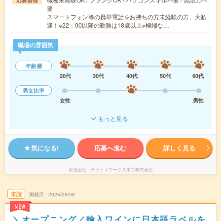
応募資格
要
スマートフォン等の携帯電話をお持ちの方未経験の方、大歓
迎！※22：00以降の勤務は18歳以上※極端な…
職場の雰囲気
年齢層
20代
30代
40代
50代
60代
男女比率
女性
男性
もっと見る
気になる!
応募へ進む
詳しく見る
派遣会社
テイケイワークス東京株式会社
未読
掲載日
2026/08/08
NEW
＼オープニング／輸入ワインに日本語ラベルを