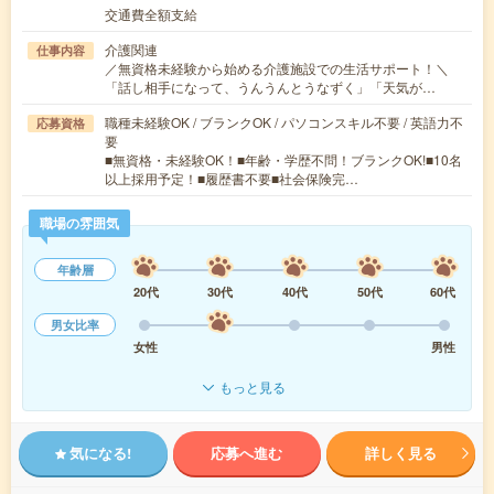
交通費全額支給
介護関連
仕事内容
／無資格未経験から始める介護施設での生活サポート！＼
「話し相手になって、うんうんとうなずく」「天気が…
職種未経験OK / ブランクOK / パソコンスキル不要 / 英語力不
応募資格
要
■無資格・未経験OK！■年齢・学歴不問！ブランクOK!■10名
以上採用予定！■履歴書不要■社会保険完…
職場の雰囲気
年齢層
20代
30代
40代
50代
60代
男女比率
女性
男性
もっと見る
気になる!
応募へ進む
詳しく見る