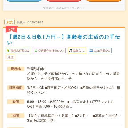
派遣会社
株式会社ニッソーネット
未読
掲載日
2026/08/07
NEW
【週2日＆日収1万円～】高齢者の生活のお手伝
い
職種未経験OK
交通費別途支給あり
残業なし
WEB登録OK
派遣
千葉県柏市
勤務地
柏駅から---分／南柏駅から---分／柏たなか駅から---分／増尾
駅から---分／高柳駅から---分
週2日～OK ■曜日固定の相談OK！ ■希望の曜日があればご相
曜日頻度
談ください！
9:00～18:00（休憩60分）■ご希望があれば下記シフトも
時間
OK！早番 7:00～16:00遅番 …
【現在も積極採用中！急募！】■2カ月～ ■応募から最短2～
期間
3日後に就業可能！