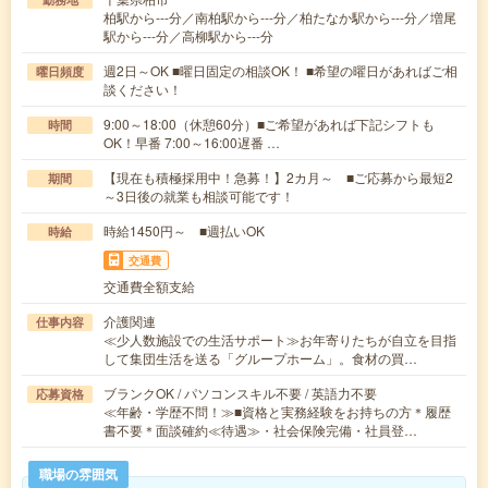
柏駅から---分／南柏駅から---分／柏たなか駅から---分／増尾
駅から---分／高柳駅から---分
週2日～OK ■曜日固定の相談OK！ ■希望の曜日があればご相
曜日頻度
談ください！
9:00～18:00（休憩60分）■ご希望があれば下記シフトも
時間
OK！早番 7:00～16:00遅番 …
【現在も積極採用中！急募！】2カ月～ ■ご応募から最短2
期間
～3日後の就業も相談可能です！
時給1450円～ ■週払いOK
時給
交通費
交通費全額支給
介護関連
仕事内容
≪少人数施設での生活サポート≫お年寄りたちが自立を目指
して集団生活を送る「グループホーム」。食材の買…
ブランクOK / パソコンスキル不要 / 英語力不要
応募資格
≪年齢・学歴不問！≫■資格と実務経験をお持ちの方＊履歴
書不要＊面談確約≪待遇≫・社会保険完備・社員登…
職場の雰囲気