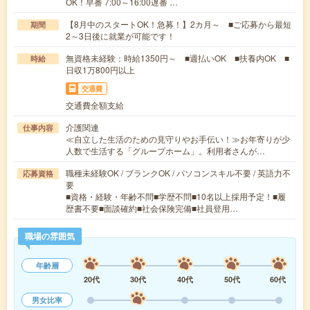
OK！早番 7:00～16:00遅番 …
【8月中のスタートOK！急募！】2カ月～ ■ご応募から最短
期間
2～3日後に就業が可能です！
無資格未経験：時給1350円～ ■週払いOK ■扶養内OK ■
時給
日収1万800円以上
交通費
交通費全額支給
介護関連
仕事内容
≪自立した生活のための見守りやお手伝い！≫お年寄りが少
人数で生活する「グループホーム」。利用者さんが…
職種未経験OK / ブランクOK / パソコンスキル不要 / 英語力不
応募資格
要
■資格・経験・年齢不問■学歴不問■10名以上採用予定！■履
歴書不要■面談確約■社会保険完備■社員登用…
職場の雰囲気
年齢層
20代
30代
40代
50代
60代
男女比率