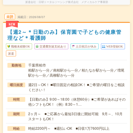
派遣会社
日研トータルソーシング株式会社 メディカルケア事業部
未読
掲載日
2026/08/07
NEW
【週2～＊日勤のみ】保育園で子どもの健康管
理など＊看護師
職種未経験OK
交通費別途支給あり
土日祝日が休み
WEB登録OK
派遣
千葉県柏市
勤務地
柏駅から---分／南柏駅から---分／柏たなか駅から---分／増尾
駅から---分／高柳駅から---分
週2日～OK！ ■曜日固定の相談OK！ ■ご希望の曜日をご相談
曜日頻度
ください！
【日勤のみ】9:00～18:00（休憩60分）■ご希望があればその
時間
他シフトもOK！（例）8:30～1…
2ヶ月～ ■ご応募から最短3日後に開始可能 9月～、10月
期間
スタートもOK！
時給2200円～ ■週払いOK ■日収1万7600円以上
時給