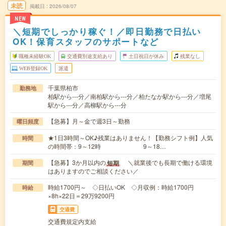
未読
掲載日
2026/08/07
NEW
＼短期でしっかり稼ぐ！／即日勤務で日払い
OK！保育スタッフのサポートなど
職種未経験OK
交通費別途支給あり
土日祝日が休み
残業なし
WEB登録OK
派遣
千葉県柏市
勤務地
柏駅から---分／南柏駅から---分／柏たなか駅から---分／増尾
駅から---分／高柳駅から---分
【急募】月～金で週3日～勤務
曜日頻度
★1日3時間～OK♪残業はありません！【勤務シフト例】人気
時間
の時間帯：9～12時 9～18…
【急募】3か月以内の
＼就業後でも長期で働ける環境
短期
期間
はありますのでご相談ください／
時給1700円～ ◇日払いOK ◇月収例：時給1700円
時給
×8h×22日＝29万9200円
交通費
交通費規定内支給