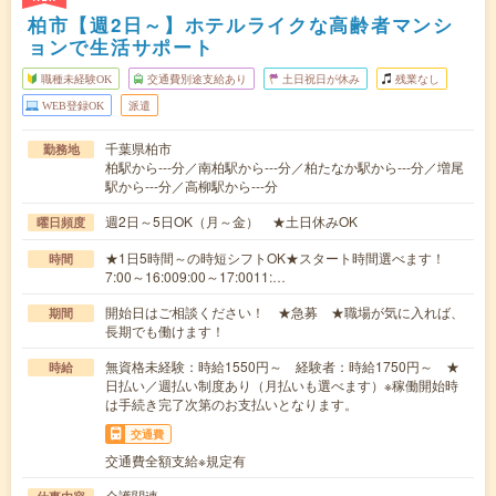
柏市【週2日～】ホテルライクな高齢者マンシ
ョンで生活サポート
職種未経験OK
交通費別途支給あり
土日祝日が休み
残業なし
WEB登録OK
派遣
千葉県柏市
勤務地
柏駅から---分／南柏駅から---分／柏たなか駅から---分／増尾
駅から---分／高柳駅から---分
週2日～5日OK（月～金） ★土日休みOK
曜日頻度
★1日5時間～の時短シフトOK★スタート時間選べます！
時間
7:00～16:009:00～17:0011:…
開始日はご相談ください！ ★急募 ★職場が気に入れば、
期間
長期でも働けます！
無資格未経験：時給1550円～ 経験者：時給1750円～ ★
時給
日払い／週払い制度あり（月払いも選べます）※稼働開始時
は手続き完了次第のお支払いとなります。
交通費
交通費全額支給※規定有
介護関連