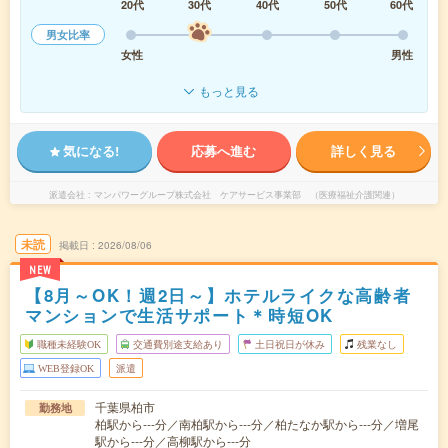
20代
30代
40代
50代
60代
男女比率
女性
男性
もっと見る
気になる!
応募へ進む
詳しく見る
派遣会社
マンパワーグループ株式会社 ケアサービス事業部 （医療福祉介護関連）
未読
掲載日
2026/08/06
NEW
【8月～OK！週2日～】ホテルライクな高齢者
マンションで生活サポート＊時短OK
職種未経験OK
交通費別途支給あり
土日祝日が休み
残業なし
WEB登録OK
派遣
千葉県柏市
勤務地
柏駅から---分／南柏駅から---分／柏たなか駅から---分／増尾
駅から---分／高柳駅から---分