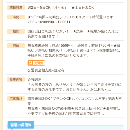
週2日～5日OK（月～金） ★土日休みOK
曜日頻度
★1日5時間～の時短シフトOK★スタート時間選べます！
時間
7:00～16:009:00～17:0011:…
開始日はご相談ください！ ★急募 ★職場が気に入れば、
期間
長期でも働けます！
無資格未経験：時給1550円～ 経験者：時給1750円～★日
時給
払い／週払い制度あり（月払いも選べます）※稼働開始時は
手続き完了次第のお支払いとなります。
交通費
交通費全額支給※規定有
介護関連
仕事内容
＊入居者の方の「ありがとう」が嬉しい＊お年寄りを笑顔に
する介護のお仕事です。おじいちゃん、おばあちゃ…
職種未経験OK / ブランクOK / パソコンスキル不要 / 英語力不
応募資格
要
無資格・未経験OK年齢不問★10名以上採用予定★履歴書は
不要です▽応募後の流れ1)翌営業日までに担当…
職場の雰囲気