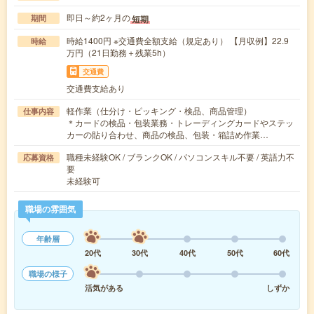
即日～約2ヶ月の
短期
期間
時給1400円 ※交通費全額支給（規定あり） 【月収例】22.9
時給
万円（21日勤務＋残業5h）
交通費
交通費支給あり
軽作業（仕分け・ピッキング・検品、商品管理）
仕事内容
＊カードの検品・包装業務・トレーディングカードやステッ
カーの貼り合わせ、商品の検品、包装・箱詰め作業…
職種未経験OK / ブランクOK / パソコンスキル不要 / 英語力不
応募資格
要
未経験可
職場の雰囲気
年齢層
20代
30代
40代
50代
60代
職場の様子
活気がある
しずか