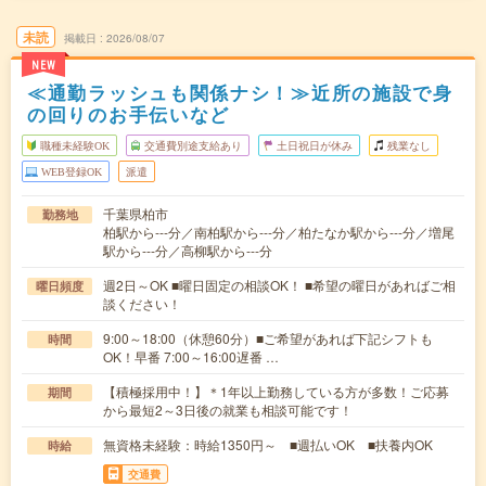
未読
掲載日
2026/08/07
NEW
≪通勤ラッシュも関係ナシ！≫近所の施設で身
の回りのお手伝いなど
職種未経験OK
交通費別途支給あり
土日祝日が休み
残業なし
WEB登録OK
派遣
千葉県柏市
勤務地
柏駅から---分／南柏駅から---分／柏たなか駅から---分／増尾
駅から---分／高柳駅から---分
週2日～OK ■曜日固定の相談OK！ ■希望の曜日があればご相
曜日頻度
談ください！
9:00～18:00（休憩60分）■ご希望があれば下記シフトも
時間
OK！早番 7:00～16:00遅番 …
【積極採用中！】＊1年以上勤務している方が多数！ご応募
期間
から最短2～3日後の就業も相談可能です！
無資格未経験：時給1350円～ ■週払いOK ■扶養内OK
時給
交通費