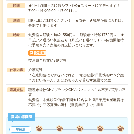
★1日5時間～の時短シフトOK★スタート時間選べます！
時間
7:00～16:009:00～17:0011:…
開始日はご相談ください！ ★急募 ★職場が気に入れば、
期間
長期でも働けます！
無資格未経験：時給1550円～ 経験者：時給1750円～ ★
時給
日払い／週払い制度あり（月払いも選べます）※稼働開始時
は手続き完了次第のお支払いとなります。
交通費
交通費全額支給※規定有
介護関連
仕事内容
＊在宅勤務はできないけれど、時短も週2日勤務も叶う介護
＊おじいちゃん、おばあちゃんが暮らす施設での生…
職種未経験OK / ブランクOK / パソコンスキル不要 / 英語力不
応募資格
要
無資格・未経験OK年齢不問★10名以上採用予定★履歴書は
不要です▽応募後の流れ1)翌営業日までに担当…
職場の雰囲気
年齢層