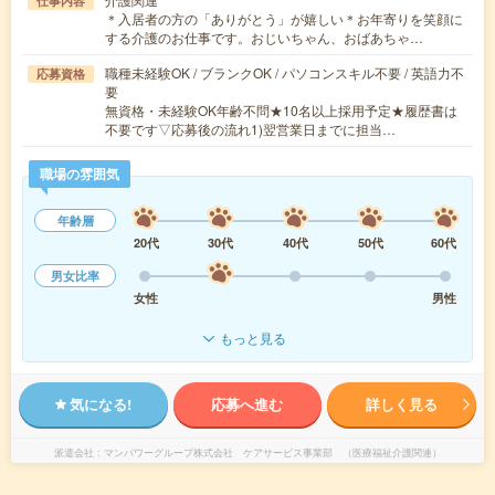
仕事内容
＊入居者の方の「ありがとう」が嬉しい＊お年寄りを笑顔に
する介護のお仕事です。おじいちゃん、おばあちゃ…
職種未経験OK / ブランクOK / パソコンスキル不要 / 英語力不
応募資格
要
無資格・未経験OK年齢不問★10名以上採用予定★履歴書は
不要です▽応募後の流れ1)翌営業日までに担当…
職場の雰囲気
年齢層
20代
30代
40代
50代
60代
男女比率
女性
男性
もっと見る
気になる!
応募へ進む
詳しく見る
派遣会社
マンパワーグループ株式会社 ケアサービス事業部 （医療福祉介護関連）