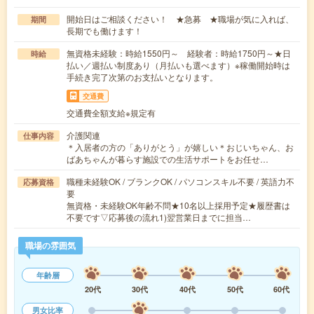
開始日はご相談ください！ ★急募 ★職場が気に入れば、
期間
長期でも働けます！
無資格未経験：時給1550円～ 経験者：時給1750円～★日
時給
払い／週払い制度あり（月払いも選べます）※稼働開始時は
手続き完了次第のお支払いとなります。
交通費
交通費全額支給※規定有
介護関連
仕事内容
＊入居者の方の「ありがとう」が嬉しい＊おじいちゃん、お
ばあちゃんが暮らす施設での生活サポートをお任せ…
職種未経験OK / ブランクOK / パソコンスキル不要 / 英語力不
応募資格
要
無資格・未経験OK年齢不問★10名以上採用予定★履歴書は
不要です▽応募後の流れ1)翌営業日までに担当…
職場の雰囲気
年齢層
20代
30代
40代
50代
60代
男女比率