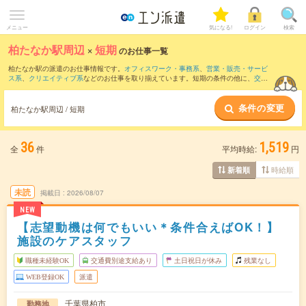
メニュー
気になる!
ログイン
検索
柏たなか駅周辺
×
短期
のお仕事一覧
柏たなか駅の派遣のお仕事情報です。
オフィスワーク・事務系
、
営業・販売・サービ
ス系
、
クリエイティブ系
などのお仕事を取り揃えています。短期の条件の他に、
交通
費別途支給あり
、
職種未経験OK
、
友だちと一緒の応募OK
などでもお探し頂けます。
条件の変更
柏たなか駅周辺 / 短期
36
1,519
全
件
平均時給:
円
時給順
新着順
未読
掲載日
2026/08/07
NEW
【志望動機は何でもいい＊条件合えばOK！】
施設のケアスタッフ
職種未経験OK
交通費別途支給あり
土日祝日が休み
残業なし
WEB登録OK
派遣
千葉県柏市
勤務地