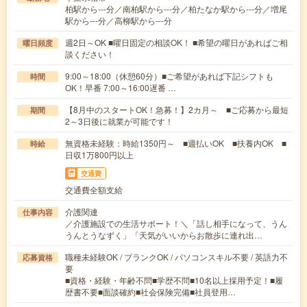
柏駅から---分／南柏駅から---分／柏たなか駅から---分／増尾
駅から---分／高柳駅から---分
週2日～OK ■曜日固定の相談OK！ ■希望の曜日があればご相
曜日頻度
談ください！
9:00～18:00（休憩60分）■ご希望があれば下記シフトも
時間
OK！早番 7:00～16:00遅番 …
【8月中のスタートOK！急募！】2カ月～ ■ご応募から最短
期間
2～3日後に就業が可能です！
無資格未経験：時給1350円～ ■週払いOK ■扶養内OK ■
時給
日収1万800円以上
交通費
交通費全額支給
介護関連
仕事内容
／介護施設での生活サポート！＼「話し相手になって、うん
うんとうなずく」「天気がいいからお散歩に連れ出…
職種未経験OK / ブランクOK / パソコンスキル不要 / 英語力不
応募資格
要
■資格・経験・年齢不問■学歴不問■10名以上採用予定！■履
歴書不要■面談確約■社会保険完備■社員登用…