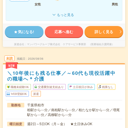
女性
男性
もっと見る
気になる!
応募へ進む
詳しく見る
派遣会社
マンパワーグループ株式会社 ケアサービス事業部 （医療福祉介護関連）
未読
掲載日
2026/08/06
NEW
＼10年後にも残る仕事／～60代も現役活躍中
の職場へ＊介護
職種未経験OK
交通費別途支給あり
土日祝日が休み
残業なし
WEB登録OK
派遣
千葉県柏市
勤務地
柏駅から---分／南柏駅から---分／柏たなか駅から---分／増尾
駅から---分／高柳駅から---分
週2日～5日OK（月～金） ★土日休みOK
曜日頻度