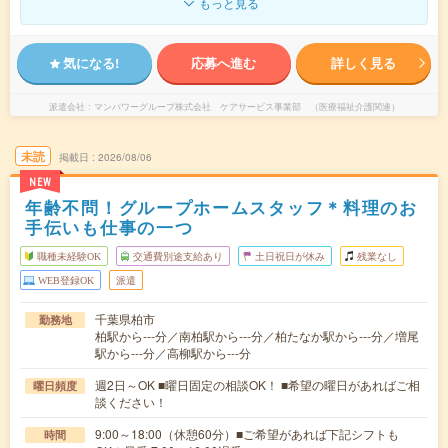
もっと見る
気になる!
応募へ進む
詳しく見る
派遣会社
マンパワーグループ株式会社 ケアサービス事業部 （医療福祉介護関連）
未読
掲載日
2026/08/06
NEW
年齢不問！グループホームスタッフ＊料理のお
手伝いも仕事の一つ
職種未経験OK
交通費別途支給あり
土日祝日が休み
残業なし
WEB登録OK
派遣
千葉県柏市
勤務地
柏駅から---分／南柏駅から---分／柏たなか駅から---分／増尾
駅から---分／高柳駅から---分
週2日～OK ■曜日固定の相談OK！ ■希望の曜日があればご相
曜日頻度
談ください！
9:00～18:00（休憩60分）■ご希望があれば下記シフトも
時間