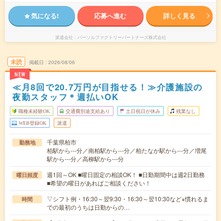
気になる!
応募へ進む
詳しく見る
派遣会社
パーソルファクトリーパートナーズ株式会社
未読
掲載日
2026/08/06
NEW
≪月8回で20.7万円が目指せる！≫介護施設の
夜勤スタッフ＊週払いOK
職種未経験OK
交通費別途支給あり
土日祝日が休み
残業なし
WEB登録OK
派遣
千葉県柏市
勤務地
柏駅から---分／南柏駅から---分／柏たなか駅から---分／増尾
駅から---分／高柳駅から---分
週1回～OK ■曜日固定の相談OK！ ■日勤期間中は週2日勤務
曜日頻度
■希望の曜日があればご相談ください！
▽シフト例・16:30～翌9:30・16:30～翌10:30など※慣れるま
時間
での最初のうちは日勤からの…