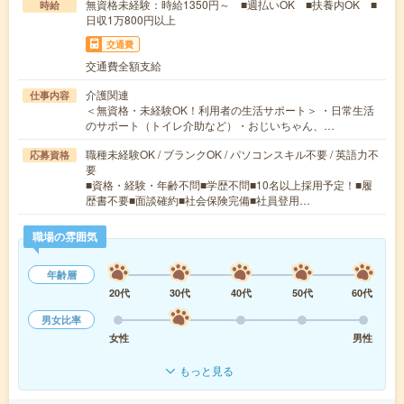
無資格未経験：時給1350円～ ■週払いOK ■扶養内OK ■
時給
日収1万800円以上
交通費
交通費全額支給
介護関連
仕事内容
＜無資格・未経験OK！利用者の生活サポート＞ ・日常生活
のサポート（トイレ介助など）・おじいちゃん、…
職種未経験OK / ブランクOK / パソコンスキル不要 / 英語力不
応募資格
要
■資格・経験・年齢不問■学歴不問■10名以上採用予定！■履
歴書不要■面談確約■社会保険完備■社員登用…
職場の雰囲気
年齢層
20代
30代
40代
50代
60代
男女比率
女性
男性
もっと見る