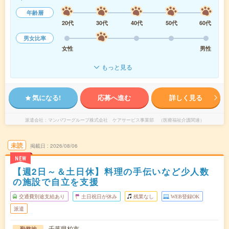
年齢層
20代
30代
40代
50代
60代
男女比率
女性
男性
もっと見る
気になる!
応募へ進む
詳しく見る
派遣会社
マンパワーグループ株式会社 ケアサービス事業部 （医療福祉介護関連）
未読
掲載日
2026/08/06
NEW
【週2日～＆土日休】料理の手伝いなど少人数
の施設で自立を支援
交通費別途支給あり
土日祝日が休み
残業なし
WEB登録OK
派遣
千葉県柏市
勤務地