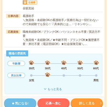
交通費
全額支給
看護助手
仕事内容
＼無資格・未経験OKの看護助手／医療行為は一切行わない
ので未経験でも安心！▽具体的には…・リネンやシ…
職種未経験OK / ブランクOK / パソコンスキル不要 / 英語力不
応募資格
要
＼無資格＊未経験OK／★年齢不問・ブランクOK★履歴書不
要・来社不要（電話登録OK）★社会保険完備＼…
職場の雰囲気
年齢層
20代
30代
40代
50代
60代
男女比率
女性
男性
もっと見る
気になる!
応募へ進む
詳しく見る