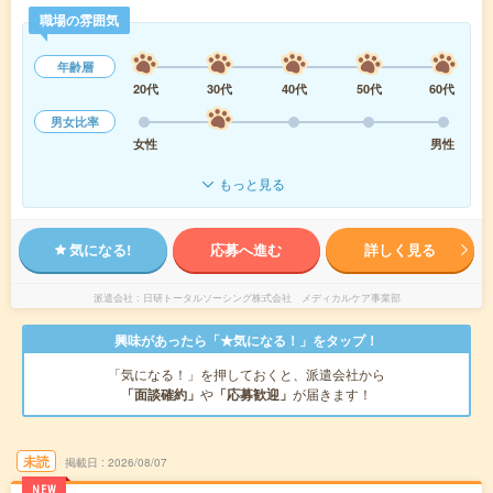
職場の雰囲気
年齢層
20代
30代
40代
50代
60代
男女比率
女性
男性
もっと見る
気になる!
応募へ進む
詳しく見る
派遣会社
日研トータルソーシング株式会社 メディカルケア事業部
興味があったら「★気になる！」をタップ！
「気になる！」を押しておくと、派遣会社から
「面談確約」
や
「応募歓迎」
が届きます！
未読
掲載日
2026/08/07
NEW