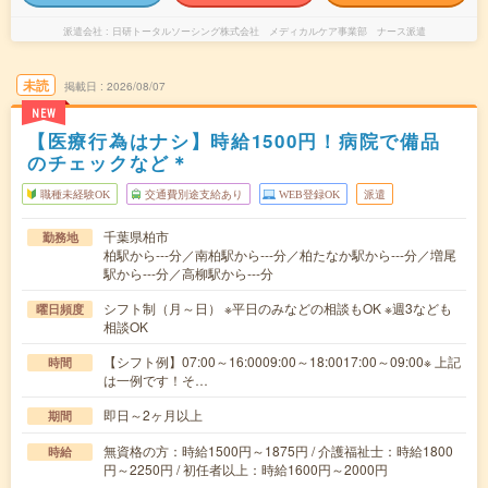
派遣会社
日研トータルソーシング株式会社 メディカルケア事業部 ナース派遣
未読
掲載日
2026/08/07
NEW
【医療行為はナシ】時給1500円！病院で備品
のチェックなど＊
職種未経験OK
交通費別途支給あり
WEB登録OK
派遣
千葉県柏市
勤務地
柏駅から---分／南柏駅から---分／柏たなか駅から---分／増尾
駅から---分／高柳駅から---分
シフト制（月～日） ※平日のみなどの相談もOK ※週3なども
曜日頻度
相談OK
【シフト例】07:00～16:0009:00～18:0017:00～09:00※ 上記
時間
は一例です！そ…
即日～2ヶ月以上
期間
無資格の方：時給1500円～1875円 / 介護福祉士：時給1800
時給
円～2250円 / 初任者以上：時給1600円～2000円