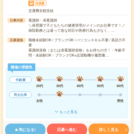
交通費
交通費全額支給
看護師・准看護師
仕事内容
＼保育園で子どもたちの健康管理がメインのお仕事です！／
病院勤務とは違って急な対応や医療行為も少なく、…
職種未経験OK / ブランクOK / パソコンスキル不要 / 英語力不
応募資格
要
看護師資格（または准看護師資格）をお持ちの方！・年齢不
問・未経験OK・ブランクOK※志望動機や履歴書…
職場の雰囲気
年齢層
20代
30代
40代
50代
60代
男女比率
女性
男性
もっと見る
気になる!
応募へ進む
詳しく見る