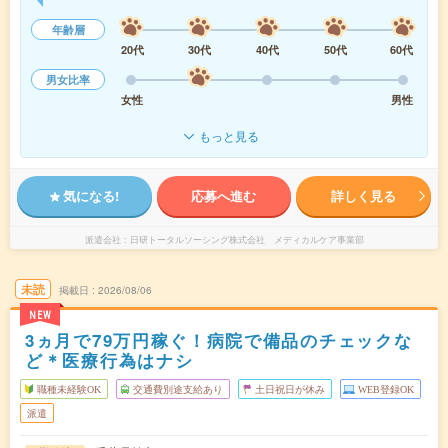
年齢層
20代
30代
40代
50代
60代
男女比率
女性
男性
もっと見る
気になる!
応募へ進む
詳しく見る
派遣会社
日研トータルソーシング株式会社 メディカルケア事業部
未読
掲載日
2026/08/06
NEW
3ヵ月で79万円稼ぐ！病院で備品のチェックな
ど＊医療行為はナシ
職種未経験OK
交通費別途支給あり
土日祝日が休み
WEB登録OK
派遣