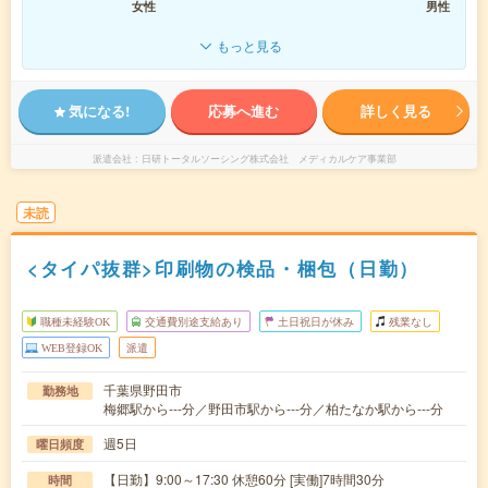
女性
男性
もっと見る
気になる!
応募へ進む
詳しく見る
派遣会社
日研トータルソーシング株式会社 メディカルケア事業部
未読
<タイパ抜群>印刷物の検品・梱包（日勤）
職種未経験OK
交通費別途支給あり
土日祝日が休み
残業なし
WEB登録OK
派遣
千葉県野田市
勤務地
梅郷駅から---分／野田市駅から---分／柏たなか駅から---分
週5日
曜日頻度
【日勤】9:00～17:30 休憩60分 [実働]7時間30分
時間