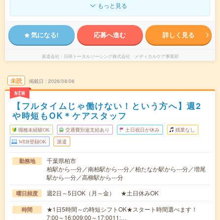
もっと見る
気になる!
応募へ進む
詳しく見る
派遣会社
日研トータルソーシング株式会社 メディカルケア事業部
未読
掲載日
2026/08/06
NEW
【フルタイムじゃ働けない！という方へ】週2
や時短もOK＊ケアスタッフ
職種未経験OK
交通費別途支給あり
土日祝日が休み
残業なし
WEB登録OK
派遣
千葉県柏市
勤務地
柏駅から---分／南柏駅から---分／柏たなか駅から---分／増尾
駅から---分／高柳駅から---分
週2日～5日OK（月～金） ★土日休みOK
曜日頻度
★1日5時間～の時短シフトOK★スタート時間選べます！
時間
7:00～16:009:00～17:0011:…