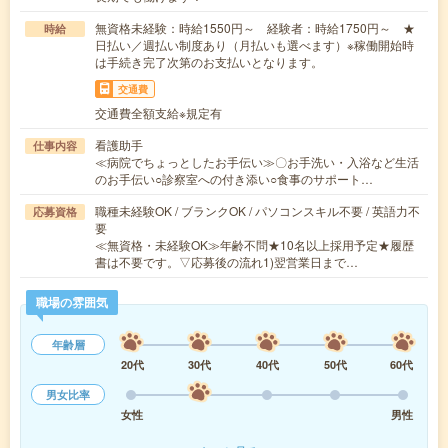
無資格未経験：時給1550円～ 経験者：時給1750円～ ★
時給
日払い／週払い制度あり（月払いも選べます）※稼働開始時
は手続き完了次第のお支払いとなります。
交通費
交通費全額支給※規定有
看護助手
仕事内容
≪病院でちょっとしたお手伝い≫〇お手洗い・入浴など生活
のお手伝い○診察室への付き添い○食事のサポート…
職種未経験OK / ブランクOK / パソコンスキル不要 / 英語力不
応募資格
要
≪無資格・未経験OK≫年齢不問★10名以上採用予定★履歴
書は不要です。▽応募後の流れ1)翌営業日まで…
職場の雰囲気
年齢層
20代
30代
40代
50代
60代
男女比率
女性
男性