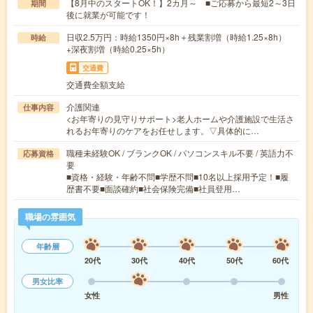
【8月中のスタートOK！】2カ月～ ■ご応募から最短2～3日
期間
後に就業が可能です！
日収2.5万円：時給1350円×8h＋残業割増（時給1.25×8h）
時給
+深夜割増（時給0.25×5h）
交通費
交通費全額支給
介護関連
仕事内容
<お年寄りの見守りサポート>老人ホームや介護施設で生活さ
れるお年寄りのケアをお任せします。▽具体的に…
職種未経験OK / ブランクOK / パソコンスキル不要 / 英語力不
応募資格
要
■資格・経験・年齢不問■学歴不問■10名以上採用予定！■履
歴書不要■面談確約■社会保険完備■社員登用…
職場の雰囲気
年齢層
20代
30代
40代
50代
60代
男女比率
女性
男性