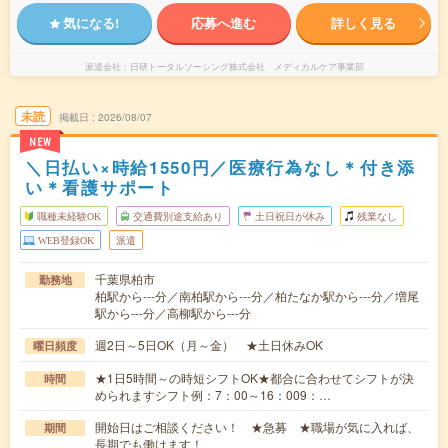
気になる!
応募へ進む
詳しく見る
派遣会社
日研トータルソーシング株式会社 メディカルケア事業部
未読
掲載日
2026/08/07
NEW
＼日払い×時給1550円／医療行為なし＊付き添
い＊看護サポート
職種未経験OK
交通費別途支給あり
土日祝日が休み
残業なし
WEB登録OK
派遣
千葉県柏市
勤務地
柏駅から---分／南柏駅から---分／柏たなか駅から---分／増尾
駅から---分／高柳駅から---分
週2日～5日OK（月～金） ★土日休みOK
曜日頻度
★1日5時間～の時短シフトOK★都合に合わせてシフトが決
時間
められますシフト例：7：00～16：009：…
開始日はご相談ください！ ★急募 ★職場が気に入れば、
期間
長期でも働けます！