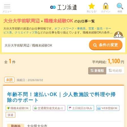
メニュー
気になる!
ログイン
検索
大分大学前駅周辺
×
職種未経験OK
のお仕事一覧
大分大学前駅の派遣のお仕事情報です。
オフィスワーク・事務系
、
営業・販売・サー
ビス系
、
クリエイティブ系
などのお仕事を取り揃えています。職種未経験OKの条件の
他に、
交通費別途支給あり
、
友だちと一緒の応募OK
、
週4日勤務
などのこだわり条件
も取り揃えています。
条件の変更
大分大学前駅周辺 / 職種未経験OK
1
1,100
全
件
平均時給:
円
時給順
新着順
未読
掲載日
2026/08/02
年齢不問！速払いOK｜少人数施設で料理や掃
除のサポート
職種未経験OK
交通費別途支給あり
土日祝日が休み
WEB登録OK
派遣
大分県大分市
勤務地