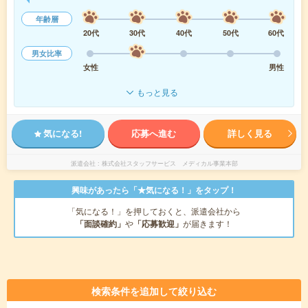
年齢層
20代
30代
40代
50代
60代
男女比率
女性
男性
もっと見る
気になる!
応募へ進む
詳しく見る
派遣会社
株式会社スタッフサービス メディカル事業本部
興味があったら「★気になる！」をタップ！
「気になる！」を押しておくと、派遣会社から
「面談確約」
や
「応募歓迎」
が届きます！
検索条件を追加して絞り込む