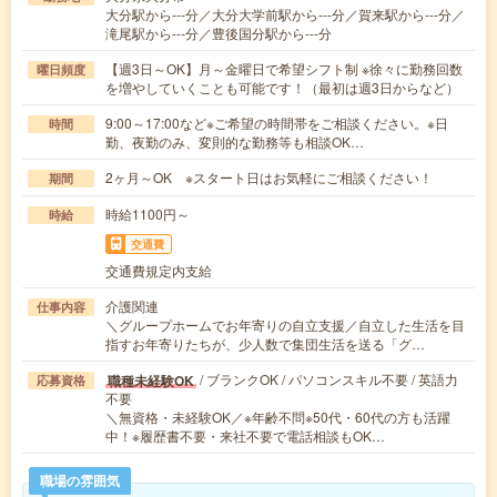
大分駅から---分／大分大学前駅から---分／賀来駅から---分／
滝尾駅から---分／豊後国分駅から---分
【週3日～OK】月～金曜日で希望シフト制 ※徐々に勤務回数
曜日頻度
を増やしていくことも可能です！（最初は週3日からなど）
9:00～17:00など※ご希望の時間帯をご相談ください。※日
時間
勤、夜勤のみ、変則的な勤務等も相談OK…
2ヶ月～OK ※スタート日はお気軽にご相談ください！
期間
時給1100円～
時給
交通費
交通費規定内支給
介護関連
仕事内容
＼グループホームでお年寄りの自立支援／自立した生活を目
指すお年寄りたちが、少人数で集団生活を送る「グ…
/ ブランクOK / パソコンスキル不要 / 英語力
職種未経験OK
応募資格
不要
＼無資格・未経験OK／※年齢不問※50代・60代の方も活躍
中！※履歴書不要・来社不要で電話相談もOK…
職場の雰囲気