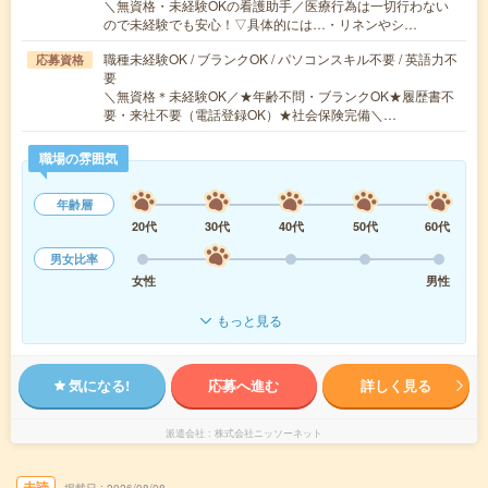
＼無資格・未経験OKの看護助手／医療行為は一切行わない
ので未経験でも安心！▽具体的には…・リネンやシ…
職種未経験OK / ブランクOK / パソコンスキル不要 / 英語力不
応募資格
要
＼無資格＊未経験OK／★年齢不問・ブランクOK★履歴書不
要・来社不要（電話登録OK）★社会保険完備＼…
職場の雰囲気
年齢層
20代
30代
40代
50代
60代
男女比率
女性
男性
もっと見る
気になる!
応募へ進む
詳しく見る
派遣会社
株式会社ニッソーネット
未読