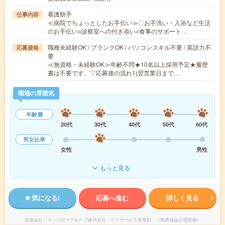
看護助手
仕事内容
≪病院でちょっとしたお手伝い≫〇お手洗い・入浴など生活
のお手伝い○診察室への付き添い○食事のサポート…
職種未経験OK / ブランクOK / パソコンスキル不要 / 英語力不
応募資格
要
≪無資格・未経験OK≫年齢不問★10名以上採用予定★履歴
書は不要です。▽応募後の流れ1)翌営業日まで…
職場の雰囲気
年齢層
20代
30代
40代
50代
60代
男女比率
女性
男性
もっと見る
気になる!
応募へ進む
詳しく見る
派遣会社
マンパワーグループ株式会社 ケアサービス事業部 （医療福祉介護関連）