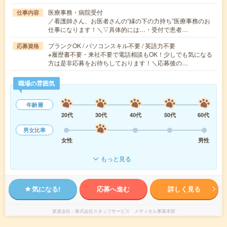
医療事務・病院受付
仕事内容
／看護師さん、お医者さんの“縁の下の力持ち”医療事務のお
仕事になります！＼▽具体的には…・受付で患者…
ブランクOK / パソコンスキル不要 / 英語力不要
応募資格
※履歴書不要・来社不要で電話相談もOK！少しでも気になる
方は是非応募をお待ちしております！＼応募後の…
職場の雰囲気
年齢層
20代
30代
40代
50代
60代
男女比率
女性
男性
もっと見る
気になる!
応募へ進む
詳しく見る
派遣会社
株式会社スタッフサービス メディカル事業本部