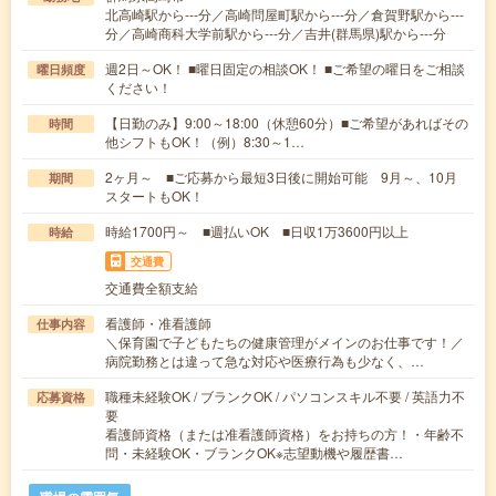
北高崎駅から---分／高崎問屋町駅から---分／倉賀野駅から---
分／高崎商科大学前駅から---分／吉井(群馬県)駅から---分
週2日～OK！ ■曜日固定の相談OK！ ■ご希望の曜日をご相談
曜日頻度
ください！
【日勤のみ】9:00～18:00（休憩60分）■ご希望があればその
時間
他シフトもOK！（例）8:30～1…
2ヶ月～ ■ご応募から最短3日後に開始可能 9月～、10月
期間
スタートもOK！
時給1700円～ ■週払いOK ■日収1万3600円以上
時給
交通費
交通費全額支給
看護師・准看護師
仕事内容
＼保育園で子どもたちの健康管理がメインのお仕事です！／
病院勤務とは違って急な対応や医療行為も少なく、…
職種未経験OK / ブランクOK / パソコンスキル不要 / 英語力不
応募資格
要
看護師資格（または准看護師資格）をお持ちの方！・年齢不
問・未経験OK・ブランクOK※志望動機や履歴書…