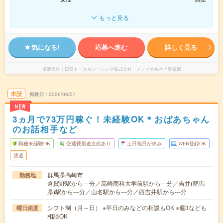
もっと見る
気になる!
応募へ進む
詳しく見る
派遣会社
日研トータルソーシング株式会社 メディカルケア事業部
未読
掲載日
2026/08/07
NEW
3ヵ月で73万円稼ぐ！未経験OK＊おばあちゃん
のお話相手など
職種未経験OK
交通費別途支給あり
土日祝日が休み
WEB登録OK
派遣
群馬県高崎市
勤務地
倉賀野駅から---分／高崎商科大学前駅から---分／吉井(群馬
県)駅から---分／山名駅から---分／西吉井駅から---分
シフト制（月～日） ※平日のみなどの相談もOK ※週3なども
曜日頻度
相談OK