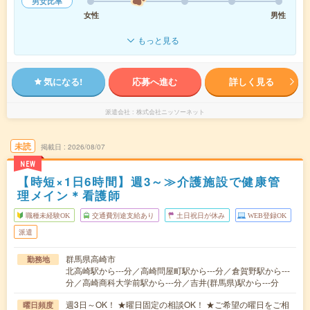
男女比率
女性
男性
もっと見る
気になる!
応募へ進む
詳しく見る
派遣会社
株式会社ニッソーネット
未読
掲載日
2026/08/07
NEW
【時短×1日6時間】週3～≫介護施設で健康管
理メイン＊看護師
職種未経験OK
交通費別途支給あり
土日祝日が休み
WEB登録OK
派遣
群馬県高崎市
勤務地
北高崎駅から---分／高崎問屋町駅から---分／倉賀野駅から---
分／高崎商科大学前駅から---分／吉井(群馬県)駅から---分
週3日～OK！ ★曜日固定の相談OK！ ★ご希望の曜日をご相
曜日頻度