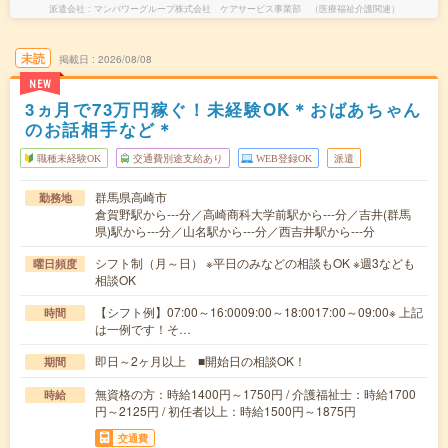
派遣会社
マンパワーグループ株式会社 ケアサービス事業部 （医療福祉介護関連）
未読
掲載日
2026/08/08
NEW
3ヵ月で73万円稼ぐ！未経験OK＊おばあちゃん
のお話相手など＊
職種未経験OK
交通費別途支給あり
WEB登録OK
派遣
群馬県高崎市
勤務地
倉賀野駅から---分／高崎商科大学前駅から---分／吉井(群馬
県)駅から---分／山名駅から---分／西吉井駅から---分
シフト制（月～日） ※平日のみなどの相談もOK ※週3なども
曜日頻度
相談OK
【シフト例】07:00～16:0009:00～18:0017:00～09:00※ 上記
時間
は一例です！そ…
即日～2ヶ月以上 ■開始日の相談OK！
期間
無資格の方：時給1400円～1750円 / 介護福祉士：時給1700
時給
円～2125円 / 初任者以上：時給1500円～1875円
交通費