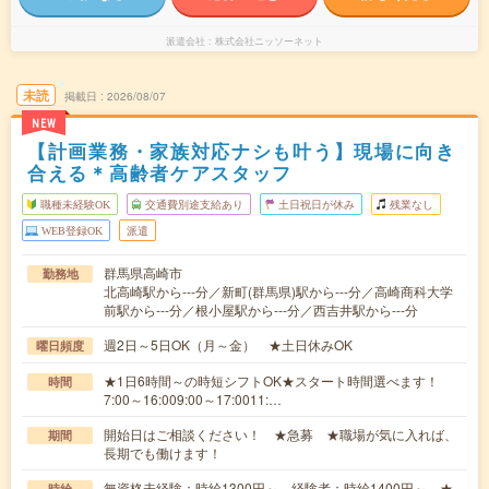
派遣会社
株式会社ニッソーネット
未読
掲載日
2026/08/07
NEW
【計画業務・家族対応ナシも叶う】現場に向き
合える＊高齢者ケアスタッフ
職種未経験OK
交通費別途支給あり
土日祝日が休み
残業なし
WEB登録OK
派遣
群馬県高崎市
勤務地
北高崎駅から---分／新町(群馬県)駅から---分／高崎商科大学
前駅から---分／根小屋駅から---分／西吉井駅から---分
週2日～5日OK（月～金） ★土日休みOK
曜日頻度
★1日6時間～の時短シフトOK★スタート時間選べます！
時間
7:00～16:009:00～17:0011:…
開始日はご相談ください！ ★急募 ★職場が気に入れば、
期間
長期でも働けます！
無資格未経験：時給1300円～ 経験者：時給1400円～ ★
時給