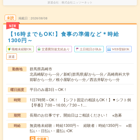
派遣会社
株式会社ニッソーネット
未読
掲載日
2026/08/08
NEW
【16時までもOK!】食事の準備など＊時給
1300円～
職種未経験OK
交通費別途支給あり
土日祝日が休み
WEB登録OK
派遣
群馬県高崎市
勤務地
北高崎駅から---分／新町(群馬県)駅から---分／高崎商科大学
前駅から---分／根小屋駅から---分／西吉井駅から---分
平日のみ週3日～OK！
曜日頻度
1日7時間～OK！ 【シフト固定の相談もOK！】▼シフト例
時間
【早番】7:00～16:00／7:30～1…
長期のお仕事です。開始日はご相談ください！ ※急募
期間
無資格未経験：時給1300円～ 経験者：時給1350円～ ※前
時給
払い・日払い・週払いOK
交通費