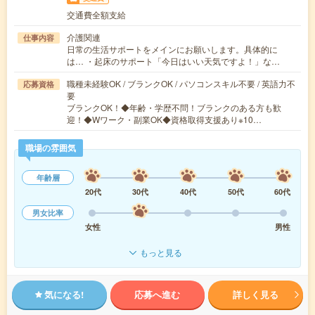
交通費全額支給
介護関連
仕事内容
日常の生活サポートをメインにお願いします。具体的に
は… ・起床のサポート「今日はいい天気ですよ！」な…
職種未経験OK / ブランクOK / パソコンスキル不要 / 英語力不
応募資格
要
ブランクOK！◆年齢・学歴不問！ブランクのある方も歓
迎！◆Wワーク・副業OK◆資格取得支援あり※10…
職場の雰囲気
年齢層
20代
30代
40代
50代
60代
男女比率
女性
男性
もっと見る
気になる!
応募へ進む
詳しく見る