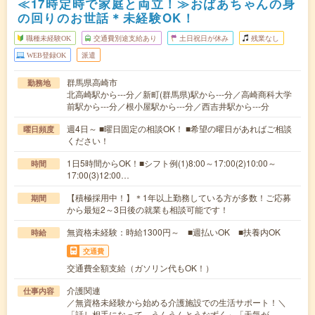
≪17時定時で家庭と両立！≫おばあちゃんの身
の回りのお世話＊未経験OK！
職種未経験OK
交通費別途支給あり
土日祝日が休み
残業なし
WEB登録OK
派遣
群馬県高崎市
勤務地
北高崎駅から---分／新町(群馬県)駅から---分／高崎商科大学
前駅から---分／根小屋駅から---分／西吉井駅から---分
週4日～ ■曜日固定の相談OK！ ■希望の曜日があればご相談
曜日頻度
ください！
1日5時間からOK！■シフト例(1)8:00～17:00(2)10:00～
時間
17:00(3)12:00…
【積極採用中！】＊1年以上勤務している方が多数！ご応募
期間
から最短2～3日後の就業も相談可能です！
無資格未経験：時給1300円～ ■週払いOK ■扶養内OK
時給
交通費
交通費全額支給（ガソリン代もOK！）
介護関連
仕事内容
／無資格未経験から始める介護施設での生活サポート！＼
「話し相手になって、うんうんとうなずく」「天気が…