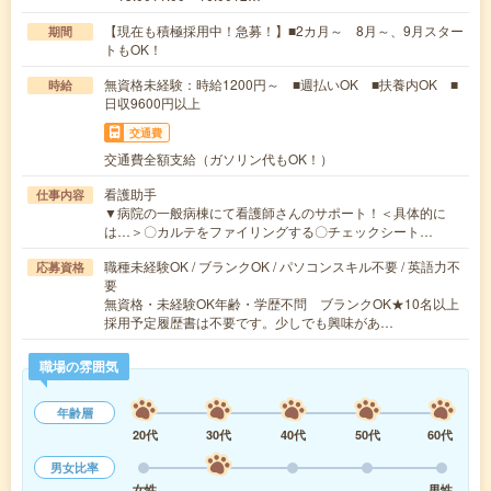
【現在も積極採用中！急募！】■2カ月～ 8月～、9月スター
期間
トもOK！
無資格未経験：時給1200円～ ■週払いOK ■扶養内OK ■
時給
日収9600円以上
交通費
交通費全額支給（ガソリン代もOK！）
看護助手
仕事内容
▼病院の一般病棟にて看護師さんのサポート！＜具体的に
は…＞〇カルテをファイリングする〇チェックシート…
職種未経験OK / ブランクOK / パソコンスキル不要 / 英語力不
応募資格
要
無資格・未経験OK年齢・学歴不問 ブランクOK★10名以上
採用予定履歴書は不要です。少しでも興味があ…
職場の雰囲気
年齢層
20代
30代
40代
50代
60代
男女比率
女性
男性