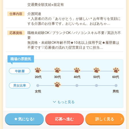
交通費全額支給※規定有
介護関連
仕事内容
＊入居者の方の「ありがとう」が嬉しい＊お年寄りを笑顔に
する介護のお仕事です。おじいちゃん、おばあちゃ…
職種未経験OK / ブランクOK / パソコンスキル不要 / 英語力不
応募資格
要
無資格・未経験OK年齢不問★10名以上採用予定★履歴書は
不要です▽応募後の流れ1)翌営業日までに担当…
職場の雰囲気
年齢層
20代
30代
40代
50代
60代
男女比率
女性
男性
もっと見る
気になる!
応募へ進む
詳しく見る