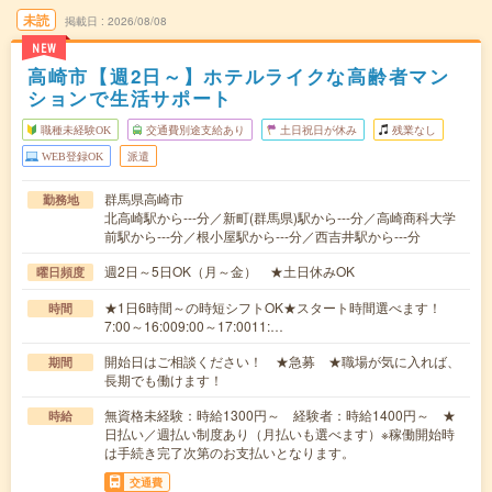
未読
掲載日
2026/08/08
NEW
高崎市【週2日～】ホテルライクな高齢者マン
ションで生活サポート
職種未経験OK
交通費別途支給あり
土日祝日が休み
残業なし
WEB登録OK
派遣
群馬県高崎市
勤務地
北高崎駅から---分／新町(群馬県)駅から---分／高崎商科大学
前駅から---分／根小屋駅から---分／西吉井駅から---分
週2日～5日OK（月～金） ★土日休みOK
曜日頻度
★1日6時間～の時短シフトOK★スタート時間選べます！
時間
7:00～16:009:00～17:0011:…
開始日はご相談ください！ ★急募 ★職場が気に入れば、
期間
長期でも働けます！
無資格未経験：時給1300円～ 経験者：時給1400円～ ★
時給
日払い／週払い制度あり（月払いも選べます）※稼働開始時
は手続き完了次第のお支払いとなります。
交通費