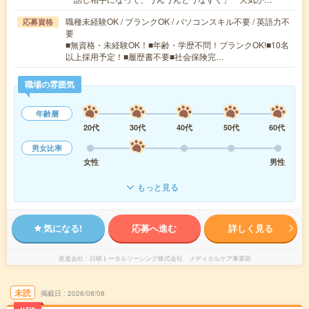
職種未経験OK / ブランクOK / パソコンスキル不要 / 英語力不
応募資格
要
■無資格・未経験OK！■年齢・学歴不問！ブランクOK!■10名
以上採用予定！■履歴書不要■社会保険完…
職場の雰囲気
年齢層
20代
30代
40代
50代
60代
男女比率
女性
男性
もっと見る
気になる!
応募へ進む
詳しく見る
派遣会社
日研トータルソーシング株式会社 メディカルケア事業部
未読
掲載日
2026/08/08