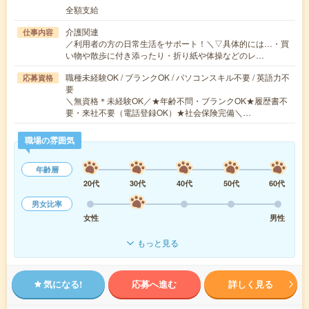
全額支給
介護関連
仕事内容
／利用者の方の日常生活をサポート！＼▽具体的には…・買
い物や散歩に付き添ったり・折り紙や体操などのレ…
職種未経験OK / ブランクOK / パソコンスキル不要 / 英語力不
応募資格
要
＼無資格＊未経験OK／★年齢不問・ブランクOK★履歴書不
要・来社不要（電話登録OK）★社会保険完備＼…
職場の雰囲気
年齢層
20代
30代
40代
50代
60代
男女比率
女性
男性
もっと見る
気になる!
応募へ進む
詳しく見る