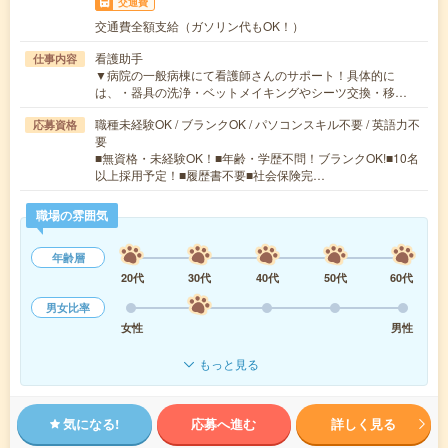
交通費
交通費全額支給（ガソリン代もOK！）
看護助手
仕事内容
▼病院の一般病棟にて看護師さんのサポート！具体的に
は、・器具の洗浄・ベットメイキングやシーツ交換・移…
職種未経験OK / ブランクOK / パソコンスキル不要 / 英語力不
応募資格
要
■無資格・未経験OK！■年齢・学歴不問！ブランクOK!■10名
以上採用予定！■履歴書不要■社会保険完…
職場の雰囲気
年齢層
20代
30代
40代
50代
60代
男女比率
女性
男性
もっと見る
気になる!
応募へ進む
詳しく見る