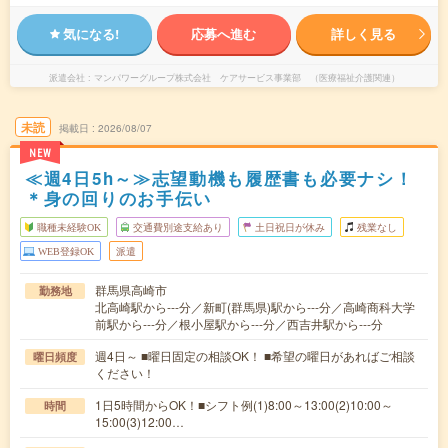
気になる!
応募へ進む
詳しく見る
派遣会社
マンパワーグループ株式会社 ケアサービス事業部 （医療福祉介護関連）
未読
掲載日
2026/08/07
NEW
≪週4日5h～≫志望動機も履歴書も必要ナシ！
＊身の回りのお手伝い
職種未経験OK
交通費別途支給あり
土日祝日が休み
残業なし
WEB登録OK
派遣
群馬県高崎市
勤務地
北高崎駅から---分／新町(群馬県)駅から---分／高崎商科大学
前駅から---分／根小屋駅から---分／西吉井駅から---分
週4日～ ■曜日固定の相談OK！ ■希望の曜日があればご相談
曜日頻度
ください！
1日5時間からOK！■シフト例(1)8:00～13:00(2)10:00～
時間
15:00(3)12:00…