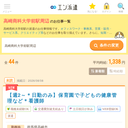
メニュー
気になる!
ログイン
検索
高崎商科大学前駅周辺
のお仕事一覧
高崎商科大学前駅の派遣のお仕事情報です。
オフィスワーク・事務系
、
営業・販売・
サービス系
、
クリエイティブ系
などのお仕事を取り揃えています。さらに、
短期
・
単
発
などの期間や、
職種未経験OK
などのこだわり条件で絞り込んでいただけます。
条件の変更
また、
高崎駅
・
倉賀野駅
・
群馬総社駅
・
前橋駅
・
駒形駅
など近隣駅のお仕事もご確認
高崎商科大学前駅周辺
いただけます。
44
1,338
全
件
平均時給:
円
時給順
新着順
未読
掲載日
2026/08/08
NEW
【週2～＊日勤のみ】保育園で子どもの健康管
理など＊看護師
職種未経験OK
交通費別途支給あり
土日祝日が休み
WEB登録OK
派遣
群馬県高崎市
勤務地