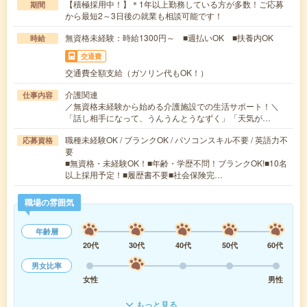
【積極採用中！】＊1年以上勤務している方が多数！ご応募
期間
から最短2～3日後の就業も相談可能です！
無資格未経験：時給1300円～ ■週払いOK ■扶養内OK
時給
交通費
交通費全額支給（ガソリン代もOK！）
介護関連
仕事内容
／無資格未経験から始める介護施設での生活サポート！＼
「話し相手になって、うんうんとうなずく」「天気が…
職種未経験OK / ブランクOK / パソコンスキル不要 / 英語力不
応募資格
要
■無資格・未経験OK！■年齢・学歴不問！ブランクOK!■10名
以上採用予定！■履歴書不要■社会保険完…
職場の雰囲気
年齢層
20代
30代
40代
50代
60代
男女比率
女性
男性
もっと見る