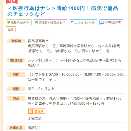
NEW
＜医療行為はナシ＞時給1400円！病院で備品
のチェックなど
職種未経験OK
交通費別途支給あり
土日祝日が休み
WEB登録OK
派遣
群馬県高崎市
勤務地
倉賀野駅から---分／高崎商科大学前駅から---分／吉井(群馬
県)駅から---分／山名駅から---分／西吉井駅から---分
シフト制（月～日） ※平日のみなどの相談もOK ※週3なども
曜日頻度
相談OK
【シフト例】07:00～16:0009:00～18:0017:00～09:00※ 上記
時間
は一例です！そ…
即日～2ヶ月以上
期間
無資格の方：時給1400円～1750円 / 介護福祉士：時給1700
時給
円～2125円 / 初任者以上：時給1500円～1875円
交通費
全額支給
看護助手
仕事内容