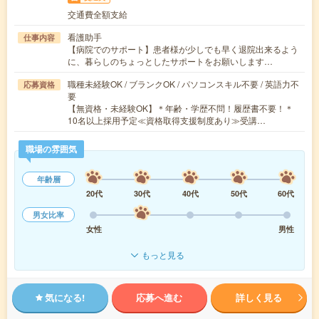
交通費全額支給
看護助手
仕事内容
【病院でのサポート】患者様が少しでも早く退院出来るよう
に、暮らしのちょっとしたサポートをお願いします…
職種未経験OK / ブランクOK / パソコンスキル不要 / 英語力不
応募資格
要
【無資格・未経験OK】＊年齢・学歴不問！履歴書不要！＊
10名以上採用予定≪資格取得支援制度あり≫受講…
職場の雰囲気
年齢層
20代
30代
40代
50代
60代
男女比率
女性
男性
もっと見る
気になる!
応募へ進む
詳しく見る