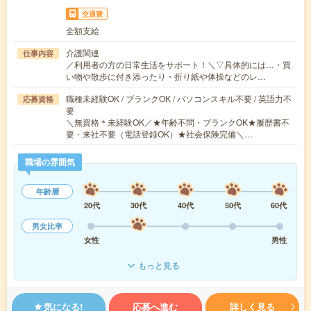
交通費
全額支給
介護関連
仕事内容
／利用者の方の日常生活をサポート！＼▽具体的には…・買
い物や散歩に付き添ったり・折り紙や体操などのレ…
職種未経験OK / ブランクOK / パソコンスキル不要 / 英語力不
応募資格
要
＼無資格＊未経験OK／★年齢不問・ブランクOK★履歴書不
要・来社不要（電話登録OK）★社会保険完備＼…
職場の雰囲気
年齢層
20代
30代
40代
50代
60代
男女比率
女性
男性
もっと見る
気になる!
応募へ進む
詳しく見る