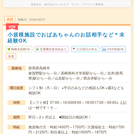
派遣会社
株式会社ウィルオブ・ワーク ケアワーク事業部
未読
掲載日
2026/08/07
NEW
小規模施設でおばあちゃんのお話相手など＊未
経験OK
職種未経験OK
交通費別途支給あり
土日祝日が休み
WEB登録OK
派遣
群馬県高崎市
勤務地
倉賀野駅から---分／高崎商科大学前駅から---分／吉井(群馬
県)駅から---分／山名駅から---分／西吉井駅から---分
シフト制（月～日） ※平日のみなどの相談もOK ※週3なども
曜日頻度
相談OK
【シフト例】07:00～16:0009:00～18:0017:00～09:00※ 上記
時間
は一例です！そ…
即日～2ヶ月以上 ■開始日の相談OK！
期間
無資格の方：時給1400円～1750円 / 介護福祉士：時給1700
時給
円～2125円 / 初任者以上：時給1500円～1875円