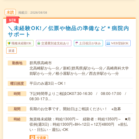
未読
掲載日
2026/08/08
NEW
＼未経験OK!／伝票や物品の準備など＊病院内
サポート
職種未経験OK
交通費別途支給あり
土日祝日が休み
WEB登録OK
派遣
群馬県高崎市
勤務地
北高崎駅から---分／新町(群馬県)駅から---分／高崎商科大学
前駅から---分／根小屋駅から---分／西吉井駅から---分
平日のみ週3日～OK！
曜日頻度
下記時間帯よりご相談OK07:30-16:30 / 08:00-17:00 /
時間
08:30-17:3…
長期のお仕事です。開始日はご相談ください！ ※急募
期間
無資格未経験：時給1300円～ 経験者：時給1350円～ ■月
時給
収例(週3日)：時給1300円×8H×12日＝12万4800円 ※前払
い・日払い・週払いOK
交通費