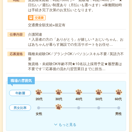
日払い／週払い制度あり（月払いも選べます）※稼働開始時
は手続き完了次第のお支払いとなります。
交通費
交通費全額支給※規定有
介護関連
仕事内容
＊入居者の方の「ありがとう」が嬉しい＊おじいちゃん、お
ばあちゃんが暮らす施設での生活サポートをお任せ…
職種未経験OK / ブランクOK / パソコンスキル不要 / 英語力不
応募資格
要
無資格・未経験OK年齢不問★10名以上採用予定★履歴書は
不要です▽応募後の流れ1)翌営業日までに担当…
職場の雰囲気
年齢層
20代
30代
40代
50代
60代
男女比率
女性
男性
もっと見る