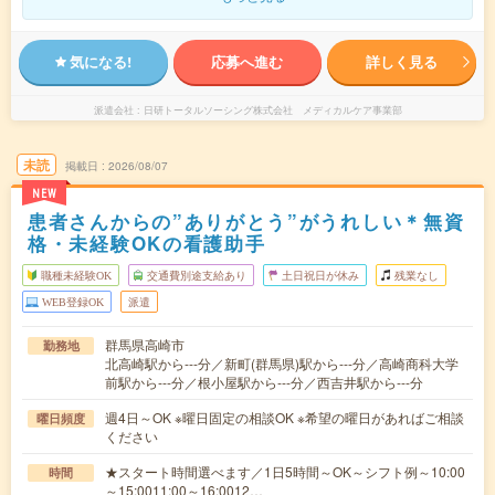
気になる!
応募へ進む
詳しく見る
派遣会社
日研トータルソーシング株式会社 メディカルケア事業部
未読
掲載日
2026/08/07
NEW
患者さんからの”ありがとう”がうれしい＊無資
格・未経験OKの看護助手
職種未経験OK
交通費別途支給あり
土日祝日が休み
残業なし
WEB登録OK
派遣
群馬県高崎市
勤務地
北高崎駅から---分／新町(群馬県)駅から---分／高崎商科大学
前駅から---分／根小屋駅から---分／西吉井駅から---分
週4日～OK ※曜日固定の相談OK ※希望の曜日があればご相談
曜日頻度
ください
★スタート時間選べます／1日5時間～OK～シフト例～10:00
時間
～15:0011:00～16:0012…