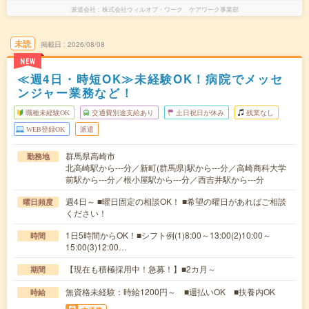
派遣会社
株式会社ウィルオブ・ワーク ケアワーク事業部
未読
掲載日
2026/08/08
NEW
≪週4日・時短OK≫未経験OK！病院でメッセ
ンジャー業務など！
職種未経験OK
交通費別途支給あり
土日祝日が休み
残業なし
WEB登録OK
派遣
群馬県高崎市
勤務地
北高崎駅から---分／新町(群馬県)駅から---分／高崎商科大学
前駅から---分／根小屋駅から---分／西吉井駅から---分
週4日～ ■曜日固定の相談OK！ ■希望の曜日があればご相談
曜日頻度
ください！
1日5時間からOK！■シフト例(1)8:00～13:00(2)10:00～
時間
15:00(3)12:00…
【現在も積極採用中！急募！】■2カ月～
期間
無資格未経験：時給1200円～ ■週払いOK ■扶養内OK
時給