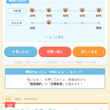
職場の雰囲気
年齢層
20代
30代
40代
50代
60代
男女比率
女性
男性
もっと見る
気になる!
応募へ進む
詳しく見る
派遣会社
日研トータルソーシング株式会社 メディカルケア事業部 ナース派遣
興味があったら「★気になる！」をタップ！
「気になる！」を押しておくと、派遣会社から
「面談確約」
や
「応募歓迎」
が届きます！
未読
掲載日
2026/08/08
NEW