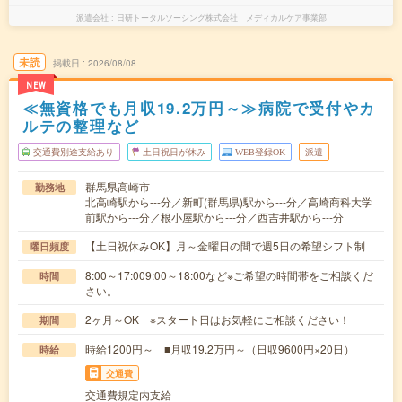
派遣会社
日研トータルソーシング株式会社 メディカルケア事業部
未読
掲載日
2026/08/08
NEW
≪無資格でも月収19.2万円～≫病院で受付やカ
ルテの整理など
交通費別途支給あり
土日祝日が休み
WEB登録OK
派遣
群馬県高崎市
勤務地
北高崎駅から---分／新町(群馬県)駅から---分／高崎商科大学
前駅から---分／根小屋駅から---分／西吉井駅から---分
【土日祝休みOK】月～金曜日の間で週5日の希望シフト制
曜日頻度
8:00～17:009:00～18:00など※ご希望の時間帯をご相談くだ
時間
さい。
2ヶ月～OK ※スタート日はお気軽にご相談ください！
期間
時給1200円～ ■月収19.2万円～（日収9600円×20日）
時給
交通費
交通費規定内支給