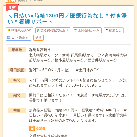
掲載日
2026/08/08
NEW
＼日払い×時給1300円／医療行為なし＊付き添
い＊看護サポート
職種未経験OK
交通費別途支給あり
土日祝日が休み
残業なし
WEB登録OK
派遣
群馬県高崎市
勤務地
北高崎駅から---分／新町(群馬県)駅から---分／高崎商科大学
前駅から---分／根小屋駅から---分／西吉井駅から---分
週2日～5日OK（月～金） ★土日休みOK
曜日頻度
★1日6時間～の時短シフトOK★都合に合わせてシフトが決
時間
められますシフト例：7：00～16：009：…
開始日はご相談ください！ ★急募 ★職場が気に入れば、
期間
長期でも働けます！
無資格未経験：時給1300円～ 経験者：時給1400円～ ★
時給
日払い／週払い制度あり（月払いも選べます）※稼働開始時
は手続き完了次第のお支払いとなります。
交通費
交通費全額支給※規定有