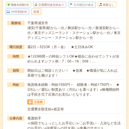
職種未経験OK
交通費別途支給あり
土日祝日が休み
残業なし
WEB登録OK
派遣
千葉県浦安市
勤務地
浦安(千葉県)駅から---分／舞浜駅から---分／新浦安駅から---
分／東京ディズニーランド・ステーション駅から---分／東京
ディズニーシー・ステーション駅から---分
週2日～5日OK（月～金） ★土日休みOK
曜日頻度
★1日5時間～の時短シフトOK★都合に合わせてシフトが決
時間
められますシフト例：7：00～16：009：…
開始日はご相談ください！ ★急募 ★職場が気に入れば、
期間
長期でも働けます！
無資格未経験：時給1550円～ 経験者：時給1750円～ ★
時給
日払い／週払い制度あり（月払いも選べます）※稼働開始時
は手続き完了次第のお支払いとなります。
交通費
交通費全額支給※規定有
看護助手
仕事内容
≪病院でちょっとしたお手伝い≫〇お手洗い・入浴など生活
のお手伝い○診察室への付き添い○食事のサポート…