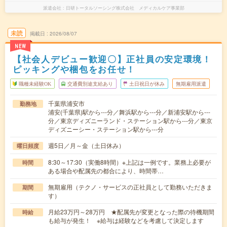
派遣会社
日研トータルソーシング株式会社 メディカルケア事業部
未読
掲載日
2026/08/07
NEW
【社会人デビュー歓迎〇】正社員の安定環境！
ピッキングや梱包をお任せ！
職種未経験OK
交通費別途支給あり
土日祝日が休み
無期雇用派遣
千葉県浦安市
勤務地
浦安(千葉県)駅から---分／舞浜駅から---分／新浦安駅から---
分／東京ディズニーランド・ステーション駅から---分／東京
ディズニーシー・ステーション駅から---分
週5日／月～金（土日休み）
曜日頻度
8:30～17:30（実働8時間）※上記は一例です。業務上必要が
時間
ある場合や配属先の都合により、時間帯…
無期雇用（テクノ・サービスの正社員として勤務いただきま
期間
す）
月給23万円～28万円 ★配属先が変更となった際の待機期間
時給
も給与が発生！ ※給与は経験などを考慮して決定します