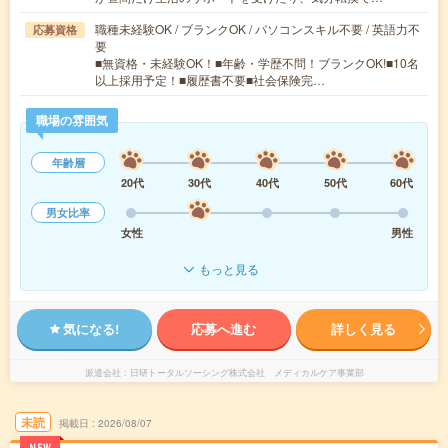
職種未経験OK / ブランクOK / パソコンスキル不要 / 英語力不
応募資格
要
■無資格・未経験OK！■年齢・学歴不問！ブランクOK!■10名
以上採用予定！■履歴書不要■社会保険完…
職場の雰囲気
年齢層
20代
30代
40代
50代
60代
男女比率
女性
男性
もっと見る
気になる!
応募へ進む
詳しく見る
派遣会社
日研トータルソーシング株式会社 メディカルケア事業部
未読
掲載日
2026/08/07