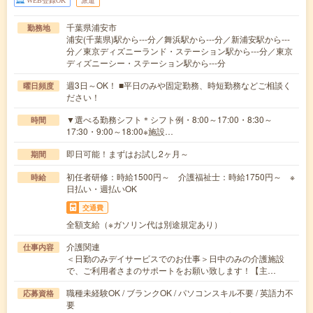
WEB登録OK
派遣
千葉県浦安市
勤務地
浦安(千葉県)駅から---分／舞浜駅から---分／新浦安駅から---
分／東京ディズニーランド・ステーション駅から---分／東京
ディズニーシー・ステーション駅から---分
週3日～OK！ ■平日のみや固定勤務、時短勤務などご相談く
曜日頻度
ださい！
▼選べる勤務シフト＊シフト例・8:00～17:00・8:30～
時間
17:30・9:00～18:00※施設…
即日可能！まずはお試し2ヶ月～
期間
初任者研修：時給1500円～ 介護福祉士：時給1750円～ ※
時給
日払い・週払いOK
交通費
全額支給（※ガソリン代は別途規定あり）
介護関連
仕事内容
＜日勤のみデイサービスでのお仕事＞日中のみの介護施設
で、ご利用者さまのサポートをお願い致します！【主…
職種未経験OK / ブランクOK / パソコンスキル不要 / 英語力不
応募資格
要