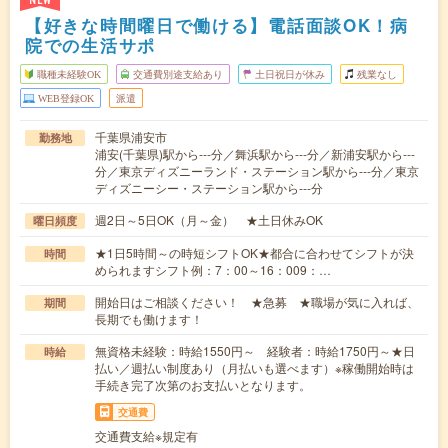
NEW
【好きな時間曜日で働ける】電話面談OK！病
院での生活サポ
職種未経験OK
交通費別途支給あり
土日祝日が休み
残業なし
WEB登録OK
派遣
千葉県浦安市
勤務地
浦安(千葉県)駅から---分／舞浜駅から---分／新浦安駅から---
分／東京ディズニーランド・ステーション駅から---分／東京
ディズニーシー・ステーション駅から---分
週2日～5日OK（月～金） ★土日休みOK
曜日頻度
★1日5時間～の時短シフトOK★都合に合わせてシフトが決
時間
められますシフト例：7：00～16：009：…
開始日はご相談ください！ ★急募 ★職場が気に入れば、
期間
長期でも働けます！
無資格未経験：時給1550円～ 経験者：時給1750円～★日
時給
払い／週払い制度あり（月払いも選べます）※稼働開始時は
手続き完了次第のお支払いとなります。
交通費
交通費支給※規定有