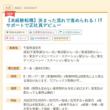
未読
掲載日
2026/08/07
NEW
【未経験転職】決まった流れで進められる！IT
サポートで正社員デビュー
職種未経験OK
交通費別途支給あり
土日祝日が休み
在宅・リモート
WEB登録OK
無期雇用派遣
千葉県浦安市
勤務地
浦安(千葉県)駅から---分／舞浜駅から---分／新浦安駅から---
分／東京ディズニーランド・ステーション駅から---分／東京
ディズニーシー・ステーション駅から---分
月～金（週休2日制）
曜日頻度
8：30～17：30（実働8時間）※勤務時間は就業先により異な
時間
る場合があります。◎フレックス勤務が可…
長期（期間を定めない雇用契約を当社と結びます）派遣先が
期間
変わっても雇用は継続！
月給22万5,000円～50万円＋地域／住宅手当＋残業代 ※残
時給
業代は全額支給します。 ※各種手当あり ※経験・年齢・能
力等を考慮して加給・優遇します。