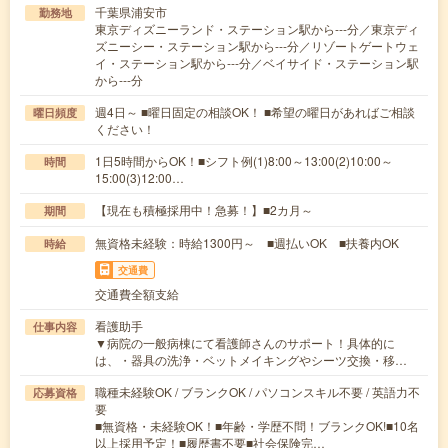
千葉県浦安市
勤務地
東京ディズニーランド・ステーション駅から---分／東京ディ
ズニーシー・ステーション駅から---分／リゾートゲートウェ
イ・ステーション駅から---分／ベイサイド・ステーション駅
から---分
週4日～ ■曜日固定の相談OK！ ■希望の曜日があればご相談
曜日頻度
ください！
1日5時間からOK！■シフト例(1)8:00～13:00(2)10:00～
時間
15:00(3)12:00…
【現在も積極採用中！急募！】■2カ月～
期間
無資格未経験：時給1300円～ ■週払いOK ■扶養内OK
時給
交通費
交通費全額支給
看護助手
仕事内容
▼病院の一般病棟にて看護師さんのサポート！具体的に
は、・器具の洗浄・ベットメイキングやシーツ交換・移…
職種未経験OK / ブランクOK / パソコンスキル不要 / 英語力不
応募資格
要
■無資格・未経験OK！■年齢・学歴不問！ブランクOK!■10名
以上採用予定！■履歴書不要■社会保険完…