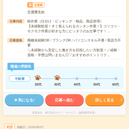
交通費
交通費支給
軽作業（仕分け・ピッキング・検品、商品管理）
仕事内容
【未経験歓迎！すぐ覚えられるカンタン作業！】コツコツ・
モクモク作業が好きな方にピッタリのお仕事です！…
職種未経験OK / ブランクOK / パソコンスキル不要 / 英語力不
応募資格
要
＼未経験から安定した働き方を目指したい方歓迎！／経験・
資格・学歴は問いません◎▽おすすめポイントリク…
職場の雰囲気
年齢層
20代
30代
40代
50代
60代
気になる!
応募へ進む
詳しく見る
派遣会社
株式会社テクノ・サービス（無期雇用派遣）
未読
掲載日
2026/08/07