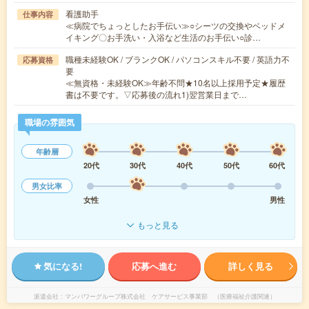
看護助手
仕事内容
≪病院でちょっとしたお手伝い≫○シーツの交換やベッドメ
イキング〇お手洗い・入浴など生活のお手伝い○診…
職種未経験OK / ブランクOK / パソコンスキル不要 / 英語力不
応募資格
要
≪無資格・未経験OK≫年齢不問★10名以上採用予定★履歴
書は不要です。▽応募後の流れ1)翌営業日まで…
職場の雰囲気
年齢層
20代
30代
40代
50代
60代
男女比率
女性
男性
もっと見る
気になる!
応募へ進む
詳しく見る
派遣会社
マンパワーグループ株式会社 ケアサービス事業部 （医療福祉介護関連）