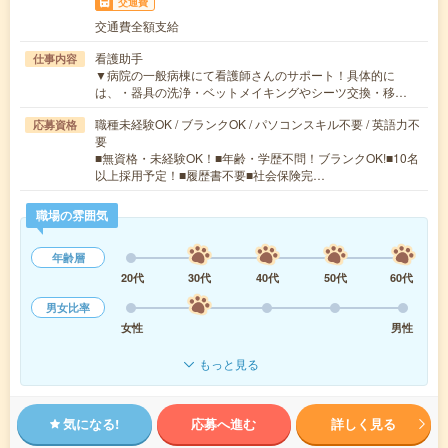
交通費
交通費全額支給
看護助手
仕事内容
▼病院の一般病棟にて看護師さんのサポート！具体的に
は、・器具の洗浄・ベットメイキングやシーツ交換・移…
職種未経験OK / ブランクOK / パソコンスキル不要 / 英語力不
応募資格
要
■無資格・未経験OK！■年齢・学歴不問！ブランクOK!■10名
以上採用予定！■履歴書不要■社会保険完…
職場の雰囲気
年齢層
20代
30代
40代
50代
60代
男女比率
女性
男性
もっと見る
気になる!
応募へ進む
詳しく見る