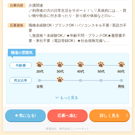
介護関連
仕事内容
／利用者の方の日常生活をサポート！＼▽具体的には…・買
い物や散歩に付き添ったり・折り紙や体操などのレ…
職種未経験OK / ブランクOK / パソコンスキル不要 / 英語力不
応募資格
要
＼無資格＊未経験OK／★年齢不問・ブランクOK★履歴書不
要・来社不要（電話登録OK）★社会保険完備＼…
職場の雰囲気
年齢層
20代
30代
40代
50代
60代
男女比率
女性
男性
もっと見る
気になる!
応募へ進む
詳しく見る
派遣会社
株式会社ニッソーネット