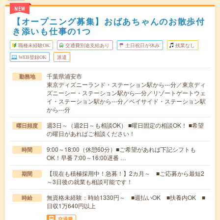
NEW
【オープニング募集】おばあちゃんのお散歩付
き添いも仕事の1つ
職種未経験OK
交通費別途支給あり
土日祝日が休み
残業なし
WEB登録OK
派遣
千葉県浦安市
勤務地
東京ディズニーランド・ステーション駅から---分／東京ディ
ズニーシー・ステーション駅から---分／リゾートゲートウェ
イ・ステーション駅から---分／ベイサイド・ステーション駅
から---分
週3日～（週2日～も相談OK） ■曜日固定の相談OK！ ■希望
曜日頻度
の曜日があればご相談ください！
9:00～18:00（休憩60分）■ご希望があれば下記シフトも
時間
OK！早番 7:00～16:00遅番 …
【現在も積極採用中！急募！】2カ月～ ■ご応募から最短2
期間
～3日後の就業も相談可能です！
無資格未経験：時給1330円～ ■週払いOK ■扶養内OK ■
時給
日収1万640円以上
交通費