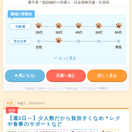
書不要＊面談確約≪待遇≫・社会保険完備・社員登…
職場の雰囲気
年齢層
20代
30代
40代
50代
60代
男女比率
女性
男性
もっと見る
気になる!
応募へ進む
詳しく見る
派遣会社
日研トータルソーシング株式会社 メディカルケア事業部
未読
掲載日
2026/08/07
NEW
【週3日～】少人数だから負担すくなめ＊レク
や食事のサポートなど