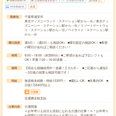
職種未経験OK
交通費別途支給あり
土日祝日が休み
残業なし
WEB登録OK
派遣
千葉県浦安市
勤務地
東京ディズニーランド・ステーション駅から---分／東京ディ
ズニーシー・ステーション駅から---分／リゾートゲートウェ
イ・ステーション駅から---分／ベイサイド・ステーション駅
から---分
週3日～（週2日～も相談OK） ■曜日固定の相談OK！ ■希望
曜日頻度
の曜日があればご相談ください！
9:00～18:00（休憩60分）■ご希望があれば下記シフトも
時間
OK！早番 7:00～16:00遅番 …
【現在も積極採用中！急募！】2カ月～ ■ご応募から最短2
期間
～3日後の就業も相談可能です！
無資格未経験：時給1330円～ ■週払いOK ■扶養内OK ■
時給
日収1万640円以上
交通費
交通費全額支給
介護関連
仕事内容
≪お年寄りも自分も笑顔になれる介護の仕事！≫＊お年寄り
が昼間だけ生活のサポートを受けたり、気分転換で…