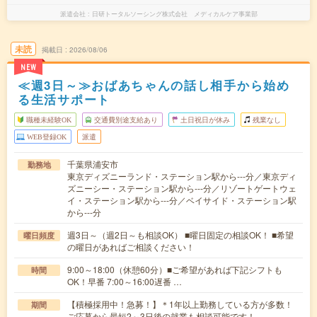
派遣会社
日研トータルソーシング株式会社 メディカルケア事業部
未読
掲載日
2026/08/06
NEW
≪週3日～≫おばあちゃんの話し相手から始め
る生活サポート
職種未経験OK
交通費別途支給あり
土日祝日が休み
残業なし
WEB登録OK
派遣
千葉県浦安市
勤務地
東京ディズニーランド・ステーション駅から---分／東京ディ
ズニーシー・ステーション駅から---分／リゾートゲートウェ
イ・ステーション駅から---分／ベイサイド・ステーション駅
から---分
週3日～（週2日～も相談OK） ■曜日固定の相談OK！ ■希望
曜日頻度
の曜日があればご相談ください！
9:00～18:00（休憩60分）■ご希望があれば下記シフトも
時間
OK！早番 7:00～16:00遅番 …
【積極採用中！急募！】＊1年以上勤務している方が多数！
期間
ご応募から最短2～3日後の就業も相談可能です！