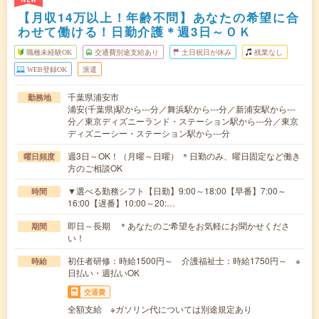
【月収14万以上！年齢不問】あなたの希望に合
わせて働ける！日勤介護＊週3日～ＯＫ
職種未経験OK
交通費別途支給あり
土日祝日が休み
残業なし
WEB登録OK
派遣
千葉県浦安市
勤務地
浦安(千葉県)駅から---分／舞浜駅から---分／新浦安駅から---
分／東京ディズニーランド・ステーション駅から---分／東京
ディズニーシー・ステーション駅から---分
週3日～OK！（月曜～日曜） ＊日勤のみ、曜日固定など働き
曜日頻度
方のご相談OK
▼選べる勤務シフト【日勤】9:00～18:00【早番】7:00～
時間
16:00【遅番】10:00～20:…
即日～長期 ＊あなたのご希望をお気軽にお聞かせくださ
期間
い！
初任者研修：時給1500円～ 介護福祉士：時給1750円～ ※
時給
日払い・週払いOK
交通費
全額支給 ※ガソリン代については別途規定あり