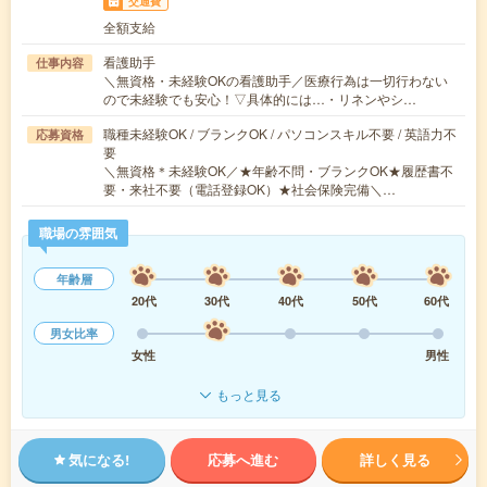
交通費
全額支給
看護助手
仕事内容
＼無資格・未経験OKの看護助手／医療行為は一切行わない
ので未経験でも安心！▽具体的には…・リネンやシ…
職種未経験OK / ブランクOK / パソコンスキル不要 / 英語力不
応募資格
要
＼無資格＊未経験OK／★年齢不問・ブランクOK★履歴書不
要・来社不要（電話登録OK）★社会保険完備＼…
職場の雰囲気
年齢層
20代
30代
40代
50代
60代
男女比率
女性
男性
もっと見る
気になる!
応募へ進む
詳しく見る