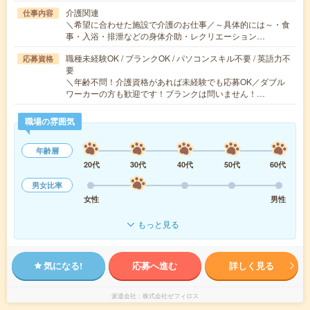
介護関連
仕事内容
＼希望に合わせた施設で介護のお仕事／～具体的には～・食
事・入浴・排泄などの身体介助・レクリエーション…
職種未経験OK / ブランクOK / パソコンスキル不要 / 英語力不
応募資格
要
＼年齢不問！介護資格があれば未経験でも応募OK／ダブル
ワーカーの方も歓迎です！ブランクは問いません！…
職場の雰囲気
年齢層
20代
30代
40代
50代
60代
男女比率
女性
男性
もっと見る
気になる!
応募へ進む
詳しく見る
派遣会社
株式会社ゼフィロス