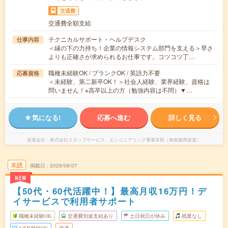
交通費
交通費全額支給
テクニカルサポート・ヘルプデスク
仕事内容
＜縁の下の力持ち！企業の情報システム部門を支える＞早さ
よりも正確さが求められるお仕事です。コツコツ丁…
職種未経験OK / ブランクOK / 英語力不要
応募資格
＜未経験、第二新卒OK！＞社会人経験、業界経験、資格は
問いません！※高卒以上の方（勉強内容は不問）▼…
気になる!
応募へ進む
詳しく見る
派遣会社
株式会社スタッフサービス エンジニアリング事業本部（無期雇用派遣）
未読
掲載日
2026/08/07
NEW
【50代・60代活躍中！】最高月収16万円！デ
イサービスで利用者サポート
職種未経験OK
交通費別途支給あり
土日祝日が休み
残業なし