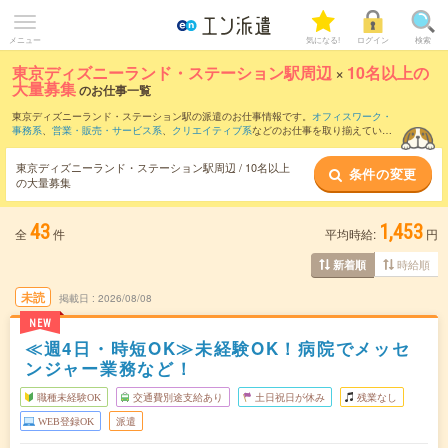
メニュー
気になる!
ログイン
検索
東京ディズニーランド・ステーション駅周辺
×
10名以上の
大量募集
のお仕事一覧
東京ディズニーランド・ステーション駅の派遣のお仕事情報です。
オフィスワーク・
事務系
、
営業・販売・サービス系
、
クリエイティブ系
などのお仕事を取り揃えていま
す。10名以上の大量募集の条件の他に、
交通費別途支給あり
、
職種未経験OK
、
友だ
ちと一緒の応募OK
などのこだわり条件も取り揃えています。
東京ディズニーランド・ステーション駅周辺 / 10名以上
条件の変更
の大量募集
43
1,453
全
件
平均時給:
円
時給順
新着順
未読
掲載日
2026/08/08
NEW
≪週4日・時短OK≫未経験OK！病院でメッセ
ンジャー業務など！
職種未経験OK
交通費別途支給あり
土日祝日が休み
残業なし
WEB登録OK
派遣