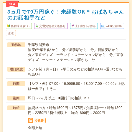
NEW
3ヵ月で79万円稼ぐ！未経験OK＊おばあちゃん
のお話相手など
職種未経験OK
交通費別途支給あり
土日祝日が休み
WEB登録OK
派遣
千葉県浦安市
勤務地
浦安(千葉県)駅から---分／舞浜駅から---分／新浦安駅から---
分／東京ディズニーランド・ステーション駅から---分／東京
ディズニーシー・ステーション駅から---分
シフト制（月～日） ※平日のみなどの相談もOK ※週3なども
曜日頻度
相談OK
【シフト例】07:00～16:0009:00～18:0017:00～09:00※ 上記
時間
は一例です！そ…
即日～2ヶ月以上 ■開始日の相談OK！
期間
無資格の方：時給1500円～1875円 / 介護福祉士：時給1800
時給
円～2250円 / 初任者以上：時給1600円～2000円
交通費
全額支給