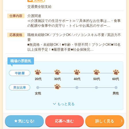
交通費全額支給
介護関連
仕事内容
≪介護施設での生活サポート≫▽具体的なお仕事は…・食事
の配膳や食事中の見守り・トイレやお風呂のサポー…
職種未経験OK / ブランクOK / パソコンスキル不要 / 英語力不
応募資格
要
■無資格・未経験OK！■年齢・学歴不問！ブランクOK!■10名
以上採用予定！■履歴書不要■社会保険完…
職場の雰囲気
年齢層
20代
30代
40代
50代
60代
男女比率
女性
男性
もっと見る
気になる!
応募へ進む
詳しく見る