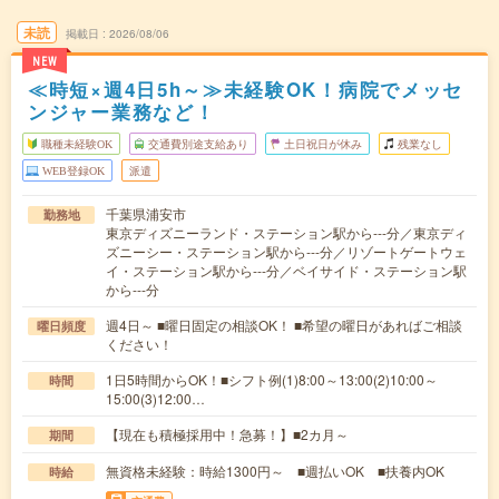
未読
掲載日
2026/08/06
NEW
≪時短×週4日5h～≫未経験OK！病院でメッセ
ンジャー業務など！
職種未経験OK
交通費別途支給あり
土日祝日が休み
残業なし
WEB登録OK
派遣
千葉県浦安市
勤務地
東京ディズニーランド・ステーション駅から---分／東京ディ
ズニーシー・ステーション駅から---分／リゾートゲートウェ
イ・ステーション駅から---分／ベイサイド・ステーション駅
から---分
週4日～ ■曜日固定の相談OK！ ■希望の曜日があればご相談
曜日頻度
ください！
1日5時間からOK！■シフト例(1)8:00～13:00(2)10:00～
時間
15:00(3)12:00…
【現在も積極採用中！急募！】■2カ月～
期間
無資格未経験：時給1300円～ ■週払いOK ■扶養内OK
時給