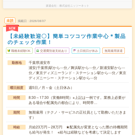
派遣会社
株式会社ニッソーネット
未読
掲載日
2026/08/07
NEW
【未経験歓迎〇】簡単コツコツ作業中心＊製品
のチェック作業！
職種未経験OK
交通費別途支給あり
土日祝日が休み
無期雇用派遣
千葉県浦安市
勤務地
浦安(千葉県)駅から---分／舞浜駅から---分／新浦安駅から---
分／東京ディズニーランド・ステーション駅から---分／東京
ディズニーシー・ステーション駅から---分
週5日／月～金（土日休み）
曜日頻度
8:30～17:30（実働8時間）※上記は一例です。業務上必要が
時間
ある場合や配属先の都合により、時間帯…
無期雇用（テクノ・サービスの正社員として勤務いただきま
期間
す）
月給23万円～28万円 ★配属先が変更となった際の待機期間
時給
も給与が発生！ ※給与は経験などを考慮して決定します