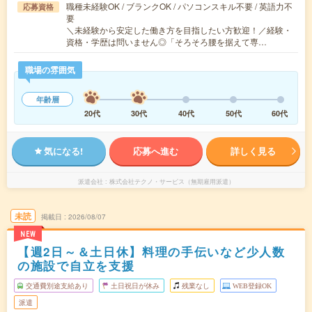
職種未経験OK / ブランクOK / パソコンスキル不要 / 英語力不
応募資格
要
＼未経験から安定した働き方を目指したい方歓迎！／経験・
資格・学歴は問いません◎「そろそろ腰を据えて専…
職場の雰囲気
年齢層
20代
30代
40代
50代
60代
気になる!
応募へ進む
詳しく見る
派遣会社
株式会社テクノ・サービス（無期雇用派遣）
未読
掲載日
2026/08/07
NEW
【週2日～＆土日休】料理の手伝いなど少人数
の施設で自立を支援
交通費別途支給あり
土日祝日が休み
残業なし
WEB登録OK
派遣