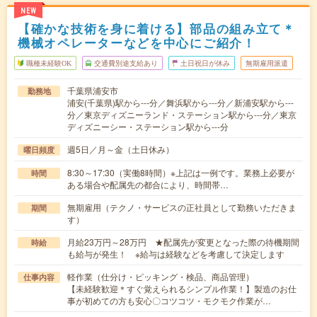
NEW
【確かな技術を身に着ける】部品の組み立て＊
機械オペレーターなどを中心にご紹介！
職種未経験OK
交通費別途支給あり
土日祝日が休み
無期雇用派遣
千葉県浦安市
勤務地
浦安(千葉県)駅から---分／舞浜駅から---分／新浦安駅から---
分／東京ディズニーランド・ステーション駅から---分／東京
ディズニーシー・ステーション駅から---分
週5日／月～金（土日休み）
曜日頻度
8:30～17:30（実働8時間）※上記は一例です。業務上必要が
時間
ある場合や配属先の都合により、時間帯…
無期雇用（テクノ・サービスの正社員として勤務いただきま
期間
す）
月給23万円～28万円 ★配属先が変更となった際の待機期間
時給
も給与が発生！ ※給与は経験などを考慮して決定します
軽作業（仕分け・ピッキング・検品、商品管理）
仕事内容
【未経験歓迎＊すぐ覚えられるシンプル作業！】製造のお仕
事が初めての方も安心〇コツコツ・モクモク作業が…