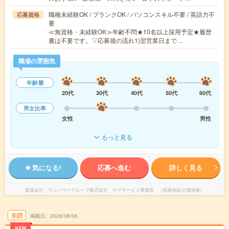
職種未経験OK / ブランクOK / パソコンスキル不要 / 英語力不
応募資格
要
≪無資格・未経験OK≫年齢不問★10名以上採用予定★履歴
書は不要です。▽応募後の流れ1)翌営業日まで…
職場の雰囲気
年齢層
20代
30代
40代
50代
60代
男女比率
女性
男性
もっと見る
気になる!
応募へ進む
詳しく見る
派遣会社
マンパワーグループ株式会社 ケアサービス事業部 （医療福祉介護関連）
未読
掲載日
2026/08/06
NEW