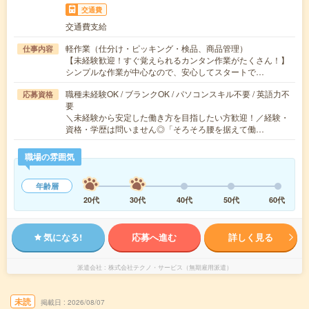
交通費
交通費支給
軽作業（仕分け・ピッキング・検品、商品管理）
仕事内容
【未経験歓迎！すぐ覚えられるカンタン作業がたくさん！】
シンプルな作業が中心なので、安心してスタートで…
職種未経験OK / ブランクOK / パソコンスキル不要 / 英語力不
応募資格
要
＼未経験から安定した働き方を目指したい方歓迎！／経験・
資格・学歴は問いません◎「そろそろ腰を据えて働…
職場の雰囲気
年齢層
20代
30代
40代
50代
60代
気になる!
応募へ進む
詳しく見る
派遣会社
株式会社テクノ・サービス（無期雇用派遣）
未読
掲載日
2026/08/07