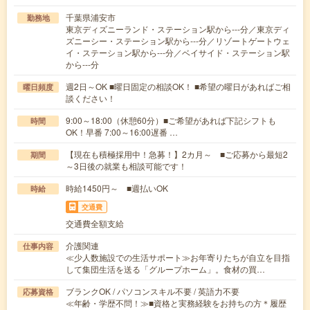
千葉県浦安市
勤務地
東京ディズニーランド・ステーション駅から---分／東京ディ
ズニーシー・ステーション駅から---分／リゾートゲートウェ
イ・ステーション駅から---分／ベイサイド・ステーション駅
から---分
週2日～OK ■曜日固定の相談OK！ ■希望の曜日があればご相
曜日頻度
談ください！
9:00～18:00（休憩60分）■ご希望があれば下記シフトも
時間
OK！早番 7:00～16:00遅番 …
【現在も積極採用中！急募！】2カ月～ ■ご応募から最短2
期間
～3日後の就業も相談可能です！
時給1450円～ ■週払いOK
時給
交通費
交通費全額支給
介護関連
仕事内容
≪少人数施設での生活サポート≫お年寄りたちが自立を目指
して集団生活を送る「グループホーム」。食材の買…
ブランクOK / パソコンスキル不要 / 英語力不要
応募資格
≪年齢・学歴不問！≫■資格と実務経験をお持ちの方＊履歴