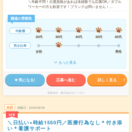
＼年齢不問！介護資格があれば未経験でも応募OK／ダブル
ワーカーの方も歓迎です！ブランクは問いません！…
職場の雰囲気
年齢層
20代
30代
40代
50代
60代
男女比率
女性
男性
もっと見る
気になる!
応募へ進む
詳しく見る
派遣会社
株式会社ゼフィロス
未読
掲載日
2026/08/06
NEW
＼日払い×時給1550円／医療行為なし＊付き添
い＊看護サポート