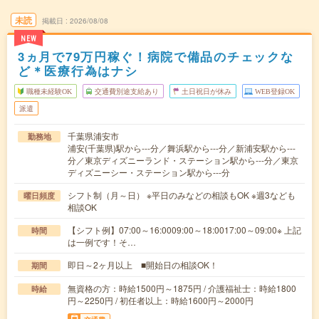
未読
掲載日
2026/08/08
NEW
3ヵ月で79万円稼ぐ！病院で備品のチェックな
ど＊医療行為はナシ
職種未経験OK
交通費別途支給あり
土日祝日が休み
WEB登録OK
派遣
千葉県浦安市
勤務地
浦安(千葉県)駅から---分／舞浜駅から---分／新浦安駅から---
分／東京ディズニーランド・ステーション駅から---分／東京
ディズニーシー・ステーション駅から---分
シフト制（月～日） ※平日のみなどの相談もOK ※週3なども
曜日頻度
相談OK
【シフト例】07:00～16:0009:00～18:0017:00～09:00※ 上記
時間
は一例です！そ…
即日～2ヶ月以上 ■開始日の相談OK！
期間
無資格の方：時給1500円～1875円 / 介護福祉士：時給1800
時給
円～2250円 / 初任者以上：時給1600円～2000円