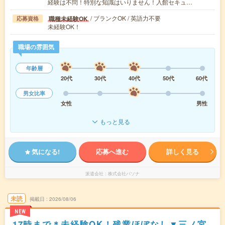
経験は不問！特別な知識はいりません！入館セキュ…
/ ブランクOK / 英語力不要
職種未経験OK
応募資格
未経験OK！
職場の雰囲気
年齢層
20代
30代
40代
50代
60代
男女比率
女性
男性
もっと見る
気になる!
応募へ進む
詳しく見る
派遣会社
株式会社パソナ
未読
掲載日
2026/08/06
NEW
17時まで＊未経験OK！残業ほぼなし▼三ノ宮