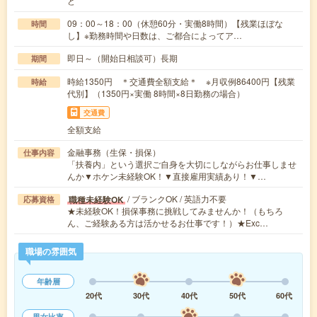
ど
09：00～18：00（休憩60分・実働8時間）【残業ほぼな
時間
し】※勤務時間や日数は、ご都合によってア…
即日～（開始日相談可）長期
期間
時給1350円 ＊交通費全額支給＊ ※月収例86400円【残業
時給
代別】（1350円×実働 8時間×8日勤務の場合）
交通費
全額支給
金融事務（生保・損保）
仕事内容
「扶養内」という選択ご自身を大切にしながらお仕事しませ
んか▼ホケン未経験OK！▼直接雇用実績あり！▼…
/ ブランクOK / 英語力不要
職種未経験OK
応募資格
★未経験OK！損保事務に挑戦してみませんか！（もちろ
ん、ご経験ある方は活かせるお仕事です！）★Exc…
職場の雰囲気
年齢層
20代
30代
40代
50代
60代
男女比率