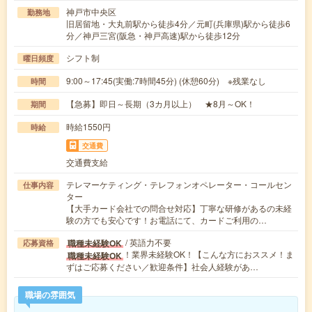
神戸市中央区
勤務地
旧居留地・大丸前駅から徒歩4分／元町(兵庫県)駅から徒歩6
分／神戸三宮(阪急・神戸高速)駅から徒歩12分
シフト制
曜日頻度
9:00～17:45(実働:7時間45分) (休憩60分) ※残業なし
時間
【急募】即日～長期（3カ月以上） ★8月～OK！
期間
時給1550円
時給
交通費
交通費支給
テレマーケティング・テレフォンオペレーター・コールセン
仕事内容
ター
【大手カード会社での問合せ対応】丁寧な研修があるの未経
験の方でも安心です！お電話にて、カードご利用の…
/ 英語力不要
職種未経験OK
応募資格
！業界未経験OK！【こんな方におススメ！ま
職種未経験OK
ずはご応募ください／歓迎条件】社会人経験があ…
職場の雰囲気