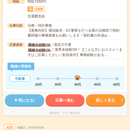
時給1550円
時給
交通費
交通費支給
法務・特許事務
仕事内容
【業務内容】通信販売・EC事業を行う企業の法務部で契約
書関連の事務業務をお願いします！契約書の作成お…
/ 英語力不要
職種未経験OK
応募資格
！業界未経験OK！【こんな方におススメ！ま
職種未経験OK
ずはご応募ください／歓迎条件】事務経験がある…
職場の雰囲気
年齢層
20代
30代
40代
50代
60代
気になる!
応募へ進む
詳しく見る
派遣会社
アデコ株式会社
未読
掲載日
2026/08/06