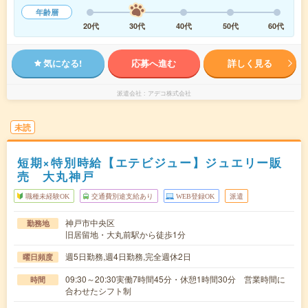
年齢層
20代
30代
40代
50代
60代
気になる!
応募へ進む
詳しく見る
派遣会社
アデコ株式会社
未読
短期×特別時給【エテビジュー】ジュエリー販
売 大丸神戸
職種未経験OK
交通費別途支給あり
WEB登録OK
派遣
神戸市中央区
勤務地
旧居留地・大丸前駅から徒歩1分
週5日勤務,週4日勤務,完全週休2日
曜日頻度
09:30～20:30実働7時間45分・休憩1時間30分 営業時間に
時間
合わせたシフト制