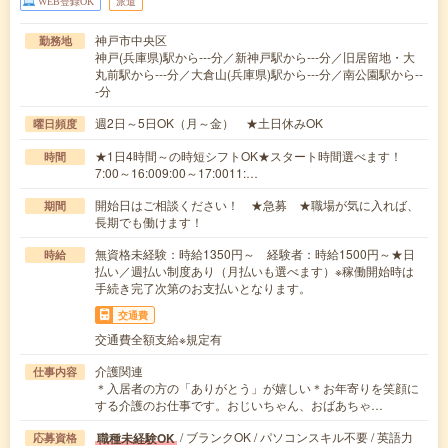
WEB登録OK
派遣
神戸市中央区
勤務地
神戸(兵庫県)駅から---分／新神戸駅から---分／旧居留地・大
丸前駅から---分／大倉山(兵庫県)駅から---分／南公園駅から--
-分
週2日～5日OK（月～金） ★土日休みOK
曜日頻度
★1日4時間～の時短シフトOK★スタート時間選べます！
時間
7:00～16:009:00～17:0011:…
開始日はご相談ください！ ★急募 ★職場が気に入れば、
期間
長期でも働けます！
無資格未経験：時給1350円～ 経験者：時給1500円～★日
時給
払い／週払い制度あり（月払いも選べます）※稼働開始時は
手続き完了次第のお支払いとなります。
交通費
交通費全額支給※規定有
介護関連
仕事内容
＊入居者の方の「ありがとう」が嬉しい＊お年寄りを笑顔に
する介護のお仕事です。おじいちゃん、おばあちゃ…
/ ブランクOK / パソコンスキル不要 / 英語力
職種未経験OK
応募資格