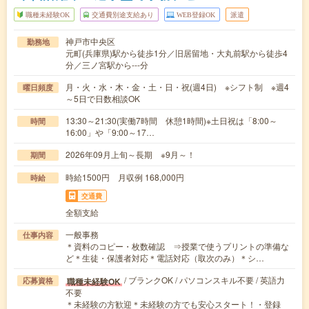
職種未経験OK
交通費別途支給あり
WEB登録OK
派遣
神戸市中央区
勤務地
元町(兵庫県)駅から徒歩1分／旧居留地・大丸前駅から徒歩4
分／三ノ宮駅から---分
月・火・水・木・金・土・日・祝(週4日) ※シフト制 ※週4
曜日頻度
～5日で日数相談OK
13:30～21:30(実働7時間 休憩1時間)※土日祝は「8:00～
時間
16:00」や「9:00～17…
2026年09月上旬～長期 ※9月～！
期間
時給1500円 月収例 168,000円
時給
交通費
全額支給
一般事務
仕事内容
＊資料のコピー・枚数確認 ⇒授業で使うプリントの準備な
ど＊生徒・保護者対応＊電話対応（取次のみ）＊シ…
/ ブランクOK / パソコンスキル不要 / 英語力
職種未経験OK
応募資格
不要
＊未経験の方歓迎＊未経験の方でも安心スタート！・登録