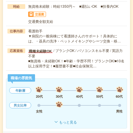
無資格未経験：時給1350円～ ■週払いOK ■扶養内OK
時給
交通費
交通費全額支給
看護助手
仕事内容
▼病院の一般病棟にて看護師さんのサポート！具体的に
は、・器具の洗浄・ベットメイキングやシーツ交換・移…
/ ブランクOK / パソコンスキル不要 / 英語力
職種未経験OK
応募資格
不要
■無資格・未経験OK！■年齢・学歴不問！ブランクOK!■10名
以上採用予定！■履歴書不要■社会保険完…
職場の雰囲気
年齢層
20代
30代
40代
50代
60代
男女比率
女性
男性
もっと見る