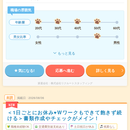
職場の雰囲気
年齢層
20代
30代
40代
50代
60代
男女比率
女性
男性
もっと見る
気になる!
応募へ進む
詳しく見る
派遣会社
株式会社リクルートスタッフィング
未読
掲載日
2026/08/06
NEW
＜1日ごとにお休み♥Wワークもできて飽きず続
ける＞書類作成やチェックがメイン！
職種未経験OK
交通費別途支給あり
土日祝日が休み
残業なし