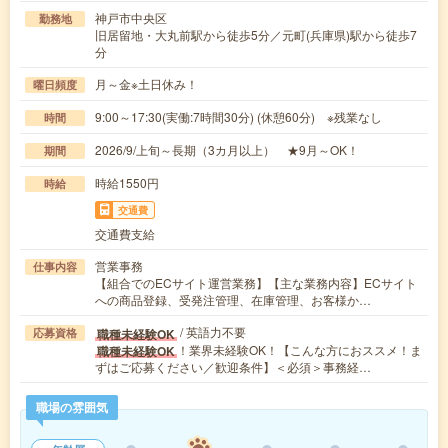
神戸市中央区
勤務地
旧居留地・大丸前駅から徒歩5分／元町(兵庫県)駅から徒歩7
分
月～金※土日休み！
曜日頻度
9:00～17:30(実働:7時間30分) (休憩60分) ※残業なし
時間
2026/9/上旬～長期（3カ月以上） ★9月～OK！
期間
時給1550円
時給
交通費
交通費支給
営業事務
仕事内容
【組合でのECサイト運営業務】【主な業務内容】ECサイト
への商品登録、受発注管理、在庫管理、お客様か…
/ 英語力不要
職種未経験OK
応募資格
！業界未経験OK！【こんな方におススメ！ま
職種未経験OK
ずはご応募ください／歓迎条件】＜必須＞事務経…
職場の雰囲気