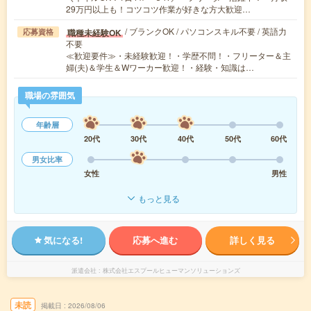
29万円以上も！コツコツ作業が好きな方大歓迎…
/ ブランクOK / パソコンスキル不要 / 英語力
職種未経験OK
応募資格
不要
≪歓迎要件≫・未経験歓迎！・学歴不問！・フリーター＆主
婦(夫)＆学生＆Wワーカー歓迎！・経験・知識は…
職場の雰囲気
年齢層
20代
30代
40代
50代
60代
男女比率
女性
男性
もっと見る
気になる!
応募へ進む
詳しく見る
派遣会社
株式会社エスプールヒューマンソリューションズ
未読
掲載日
2026/08/06