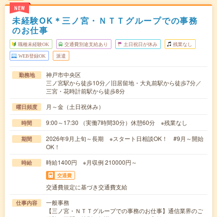
NEW
未経験OK＊三ノ宮・ＮＴＴグループでの事務
のお仕事
職種未経験OK
交通費別途支給あり
土日祝日が休み
残業なし
WEB登録OK
派遣
神戸市中央区
勤務地
三ノ宮駅から徒歩10分／旧居留地・大丸前駅から徒歩7分／
三宮・花時計前駅から徒歩8分
月～金（土日祝休み）
曜日頻度
9:00～17:30 （実働7時間30分）休憩60分 ※残業なし
時間
2026年9月上旬～長期 ※スタート日相談OK！ #9月～開始
期間
OK！
時給1400円 ※月収例 210000円～
時給
交通費
交通費規定に基づき交通費支給
一般事務
仕事内容
【三ノ宮・ＮＴＴグループでの事務のお仕事】通信業界のご