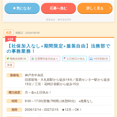
気になる!
応募へ進む
詳しく見る
派遣会社
株式会社iDA
未読
掲載日
2026/08/06
NEW
【社保加入なし×期間限定×服装自由】法務部で
の事務業務！
職種未経験OK
交通費別途支給あり
土日祝日が休み
WEB登録OK
派遣
神戸市中央区
勤務地
旧居留地・大丸前駅から徒歩14分／貿易センター駅から徒歩
15分／三宮・花時計前駅から徒歩15分
月～金※土日休み！
曜日頻度
9:00～17:00(実働:7時間) (休憩60分) ※残業なし
時間
2026/12/14～2027/2/15 ★12月～OK！
期間