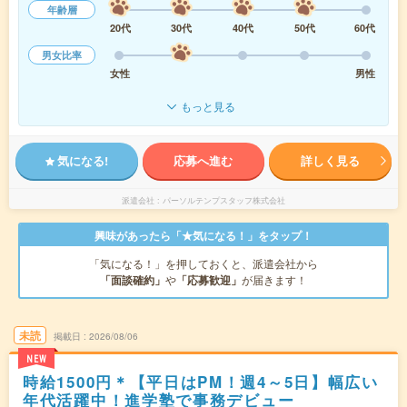
年齢層
20代
30代
40代
50代
60代
男女比率
女性
男性
もっと見る
気になる!
応募へ進む
詳しく見る
派遣会社
パーソルテンプスタッフ株式会社
興味があったら「★気になる！」をタップ！
「気になる！」を押しておくと、派遣会社から
「面談確約」
や
「応募歓迎」
が届きます！
未読
掲載日
2026/08/06
NEW
時給1500円＊【平日はPM！週4～5日】幅広い
年代活躍中！進学塾で事務デビュー