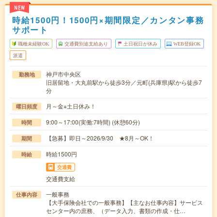
NEW
時給1500円！1500円×期間限定／カンタン事務
サポート
職種未経験OK
交通費別途支給あり
土日祝日が休み
WEB登録OK
派遣
神戸市中央区
勤務地
旧居留地・大丸前駅から徒歩3分／元町(兵庫県)駅から徒歩7
分
月～金※土日休み！
曜日頻度
9:00～17:00(実働:7時間) (休憩60分)
時間
【急募】即日～2026/9/30 ★8月～OK！
期間
時給1500円
時給
交通費
交通費支給
一般事務
仕事内容
【大手保険会社での一般事務】【主なお仕事内容】サービス
センター内の庶務、（データ入力、書類の作成・仕…