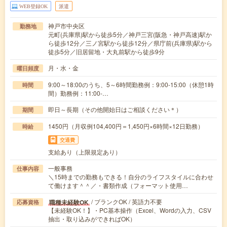
WEB登録OK
派遣
神戸市中央区
勤務地
元町(兵庫県)駅から徒歩5分／神戸三宮(阪急・神戸高速)駅か
ら徒歩12分／三ノ宮駅から徒歩12分／県庁前(兵庫県)駅から
徒歩5分／旧居留地・大丸前駅から徒歩9分
月・水・金
曜日頻度
9:00～18:00のうち、5～6時間勤務例：9:00-15:00（休憩1時
時間
間）勤務例：11:00-…
即日～長期（その他開始日はご相談ください＊）
期間
1450円（月収例104,400円＝1,450円×6時間×12日勤務）
時給
交通費
支給あり（上限規定あり）
一般事務
仕事内容
＼15時までの勤務もできる！自分のライフスタイルに合わせ
て働けます＾＾／・書類作成（フォーマット使用…
/ ブランクOK / 英語力不要
職種未経験OK
応募資格
【未経験OK！】・PC基本操作（Excel、Wordの入力、CSV
抽出・取り込みができればOK）