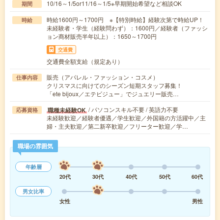
10/16～1/5or11/16～1/5※早期開始希望など相談OK
期間
時給1600円～1700円 ※【特別時給】経験次第で時給UP！
時給
未経験者・学生（経験問わず）：1600円／経験者（ファッシ
ョン商材販売半年以上）：1650～1700円
交通費
交通費全額支給（規定あり）
販売（アパレル・ファッション・コスメ）
仕事内容
クリスマスに向けてのシーズン短期スタッフ募集！
「ete bijoux／エテビジュー」でジュエリー販売…
/ パソコンスキル不要 / 英語力不要
職種未経験OK
応募資格
未経験歓迎／経験者優遇／学生歓迎／外国籍の方活躍中／主
婦・主夫歓迎／第二新卒歓迎／フリーター歓迎／学…
職場の雰囲気
年齢層
20代
30代
40代
50代
60代
男女比率
女性
男性