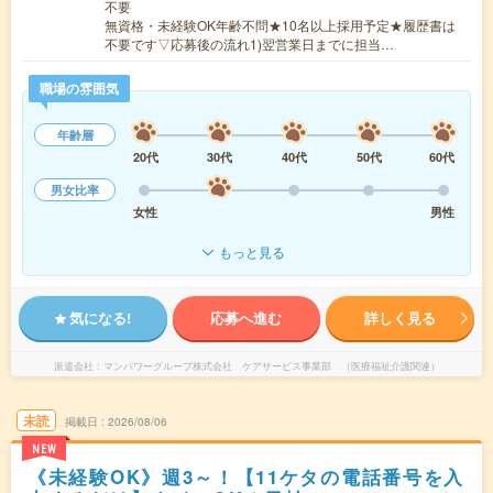
不要
無資格・未経験OK年齢不問★10名以上採用予定★履歴書は
不要です▽応募後の流れ1)翌営業日までに担当…
職場の雰囲気
年齢層
20代
30代
40代
50代
60代
男女比率
女性
男性
もっと見る
気になる!
応募へ進む
詳しく見る
派遣会社
マンパワーグループ株式会社 ケアサービス事業部 （医療福祉介護関連）
未読
掲載日
2026/08/06
NEW
《未経験OK》週3～！【11ケタの電話番号を入