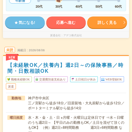
年齢層
20代
30代
40代
50代
60代
気になる!
応募へ進む
詳しく見る
派遣会社
アデコ株式会社
未読
掲載日
2026/08/06
NEW
【未経験OK／扶養内】週2日～の保険事務／時
間・日数相談OK
職種未経験OK
交通費別途支給あり
土日祝日が休み
WEB登録OK
派遣
神戸市中央区
勤務地
三ノ宮駅から徒歩18分／旧居留地・大丸前駅から徒歩12分／
ポートターミナル駅から徒歩14分
水・木・金・土・日 ※月曜・火曜日は定休日です ⇒水～日曜
曜日頻度
のうち週2日～ 【平日のみの勤務もOK／土日を混ぜて頂くの
もOK】 （例）週2日×8時間勤務 週3日×6時間勤務 な