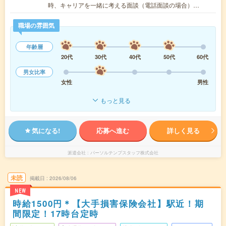
時、キャリアを一緒に考える面談（電話面談の場合）…
職場の雰囲気
年齢層
20代
30代
40代
50代
60代
男女比率
女性
男性
もっと見る
気になる!
応募へ進む
詳しく見る
派遣会社
パーソルテンプスタッフ株式会社
未読
掲載日
2026/08/06
NEW
時給1500円＊【大手損害保険会社】駅近！期
間限定！17時台定時