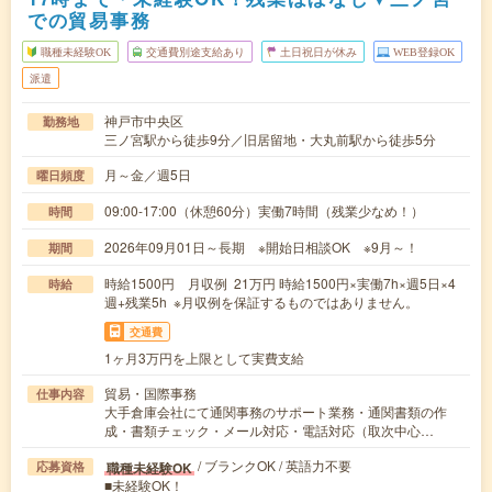
での貿易事務
職種未経験OK
交通費別途支給あり
土日祝日が休み
WEB登録OK
派遣
神戸市中央区
勤務地
三ノ宮駅から徒歩9分／旧居留地・大丸前駅から徒歩5分
月～金／週5日
曜日頻度
09:00-17:00（休憩60分）実働7時間（残業少なめ！）
時間
2026年09月01日～長期 ※開始日相談OK ※9月～！
期間
時給1500円 月収例 21万円 時給1500円×実働7h×週5日×4
時給
週+残業5h ※月収例を保証するものではありません。
交通費
1ヶ月3万円を上限として実費支給
貿易・国際事務
仕事内容
大手倉庫会社にて通関事務のサポート業務・通関書類の作
成・書類チェック・メール対応・電話対応（取次中心…
/ ブランクOK / 英語力不要
職種未経験OK
応募資格
■未経験OK！