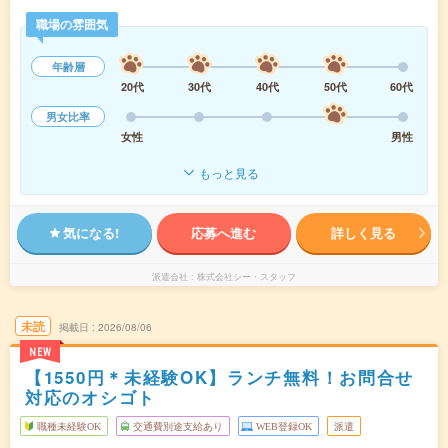
職場の雰囲気
年齢層
20代
30代
40代
50代
60代
男女比率
女性
男性
もっと見る
気になる!
応募へ進む
詳しく見る
派遣会社
株式会社シー・スタッフ
未読
掲載日
2026/08/06
NEW
【1550円＊未経験OK】ランチ無料！お問合せ
対応のオシゴト
職種未経験OK
交通費別途支給あり
WEB登録OK
派遣