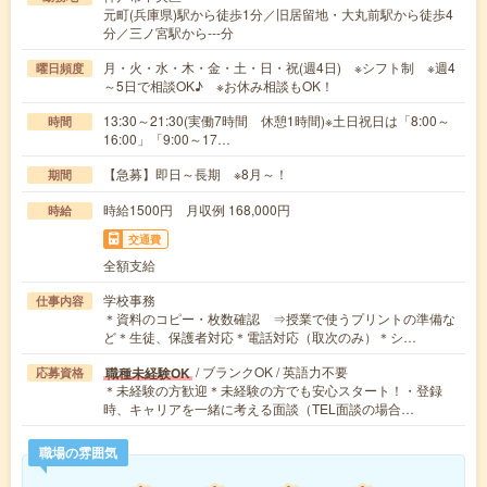
元町(兵庫県)駅から徒歩1分／旧居留地・大丸前駅から徒歩4
分／三ノ宮駅から---分
月・火・水・木・金・土・日・祝(週4日) ※シフト制 ※週4
曜日頻度
～5日で相談OK♪ ※お休み相談もOK！
13:30～21:30(実働7時間 休憩1時間)※土日祝日は「8:00～
時間
16:00」「9:00～17…
【急募】即日～長期 ※8月～！
期間
時給1500円 月収例 168,000円
時給
交通費
全額支給
学校事務
仕事内容
＊資料のコピー・枚数確認 ⇒授業で使うプリントの準備な
ど＊生徒、保護者対応＊電話対応（取次のみ）＊シ…
/ ブランクOK / 英語力不要
職種未経験OK
応募資格
＊未経験の方歓迎＊未経験の方でも安心スタート！・登録
時、キャリアを一緒に考える面談（TEL面談の場合…
職場の雰囲気