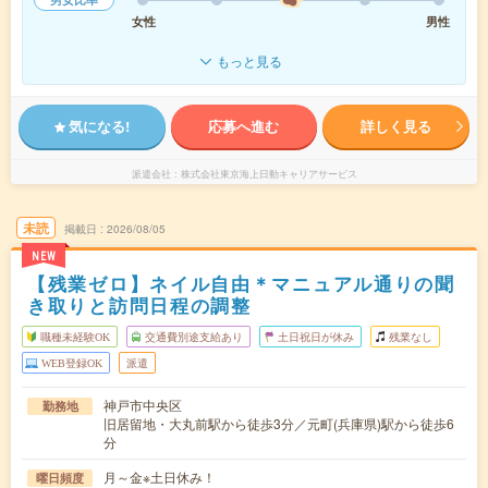
女性
男性
もっと見る
気になる!
応募へ進む
詳しく見る
派遣会社
株式会社東京海上日動キャリアサービス
未読
掲載日
2026/08/05
NEW
【残業ゼロ】ネイル自由＊マニュアル通りの聞
き取りと訪問日程の調整
職種未経験OK
交通費別途支給あり
土日祝日が休み
残業なし
WEB登録OK
派遣
神戸市中央区
勤務地
旧居留地・大丸前駅から徒歩3分／元町(兵庫県)駅から徒歩6
分
月～金※土日休み！
曜日頻度