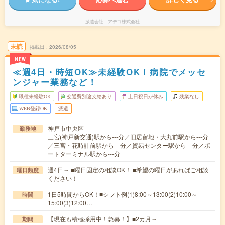
派遣会社
アデコ株式会社
未読
掲載日
2026/08/05
NEW
≪週4日・時短OK≫未経験OK！病院でメッセ
ンジャー業務など！
職種未経験OK
交通費別途支給あり
土日祝日が休み
残業なし
WEB登録OK
派遣
神戸市中央区
勤務地
三宮(神戸新交通)駅から---分／旧居留地・大丸前駅から---分
／三宮・花時計前駅から---分／貿易センター駅から---分／ポ
ートターミナル駅から---分
週4日～ ■曜日固定の相談OK！ ■希望の曜日があればご相談
曜日頻度
ください！
1日5時間からOK！■シフト例(1)8:00～13:00(2)10:00～
時間
15:00(3)12:00…
【現在も積極採用中！急募！】■2カ月～
期間