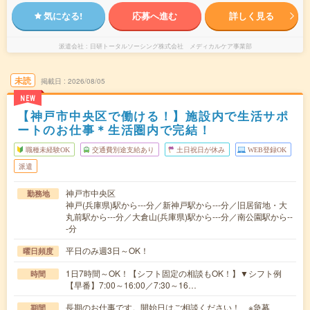
気になる!
応募へ進む
詳しく見る
派遣会社
日研トータルソーシング株式会社 メディカルケア事業部
未読
掲載日
2026/08/05
NEW
【神戸市中央区で働ける！】施設内で生活サポ
ートのお仕事＊生活圏内で完結！
職種未経験OK
交通費別途支給あり
土日祝日が休み
WEB登録OK
派遣
神戸市中央区
勤務地
神戸(兵庫県)駅から---分／新神戸駅から---分／旧居留地・大
丸前駅から---分／大倉山(兵庫県)駅から---分／南公園駅から--
-分
平日のみ週3日～OK！
曜日頻度
1日7時間～OK！【シフト固定の相談もOK！】▼シフト例
時間
【早番】7:00～16:00／7:30～16…
長期のお仕事です。開始日はご相談ください！ ※急募
期間