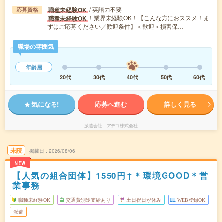
/ 英語力不要
職種未経験OK
応募資格
！業界未経験OK！【こんな方におススメ！ま
職種未経験OK
ずはご応募ください／歓迎条件】＜歓迎＞損害保…
職場の雰囲気
年齢層
20代
30代
40代
50代
60代
気になる!
応募へ進む
詳しく見る
派遣会社
アデコ株式会社
未読
掲載日
2026/08/06
NEW
【人気の組合団体】1550円↑＊環境GOOD＊営
業事務
職種未経験OK
交通費別途支給あり
土日祝日が休み
WEB登録OK
派遣