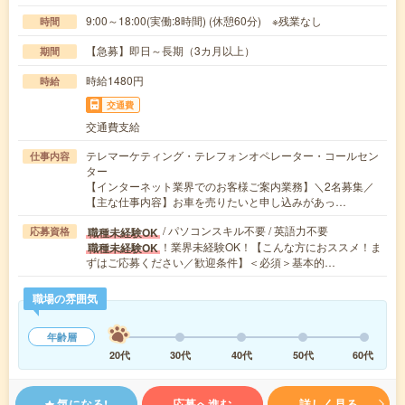
9:00～18:00(実働:8時間) (休憩60分) ※残業なし
時間
【急募】即日～長期（3カ月以上）
期間
時給1480円
時給
交通費
交通費支給
テレマーケティング・テレフォンオペレーター・コールセン
仕事内容
ター
【インターネット業界でのお客様ご案内業務】＼2名募集／
【主な仕事内容】お車を売りたいと申し込みがあっ…
/ パソコンスキル不要 / 英語力不要
職種未経験OK
応募資格
！業界未経験OK！【こんな方におススメ！ま
職種未経験OK
ずはご応募ください／歓迎条件】＜必須＞基本的…
職場の雰囲気
年齢層
20代
30代
40代
50代
60代
気になる!
応募へ進む
詳しく見る