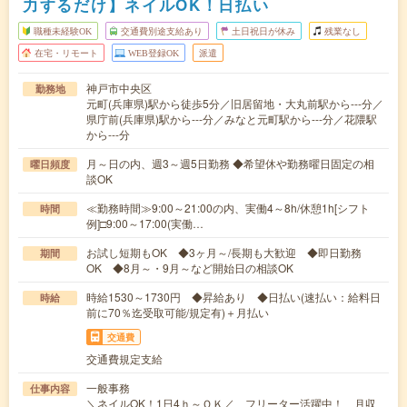
力するだけ】ネイルOK！日払い
職種未経験OK
交通費別途支給あり
土日祝日が休み
残業なし
在宅・リモート
WEB登録OK
派遣
神戸市中央区
勤務地
元町(兵庫県)駅から徒歩5分／旧居留地・大丸前駅から---分／
県庁前(兵庫県)駅から---分／みなと元町駅から---分／花隈駅
から---分
月～日の内、週3～週5日勤務 ◆希望休や勤務曜日固定の相
曜日頻度
談OK
≪勤務時間≫9:00～21:00の内、実働4～8h/休憩1h[シフト
時間
例]□9:00～17:00(実働…
お試し短期もOK ◆3ヶ月～/長期も大歓迎 ◆即日勤務
期間
OK ◆8月～・9月～など開始日の相談OK
時給1530～1730円 ◆昇給あり ◆日払い(速払い：給料日
時給
前に70％迄受取可能/規定有)＋月払い
交通費
交通費規定支給
一般事務
仕事内容
＼ネイルOK！1日4ｈ～ＯＫ／ フリーター活躍中！ 月収