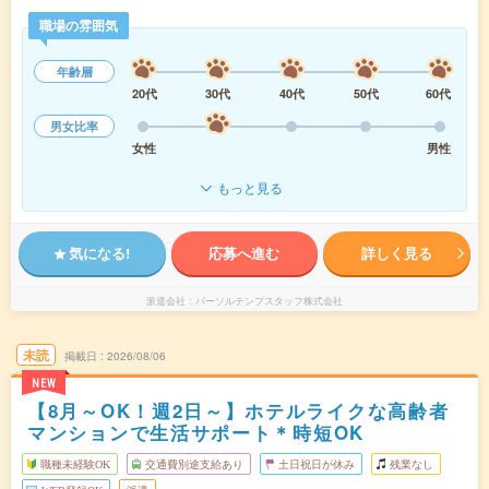
職場の雰囲気
年齢層
20代
30代
40代
50代
60代
男女比率
女性
男性
もっと見る
気になる!
応募へ進む
詳しく見る
派遣会社
パーソルテンプスタッフ株式会社
未読
掲載日
2026/08/06
NEW
【8月～OK！週2日～】ホテルライクな高齢者
マンションで生活サポート＊時短OK
職種未経験OK
交通費別途支給あり
土日祝日が休み
残業なし