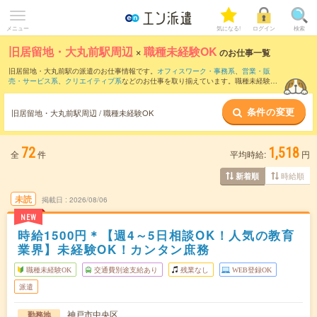
メニュー
気になる!
ログイン
検索
旧居留地・大丸前駅周辺
×
職種未経験OK
のお仕事一覧
旧居留地・大丸前駅の派遣のお仕事情報です。
オフィスワーク・事務系
、
営業・販
売・サービス系
、
クリエイティブ系
などのお仕事を取り揃えています。職種未経験OK
の条件の他に、
交通費別途支給あり
、
友だちと一緒の応募OK
、
週4日勤務
などのこだ
わり条件も取り揃えています。
条件の変更
旧居留地・大丸前駅周辺 / 職種未経験OK
72
1,518
全
件
平均時給:
円
時給順
新着順
未読
掲載日
2026/08/06
NEW
時給1500円＊【週4～5日相談OK！人気の教育
業界】未経験OK！カンタン庶務
職種未経験OK
交通費別途支給あり
残業なし
WEB登録OK
派遣
神戸市中央区
勤務地