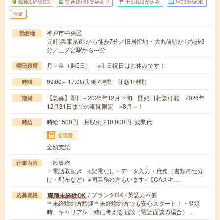
職種未経験OK
交通費別途支給あり
土日祝日が休み
WEB登録OK
派遣
神戸市中央区
勤務地
元町(兵庫県)駅から徒歩7分／旧居留地・大丸前駅から徒歩3
分／三ノ宮駅から---分
月～金（週5日） ※土日祝日はお休みです！
曜日頻度
09:00～17:00(実働7時間 休憩1時間)
時間
【急募】即日～2026年12月下旬 開始日相談可能 2026年
期間
12月31日までの期間限定 ※8月～！
時給1500円 月収例 210,000円+残業代
時給
交通費
全額支給
一般事務
仕事内容
・電話取次ぎ ※架電なし・データ入力・庶務（書類の仕分
け・配布など）※同業務の方もいます○【OAスキ…
/ ブランクOK / 英語力不要
職種未経験OK
応募資格
＊未経験の方歓迎＊未経験の方でも安心スタート！・登録
時、キャリアを一緒に考える面談（電話面談の場合）…