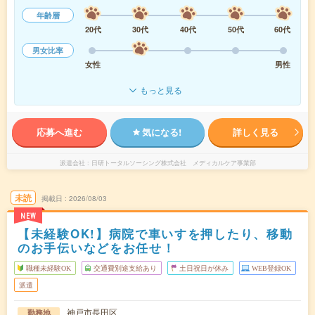
年齢層
20代
30代
40代
50代
60代
男女比率
女性
男性
もっと見る
応募へ進む
気になる!
詳しく見る
派遣会社
日研トータルソーシング株式会社 メディカルケア事業部
未読
掲載日
2026/08/03
NEW
【未経験OK!】病院で車いすを押したり、移動
のお手伝いなどをお任せ！
職種未経験OK
交通費別途支給あり
土日祝日が休み
WEB登録OK
派遣
神戸市長田区
勤務地