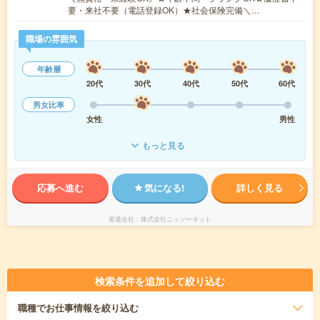
要・来社不要（電話登録OK）★社会保険完備＼…
職場の雰囲気
年齢層
20代
30代
40代
50代
60代
男女比率
女性
男性
もっと見る
応募へ進む
気になる!
詳しく見る
派遣会社
株式会社ニッソーネット
検索条件を追加して絞り込む
職種
でお仕事情報を絞り込む