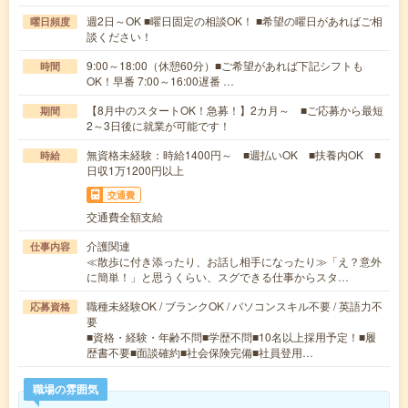
週2日～OK ■曜日固定の相談OK！ ■希望の曜日があればご相
曜日頻度
談ください！
9:00～18:00（休憩60分）■ご希望があれば下記シフトも
時間
OK！早番 7:00～16:00遅番 …
【8月中のスタートOK！急募！】2カ月～ ■ご応募から最短
期間
2～3日後に就業が可能です！
無資格未経験：時給1400円～ ■週払いOK ■扶養内OK ■
時給
日収1万1200円以上
交通費
交通費全額支給
介護関連
仕事内容
≪散歩に付き添ったり、お話し相手になったり≫「え？意外
に簡単！」と思うくらい、スグできる仕事からスタ…
職種未経験OK / ブランクOK / パソコンスキル不要 / 英語力不
応募資格
要
■資格・経験・年齢不問■学歴不問■10名以上採用予定！■履
歴書不要■面談確約■社会保険完備■社員登用…
職場の雰囲気