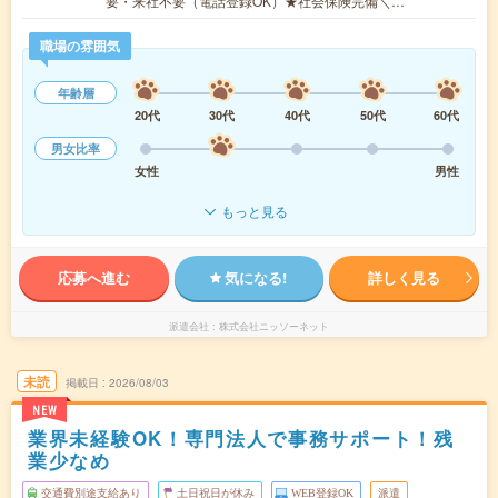
要・来社不要（電話登録OK）★社会保険完備＼…
職場の雰囲気
年齢層
20代
30代
40代
50代
60代
男女比率
女性
男性
もっと見る
応募へ進む
気になる!
詳しく見る
派遣会社
株式会社ニッソーネット
未読
掲載日
2026/08/03
NEW
業界未経験OK！専門法人で事務サポート！残
業少なめ
交通費別途支給あり
土日祝日が休み
WEB登録OK
派遣