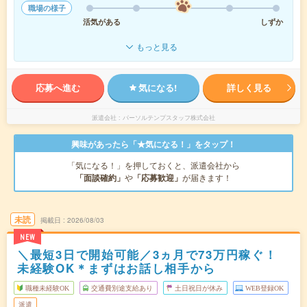
職場の様子
活気がある
しずか
もっと見る
応募へ進む
気になる!
詳しく見る
派遣会社
パーソルテンプスタッフ株式会社
興味があったら「★気になる！」をタップ！
「気になる！」を押しておくと、派遣会社から
「面談確約」
や
「応募歓迎」
が届きます！
未読
掲載日
2026/08/03
NEW
＼最短3日で開始可能／3ヵ月で73万円稼ぐ！
未経験OK＊まずはお話し相手から
職種未経験OK
交通費別途支給あり
土日祝日が休み
WEB登録OK
派遣