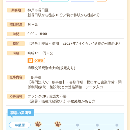
神戸市長田区
勤務地
新長田駅から徒歩10分／駒ケ林駅から徒歩6分
月～金
曜日頻度
9:00～18:00
時間
【急募】即日～長期 ※2027年7月ぐらい *延長の可能性あり
期間
時給1500円＋交
時給
交通費
通勤交通費別途支給(規定あり)
一般事務
仕事内容
【専門法人で一般事務】・書類作成・提出する書類準備・関
係機関(病院・施設等)との連絡調整・データ入力…
ブランクOK / 英語力不要
応募資格
《業界・職種未経験OK》事務経験がある方
職場の雰囲気
年齢層