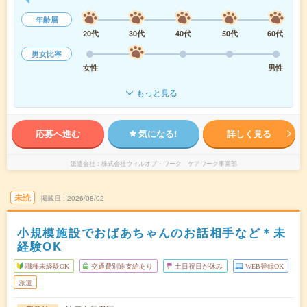
年齢層
20代
30代
40代
50代
60代
男女比率
女性
男性
もっと見る
応募へ進む
気になる!
詳しく見る
派遣会社
株式会社ウィルオブ・ワーク ケアワーク事業部
未読
掲載日
2026/08/02
小規模施設でおばあちゃんのお話相手など＊未
経験OK
職種未経験OK
交通費別途支給あり
土日祝日が休み
WEB登録OK
派遣