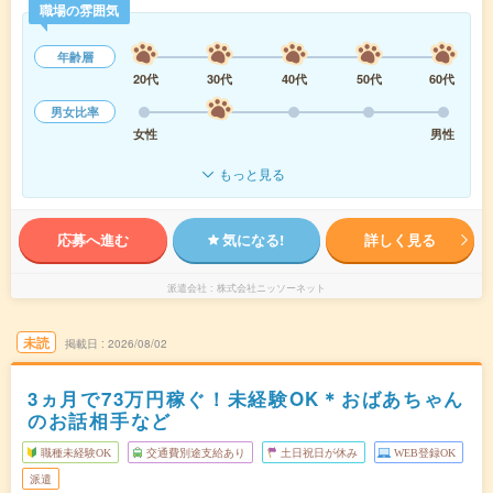
職場の雰囲気
年齢層
20代
30代
40代
50代
60代
男女比率
女性
男性
もっと見る
応募へ進む
気になる!
詳しく見る
派遣会社
株式会社ニッソーネット
未読
掲載日
2026/08/02
3ヵ月で73万円稼ぐ！未経験OK＊おばあちゃん
のお話相手など
職種未経験OK
交通費別途支給あり
土日祝日が休み
WEB登録OK
派遣