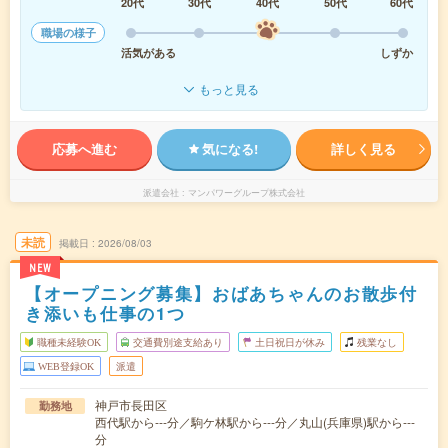
20代
30代
40代
50代
60代
職場の様子
活気がある
しずか
もっと見る
応募へ進む
気になる!
詳しく見る
派遣会社
マンパワーグループ株式会社
未読
掲載日
2026/08/03
NEW
【オープニング募集】おばあちゃんのお散歩付
き添いも仕事の1つ
職種未経験OK
交通費別途支給あり
土日祝日が休み
残業なし
WEB登録OK
派遣
神戸市長田区
勤務地
西代駅から---分／駒ケ林駅から---分／丸山(兵庫県)駅から---
分