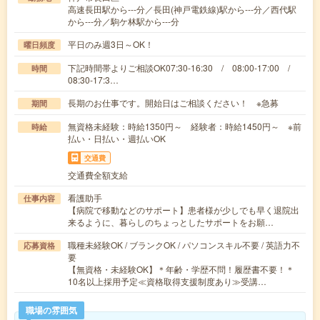
高速長田駅から---分／長田(神戸電鉄線)駅から---分／西代駅
から---分／駒ケ林駅から---分
平日のみ週3日～OK！
曜日頻度
下記時間帯よりご相談OK07:30-16:30 / 08:00-17:00 /
時間
08:30-17:3…
長期のお仕事です。開始日はご相談ください！ ※急募
期間
無資格未経験：時給1350円～ 経験者：時給1450円～ ※前
時給
払い・日払い・週払いOK
交通費
交通費全額支給
看護助手
仕事内容
【病院で移動などのサポート】患者様が少しでも早く退院出
来るように、暮らしのちょっとしたサポートをお願…
職種未経験OK / ブランクOK / パソコンスキル不要 / 英語力不
応募資格
要
【無資格・未経験OK】＊年齢・学歴不問！履歴書不要！＊
10名以上採用予定≪資格取得支援制度あり≫受講…
職場の雰囲気