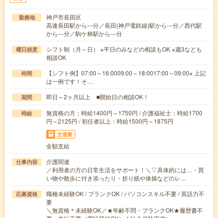
神戸市長田区
勤務地
高速長田駅から---分／長田(神戸電鉄線)駅から---分／西代駅
から---分／駒ケ林駅から---分
シフト制（月～日） ※平日のみなどの相談もOK ※週3なども
曜日頻度
相談OK
【シフト例】07:00～16:0009:00～18:0017:00～09:00※ 上記
時間
は一例です！そ…
即日～2ヶ月以上 ■開始日の相談OK！
期間
無資格の方：時給1400円～1750円 / 介護福祉士：時給1700
時給
円～2125円 / 初任者以上：時給1500円～1875円
交通費
全額支給
介護関連
仕事内容
／利用者の方の日常生活をサポート！＼▽具体的には…・買
い物や散歩に付き添ったり・折り紙や体操などのレ…
職種未経験OK / ブランクOK / パソコンスキル不要 / 英語力不
応募資格
要
＼無資格＊未経験OK／★年齢不問・ブランクOK★履歴書不