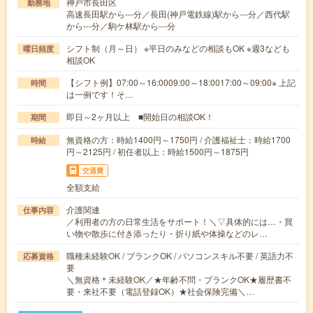
神戸市長田区
勤務地
高速長田駅から---分／長田(神戸電鉄線)駅から---分／西代駅
から---分／駒ケ林駅から---分
シフト制（月～日） ※平日のみなどの相談もOK ※週3なども
曜日頻度
相談OK
【シフト例】07:00～16:0009:00～18:0017:00～09:00※ 上記
時間
は一例です！そ…
即日～2ヶ月以上 ■開始日の相談OK！
期間
無資格の方：時給1400円～1750円 / 介護福祉士：時給1700
時給
円～2125円 / 初任者以上：時給1500円～1875円
交通費
全額支給
介護関連
仕事内容
／利用者の方の日常生活をサポート！＼▽具体的には…・買
い物や散歩に付き添ったり・折り紙や体操などのレ…
職種未経験OK / ブランクOK / パソコンスキル不要 / 英語力不
応募資格
要
＼無資格＊未経験OK／★年齢不問・ブランクOK★履歴書不
要・来社不要（電話登録OK）★社会保険完備＼…