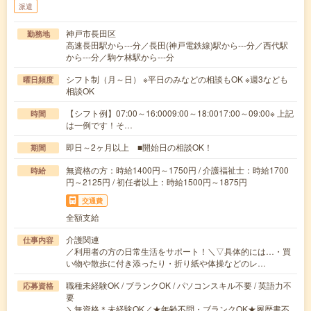
派遣
神戸市長田区
勤務地
高速長田駅から---分／長田(神戸電鉄線)駅から---分／西代駅
から---分／駒ケ林駅から---分
シフト制（月～日） ※平日のみなどの相談もOK ※週3なども
曜日頻度
相談OK
【シフト例】07:00～16:0009:00～18:0017:00～09:00※ 上記
時間
は一例です！そ…
即日～2ヶ月以上 ■開始日の相談OK！
期間
無資格の方：時給1400円～1750円 / 介護福祉士：時給1700
時給
円～2125円 / 初任者以上：時給1500円～1875円
交通費
全額支給
介護関連
仕事内容
／利用者の方の日常生活をサポート！＼▽具体的には…・買
い物や散歩に付き添ったり・折り紙や体操などのレ…
職種未経験OK / ブランクOK / パソコンスキル不要 / 英語力不
応募資格
要
＼無資格＊未経験OK／★年齢不問・ブランクOK★履歴書不