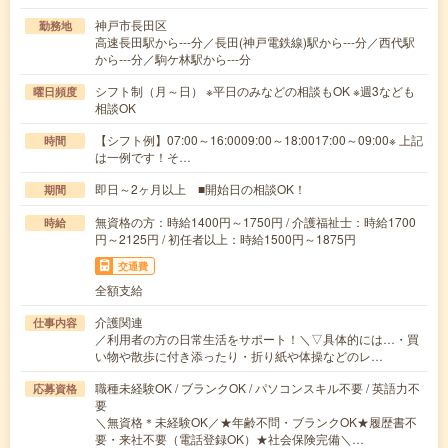
神戸市長田区
勤務地
高速長田駅から---分／長田(神戸電鉄線)駅から---分／西代駅
から---分／駒ケ林駅から---分
シフト制（月～日） ※平日のみなどの相談もOK ※週3なども
曜日頻度
相談OK
【シフト例】07:00～16:0009:00～18:0017:00～09:00※ 上記
時間
は一例です！そ…
即日～2ヶ月以上 ■開始日の相談OK！
期間
無資格の方：時給1400円～1750円 / 介護福祉士：時給1700
時給
円～2125円 / 初任者以上：時給1500円～1875円
交通費
全額支給
介護関連
仕事内容
／利用者の方の日常生活をサポート！＼▽具体的には…・買
い物や散歩に付き添ったり・折り紙や体操などのレ…
職種未経験OK / ブランクOK / パソコンスキル不要 / 英語力不
応募資格
要
＼無資格＊未経験OK／★年齢不問・ブランクOK★履歴書不
要・来社不要（電話登録OK）★社会保険完備＼…