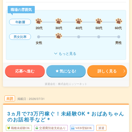
職場の雰囲気
年齢層
20代
30代
40代
50代
60代
男女比率
女性
男性
もっと見る
応募へ進む
気になる!
詳しく見る
派遣会社
株式会社ニッソーネット
未読
掲載日
2026/07/31
3ヵ月で73万円稼ぐ！未経験OK＊おばあちゃん
のお話相手など＊
職種未経験OK
交通費別途支給あり
WEB登録OK
派遣