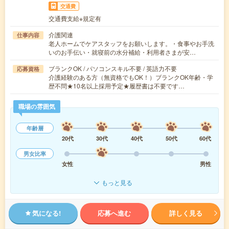
交通費
交通費支給※規定有
介護関連
仕事内容
老人ホームでケアスタッフをお願いします。・食事やお手洗
いのお手伝い・就寝前の水分補給・利用者さまが安…
ブランクOK / パソコンスキル不要 / 英語力不要
応募資格
介護経験のある方（無資格でもOK！）ブランクOK年齢・学
歴不問★10名以上採用予定★履歴書は不要です…
職場の雰囲気
年齢層
20代
30代
40代
50代
60代
男女比率
女性
男性
もっと見る
気になる!
応募へ進む
詳しく見る