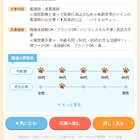
看護師・准看護師
仕事内容
≪病院勤務と違って医療行為は少なめ≫体調管理がメインの
看護師のお仕事！▼具体的には…・バイタルチェッ…
職種未経験OK / ブランクOK / パソコンスキル不要 / 英語力不
応募資格
要
≪履歴書不要≫・年齢不問（50代・60代の方も活躍中！）・
WワークOK・未経験OK・ブランクOK・看…
職場の雰囲気
年齢層
20代
30代
40代
50代
60代
男女比率
女性
男性
もっと見る
気になる!
応募へ進む
詳しく見る
派遣会社
日研トータルソーシング株式会社 メディカルケア事業部 ナース派遣