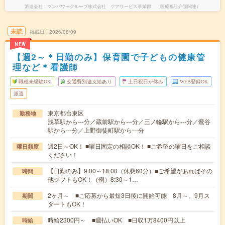
派遣会社
マンパワーグループ株式会社 ケアサービス事業部 （医療福祉介護関連）
未読
掲載日
2026/08/09
NEW
【週2～＊日勤のみ】保育園で子どもの健康管
理など＊看護師
職種未経験OK
交通費別途支給あり
土日祝日が休み
WEB登録OK
派遣
東京都台東区
勤務地
浅草駅から---分／蔵前駅から---分／三ノ輪駅から---分／鶯谷
駅から---分／上野御徒町駅から---分
週2日～OK！ ■曜日固定の相談OK！ ■ご希望の曜日をご相談
曜日頻度
ください！
【日勤のみ】9:00～18:00（休憩60分）■ご希望があればその
時間
他シフトもOK！（例）8:30～1…
2ヶ月～ ■ご応募から最短3日後に開始可能 8月～、9月ス
期間
タートもOK！
時給2300円～ ■週払いOK ■日収1万8400円以上
時給