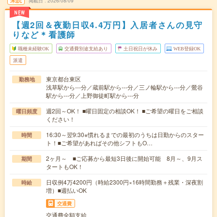
未読
掲載日
2026/08/09
NEW
【週2回＆夜勤日収4.4万円】入居者さんの見守
りなど＊看護師
職種未経験OK
交通費別途支給あり
土日祝日が休み
WEB登録OK
派遣
東京都台東区
勤務地
浅草駅から---分／蔵前駅から---分／三ノ輪駅から---分／鶯谷
駅から---分／上野御徒町駅から---分
週2回～OK！ ■曜日固定の相談OK！ ■ご希望の曜日をご相談
曜日頻度
ください！
16:30～翌9:30※慣れるまでの最初のうちは日勤からのスター
時間
ト！■ご希望があればその他シフトもO…
2ヶ月～ ■ご応募から最短3日後に開始可能 8月～、9月ス
期間
タートもOK！
日収例4万4200円（時給2300円×16時間勤務＋残業・深夜割
時給
増）■週払いOK
交通費
交通費全額支給