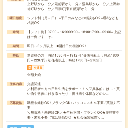
上野駅から---分／蔵前駅から---分／湯島駅から---分／上野御
徒町駅から---分／田原町(東京都)駅から---分
シフト制（月～日） ※平日のみなどの相談もOK ※週3なども
曜日頻度
相談OK
【シフト例】07:00～16:0009:00～18:0017:00～09:00※ 上記
時間
は一例です！そ…
即日～2ヶ月以上 ■開始日の相談OK！
期間
無資格の方：時給1530円～1912円 / 介護福祉士：時給1830
時給
円～2287円 / 初任者以上：時給1730円～2162円
交通費
全額支給
介護関連
仕事内容
／利用者の方の日常生活をサポート！＼▽具体的には…・買
い物や散歩に付き添ったり・折り紙や体操などのレ…
職種未経験OK / ブランクOK / パソコンスキル不要 / 英語力不
応募資格
要
＼無資格＊未経験OK／★年齢不問・ブランクOK★履歴書不
要・来社不要（電話登録OK）★社会保険完備＼…