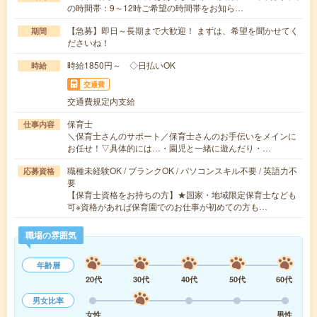
の時間帯：9～12時ご希望の時間帯をお知ら…
【急募】即日～長期まで大歓迎！ まずは、希望を聞かせてく
期間
ださいね！
時給1850円～ ◇日払いOK
時給
交通費
交通費規定内支給
保育士
仕事内容
＼保育士さんのサポート／保育士さんのお手伝いをメインに
お任せ！▽具体的には…・園児と一緒に遊んだり・…
職種未経験OK / ブランクOK / パソコンスキル不要 / 英語力不
応募資格
要
【保育士資格をお持ちの方】★国家・地域限定保育士なども
可※資格があれば保育園でのお仕事が初めての方も…
職場の雰囲気
年齢層
20代
30代
40代
50代
60代
男女比率
女性
男性