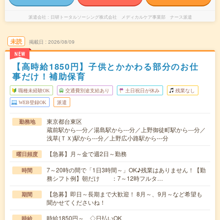
派遣会社
日研トータルソーシング株式会社 メディカルケア事業部 ナース派遣
未読
掲載日
2026/08/09
NEW
【高時給1850円】子供とかかわる部分のお仕
事だけ！補助保育
職種未経験OK
交通費別途支給あり
土日祝日が休み
残業なし
WEB登録OK
派遣
東京都台東区
勤務地
蔵前駅から---分／湯島駅から---分／上野御徒町駅から---分／
浅草(ＴＸ)駅から---分／上野広小路駅から---分
【急募】月～金で週2日～勤務
曜日頻度
7～20時の間で「1日3時間～」OK♪残業はありません！【勤
時間
務シフト例】朝だけ ：7～12時フルタ…
【急募】即日～長期まで大歓迎！ 8月～、9月～など希望も
期間
聞かせてくださいね！
時給1850円～ ◇日払いOK
時給