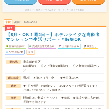
派遣会社
株式会社ウィルオブ・ワーク キッズケア事業部
未読
掲載日
2026/08/08
NEW
【8月～OK！週2日～】ホテルライクな高齢者
マンションで生活サポート＊時短OK
職種未経験OK
交通費別途支給あり
土日祝日が休み
残業なし
WEB登録OK
派遣
東京都台東区
勤務地
蔵前駅から---分／上野御徒町駅から---分／新御徒町駅から---
分
週2日～5日OK（月～金） ★土日休みOK
曜日頻度
★1日6時間～の時短シフトOK★スタート時間選べます！
時間
7:00～16:009:00～17:0011:…
開始日はご相談ください！ ★急募 ★職場が気に入れば、
期間
長期でも働けます！