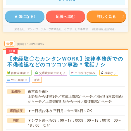
気になる!
応募へ進む
詳しく見る
派遣会社
マンパワーグループ株式会社 ケアサービス事業部 （医療福祉介護関連）
未読
掲載日
2026/08/07
NEW
【未経験〇なカンタンWORK】法律事務所での
不備確認などのコツコツ事務＊電話ナシ
職種未経験OK
交通費別途支給あり
土日祝日が休み
残業なし
WEB登録OK
派遣
東京都台東区
勤務地
上野駅から徒歩3分／京成上野駅から---分／稲荷町(東京都)駅
から---分／上野御徒町駅から---分／御徒町駅から---分
▼土日祝お休み 平日月～金の週4日～OK
曜日頻度
▼シフト選べる09：00～17：0009：00～18：0010：00～
時間
18：00 など