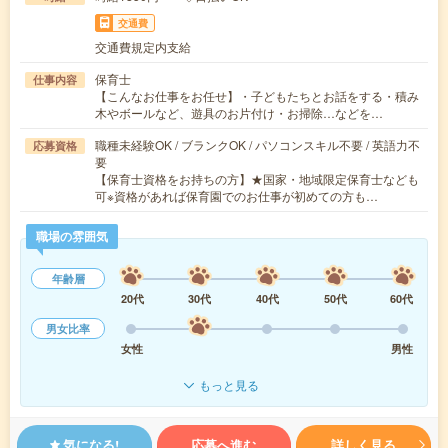
交通費
交通費規定内支給
保育士
仕事内容
【こんなお仕事をお任せ】・子どもたちとお話をする・積み
木やボールなど、遊具のお片付け・お掃除…などを…
職種未経験OK / ブランクOK / パソコンスキル不要 / 英語力不
応募資格
要
【保育士資格をお持ちの方】★国家・地域限定保育士なども
可※資格があれば保育園でのお仕事が初めての方も…
職場の雰囲気
年齢層
20代
30代
40代
50代
60代
男女比率
女性
男性
もっと見る
気になる!
応募へ進む
詳しく見る