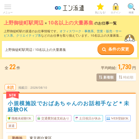
メニュー
気になる!
ログイン
検索
上野御徒町駅周辺
×
10名以上の大量募集
のお仕事一覧
上野御徒町駅の派遣のお仕事情報です。
オフィスワーク・事務系
、
営業・販売・サー
ビス系
、
クリエイティブ系
などのお仕事を取り揃えています。10名以上の大量募集の
条件の他に、
交通費別途支給あり
、
職種未経験OK
、
友だちと一緒の応募OK
などのこ
だわり条件も取り揃えています。
条件の変更
上野御徒町駅周辺 / 10名以上の大量募集
22
1,730
全
件
平均時給:
円
時給順
新着順
未読
掲載日
2026/08/10
NEW
小規模施設でおばあちゃんのお話相手など＊未
経験OK
職種未経験OK
交通費別途支給あり
土日祝日が休み
WEB登録OK
派遣
東京都台東区
勤務地