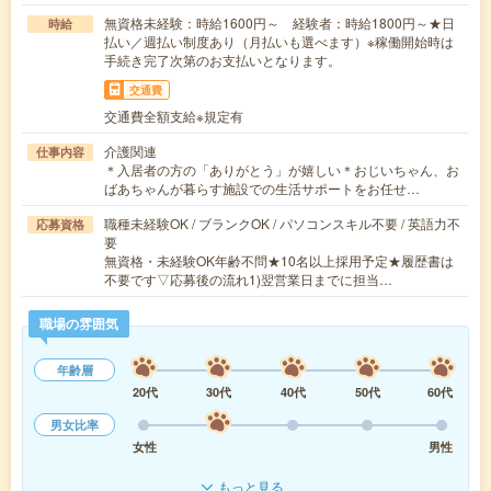
無資格未経験：時給1600円～ 経験者：時給1800円～★日
時給
払い／週払い制度あり（月払いも選べます）※稼働開始時は
手続き完了次第のお支払いとなります。
交通費
交通費全額支給※規定有
介護関連
仕事内容
＊入居者の方の「ありがとう」が嬉しい＊おじいちゃん、お
ばあちゃんが暮らす施設での生活サポートをお任せ…
職種未経験OK / ブランクOK / パソコンスキル不要 / 英語力不
応募資格
要
無資格・未経験OK年齢不問★10名以上採用予定★履歴書は
不要です▽応募後の流れ1)翌営業日までに担当…
職場の雰囲気
年齢層
20代
30代
40代
50代
60代
男女比率
女性
男性
もっと見る