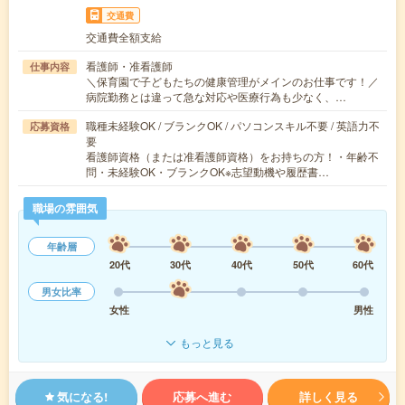
交通費
交通費全額支給
看護師・准看護師
仕事内容
＼保育園で子どもたちの健康管理がメインのお仕事です！／
病院勤務とは違って急な対応や医療行為も少なく、…
職種未経験OK / ブランクOK / パソコンスキル不要 / 英語力不
応募資格
要
看護師資格（または准看護師資格）をお持ちの方！・年齢不
問・未経験OK・ブランクOK※志望動機や履歴書…
職場の雰囲気
年齢層
20代
30代
40代
50代
60代
男女比率
女性
男性
もっと見る
気になる!
応募へ進む
詳しく見る