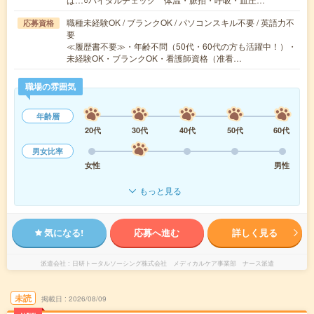
職種未経験OK / ブランクOK / パソコンスキル不要 / 英語力不
応募資格
要
≪履歴書不要≫・年齢不問（50代・60代の方も活躍中！）・
未経験OK・ブランクOK・看護師資格（准看…
職場の雰囲気
年齢層
20代
30代
40代
50代
60代
男女比率
女性
男性
もっと見る
気になる!
応募へ進む
詳しく見る
派遣会社
日研トータルソーシング株式会社 メディカルケア事業部 ナース派遣
未読
掲載日
2026/08/09