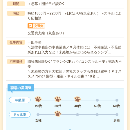
＜急募＞開始日相談OK
期間
時給1800円～2200円 ※日払いOK(規定あり) ※スキルによ
時給
り応相談
交通費
交通費支給（規定あり）
一般事務
仕事内容
＼法律事務所の事務業務／▼具体的には・不備確認・不足箇
所あれば入力など！未経験からはじめられるシンプ…
職種未経験OK / ブランクOK / パソコンスキル不要 / 英語力不
応募資格
要
＼未経験の方も大歓迎／弊社スタッフも多数活躍中！▼オス
スメPoint＊髪型・服装・ネイル自由＊10名…
職場の雰囲気
年齢層
20代
30代
40代
50代
60代
男女比率
女性
男性