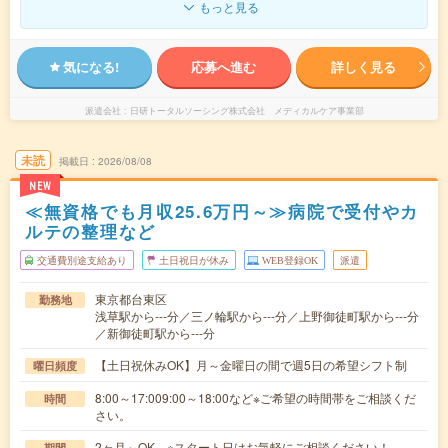
もっと見る
気になる!
応募へ進む
詳しく見る
派遣会社
日研トータルソーシング株式会社 メディカルケア事業部
未読
掲載日
2026/08/08
NEW
≪無資格でも月収25.6万円～≫病院で受付やカ
ルテの整理など
交通費別途支給あり
土日祝日が休み
WEB登録OK
派遣
東京都台東区
勤務地
浅草駅から---分／三ノ輪駅から---分／上野御徒町駅から---分
／新御徒町駅から---分
【土日祝休みOK】月～金曜日の間で週5日の希望シフト制
曜日頻度
8:00～17:009:00～18:00など※ご希望の時間帯をご相談くだ
時間
さい。
2ヶ月～OK ※スタート日はお気軽にご相談ください！
期間