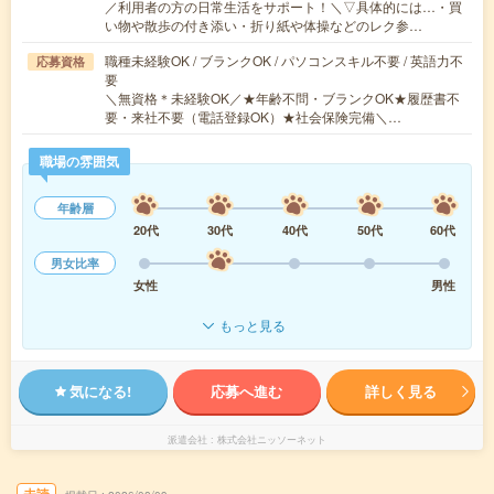
／利用者の方の日常生活をサポート！＼▽具体的には…・買
い物や散歩の付き添い・折り紙や体操などのレク参…
職種未経験OK / ブランクOK / パソコンスキル不要 / 英語力不
応募資格
要
＼無資格＊未経験OK／★年齢不問・ブランクOK★履歴書不
要・来社不要（電話登録OK）★社会保険完備＼…
職場の雰囲気
年齢層
20代
30代
40代
50代
60代
男女比率
女性
男性
もっと見る
気になる!
応募へ進む
詳しく見る
派遣会社
株式会社ニッソーネット