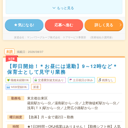
もっと見る
気になる!
応募へ進む
詳しく見る
派遣会社
マンパワーグループ株式会社 ケアサービス事業部 （医療福祉介護関連）
未読
掲載日
2026/08/07
NEW
【即日開始！＊お昼には退勤】9～12時など＊
保育士として見守り業務
職種未経験OK
交通費別途支給あり
土日祝日が休み
残業なし
WEB登録OK
派遣
東京都台東区
勤務地
蔵前駅から---分／湯島駅から---分／上野御徒町駅から---分／
浅草(ＴＸ)駅から---分／上野広小路駅から---分
【急募】月～金で週2日～勤務
曜日頻度
★1日3時間～OK♪残業はありません！【勤務シフト例】人気
時間