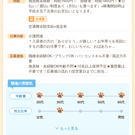
無資格未経験：時給1600円～ 経験者：時給1800円～★日
時給
払い／週払い制度あり（月払いも選べます）※稼働開始時は
手続き完了次第のお支払いとなります。
交通費
交通費全額支給※規定有
介護関連
仕事内容
＊入居者の方の「ありがとう」が嬉しい＊お年寄りを笑顔に
する介護のお仕事です。おじいちゃん、おばあちゃ…
職種未経験OK / ブランクOK / パソコンスキル不要 / 英語力不
応募資格
要
無資格・未経験OK年齢不問★10名以上採用予定★履歴書は
不要です▽応募後の流れ1)翌営業日までに担当…
職場の雰囲気
年齢層
20代
30代
40代
50代
60代
男女比率
女性
男性
もっと見る