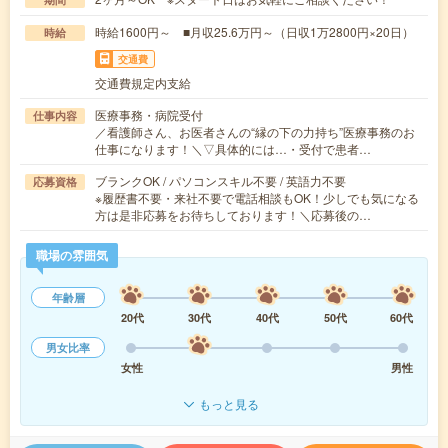
時給1600円～ ■月収25.6万円～（日収1万2800円×20日）
時給
交通費
交通費規定内支給
医療事務・病院受付
仕事内容
／看護師さん、お医者さんの“縁の下の力持ち”医療事務のお
仕事になります！＼▽具体的には…・受付で患者…
ブランクOK / パソコンスキル不要 / 英語力不要
応募資格
※履歴書不要・来社不要で電話相談もOK！少しでも気になる
方は是非応募をお待ちしております！＼応募後の…
職場の雰囲気
年齢層
20代
30代
40代
50代
60代
男女比率
女性
男性
もっと見る