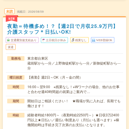
未読
掲載日
2026/08/09
NEW
夜勤＝待機多め！？【週2日で月収25.9万円】
介護スタッフ＊日払いOK!
交通費別途支給あり
土日祝日が休み
残業なし
WEB登録OK
派遣
東京都台東区
勤務地
蔵前駅から---分／上野御徒町駅から---分／新御徒町駅から---
分
【夜勤】週2日～OK（月～金の間）
曜日頻度
16:00～翌9:00 ※残業なし！※Wワークの場合、他のお仕事
時間
と合わせ週40時間超の就業はご案内で…
開始日はご相談ください！ ★職場が気に入れば、長期でも
期間
働けます！
経験者時給1800円～（夜勤時給2250円～）★日収3万2400
時給
円以上★日払い／週払い制度あり（月払いも選べます）※稼
働開始時は手続き完了次第のお支払いとなります。