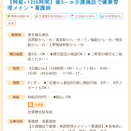
【時短×1日6時間】週3～≫介護施設で健康管
理メイン＊看護師
職種未経験OK
交通費別途支給あり
土日祝日が休み
WEB登録OK
派遣
東京都台東区
勤務地
浅草駅から---分／蔵前駅から---分／三ノ輪駅から---分／鶯谷
駅から---分／上野御徒町駅から---分
週3日～OK！ ★曜日固定の相談OK！ ★ご希望の曜日をご相
曜日頻度
談ください！
【日勤のみ】1日6時間～OK！≪シフト例≫・9:00～
時間
15:45 （45分休憩）・11:00～17:…
2ヶ月～ ■ご応募から最短3日後に開始可能 8月～、9月ス
期間
タートもOK！
時給2300円～ ■週払いOK
時給
交通費
交通費全額支給
看護師・准看護師
仕事内容
【介護施設で健康・体調管理がメイン＊看護師】▼具体的に
は…○バイタルチェック 体温・脈拍・呼吸・血圧…