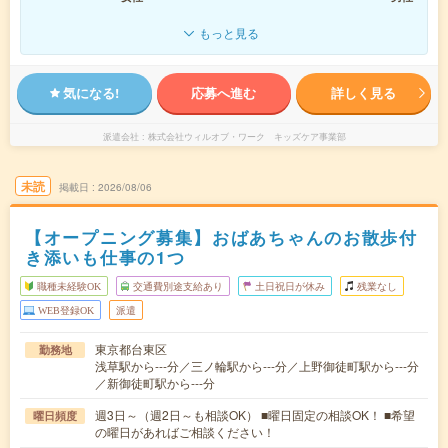
もっと見る
気になる!
応募へ進む
詳しく見る
派遣会社
株式会社ウィルオブ・ワーク キッズケア事業部
未読
掲載日
2026/08/06
【オープニング募集】おばあちゃんのお散歩付
き添いも仕事の1つ
職種未経験OK
交通費別途支給あり
土日祝日が休み
残業なし
WEB登録OK
派遣
東京都台東区
勤務地
浅草駅から---分／三ノ輪駅から---分／上野御徒町駅から---分
／新御徒町駅から---分
週3日～（週2日～も相談OK） ■曜日固定の相談OK！ ■希望
曜日頻度
の曜日があればご相談ください！