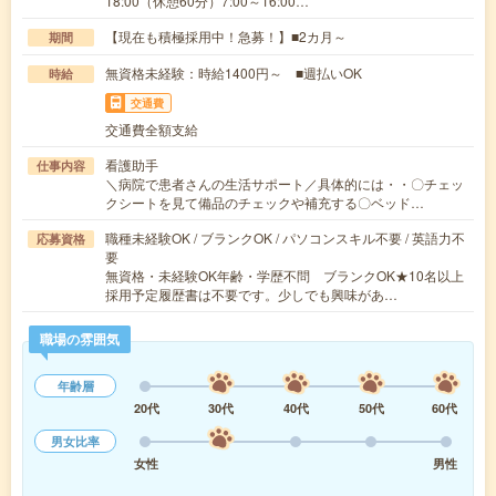
18:00（休憩60分）7:00～16:00…
【現在も積極採用中！急募！】■2カ月～
期間
無資格未経験：時給1400円～ ■週払いOK
時給
交通費
交通費全額支給
看護助手
仕事内容
＼病院で患者さんの生活サポート／具体的には・・〇チェッ
クシートを見て備品のチェックや補充する〇ベッド…
職種未経験OK / ブランクOK / パソコンスキル不要 / 英語力不
応募資格
要
無資格・未経験OK年齢・学歴不問 ブランクOK★10名以上
採用予定履歴書は不要です。少しでも興味があ…
職場の雰囲気
年齢層
20代
30代
40代
50代
60代
男女比率
女性
男性