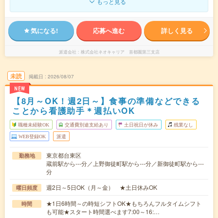
もっと見る
気になる!
応募へ進む
詳しく見る
派遣会社
株式会社ネオキャリア 首都圏第三支店
未読
掲載日
2026/08/07
NEW
【8月～OK！週2日～】食事の準備などできる
ことから看護助手＊週払いOK
職種未経験OK
交通費別途支給あり
土日祝日が休み
残業なし
WEB登録OK
派遣
東京都台東区
勤務地
蔵前駅から---分／上野御徒町駅から---分／新御徒町駅から---
分
週2日～5日OK（月～金） ★土日休みOK
曜日頻度
★1日6時間～の時短シフトOK★もちろんフルタイムシフト
時間
も可能★スタート時間選べます7:00～16:…