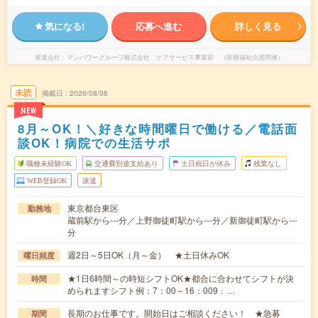
気になる!
応募へ進む
詳しく見る
派遣会社
マンパワーグループ株式会社 ケアサービス事業部 （医療福祉介護関連）
未読
掲載日
2026/08/08
NEW
8月～OK！＼好きな時間曜日で働ける／電話面
談OK！病院での生活サポ
職種未経験OK
交通費別途支給あり
土日祝日が休み
残業なし
WEB登録OK
派遣
東京都台東区
勤務地
蔵前駅から---分／上野御徒町駅から---分／新御徒町駅から---
分
週2日～5日OK（月～金） ★土日休みOK
曜日頻度
★1日6時間～の時短シフトOK★都合に合わせてシフトが決
時間
められますシフト例：7：00～16：009：…
長期のお仕事です。開始日はご相談ください！ ★急募
期間