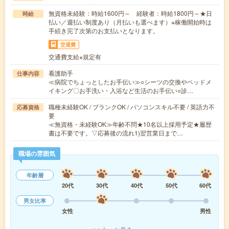
無資格未経験：時給1600円～ 経験者：時給1800円～★日
時給
払い／週払い制度あり（月払いも選べます）※稼働開始時は
手続き完了次第のお支払いとなります。
交通費
交通費支給※規定有
看護助手
仕事内容
≪病院でちょっとしたお手伝い≫○シーツの交換やベッドメ
イキング〇お手洗い・入浴など生活のお手伝い○診…
職種未経験OK / ブランクOK / パソコンスキル不要 / 英語力不
応募資格
要
≪無資格・未経験OK≫年齢不問★10名以上採用予定★履歴
書は不要です。▽応募後の流れ1)翌営業日まで…
職場の雰囲気
年齢層
20代
30代
40代
50代
60代
男女比率
女性
男性