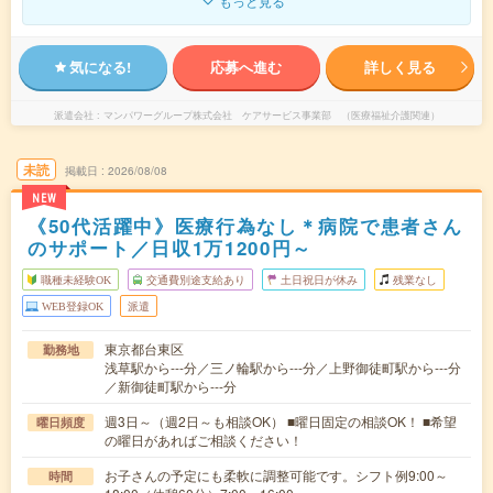
もっと見る
気になる!
応募へ進む
詳しく見る
派遣会社
マンパワーグループ株式会社 ケアサービス事業部 （医療福祉介護関連）
未読
掲載日
2026/08/08
NEW
《50代活躍中》医療行為なし＊病院で患者さん
のサポート／日収1万1200円～
職種未経験OK
交通費別途支給あり
土日祝日が休み
残業なし
WEB登録OK
派遣
東京都台東区
勤務地
浅草駅から---分／三ノ輪駅から---分／上野御徒町駅から---分
／新御徒町駅から---分
週3日～（週2日～も相談OK） ■曜日固定の相談OK！ ■希望
曜日頻度
の曜日があればご相談ください！
お子さんの予定にも柔軟に調整可能です。シフト例9:00～
時間