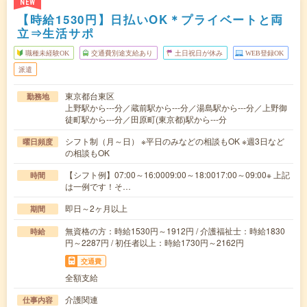
NEW
【時給1530円】日払いOK＊プライベートと両
立⇒生活サポ
職種未経験OK
交通費別途支給あり
土日祝日が休み
WEB登録OK
派遣
東京都台東区
勤務地
上野駅から---分／蔵前駅から---分／湯島駅から---分／上野御
徒町駅から---分／田原町(東京都)駅から---分
シフト制（月～日） ※平日のみなどの相談もOK ※週3日など
曜日頻度
の相談もOK
【シフト例】07:00～16:0009:00～18:0017:00～09:00※ 上記
時間
は一例です！そ…
即日～2ヶ月以上
期間
無資格の方：時給1530円～1912円 / 介護福祉士：時給1830
時給
円～2287円 / 初任者以上：時給1730円～2162円
交通費
全額支給
介護関連
仕事内容