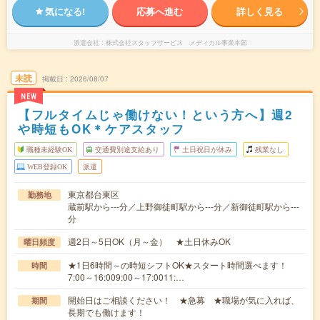
気になる!
応募へ進む
詳しく見る
派遣会社
株式会社スタッフサービス メディカル事業本部
未読
掲載日
2026/08/07
NEW
【フルタイムじゃ働けない！という方へ】週2
や時短もOK＊ケアスタッフ
職種未経験OK
交通費別途支給あり
土日祝日が休み
残業なし
WEB登録OK
派遣
東京都台東区
勤務地
蔵前駅から---分／上野御徒町駅から---分／新御徒町駅から---
分
週2日～5日OK（月～金） ★土日休みOK
曜日頻度
★1日6時間～の時短シフトOK★スタート時間選べます！
時間
7:00～16:009:00～17:0011:…
開始日はご相談ください！ ★急募 ★職場が気に入れば、
期間
長期でも働けます！