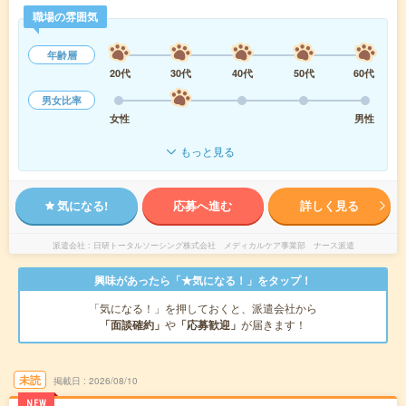
職場の雰囲気
年齢層
20代
30代
40代
50代
60代
男女比率
女性
男性
もっと見る
気になる!
応募へ進む
詳しく見る
派遣会社
日研トータルソーシング株式会社 メディカルケア事業部 ナース派遣
興味があったら「★気になる！」をタップ！
「気になる！」を押しておくと、派遣会社から
「面談確約」
や
「応募歓迎」
が届きます！
未読
掲載日
2026/08/10
NEW