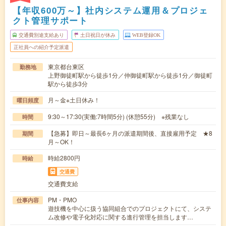
【年収600万～】社内システム運用＆プロジェ
クト管理サポート
交通費別途支給あり
土日祝日が休み
WEB登録OK
正社員への紹介予定派遣
東京都台東区
勤務地
上野御徒町駅から徒歩1分／仲御徒町駅から徒歩1分／御徒町
駅から徒歩3分
月～金※土日休み！
曜日頻度
9:30～17:30(実働:7時間5分) (休憩55分) ※残業なし
時間
【急募】即日～最長6ヶ月の派遣期間後、直接雇用予定 ★8
期間
月～OK！
時給2800円
時給
交通費
交通費支給
PM・PMO
仕事内容
遊技機を中心に扱う協同組合でのプロジェクトにて、システ
ム改修や電子化対応に関する進行管理を担当します…