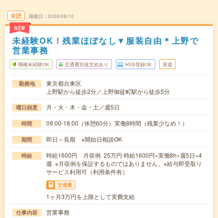
未読
掲載日
2026/08/10
NEW
未経験OK！残業ほぼなし▼服装自由＊上野で
営業事務
職種未経験OK
交通費別途支給あり
WEB登録OK
派遣
東京都台東区
勤務地
上野駅から徒歩2分／上野御徒町駅から徒歩5分
月・火・木・金・土／週5日
曜日頻度
09:00-18:00（休憩60分）実働8時間（残業少なめ！）
時間
即日～長期 ※開始日相談OK
期間
時給1600円 月収例 25万円 時給1600円×実働8h×週5日×4
時給
週 ※月収例を保証するものではありません。※給与即受取り
サービス利用可（利用条件有）
交通費
1ヶ月3万円を上限として実費支給
営業事務
仕事内容