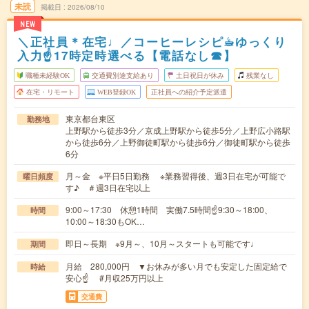
未読
掲載日
2026/08/10
NEW
＼正社員＊在宅♩／コーヒーレシピ☕︎ゆっくり
入力☝17時定時選べる【電話なし☎】
職種未経験OK
交通費別途支給あり
土日祝日が休み
残業なし
在宅・リモート
WEB登録OK
正社員への紹介予定派遣
東京都台東区
勤務地
上野駅から徒歩3分／京成上野駅から徒歩5分／上野広小路駅
から徒歩6分／上野御徒町駅から徒歩6分／御徒町駅から徒歩
6分
月～金 ※平日5日勤務 ※業務習得後、週3日在宅が可能で
曜日頻度
す♪ ＃週3日在宅以上
9:00～17:30 休憩1時間 実働7.5時間☝9:30～18:00、
時間
10:00～18:30もOK…
即日～長期 ※9月～、10月～スタートも可能です♩
期間
月給 280,000円 ▼お休みが多い月でも安定した固定給で
時給
安心☝ #月収25万円以上
交通費