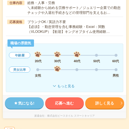
総務・人事・労務
仕事内容
＼未経験から始める労務サポート／ジュエリー企業での勤怠
チェックや入退社手続きなどの管理部門を支えるお…
ブランクOK / 英語力不要
応募資格
【必須】・勤怠管理を含む事務経験・Excel：関数
（VLOOKUP）【歓迎】キングオブタイム使用経験…
職場の雰囲気
年齢層
20代
30代
40代
50代
60代
男女比率
女性
男性
もっと見る
気になる!
応募へ進む
詳しく見る
派遣会社
株式会社ビースタイル スマートキャリア