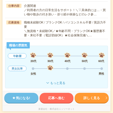
介護関連
仕事内容
／利用者の方の日常生活をサポート！＼▽具体的には…・買
い物や散歩の付き添い・折り紙や体操などのレク参…
職種未経験OK / ブランクOK / パソコンスキル不要 / 英語力不
応募資格
要
＼無資格＊未経験OK／★年齢不問・ブランクOK★履歴書不
要・来社不要（電話登録OK）★社会保険完備＼…
職場の雰囲気
年齢層
20代
30代
40代
50代
60代
男女比率
女性
男性
もっと見る
気になる!
応募へ進む
詳しく見る
派遣会社
株式会社ニッソーネット