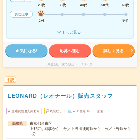
20代
30代
40代
50代
60代
男女比率
女性
男性
もっと見る
気になる!
応募へ進む
詳しく見る
派遣会社
株式会社シー・スタッフ
未読
LEONARD（レオナール）販売スタッフ
交通費別途支給あり
残業なし
WEB登録OK
派遣
東京都台東区
勤務地
上野広小路駅から---分／上野御徒町駅から---分／上野駅から-
--分