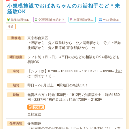
小規模施設でおばあちゃんのお話相手など＊未
経験OK
職種未経験OK
交通費別途支給あり
土日祝日が休み
WEB登録OK
派遣
東京都台東区
勤務地
上野駅から---分／蔵前駅から---分／湯島駅から---分／上野御
徒町駅から---分／田原町(東京都)駅から---分
シフト制（月～日） ※平日のみなどの相談もOK ※週3なども
曜日頻度
相談OK
【シフト例】07:00～16:0009:00～18:0017:00～09:00※ 上記
時間
は一例です！そ…
即日～2ヶ月以上 ■開始日の相談OK！
期間
無資格の方：時給1530円～1912円 / 介護福祉士：時給1830
時給
円～2287円 / 初任者以上：時給1730円～2162円
交通費
全額支給
介護関連
仕事内容
／利用者の方の日常生活をサポート！＼▽具体的には…・買