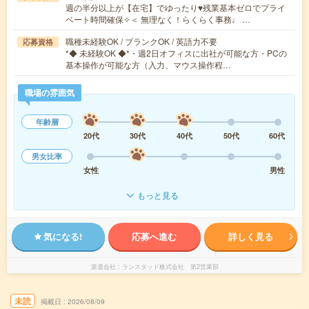
週の半分以上が【在宅】でゆったり♥残業基本ゼロでプライ
ベート時間確保✧＜ 無理なく！らくらく事務♩ …
職種未経験OK / ブランクOK / 英語力不要
応募資格
*◆ 未経験OK ◆*・週2日オフィスに出社が可能な方・PCの
基本操作が可能な方（入力、マウス操作程…
職場の雰囲気
年齢層
20代
30代
40代
50代
60代
男女比率
女性
男性
もっと見る
気になる!
応募へ進む
詳しく見る
派遣会社
ランスタッド株式会社 第2営業部
未読
掲載日
2026/08/09