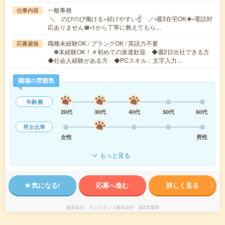
一般事務
仕事内容
＼ のびのび働ける×続けやすい☝ ／▫週3在宅OK☀▫電話対
応ありません☎▫1から丁寧に教えてもら…
職種未経験OK / ブランクOK / 英語力不要
応募資格
✽未経験OK！＃初めての派遣歓迎 ◆週2日出社できる方
◆社会人経験がある方 ◆PCスキル：文字入力…
職場の雰囲気
年齢層
20代
30代
40代
50代
60代
男女比率
女性
男性
もっと見る
気になる!
応募へ進む
詳しく見る
派遣会社
ランスタッド株式会社 第2営業部