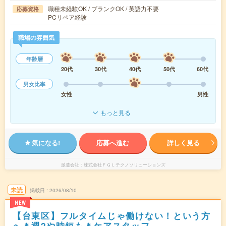
職種未経験OK / ブランクOK / 英語力不要
応募資格
PCリペア経験
職場の雰囲気
年齢層
20代
30代
40代
50代
60代
男女比率
女性
男性
もっと見る
気になる!
応募へ進む
詳しく見る
派遣会社
株式会社ＦＧＬテクノソリューションズ
未読
掲載日
2026/08/10
NEW
【台東区】フルタイムじゃ働けない！という方
へ＊週2や時短も＊ケアスタッフ