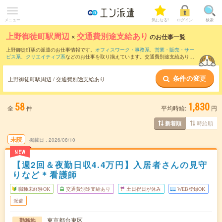
メニュー
気になる!
ログイン
検索
上野御徒町駅周辺
×
交通費別途支給あり
のお仕事一覧
上野御徒町駅の派遣のお仕事情報です。
オフィスワーク・事務系
、
営業・販売・サー
ビス系
、
クリエイティブ系
などのお仕事を取り揃えています。交通費別途支給ありの
条件の他に、
職種未経験OK
、
友だちと一緒の応募OK
、
残業なし
などのこだわり条件
も取り揃えています。
条件の変更
上野御徒町駅周辺 / 交通費別途支給あり
58
1,830
全
件
平均時給:
円
時給順
新着順
未読
掲載日
2026/08/10
NEW
【週2回＆夜勤日収4.4万円】入居者さんの見守
りなど＊看護師
職種未経験OK
交通費別途支給あり
土日祝日が休み
WEB登録OK
派遣
東京都台東区
勤務地