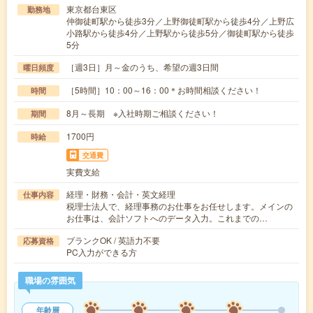
東京都台東区
勤務地
仲御徒町駅から徒歩3分／上野御徒町駅から徒歩4分／上野広
小路駅から徒歩4分／上野駅から徒歩5分／御徒町駅から徒歩
5分
［週3日］月～金のうち、希望の週3日間
曜日頻度
［5時間］10：00～16：00＊お時間相談ください！
時間
8月～長期 ※入社時期ご相談ください！
期間
1700円
時給
交通費
実費支給
経理・財務・会計・英文経理
仕事内容
税理士法人で、経理事務のお仕事をお任せします。メインの
お仕事は、会計ソフトへのデータ入力。これまでの…
ブランクOK / 英語力不要
応募資格
PC入力ができる方
職場の雰囲気
年齢層