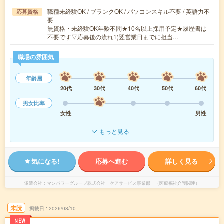
職種未経験OK / ブランクOK / パソコンスキル不要 / 英語力不
応募資格
要
無資格・未経験OK年齢不問★10名以上採用予定★履歴書は
不要です▽応募後の流れ1)翌営業日までに担当…
職場の雰囲気
年齢層
20代
30代
40代
50代
60代
男女比率
女性
男性
もっと見る
気になる!
応募へ進む
詳しく見る
派遣会社
マンパワーグループ株式会社 ケアサービス事業部 （医療福祉介護関連）
未読
掲載日
2026/08/10
NEW