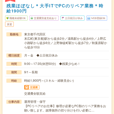
残業ほぼなし＊大手ITでPCのリペア業務＊時
給1900円
職種未経験OK
交通費別途支給あり
土日祝日が休み
WEB登録OK
派遣
東京都千代田区
勤務地
末広町(東京都)駅から徒歩2分／湯島駅から徒歩4分／上野広
小路駅から徒歩6分／上野御徒町駅から徒歩7分／秋葉原駅か
ら徒歩10分
月～金 ◆土日祝日休み
曜日頻度
9:00～17:35(休憩50分) ◆残業少なめ！
時間
9/1～長期
期間
時給1,900円～(スキル・経験見合い)
時給
交通費
交通費全額支給
運用管理・保守
仕事内容
【PCリペアのお仕事】修理が必要なPC類のリペア業務をお
願い致します。故障個所の切り分けを行い必要に…