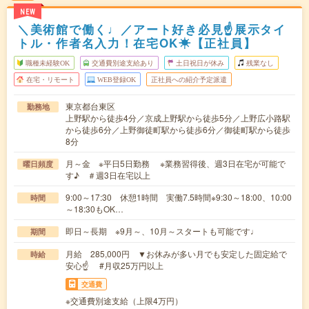
NEW
＼美術館で働く♩／アート好き必見☝展示タイ
トル・作者名入力！在宅OK☀【正社員】
職種未経験OK
交通費別途支給あり
土日祝日が休み
残業なし
在宅・リモート
WEB登録OK
正社員への紹介予定派遣
東京都台東区
勤務地
上野駅から徒歩4分／京成上野駅から徒歩5分／上野広小路駅
から徒歩6分／上野御徒町駅から徒歩6分／御徒町駅から徒歩
8分
月～金 ※平日5日勤務 ※業務習得後、週3日在宅が可能で
曜日頻度
す♪ ＃週3日在宅以上
9:00～17:30 休憩1時間 実働7.5時間※9:30～18:00、10:00
時間
～18:30もOK…
即日～長期 ※9月～、10月～スタートも可能です♩
期間
月給 285,000円 ▼お休みが多い月でも安定した固定給で
時給
安心☝ #月収25万円以上
交通費
※交通費別途支給（上限4万円）