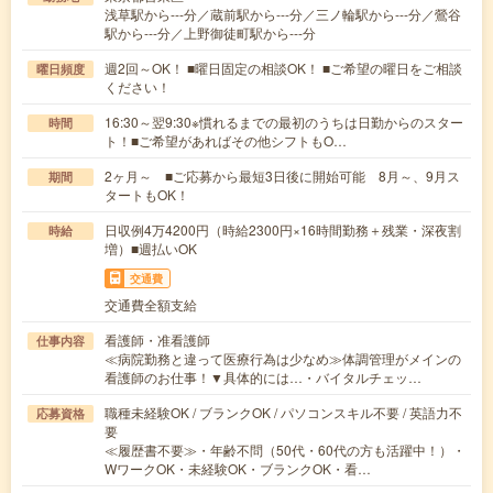
浅草駅から---分／蔵前駅から---分／三ノ輪駅から---分／鶯谷
駅から---分／上野御徒町駅から---分
週2回～OK！ ■曜日固定の相談OK！ ■ご希望の曜日をご相談
曜日頻度
ください！
16:30～翌9:30※慣れるまでの最初のうちは日勤からのスター
時間
ト！■ご希望があればその他シフトもO…
2ヶ月～ ■ご応募から最短3日後に開始可能 8月～、9月ス
期間
タートもOK！
日収例4万4200円（時給2300円×16時間勤務＋残業・深夜割
時給
増）■週払いOK
交通費
交通費全額支給
看護師・准看護師
仕事内容
≪病院勤務と違って医療行為は少なめ≫体調管理がメインの
看護師のお仕事！▼具体的には…・バイタルチェッ…
職種未経験OK / ブランクOK / パソコンスキル不要 / 英語力不
応募資格
要
≪履歴書不要≫・年齢不問（50代・60代の方も活躍中！）・
WワークOK・未経験OK・ブランクOK・看…