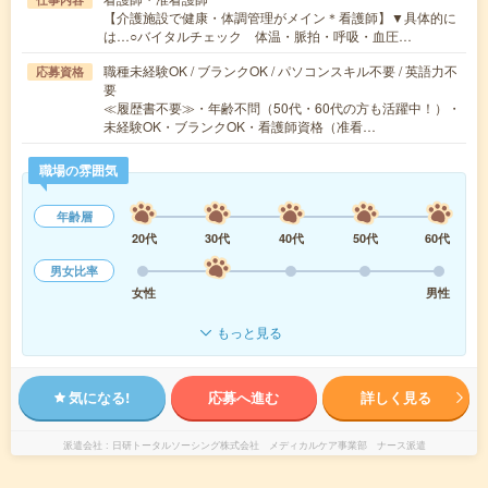
【介護施設で健康・体調管理がメイン＊看護師】▼具体的に
は…○バイタルチェック 体温・脈拍・呼吸・血圧…
職種未経験OK / ブランクOK / パソコンスキル不要 / 英語力不
応募資格
要
≪履歴書不要≫・年齢不問（50代・60代の方も活躍中！）・
未経験OK・ブランクOK・看護師資格（准看…
職場の雰囲気
年齢層
20代
30代
40代
50代
60代
男女比率
女性
男性
もっと見る
気になる!
応募へ進む
詳しく見る
派遣会社
日研トータルソーシング株式会社 メディカルケア事業部 ナース派遣