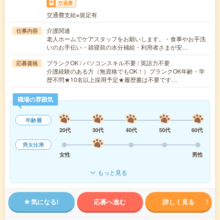
交通費
交通費支給※規定有
介護関連
仕事内容
老人ホームでケアスタッフをお願いします。・食事やお手洗
いのお手伝い・就寝前の水分補給・利用者さまが安…
ブランクOK / パソコンスキル不要 / 英語力不要
応募資格
介護経験のある方（無資格でもOK！）ブランクOK年齢・学
歴不問★10名以上採用予定★履歴書は不要です…
職場の雰囲気
年齢層
20代
30代
40代
50代
60代
男女比率
女性
男性
もっと見る
気になる!
応募へ進む
詳しく見る