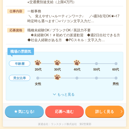
※交通費別途支給（上限4万円）
一般事務
仕事内容
＼ 覚えやすい×ルーティンワーク♩ ／▫週3在宅OK☀▫17
時定時も選べます〇▫パソコン文字入力だ…
職種未経験OK / ブランクOK / 英語力不要
応募資格
✽未経験OK！＃初めての派遣歓迎 ◆週2日出社できる方
◆社会人経験がある方 ◆PCスキル：文字入力…
職場の雰囲気
年齢層
20代
30代
40代
50代
60代
男女比率
女性
男性
もっと見る
気になる!
応募へ進む
詳しく見る
派遣会社
ランスタッド株式会社 第2営業部