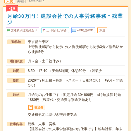
未読
掲載日
2026/08/10
NEW
月給30万円！建設会社での人事労務事務＊残業
少
交通費別途支給あり
土日祝日が休み
WEB登録OK
派遣
東京都台東区
勤務地
上野御徒町駅から徒歩1分／御徒町駅から徒歩3分／湯島駅か
ら徒歩5分
月～金（土日祝休み）
曜日頻度
8:50～17:40 （実働8時間）休憩50分 ※残業少
時間
2026年9月上旬～長期 ※スタート日相談OK！ #9月～開始
期間
OK！
月給制のお仕事です：固定月給 304600円 ※時給換算 時給
時給
1880円（残業代・交通費は別途支給あり）
交通費
交通費規定に基づき交通費支給
総務・人事・労務
仕事内容
【建設会社での人事労務事務のお仕事です】給与計算、年末