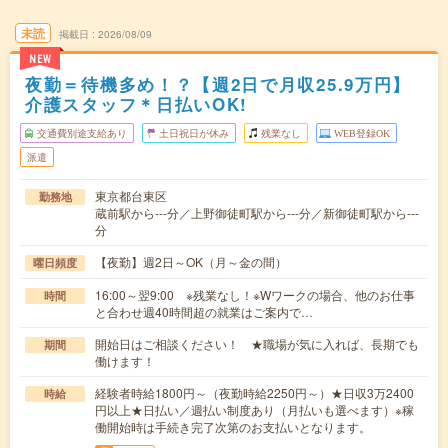
未読
掲載日
2026/08/09
NEW
夜勤＝待機多め！？【週2日で月収25.9万円】
介護スタッフ＊日払いOK!
交通費別途支給あり
土日祝日が休み
残業なし
WEB登録OK
派遣
東京都台東区
勤務地
蔵前駅から---分／上野御徒町駅から---分／新御徒町駅から---
分
【夜勤】週2日～OK（月～金の間）
曜日頻度
16:00～翌9:00 ※残業なし！※Wワークの場合、他のお仕事
時間
と合わせ週40時間超の就業はご案内で…
開始日はご相談ください！ ★職場が気に入れば、長期でも
期間
働けます！
経験者時給1800円～（夜勤時給2250円～）★日収3万2400
時給
円以上★日払い／週払い制度あり（月払いも選べます）※稼
働開始時は手続き完了次第のお支払いとなります。