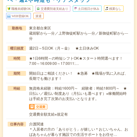
職種未経験OK
交通費別途支給あり
土日祝日が休み
残業なし
WEB登録OK
派遣
東京都台東区
勤務地
蔵前駅から---分／上野御徒町駅から---分／新御徒町駅から---
分
週2日～5日OK（月～金） ★土日休みOK
曜日頻度
★1日6時間～の時短シフトOK★スタート時間選べます！
時間
7:00～16:009:00～17:0011:…
開始日はご相談ください！ ★急募 ★職場が気に入れば、
期間
長期でも働けます！
無資格未経験：時給1600円～ 経験者：時給1800円～ ★
時給
日払い／週払い制度あり（月払いも選べます）※稼働開始時
は手続き完了次第のお支払いとなります。
交通費
交通費全額支給※規定有
介護関連
仕事内容
＊入居者の方の「ありがとう」が嬉しい＊おじいちゃん、お
ばあちゃんが暮らす施設での生活サポートをお任せ…