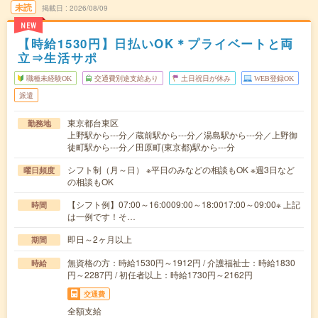
未読
掲載日
2026/08/09
NEW
【時給1530円】日払いOK＊プライベートと両
立⇒生活サポ
職種未経験OK
交通費別途支給あり
土日祝日が休み
WEB登録OK
派遣
東京都台東区
勤務地
上野駅から---分／蔵前駅から---分／湯島駅から---分／上野御
徒町駅から---分／田原町(東京都)駅から---分
シフト制（月～日） ※平日のみなどの相談もOK ※週3日など
曜日頻度
の相談もOK
【シフト例】07:00～16:0009:00～18:0017:00～09:00※ 上記
時間
は一例です！そ…
即日～2ヶ月以上
期間
無資格の方：時給1530円～1912円 / 介護福祉士：時給1830
時給
円～2287円 / 初任者以上：時給1730円～2162円
交通費
全額支給