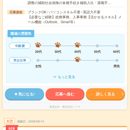
調整の補助社会保険の各種手続き補助入社・退職手…
ブランクOK / パソコンスキル不要 / 英語力不要
応募資格
【必要なご経験】総務事務、人事事務【活かせるスキル】メ
ール機能（Outlook、Gmail等）
職場の雰囲気
年齢層
20代
30代
40代
50代
60代
男女比率
女性
男性
もっと見る
気になる!
応募へ進む
詳しく見る
派遣会社
株式会社パソナ
未読
掲載日
2026/08/10
NEW