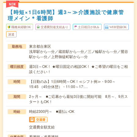
NEW
【時短×1日6時間】週3～≫介護施設で健康管
理メイン＊看護師
職種未経験OK
交通費別途支給あり
土日祝日が休み
WEB登録OK
派遣
東京都台東区
勤務地
浅草駅から---分／蔵前駅から---分／三ノ輪駅から---分／鶯谷
駅から---分／上野御徒町駅から---分
週3日～OK！ ★曜日固定の相談OK！ ★ご希望の曜日をご相
曜日頻度
談ください！
【日勤のみ】1日6時間～OK！≪シフト例≫・9:00～
時間
15:45 （45分休憩）・11:00～17:…
2ヶ月～ ■ご応募から最短3日後に開始可能 8月～、9月ス
期間
タートもOK！
時給2300円～ ■週払いOK
時給
交通費
交通費全額支給
看護師・准看護師
仕事内容