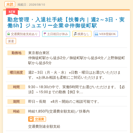
未読
掲載日
2026/08/10
NEW
勤怠管理・入退社手続【扶養内｜週2～3日・実
働5h】ジュエリー企業＠仲御徒町駅
交通費別途支給あり
土日祝日が休み
残業なし
WEB登録OK
派遣
東京都台東区
勤務地
仲御徒町駅から徒歩2分／御徒町駅から徒歩4分／上野御徒町
駅から徒歩5分
週2～3日（月・火・水） ※日数・曜日はお選びいただけま
曜日頻度
す。 ※お休み相談も柔軟にご対応いただけます。
9:30～18:30の中で、実働5時間でお選びいただけます。【必
時間
須】～15:00までの勤務【例】9:…
即日～長期 ※8月～開始のご相談可能です。
期間
時給1,850円(交通費全額支給)／扶養内
時給
交通費
交通費別途全額支給