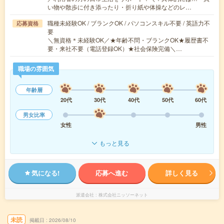
い物や散歩に付き添ったり・折り紙や体操などのレ…
職種未経験OK / ブランクOK / パソコンスキル不要 / 英語力不
応募資格
要
＼無資格＊未経験OK／★年齢不問・ブランクOK★履歴書不
要・来社不要（電話登録OK）★社会保険完備＼…
職場の雰囲気
年齢層
20代
30代
40代
50代
60代
男女比率
女性
男性
もっと見る
気になる!
応募へ進む
詳しく見る
派遣会社
株式会社ニッソーネット
未読
掲載日
2026/08/10