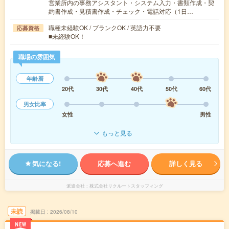
営業所内の事務アシスタント・システム入力・書類作成・契
約書作成・見積書作成・チェック・電話対応（1日…
職種未経験OK / ブランクOK / 英語力不要
応募資格
■未経験OK！
職場の雰囲気
年齢層
20代
30代
40代
50代
60代
男女比率
女性
男性
もっと見る
気になる!
応募へ進む
詳しく見る
派遣会社
株式会社リクルートスタッフィング
未読
掲載日
2026/08/10
NEW