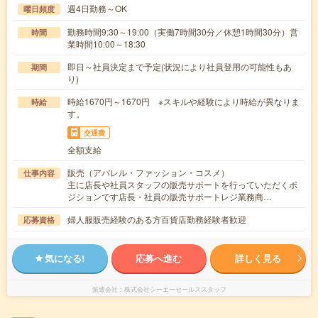
週4日勤務～OK
曜日頻度
勤務時間9:30～19:00（実働7時間30分／休憩1時間30分）営
時間
業時間10:00～18:30
即日～社員決定まで予定(状況により社員登用の可能性もあ
期間
り)
時給1670円～1670円 ※スキルや経験により時給が異なりま
時給
す。
交通費
全額支給
販売（アパレル・ファッション・コスメ）
仕事内容
主に店長や社員スタッフの販売サポートを行っていただくポ
ジションです店長・社員の販売サポートレジ業務商…
婦人服販売経験のある方百貨店勤務経験者歓迎
応募資格
気になる!
応募へ進む
詳しく見る
派遣会社
株式会社シーエーセールススタッフ