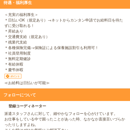
待遇・福利厚生
＜充実の福利厚生＞
＊日払いOK（規定あり）→ネットからカンタン申請でお給料日を待た
ずに受け取れる！
＊昇給あり
＊交通費支給（規定あり）
＊残業代支給
＊各種保険完備→保険証による保養施設割引も利用可！
＊社員登用制度
＊無料定期健診
＊有給休暇
＊慶弔休暇
ポイント
≪お給料は日払いが可能≫
フォローについて
登録コーディネーター
派遣スタッフさんに対して、細やかなフォローを心がけています。
お仕事をしている中で困ったことがあった時、なかなか直接言いづらか
ったりしますよね。
そんな時はぜひお気軽にご相談下さい。