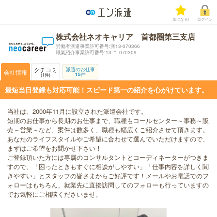
気になる!
ログイン
株式会社ネオキャリア 首都圏第三支店
労働者派遣事業許可番号:派13-070366
職業紹介事業許可番号:13-ユ-070309
クチコミ
派遣のお仕事
会社情報
15
件
1
件
最短当日登録も対応可能！スピード第一の紹介を心がけています。
当社は、2000年11月に設立された派遣会社です。
短期のお仕事から長期のお仕事まで、職種もコールセンター～事務～販
売～営業～など、案件は数多く、職種も幅広くご紹介させて頂きます。
あなたのライフスタイルやご希望に合わせて選んでいただけますので、
まずはご希望をお聞かせ下さい！
ご登録頂いた方には専属のコンサルタントとコーディネーターがつきま
すので、「困ったときもすぐに相談がしやすい」「仕事内容を詳しく聞
きやすい」とスタッフの皆さまからご好評です！メールやお電話でのフ
ォローはもちろん、就業先に直接訪問してのフォローも行っていますの
でお気軽にご相談くださいませ。