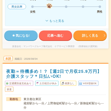
男女比率
女性
男性
もっと見る
気になる!
応募へ進む
詳しく見る
派遣会社
マンパワーグループ株式会社 ケアサービス事業部 （医療福祉介護関連）
未読
掲載日
2026/08/04
夜勤＝待機多め！？【週2日で月収25.9万円】
介護スタッフ＊日払いOK!
交通費別途支給あり
土日祝日が休み
残業なし
WEB登録OK
派遣
東京都台東区
勤務地
蔵前駅から---分／上野御徒町駅から---分／新御徒町駅から---
分