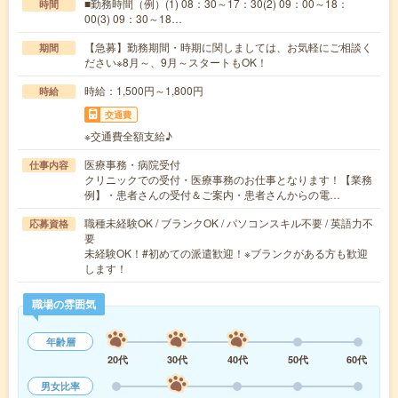
■勤務時間（例）(1) 08：30～17：30(2) 09：00～18：
時間
00(3) 09：30～18…
【急募】勤務期間・時期に関しましては、お気軽にご相談く
期間
ださい※8月～、9月～スタートもOK！
時給：1,500円～1,800円
時給
交通費
※交通費全額支給♪
医療事務・病院受付
仕事内容
クリニックでの受付・医療事務のお仕事となります！【業務
例】・患者さんの受付＆ご案内・患者さんからの電…
職種未経験OK / ブランクOK / パソコンスキル不要 / 英語力不
応募資格
要
未経験OK！#初めての派遣歓迎！※ブランクがある方も歓迎
します！
職場の雰囲気
年齢層
20代
30代
40代
50代
60代
男女比率