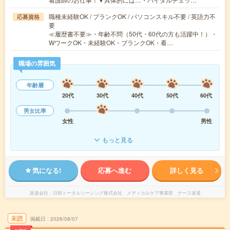
職種未経験OK / ブランクOK / パソコンスキル不要 / 英語力不
応募資格
要
≪履歴書不要≫・年齢不問（50代・60代の方も活躍中！）・
WワークOK・未経験OK・ブランクOK・看…
職場の雰囲気
年齢層
20代
30代
40代
50代
60代
男女比率
女性
男性
もっと見る
気になる!
応募へ進む
詳しく見る
派遣会社
日研トータルソーシング株式会社 メディカルケア事業部 ナース派遣
未読
掲載日
2026/08/07