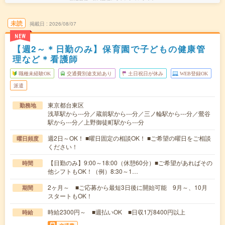
未読
掲載日
2026/08/07
NEW
【週2～＊日勤のみ】保育園で子どもの健康管
理など＊看護師
職種未経験OK
交通費別途支給あり
土日祝日が休み
WEB登録OK
派遣
東京都台東区
勤務地
浅草駅から---分／蔵前駅から---分／三ノ輪駅から---分／鶯谷
駅から---分／上野御徒町駅から---分
週2日～OK！ ■曜日固定の相談OK！ ■ご希望の曜日をご相談
曜日頻度
ください！
【日勤のみ】9:00～18:00（休憩60分）■ご希望があればその
時間
他シフトもOK！（例）8:30～1…
2ヶ月～ ■ご応募から最短3日後に開始可能 9月～、10月
期間
スタートもOK！
時給2300円～ ■週払いOK ■日収1万8400円以上
時給