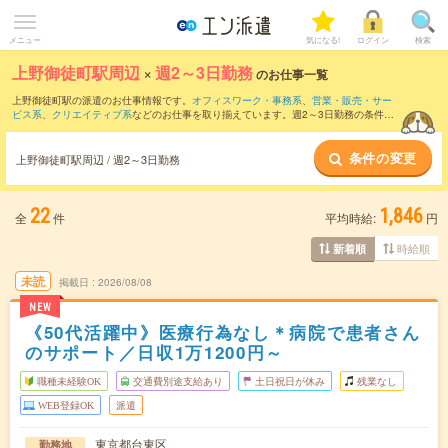
メニュー
気になる!
ログイン
検索
上野御徒町駅周辺
×
週2～3日勤務
のお仕事一覧
上野御徒町駅の派遣のお仕事情報です。
オフィスワーク・事務系
、
営業・販売・サー
ビス系
、
クリエイティブ系
などのお仕事を取り揃えています。週2～3日勤務の条件の
他に、
交通費別途支給あり
、
職種未経験OK
、
友だちと一緒の応募OK
などのこだわり
条件も取り揃えています。
条件の変更
上野御徒町駅周辺 / 週2～3日勤務
22
1,846
全
件
平均時給:
円
時給順
新着順
未読
掲載日
2026/08/08
NEW
《50代活躍中》医療行為なし＊病院で患者さん
のサポート／日収1万1200円～
職種未経験OK
交通費別途支給あり
土日祝日が休み
残業なし
WEB登録OK
派遣
東京都台東区
勤務地