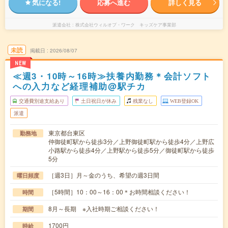
気になる!
応募へ進む
詳しく見る
派遣会社
株式会社ウィルオブ・ワーク キッズケア事業部
未読
掲載日
2026/08/07
NEW
≪週3・10時～16時≫扶養内勤務＊会計ソフト
への入力など経理補助@駅チカ
交通費別途支給あり
土日祝日が休み
残業なし
WEB登録OK
派遣
東京都台東区
勤務地
仲御徒町駅から徒歩3分／上野御徒町駅から徒歩4分／上野広
小路駅から徒歩4分／上野駅から徒歩5分／御徒町駅から徒歩
5分
［週3日］月～金のうち、希望の週3日間
曜日頻度
［5時間］10：00～16：00＊お時間相談ください！
時間
8月～長期 ※入社時期ご相談ください！
期間
1700円
時給