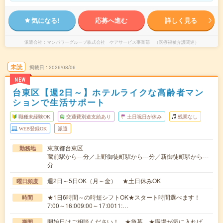
気になる!
応募へ進む
詳しく見る
派遣会社
マンパワーグループ株式会社 ケアサービス事業部 （医療福祉介護関連）
未読
掲載日
2026/08/06
NEW
台東区【週2日～】ホテルライクな高齢者マン
ションで生活サポート
職種未経験OK
交通費別途支給あり
土日祝日が休み
残業なし
WEB登録OK
派遣
東京都台東区
勤務地
蔵前駅から---分／上野御徒町駅から---分／新御徒町駅から---
分
週2日～5日OK（月～金） ★土日休みOK
曜日頻度
★1日6時間～の時短シフトOK★スタート時間選べます！
時間
7:00～16:009:00～17:0011:…
開始日はご相談ください！ ★急募 ★職場が気に入れば、
期間