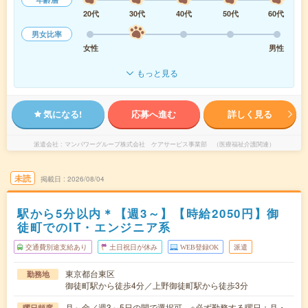
20代
30代
40代
50代
60代
男女比率
女性
男性
もっと見る
気になる!
応募へ進む
詳しく見る
派遣会社
マンパワーグループ株式会社 ケアサービス事業部 （医療福祉介護関連）
未読
掲載日
2026/08/04
駅から5分以内＊【週3～】【時給2050円】御
徒町でのIT・エンジニア系
交通費別途支給あり
土日祝日が休み
WEB登録OK
派遣
東京都台東区
勤務地
御徒町駅から徒歩4分／上野御徒町駅から徒歩3分
月～金／週3～5日の間で選択可 ※必ず勤務する曜日：月・
曜日頻度