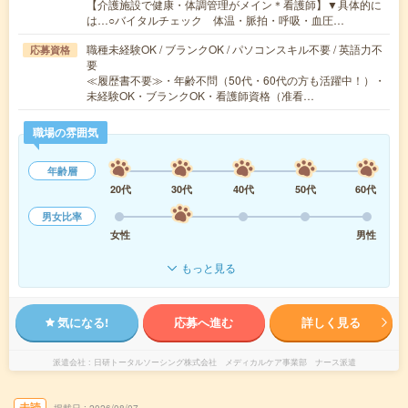
【介護施設で健康・体調管理がメイン＊看護師】▼具体的に
は…○バイタルチェック 体温・脈拍・呼吸・血圧…
職種未経験OK / ブランクOK / パソコンスキル不要 / 英語力不
応募資格
要
≪履歴書不要≫・年齢不問（50代・60代の方も活躍中！）・
未経験OK・ブランクOK・看護師資格（准看…
職場の雰囲気
年齢層
20代
30代
40代
50代
60代
男女比率
女性
男性
もっと見る
気になる!
応募へ進む
詳しく見る
派遣会社
日研トータルソーシング株式会社 メディカルケア事業部 ナース派遣
未読