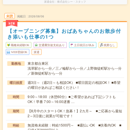
派遣会社
株式会社シー・スタッフ
未読
掲載日
2026/08/06
NEW
【オープニング募集】おばあちゃんのお散歩付
き添いも仕事の1つ
職種未経験OK
交通費別途支給あり
土日祝日が休み
残業なし
WEB登録OK
派遣
東京都台東区
勤務地
浅草駅から---分／三ノ輪駅から---分／上野御徒町駅から---分
／新御徒町駅から---分
週3日～（週2日～も相談OK） ■曜日固定の相談OK！ ■希望
曜日頻度
の曜日があればご相談ください！
9:00～18:00（休憩60分）■ご希望があれば下記シフトも
時間
OK！早番 7:00～16:00遅番 …
【8月中のスタートOK！急募！】2カ月～ ■ご応募から最短
期間
2～3日後に就業が可能です！
無資格未経験：時給1500円～ ■週払いOK ■扶養内OK ■
時給
日収1万2000円以上