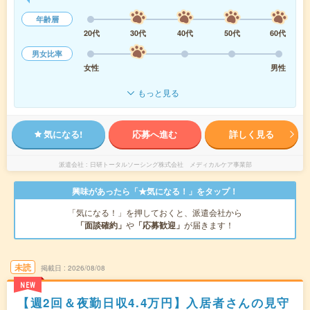
年齢層
20代
30代
40代
50代
60代
男女比率
女性
男性
もっと見る
気になる!
応募へ進む
詳しく見る
派遣会社
日研トータルソーシング株式会社 メディカルケア事業部
興味があったら「★気になる！」をタップ！
「気になる！」を押しておくと、派遣会社から
「面談確約」
や
「応募歓迎」
が届きます！
未読
掲載日
2026/08/08
NEW
【週2回＆夜勤日収4.4万円】入居者さんの見守