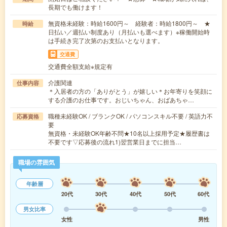
長期でも働けます！
無資格未経験：時給1600円～ 経験者：時給1800円～ ★
時給
日払い／週払い制度あり（月払いも選べます）※稼働開始時
は手続き完了次第のお支払いとなります。
交通費
交通費全額支給※規定有
介護関連
仕事内容
＊入居者の方の「ありがとう」が嬉しい＊お年寄りを笑顔に
する介護のお仕事です。おじいちゃん、おばあちゃ…
職種未経験OK / ブランクOK / パソコンスキル不要 / 英語力不
応募資格
要
無資格・未経験OK年齢不問★10名以上採用予定★履歴書は
不要です▽応募後の流れ1)翌営業日までに担当…
職場の雰囲気
年齢層
20代
30代
40代
50代
60代
男女比率
女性
男性