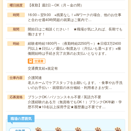
【夜勤】週2日～OK（月～金の間）
曜日頻度
16:00～翌9:00 ※残業なし！※Wワークの場合、他のお仕事
時間
と合わせ週40時間超の就業はご案内で…
開始日はご相談ください！ ★職場が気に入れば、長期でも
期間
働けます！
経験者時給1800円～（夜勤時給2250円～）★日収3万2400
時給
円以上★日払い／週払い制度あり（月払いも選べます）※稼
働開始時は手続き完了次第のお支払いとなります。
交通費
交通費支給※規定有
介護関連
仕事内容
老人ホームでケアスタッフをお願いします。・食事やお手洗
いのお手伝い・就寝前の水分補給・利用者さまが安…
ブランクOK / パソコンスキル不要 / 英語力不要
応募資格
介護経験のある方（無資格でもOK！）ブランクOK年齢・学
歴不問★10名以上採用予定★履歴書は不要です…
職場の雰囲気
年齢層