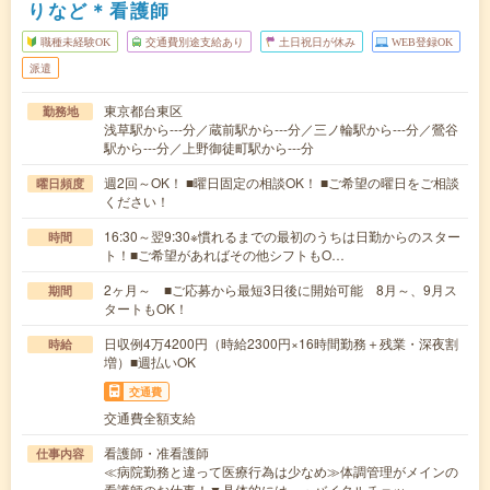
りなど＊看護師
職種未経験OK
交通費別途支給あり
土日祝日が休み
WEB登録OK
派遣
東京都台東区
勤務地
浅草駅から---分／蔵前駅から---分／三ノ輪駅から---分／鶯谷
駅から---分／上野御徒町駅から---分
週2回～OK！ ■曜日固定の相談OK！ ■ご希望の曜日をご相談
曜日頻度
ください！
16:30～翌9:30※慣れるまでの最初のうちは日勤からのスター
時間
ト！■ご希望があればその他シフトもO…
2ヶ月～ ■ご応募から最短3日後に開始可能 8月～、9月ス
期間
タートもOK！
日収例4万4200円（時給2300円×16時間勤務＋残業・深夜割
時給
増）■週払いOK
交通費
交通費全額支給
看護師・准看護師
仕事内容
≪病院勤務と違って医療行為は少なめ≫体調管理がメインの
看護師のお仕事！▼具体的には…・バイタルチェッ…