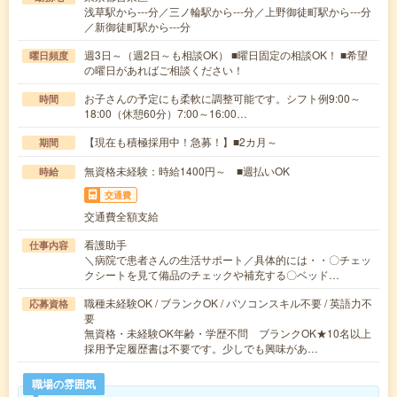
浅草駅から---分／三ノ輪駅から---分／上野御徒町駅から---分
／新御徒町駅から---分
週3日～（週2日～も相談OK） ■曜日固定の相談OK！ ■希望
曜日頻度
の曜日があればご相談ください！
お子さんの予定にも柔軟に調整可能です。シフト例9:00～
時間
18:00（休憩60分）7:00～16:00…
【現在も積極採用中！急募！】■2カ月～
期間
無資格未経験：時給1400円～ ■週払いOK
時給
交通費
交通費全額支給
看護助手
仕事内容
＼病院で患者さんの生活サポート／具体的には・・〇チェッ
クシートを見て備品のチェックや補充する〇ベッド…
職種未経験OK / ブランクOK / パソコンスキル不要 / 英語力不
応募資格
要
無資格・未経験OK年齢・学歴不問 ブランクOK★10名以上
採用予定履歴書は不要です。少しでも興味があ…
職場の雰囲気