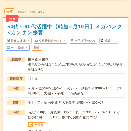
未読
掲載日
2026/08/07
NEW
50代～60代活躍中【時短×月10日】メガバンク
×カンタン接客
職種未経験OK
交通費別途支給あり
土日祝日が休み
残業なし
WEB登録OK
派遣
東京都台東区
勤務地
湯島駅から徒歩3分／上野御徒町駅から徒歩3分／御徒町駅か
ら徒歩4分
月～金
曜日頻度
≪月～金の中で週2～3日のシフト勤務≫☆9:00～15:30（休
時間
憩1時間、実働5.5時間） ☆残業な…
9月上旬～契約更新のある長期 ※開始日相談OK！
期間
時給1700円 月収例：約9.3万円（1700円×5.5h×10日）◇
時給
扶養枠内：年間130万以内で調整可能です◎
交通費