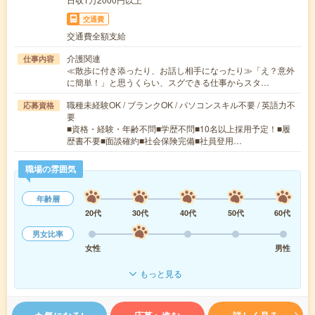
交通費
交通費全額支給
介護関連
仕事内容
≪散歩に付き添ったり、お話し相手になったり≫「え？意外
に簡単！」と思うくらい、スグできる仕事からスタ…
職種未経験OK / ブランクOK / パソコンスキル不要 / 英語力不
応募資格
要
■資格・経験・年齢不問■学歴不問■10名以上採用予定！■履
歴書不要■面談確約■社会保険完備■社員登用…
職場の雰囲気
年齢層
20代
30代
40代
50代
60代
男女比率
女性
男性
もっと見る