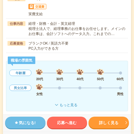
交通費
実費支給
経理・財務・会計・英文経理
仕事内容
税理士法人で、経理事務のお仕事をお任せします。メインの
お仕事は、会計ソフトへのデータ入力。これまでの…
ブランクOK / 英語力不要
応募資格
PC入力ができる方
職場の雰囲気
年齢層
20代
30代
40代
50代
60代
男女比率
女性
男性
もっと見る
気になる!
応募へ進む
詳しく見る