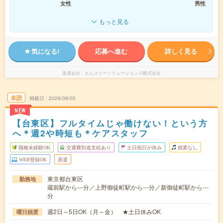
女性
男性
もっと見る
気になる!
応募へ進む
詳しく見る
派遣会社
エムスリーソリューションズ株式会社
未読
掲載日
2026/08/05
NEW
【台東区】フルタイムじゃ働けない！という方
へ＊週2や時短も＊ケアスタッフ
職種未経験OK
交通費別途支給あり
土日祝日が休み
残業なし
WEB登録OK
派遣
東京都台東区
勤務地
蔵前駅から---分／上野御徒町駅から---分／新御徒町駅から---
分
週2日～5日OK（月～金） ★土日休みOK
曜日頻度