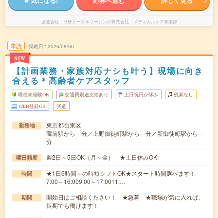
気になる!
応募へ進む
詳しく見る
派遣会社
日研トータルソーシング株式会社 メディカルケア事業部
未読
掲載日
2026/08/06
NEW
【計画業務・家族対応ナシも叶う】現場に向き
合える＊高齢者ケアスタッフ
職種未経験OK
交通費別途支給あり
土日祝日が休み
残業なし
WEB登録OK
派遣
東京都台東区
勤務地
蔵前駅から---分／上野御徒町駅から---分／新御徒町駅から---
分
週2日～5日OK（月～金） ★土日休みOK
曜日頻度
★1日6時間～の時短シフトOK★スタート時間選べます！
時間
7:00～16:009:00～17:0011:…
開始日はご相談ください！ ★急募 ★職場が気に入れば、
期間
長期でも働けます！