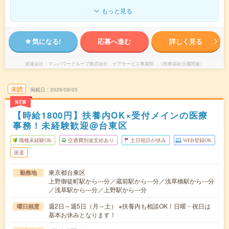
もっと見る
気になる!
応募へ進む
詳しく見る
派遣会社
マンパワーグループ株式会社 ケアサービス事業部 （医療福祉介護関連）
未読
掲載日
2026/08/05
NEW
【時給1800円】扶養内OK×受付メインの医療
事務！未経験歓迎@台東区
職種未経験OK
交通費別途支給あり
土日祝日が休み
WEB登録OK
派遣
東京都台東区
勤務地
上野御徒町駅から---分／蔵前駅から---分／浅草橋駅から---分
／浅草駅から---分／上野駅から---分
週2日～週5日（月～土） ※扶養内も相談OK！日曜・祝日は
曜日頻度
基本お休みとなります！