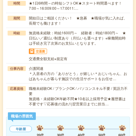
★1日6時間～の時短シフトOK★スタート時間選べます！
時間
7:00～16:009:00～17:0011:…
開始日はご相談ください！ ★急募 ★職場が気に入れば、
期間
長期でも働けます！
無資格未経験：時給1600円～ 経験者：時給1800円～ ★
時給
日払い／週払い制度あり（月払いも選べます）※稼働開始時
は手続き完了次第のお支払いとなります。
交通費
交通費全額支給※規定有
介護関連
仕事内容
＊入居者の方の「ありがとう」が嬉しい＊おじいちゃん、お
ばあちゃんが暮らす施設での生活サポートをお任せ…
職種未経験OK / ブランクOK / パソコンスキル不要 / 英語力不
応募資格
要
無資格・未経験OK年齢不問★10名以上採用予定★履歴書は
不要です▽応募後の流れ1)翌営業日までに担当…
職場の雰囲気
年齢層
20代
30代
40代
50代
60代