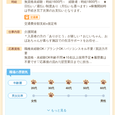
無資格未経験：時給1600円～ 経験者：時給1800円～ ★
時給
日払い／週払い制度あり（月払いも選べます）※稼働開始時
は手続き完了次第のお支払いとなります。
交通費
交通費全額支給※規定有
介護関連
仕事内容
＊入居者の方の「ありがとう」が嬉しい＊おじいちゃん、お
ばあちゃんが暮らす施設での生活サポートをお任せ…
職種未経験OK / ブランクOK / パソコンスキル不要 / 英語力不
応募資格
要
無資格・未経験OK年齢不問★10名以上採用予定★履歴書は
不要です▽応募後の流れ1)翌営業日までに担当…
職場の雰囲気
年齢層
20代
30代
40代
50代
60代
男女比率
女性
男性
もっと見る