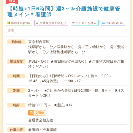
NEW
【時短×1日6時間】週3～≫介護施設で健康管
理メイン＊看護師
職種未経験OK
交通費別途支給あり
土日祝日が休み
WEB登録OK
派遣
東京都台東区
勤務地
浅草駅から---分／蔵前駅から---分／三ノ輪駅から---分／鶯谷
駅から---分／上野御徒町駅から---分
週3日～OK！ ★曜日固定の相談OK！ ★ご希望の曜日をご相
曜日頻度
談ください！
【日勤のみ】1日6時間～OK！≪シフト例≫・9:00～
時間
15:45 （45分休憩）・11:00～17:…
2ヶ月～ ■ご応募から最短3日後に開始可能 8月～、9月ス
期間
タートもOK！
時給2300円～ ■週払いOK
時給
交通費
交通費全額支給
看護師・准看護師
仕事内容