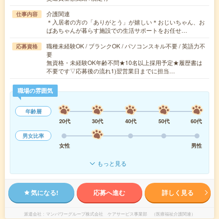
介護関連
仕事内容
＊入居者の方の「ありがとう」が嬉しい＊おじいちゃん、お
ばあちゃんが暮らす施設での生活サポートをお任せ…
職種未経験OK / ブランクOK / パソコンスキル不要 / 英語力不
応募資格
要
無資格・未経験OK年齢不問★10名以上採用予定★履歴書は
不要です▽応募後の流れ1)翌営業日までに担当…
職場の雰囲気
年齢層
20代
30代
40代
50代
60代
男女比率
女性
男性
もっと見る
気になる!
応募へ進む
詳しく見る
派遣会社
マンパワーグループ株式会社 ケアサービス事業部 （医療福祉介護関連）