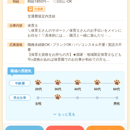
時給1850円～ ◇日払いOK
時給
交通費
交通費規定内支給
保育士
仕事内容
＼保育士さんのサポート／保育士さんのお手伝いをメインに
お任せ！▽具体的には…・園児と一緒に遊んだり・…
職種未経験OK / ブランクOK / パソコンスキル不要 / 英語力不
応募資格
要
【保育士資格をお持ちの方】★国家・地域限定保育士なども
可※資格があれば保育園でのお仕事が初めての方も…
職場の雰囲気
年齢層
20代
30代
40代
50代
60代
男女比率
女性
男性
もっと見る