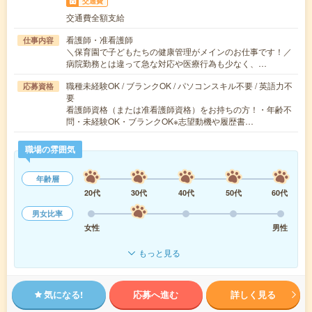
交通費
交通費全額支給
看護師・准看護師
仕事内容
＼保育園で子どもたちの健康管理がメインのお仕事です！／
病院勤務とは違って急な対応や医療行為も少なく、…
職種未経験OK / ブランクOK / パソコンスキル不要 / 英語力不
応募資格
要
看護師資格（または准看護師資格）をお持ちの方！・年齢不
問・未経験OK・ブランクOK※志望動機や履歴書…
職場の雰囲気
年齢層
20代
30代
40代
50代
60代
男女比率
女性
男性
もっと見る
気になる!
応募へ進む
詳しく見る