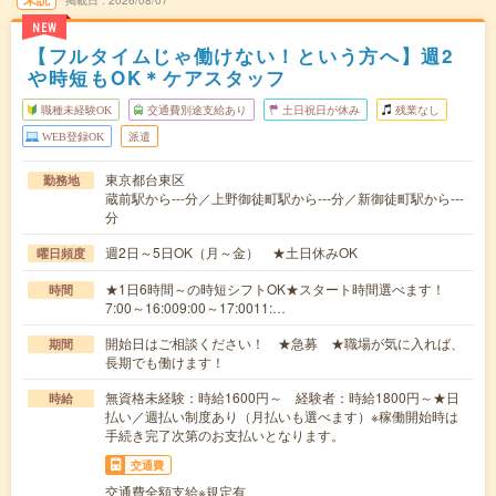
掲載日
2026/08/07
NEW
【フルタイムじゃ働けない！という方へ】週2
や時短もOK＊ケアスタッフ
職種未経験OK
交通費別途支給あり
土日祝日が休み
残業なし
WEB登録OK
派遣
東京都台東区
勤務地
蔵前駅から---分／上野御徒町駅から---分／新御徒町駅から---
分
週2日～5日OK（月～金） ★土日休みOK
曜日頻度
★1日6時間～の時短シフトOK★スタート時間選べます！
時間
7:00～16:009:00～17:0011:…
開始日はご相談ください！ ★急募 ★職場が気に入れば、
期間
長期でも働けます！
無資格未経験：時給1600円～ 経験者：時給1800円～★日
時給
払い／週払い制度あり（月払いも選べます）※稼働開始時は
手続き完了次第のお支払いとなります。
交通費
交通費全額支給※規定有