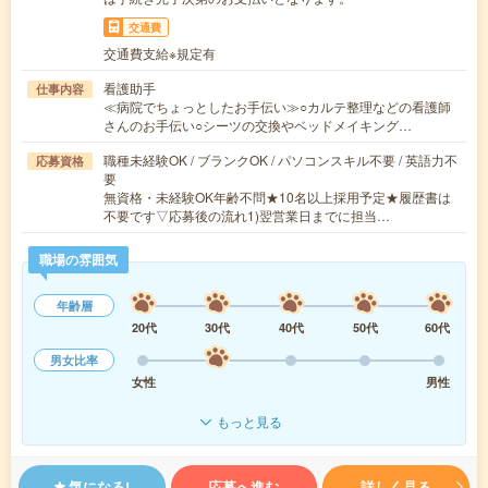
交通費
交通費支給※規定有
看護助手
仕事内容
≪病院でちょっとしたお手伝い≫○カルテ整理などの看護師
さんのお手伝い○シーツの交換やベッドメイキング…
職種未経験OK / ブランクOK / パソコンスキル不要 / 英語力不
応募資格
要
無資格・未経験OK年齢不問★10名以上採用予定★履歴書は
不要です▽応募後の流れ1)翌営業日までに担当…
職場の雰囲気
年齢層
20代
30代
40代
50代
60代
男女比率
女性
男性
もっと見る
気になる!
応募へ進む
詳しく見る