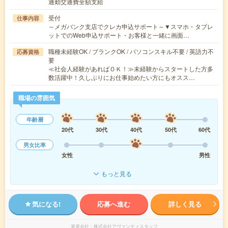
通勤交通費全額支給
受付
仕事内容
～メガバンク支店でクレカ申込サポート～▼スマホ・タブレ
ットでのWeb申込サポート・お客様と一緒に画面…
職種未経験OK / ブランクOK / パソコンスキル不要 / 英語力不
応募資格
要
≪社会人経験があればＯＫ！≫未経験からスタートした方多
数活躍中！久しぶりにお仕事始めたい方にもオスス…
職場の雰囲気
年齢層
20代
30代
40代
50代
60代
男女比率
女性
男性
もっと見る
気になる!
応募へ進む
詳しく見る
派遣会社
株式会社アヴァンティスタッフ