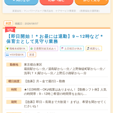
派遣会社
マンパワーグループ株式会社 ケアサービス事業部 （医療福祉介護関連）
未読
掲載日
2026/08/07
NEW
【即日開始！＊お昼には退勤】9～12時など＊
保育士として見守り業務
職種未経験OK
交通費別途支給あり
土日祝日が休み
残業なし
WEB登録OK
派遣
東京都台東区
勤務地
蔵前駅から---分／湯島駅から---分／上野御徒町駅から---分／
浅草(ＴＸ)駅から---分／上野広小路駅から---分
【急募】月～金で週2日～勤務
曜日頻度
★1日3時間～OK♪残業はありません！【勤務シフト例】人気
時間
の時間帯：9～12時ご希望の時間帯をお知ら…
【急募】即日～長期まで大歓迎！ まずは、希望を聞かせてく
期間
ださいね！