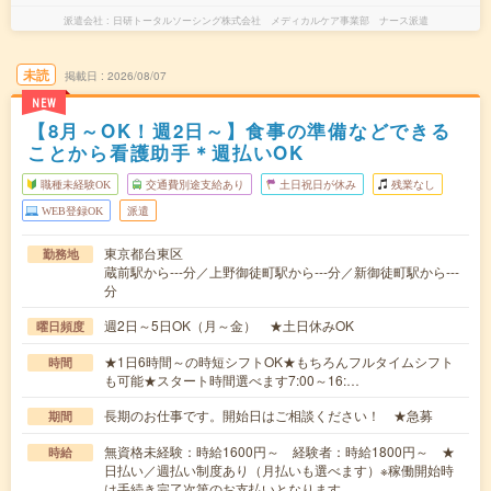
派遣会社
日研トータルソーシング株式会社 メディカルケア事業部 ナース派遣
未読
掲載日
2026/08/07
NEW
【8月～OK！週2日～】食事の準備などできる
ことから看護助手＊週払いOK
職種未経験OK
交通費別途支給あり
土日祝日が休み
残業なし
WEB登録OK
派遣
東京都台東区
勤務地
蔵前駅から---分／上野御徒町駅から---分／新御徒町駅から---
分
週2日～5日OK（月～金） ★土日休みOK
曜日頻度
★1日6時間～の時短シフトOK★もちろんフルタイムシフト
時間
も可能★スタート時間選べます7:00～16:…
長期のお仕事です。開始日はご相談ください！ ★急募
期間
無資格未経験：時給1600円～ 経験者：時給1800円～ ★
時給
日払い／週払い制度あり（月払いも選べます）※稼働開始時
は手続き完了次第のお支払いとなります。