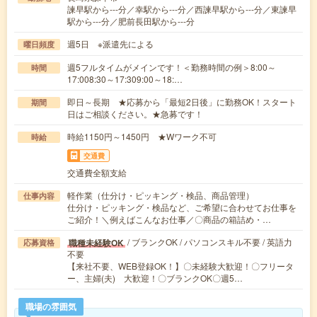
諫早駅から---分／幸駅から---分／西諫早駅から---分／東諫早
駅から---分／肥前長田駅から---分
週5日 ※派遣先による
曜日頻度
週5フルタイムがメインです！＜勤務時間の例＞8:00～
時間
17:008:30～17:309:00～18:…
即日～長期 ★応募から「最短2日後」に勤務OK！スタート
期間
日はご相談ください。★急募です！
時給1150円～1450円 ★Wワーク不可
時給
交通費
交通費全額支給
軽作業（仕分け・ピッキング・検品、商品管理）
仕事内容
仕分け・ピッキング・検品など、ご希望に合わせてお仕事を
ご紹介！＼例えばこんなお仕事／〇商品の箱詰め・…
/ ブランクOK / パソコンスキル不要 / 英語力
職種未経験OK
応募資格
不要
【来社不要、WEB登録OK！】〇未経験大歓迎！〇フリータ
ー、主婦(夫) 大歓迎！〇ブランクOK〇週5…
職場の雰囲気