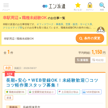
メニュー
気になる!
ログイン
検索
幸駅周辺
×
職種未経験OK
のお仕事一覧
幸駅の派遣のお仕事情報です。
オフィスワーク・事務系
、
営業・販売・サービス系
、
クリエイティブ系
などのお仕事を取り揃えています。職種未経験OKの条件の他に、
交
通費別途支給あり
、
友だちと一緒の応募OK
、
週4日勤務
などのこだわり条件も取り揃
えています。
条件の変更
幸駅周辺 / 職種未経験OK
1
1,150
全
件
平均時給:
円
時給順
新着順
未読
掲載日
2026/08/07
NEW
長期×安心＊WEB登録OK！未経験歓迎〇コツ
コツ軽作業スタッフ募集！
職種未経験OK
交通費別途支給あり
土日祝日が休み
WEB登録OK
派遣
長崎県諫早市
勤務地