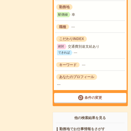
勤務地
幸
駅/路線
職種
---
こだわりINDEX
交通費別途支給あり
絶対
---
できれば
キーワード
---
あなたのプロフィール
---
条件の変更
他の検索結果を見る
勤務地でお仕事情報をさがす