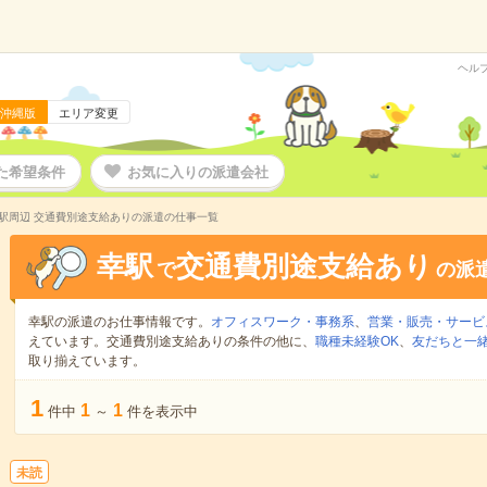
ヘル
沖縄版
エリア変更
た希望条件
お気に入りの派遣会社
駅周辺 交通費別途支給ありの派遣の仕事一覧
幸駅
交通費別途支給あり
で
の派
幸駅の派遣のお仕事情報です。
オフィスワーク・事務系
、
営業・販売・サービ
えています。交通費別途支給ありの条件の他に、
職種未経験OK
、
友だちと一緒
取り揃えています。
1
1
1
件中
～
件を表示中
未読