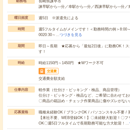
勤務地
長崎県諫早市
諫早駅から---分／幸駅から---分／西諫早駅から---分／
曜日頻度
週5日 ※派遣先による
時間
週5フルタイムがメインです！＜勤務時間の例＞8:00～17:008:
0020:30～…
つづきを見る
期間
即日～長期 ★応募から「最短2日後」に勤務OK！
す！
時給
時給1150円～1450円 ★Wワーク不可
交通費
交通費全額支給
仕事内容
軽作業（仕分け・ピッキング・検品、商品管理）
仕分け・ピッキング・検品など、ご希望に合わせてお
〇商品の箱詰め・チェック作業商品に傷やズレがない
応募資格
職種未経験OK / ブランクOK / パソコンスキル不要 /
【来社不要、WEB登録OK！】〇未経験大歓迎！〇フ
OK〇週5日フルタイムで長期勤務可能な方大歓迎！…