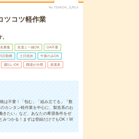
No.TSSKOA_九州13
〇コツコツ軽作業
す。
名募集
友達と一緒OK
OA不要
5日勤務
土日祝休
午後のみOK
週払いOK
職場が分煙
派遣多
資格は不要！「包む」「組み立てる」「数
Kのカンタン軽作業を中心に、製造系のお
働きたい」など、あなたの希望条件をぜ
とみつかる！まずは登録だけでもOK！W