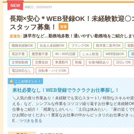
NEW
掲載日
2026/08/07
長期×安心＊WEB登録OK！未経験歓迎
スタッフ募集！
派遣
諫早市など…勤務地多数！通いやすい勤務地をご紹介しま
派遣先
職種未経験OK
社会人未経験OK
ブランクOK
既卒第二新卒OK
複数
英語不要
履歴書不要
40～50代活躍
しゅふ歓迎
WEB登録OK
週
交替制勤務
交費支給
車通勤可
制服
社食/補助あり
日払いOK
電話対応なし
自転車・バイクOK
ここがポイント！
来社必要なし！WEB登録でラクラクお仕事探し！
＼人気の座り作業あり！未経験でも安心スタート!／特別なスキルや
える」など、シンプルな作業をコツコツ繰り返すお仕事など未経験O
仕事をご紹介！「残業なしがいい」「土日は休みたい」「家の近くで
ひお聞かせください！豊富なお仕事の中からピッタリのお仕事がきっ
E…
つづきを見る