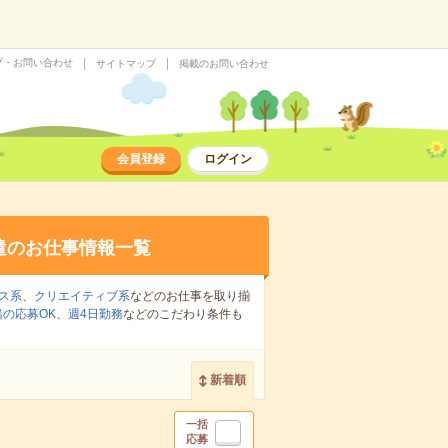
プ・お問い合わせ
サイトマップ
掲載のお問い合わせ
会員登録
ログイン
遣のお仕事情報一覧
ス系
、
クリエイティブ系
などのお仕事を取り揃
の応募OK
、
週4日勤務
などのこだわり条件も
新着順
一括
応募