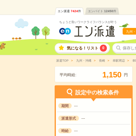
エン派遣
7424
件
エンバイト
12450
件
ちょうど良いワークライフバランスが叶う
九州・
気になる！リスト
0
保存し
派遣TOP
九州・沖縄
長崎
幸駅周辺
幸
,
1
1
5
0
平均時給:
円
設定中の検索条件
期間
---
派遣形式
---
時給
---