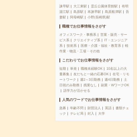
諫早駅
大三東駅
霊丘公園体育館駅
有明
湯江駅
島原駅
本諫早駅
島原船津駅
吾
妻駅
阿母崎駅
小野(長崎県)駅
職種でお仕事情報をさがす
オフィスワーク・事務系
営業・販売・サー
ビス系
クリエイティブ系
IT・エンジニア
系
技術系
医療・介護・福祉・教育系
軽
作業・物流・工場・その他
こだわりでお仕事情報をさがす
短期
単発
職種未経験OK
10名以上の大
量募集
友だちと一緒の応募OK
在宅・リモ
ートワーク
週2～3日勤務
週4日勤務
土
日祝のみ勤務
残業なし
副業・WワークOK
語学力が活かせる
人気のワードでお仕事情報をさがす
急募
年齢不問
財団法人
英語
書類チェ
ック
テレビ局
封入
大学