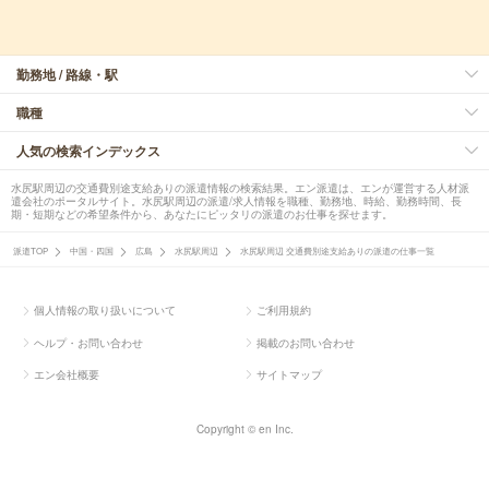
勤務地 / 路線・駅
職種
人気の検索インデックス
水尻駅周辺の交通費別途支給ありの派遣情報の検索結果。エン派遣は、エンが運営する人材派
遣会社のポータルサイト。水尻駅周辺の派遣/求人情報を職種、勤務地、時給、勤務時間、長
期・短期などの希望条件から、あなたにピッタリの派遣のお仕事を探せます。
派遣TOP
中国・四国
広島
水尻駅周辺
水尻駅周辺 交通費別途支給ありの派遣の仕事一覧
個人情報の取り扱いについて
ご利用規約
ヘルプ・お問い合わせ
掲載のお問い合わせ
エン会社概要
サイトマップ
Copyright © en Inc.