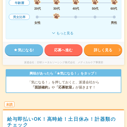
年齢層
20代
30代
40代
50代
60代
男女比率
女性
男性
もっと見る
気になる!
応募へ進む
詳しく見る
派遣会社
日研トータルソーシング株式会社 メディカルケア事業部
興味があったら「★気になる！」をタップ！
「気になる！」を押しておくと、派遣会社から
「面談確約」
や
「応募歓迎」
が届きます！
未読
給与即払いOK！高時給！土日休み！計器類の
チェック