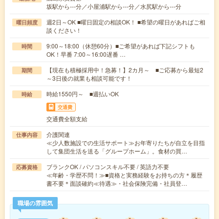
坂駅から---分／小屋浦駅から---分／水尻駅から---分
週2日～OK ■曜日固定の相談OK！ ■希望の曜日があればご相
曜日頻度
談ください！
9:00～18:00（休憩60分）■ご希望があれば下記シフトも
時間
OK！早番 7:00～16:00遅番 …
【現在も積極採用中！急募！】2カ月～ ■ご応募から最短2
期間
～3日後の就業も相談可能です！
時給1550円～ ■週払いOK
時給
交通費
交通費全額支給
介護関連
仕事内容
≪少人数施設での生活サポート≫お年寄りたちが自立を目指
して集団生活を送る「グループホーム」。食材の買…
ブランクOK / パソコンスキル不要 / 英語力不要
応募資格
≪年齢・学歴不問！≫■資格と実務経験をお持ちの方＊履歴
書不要＊面談確約≪待遇≫・社会保険完備・社員登…
職場の雰囲気