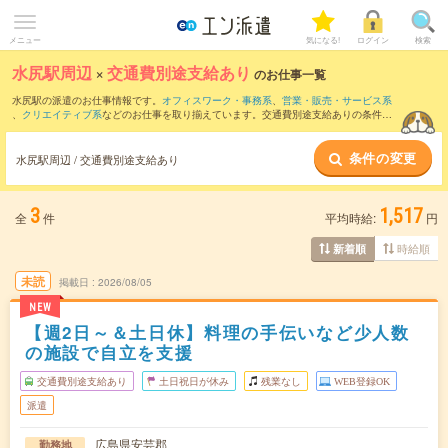
メニュー
気になる!
ログイン
検索
水尻駅周辺
×
交通費別途支給あり
のお仕事一覧
水尻駅の派遣のお仕事情報です。
オフィスワーク・事務系
、
営業・販売・サービス系
、
クリエイティブ系
などのお仕事を取り揃えています。交通費別途支給ありの条件の
他に、
職種未経験OK
、
友だちと一緒の応募OK
、
週4日勤務
などのこだわり条件も取り
揃えています。
条件の変更
水尻駅周辺 / 交通費別途支給あり
3
1,517
全
件
平均時給:
円
時給順
新着順
未読
掲載日
2026/08/05
NEW
【週2日～＆土日休】料理の手伝いなど少人数
の施設で自立を支援
交通費別途支給あり
土日祝日が休み
残業なし
WEB登録OK
派遣
広島県安芸郡
勤務地