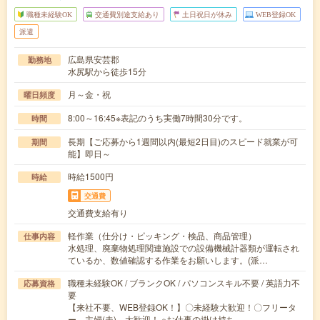
職種未経験OK
交通費別途支給あり
土日祝日が休み
WEB登録OK
派遣
広島県安芸郡
勤務地
水尻駅から徒歩15分
月～金・祝
曜日頻度
8:00～16:45※表記のうち実働7時間30分です。
時間
長期【ご応募から1週間以内(最短2日目)のスピード就業が可
期間
能】即日～
時給1500円
時給
交通費
交通費支給有り
軽作業（仕分け・ピッキング・検品、商品管理）
仕事内容
水処理、廃棄物処理関連施設での設備機械計器類が運転され
ているか、数値確認する作業をお願いします。(派…
職種未経験OK / ブランクOK / パソコンスキル不要 / 英語力不
応募資格
要
【来社不要、WEB登録OK！】〇未経験大歓迎！〇フリータ
ー、主婦(夫) 大歓迎！ ※お仕事の掛け持ち…