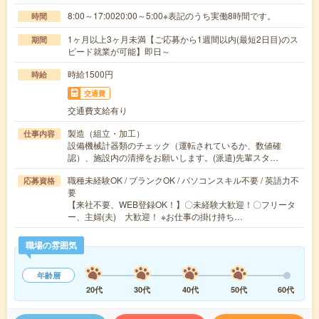
8:00～17:0020:00～5:00※表記のうち実働8時間です。
時間
1ヶ月以上3ヶ月未満【ご応募から1週間以内(最短2日目)のス
期間
ピード就業が可能】即日～
時給1500円
時給
交通費
交通費支給有り
製造（組立・加工）
仕事内容
設備機械計器類のチェック（運転されているか、数値確
認）、施設内の清掃をお願いします。(派遣)先輩スタ…
職種未経験OK / ブランクOK / パソコンスキル不要 / 英語力不
応募資格
要
【来社不要、WEB登録OK！】〇未経験大歓迎！〇フリータ
ー、主婦(夫) 大歓迎！ ※お仕事の掛け持ち…
職場の雰囲気
年齢層
20代
30代
40代
50代
60代