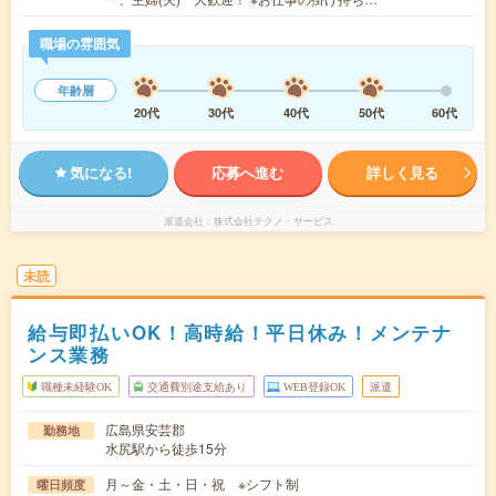
職場の雰囲気
年齢層
20代
30代
40代
50代
60代
気になる!
応募へ進む
詳しく見る
派遣会社
株式会社テクノ・サービス
未読
給与即払いOK！高時給！平日休み！メンテナ
ンス業務
職種未経験OK
交通費別途支給あり
WEB登録OK
派遣
広島県安芸郡
勤務地
水尻駅から徒歩15分
月～金・土・日・祝 ※シフト制
曜日頻度