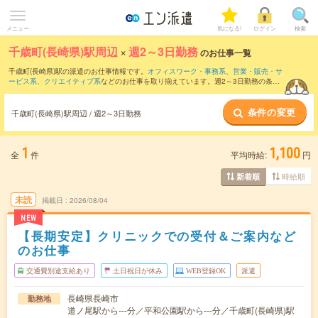
メニュー
気になる!
ログイン
検索
千歳町(長崎県)駅周辺
×
週2～3日勤務
のお仕事一覧
千歳町(長崎県)駅の派遣のお仕事情報です。
オフィスワーク・事務系
、
営業・販売・サ
ービス系
、
クリエイティブ系
などのお仕事を取り揃えています。週2～3日勤務の条件
の他に、
交通費別途支給あり
、
職種未経験OK
、
友だちと一緒の応募OK
などのこだわ
り条件も取り揃えています。
条件の変更
千歳町(長崎県)駅周辺 / 週2～3日勤務
1
1,100
全
件
平均時給:
円
時給順
新着順
未読
掲載日
2026/08/04
NEW
【長期安定】クリニックでの受付＆ご案内など
のお仕事
交通費別途支給あり
土日祝日が休み
WEB登録OK
派遣
長崎県長崎市
勤務地
道ノ尾駅から---分／平和公園駅から---分／千歳町(長崎県)駅