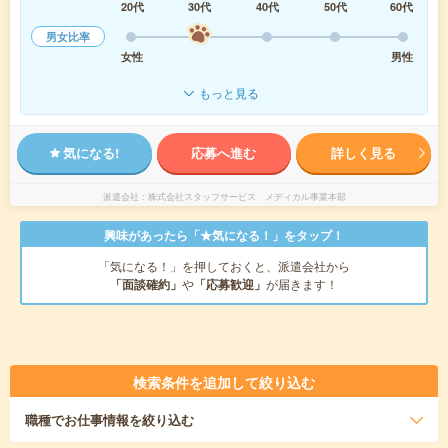
20代
30代
40代
50代
60代
男女比率
女性
男性
もっと見る
気になる!
応募へ進む
詳しく見る
派遣会社
株式会社スタッフサービス メディカル事業本部
興味があったら「★気になる！」をタップ！
「気になる！」を押しておくと、派遣会社から
「面談確約」
や
「応募歓迎」
が届きます！
検索条件を追加して絞り込む
職種
でお仕事情報を絞り込む