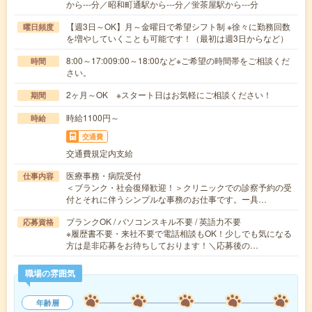
から---分／昭和町通駅から---分／蛍茶屋駅から---分
【週3日～OK】月～金曜日で希望シフト制 ※徐々に勤務回数
曜日頻度
を増やしていくことも可能です！（最初は週3日からなど）
8:00～17:009:00～18:00など※ご希望の時間帯をご相談くだ
時間
さい。
2ヶ月～OK ※スタート日はお気軽にご相談ください！
期間
時給1100円～
時給
交通費
交通費規定内支給
医療事務・病院受付
仕事内容
＜ブランク・社会復帰歓迎！＞クリニックでの診察予約の受
付とそれに伴うシンプルな事務のお仕事です。ー具…
ブランクOK / パソコンスキル不要 / 英語力不要
応募資格
※履歴書不要・来社不要で電話相談もOK！少しでも気になる
方は是非応募をお待ちしております！＼応募後の…
職場の雰囲気
年齢層