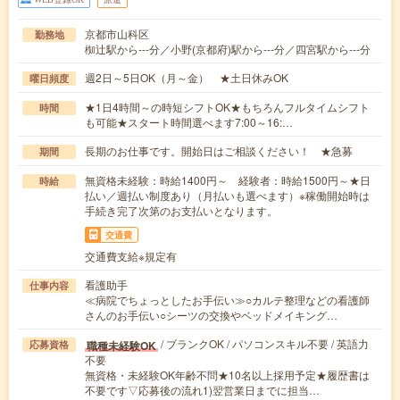
京都市山科区
勤務地
椥辻駅から---分／小野(京都府)駅から---分／四宮駅から---分
週2日～5日OK（月～金） ★土日休みOK
曜日頻度
★1日4時間～の時短シフトOK★もちろんフルタイムシフト
時間
も可能★スタート時間選べます7:00～16:…
長期のお仕事です。開始日はご相談ください！ ★急募
期間
無資格未経験：時給1400円～ 経験者：時給1500円～★日
時給
払い／週払い制度あり（月払いも選べます）※稼働開始時は
手続き完了次第のお支払いとなります。
交通費
交通費支給※規定有
看護助手
仕事内容
≪病院でちょっとしたお手伝い≫○カルテ整理などの看護師
さんのお手伝い○シーツの交換やベッドメイキング…
/ ブランクOK / パソコンスキル不要 / 英語力
職種未経験OK
応募資格
不要
無資格・未経験OK年齢不問★10名以上採用予定★履歴書は
不要です▽応募後の流れ1)翌営業日までに担当…