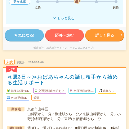
男女比率
女性
男性
もっと見る
気になる!
応募へ進む
詳しく見る
派遣会社
株式会社バイトレ（キャムコムグループ）
未読
掲載日
2026/08/06
NEW
≪週3日～≫おばあちゃんの話し相手から始め
る生活サポート
職種未経験OK
交通費別途支給あり
土日祝日が休み
残業なし
WEB登録OK
派遣
京都市山科区
勤務地
山科駅から---分／椥辻駅から---分／京阪山科駅から---分／小
野(京都府)駅から---分／東野(京都府)駅から---分
週3日～（週2日～も相談OK） ■曜日固定の相談OK！ ■希望
曜日頻度