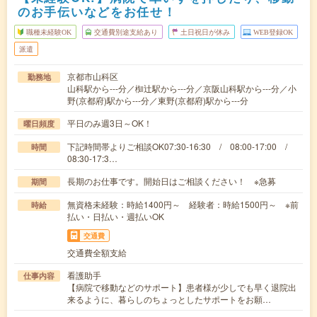
のお手伝いなどをお任せ！
職種未経験OK
交通費別途支給あり
土日祝日が休み
WEB登録OK
派遣
京都市山科区
勤務地
山科駅から---分／椥辻駅から---分／京阪山科駅から---分／小
野(京都府)駅から---分／東野(京都府)駅から---分
平日のみ週3日～OK！
曜日頻度
下記時間帯よりご相談OK07:30-16:30 / 08:00-17:00 /
時間
08:30-17:3…
長期のお仕事です。開始日はご相談ください！ ※急募
期間
無資格未経験：時給1400円～ 経験者：時給1500円～ ※前
時給
払い・日払い・週払いOK
交通費
交通費全額支給
看護助手
仕事内容
【病院で移動などのサポート】患者様が少しでも早く退院出
来るように、暮らしのちょっとしたサポートをお願…