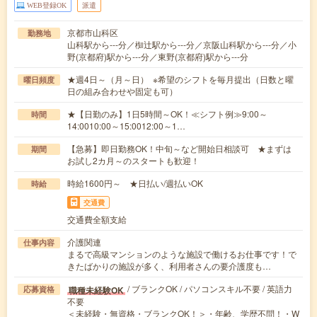
WEB登録OK
派遣
京都市山科区
勤務地
山科駅から---分／椥辻駅から---分／京阪山科駅から---分／小
野(京都府)駅から---分／東野(京都府)駅から---分
★週4日～（月～日） ※希望のシフトを毎月提出（日数と曜
曜日頻度
日の組み合わせや固定も可）
★【日勤のみ】1日5時間～OK！≪シフト例≫9:00～
時間
14:0010:00～15:0012:00～1…
【急募】即日勤務OK！中旬～など開始日相談可 ★まずは
期間
お試し2カ月～のスタートも歓迎！
時給1600円～ ★日払い/週払いOK
時給
交通費
交通費全額支給
介護関連
仕事内容
まるで高級マンションのような施設で働けるお仕事です！で
きたばかりの施設が多く、利用者さんの要介護度も…
/ ブランクOK / パソコンスキル不要 / 英語力
職種未経験OK
応募資格
不要
＜未経験・無資格・ブランクOK！＞・年齢、学歴不問！・W