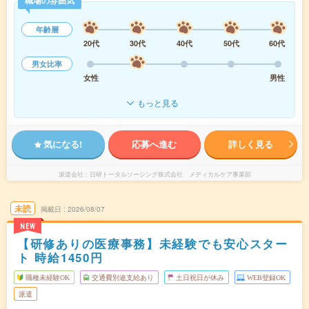
職場の雰囲気
年齢層
20代
30代
40代
50代
60代
男女比率
女性
男性
もっと見る
気になる!
応募へ進む
詳しく見る
派遣会社
日研トータルソーシング株式会社 メディカルケア事業部
未読
掲載日
2026/08/07
NEW
【研修ありの医療事務】未経験でも安心スター
ト 時給1450円
職種未経験OK
交通費別途支給あり
土日祝日が休み
WEB登録OK
派遣