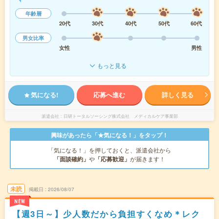
年齢層
20代
30代
40代
50代
60代
男女比率
女性
男性
もっと見る
気になる!
応募へ進む
詳しく見る
派遣会社
日研トータルソーシング株式会社 メディカルケア事業部
興味があったら「★気になる！」をタップ！
「気になる！」を押しておくと、派遣会社から
「面談確約」
や
「応募歓迎」
が届きます！
未読
掲載日
2026/08/07
NEW
【週3日～】少人数だから負担すくなめ＊レク