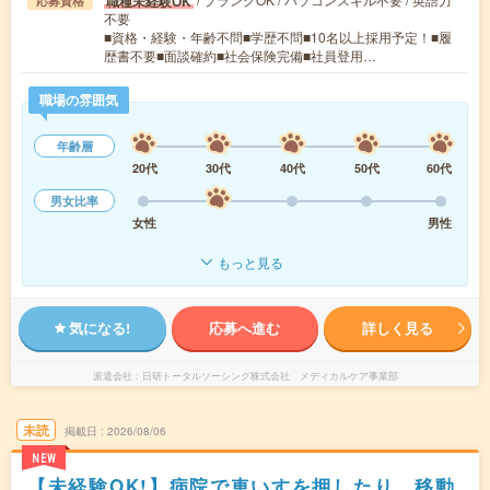
職種未経験OK
応募資格
不要
■資格・経験・年齢不問■学歴不問■10名以上採用予定！■履
歴書不要■面談確約■社会保険完備■社員登用…
職場の雰囲気
年齢層
20代
30代
40代
50代
60代
男女比率
女性
男性
もっと見る
気になる!
応募へ進む
詳しく見る
派遣会社
日研トータルソーシング株式会社 メディカルケア事業部
未読
掲載日
2026/08/06
NEW
【未経験OK!】病院で車いすを押したり、移動