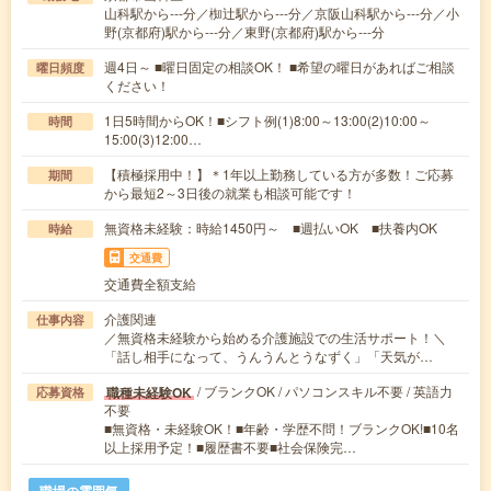
山科駅から---分／椥辻駅から---分／京阪山科駅から---分／小
野(京都府)駅から---分／東野(京都府)駅から---分
週4日～ ■曜日固定の相談OK！ ■希望の曜日があればご相談
曜日頻度
ください！
1日5時間からOK！■シフト例(1)8:00～13:00(2)10:00～
時間
15:00(3)12:00…
【積極採用中！】＊1年以上勤務している方が多数！ご応募
期間
から最短2～3日後の就業も相談可能です！
無資格未経験：時給1450円～ ■週払いOK ■扶養内OK
時給
交通費
交通費全額支給
介護関連
仕事内容
／無資格未経験から始める介護施設での生活サポート！＼
「話し相手になって、うんうんとうなずく」「天気が…
/ ブランクOK / パソコンスキル不要 / 英語力
職種未経験OK
応募資格
不要
■無資格・未経験OK！■年齢・学歴不問！ブランクOK!■10名
以上採用予定！■履歴書不要■社会保険完…