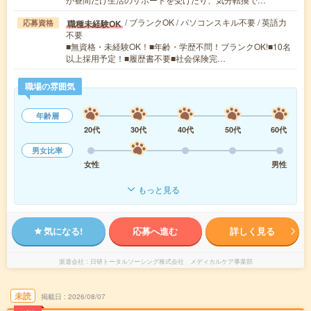
/ ブランクOK / パソコンスキル不要 / 英語力
職種未経験OK
応募資格
不要
■無資格・未経験OK！■年齢・学歴不問！ブランクOK!■10名
以上採用予定！■履歴書不要■社会保険完…
職場の雰囲気
年齢層
20代
30代
40代
50代
60代
男女比率
女性
男性
もっと見る
気になる!
応募へ進む
詳しく見る
派遣会社
日研トータルソーシング株式会社 メディカルケア事業部
未読
掲載日
2026/08/07