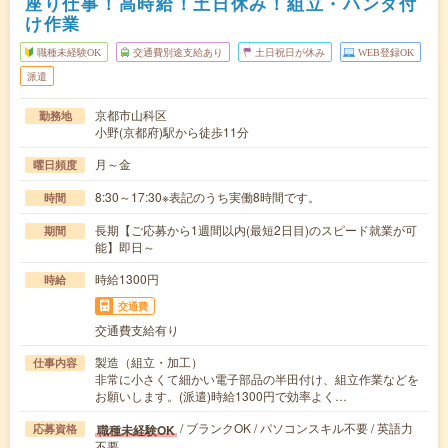
座り仕事！高時給！土日休み！組立・ハンダ付
け作業
職種未経験OK
交通費別途支給あり
土日祝日が休み
WEB登録OK
派遣
京都市山科区
勤務地
小野(京都府)駅から徒歩11分
月～金
曜日頻度
8:30～17:30※表記のうち実働8時間です。
時間
長期【ご応募から1週間以内(最短2日目)のスピード就業が可
期間
能】即日～
時給1300円
時給
交通費
交通費支給有り
製造（組立・加工）
仕事内容
非常に小さくて細かい電子部品の半田付け、組立作業などを
お願いします。(派遣)時給1300円で効率よく…
/ ブランクOK / パソコンスキル不要 / 英語力
職種未経験OK
応募資格
不要