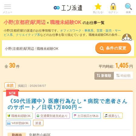
メニュー
気になる!
ログイン
検索
小野(京都府)駅周辺
×
職種未経験OK
のお仕事一覧
小野(京都府)駅の派遣のお仕事情報です。
オフィスワーク・事務系
、
営業・販売・サー
ビス系
、
クリエイティブ系
などのお仕事を取り揃えています。職種未経験OKの条件の
他に、
交通費別途支給あり
、
友だちと一緒の応募OK
、
残業なし
などのこだわり条件も
取り揃えています。
条件の変更
小野(京都府)駅周辺 / 職種未経験OK
30
1,405
全
件
平均時給:
円
時給順
新着順
未読
掲載日
2026/08/07
NEW
《50代活躍中》医療行為なし＊病院で患者さん
のサポート／日収1万800円～
職種未経験OK
交通費別途支給あり
土日祝日が休み
残業なし
WEB登録OK
派遣
京都市山科区
勤務地