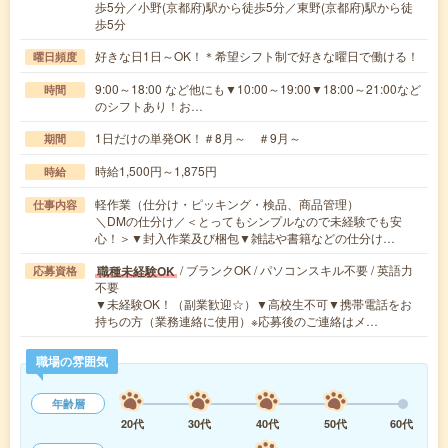
歩5分／小野(京都府)駅から徒歩5分／東野(京都府)駅から徒
歩5分
好きな日1日～OK！＊希望シフト制で好きな曜日で働ける！
曜日頻度
9:00～18:00 など他にも▼10:00～19:00▼18:00～21:00など
時間
のシフトあり！お…
1日だけの単発OK！＃8月～ ＃9月～
期間
時給1,500円～1,875円
時給
軽作業（仕分け・ピッキング・検品、商品管理）
仕事内容
＼DMの仕分け／＜とってもシンプルなので未経験でも安
心！＞▼封入作業及び梱包▼雑誌や書籍などの仕分け…
/ ブランクOK / パソコンスキル不要 / 英語力
職種未経験OK
応募資格
不要
▼未経験OK！（副業歓迎☆）▼高校生不可▼携帯電話をお
持ちの方（業務連絡に使用）※応募後のご連絡はメ…
職場の雰囲気
年齢層
20代
30代
40代
50代
60代