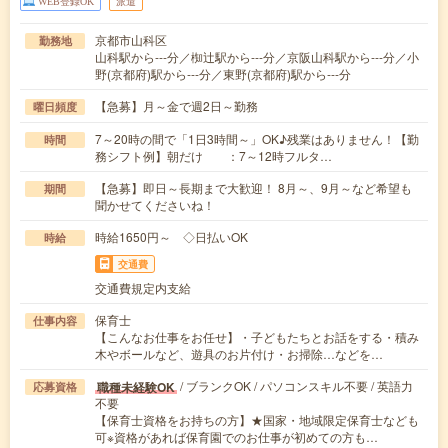
WEB登録OK
派遣
京都市山科区
勤務地
山科駅から---分／椥辻駅から---分／京阪山科駅から---分／小
野(京都府)駅から---分／東野(京都府)駅から---分
【急募】月～金で週2日～勤務
曜日頻度
7～20時の間で「1日3時間～」OK♪残業はありません！【勤
時間
務シフト例】朝だけ ：7～12時フルタ…
【急募】即日～長期まで大歓迎！ 8月～、9月～など希望も
期間
聞かせてくださいね！
時給1650円～ ◇日払いOK
時給
交通費
交通費規定内支給
保育士
仕事内容
【こんなお仕事をお任せ】・子どもたちとお話をする・積み
木やボールなど、遊具のお片付け・お掃除…などを…
/ ブランクOK / パソコンスキル不要 / 英語力
職種未経験OK
応募資格
不要
【保育士資格をお持ちの方】★国家・地域限定保育士なども
可※資格があれば保育園でのお仕事が初めての方も…