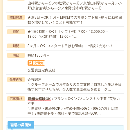
山科駅から---分／椥辻駅から---分／京阪山科駅から---分／小
野(京都府)駅から---分／東野(京都府)駅から---分
★週3日～OK！ 月～日曜日での希望シフト制 ※徐々に勤務回
曜日頻度
数を増やしていくことも可能です！
★1日6時間～OK！【シフト例】7:00～13:009:00～
時間
18:00（休憩1時間）12:00～1…
2ヶ月～OK ※スタート日はお気軽にご相談ください！
期間
時給1300円～
時給
交通費
交通費規定内支給
介護関連
仕事内容
＼グループホームでお年寄りの自立支援／自立した生活を目
指すお年寄りたちが、少人数で集団生活を送る「グ…
/ ブランクOK / パソコンスキル不要 / 英語力
職種未経験OK
応募資格
不要
＼無資格・未経験OK／※年齢不問※50代・60代の方も活躍
中！※履歴書不要・来社不要で電話相談もOK…
職場の雰囲気