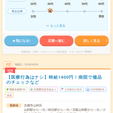
20代
30代
40代
50代
60代
男女比率
女性
男性
もっと見る
気になる!
応募へ進む
詳しく見る
派遣会社
日研トータルソーシング株式会社 メディカルケア事業部
未読
掲載日
2026/08/06
NEW
【医療行為はナシ】時給1400円！病院で備品
のチェックなど
職種未経験OK
交通費別途支給あり
土日祝日が休み
WEB登録OK
派遣
京都市山科区
勤務地
山科駅から---分／椥辻駅から---分／京阪山科駅から---分／小