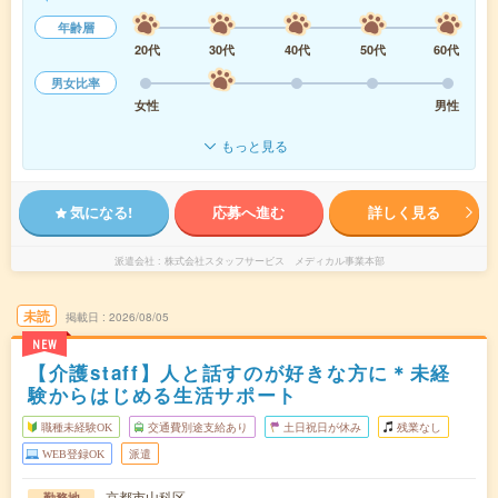
年齢層
20代
30代
40代
50代
60代
男女比率
女性
男性
もっと見る
気になる!
応募へ進む
詳しく見る
派遣会社
株式会社スタッフサービス メディカル事業本部
未読
掲載日
2026/08/05
NEW
【介護staff】人と話すのが好きな方に＊未経
験からはじめる生活サポート
職種未経験OK
交通費別途支給あり
土日祝日が休み
残業なし
WEB登録OK
派遣
京都市山科区
勤務地