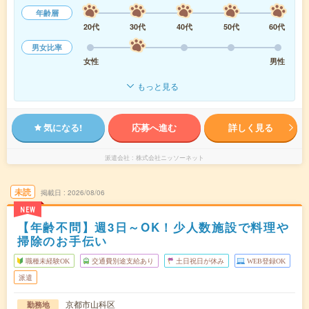
年齢層
20代
30代
40代
50代
60代
男女比率
女性
男性
もっと見る
気になる!
応募へ進む
詳しく見る
派遣会社
株式会社ニッソーネット
未読
掲載日
2026/08/06
NEW
【年齢不問】週3日～OK！少人数施設で料理や
掃除のお手伝い
職種未経験OK
交通費別途支給あり
土日祝日が休み
WEB登録OK
派遣
京都市山科区
勤務地