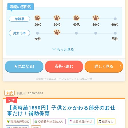
職場の雰囲気
年齢層
20代
30代
40代
50代
60代
男女比率
女性
男性
もっと見る
気になる!
応募へ進む
詳しく見る
派遣会社
エムスリーソリューションズ株式会社
未読
掲載日
2026/08/07
NEW
【高時給1650円】子供とかかわる部分のお仕
事だけ！補助保育
職種未経験OK
交通費別途支給あり
土日祝日が休み
残業なし