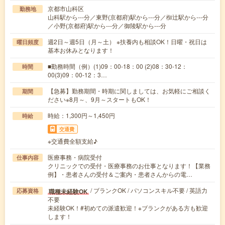
京都市山科区
勤務地
山科駅から---分／東野(京都府)駅から---分／椥辻駅から---分
／小野(京都府)駅から---分／御陵駅から---分
週2日～週5日（月～土） ※扶養内も相談OK！日曜・祝日は
曜日頻度
基本お休みとなります！
■勤務時間（例）(1)09：00-18：00 (2)08：30-12：
時間
00(3)09：00-12：3…
【急募】勤務期間・時期に関しましては、お気軽にご相談く
期間
ださい※8月～、9月～スタートもOK！
時給：1,300円～1,450円
時給
交通費
※交通費全額支給♪
医療事務・病院受付
仕事内容
クリニックでの受付・医療事務のお仕事となります！【業務
例】・患者さんの受付＆ご案内・患者さんからの電…
/ ブランクOK / パソコンスキル不要 / 英語力
職種未経験OK
応募資格
不要
未経験OK！#初めての派遣歓迎！※ブランクがある方も歓迎
します！