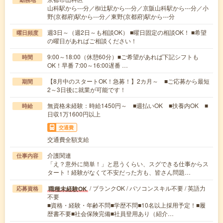
山科駅から---分／椥辻駅から---分／京阪山科駅から---分／小
野(京都府)駅から---分／東野(京都府)駅から---分
週3日～（週2日～も相談OK） ■曜日固定の相談OK！ ■希望
曜日頻度
の曜日があればご相談ください！
9:00～18:00（休憩60分）■ご希望があれば下記シフトも
時間
OK！早番 7:00～16:00遅番 …
【8月中のスタートOK！急募！】2カ月～ ■ご応募から最短
期間
2～3日後に就業が可能です！
無資格未経験：時給1450円～ ■週払いOK ■扶養内OK ■
時給
日収1万1600円以上
交通費
交通費全額支給
介護関連
仕事内容
「え？意外に簡単！」と思うくらい、スグできる仕事からス
タート！経験がなくて不安だった方も、皆さん問題…
/ ブランクOK / パソコンスキル不要 / 英語力
職種未経験OK
応募資格
不要
■資格・経験・年齢不問■学歴不問■10名以上採用予定！■履
歴書不要■社会保険完備■社員登用あり（紹介…