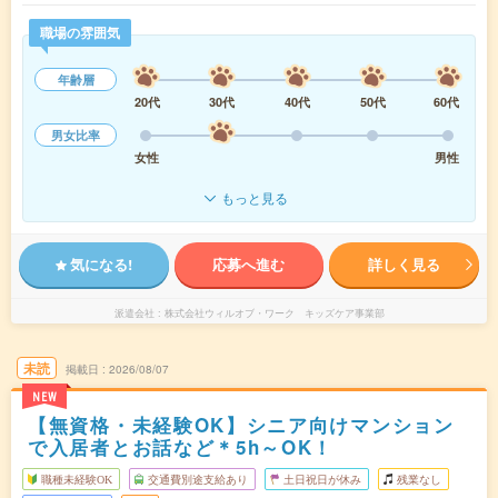
職場の雰囲気
年齢層
20代
30代
40代
50代
60代
男女比率
女性
男性
もっと見る
気になる!
応募へ進む
詳しく見る
派遣会社
株式会社ウィルオブ・ワーク キッズケア事業部
未読
掲載日
2026/08/07
NEW
【無資格・未経験OK】シニア向けマンション
で入居者とお話など＊5h～OK！
職種未経験OK
交通費別途支給あり
土日祝日が休み
残業なし