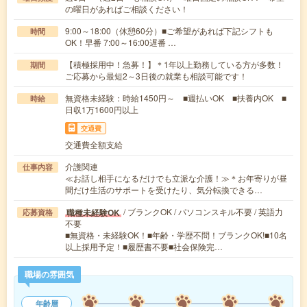
の曜日があればご相談ください！
9:00～18:00（休憩60分）■ご希望があれば下記シフトも
時間
OK！早番 7:00～16:00遅番 …
【積極採用中！急募！】＊1年以上勤務している方が多数！
期間
ご応募から最短2～3日後の就業も相談可能です！
無資格未経験：時給1450円～ ■週払いOK ■扶養内OK ■
時給
日収1万1600円以上
交通費
交通費全額支給
介護関連
仕事内容
≪お話し相手になるだけでも立派な介護！≫＊お年寄りが昼
間だけ生活のサポートを受けたり、気分転換できる…
/ ブランクOK / パソコンスキル不要 / 英語力
職種未経験OK
応募資格
不要
■無資格・未経験OK！■年齢・学歴不問！ブランクOK!■10名
以上採用予定！■履歴書不要■社会保険完…
職場の雰囲気
年齢層