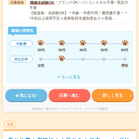
/ ブランクOK / パソコンスキル不要 / 英語力
職種未経験OK
応募資格
不要
【無資格・未経験OK】＊年齢・学歴不問！履歴書不要！＊
10名以上採用予定≪資格取得支援制度あり≫受講…
職場の雰囲気
年齢層
20代
30代
40代
50代
60代
男女比率
女性
男性
もっと見る
気になる!
応募へ進む
詳しく見る
派遣会社
株式会社ウィルオブ・ワーク ケアワーク事業部
未読