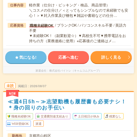
軽作業（仕分け・ピッキング・検品、商品管理）
仕事内容
＼コスメの仕分け／＜とってもシンプルなので未経験でも安
心！＞▼封入作業及び梱包▼雑誌や書籍などの仕分…
/ ブランクOK / パソコンスキル不要 / 英語力
職種未経験OK
応募資格
不要
▼未経験OK！（副業歓迎☆）▼高校生不可▼携帯電話をお
持ちの方（業務連絡に使用）※応募後のご連絡はメ…
気になる!
応募へ進む
詳しく見る
派遣会社
株式会社バイトレ（キャムコムグループ）
未読
掲載日
2026/08/07
NEW
≪週4日5h～≫志望動機も履歴書も必要ナシ！
＊身の回りのお手伝い
職種未経験OK
交通費別途支給あり
土日祝日が休み
残業なし
WEB登録OK
派遣
京都市山科区
勤務地