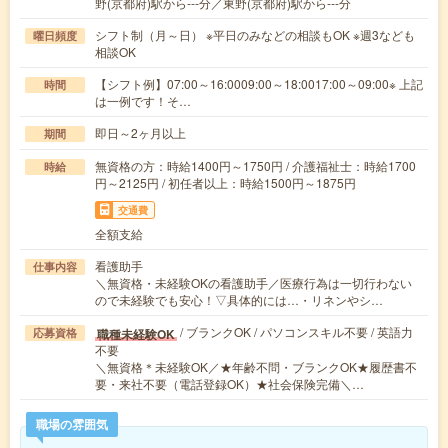
野(京都府)駅から---分／東野(京都府)駅から---分
シフト制（月～日） ※平日のみなどの相談もOK ※週3なども
曜日頻度
相談OK
【シフト例】07:00～16:0009:00～18:0017:00～09:00※ 上記
時間
は一例です！そ…
即日～2ヶ月以上
期間
無資格の方：時給1400円～1750円 / 介護福祉士：時給1700
時給
円～2125円 / 初任者以上：時給1500円～1875円
交通費
全額支給
看護助手
仕事内容
＼無資格・未経験OKの看護助手／医療行為は一切行わない
ので未経験でも安心！▽具体的には…・リネンやシ…
/ ブランクOK / パソコンスキル不要 / 英語力
職種未経験OK
応募資格
不要
＼無資格＊未経験OK／★年齢不問・ブランクOK★履歴書不
要・来社不要（電話登録OK）★社会保険完備＼…
職場の雰囲気