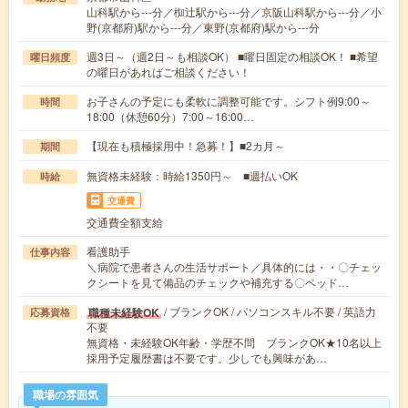
山科駅から---分／椥辻駅から---分／京阪山科駅から---分／小
野(京都府)駅から---分／東野(京都府)駅から---分
週3日～（週2日～も相談OK） ■曜日固定の相談OK！ ■希望
曜日頻度
の曜日があればご相談ください！
お子さんの予定にも柔軟に調整可能です。シフト例9:00～
時間
18:00（休憩60分）7:00～16:00…
【現在も積極採用中！急募！】■2カ月～
期間
無資格未経験：時給1350円～ ■週払いOK
時給
交通費
交通費全額支給
看護助手
仕事内容
＼病院で患者さんの生活サポート／具体的には・・〇チェッ
クシートを見て備品のチェックや補充する〇ベッド…
/ ブランクOK / パソコンスキル不要 / 英語力
職種未経験OK
応募資格
不要
無資格・未経験OK年齢・学歴不問 ブランクOK★10名以上
採用予定履歴書は不要です。少しでも興味があ…
職場の雰囲気