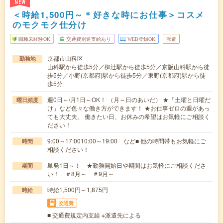
NEW
＜時給1,500円～＊好きな時にお仕事＞コスメ
のモクモク仕分け
職種未経験OK
交通費別途支給あり
WEB登録OK
派遣
京都市山科区
勤務地
山科駅から徒歩5分／椥辻駅から徒歩5分／京阪山科駅から徒
歩5分／小野(京都府)駅から徒歩5分／東野(京都府)駅から徒
歩5分
週0日～/月1日～OK！ （月～日のあいだ） ★「土曜と日曜だ
曜日頻度
け」など色々な働き方ができます！ ★お仕事ゼロの週があっ
ても大丈夫。 働きたい日、お休みの希望はお気軽にご相談く
ださい！
9:00～17:0010:00～19:00 など■ 他の時間帯もお気軽にご
時間
相談ください！
単発1日～！ ★勤務開始日や期間はお気軽にご相談くださ
期間
い！ ＃8月～ ＃9月～
時給1,500円～1,875円
時給
交通費
■ 交通費規定内支給 ※派遣先による