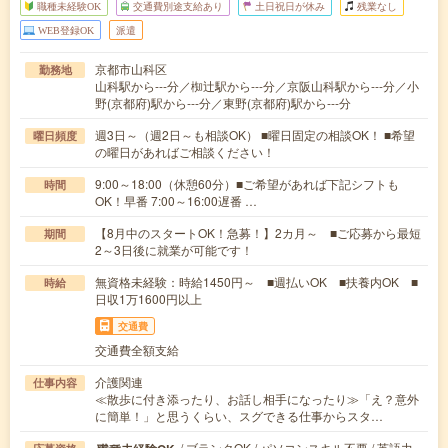
職種未経験OK
交通費別途支給あり
土日祝日が休み
残業なし
WEB登録OK
派遣
京都市山科区
勤務地
山科駅から---分／椥辻駅から---分／京阪山科駅から---分／小
野(京都府)駅から---分／東野(京都府)駅から---分
週3日～（週2日～も相談OK） ■曜日固定の相談OK！ ■希望
曜日頻度
の曜日があればご相談ください！
9:00～18:00（休憩60分）■ご希望があれば下記シフトも
時間
OK！早番 7:00～16:00遅番 …
【8月中のスタートOK！急募！】2カ月～ ■ご応募から最短
期間
2～3日後に就業が可能です！
無資格未経験：時給1450円～ ■週払いOK ■扶養内OK ■
時給
日収1万1600円以上
交通費
交通費全額支給
介護関連
仕事内容
≪散歩に付き添ったり、お話し相手になったり≫「え？意外
に簡単！」と思うくらい、スグできる仕事からスタ…
/ ブランクOK / パソコンスキル不要 / 英語力