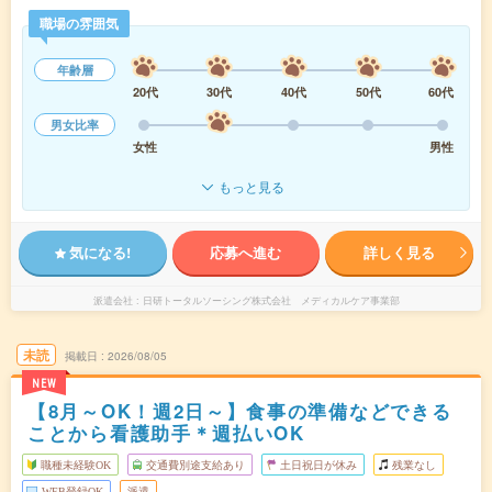
職場の雰囲気
年齢層
20代
30代
40代
50代
60代
男女比率
女性
男性
もっと見る
気になる!
応募へ進む
詳しく見る
派遣会社
日研トータルソーシング株式会社 メディカルケア事業部
未読
掲載日
2026/08/05
NEW
【8月～OK！週2日～】食事の準備などできる
ことから看護助手＊週払いOK
職種未経験OK
交通費別途支給あり
土日祝日が休み
残業なし
WEB登録OK
派遣