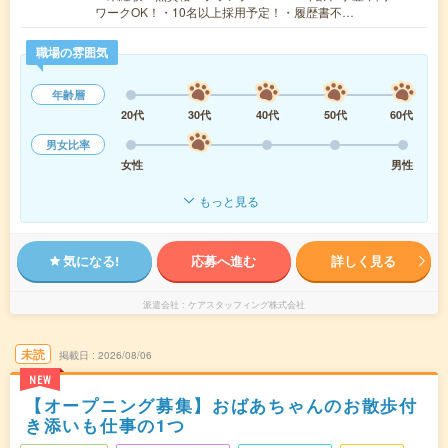
ワークOK！・10名以上採用予定！・履歴書不…
職場の雰囲気
年齢層
20代
30代
40代
50代
60代
男女比率
女性
男性
もっと見る
気になる!
応募へ進む
詳しく見る
派遣会社
ケアスタッフィング株式会社
未読
掲載日
2026/08/06
NEW
【オープニング募集】おばあちゃんのお散歩付
き添いも仕事の1つ