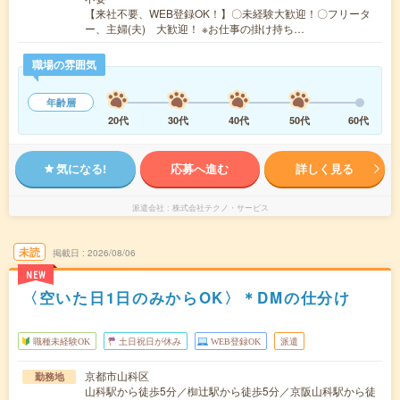
【来社不要、WEB登録OK！】〇未経験大歓迎！〇フリータ
ー、主婦(夫) 大歓迎！ ※お仕事の掛け持ち…
職場の雰囲気
年齢層
20代
30代
40代
50代
60代
気になる!
応募へ進む
詳しく見る
派遣会社
株式会社テクノ・サービス
未読
掲載日
2026/08/06
NEW
〈空いた日1日のみからOK〉＊DMの仕分け
職種未経験OK
土日祝日が休み
WEB登録OK
派遣
京都市山科区
勤務地
山科駅から徒歩5分／椥辻駅から徒歩5分／京阪山科駅から徒