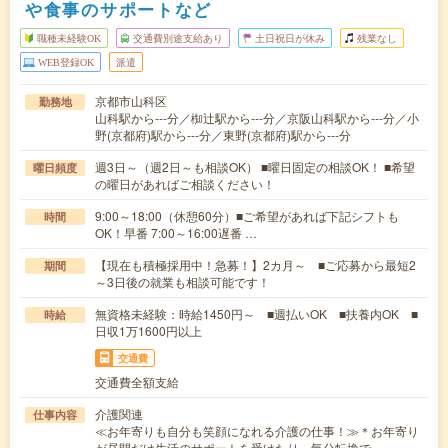
や食事のサポートなど
職種未経験OK
交通費別途支給あり
土日祝日が休み
残業なし
WEB登録OK
派遣
京都市山科区
勤務地
山科駅から---分／椥辻駅から---分／京阪山科駅から---分／小
野(京都府)駅から---分／東野(京都府)駅から---分
週3日～（週2日～も相談OK） ■曜日固定の相談OK！ ■希望
曜日頻度
の曜日があればご相談ください！
9:00～18:00（休憩60分）■ご希望があれば下記シフトも
時間
OK！早番 7:00～16:00遅番 …
【現在も積極採用中！急募！】2カ月～ ■ご応募から最短2
期間
～3日後の就業も相談可能です！
無資格未経験：時給1450円～ ■週払いOK ■扶養内OK ■
時給
日収1万1600円以上
交通費
交通費全額支給
介護関連
仕事内容
≪お年寄りも自分も笑顔になれる介護の仕事！≫＊お年寄り
が昼間だけ生活のサポートを受けたり、気分転換で…