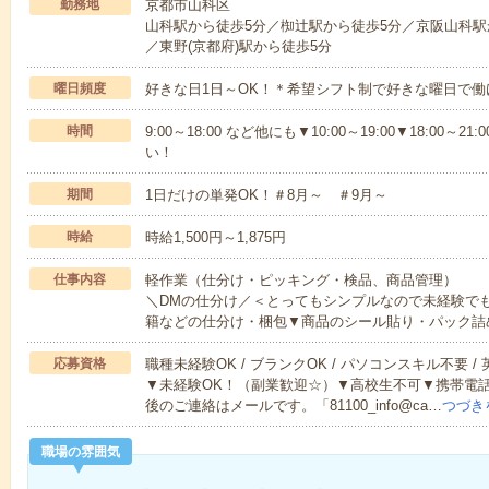
勤務地
京都市山科区
山科駅から徒歩5分／椥辻駅から徒歩5分／京阪山科駅か
／東野(京都府)駅から徒歩5分
曜日頻度
好きな日1日～OK！＊希望シフト制で好きな曜日で働
時間
9:00～18:00 など他にも▼10:00～19:00▼18:0
い！
期間
1日だけの単発OK！＃8月～ ＃9月～
時給
時給1,500円～1,875円
仕事内容
軽作業（仕分け・ピッキング・検品、商品管理）
＼DMの仕分け／＜とってもシンプルなので未経験で
籍などの仕分け・梱包▼商品のシール貼り・パック詰
応募資格
職種未経験OK / ブランクOK / パソコンスキル不要 /
▼未経験OK！（副業歓迎☆）▼高校生不可▼携帯電
後のご連絡はメールです。「81100_info@ca…
つづき
職場の雰囲気