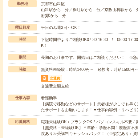
勤務地
京都市山科区
山科駅から---分／椥辻駅から---分／京阪山科駅から---
府)駅から---分
曜日頻度
平日のみ週3日～OK！
時間
下記時間帯よりご相談OK07:30-16:30 / 08:00-17:
K！
期間
長期のお仕事です。開始日はご相談ください！ ※急
時給
無資格未経験：時給1400円～ 経験者：時給1500
交通費
交通費全額支給
仕事内容
看護助手
【病院で移動などのサポート】患者様が少しでも早く
たサポートをお願いします！▼仕事内容例・リハビリ
応募資格
職種未経験OK / ブランクOK / パソコンスキル不要 /
【無資格・未経験OK】＊年齢・学歴不問！履歴書不要
度あり≫受講料キャッシュバック！（※規定あり）資