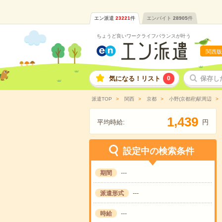
エン派遣
23221
件
エンバイト
28905
件
ちょうど良いワークライフバランスが叶う
関西版
気になる！リスト
0
保存し
派遣TOP
関西
京都
小野(京都府)駅周辺
,
1
4
3
9
平均時給:
円
設定中の検索条件
期間
---
派遣形式
---
時給
---