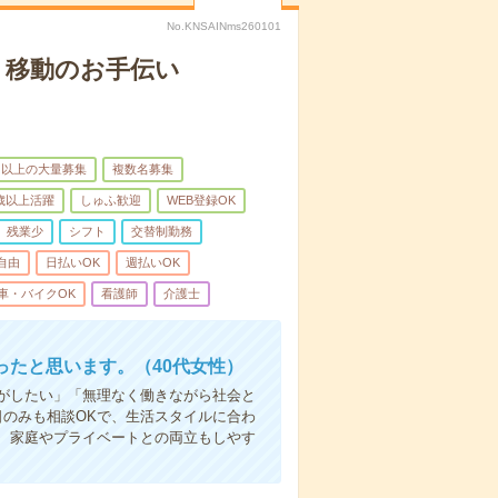
No.KNSAINms260101
、移動のお手伝い
名以上の大量募集
複数名募集
0歳以上活躍
しゅふ歓迎
WEB登録OK
残業少
シフト
交替制勤務
自由
日払いOK
週払いOK
車・バイクOK
看護師
介護士
たと思います。（40代女性）
事がしたい」「無理なく働きながら社会と
日のみも相談OKで、生活スタイルに合わ
、家庭やプライベートとの両立もしやす