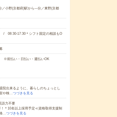
分／小野(京都府)駅から---分／東野(京都
00 / 08:30-17:30＊シフト固定の相談もO
募
円～ ※前払い・日払い・週払いOK
退院出来るように、暮らしのちょっとし
室や検…
つづきを見る
 英語力不要
！＊10名以上採用予定≪資格取得支援制
格…
つづきを見る