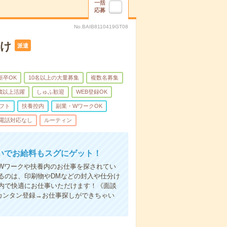
一括
応募
No.BAIB8110419GT08
分け
派遣
新卒OK
10名以上の大量募集
複数名募集
0歳以上活躍
しゅふ歓迎
WEB登録OK
フト
扶養控内
副業・WワークOK
電話対応なし
ルーティン
いでお給料もスグにゲット！
Wワークや扶養内のお仕事を探されてい
るのは、印刷物やDMなどの封入や仕分け
内で快適にお仕事いただけます！《面談
カンタン登録→お仕事探しができちゃい