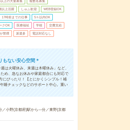
名以上の大量募集
複数名募集
0歳以上活躍
しゅふ歓迎
WEB登録OK
17時前までの仕事
5ｈ以内OK
ークOK
医療福祉
学校
交費支給
が禁煙
派遣多
電話対応なし
りもない安心空間＊
今週は火曜休み、来週は木曜休み」など、
るため、急なお休みや家庭都合にも対応で
方にぴったり！【とにかくシンプル！補
・午睡チェックなどのサポート中心。重い
分／小野(京都府)駅から---分／東野(京都