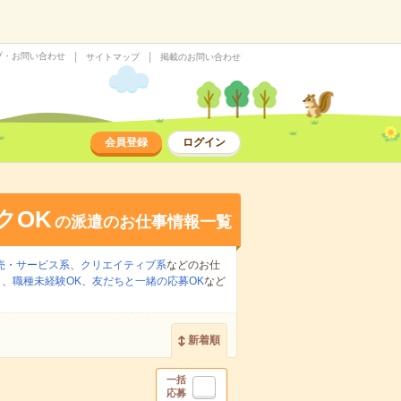
プ・お問い合わせ
サイトマップ
掲載のお問い合わせ
会員登録
ログイン
クOK
の派遣のお仕事情報一覧
売・サービス系
、
クリエイティブ系
などのお仕
り
、
職種未経験OK
、
友だちと一緒の応募OK
など
新着順
一括
応募