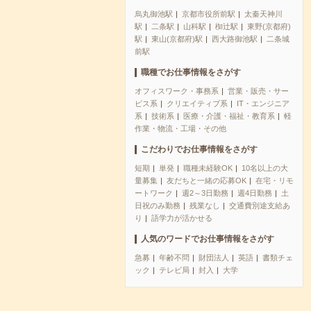
烏丸御池駅
京都市役所前駅
太秦天神川
駅
二条駅
山科駅
椥辻駅
東野(京都府)
駅
東山(京都府)駅
西大路御池駅
二条城
前駅
職種でお仕事情報をさがす
オフィスワーク・事務系
営業・販売・サー
ビス系
クリエイティブ系
IT・エンジニア
系
技術系
医療・介護・福祉・教育系
軽
作業・物流・工場・その他
こだわりでお仕事情報をさがす
短期
単発
職種未経験OK
10名以上の大
量募集
友だちと一緒の応募OK
在宅・リモ
ートワーク
週2～3日勤務
週4日勤務
土
日祝のみ勤務
残業なし
交通費別途支給あ
り
語学力が活かせる
人気のワードでお仕事情報をさがす
急募
年齢不問
財団法人
英語
書類チェ
ック
テレビ局
封入
大学