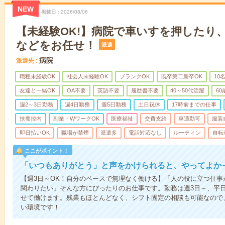
NEW
掲載日
2026/08/06
【未経験OK!】病院で車いすを押したり
などをお任せ！
派遣
病院
派遣先
職種未経験OK
社会人未経験OK
ブランクOK
既卒第二新卒OK
10
友達と一緒OK
OA不要
英語不要
履歴書不要
40～50代活躍
6
週2～3日勤務
週4日勤務
週5日勤務
土日祝休
17時前までの仕事
扶養控内
副業・WワークOK
医療福祉
交費支給
車通勤可
服装
即日払いOK
職場が禁煙
派遣多
電話対応なし
ルーティン
自転
ここがポイント！
「いつもありがとう」と声をかけられると、やってよかっ
【週3日～OK！自分のペースで無理なく働ける】「人の役に立つ仕
関わりたい」そんな方にぴったりのお仕事です。勤務は週3日～、平
せて働けます。残業もほとんどなく、シフト固定の相談も可能なので
い環境です！