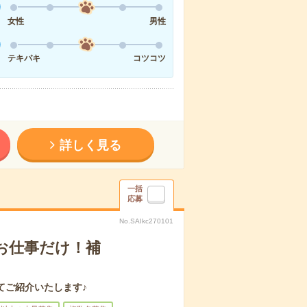
女性
男性
テキパキ
コツコツ
詳しく見る
一括
応募
No.SAIkc270101
のお仕事だけ！補
てご紹介いたします♪