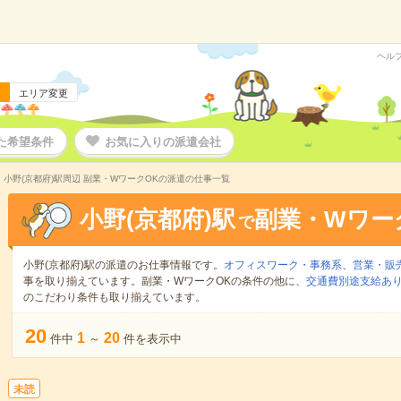
ヘル
エリア変更
た希望条件
お気に入りの派遣会社
小野(京都府)駅周辺 副業・WワークOKの派遣の仕事一覧
小野(京都府)駅
副業・Wワー
で
小野(京都府)駅の派遣のお仕事情報です。
オフィスワーク・事務系
、
営業・販
事を取り揃えています。副業・WワークOKの条件の他に、
交通費別途支給あ
のこだわり条件も取り揃えています。
20
1
20
件中
～
件を表示中
未読