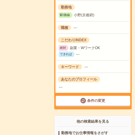
勤務地
小野(京都府)
駅/路線
職種
---
こだわりINDEX
副業・WワークOK
絶対
---
できれば
キーワード
---
あなたのプロフィール
---
条件の変更
他の検索結果を見る
勤務地でお仕事情報をさがす