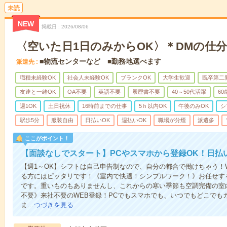
未読
NEW
掲載日
2026/08/06
〈空いた日1日のみからOK〉＊DMの仕
■物流センターなど ■勤務地選べます
派遣先
職種未経験OK
社会人未経験OK
ブランクOK
大学生歓迎
既卒第二
友達と一緒OK
OA不要
英語不要
履歴書不要
40～50代活躍
6
週1OK
土日祝休
16時前までの仕事
5ｈ以内OK
午後のみOK
シ
駅歩5分
服装自由
日払いOK
週払いOK
職場が分煙
派遣多
ここがポイント！
【面談なしでスタート】PCやスマホから登録OK！日払
【週1～OK】シフトは自己申告制なので、自分の都合で働けちゃう！
る方にはピッタリです！《室内で快適！シンプルワーク！》お任せす
です。重いものもありませんし、これからの寒い季節も空調完備の室
不要》来社不要のWEB登録！PCでもスマホでも、いつでもどこでも
ま…
つづきを見る