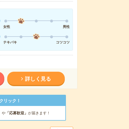
女性
男性
テキパキ
コツコツ
詳しく見る
クリック！
」
や
「応募歓迎」
が届きます！