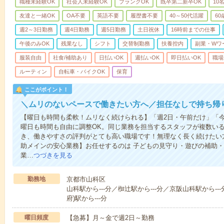
職種未経験OK
社会人未経験OK
ブランクOK
既卒第二新卒OK
10
友達と一緒OK
OA不要
英語不要
履歴書不要
40～50代活躍
6
週2～3日勤務
週4日勤務
週5日勤務
土日祝休
16時前までの仕事
午後のみOK
残業なし
シフト
交替制勤務
扶養控内
副業・Wワ
服装自由
社食/補助あり
日払いOK
週払いOK
即日払いOK
職場
ルーティン
自転車・バイクOK
保育
ここがポイント！
＼ムリのないペースで働きたい方へ／担任なしで持ち帰
【曜日も時間も柔軟！ムリなく続けられる】「週2日・午前だけ」「
曜日も時間も自由に調整OK。同じ業務を担当するスタッフが複数い
き、働きやすさの評判がとても高い職場です！無理なく長く続けたい
助メインの安心業務】お任せするのは 子どもの見守り・遊びの補助
業…
つづきを見る
勤務地
京都市山科区
山科駅から---分／椥辻駅から---分／京阪山科駅から---
府)駅から---分
曜日頻度
【急募】月～金で週2日～勤務