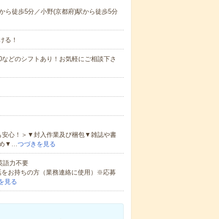
ら徒歩5分／小野(京都府)駅から徒歩5分
ける！
0～21:00などのシフトあり！お気軽にご相談下さ
も安心！＞▼封入作業及び梱包▼雑誌や書
め▼…
つづきを見る
 英語力不要
話をお持ちの方（業務連絡に使用）※応募
を見る