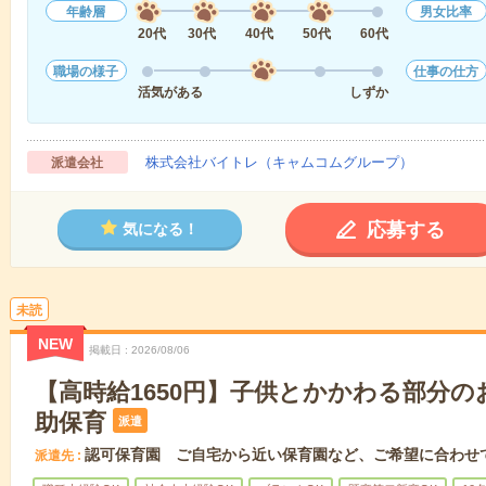
年齢層
男女比率
20代
30代
40代
50代
60代
職場の様子
仕事の仕方
活気がある
しずか
株式会社バイトレ（キャムコムグループ）
派遣会社
応募する
気になる！
未読
NEW
掲載日
2026/08/06
【高時給1650円】子供とかかわる部分
助保育
派遣
認可保育園 ご自宅から近い保育園など、ご希望に合わせ
派遣先