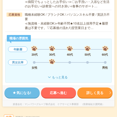
≪病院でちょっとしたお手伝い≫〇お手洗い・入浴など生活
のお手伝い○診察室への付き添い○食事のサポート…
職種未経験OK / ブランクOK / パソコンスキル不要 / 英語力不
応募資格
要
≪無資格・未経験OK≫年齢不問★10名以上採用予定★履歴
書は不要です。▽応募後の流れ1)翌営業日まで…
職場の雰囲気
年齢層
20代
30代
40代
50代
60代
男女比率
女性
男性
もっと見る
気になる!
応募へ進む
詳しく見る
派遣会社
マンパワーグループ株式会社 ケアサービス事業部 （医療福祉介護関連）