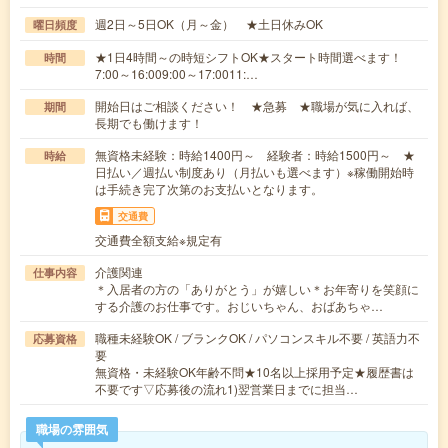
週2日～5日OK（月～金） ★土日休みOK
曜日頻度
★1日4時間～の時短シフトOK★スタート時間選べます！
時間
7:00～16:009:00～17:0011:…
開始日はご相談ください！ ★急募 ★職場が気に入れば、
期間
長期でも働けます！
無資格未経験：時給1400円～ 経験者：時給1500円～ ★
時給
日払い／週払い制度あり（月払いも選べます）※稼働開始時
は手続き完了次第のお支払いとなります。
交通費
交通費全額支給※規定有
介護関連
仕事内容
＊入居者の方の「ありがとう」が嬉しい＊お年寄りを笑顔に
する介護のお仕事です。おじいちゃん、おばあちゃ…
職種未経験OK / ブランクOK / パソコンスキル不要 / 英語力不
応募資格
要
無資格・未経験OK年齢不問★10名以上採用予定★履歴書は
不要です▽応募後の流れ1)翌営業日までに担当…
職場の雰囲気