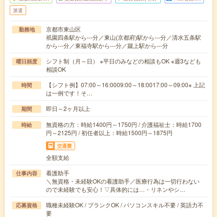
派遣
京都市東山区
勤務地
祇園四条駅から---分／東山(京都府)駅から---分／清水五条駅
から---分／東福寺駅から---分／蹴上駅から---分
シフト制（月～日） ※平日のみなどの相談もOK ※週3なども
曜日頻度
相談OK
【シフト例】07:00～16:0009:00～18:0017:00～09:00※ 上記
時間
は一例です！そ…
即日～2ヶ月以上
期間
無資格の方：時給1400円～1750円 / 介護福祉士：時給1700
時給
円～2125円 / 初任者以上：時給1500円～1875円
交通費
全額支給
看護助手
仕事内容
＼無資格・未経験OKの看護助手／医療行為は一切行わない
ので未経験でも安心！▽具体的には…・リネンやシ…
職種未経験OK / ブランクOK / パソコンスキル不要 / 英語力不
応募資格
要