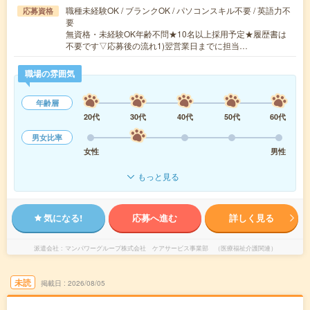
職種未経験OK / ブランクOK / パソコンスキル不要 / 英語力不
応募資格
要
無資格・未経験OK年齢不問★10名以上採用予定★履歴書は
不要です▽応募後の流れ1)翌営業日までに担当…
職場の雰囲気
年齢層
20代
30代
40代
50代
60代
男女比率
女性
男性
もっと見る
気になる!
応募へ進む
詳しく見る
派遣会社
マンパワーグループ株式会社 ケアサービス事業部 （医療福祉介護関連）
未読
掲載日
2026/08/05