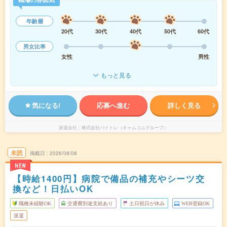
年齢層
20代
30代
40代
50代
60代
男女比率
女性
男性
もっと見る
気になる!
応募へ進む
詳しく見る
派遣会社
株式会社バイトレ（キャムコムグループ）
未読
掲載日
2026/08/08
NEW
【時給1400円】病院で備品の補充やシーツ交
換など！日払いOK
職種未経験OK
交通費別途支給あり
土日祝日が休み
WEB登録OK
派遣