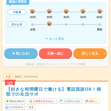
職場の雰囲気
年齢層
20代
30代
40代
50代
60代
男女比率
女性
男性
もっと見る
気になる!
応募へ進む
詳しく見る
派遣会社
株式会社ウィルオブ・ワーク ケアワーク事業部
未読
掲載日
2026/08/08
NEW
【好きな時間曜日で働ける】電話面談OK！病
院での生活サポ
職種未経験OK
交通費別途支給あり
土日祝日が休み
残業なし
WEB登録OK
派遣