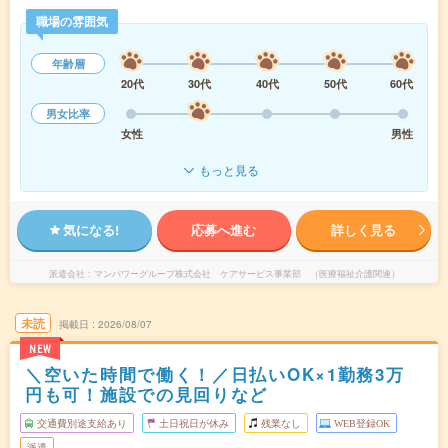
職場の雰囲気
年齢層
20代
30代
40代
50代
60代
男女比率
女性
男性
もっと見る
気になる!
応募へ進む
詳しく見る
派遣会社
マンパワーグループ株式会社 ケアサービス事業部 （医療福祉介護関連）
未読
掲載日
2026/08/07
NEW
＼空いた時間で働く！／日払いOK×1勤務3万
円も可！施設での見回りなど
交通費別途支給あり
土日祝日が休み
残業なし
WEB登録OK
派遣