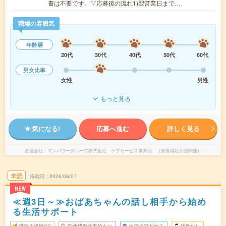
書は不要です。▽応募後の流れ1)翌営業日まで…
職場の雰囲気
年齢層
20代
30代
40代
50代
60代
男女比率
女性
男性
もっと見る
気になる!
応募へ進む
詳しく見る
派遣会社
マンパワーグループ株式会社 ケアサービス事業部 （医療福祉介護関連）
未読
掲載日
2026/08/07
NEW
≪週3日～≫おばあちゃんの話し相手から始め
る生活サポート