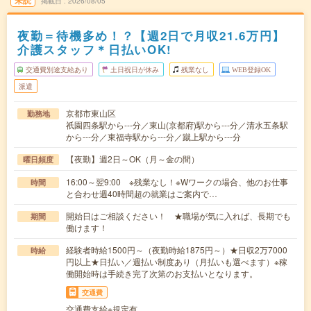
未読
掲載日
2026/08/05
夜勤＝待機多め！？【週2日で月収21.6万円】
介護スタッフ＊日払いOK!
交通費別途支給あり
土日祝日が休み
残業なし
WEB登録OK
派遣
京都市東山区
勤務地
祇園四条駅から---分／東山(京都府)駅から---分／清水五条駅
から---分／東福寺駅から---分／蹴上駅から---分
【夜勤】週2日～OK（月～金の間）
曜日頻度
16:00～翌9:00 ※残業なし！※Wワークの場合、他のお仕事
時間
と合わせ週40時間超の就業はご案内で…
開始日はご相談ください！ ★職場が気に入れば、長期でも
期間
働けます！
経験者時給1500円～（夜勤時給1875円～）★日収2万7000
時給
円以上★日払い／週払い制度あり（月払いも選べます）※稼
働開始時は手続き完了次第のお支払いとなります。
交通費
交通費支給※規定有