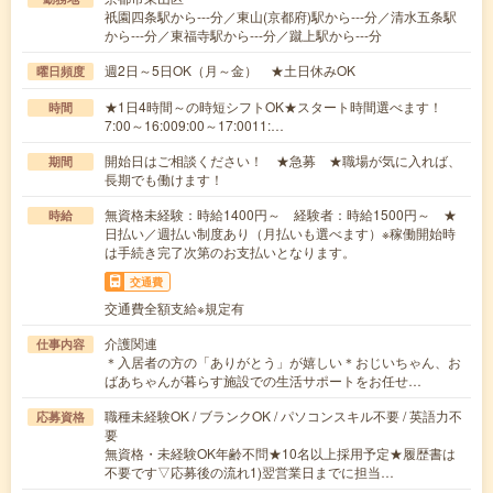
祇園四条駅から---分／東山(京都府)駅から---分／清水五条駅
から---分／東福寺駅から---分／蹴上駅から---分
週2日～5日OK（月～金） ★土日休みOK
曜日頻度
★1日4時間～の時短シフトOK★スタート時間選べます！
時間
7:00～16:009:00～17:0011:…
開始日はご相談ください！ ★急募 ★職場が気に入れば、
期間
長期でも働けます！
無資格未経験：時給1400円～ 経験者：時給1500円～ ★
時給
日払い／週払い制度あり（月払いも選べます）※稼働開始時
は手続き完了次第のお支払いとなります。
交通費
交通費全額支給※規定有
介護関連
仕事内容
＊入居者の方の「ありがとう」が嬉しい＊おじいちゃん、お
ばあちゃんが暮らす施設での生活サポートをお任せ…
職種未経験OK / ブランクOK / パソコンスキル不要 / 英語力不
応募資格
要
無資格・未経験OK年齢不問★10名以上採用予定★履歴書は
不要です▽応募後の流れ1)翌営業日までに担当…