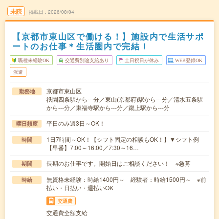
未読
掲載日
2026/08/04
【京都市東山区で働ける！】施設内で生活サポ
ートのお仕事＊生活圏内で完結！
職種未経験OK
交通費別途支給あり
土日祝日が休み
WEB登録OK
派遣
京都市東山区
勤務地
祇園四条駅から---分／東山(京都府)駅から---分／清水五条駅
から---分／東福寺駅から---分／蹴上駅から---分
平日のみ週3日～OK！
曜日頻度
1日7時間～OK！【シフト固定の相談もOK！】▼シフト例
時間
【早番】7:00～16:00／7:30～16…
長期のお仕事です。開始日はご相談ください！ ※急募
期間
無資格未経験：時給1400円～ 経験者：時給1500円～ ※前
時給
払い・日払い・週払いOK
交通費
交通費全額支給