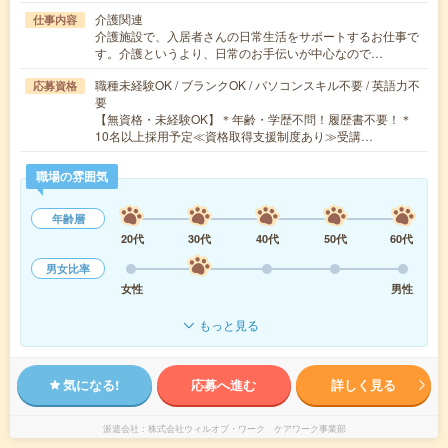
介護関連
仕事内容
介護施設で、入居者さんの日常生活をサポートするお仕事で
す。介護というより、日常のお手伝いが中心なので…
職種未経験OK / ブランクOK / パソコンスキル不要 / 英語力不
応募資格
要
【無資格・未経験OK】＊年齢・学歴不問！履歴書不要！＊
10名以上採用予定≪資格取得支援制度あり≫受講…
職場の雰囲気
年齢層
20代
30代
40代
50代
60代
男女比率
女性
男性
もっと見る
気になる!
応募へ進む
詳しく見る
派遣会社
株式会社ウィルオブ・ワーク ケアワーク事業部