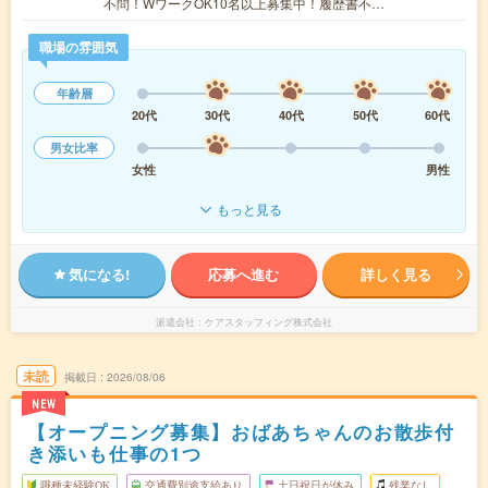
不問！WワークOK10名以上募集中！履歴書不…
職場の雰囲気
年齢層
20代
30代
40代
50代
60代
男女比率
女性
男性
もっと見る
気になる!
応募へ進む
詳しく見る
派遣会社
ケアスタッフィング株式会社
未読
掲載日
2026/08/06
NEW
【オープニング募集】おばあちゃんのお散歩付
き添いも仕事の1つ
職種未経験OK
交通費別途支給あり
土日祝日が休み
残業なし