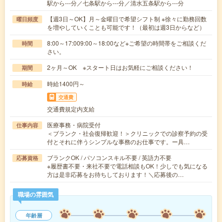
駅から---分／七条駅から---分／清水五条駅から---分
【週3日～OK】月～金曜日で希望シフト制 ※徐々に勤務回数
曜日頻度
を増やしていくことも可能です！（最初は週3日からなど）
8:00～17:009:00～18:00など※ご希望の時間帯をご相談くだ
時間
さい。
2ヶ月～OK ※スタート日はお気軽にご相談ください！
期間
時給1400円～
時給
交通費
交通費規定内支給
医療事務・病院受付
仕事内容
＜ブランク・社会復帰歓迎！＞クリニックでの診察予約の受
付とそれに伴うシンプルな事務のお仕事です。ー具…
ブランクOK / パソコンスキル不要 / 英語力不要
応募資格
※履歴書不要・来社不要で電話相談もOK！少しでも気になる
方は是非応募をお待ちしております！＼応募後の…
職場の雰囲気
年齢層