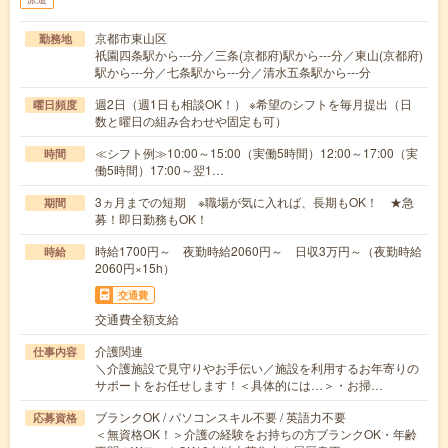
京都市東山区
勤務地
祇園四条駅から---分／三条(京都府)駅から---分／東山(京都府)
駅から---分／七条駅から---分／清水五条駅から---分
週2日（週1日も相談OK！） ※希望のシフトを毎月提出（日
曜日頻度
数と曜日の組み合わせや固定も可）
≪シフト例≫10:00～15:00（実働5時間）12:00～17:00（実
時間
働5時間）17:00～翌1…
3ヵ月までの短期 ※職場が気に入れば、長期もOK！ ★急
期間
募！即日勤務もOK！
時給1700円～ 夜勤時給2060円～ 日収3万円～（夜勤時給
時給
2060円×15h）
交通費
交通費全額支給
介護関連
仕事内容
＼介護施設で見守りやお手伝い／施設を利用するお年寄りの
サポートをお任せします！＜具体的には…＞・お掃…
ブランクOK / パソコンスキル不要 / 英語力不要
応募資格
＜無資格OK！＞介護の経験をお持ちの方ブランクOK・年齢