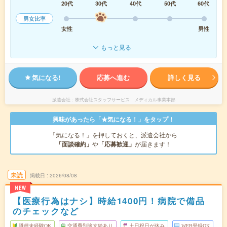
20代
30代
40代
50代
60代
男女比率
女性
男性
もっと見る
気になる!
応募へ進む
詳しく見る
派遣会社
株式会社スタッフサービス メディカル事業本部
興味があったら「★気になる！」をタップ！
「気になる！」を押しておくと、派遣会社から
「面談確約」
や
「応募歓迎」
が届きます！
未読
掲載日
2026/08/08
NEW
【医療行為はナシ】時給1400円！病院で備品
のチェックなど
職種未経験OK
交通費別途支給あり
土日祝日が休み
WEB登録OK