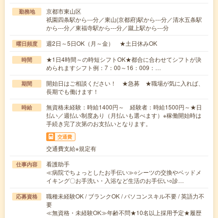
京都市東山区
勤務地
祇園四条駅から---分／東山(京都府)駅から---分／清水五条駅
から---分／東福寺駅から---分／蹴上駅から---分
週2日～5日OK（月～金） ★土日休みOK
曜日頻度
★1日4時間～の時短シフトOK★都合に合わせてシフトが決
時間
められますシフト例：7：00～16：009：…
開始日はご相談ください！ ★急募 ★職場が気に入れば、
期間
長期でも働けます！
無資格未経験：時給1400円～ 経験者：時給1500円～★日
時給
払い／週払い制度あり（月払いも選べます）※稼働開始時は
手続き完了次第のお支払いとなります。
交通費
交通費支給※規定有
看護助手
仕事内容
≪病院でちょっとしたお手伝い≫○シーツの交換やベッドメ
イキング〇お手洗い・入浴など生活のお手伝い○診…
職種未経験OK / ブランクOK / パソコンスキル不要 / 英語力不
応募資格
要
≪無資格・未経験OK≫年齢不問★10名以上採用予定★履歴