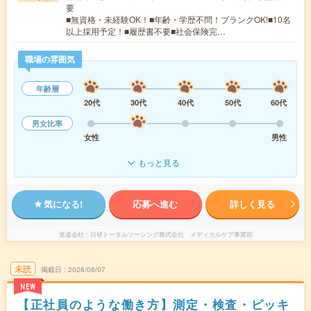
要
■無資格・未経験OK！■年齢・学歴不問！ブランクOK!■10名
以上採用予定！■履歴書不要■社会保険完…
職場の雰囲気
年齢層
20代
30代
40代
50代
60代
男女比率
女性
男性
もっと見る
気になる!
応募へ進む
詳しく見る
派遣会社
日研トータルソーシング株式会社 メディカルケア事業部
未読
掲載日
2026/08/07
NEW
【正社員のような働き方】測定・検査・ピッキ