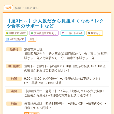
未読
掲載日
2026/08/04
【週3日～】少人数だから負担すくなめ＊レク
や食事のサポートなど
職種未経験OK
交通費別途支給あり
土日祝日が休み
残業なし
WEB登録OK
派遣
京都市東山区
勤務地
祇園四条駅から---分／三条(京都府)駅から---分／東山(京都府)
駅から---分／七条駅から---分／清水五条駅から---分
週3日～（週2日～も相談OK） ■曜日固定の相談OK！ ■希望
曜日頻度
の曜日があればご相談ください！
9:00～18:00（休憩60分）■ご希望があれば下記シフトも
時間
OK！早番 7:00～16:00遅番 …
【積極採用中！急募！】＊1年以上勤務している方が多数！
期間
ご応募から最短2～3日後の就業も相談可能です！
無資格未経験：時給1450円～ ■週払いOK ■扶養内OK ■
時給
日収1万1600円以上