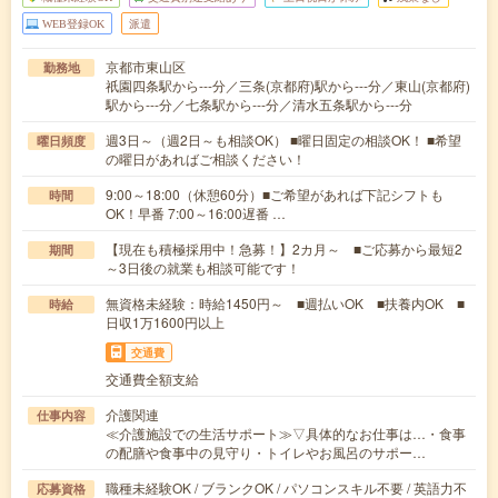
WEB登録OK
派遣
京都市東山区
勤務地
祇園四条駅から---分／三条(京都府)駅から---分／東山(京都府)
駅から---分／七条駅から---分／清水五条駅から---分
週3日～（週2日～も相談OK） ■曜日固定の相談OK！ ■希望
曜日頻度
の曜日があればご相談ください！
9:00～18:00（休憩60分）■ご希望があれば下記シフトも
時間
OK！早番 7:00～16:00遅番 …
【現在も積極採用中！急募！】2カ月～ ■ご応募から最短2
期間
～3日後の就業も相談可能です！
無資格未経験：時給1450円～ ■週払いOK ■扶養内OK ■
時給
日収1万1600円以上
交通費
交通費全額支給
介護関連
仕事内容
≪介護施設での生活サポート≫▽具体的なお仕事は…・食事
の配膳や食事中の見守り・トイレやお風呂のサポー…
職種未経験OK / ブランクOK / パソコンスキル不要 / 英語力不
応募資格