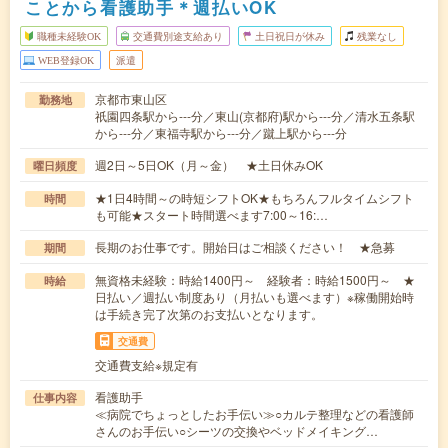
ことから看護助手＊週払いOK
職種未経験OK
交通費別途支給あり
土日祝日が休み
残業なし
WEB登録OK
派遣
京都市東山区
勤務地
祇園四条駅から---分／東山(京都府)駅から---分／清水五条駅
から---分／東福寺駅から---分／蹴上駅から---分
週2日～5日OK（月～金） ★土日休みOK
曜日頻度
★1日4時間～の時短シフトOK★もちろんフルタイムシフト
時間
も可能★スタート時間選べます7:00～16:…
長期のお仕事です。開始日はご相談ください！ ★急募
期間
無資格未経験：時給1400円～ 経験者：時給1500円～ ★
時給
日払い／週払い制度あり（月払いも選べます）※稼働開始時
は手続き完了次第のお支払いとなります。
交通費
交通費支給※規定有
看護助手
仕事内容
≪病院でちょっとしたお手伝い≫○カルテ整理などの看護師
さんのお手伝い○シーツの交換やベッドメイキング…