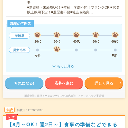
要
■無資格・未経験OK！■年齢・学歴不問！ブランクOK!■10名
以上採用予定！■履歴書不要■社会保険完…
職場の雰囲気
年齢層
20代
30代
40代
50代
60代
男女比率
女性
男性
もっと見る
気になる!
応募へ進む
詳しく見る
派遣会社
日研トータルソーシング株式会社 メディカルケア事業部
未読
掲載日
2026/08/06
NEW
【8月～OK！週2日～】食事の準備などできる