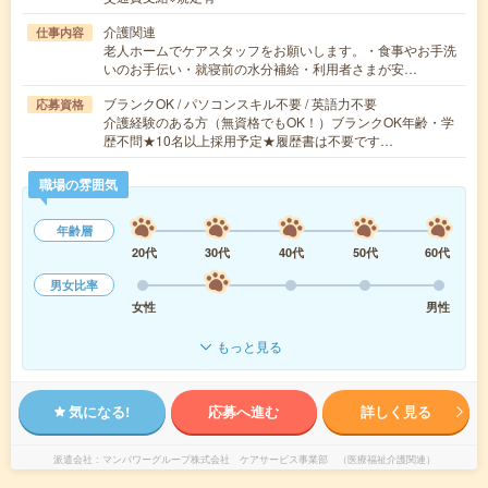
介護関連
仕事内容
老人ホームでケアスタッフをお願いします。・食事やお手洗
いのお手伝い・就寝前の水分補給・利用者さまが安…
ブランクOK / パソコンスキル不要 / 英語力不要
応募資格
介護経験のある方（無資格でもOK！）ブランクOK年齢・学
歴不問★10名以上採用予定★履歴書は不要です…
職場の雰囲気
年齢層
20代
30代
40代
50代
60代
男女比率
女性
男性
もっと見る
気になる!
応募へ進む
詳しく見る
派遣会社
マンパワーグループ株式会社 ケアサービス事業部 （医療福祉介護関連）