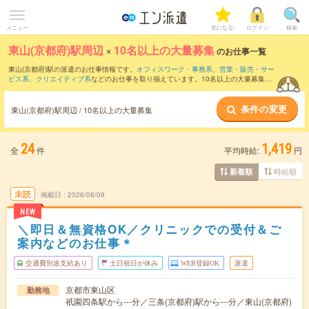
メニュー
気になる!
ログイン
検索
東山(京都府)駅周辺
×
10名以上の大量募集
のお仕事一覧
東山(京都府)駅の派遣のお仕事情報です。
オフィスワーク・事務系
、
営業・販売・サー
ビス系
、
クリエイティブ系
などのお仕事を取り揃えています。10名以上の大量募集の
条件の他に、
交通費別途支給あり
、
職種未経験OK
、
友だちと一緒の応募OK
などのこ
だわり条件も取り揃えています。
条件の変更
東山(京都府)駅周辺 / 10名以上の大量募集
24
1,419
全
件
平均時給:
円
時給順
新着順
未読
掲載日
2026/08/09
NEW
＼即日＆無資格OK／クリニックでの受付＆ご
案内などのお仕事＊
交通費別途支給あり
土日祝日が休み
WEB登録OK
派遣
京都市東山区
勤務地
祇園四条駅から---分／三条(京都府)駅から---分／東山(京都府)