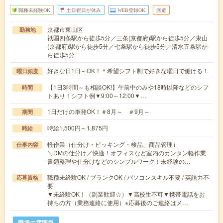
職種未経験OK
土日祝日が休み
WEB登録OK
派遣
京都市東山区
勤務地
祇園四条駅から徒歩5分／三条(京都府)駅から徒歩5分／東山
(京都府)駅から徒歩5分／七条駅から徒歩5分／清水五条駅か
ら徒歩5分
好きな日1日～OK！＊希望シフト制で好きな曜日で働ける！
曜日頻度
【1日3時間～も相談OK!】午前中のみや18時以降などのシフ
時間
トあり！シフト例▼9:00～12:00▼…
1日だけの単発OK！＃8月～ ＃9月～
期間
時給1,500円～1,875円
時給
軽作業（仕分け・ピッキング・検品、商品管理）
仕事内容
＼DMの仕分け／快適！オフィスなど室内のカンタン軽作業
書類整理や仕分けなどのシンプルワーク！未経験の…
職種未経験OK / ブランクOK / パソコンスキル不要 / 英語力不
応募資格
要
▼未経験OK！（副業歓迎☆）▼高校生不可▼携帯電話をお
持ちの方（業務連絡に使用）※応募後のご連絡はメ…
職場の雰囲気