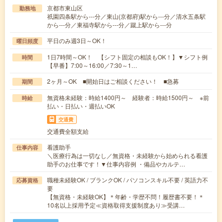
京都市東山区
勤務地
祇園四条駅から---分／東山(京都府)駅から---分／清水五条駅
から---分／東福寺駅から---分／蹴上駅から---分
平日のみ週3日～OK！
曜日頻度
1日7時間～OK！ 【シフト固定の相談もOK！】▼シフト例
時間
【早番】7:00～16:00／7:30～1…
2ヶ月～OK ■開始日はご相談ください！ ■急募
期間
無資格未経験：時給1400円～ 経験者：時給1500円～ ※前
時給
払い・日払い・週払いOK
交通費
交通費全額支給
看護助手
仕事内容
＼医療行為は一切なし／無資格・未経験から始められる看護
助手のお仕事です！▼仕事内容例 ・備品やカルテ…
職種未経験OK / ブランクOK / パソコンスキル不要 / 英語力不
応募資格
要
【無資格・未経験OK】＊年齢・学歴不問！履歴書不要！＊
10名以上採用予定≪資格取得支援制度あり≫受講…