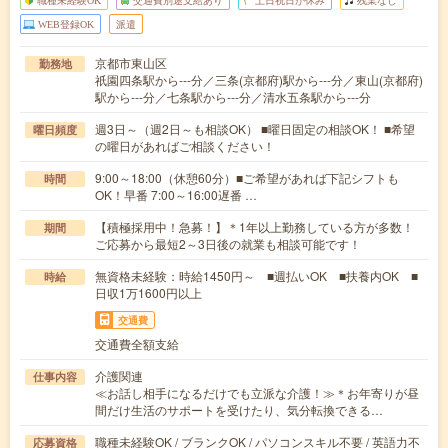
職種未経験OK
交通費別途支給あり
土日祝日が休み
残業なし
WEB登録OK
派遣
京都市東山区
勤務地
祇園四条駅から---分／三条(京都府)駅から---分／東山(京都府)
駅から---分／七条駅から---分／清水五条駅から---分
週3日～（週2日～も相談OK） ■曜日固定の相談OK！ ■希望
曜日頻度
の曜日があればご相談ください！
9:00～18:00（休憩60分）■ご希望があれば下記シフトも
時間
OK！早番 7:00～16:00遅番 …
【積極採用中！急募！】＊1年以上勤務している方が多数！
期間
ご応募から最短2～3日後の就業も相談可能です！
無資格未経験：時給1450円～ ■週払いOK ■扶養内OK ■
時給
日収1万1600円以上
交通費
交通費全額支給
介護関連
仕事内容
≪お話し相手になるだけでも立派な介護！≫＊お年寄りが昼
間だけ生活のサポートを受けたり、気分転換できる…
職種未経験OK / ブランクOK / パソコンスキル不要 / 英語力不
応募資格