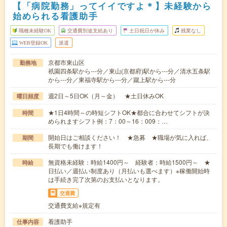
【「病院勤務」ってイイですよ＊】未経験から
始められる看護助手
職種未経験OK
交通費別途支給あり
土日祝日が休み
残業なし
WEB登録OK
派遣
京都市東山区
勤務地
祇園四条駅から---分／東山(京都府)駅から---分／清水五条駅
から---分／東福寺駅から---分／蹴上駅から---分
週2日～5日OK（月～金） ★土日休みOK
曜日頻度
★1日4時間～の時短シフトOK★都合に合わせてシフトが決
時間
められますシフト例：7：00～16：009：…
開始日はご相談ください！ ★急募 ★職場が気に入れば、
期間
長期でも働けます！
無資格未経験：時給1400円～ 経験者：時給1500円～ ★
時給
日払い／週払い制度あり（月払いも選べます）※稼働開始時
は手続き完了次第のお支払いとなります。
交通費
交通費支給※規定有
看護助手
仕事内容