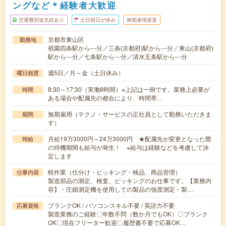
ングなど＊経験者大歓迎
交通費別途支給あり
土日祝日が休み
無期雇用派遣
京都市東山区
勤務地
祇園四条駅から---分／三条(京都府)駅から---分／東山(京都府)
駅から---分／七条駅から---分／清水五条駅から---分
週5日／月～金（土日休み）
曜日頻度
8:30～17:30（実働8時間）※上記は一例です。業務上必要が
時間
ある場合や配属先の都合により、時間帯…
無期雇用（テクノ・サービスの正社員として勤務いただきま
期間
す）
月給19万3000円～24万3000円 ★配属先が変更となった際
時給
の待機期間も給与が発生！ ※給与は経験などを考慮して決
定します
軽作業（仕分け・ピッキング・検品、商品管理）
仕事内容
製造部品の測定、検査、ピッキングのお仕事です。【業務内
容】・圧縮測定機を使用しての製品の強度測定・製…
ブランクOK / パソコンスキル不要 / 英語力不要
応募資格
製造業務のご経験〇年数不問（数か月でもOK）〇ブランク
OK〇現在フリーター歓迎〇履歴書不要で応募OK…