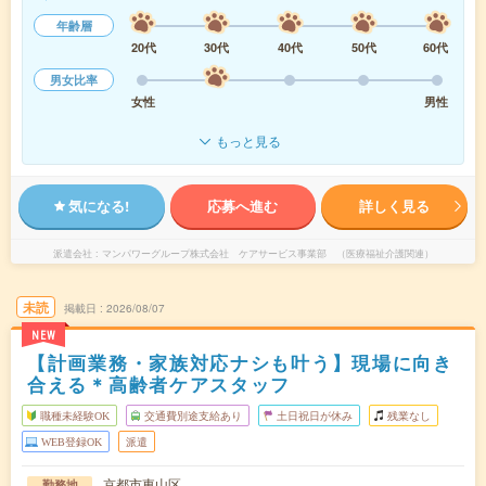
年齢層
20代
30代
40代
50代
60代
男女比率
女性
男性
もっと見る
気になる!
応募へ進む
詳しく見る
派遣会社
マンパワーグループ株式会社 ケアサービス事業部 （医療福祉介護関連）
未読
掲載日
2026/08/07
NEW
【計画業務・家族対応ナシも叶う】現場に向き
合える＊高齢者ケアスタッフ
職種未経験OK
交通費別途支給あり
土日祝日が休み
残業なし
WEB登録OK
派遣
京都市東山区
勤務地