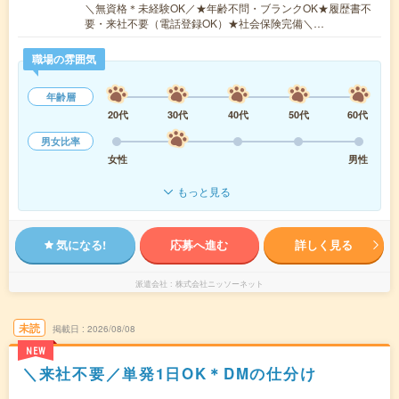
＼無資格＊未経験OK／★年齢不問・ブランクOK★履歴書不
要・来社不要（電話登録OK）★社会保険完備＼…
職場の雰囲気
年齢層
20代
30代
40代
50代
60代
男女比率
女性
男性
もっと見る
気になる!
応募へ進む
詳しく見る
派遣会社
株式会社ニッソーネット
未読
掲載日
2026/08/08
NEW
＼来社不要／単発1日OK＊DMの仕分け