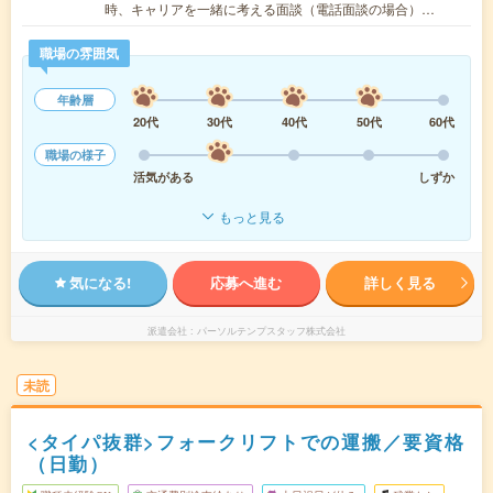
時、キャリアを一緒に考える面談（電話面談の場合）…
職場の雰囲気
年齢層
20代
30代
40代
50代
60代
職場の様子
活気がある
しずか
もっと見る
気になる!
応募へ進む
詳しく見る
派遣会社
パーソルテンプスタッフ株式会社
未読
<タイパ抜群>フォークリフトでの運搬／要資格
（日勤）