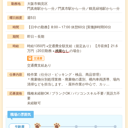
大阪市鶴見区
勤務地
門真南駅から---分／門真市駅から---分／鶴見緑地駅から---分
週5日
曜日頻度
【日中の勤務】8:00～17:00 休憩60分 [実働]8時間00分
時間
即日～長期
期間
時給1350円 ※交通費全額支給（規定あり） 【月収例】21.6
時給
万円（20日勤務 ※
の場合）
残業なし
交通費
交通費支給あり
軽作業（仕分け・ピッキング・検品、商品管理）
仕事内容
＊廃棄物分別処理業務・廃棄物の選別、構内車両誘導、場内
清掃などを担当します。・屋外作業が中心で、カッ…
職種未経験OK / ブランクOK / パソコンスキル不要 / 英語力不
応募資格
要
未経験可
職場の雰囲気
年齢層