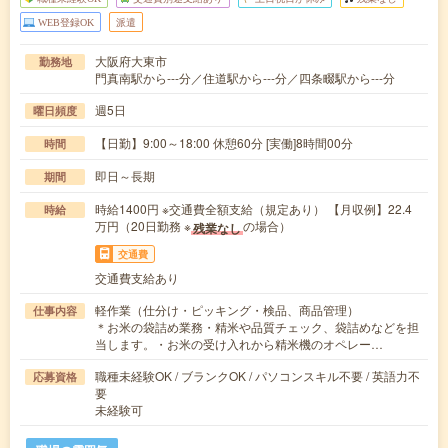
WEB登録OK
派遣
大阪府大東市
勤務地
門真南駅から---分／住道駅から---分／四条畷駅から---分
週5日
曜日頻度
【日勤】9:00～18:00 休憩60分 [実働]8時間00分
時間
即日～長期
期間
時給1400円 ※交通費全額支給（規定あり） 【月収例】22.4
時給
万円（20日勤務 ※
の場合）
残業なし
交通費
交通費支給あり
軽作業（仕分け・ピッキング・検品、商品管理）
仕事内容
＊お米の袋詰め業務・精米や品質チェック、袋詰めなどを担
当します。・お米の受け入れから精米機のオペレー…
職種未経験OK / ブランクOK / パソコンスキル不要 / 英語力不
応募資格
要
未経験可