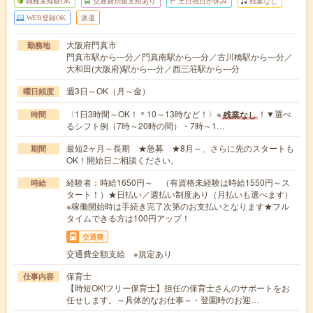
職種未経験OK
交通費別途支給あり
土日祝日が休み
残業なし
WEB登録OK
派遣
大阪府門真市
勤務地
門真市駅から---分／門真南駅から---分／古川橋駅から---分／
大和田(大阪府)駅から---分／西三荘駅から---分
週3日～OK（月～金）
曜日頻度
〈1日3時間～OK！＊10～13時など！〉※
！▼選べ
残業なし
時間
るシフト例（7時～20時の間）・7時～1…
最短2ヶ月～長期 ★急募 ★8月～、さらに先のスタートも
期間
OK！開始日ご相談ください。
経験者：時給1650円～ （有資格未経験は時給1550円～ス
時給
タート！）★日払い／週払い制度あり（月払いも選べます）
※稼働開始時は手続き完了次第のお支払いとなります★フル
タイムできる方は100円アップ！
交通費
交通費全額支給 ※規定あり
保育士
仕事内容
【時短OK!フリー保育士】担任の保育士さんのサポートをお
任せします。～具体的なお仕事～・登園時のお迎…