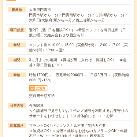
大阪府門真市
勤務地
門真市駅から---分／門真南駅から---分／古川橋駅から---分／
大和田(大阪府)駅から---分／西三荘駅から---分
週2日（週1日も相談OK！） ※希望のシフトを毎月提出（日
曜日頻度
数と曜日の組み合わせや固定も可）
≪シフト例≫10:00～15:00（実働5時間）12:00～17:00（実
時間
働5時間）17:00～翌1…
3ヵ月までの短期 ※職場が気に入れば、長期もOK！ ★急
期間
募！即日勤務もOK！
時給1700円～ 夜勤時給2060円～ 日収3万円～（夜勤時給
時給
2060円×15h）
交通費
交通費全額支給
介護関連
仕事内容
＼介護施設で見守りやお手伝い／施設を利用するお年寄りの
サポートをお任せします！＜具体的には…＞・お掃…
ブランクOK / パソコンスキル不要 / 英語力不要
応募資格
＜無資格OK！＞介護の経験をお持ちの方ブランクOK・年齢
不問！WワークOK10名以上募集中！履歴書不…