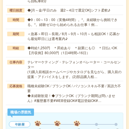
ら自転車8分
◆[月～金/平日のみ 週2～4日で選定OK]シフト柔軟♪
曜日頻度
◆9：00～13：00（実働4時間）。*。未経験から挑戦でき
時間
る。*。経験ゼロから始められるお仕事！例…
＜急募＞即日～長期／8月～9月～10月～も相談OK！応募か
期間
ら最短即日には選考案内♪
◆時給1,250円 ＊昇給あり ＊副業にも◎ ＊日払いOK
時給
【月収例】80,000円（1日4時間×16日）
テレマーケティング・テレフォンオペレーター・コールセン
仕事内容
ター
(1)購入前相談ホームページやカタログを見ながら、購入前の
提案・アドバイスをします。(2)部品購入相…
職種未経験OK / ブランクOK / パソコンスキル不要 / 英語力不
応募資格
要
◆未経験歓迎！◆ブランクOK（ブランク期間は問いませ
ん）#履歴書不要#WEB登録OK#電話登録OK#…
職場の雰囲気
年齢層