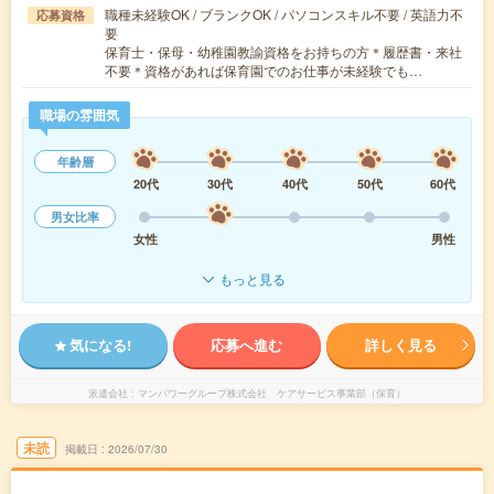
職種未経験OK / ブランクOK / パソコンスキル不要 / 英語力不
応募資格
要
保育士・保母・幼稚園教諭資格をお持ちの方＊履歴書・来社
不要＊資格があれば保育園でのお仕事が未経験でも…
職場の雰囲気
年齢層
20代
30代
40代
50代
60代
男女比率
女性
男性
もっと見る
気になる!
応募へ進む
詳しく見る
派遣会社
マンパワーグループ株式会社 ケアサービス事業部（保育）
未読
掲載日
2026/07/30