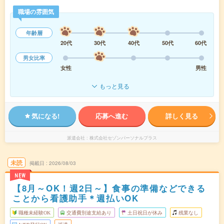
職場の雰囲気
年齢層
20代
30代
40代
50代
60代
男女比率
女性
男性
もっと見る
気になる!
応募へ進む
詳しく見る
派遣会社
株式会社セゾンパーソナルプラス
未読
掲載日
2026/08/03
NEW
【8月～OK！週2日～】食事の準備などできる
ことから看護助手＊週払いOK
職種未経験OK
交通費別途支給あり
土日祝日が休み
残業なし