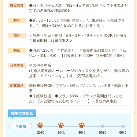
◆月～金（平日のみ）/週2～4日で選定OK ＊シフト柔軟♪予
曜日頻度
定での希望休の申請OK♪
◆9：00～13：00（実働4時間）。*。未経験から挑戦でき
時間
る。*。経験ゼロから始められるお仕事！例…
＜急募＞即日～長期／8月～9月～10月～も相談OK！応募か
期間
ら最短即日には選考案内♪
◆時給1,250円 ＊昇給あり ＊扶養内＆副業にも◎ ＊日
時給
払い・週払いOK 【月収例】80,000円（1日4時間×16日）
その他事務系
仕事内容
(1)購入前相談ホームページやカタログを見ながら、購入前の
提案・アドバイスをします。(2)部品購入相…
職種未経験OK / ブランクOK / パソコンスキル不要 / 英語力不
応募資格
要
◆未経験歓迎！◆ブランクOK（ブランク期間は問いませ
ん）【未経験でも安心なポイント！】・普段の家事経…
職場の雰囲気
年齢層
20代
30代
40代
50代
60代