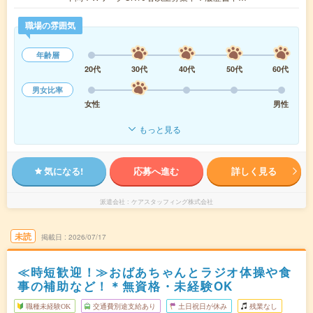
職場の雰囲気
年齢層
20代
30代
40代
50代
60代
男女比率
女性
男性
もっと見る
気になる!
応募へ進む
詳しく見る
派遣会社
ケアスタッフィング株式会社
未読
掲載日
2026/07/17
≪時短歓迎！≫おばあちゃんとラジオ体操や食
事の補助など！＊無資格・未経験OK
職種未経験OK
交通費別途支給あり
土日祝日が休み
残業なし