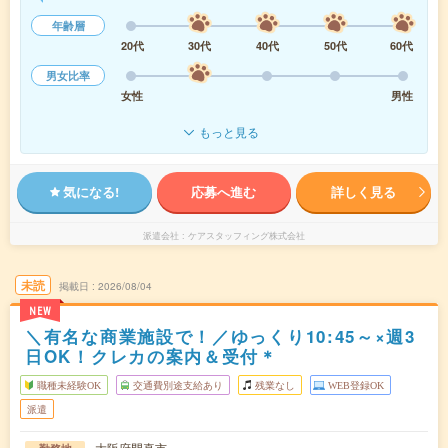
年齢層
20代
30代
40代
50代
60代
男女比率
女性
男性
もっと見る
気になる!
応募へ進む
詳しく見る
派遣会社
ケアスタッフィング株式会社
未読
掲載日
2026/08/04
NEW
＼有名な商業施設で！／ゆっくり10:45～×週3
日OK！クレカの案内＆受付＊
職種未経験OK
交通費別途支給あり
残業なし
WEB登録OK
派遣
大阪府門真市