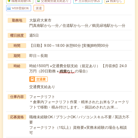
職種未経験OK
交通費別途支給あり
土日祝日が休み
残業なし
WEB登録OK
派遣
大阪府大東市
勤務地
門真南駅から---分／住道駅から---分／鶴見緑地駅から---分
週5日
曜日頻度
【日勤】9:00～18:00 休憩60分 [実働]8時間00分
時間
即日～長期
期間
時給1500円 ※交通費全額支給（規定あり） 【月収例】24.0
時給
万円（20日勤務 ※
の場合）
残業なし
交通費
交通費支給あり
フォークリフト
仕事内容
＊倉庫内フォークリフト作業・精米されたお米をフォークリ
フトで移動・積み付けします。・袋詰めされたお米…
職種未経験OK / ブランクOK / パソコンスキル不要 / 英語力不
応募資格
要
フォークリフト（1t以上）資格要※実務未経験の場合も相談
可