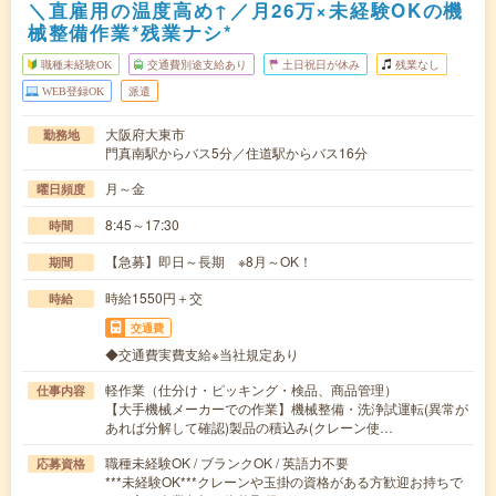
＼直雇用の温度高め↑／月26万×未経験OKの機
械整備作業*残業ナシ*
職種未経験OK
交通費別途支給あり
土日祝日が休み
残業なし
WEB登録OK
派遣
大阪府大東市
勤務地
門真南駅からバス5分／住道駅からバス16分
月～金
曜日頻度
8:45～17:30
時間
【急募】即日～長期 ※8月～OK！
期間
時給1550円＋交
時給
交通費
◆交通費実費支給※当社規定あり
軽作業（仕分け・ピッキング・検品、商品管理）
仕事内容
【大手機械メーカーでの作業】機械整備・洗浄試運転(異常が
あれば分解して確認)製品の積込み(クレーン使…
職種未経験OK / ブランクOK / 英語力不要
応募資格
***未経験OK***クレーンや玉掛の資格がある方歓迎お持ちで