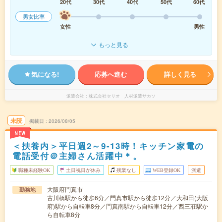
20代
30代
40代
50代
60代
男女比率
女性
男性
もっと見る
気になる!
応募へ進む
詳しく見る
派遣会社
株式会社セリオ 人材派遣サカソ
未読
掲載日
2026/08/05
NEW
＜扶養内＞平日週2～9-13時！キッチン家電の
電話受付＠主婦さん活躍中＊。
職種未経験OK
土日祝日が休み
残業なし
WEB登録OK
派遣
大阪府門真市
勤務地
古川橋駅から徒歩6分／門真市駅から徒歩12分／大和田(大阪
府)駅から自転車8分／門真南駅から自転車12分／西三荘駅か
ら自転車8分