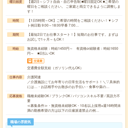
【週2日～シフト自由・自己申告制 ■曜日固定OK ■ご希望の
曜日頻度
曜日をご相談ください。 ご家庭と両立できるように調整しま
す！
【1日5時間～OK】ご希望の時間をご相談ください！▼シフ
時間
ト例日勤 9:00～18:00早番 7:00…
【最短2日でお仕事スタート！】短期のお仕事です。まずは
期間
お試しで1ヶ月～もOK！
無資格未経験：時給1450円～ 有資格or経験者：時給1650
時給
円～ ■日払いOK
交通費
交通費全額支給（ガソリン代もOK）
介護関連
仕事内容
／介護施設にてお年寄りの日常生活をサポート！＼▽具体的
には…・お話相手やお散歩のお手伝い・食事や薬の…
職種未経験OK / ブランクOK / パソコンスキル不要 / 英語力不
応募資格
要
≪募集条件≫・無資格未経験OK・10名以上採用※週16時間未
満の勤務希望の方は以下の日雇派遣禁止の例…
職場の雰囲気