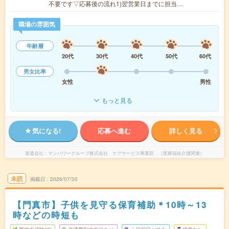
不要です▽応募後の流れ1)翌営業日までに担当…
職場の雰囲気
年齢層
20代
30代
40代
50代
60代
男女比率
女性
男性
もっと見る
気になる!
応募へ進む
詳しく見る
派遣会社
マンパワーグループ株式会社 ケアサービス事業部 （医療福祉介護関連）
未読
掲載日
2026/07/30
【門真市】子供を見守る保育補助＊10時～13
時などの時短も