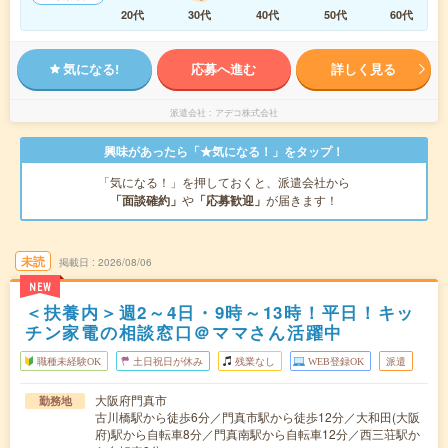
20代
30代
40代
50代
60代
気になる!
応募へ進む
詳しく見る
派遣会社
アデコ株式会社
興味があったら「★気になる！」をタップ！
「気になる！」を押しておくと、派遣会社から
「面談確約」
や
「応募歓迎」
が届きます！
未読
掲載日
2026/08/06
NEW
＜扶養内＞週2～4日・9時～13時！平日！キッ
チン家電の相談窓口＠ママさん活躍中
職種未経験OK
土日祝日が休み
残業なし
WEB登録OK
派遣
大阪府門真市
勤務地
古川橋駅から徒歩6分／門真市駅から徒歩12分／大和田(大阪
府)駅から自転車8分／門真南駅から自転車12分／西三荘駅か