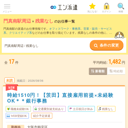
メニュー
気になる!
ログイン
検索
門真南駅周辺
×
残業なし
のお仕事一覧
門真南駅の派遣のお仕事情報です。
オフィスワーク・事務系
、
営業・販売・サービス
系
、
クリエイティブ系
などのお仕事を取り揃えています。残業なしの条件の他に、
交
通費別途支給あり
、
職種未経験OK
、
友だちと一緒の応募OK
などのこだわり条件も取
り揃えています。
条件の変更
門真南駅周辺 / 残業なし
17
1,482
全
件
平均時給:
円
時給順
新着順
未読
掲載日
2026/08/06
NEW
時給1510円！【茨田】直接雇用前提×未経験
OK＊＊銀行事務
職種未経験OK
交通費別途支給あり
土日祝日が休み
残業なし
WEB登録OK
紹介予定派遣
大阪市鶴見区
勤務地