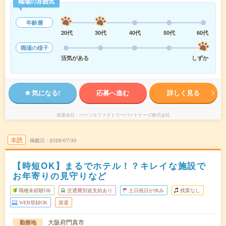
職場の雰囲気
年齢層
20代
30代
40代
50代
60代
職場の様子
活気がある
しずか
気になる!
応募へ進む
詳しく見る
派遣会社
パーソルファクトリーパートナーズ株式会社
未読
掲載日
2026/07/30
【時短OK】まるでホテル！？キレイな施設で
お年寄りの見守りなど
職種未経験OK
交通費別途支給あり
土日祝日が休み
残業なし
WEB登録OK
派遣
大阪府門真市
勤務地