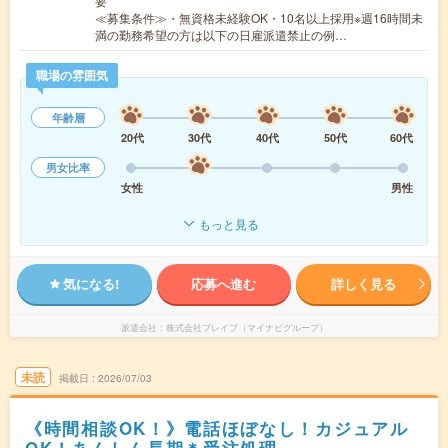
要
≪募集条件≫・無資格未経験OK・10名以上採用※週16時間未
満の勤務希望の方は以下の日雇派遣禁止の例…
職場の雰囲気
年齢層
20代
30代
40代
50代
60代
男女比率
女性
男性
もっと見る
気になる!
応募へ進む
詳しく見る
派遣会社
株式会社ブレイブ（マイナビグループ）
未読
掲載日
2026/07/03
《時間相談OK！》電話ほぼなし！カジュアル
OK！あんしん長期＊受注処理