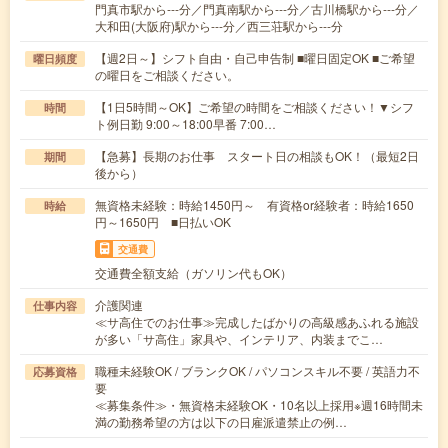
門真市駅から---分／門真南駅から---分／古川橋駅から---分／
大和田(大阪府)駅から---分／西三荘駅から---分
【週2日～】シフト自由・自己申告制 ■曜日固定OK ■ご希望
曜日頻度
の曜日をご相談ください。
【1日5時間～OK】ご希望の時間をご相談ください！▼シフ
時間
ト例日勤 9:00～18:00早番 7:00…
【急募】長期のお仕事 スタート日の相談もOK！（最短2日
期間
後から）
無資格未経験：時給1450円～ 有資格or経験者：時給1650
時給
円～1650円 ■日払いOK
交通費
交通費全額支給（ガソリン代もOK）
介護関連
仕事内容
≪サ高住でのお仕事≫完成したばかりの高級感あふれる施設
が多い「サ高住」家具や、インテリア、内装までこ…
職種未経験OK / ブランクOK / パソコンスキル不要 / 英語力不
応募資格
要
≪募集条件≫・無資格未経験OK・10名以上採用※週16時間未
満の勤務希望の方は以下の日雇派遣禁止の例…