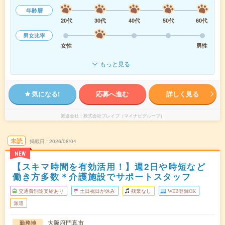
年齢層
20代
30代
40代
50代
60代
男女比率
女性
男性
もっと見る
気になる!
応募へ進む
詳しく見る
派遣会社
株式会社ブレイブ（マイナビグループ）
未読
掲載日
2026/08/04
NEW
【スキマ時間を有効活用！】週2日や時短など
働き方多数＊介護施設でサポートスタッフ
交通費別途支給あり
土日祝日が休み
残業なし
WEB登録OK
派遣
大阪府門真市
勤務地