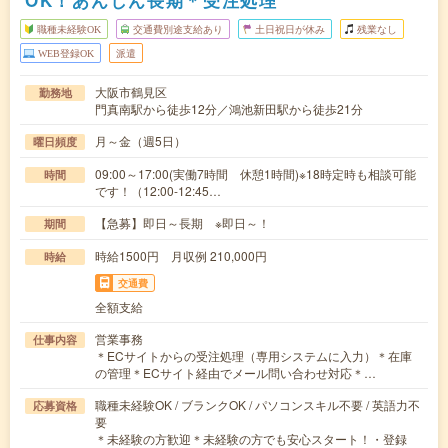
職種未経験OK
交通費別途支給あり
土日祝日が休み
残業なし
WEB登録OK
派遣
大阪市鶴見区
勤務地
門真南駅から徒歩12分／鴻池新田駅から徒歩21分
月～金（週5日）
曜日頻度
09:00～17:00(実働7時間 休憩1時間)※18時定時も相談可能
時間
です！（12:00-12:45…
【急募】即日～長期 ※即日～！
期間
時給1500円 月収例 210,000円
時給
交通費
全額支給
営業事務
仕事内容
＊ECサイトからの受注処理（専用システムに入力）＊在庫
の管理＊ECサイト経由でメール問い合わせ対応＊…
職種未経験OK / ブランクOK / パソコンスキル不要 / 英語力不
応募資格
要
＊未経験の方歓迎＊未経験の方でも安心スタート！・登録