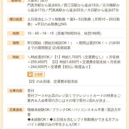
勤務地
門真市駅から徒歩8分／西三荘駅から徒歩15分／古川橋駅か
ら徒歩17分／門真南駅から徒歩22分／大日駅から徒歩27分
土日祝含むシフト制勤務 ＊週3～5日勤務（月間10～20日勤
曜日頻度
務） ※平日のみ勤務はNG
10：45～19：15（実働7時間30分、休憩1時間）
時間
即日開始（開始日相談OK！） ＜期間は選択OK！＞ (1)9/30
期間
までの期間限定 (2)長期就業
＼時給選択OK／【1】時給1,703円（交通費なし）＜月収例
時給
＞255,450円 【2】時給1,630円＋交通費全額支給＜月収例
＞244,500円＋交通費【前払い制度あり】
交通費
【2】のみ別途、交通費全額支給
受付
仕事内容
受付ブースやお店のレジ近くでクレジットカードの特典をご
案内＆入会希望の方にはその場で受付♫流れが決ま…
職種未経験OK / ブランクOK / パソコンスキル不要 / 英語力不
応募資格
要
◆未経験OK！◆土日祝を含むシフト制勤務ができる方アル
バイト経験のみの学生さんもOK！