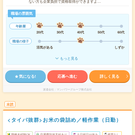
ない方も企業負担で資格取得ができますよ…
職場の雰囲気
年齢層
20代
30代
40代
50代
60代
職場の様子
活気がある
しずか
もっと見る
気になる!
応募へ進む
詳しく見る
派遣会社
マンパワーグループ株式会社
未読
<タイパ抜群>お米の袋詰め／軽作業（日勤）
職種未経験OK
交通費別途支給あり
土日祝日が休み
残業なし