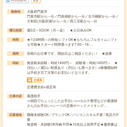
WEB登録OK
派遣
大阪府門真市
勤務地
門真市駅から---分／門真南駅から---分／古川橋駅から---分／
大和田(大阪府)駅から---分／西三荘駅から---分
週2日～5日OK（月～金） ★土日休みOK
曜日頻度
★1日4時間～の時短シフトOK★もちろんフルタイムシフト
時間
も可能★スタート時間選べます7:00～16:…
長期のお仕事です。開始日はご相談ください！ ★急募
期間
無資格未経験：時給1400円～ 経験者：時給1450円～ ★
時給
日払い／週払い制度あり（月払いも選べます）※稼働開始時
は手続き完了次第のお支払いとなります。
交通費
交通費支給※規定有
看護助手
仕事内容
≪病院でちょっとしたお手伝い≫○カルテ整理などの看護師
さんのお手伝い○シーツの交換やベッドメイキング…
職種未経験OK / ブランクOK / パソコンスキル不要 / 英語力不
応募資格
要
無資格・未経験OK年齢不問★10名以上採用予定★履歴書は