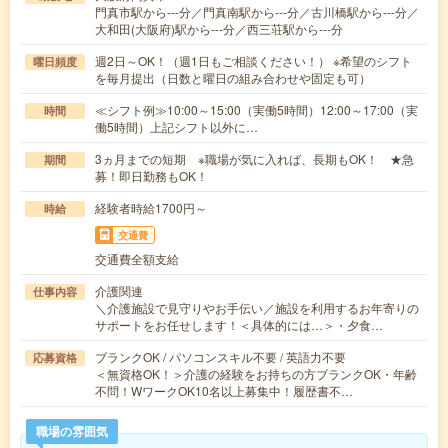
門真市駅から---分／門真南駅から---分／古川橋駅から---分／
大和田(大阪府)駅から---分／西三荘駅から---分
週2日～OK！（週1日もご相談ください！） ※希望のシフト
曜日頻度
を毎月提出（日数と曜日の組み合わせや固定も可）
≪シフト例≫10:00～15:00（実働5時間）12:00～17:00（実
時間
働5時間）上記シフト以外に…
3ヵ月までの短期 ※職場が気に入れば、長期もOK！ ★急
期間
募！即日勤務もOK！
経験者時給1700円～
時給
交通費
交通費全額支給
介護関連
仕事内容
＼介護施設で見守りやお手伝い／施設を利用するお年寄りの
サポートをお任せします！＜具体的には…＞・夕食…
ブランクOK / パソコンスキル不要 / 英語力不要
応募資格
＜無資格OK！＞介護の経験をお持ちの方ブランクOK・年齢
不問！WワークOK10名以上募集中！履歴書不…
職場の雰囲気