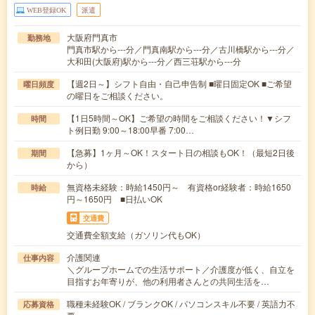
WEB登録OK
派遣
大阪府門真市
勤務地
門真市駅から---分／門真南駅から---分／古川橋駅から---分／
大和田(大阪府)駅から---分／西三荘駅から---分
【週2日～】シフト自由・自己申告制 ■曜日固定OK ■ご希望
曜日頻度
の曜日をご相談ください。
【1日5時間～OK】ご希望の時間をご相談ください！▼シフ
時間
ト例日勤 9:00～18:00早番 7:00…
【急募】1ヶ月～OK！スタート日の相談もOK！（最短2日後
期間
から）
無資格未経験：時給1450円～ 有資格or経験者：時給1650
時給
円～1650円 ■日払いOK
交通費
交通費全額支給（ガソリン代もOK）
介護関連
仕事内容
＼グループホームでの生活サポート／介護度が低く、自立を
目指すお年寄りが、他の利用者さんとの共同生活を…
職種未経験OK / ブランクOK / パソコンスキル不要 / 英語力不
応募資格