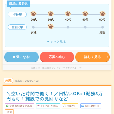
職場の雰囲気
年齢層
20代
30代
40代
50代
60代
男女比率
女性
男性
もっと見る
気になる!
応募へ進む
詳しく見る
派遣会社
株式会社ブレイブ（マイナビグループ）
未読
掲載日
2026/07/23
＼空いた時間で働く！／日払いOK×1勤務3万
円も可！施設での見回りなど
交通費別途支給あり
土日祝日が休み
残業なし
WEB登録OK
派遣