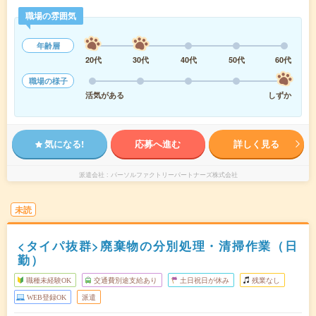
職場の雰囲気
年齢層
20代
30代
40代
50代
60代
職場の様子
活気がある
しずか
気になる!
応募へ進む
詳しく見る
派遣会社
パーソルファクトリーパートナーズ株式会社
未読
<タイパ抜群>廃棄物の分別処理・清掃作業（日
勤）
職種未経験OK
交通費別途支給あり
土日祝日が休み
残業なし
WEB登録OK
派遣