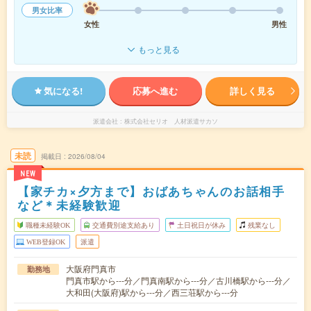
男女比率
女性
男性
もっと見る
気になる!
応募へ進む
詳しく見る
派遣会社
株式会社セリオ 人材派遣サカソ
未読
掲載日
2026/08/04
NEW
【家チカ×夕方まで】おばあちゃんのお話相手
など＊未経験歓迎
職種未経験OK
交通費別途支給あり
土日祝日が休み
残業なし
WEB登録OK
派遣
大阪府門真市
勤務地
門真市駅から---分／門真南駅から---分／古川橋駅から---分／
大和田(大阪府)駅から---分／西三荘駅から---分