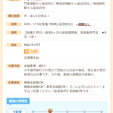
門真南駅から徒歩9分／鶴見緑地駅から徒歩23分／鴻池新田
駅から徒歩23分
月～金※土日休み！
曜日頻度
9:00～17:00(実働:7時間) (休憩60分) ※
残業なし
時間
【急募】即日～最長6ヶ月の派遣期間後、直接雇用予定 ★8
期間
月～OK！
時給1510円
時給
交通費
交通費支給
金融事務（銀行）
仕事内容
大手都市銀行での窓口で預金の入出金や振込、税公金の受付
処理のお仕事です。その他、新規口座開設や諸届の…
職種未経験OK
応募資格
職種未経験OK！業界未経験OK！【こんな方におススメ！ま
ずはご応募ください／歓迎条件】未経験OKです…
職場の雰囲気
年齢層