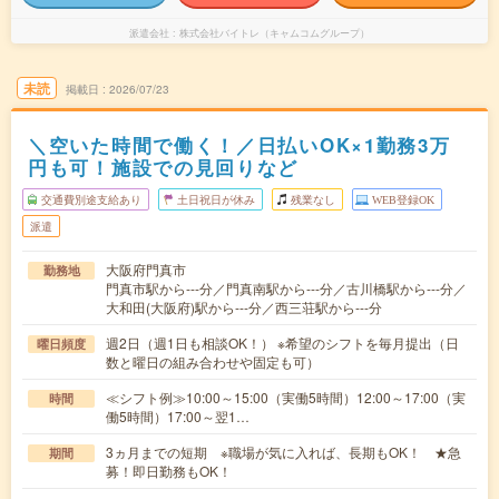
派遣会社
株式会社バイトレ（キャムコムグループ）
未読
掲載日
2026/07/23
＼空いた時間で働く！／日払いOK×1勤務3万
円も可！施設での見回りなど
交通費別途支給あり
土日祝日が休み
残業なし
WEB登録OK
派遣
大阪府門真市
勤務地
門真市駅から---分／門真南駅から---分／古川橋駅から---分／
大和田(大阪府)駅から---分／西三荘駅から---分
週2日（週1日も相談OK！） ※希望のシフトを毎月提出（日
曜日頻度
数と曜日の組み合わせや固定も可）
≪シフト例≫10:00～15:00（実働5時間）12:00～17:00（実
時間
働5時間）17:00～翌1…
3ヵ月までの短期 ※職場が気に入れば、長期もOK！ ★急
期間
募！即日勤務もOK！