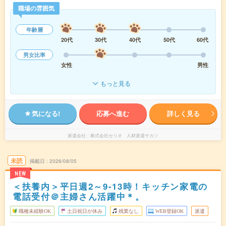
職場の雰囲気
年齢層
20代
30代
40代
50代
60代
男女比率
女性
男性
もっと見る
気になる!
応募へ進む
詳しく見る
派遣会社
株式会社セリオ 人材派遣サカソ
未読
掲載日
2026/08/05
NEW
＜扶養内＞平日週2～9-13時！キッチン家電の
電話受付＠主婦さん活躍中＊。
職種未経験OK
土日祝日が休み
残業なし
WEB登録OK
派遣