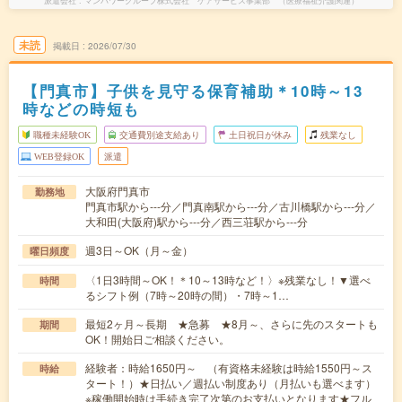
派遣会社
マンパワーグループ株式会社 ケアサービス事業部 （医療福祉介護関連）
未読
掲載日
2026/07/30
【門真市】子供を見守る保育補助＊10時～13
時などの時短も
職種未経験OK
交通費別途支給あり
土日祝日が休み
残業なし
WEB登録OK
派遣
大阪府門真市
勤務地
門真市駅から---分／門真南駅から---分／古川橋駅から---分／
大和田(大阪府)駅から---分／西三荘駅から---分
週3日～OK（月～金）
曜日頻度
〈1日3時間～OK！＊10～13時など！〉※残業なし！▼選べ
時間
るシフト例（7時～20時の間）・7時～1…
最短2ヶ月～長期 ★急募 ★8月～、さらに先のスタートも
期間
OK！開始日ご相談ください。
経験者：時給1650円～ （有資格未経験は時給1550円～ス
時給
タート！）★日払い／週払い制度あり（月払いも選べます）
※稼働開始時は手続き完了次第のお支払いとなります★フル