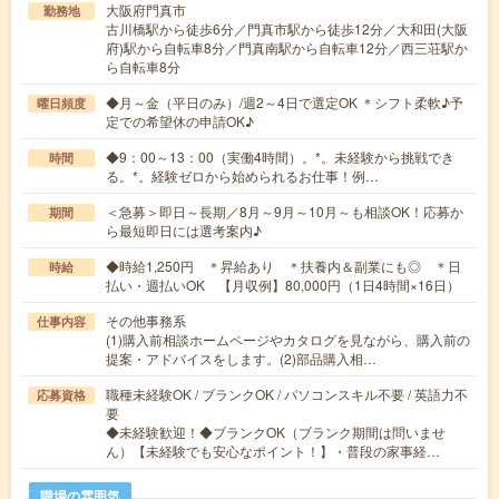
大阪府門真市
勤務地
古川橋駅から徒歩6分／門真市駅から徒歩12分／大和田(大阪
府)駅から自転車8分／門真南駅から自転車12分／西三荘駅か
ら自転車8分
◆月～金（平日のみ）/週2～4日で選定OK ＊シフト柔軟♪予
曜日頻度
定での希望休の申請OK♪
◆9：00～13：00（実働4時間）。*。未経験から挑戦でき
時間
る。*。経験ゼロから始められるお仕事！例…
＜急募＞即日～長期／8月～9月～10月～も相談OK！応募か
期間
ら最短即日には選考案内♪
◆時給1,250円 ＊昇給あり ＊扶養内＆副業にも◎ ＊日
時給
払い・週払いOK 【月収例】80,000円（1日4時間×16日）
その他事務系
仕事内容
(1)購入前相談ホームページやカタログを見ながら、購入前の
提案・アドバイスをします。(2)部品購入相…
職種未経験OK / ブランクOK / パソコンスキル不要 / 英語力不
応募資格
要
◆未経験歓迎！◆ブランクOK（ブランク期間は問いませ
ん）【未経験でも安心なポイント！】・普段の家事経…
職場の雰囲気