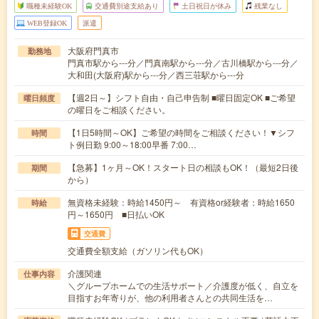
職種未経験OK
交通費別途支給あり
土日祝日が休み
残業なし
WEB登録OK
派遣
大阪府門真市
勤務地
門真市駅から---分／門真南駅から---分／古川橋駅から---分／
大和田(大阪府)駅から---分／西三荘駅から---分
【週2日～】シフト自由・自己申告制 ■曜日固定OK ■ご希望
曜日頻度
の曜日をご相談ください。
【1日5時間～OK】ご希望の時間をご相談ください！▼シフ
時間
ト例日勤 9:00～18:00早番 7:00…
【急募】1ヶ月～OK！スタート日の相談もOK！（最短2日後
期間
から）
無資格未経験：時給1450円～ 有資格or経験者：時給1650
時給
円～1650円 ■日払いOK
交通費
交通費全額支給（ガソリン代もOK）
介護関連
仕事内容
＼グループホームでの生活サポート／介護度が低く、自立を
目指すお年寄りが、他の利用者さんとの共同生活を…