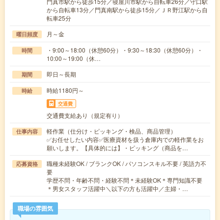
門真市駅から徒歩15分／寝屋川市駅から自転車26分／守口駅
から自転車13分／門真南駅から徒歩15分／ＪＲ野江駅から自
転車25分
月～金
曜日頻度
・9:00～18:00（休憩60分）・9:30～18:30（休憩60分）・
時間
10:00～19:00（休…
即日～長期
期間
時給1180円～
時給
交通費
交通費支給あり（規定有り）
軽作業（仕分け・ピッキング・検品、商品管理）
仕事内容
✅お任せしたい内容✅医療資材を扱う倉庫内での軽作業をお
願いします。【具体的には】・ピッキング（商品を…
職種未経験OK / ブランクOK / パソコンスキル不要 / 英語力不
応募資格
要
学歴不問・年齢不問・経験不問＊未経験OK＊専門知識不要
＊男女スタッフ活躍中＼以下の方も活躍中／主婦・…
職場の雰囲気