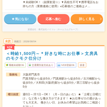
▼未経験OK！（副業歓迎☆）▼高校生不可▼携帯電話をお
持ちの方（業務連絡に使用）※応募後のご連絡はメ…
気になる!
応募へ進む
詳しく見る
派遣会社
株式会社バイトレ（キャムコムグループ）
未読
掲載日
2026/08/04
NEW
＜時給1,500円～＊好きな時にお仕事＞文房具
のモクモク仕分け
職種未経験OK
交通費別途支給あり
WEB登録OK
派遣
大阪府門真市
勤務地
門真市駅から徒歩5分／門真南駅から徒歩5分／古川橋駅から
徒歩5分／大和田(大阪府)駅から徒歩5分／西三荘駅から徒歩
5分
週0日～/月1日～OK！ （月～日のあいだ） ★「土曜と日曜だ
曜日頻度
け」など色々な働き方ができます！ ★お仕事ゼロの週があっ
ても大丈夫。 働きたい日、お休みの希望はお気軽にご相談く
ださい！