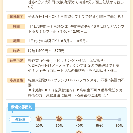
徒歩5分／大和田(大阪府)駅から徒歩5分／西三荘駅から徒歩
5分
好きな日1日～OK！＊希望シフト制で好きな曜日で働ける！
曜日頻度
【1日3時間～も相談OK!】午前中のみや18時以降などのシフ
時間
トあり！シフト例▼9:00～12:00▼…
1日だけの単発OK！＃8月～ ＃9月～
期間
時給1,500円～1,875円
時給
軽作業（仕分け・ピッキング・検品、商品管理）
仕事内容
＼DMの仕分け／＜とってもシンプルなので未経験でも安
心！＞▼チョコレート商品の箱詰め・ラベル貼り・梱…
職種未経験OK / ブランクOK / パソコンスキル不要 / 英語力不
応募資格
要
▼未経験OK！（副業歓迎☆）▼高校生不可▼携帯電話をお
持ちの方（業務連絡に使用）※応募後のご連絡はメ…
職場の雰囲気
年齢層
20代
30代
40代
50代
60代