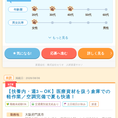
年齢層
20代
30代
40代
50代
60代
男女比率
女性
男性
もっと見る
気になる!
応募へ進む
詳しく見る
派遣会社
株式会社セリオ 人材派遣サカソ
未読
掲載日
2026/08/06
NEW
【扶養内・週3～OK】医療資材を扱う倉庫での
軽作業／空調完備で夏も快適！
職種未経験OK
交通費別途支給あり
土日祝日が休み
派遣
大阪府門真市
勤務地