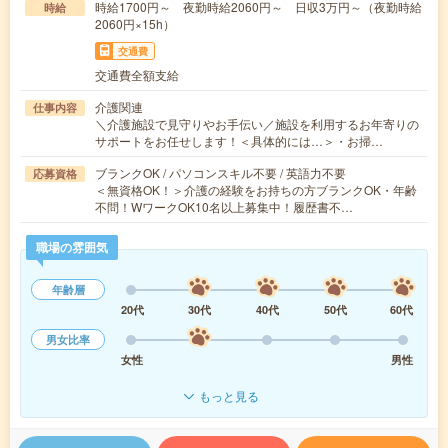
時給1700円～ 夜勤時給2060円～ 日収3万円～（夜勤時給
時給
2060円×15h）
交通費
交通費全額支給
介護関連
仕事内容
＼介護施設で見守りやお手伝い／施設を利用するお年寄りの
サポートをお任せします！＜具体的には…＞・お掃…
ブランクOK / パソコンスキル不要 / 英語力不要
応募資格
＜無資格OK！＞介護の経験をお持ちの方ブランクOK・年齢
不問！WワークOK10名以上募集中！履歴書不…
職場の雰囲気
年齢層
20代
30代
40代
50代
60代
男女比率
女性
男性
もっと見る