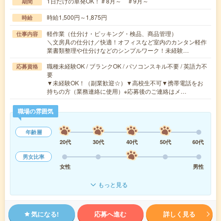
1日だけの単発OK！＃8月～ ＃9月～
期間
時給1,500円～1,875円
時給
軽作業（仕分け・ピッキング・検品、商品管理）
仕事内容
＼文房具の仕分け／快適！オフィスなど室内のカンタン軽作
業書類整理や仕分けなどのシンプルワーク！未経験…
職種未経験OK / ブランクOK / パソコンスキル不要 / 英語力不
応募資格
要
▼未経験OK！（副業歓迎☆）▼高校生不可▼携帯電話をお
持ちの方（業務連絡に使用）※応募後のご連絡はメ…
職場の雰囲気
年齢層
20代
30代
40代
50代
60代
男女比率
女性
男性
もっと見る
気になる!
応募へ進む
詳しく見る