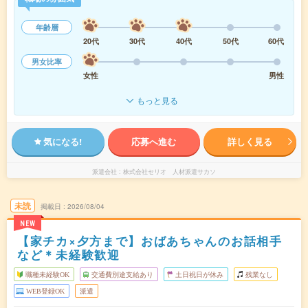
年齢層
20代
30代
40代
50代
60代
男女比率
女性
男性
もっと見る
気になる!
応募へ進む
詳しく見る
派遣会社
株式会社セリオ 人材派遣サカソ
未読
掲載日
2026/08/04
NEW
【家チカ×夕方まで】おばあちゃんのお話相手
など＊未経験歓迎
職種未経験OK
交通費別途支給あり
土日祝日が休み
残業なし
WEB登録OK
派遣