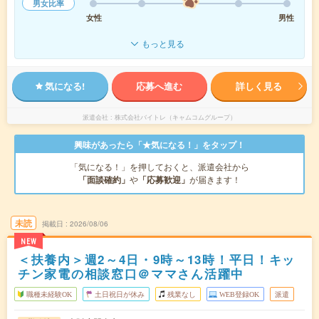
男女比率
女性
男性
もっと見る
気になる!
応募へ進む
詳しく見る
派遣会社
株式会社バイトレ（キャムコムグループ）
興味があったら「★気になる！」をタップ！
「気になる！」を押しておくと、派遣会社から
「面談確約」
や
「応募歓迎」
が届きます！
未読
掲載日
2026/08/06
NEW
＜扶養内＞週2～4日・9時～13時！平日！キッ
チン家電の相談窓口＠ママさん活躍中
職種未経験OK
土日祝日が休み
残業なし
WEB登録OK
派遣