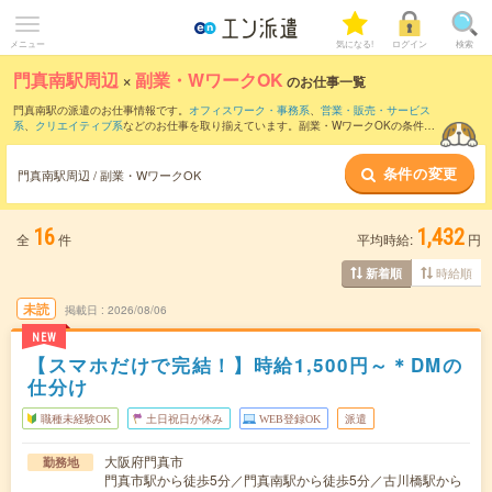
メニュー
気になる!
ログイン
検索
門真南駅周辺
×
副業・WワークOK
のお仕事一覧
門真南駅の派遣のお仕事情報です。
オフィスワーク・事務系
、
営業・販売・サービス
系
、
クリエイティブ系
などのお仕事を取り揃えています。副業・WワークOKの条件の
他に、
交通費別途支給あり
、
職種未経験OK
、
友だちと一緒の応募OK
などのこだわり
条件も取り揃えています。
条件の変更
門真南駅周辺 / 副業・WワークOK
16
1,432
全
件
平均時給:
円
時給順
新着順
未読
掲載日
2026/08/06
NEW
【スマホだけで完結！】時給1,500円～＊DMの
仕分け
職種未経験OK
土日祝日が休み
WEB登録OK
派遣
大阪府門真市
勤務地
門真市駅から徒歩5分／門真南駅から徒歩5分／古川橋駅から