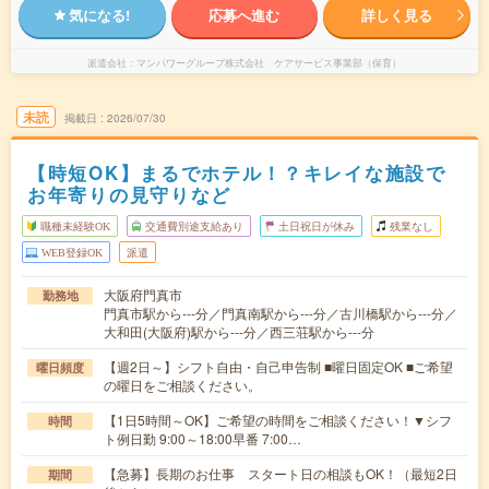
気になる!
応募へ進む
詳しく見る
派遣会社
マンパワーグループ株式会社 ケアサービス事業部（保育）
未読
掲載日
2026/07/30
【時短OK】まるでホテル！？キレイな施設で
お年寄りの見守りなど
職種未経験OK
交通費別途支給あり
土日祝日が休み
残業なし
WEB登録OK
派遣
大阪府門真市
勤務地
門真市駅から---分／門真南駅から---分／古川橋駅から---分／
大和田(大阪府)駅から---分／西三荘駅から---分
【週2日～】シフト自由・自己申告制 ■曜日固定OK ■ご希望
曜日頻度
の曜日をご相談ください。
【1日5時間～OK】ご希望の時間をご相談ください！▼シフ
時間
ト例日勤 9:00～18:00早番 7:00…
【急募】長期のお仕事 スタート日の相談もOK！（最短2日
期間