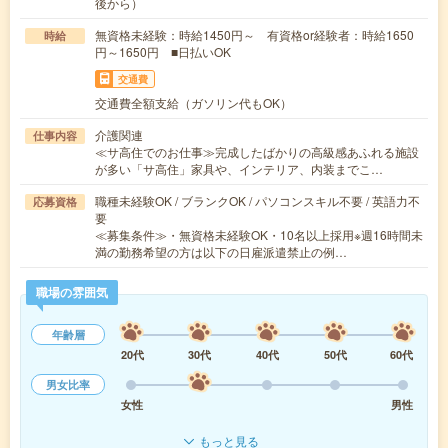
後から）
無資格未経験：時給1450円～ 有資格or経験者：時給1650
時給
円～1650円 ■日払いOK
交通費
交通費全額支給（ガソリン代もOK）
介護関連
仕事内容
≪サ高住でのお仕事≫完成したばかりの高級感あふれる施設
が多い「サ高住」家具や、インテリア、内装までこ…
職種未経験OK / ブランクOK / パソコンスキル不要 / 英語力不
応募資格
要
≪募集条件≫・無資格未経験OK・10名以上採用※週16時間未
満の勤務希望の方は以下の日雇派遣禁止の例…
職場の雰囲気
年齢層
20代
30代
40代
50代
60代
男女比率
女性
男性
もっと見る