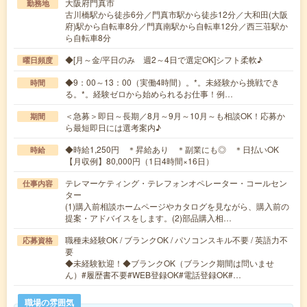
大阪府門真市
勤務地
古川橋駅から徒歩6分／門真市駅から徒歩12分／大和田(大阪
府)駅から自転車8分／門真南駅から自転車12分／西三荘駅か
ら自転車8分
◆[月～金/平日のみ 週2～4日で選定OK]シフト柔軟♪
曜日頻度
◆9：00～13：00（実働4時間）。*。未経験から挑戦でき
時間
る。*。経験ゼロから始められるお仕事！例…
＜急募＞即日～長期／8月～9月～10月～も相談OK！応募か
期間
ら最短即日には選考案内♪
◆時給1,250円 ＊昇給あり ＊副業にも◎ ＊日払いOK
時給
【月収例】80,000円（1日4時間×16日）
テレマーケティング・テレフォンオペレーター・コールセン
仕事内容
ター
(1)購入前相談ホームページやカタログを見ながら、購入前の
提案・アドバイスをします。(2)部品購入相…
職種未経験OK / ブランクOK / パソコンスキル不要 / 英語力不
応募資格
要
◆未経験歓迎！◆ブランクOK（ブランク期間は問いませ
ん）#履歴書不要#WEB登録OK#電話登録OK#…
職場の雰囲気