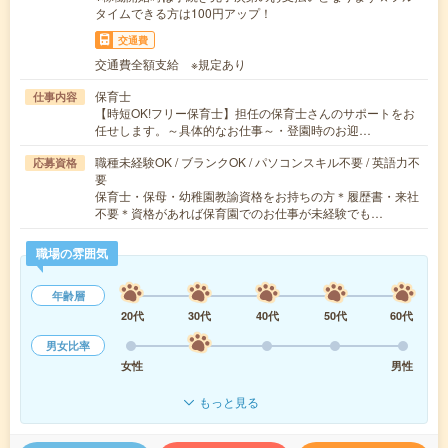
タイムできる方は100円アップ！
交通費
交通費全額支給 ※規定あり
保育士
仕事内容
【時短OK!フリー保育士】担任の保育士さんのサポートをお
任せします。～具体的なお仕事～・登園時のお迎…
職種未経験OK / ブランクOK / パソコンスキル不要 / 英語力不
応募資格
要
保育士・保母・幼稚園教諭資格をお持ちの方＊履歴書・来社
不要＊資格があれば保育園でのお仕事が未経験でも…
職場の雰囲気
年齢層
20代
30代
40代
50代
60代
男女比率
女性
男性
もっと見る