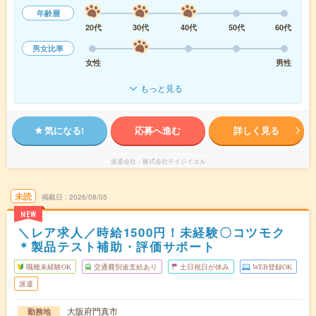
年齢層
20代
30代
40代
50代
60代
男女比率
女性
男性
もっと見る
気になる!
応募へ進む
詳しく見る
派遣会社
株式会社テイジイエル
未読
掲載日
2026/08/05
NEW
＼レア求人／時給1500円！未経験〇コツモク
＊製品テスト補助・評価サポート
職種未経験OK
交通費別途支給あり
土日祝日が休み
WEB登録OK
派遣
大阪府門真市
勤務地