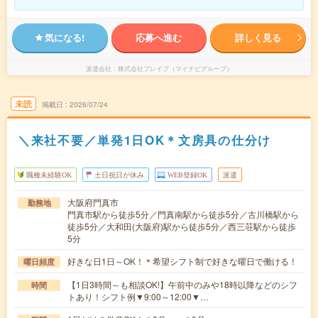
気になる!
応募へ進む
詳しく見る
派遣会社
株式会社ブレイブ（マイナビグループ）
未読
掲載日
2026/07/24
＼来社不要／単発1日OK＊文房具の仕分け
職種未経験OK
土日祝日が休み
WEB登録OK
派遣
大阪府門真市
勤務地
門真市駅から徒歩5分／門真南駅から徒歩5分／古川橋駅から
徒歩5分／大和田(大阪府)駅から徒歩5分／西三荘駅から徒歩
5分
好きな日1日～OK！＊希望シフト制で好きな曜日で働ける！
曜日頻度
【1日3時間～も相談OK!】午前中のみや18時以降などのシフ
時間
トあり！シフト例▼9:00～12:00▼…