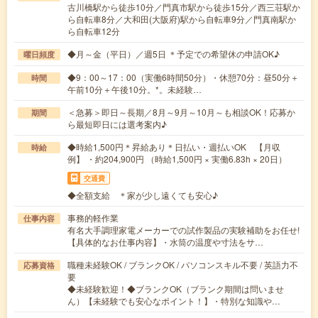
古川橋駅から徒歩10分／門真市駅から徒歩15分／西三荘駅か
ら自転車8分／大和田(大阪府)駅から自転車9分／門真南駅か
ら自転車12分
◆月～金（平日）／週5日 ＊予定での希望休の申請OK♪
曜日頻度
◆9：00～17：00（実働6時間50分）・休憩70分：昼50分＋
時間
午前10分＋午後10分。*。未経験…
＜急募＞即日～長期／8月～9月～10月～も相談OK！応募か
期間
ら最短即日には選考案内♪
◆時給1,500円＊昇給あり＊日払い・週払いOK 【月収
時給
例】 ・約204,900円 （時給1,500円 × 実働6.83h × 20日）
交通費
◆全額支給 ＊家が少し遠くても安心♪
事務的軽作業
仕事内容
有名大手調理家電メーカーでの試作製品の実験補助をお任せ!
【具体的なお仕事内容】・水筒の温度や寸法をサ…
職種未経験OK / ブランクOK / パソコンスキル不要 / 英語力不
応募資格
要
◆未経験歓迎！◆ブランクOK（ブランク期間は問いませ
ん）【未経験でも安心なポイント！】・特別な知識や…