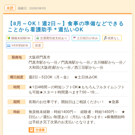
未読
掲載日
2026/08/03
【8月～OK！週2日～】食事の準備などできる
ことから看護助手＊週払いOK
職種未経験OK
交通費別途支給あり
土日祝日が休み
残業なし
WEB登録OK
派遣
大阪府門真市
勤務地
門真市駅から---分／門真南駅から---分／古川橋駅から---分／
大和田(大阪府)駅から---分／西三荘駅から---分
週2日～5日OK（月～金） ★土日休みOK
曜日頻度
★1日4時間～の時短シフトOK★もちろんフルタイムシフト
時間
も可能★スタート時間選べます7:00～16:…
長期のお仕事です。開始日はご相談ください！ ★急募
期間
無資格未経験：時給1400円～ 経験者：時給1450円～ ★
時給
日払い／週払い制度あり（月払いも選べます）※稼働開始時
は手続き完了次第のお支払いとなります。
交通費