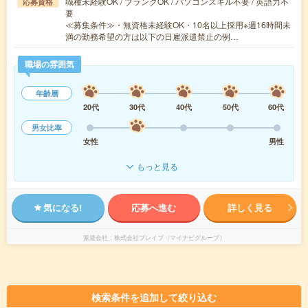
職種未経験OK / ブランクOK / パソコンスキル不要 / 英語力不
応募資格
要
≪募集条件≫・無資格未経験OK・10名以上採用※週16時間未
満の勤務希望の方は以下の日雇派遣禁止の例…
職場の雰囲気
年齢層
20代
30代
40代
50代
60代
男女比率
女性
男性
もっと見る
気になる!
応募へ進む
詳しく見る
派遣会社
株式会社ブレイブ（マイナビグループ）
検索条件を追加して絞り込む