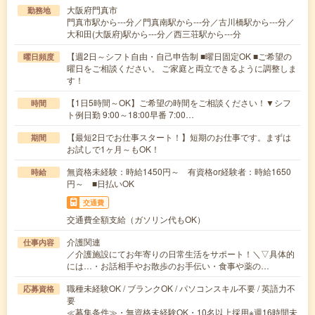
大阪府門真市
勤務地
門真市駅から---分／門真南駅から---分／古川橋駅から---分／
大和田(大阪府)駅から---分／西三荘駅から---分
【週2日～シフト自由・自己申告制 ■曜日固定OK ■ご希望の
曜日頻度
曜日をご相談ください。 ご家庭と両立できるように調整しま
す！
【1日5時間～OK】ご希望の時間をご相談ください！▼シフ
時間
ト例日勤 9:00～18:00早番 7:00…
【最短2日でお仕事スタート！】短期のお仕事です。まずは
期間
お試しで1ヶ月～もOK！
無資格未経験：時給1450円～ 有資格or経験者：時給1650
時給
円～ ■日払いOK
交通費
交通費全額支給（ガソリン代もOK）
介護関連
仕事内容
／介護施設にてお年寄りの日常生活をサポート！＼▽具体的
には…・お話相手やお散歩のお手伝い・食事や薬の…
職種未経験OK / ブランクOK / パソコンスキル不要 / 英語力不
応募資格
要
≪募集条件≫・無資格未経験OK・10名以上採用※週16時間未