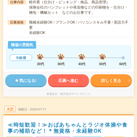
軽作業（仕分け・ピッキング・検品、商品管理）
仕事内容
保険会社のパンフレットや発送物などの印刷物を・仕分け・
梱包・機械セット などのお仕事です。
職種未経験OK / ブランクOK / パソコンスキル不要 / 英語力不
応募資格
要
未経験OK
職場の雰囲気
年齢層
20代
30代
40代
50代
60代
気になる!
応募へ進む
詳しく見る
派遣会社
株式会社サウンズグッド
未読
掲載日
2026/07/17
≪時短歓迎！≫おばあちゃんとラジオ体操や食
事の補助など！＊無資格・未経験OK