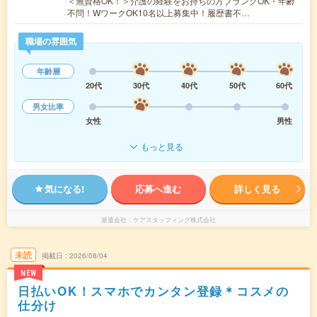
＜無資格OK！＞介護の経験をお持ちの方ブランクOK・年齢
不問！WワークOK10名以上募集中！履歴書不…
職場の雰囲気
年齢層
20代
30代
40代
50代
60代
男女比率
女性
男性
もっと見る
気になる!
応募へ進む
詳しく見る
派遣会社
ケアスタッフィング株式会社
未読
掲載日
2026/08/04
NEW
日払いOK！スマホでカンタン登録＊コスメの
仕分け