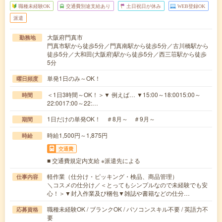
職種未経験OK
交通費別途支給あり
土日祝日が休み
WEB登録OK
派遣
大阪府門真市
勤務地
門真市駅から徒歩5分／門真南駅から徒歩5分／古川橋駅から
徒歩5分／大和田(大阪府)駅から徒歩5分／西三荘駅から徒歩
5分
単発1日のみ～OK！
曜日頻度
＜1日3時間～OK！＞▼ 例えば… ▼15:00～18:0015:00～
時間
22:0017:00～22:…
1日だけの単発OK！ ＃8月～ ＃9月～
期間
時給1,500円～1,875円
時給
交通費
■ 交通費規定内支給 ※派遣先による
軽作業（仕分け・ピッキング・検品、商品管理）
仕事内容
＼コスメの仕分け／＜とってもシンプルなので未経験でも安
心！＞▼封入作業及び梱包▼雑誌や書籍などの仕分…
職種未経験OK / ブランクOK / パソコンスキル不要 / 英語力不
応募資格
要