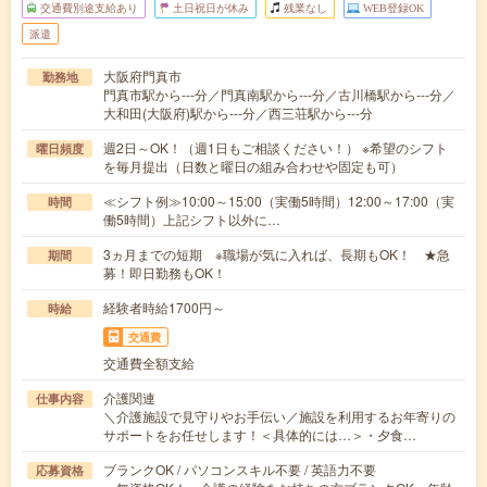
交通費別途支給あり
土日祝日が休み
残業なし
WEB登録OK
派遣
大阪府門真市
勤務地
門真市駅から---分／門真南駅から---分／古川橋駅から---分／
大和田(大阪府)駅から---分／西三荘駅から---分
週2日～OK！（週1日もご相談ください！） ※希望のシフト
曜日頻度
を毎月提出（日数と曜日の組み合わせや固定も可）
≪シフト例≫10:00～15:00（実働5時間）12:00～17:00（実
時間
働5時間）上記シフト以外に…
3ヵ月までの短期 ※職場が気に入れば、長期もOK！ ★急
期間
募！即日勤務もOK！
経験者時給1700円～
時給
交通費
交通費全額支給
介護関連
仕事内容
＼介護施設で見守りやお手伝い／施設を利用するお年寄りの
サポートをお任せします！＜具体的には…＞・夕食…
ブランクOK / パソコンスキル不要 / 英語力不要
応募資格