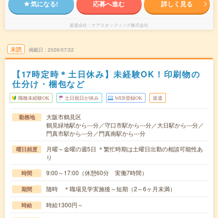
気になる!
応募へ進む
詳しく見る
派遣会社
ケアスタッフィング株式会社
未読
掲載日
2026/07/22
【17時定時＊土日休み】未経験OK！印刷物の
仕分け・梱包など
職種未経験OK
土日祝日が休み
WEB登録OK
派遣
大阪市鶴見区
勤務地
鶴見緑地駅から---分／守口市駅から---分／大日駅から---分／
門真市駅から---分／門真南駅から---分
月曜～金曜の週5日 ＊繁忙時期は土曜日出勤の相談可能性あ
曜日頻度
り
9:00～17:00（休憩60分 実働7時間）
時間
随時 ＊職場見学実施後～短期（2～6ヶ月未満）
期間
時給1300円～
時給