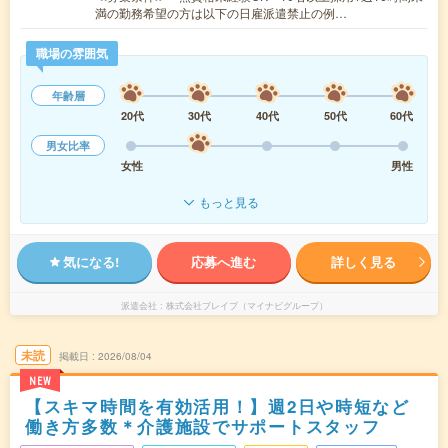
満の勤務希望の方は以下の日雇派遣禁止の例…
職場の雰囲気
年齢層
20代
30代
40代
50代
60代
男女比率
女性
男性
もっと見る
気になる!
応募へ進む
詳しく見る
派遣会社
株式会社ブレイブ（マイナビグループ）
未読
掲載日
2026/08/04
NEW
【スキマ時間を有効活用！】週2日や時短など
働き方多数＊介護施設でサポートスタッフ