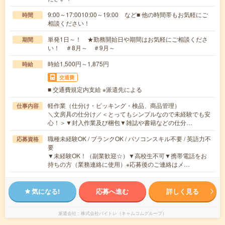
9:00～17:0010:00～19:00 など■ 他の時間帯もお気軽にご
時間
相談ください！
単発1日～！ ★勤務開始日や期間はお気軽にご相談くださ
期間
い！ ＃8月～ ＃9月～
時給1,500円～1,875円
時給
交通費
■ 交通費規定内支給 ※派遣先による
軽作業（仕分け・ピッキング・検品、商品管理）
仕事内容
＼文房具の仕分け／＜とってもシンプルなので未経験でも安
心！＞▼封入作業及び梱包▼雑誌や書籍などの仕分…
職種未経験OK / ブランクOK / パソコンスキル不要 / 英語力不
応募資格
要
▼未経験OK！（副業歓迎☆）▼高校生不可▼携帯電話をお
持ちの方（業務連絡に使用）※応募後のご連絡はメ…
気になる!
応募へ進む
詳しく見る
派遣会社
株式会社バイトレ（キャムコムグループ）