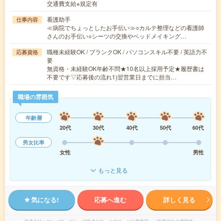
交通費支給※規定有
看護助手
仕事内容
≪病院でちょっとしたお手伝い≫○カルテ整理などの看護師
さんのお手伝い○シーツの交換やベッドメイキング…
職種未経験OK / ブランクOK / パソコンスキル不要 / 英語力不
応募資格
要
無資格・未経験OK年齢不問★10名以上採用予定★履歴書は
不要です▽応募後の流れ1)翌営業日までに担当…
職場の雰囲気
年齢層
20代
30代
40代
50代
60代
男女比率
女性
男性
もっと見る
気になる!
応募へ進む
詳しく見る