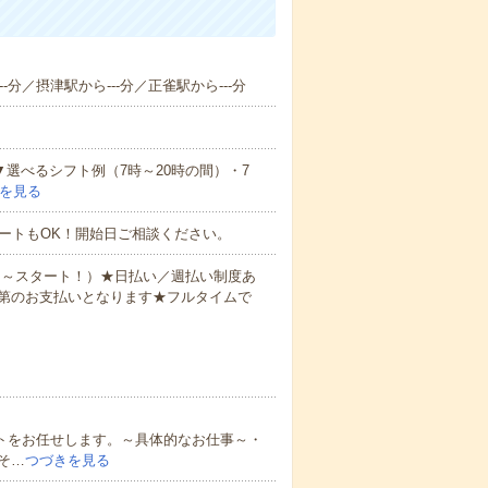
-分／摂津駅から---分／正雀駅から---分
▼選べるシフト例（7時～20時の間）・7
を見る
ートもOK！開始日ご相談ください。
0円～スタート！）★日払い／週払い制度あ
第のお支払いとなります★フルタイムで
ートをお任せします。～具体的なお仕事～・
そ…
つづきを見る