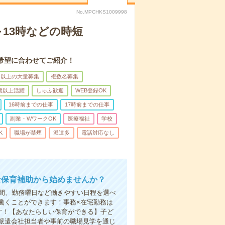
No.MPCHKS1009998
13時などの時短
希望に合わせてご紹介！
名以上の大量募集
複数名募集
0歳以上活躍
しゅふ歓迎
WEB登録OK
16時前までの仕事
17時前までの仕事
副業・WワークOK
医療福祉
学校
K
職場が禁煙
派遣多
電話対応なし
な保育補助から始めませんか？
時間、勤務曜日など働きやすい日程を選べ
働くことができます！事務×在宅勤務は
す！【あなたらしい保育ができる】子ど
派遣会社担当者や事前の職場見学を通じ