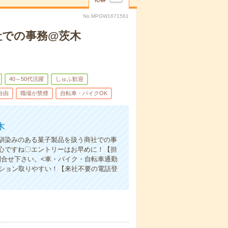
No.MPGW1671561
社での事務@茨木
40～50代活躍
しゅふ歓迎
自由
職場が禁煙
自転車・バイクOK
木
馴染みのある菓子製品を扱う商社での事
心ですね〇エントリーはお早めに！【担
問合せ下さい。<車・バイク・自転車通勤
ーション取りやすい！【来社不要の電話登