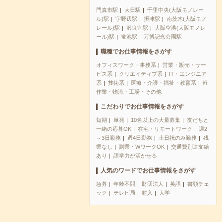
門真市駅
大日駅
千里中央(大阪モノレー
ル)駅
宇野辺駅
摂津駅
南茨木(大阪モノ
レール)駅
沢良宜駅
大阪空港(大阪モノレ
ール)駅
蛍池駅
万博記念公園駅
職種でお仕事情報をさがす
オフィスワーク・事務系
営業・販売・サー
ビス系
クリエイティブ系
IT・エンジニア
系
技術系
医療・介護・福祉・教育系
軽
作業・物流・工場・その他
こだわりでお仕事情報をさがす
短期
単発
10名以上の大量募集
友だちと
一緒の応募OK
在宅・リモートワーク
週2
～3日勤務
週4日勤務
土日祝のみ勤務
残
業なし
副業・WワークOK
交通費別途支給
あり
語学力が活かせる
人気のワードでお仕事情報をさがす
急募
年齢不問
財団法人
英語
書類チェ
ック
テレビ局
封入
大学