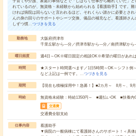
子育てや介護、家庭の事情などで「しばらく仕事から離れていた」と
れているのが、無資格・未経験から始められる【看護助手】です。難
ければ病院は回らないと言われるほど。それくらい誰かに必要とされ
んの身の回りのサポートやシーツ交換、備品の補充など。看護師さん
しずつ慣…
つづきを見る
勤務地
大阪府摂津市
千里丘駅から---分／摂津市駅から---分／南摂津駅から--
曜日頻度
週4日～OK※曜日固定の相談OK※希望の曜日があれ
時間
★スタート時間選べます／1日5時間～OK～シフト例～10:00～1
など上記は一例です。…
つづきを見る
期間
【現在も積極採用中！急募！】■2カ月～ 8月～、9月
時給
無資格未経験：時給1350円～ ■週払いOK ■扶養内O
交通費
交通費全額支給
仕事内容
看護助手
▼病院の一般病棟にて看護師さんのサポート！＜具体