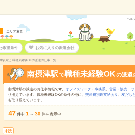
ヘル
エリア変更
た希望条件
お気に入りの派遣会社
津駅周辺 職種未経験OKの派遣の仕事一覧
南摂津駅
職種未経験OK
で
の派遣
南摂津駅の派遣のお仕事情報です。
オフィスワーク・事務系
、
営業・販売・サ
り揃えています。職種未経験OKの条件の他に、
交通費別途支給あり
、
友だちと
も取り揃えています。
47
1
30
件中
～
件を表示中
未読