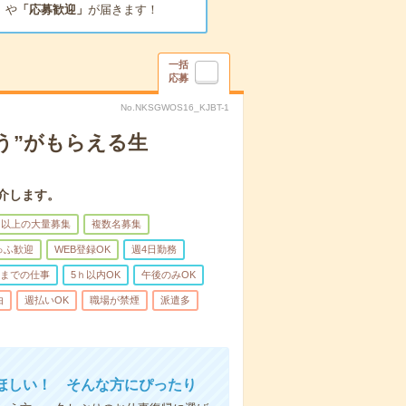
」
や
「応募歓迎」
が届きます！
一括
応募
No.NKSGWOS16_KJBT-1
う”がもらえる生
介します。
名以上の大量募集
複数名募集
ゅふ歓迎
WEB登録OK
週4日勤務
前までの仕事
5ｈ以内OK
午後のみOK
由
週払いOK
職場が禁煙
派遣多
ほしい！ そんな方にぴったり