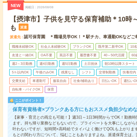
NEW
掲載日
2026/08/08
【摂津市】子供を見守る保育補助＊10時～
も
派遣
認可保育園 ＊職場見学OK！＊駅チカ、車通勤OKなどご
派遣先
職種未経験OK
社会人未経験OK
ブランクOK
既卒第二新卒OK
10
友達と一緒OK
OA不要
英語不要
履歴書不要
40～50代活躍
6
週2～3日勤務
週4日勤務
週5日勤務
土日祝休
朝10時以降スタート
5ｈ以内OK
午後のみOK
残業なし
シフト
交替制勤務
扶養控内
交費支給
車通勤可
服装自由
社食/補助あり
日払いOK
週払いO
自転車・バイクOK
保育
ここがポイント！
保育有資格者×ブランクある方にもおススメ負担少なめ
【家事・育児との両立も可能！】週3日～1日3時間からでOK！勤務
ます。持ち帰り業務などもないので、プライベートを大事にしながら
叶わないですが、短時間×高時給でタイパよく働けてQOLも上がりま
もとの関わり方について、悩むこともありますよね。派遣保育士は、