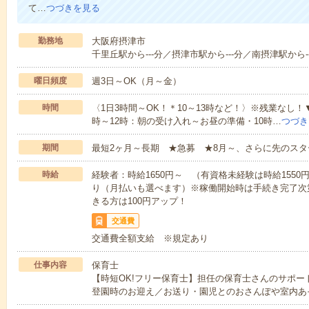
て…
つづきを見る
勤務地
大阪府摂津市
千里丘駅から---分／摂津市駅から---分／南摂津駅から--
曜日頻度
週3日～OK（月～金）
時間
〈1日3時間～OK！＊10～13時など！〉※残業なし！
時～12時：朝の受け入れ～お昼の準備・10時…
つづき
期間
最短2ヶ月～長期 ★急募 ★8月～、さらに先のスタ
時給
経験者：時給1650円～ （有資格未経験は時給155
り（月払いも選べます）※稼働開始時は手続き完了次
きる方は100円アップ！
交通費
交通費全額支給 ※規定あり
仕事内容
保育士
【時短OK!フリー保育士】担任の保育士さんのサポ
登園時のお迎え／お送り・園児とのおさんぽや室内あ