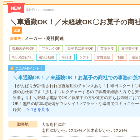
NEW
掲載日
2026/08/08
＼車通勤OK！／未経験OK〇お菓子の商
派遣
メーカー・商社関連
派遣先
職種未経験OK
ブランクOK
既卒第二新卒OK
英語不要
履歴書不要
WEB登録OK
週5日勤務
平日休
シフト
交費支給
制服
服装
ここがポイント！
＼車通勤OK！／未経験OK！お菓子の商社での事務@茨
【がんばりが評価されれば直雇用のチャンスあり！】即日スタート〇
務のお仕事です！少しずつレクチャーするので事務未経験の方でも安
当者より】＼登録は電話でOK／就業中の方や遠方の方もお気軽にお
OK！無料の駐車場完備がウレシイ！>フラットな環境でコミュニケ
録実…
つづきを見る
勤務地
大阪府摂津市
南摂津駅からバス12分／茨木市駅からバス21分