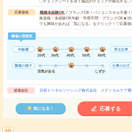
〇チェックシートを見て備品のチェックや補充する〇
応募資格
職種未経験OK
/ ブランクOK / パソコンスキル不要 /
無資格・未経験OK年齢・学歴不問 ブランクOK★1
でも興味があれば「気になる」をクリック！▽応募後
職場の雰囲気
年齢層
男女比率
20代
30代
40代
50代
60代
職場の様子
仕事の仕方
活気がある
しずか
日研トータルソーシング株式会社 メディカルケア事
派遣会社
応募する
気になる！
未読