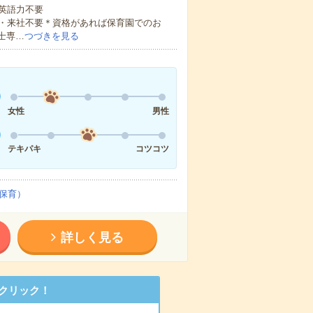
 英語力不要
・来社不要＊資格があれば保育園でのお
士専…
つづきを見る
女性
男性
テキパキ
コツコツ
保育）
詳しく見る
クリック！