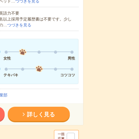
ベッド…
つづきを見る
 英語力不要
0名以上採用予定履歴書は不要です。少し
の…
つづきを見る
女性
男性
テキパキ
コツコツ
業部
詳しく見る
一括
応募