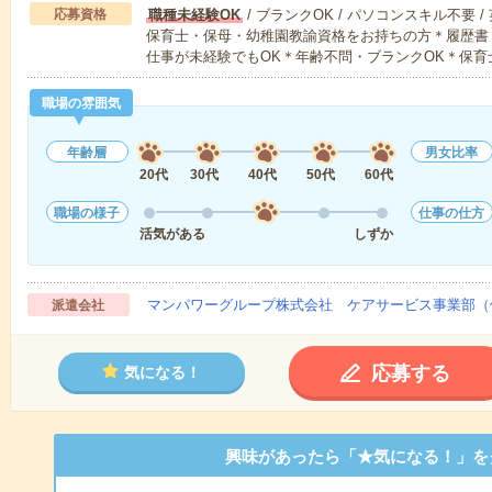
応募資格
職種未経験OK
/ ブランクOK / パソコンスキル不要 /
保育士・保母・幼稚園教諭資格をお持ちの方＊履歴書
仕事が未経験でもOK＊年齢不問・ブランクOK＊保育
職場の雰囲気
年齢層
男女比率
20代
30代
40代
50代
60代
職場の様子
仕事の仕方
活気がある
しずか
マンパワーグループ株式会社 ケアサービス事業部（
派遣会社
応募する
気になる！
興味があったら「★気になる！」を