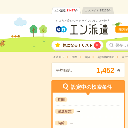
エン派遣
23427
件
エンバイト
25205
件
ちょうど良いワークライフバランスが叶う
関西版
気になる！リスト
0
保存し
派遣TOP
関西
大阪
南摂津駅周辺
南摂
,
1
4
5
2
平均時給:
円
設定中の検索条件
期間
---
派遣形式
---
時給
---