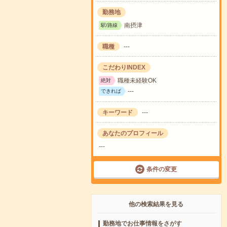
勤務地
南摂津
駅/路線
職種
---
こだわりINDEX
職種未経験OK
絶対
---
できれば
キーワード
---
あなたのプロフィール
---
条件の変更
他の検索結果を見る
勤務地でお仕事情報をさがす