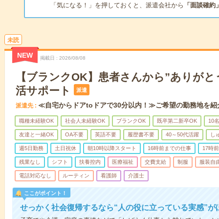
「気になる！」を押しておくと、派遣会社から
「面談確約
未読
NEW
掲載日
2026/08/08
【ブランクOK】患者さんから”ありがと
活サポート
派遣
≪自宅からドアtoドアで30分以内！≫ご希望の勤務地を紹
派遣先
職種未経験OK
社会人未経験OK
ブランクOK
既卒第二新卒OK
10
友達と一緒OK
OA不要
英語不要
履歴書不要
40～50代活躍
し
週5日勤務
土日祝休
朝10時以降スタート
16時前までの仕事
17時
残業なし
シフト
扶養控内
医療福祉
交費支給
制服
服装自
電話対応なし
ルーティン
看護師
介護士
ここがポイント！
せっかく社会復帰するなら“人の役に立っている実感”が